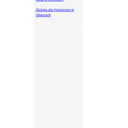
Zbiórka dla Hospicjum w
Gliwicach