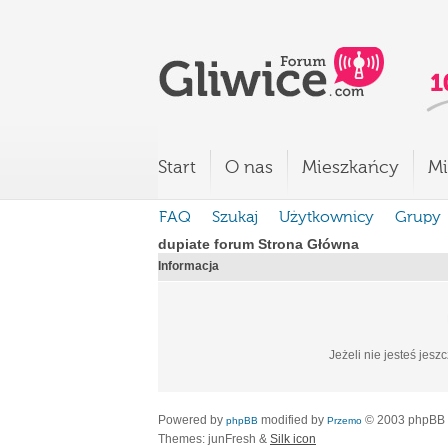
Start
O nas
Mieszkańcy
Mi
FAQ
Szukaj
Użytkownicy
Grupy
dupiate forum Strona Główna
Informacja
Jeżeli nie jesteś jesz
Powered by
modified by
© 2003 phpBB
phpBB
Przemo
Themes: junFresh &
Silk icon