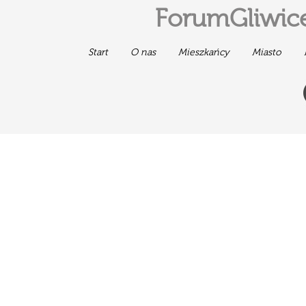
ForumGliwice
Start
O nas
Mieszkańcy
Miasto