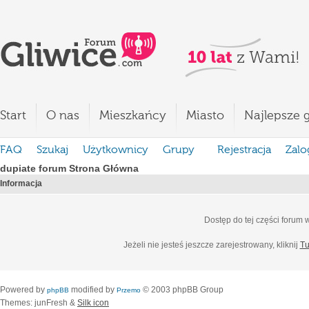
Start
O nas
Mieszkańcy
Miasto
Najlepsze g
FAQ
Szukaj
Użytkownicy
Grupy
Rejestracja
Zalo
dupiate forum Strona Główna
Informacja
Dostęp do tej części forum
Jeżeli nie jesteś jeszcze zarejestrowany, kliknij
Tu
Powered by
modified by
© 2003 phpBB Group
phpBB
Przemo
Themes: junFresh &
Silk icon