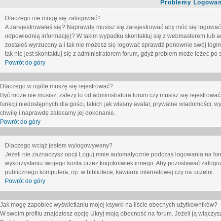
Problemy Logowani
Dlaczego nie mogę się zalogować?
A zarejestrowałeś się? Naprawdę musisz się zarejestrować aby móc się logować. 
odpowiednią informację)? W takim wypadku skontaktuj się z webmasterem lub adm
zostałeś wyrzucony a i tak nie możesz się logować sprawdź ponownie swój login i
tak nie jest skontaktuj się z administratorem forum, gdyż problem może leżeć po s
Powrót do góry
Dlaczego w ogóle muszę się rejestrować?
Być może nie musisz, zależy to od administratora forum czy musisz się rejestrowa
funkcji niedostępnych dla gości, takich jak własny avatar, prywatne wiadomości, wy
chwilę i naprawdę zalecamy jej dokonanie.
Powrót do góry
Dlaczego wciąż jestem wylogowywany?
Jeżeli nie zaznaczysz opcji
Loguj mnie automatycznie
podczas logowania na fo
wykorzystaniu twojego konta przez kogokolwiek innego. Aby pozostawać zalogow
publicznego komputera, np. w bibliotece, kawiarni internetowej czy na uczelni.
Powrót do góry
Jak mogę zapobiec wyświetlaniu mojej ksywki na liście obecnych użytkowników?
W swoim profilu znajdziesz opcję
Ukryj moją obecność na forum
. Jeżeli ją
włączys