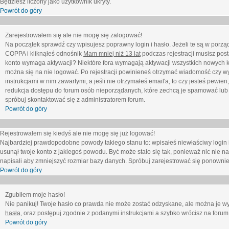
Będziesz liczony jako użytkownik ukryty.
Powrót do góry
Zarejestrowałem się ale nie mogę się zalogować!
Na początek sprawdź czy wpisujesz poprawny login i hasło. Jeżeli te są w porz
COPPA i kliknąłeś odnośnik
Mam mniej niż 13 lat
podczas rejestracji musisz post
konto wymaga aktywacji? Niektóre fora wymagają aktywacji wszystkich nowych k
można się na nie logować. Po rejestracji powinieneś otrzymać wiadomość czy wy
instrukcjami w nim zawartymi, a jeśli nie otrzymałeś email'a, to czy jesteś pew
redukcja dostępu do forum osób nieporządanych, które zechcą je spamować lub 
spróbuj skontaktować się z administratorem forum.
Powrót do góry
Rejestrowałem się kiedyś ale nie mogę się już logować!
Najbardziej prawdopodobne powody takiego stanu to: wpisałeś niewłaściwy login i ha
usunął twoje konto z jakiegoś powodu. Być może stało się tak, ponieważ nic nie n
napisali aby zmniejszyć rozmiar bazy danych. Spróbuj zarejestrować się ponownie
Powrót do góry
Zgubiłem moje hasło!
Nie panikuj! Twoje hasło co prawda nie może zostać odzyskane, ale można je wycz
hasła
, oraz postępuj zgodnie z podanymi instrukcjami a szybko wrócisz na forum
Powrót do góry