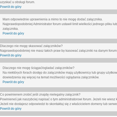
uzyskać u obsługi forum.
Powrót do góry
Mam odpowiednie uprawnienia a mimo to nie mogę dodać załącznika.
Najprawdopodobniej Administrator forum ustawił limit wielkości jednego pliku lu
załącznika.
Powrót do góry
Dlaczego nie mogę skasować załączników?
Najprawdopodobniej nie masz takich praw by kasować załączniki na danym forum. J
Powrót do góry
Dlaczego nie mogę ściągać/ogladać załączników?
Na niektórych forach dostęp do załączników mają użytkownicy lub grupy użytkow
dowiedzenia się więcej na temat możliwości oglądania załączników.
Powrót do góry
Co powinienem zrobić jeśli znajdę nielegalny załącznik?
Powinieneś jak naszybciej napisać o tym administratorowi forum. Jeżeli nie wiesz k
Jeżeli nie dostajesz odpowiedzi to skontaktuj się z właścicielem domeny lub serwe
Powrót do góry