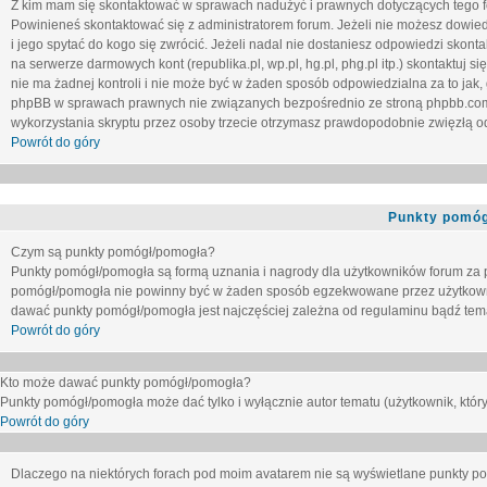
Z kim mam się skontaktować w sprawach nadużyć i prawnych dotyczących tego 
Powinieneś skontaktować się z administratorem forum. Jeżeli nie możesz dowiedz
i jego spytać do kogo się zwrócić. Jeżeli nadal nie dostaniesz odpowiedzi skontak
na serwerze darmowych kont (republika.pl, wp.pl, hg.pl, phg.pl itp.) skontaktuj
nie ma żadnej kontroli i nie może być w żaden sposób odpowiedzialna za to jak,
phpBB w sprawach prawnych nie związanych bezpośrednio ze stroną phpbb.co
wykorzystania skryptu przez osoby trzecie otrzymasz prawdopodobnie zwięzłą od
Powrót do góry
Punkty pomóg
Czym są punkty pomógł/pomogła?
Punkty pomógł/pomogła są formą uznania i nagrody dla użytkowników forum za
pomógł/pomogła nie powinny być w żaden sposób egzekwowane przez użytkown
dawać punkty pomógł/pomogła jest najczęściej zależna od regulaminu bądź tema
Powrót do góry
Kto może dawać punkty pomógł/pomogła?
Punkty pomógł/pomogła może dać tylko i wyłącznie autor tematu (użytkownik, który
Powrót do góry
Dlaczego na niektórych forach pod moim avatarem nie są wyświetlane punkty 