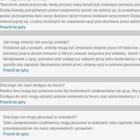
Tworzenie ankiet jest proste, kiedy piszesz nowy temat (lub zmieniasz pierwszy p
Dodaj Ankietę
pod głównym polem wiadomości (jeżeli nie widzisz go, to prawdopodo
podać przynajmniej dwie opcje (kolejne opcje możesz dodawać przyciskiem
Dodaj
niekończącej się. Liczba możliwych do ustawienia opcji jest określana przez admini
Powrót do góry
Jak mogę zmienić lub usunąć ankietę?
Podobnie jak z postami, ankiety mogą być zmieniane jedynie przez ich twórców,
pierwszy post w danym temacie (z którym zawsze związana jest ankieta). Jeżeli 
którąkolwiek z opcji, jednakże jeśli zostały już oddane głosy tylko moderatorzy i
sposób aby zapobiec fałszowaniu ankiet przez zmianę opcji w połowie głosowan
Powrót do góry
Dlaczego nie mam dostępu do forum?
Nietóre fora mogą być przeznaczone dla konkretnych użytkowników lub grup. Aby pr
Dostępu do nich mogą udzielić jedynie moderatorzy forum oraz administratorzy i z
Powrót do góry
Dlaczego nie mogę głosować w ankietach?
Tylko zarejestrowani użytkownicy mogą głosować w ankietach (aby zapobiec fałs
prawdopodobnie nie masz odpowiednich uprawnień.
Powrót do góry