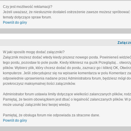
Czy jest możliwość reklamacji?
Jeżeli uważasz, że niesłusznie dostałeś ostrzeżenie zawsze możesz spróbować 
tematy dotyczące spraw forum.
Powrót do góry
Załącz
W jaki sposób mogę dodać załączniki?
Załącznik możesz dodać wtedy kiedy piszesz nowego posta. Powinieneś widzie
tego postu, pozostaw to pole puste. Kiedy klikniesz na guzik
Przeglądaj...
otworzy
plików. Wybierz plik, który chcesz dodać do postu, zaznacz go i kliknij OK, Otwór
komputerze. Jeśli zdecydujesz się na wpisanie komentarza w polu
Komentarz za
odpowiednie uprawnienia nadane przez Administratora forum, będziesz mógł do
przekroczysz maksymalnej ilości załączników.
Administrator forum ustawia limity dotyczące wielkości załanczanych plików, ro
Pamiętaj, że twoim obowiązkiem jest dbać o legalność załanczanych plików. W p
może usunąć załączniki bez twojej wiedzy.
Pamiętaj, że obsługa forum nie odpowiada za stracone dane.
Powrót do góry