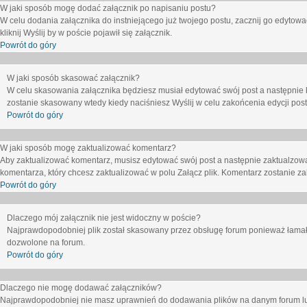
W jaki sposób mogę dodać załącznik po napisaniu postu?
W celu dodania załącznika do instniejącego już twojego postu, zacznij go edytow
kliknij
Wyślij
by w poście pojawił się załącznik.
Powrót do góry
W jaki sposób skasować załącznik?
W celu skasowania załącznika będziesz musiał edytować swój post a następnie 
zostanie skasowany wtedy kiedy naciśniesz
Wyślij
w celu zakońcenia edycji post
Powrót do góry
W jaki sposób mogę zaktualizować komentarz?
Aby zaktualizować komentarz, musisz edytować swój post a następnie zaktualzowa
komentarza, który chcesz zaktualizować w polu
Załącz plik
. Komentarz zostanie z
Powrót do góry
Dlaczego mój załącznik nie jest widoczny w poście?
Najprawdopodobniej plik został skasowany przez obsługę forum ponieważ łamał o
dozwolone na forum.
Powrót do góry
Dlaczego nie mogę dodawać załączników?
Najprawdopodobniej nie masz uprawnień do dodawania plików na danym forum lub 