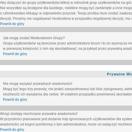
Aby dołączyć do grupy użytkowników kliknij w odnośnik grup użytkowników na górz
Nie wszystkie są dostępne dla każdego, niektóre mogą być zamknięte a inne mogą
o członkowstwo klikając w odpowiedni przycisk. Twoja prośba musi zostać zaakc
decyzji. Prosimy nie nagabywać moderatora w przypadku negatywnej decyzji, ma
Powrót do góry
Jak mogę zostać Moderatorem Grupy?
Grupy użytkowników są tworzone przez administratora forum i to on wyznacza m
w pierwszej kolejności z nim się skontaktować, na przykład przez prywatną wia
Powrót do góry
Prywatne Wi
Nie mogę wysyłać prywatnych wiadomości!
Mogą być tego trzy powody; nie jesteś zarejestrowany lub i/lub zalogowany, adm
możliwość ich wysyłania dla ciebie. W ostatnim przypadku powinieneś skontaktow
Powrót do góry
Wciąż dostaję niechciane prywatne wiadomości!
W przyszłości planowane jest dodanie listy ignorowanych użytkowników dla syste
wiadomości od kogoś poinformuj o tym administratora, może on wyłączyć możliwo
Powrót do góry