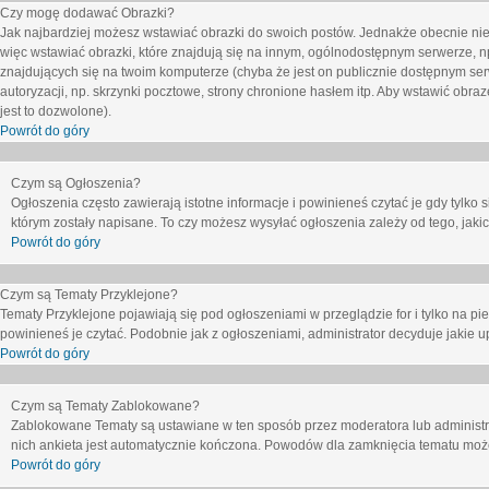
Czy mogę dodawać Obrazki?
Jak najbardziej możesz wstawiać obrazki do swoich postów. Jednakże obecnie nie
więc wstawiać obrazki, które znajdują się na innym, ogólnodostępnym serwerze, n
znajdujących się na twoim komputerze (chyba że jest on publicznie dostępnym 
autoryzacji, np. skrzynki pocztowe, strony chronione hasłem itp. Aby wstawić obr
jest to dozwolone).
Powrót do góry
Czym są Ogłoszenia?
Ogłoszenia często zawierają istotne informacje i powinieneś czytać je gdy tylko 
którym zostały napisane. To czy możesz wysyłać ogłoszenia zależy od tego, jak
Powrót do góry
Czym są Tematy Przyklejone?
Tematy Przyklejone pojawiają się pod ogłoszeniami w przeglądzie for i tylko na pi
powinieneś je czytać. Podobnie jak z ogłoszeniami, administrator decyduje jakie
Powrót do góry
Czym są Tematy Zablokowane?
Zablokowane Tematy są ustawiane w ten sposób przez moderatora lub administr
nich ankieta jest automatycznie kończona. Powodów dla zamknięcia tematu moż
Powrót do góry