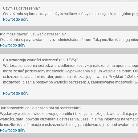
Czym są ostrzeżenia?
Ostrzeżenia są formą kary dla użytkowników, którzy nie stosują się do ogólno pr
Powrót do góry
Kto może dawać i usuwać ostrzeżenia?
Ostrzeżenia są wystawiane przez administratora forum. Taką możliwość mogą mieć
Powrót do góry
Co oznaczają wartości ostrzeżeń (np. 1/3/6)?
Wartość ostrzeżenia jest odzwierciedleniem restrykcji nałożonej na upomnianeg
może zostać pozbawiony możliwości wypowiadania się lub wejścia na forum. Ost
ostrzeżeń ustala administrator, podobnie jak czas jego trwania. Przykład: 1/3/6
możliwości pisania postów po wartości ostrzeżeń: 3, zablokowanie możliwości we
Powrót do góry
Jak sprawdzić kto i dlaczego dał mi ostrzeżenie?
Wystarczy wejść do widoku swojego profilu i kliknąć na liczbę odzwierciedlającą w
wartości, daty i powodu otrzymania ostrzeżenia. Jeżeli nie ma informacji na temat 
tę możliwość. Informacje o ostrzeżeniach mogą znajdować się też pod avatarem uż
Powrót do góry