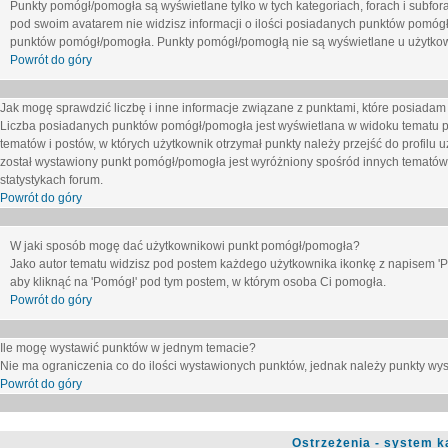
Punkty pomógł/pomogła są wyświetlane tylko w tych kategoriach, forach i subfor
pod swoim avatarem nie widzisz informacji o ilości posiadanych punktów pomógł
punktów pomógł/pomogła. Punkty pomógł/pomogłą nie są wyświetlane u użytkown
Powrót do góry
Jak mogę sprawdzić liczbę i inne informacje związane z punktami, które posiadam j
Liczba posiadanych punktów pomógł/pomogła jest wyświetlana w widoku tematu p
tematów i postów, w których użytkownik otrzymał punkty należy przejść do profilu u
został wystawiony punkt pomógł/pomogła jest wyróżniony spośród innych tematów 
statystykach forum.
Powrót do góry
W jaki sposób mogę dać użytkownikowi punkt pomógł/pomogła?
Jako autor tematu widzisz pod postem każdego użytkownika ikonkę z napisem 'Pom
aby kliknąć na 'Pomógł' pod tym postem, w którym osoba Ci pomogła.
Powrót do góry
Ile mogę wystawić punktów w jednym temacie?
Nie ma ograniczenia co do ilości wystawionych punktów, jednak należy punkty wyst
Powrót do góry
Ostrzeżenia - system k