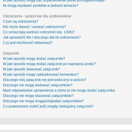
W jaki sposób mogę dać użytkownikowi punkt pomógł/pomogła?
Ile mogę wystawić punktów w jednym temacie?
Ostrzeżenia - system kar dla użytkowników
Czym są ostrzeżenia?
Kto może dawać i usuwać ostrzeżenia?
Co oznaczają wartości ostrzeżeń (np. 1/3/6)?
Jak sprawdzić kto i dlaczego dał mi ostrzeżenie?
Czy jest możliwość reklamacji?
Załączniki
W jaki sposób mogę dodać załączniki?
W jaki sposób mogę dodać załącznik po napisaniu postu?
W jaki sposób skasować załącznik?
W jaki sposób mogę zaktualizować komentarz?
Dlaczego mój załącznik nie jest widoczny w poście?
Dlaczego nie mogę dodawać załączników?
Mam odpowiednie uprawnienia a mimo to nie mogę dodać załącznika.
Dlaczego nie mogę skasować załączników?
Dlaczego nie mogę ściągać/ogladać załączników?
Co powinienem zrobić jeśli znajdę nielegalny załącznik?