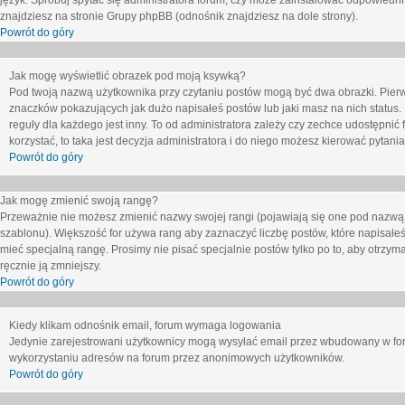
język. Spróbuj spytać się administratora forum, czy może zainstalować odpowiedni j
znajdziesz na stronie Grupy phpBB (odnośnik znajdziesz na dole strony).
Powrót do góry
Jak mogę wyświetlić obrazek pod moją ksywką?
Pod twoją nazwą użytkownika przy czytaniu postów mogą być dwa obrazki. Pierw
znaczków pokazujących jak dużo napisałeś postów lub jaki masz na nich status
reguły dla każdego jest inny. To od administratora zależy czy zechce udostępnić f
korzystać, to taka jest decyzja administratora i do niego możesz kierować pytani
Powrót do góry
Jak mogę zmienić swoją rangę?
Przeważnie nie możesz zmienić nazwy swojej rangi (pojawiają się one pod nazwą u
szablonu). Większość for używa rang aby zaznaczyć liczbę postów, które napisałeś
mieć specjalną rangę. Prosimy nie pisać specjalnie postów tylko po to, aby otrzy
ręcznie ją zmniejszy.
Powrót do góry
Kiedy klikam odnośnik email, forum wymaga logowania
Jedynie zarejestrowani użytkownicy mogą wysyłać email przez wbudowany w foru
wykorzystaniu adresów na forum przez anonimowych użytkowników.
Powrót do góry