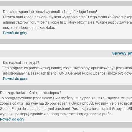
Dostałem spam lub obraźliwy email od kogoś z tego forum!
Przykro nam z tego powodu. System wysyłania email'i tego forum zawiera funkcje u
administratorowi forum pełną kopię listu, który otrzymałeś. Ważne jest by zawie
może on odpowiednio zadziałać.
Powrót do góry
Sprawy p
Kto napisał ten skrypt?
Ten program (w podstawowej formie) został stworzony, opublikowany i jest włas
udostępniany na zasadach licencji GNU General Public Licence i może być dow
Powrót do góry
Dlaczego funkcja X nie jest dostępna?
To oprogramowanie jest dziełem i własnością Grupy phpBB. Jeżeli sądzisz, że ja
zobacz co w tej sprawie ma do powiedzenia Grupa phpBB. Prosimy nie pisać próś
SourceForge do zarządzania tymi prośbami. Poszukaj na forum opinii Grupy phpBB n
wypadku postępuj zgodnie z podaną tam procedurą zgłaszania prośb.
Powrót do góry