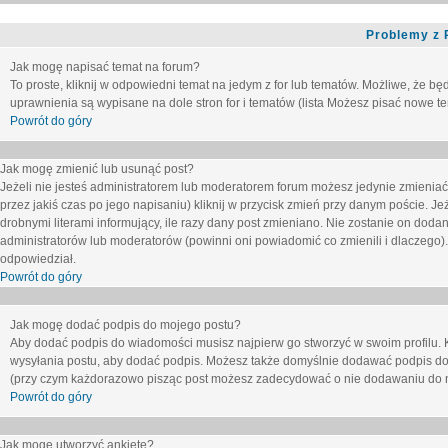
Problemy z 
Jak mogę napisać temat na forum?
To proste, kliknij w odpowiedni temat na jedym z for lub tematów. Możliwe, że b
uprawnienia są wypisane na dole stron for i tematów (lista
Możesz pisać nowe tem
Powrót do góry
Jak mogę zmienić lub usunąć post?
Jeżeli nie jesteś administratorem lub moderatorem forum możesz jedynie zmieniać
przez jakiś czas po jego napisaniu) kliknij w przycisk
zmień
przy danym poście. Jeże
drobnymi literami informujący, ile razy dany post zmieniano. Nie zostanie on dodany
administratorów lub moderatorów (powinni oni powiadomić co zmienili i dlaczego). 
odpowiedział.
Powrót do góry
Jak mogę dodać podpis do mojego postu?
Aby dodać podpis do wiadomości musisz najpierw go stworzyć w swoim profilu. 
wysyłania postu, aby dodać podpis. Możesz także domyślnie dodawać podpis do
(przy czym każdorazowo pisząc post możesz zadecydować o nie dodawaniu do n
Powrót do góry
Jak mogę utworzyć ankietę?