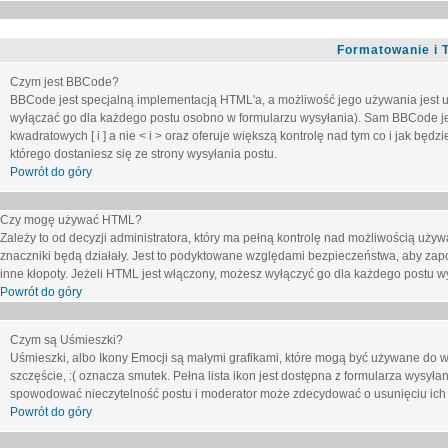
Formatowanie i 
Czym jest BBCode?
BBCode jest specjalną implementacją HTML'a, a możliwość jego używania jest 
wyłączać go dla każdego postu osobno w formularzu wysyłania). Sam BBCode je
kwadratowych [ i ] a nie < i > oraz oferuje większą kontrolę nad tym co i jak bę
którego dostaniesz się ze strony wysyłania postu.
Powrót do góry
Czy mogę używać HTML?
Zależy to od decyzji administratora, który ma pełną kontrolę nad możliwością uż
znaczniki będą działały. Jest to podyktowane względami
bezpieczeństwa
, aby zap
inne kłopoty. Jeżeli HTML jest włączony, możesz wyłączyć go dla każdego postu w
Powrót do góry
Czym są Uśmieszki?
Uśmieszki, albo Ikony Emocji są małymi grafikami, które mogą być używane do wy
szczęście, :( oznacza smutek. Pełna lista ikon jest dostępna z formularza wysy
spowodować nieczytelność postu i moderator może zdecydować o usunięciu ich 
Powrót do góry