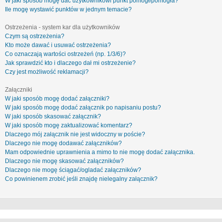
W jaki sposób mogę dać użytkownikowi punkt pomógł/pomogła?
Ile mogę wystawić punktów w jednym temacie?
Ostrzeżenia - system kar dla użytkowników
Czym są ostrzeżenia?
Kto może dawać i usuwać ostrzeżenia?
Co oznaczają wartości ostrzeżeń (np. 1/3/6)?
Jak sprawdzić kto i dlaczego dał mi ostrzeżenie?
Czy jest możliwość reklamacji?
Załączniki
W jaki sposób mogę dodać załączniki?
W jaki sposób mogę dodać załącznik po napisaniu postu?
W jaki sposób skasować załącznik?
W jaki sposób mogę zaktualizować komentarz?
Dlaczego mój załącznik nie jest widoczny w poście?
Dlaczego nie mogę dodawać załączników?
Mam odpowiednie uprawnienia a mimo to nie mogę dodać załącznika.
Dlaczego nie mogę skasować załączników?
Dlaczego nie mogę ściągać/ogladać załączników?
Co powinienem zrobić jeśli znajdę nielegalny załącznik?