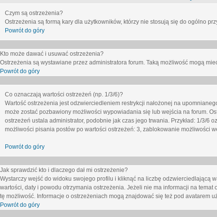
Czym są ostrzeżenia?
Ostrzeżenia są formą kary dla użytkowników, którzy nie stosują się do ogólno pr
Powrót do góry
Kto może dawać i usuwać ostrzeżenia?
Ostrzeżenia są wystawiane przez administratora forum. Taką możliwość mogą mieć
Powrót do góry
Co oznaczają wartości ostrzeżeń (np. 1/3/6)?
Wartość ostrzeżenia jest odzwierciedleniem restrykcji nałożonej na upomnianeg
może zostać pozbawiony możliwości wypowiadania się lub wejścia na forum. Ost
ostrzeżeń ustala administrator, podobnie jak czas jego trwania. Przykład: 1/3/6
możliwości pisania postów po wartości ostrzeżeń: 3, zablokowanie możliwości we
Powrót do góry
Jak sprawdzić kto i dlaczego dał mi ostrzeżenie?
Wystarczy wejść do widoku swojego profilu i kliknąć na liczbę odzwierciedlającą w
wartości, daty i powodu otrzymania ostrzeżenia. Jeżeli nie ma informacji na temat 
tę możliwość. Informacje o ostrzeżeniach mogą znajdować się też pod avatarem uż
Powrót do góry