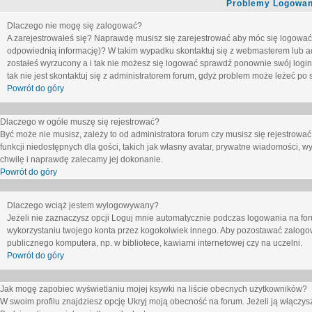
Problemy Logowani
Dlaczego nie mogę się zalogować?
A zarejestrowałeś się? Naprawdę musisz się zarejestrować aby móc się logować. 
odpowiednią informację)? W takim wypadku skontaktuj się z webmasterem lub adm
zostałeś wyrzucony a i tak nie możesz się logować sprawdź ponownie swój login i
tak nie jest skontaktuj się z administratorem forum, gdyż problem może leżeć po s
Powrót do góry
Dlaczego w ogóle muszę się rejestrować?
Być może nie musisz, zależy to od administratora forum czy musisz się rejestrowa
funkcji niedostępnych dla gości, takich jak własny avatar, prywatne wiadomości, wy
chwilę i naprawdę zalecamy jej dokonanie.
Powrót do góry
Dlaczego wciąż jestem wylogowywany?
Jeżeli nie zaznaczysz opcji
Loguj mnie automatycznie
podczas logowania na fo
wykorzystaniu twojego konta przez kogokolwiek innego. Aby pozostawać zalogow
publicznego komputera, np. w bibliotece, kawiarni internetowej czy na uczelni.
Powrót do góry
Jak mogę zapobiec wyświetlaniu mojej ksywki na liście obecnych użytkowników?
W swoim profilu znajdziesz opcję
Ukryj moją obecność na forum
. Jeżeli ją
włączys