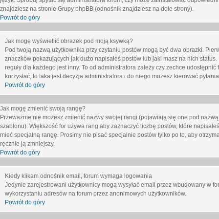
język. Spróbuj spytać się administratora forum, czy może zainstalować odpowiedni j
znajdziesz na stronie Grupy phpBB (odnośnik znajdziesz na dole strony).
Powrót do góry
Jak mogę wyświetlić obrazek pod moją ksywką?
Pod twoją nazwą użytkownika przy czytaniu postów mogą być dwa obrazki. Pierw
znaczków pokazujących jak dużo napisałeś postów lub jaki masz na nich status
reguły dla każdego jest inny. To od administratora zależy czy zechce udostępnić f
korzystać, to taka jest decyzja administratora i do niego możesz kierować pytani
Powrót do góry
Jak mogę zmienić swoją rangę?
Przeważnie nie możesz zmienić nazwy swojej rangi (pojawiają się one pod nazwą u
szablonu). Większość for używa rang aby zaznaczyć liczbę postów, które napisałeś
mieć specjalną rangę. Prosimy nie pisać specjalnie postów tylko po to, aby otrzy
ręcznie ją zmniejszy.
Powrót do góry
Kiedy klikam odnośnik email, forum wymaga logowania
Jedynie zarejestrowani użytkownicy mogą wysyłać email przez wbudowany w foru
wykorzystaniu adresów na forum przez anonimowych użytkowników.
Powrót do góry