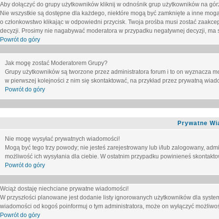
Aby dołączyć do grupy użytkowników kliknij w odnośnik grup użytkowników na górz
Nie wszystkie są dostępne dla każdego, niektóre mogą być zamknięte a inne mogą
o członkowstwo klikając w odpowiedni przycisk. Twoja prośba musi zostać zaakc
decyzji. Prosimy nie nagabywać moderatora w przypadku negatywnej decyzji, ma
Powrót do góry
Jak mogę zostać Moderatorem Grupy?
Grupy użytkowników są tworzone przez administratora forum i to on wyznacza m
w pierwszej kolejności z nim się skontaktować, na przykład przez prywatną wia
Powrót do góry
Prywatne Wi
Nie mogę wysyłać prywatnych wiadomości!
Mogą być tego trzy powody; nie jesteś zarejestrowany lub i/lub zalogowany, adm
możliwość ich wysyłania dla ciebie. W ostatnim przypadku powinieneś skontaktow
Powrót do góry
Wciąż dostaję niechciane prywatne wiadomości!
W przyszłości planowane jest dodanie listy ignorowanych użytkowników dla syste
wiadomości od kogoś poinformuj o tym administratora, może on wyłączyć możliwo
Powrót do góry