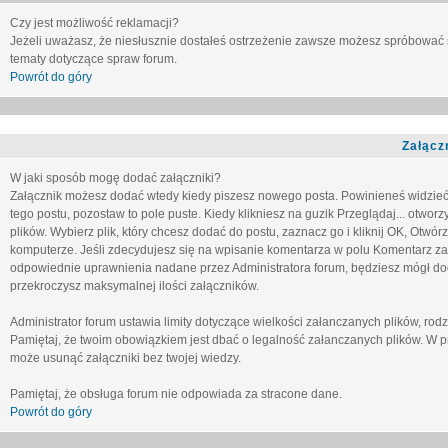
Czy jest możliwość reklamacji?
Jeżeli uważasz, że niesłusznie dostałeś ostrzeżenie zawsze możesz spróbować 
tematy dotyczące spraw forum.
Powrót do góry
Załącz
W jaki sposób mogę dodać załączniki?
Załącznik możesz dodać wtedy kiedy piszesz nowego posta. Powinieneś widzie
tego postu, pozostaw to pole puste. Kiedy klikniesz na guzik
Przeglądaj...
otworzy
plików. Wybierz plik, który chcesz dodać do postu, zaznacz go i kliknij OK, Otwór
komputerze. Jeśli zdecydujesz się na wpisanie komentarza w polu
Komentarz za
odpowiednie uprawnienia nadane przez Administratora forum, będziesz mógł do
przekroczysz maksymalnej ilości załączników.
Administrator forum ustawia limity dotyczące wielkości załanczanych plików, ro
Pamiętaj, że twoim obowiązkiem jest dbać o legalność załanczanych plików. W p
może usunąć załączniki bez twojej wiedzy.
Pamiętaj, że obsługa forum nie odpowiada za stracone dane.
Powrót do góry