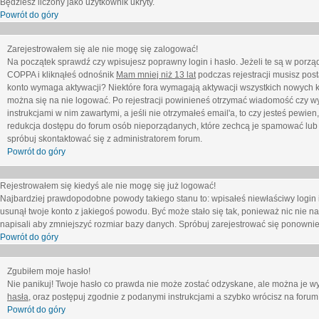
Będziesz liczony jako użytkownik ukryty.
Powrót do góry
Zarejestrowałem się ale nie mogę się zalogować!
Na początek sprawdź czy wpisujesz poprawny login i hasło. Jeżeli te są w porz
COPPA i kliknąłeś odnośnik
Mam mniej niż 13 lat
podczas rejestracji musisz post
konto wymaga aktywacji? Niektóre fora wymagają aktywacji wszystkich nowych k
można się na nie logować. Po rejestracji powinieneś otrzymać wiadomość czy wy
instrukcjami w nim zawartymi, a jeśli nie otrzymałeś email'a, to czy jesteś pew
redukcja dostępu do forum osób nieporządanych, które zechcą je spamować lub 
spróbuj skontaktować się z administratorem forum.
Powrót do góry
Rejestrowałem się kiedyś ale nie mogę się już logować!
Najbardziej prawdopodobne powody takiego stanu to: wpisałeś niewłaściwy login i ha
usunął twoje konto z jakiegoś powodu. Być może stało się tak, ponieważ nic nie n
napisali aby zmniejszyć rozmiar bazy danych. Spróbuj zarejestrować się ponownie
Powrót do góry
Zgubiłem moje hasło!
Nie panikuj! Twoje hasło co prawda nie może zostać odzyskane, ale można je wycz
hasła
, oraz postępuj zgodnie z podanymi instrukcjami a szybko wrócisz na forum
Powrót do góry