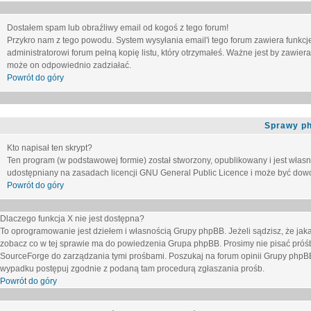
Dostałem spam lub obraźliwy email od kogoś z tego forum!
Przykro nam z tego powodu. System wysyłania email'i tego forum zawiera funkcje u
administratorowi forum pełną kopię listu, który otrzymałeś. Ważne jest by zawie
może on odpowiednio zadziałać.
Powrót do góry
Sprawy p
Kto napisał ten skrypt?
Ten program (w podstawowej formie) został stworzony, opublikowany i jest włas
udostępniany na zasadach licencji GNU General Public Licence i może być dow
Powrót do góry
Dlaczego funkcja X nie jest dostępna?
To oprogramowanie jest dziełem i własnością Grupy phpBB. Jeżeli sądzisz, że ja
zobacz co w tej sprawie ma do powiedzenia Grupa phpBB. Prosimy nie pisać próś
SourceForge do zarządzania tymi prośbami. Poszukaj na forum opinii Grupy phpBB n
wypadku postępuj zgodnie z podaną tam procedurą zgłaszania prośb.
Powrót do góry