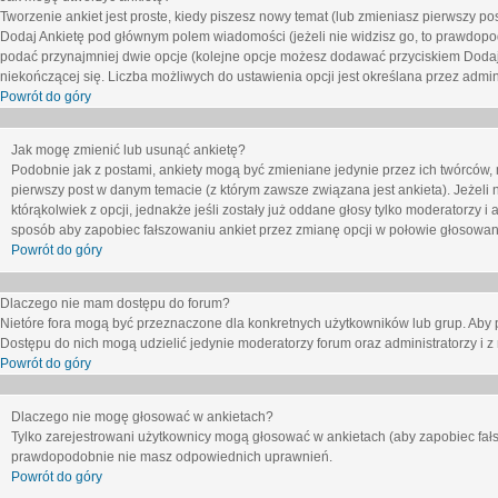
Tworzenie ankiet jest proste, kiedy piszesz nowy temat (lub zmieniasz pierwszy p
Dodaj Ankietę
pod głównym polem wiadomości (jeżeli nie widzisz go, to prawdopodo
podać przynajmniej dwie opcje (kolejne opcje możesz dodawać przyciskiem
Dodaj
niekończącej się. Liczba możliwych do ustawienia opcji jest określana przez admini
Powrót do góry
Jak mogę zmienić lub usunąć ankietę?
Podobnie jak z postami, ankiety mogą być zmieniane jedynie przez ich twórców,
pierwszy post w danym temacie (z którym zawsze związana jest ankieta). Jeżeli 
którąkolwiek z opcji, jednakże jeśli zostały już oddane głosy tylko moderatorzy i
sposób aby zapobiec fałszowaniu ankiet przez zmianę opcji w połowie głosowan
Powrót do góry
Dlaczego nie mam dostępu do forum?
Nietóre fora mogą być przeznaczone dla konkretnych użytkowników lub grup. Aby pr
Dostępu do nich mogą udzielić jedynie moderatorzy forum oraz administratorzy i z
Powrót do góry
Dlaczego nie mogę głosować w ankietach?
Tylko zarejestrowani użytkownicy mogą głosować w ankietach (aby zapobiec fałs
prawdopodobnie nie masz odpowiednich uprawnień.
Powrót do góry