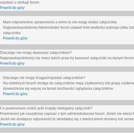
uzyskać u obsługi forum.
Powrót do góry
Mam odpowiednie uprawnienia a mimo to nie mogę dodać załącznika.
Najprawdopodobniej Administrator forum ustawił limit wielkości jednego pliku lu
załącznika.
Powrót do góry
Dlaczego nie mogę skasować załączników?
Najprawdopodobniej nie masz takich praw by kasować załączniki na danym forum. J
Powrót do góry
Dlaczego nie mogę ściągać/ogladać załączników?
Na niektórych forach dostęp do załączników mają użytkownicy lub grupy użytkow
dowiedzenia się więcej na temat możliwości oglądania załączników.
Powrót do góry
Co powinienem zrobić jeśli znajdę nielegalny załącznik?
Powinieneś jak naszybciej napisać o tym administratorowi forum. Jeżeli nie wiesz k
Jeżeli nie dostajesz odpowiedzi to skontaktuj się z właścicielem domeny lub serwe
Powrót do góry