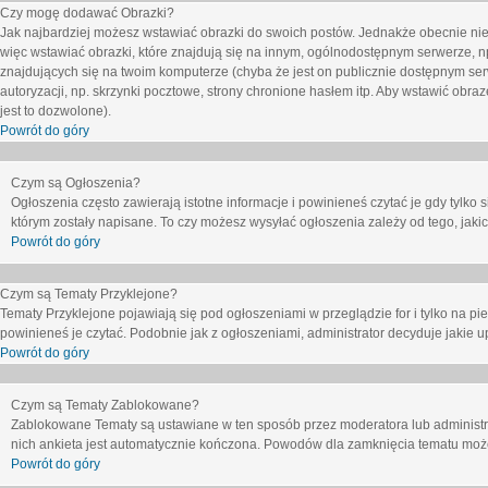
Czy mogę dodawać Obrazki?
Jak najbardziej możesz wstawiać obrazki do swoich postów. Jednakże obecnie nie
więc wstawiać obrazki, które znajdują się na innym, ogólnodostępnym serwerze, n
znajdujących się na twoim komputerze (chyba że jest on publicznie dostępnym 
autoryzacji, np. skrzynki pocztowe, strony chronione hasłem itp. Aby wstawić obr
jest to dozwolone).
Powrót do góry
Czym są Ogłoszenia?
Ogłoszenia często zawierają istotne informacje i powinieneś czytać je gdy tylko 
którym zostały napisane. To czy możesz wysyłać ogłoszenia zależy od tego, jak
Powrót do góry
Czym są Tematy Przyklejone?
Tematy Przyklejone pojawiają się pod ogłoszeniami w przeglądzie for i tylko na pi
powinieneś je czytać. Podobnie jak z ogłoszeniami, administrator decyduje jakie
Powrót do góry
Czym są Tematy Zablokowane?
Zablokowane Tematy są ustawiane w ten sposób przez moderatora lub administr
nich ankieta jest automatycznie kończona. Powodów dla zamknięcia tematu moż
Powrót do góry