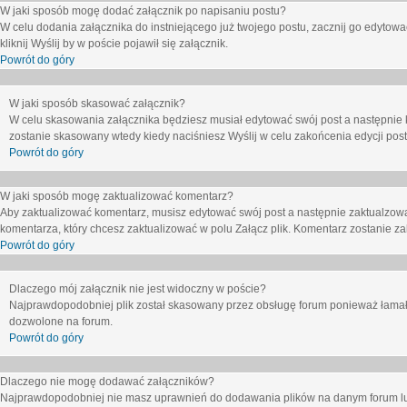
W jaki sposób mogę dodać załącznik po napisaniu postu?
W celu dodania załącznika do instniejącego już twojego postu, zacznij go edytow
kliknij
Wyślij
by w poście pojawił się załącznik.
Powrót do góry
W jaki sposób skasować załącznik?
W celu skasowania załącznika będziesz musiał edytować swój post a następnie 
zostanie skasowany wtedy kiedy naciśniesz
Wyślij
w celu zakońcenia edycji post
Powrót do góry
W jaki sposób mogę zaktualizować komentarz?
Aby zaktualizować komentarz, musisz edytować swój post a następnie zaktualzowa
komentarza, który chcesz zaktualizować w polu
Załącz plik
. Komentarz zostanie z
Powrót do góry
Dlaczego mój załącznik nie jest widoczny w poście?
Najprawdopodobniej plik został skasowany przez obsługę forum ponieważ łamał o
dozwolone na forum.
Powrót do góry
Dlaczego nie mogę dodawać załączników?
Najprawdopodobniej nie masz uprawnień do dodawania plików na danym forum lub 