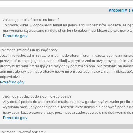
Problemy z 
Jak mogę napisać temat na forum?
To proste, kliknij w odpowiedni temat na jedym z for lub tematów. Możliwe, że b
uprawnienia są wypisane na dole stron for i tematów (lista
Możesz pisać nowe tem
Powrót do góry
Jak mogę zmienić lub usunąć post?
Jeżeli nie jesteś administratorem lub moderatorem forum możesz jedynie zmieniać
przez jakiś czas po jego napisaniu) kliknij w przycisk
zmień
przy danym poście. Jeże
drobnymi literami informujący, ile razy dany post zmieniano. Nie zostanie on dodany
administratorów lub moderatorów (powinni oni powiadomić co zmienili i dlaczego). 
odpowiedział.
Powrót do góry
Jak mogę dodać podpis do mojego postu?
Aby dodać podpis do wiadomości musisz najpierw go stworzyć w swoim profilu. 
wysyłania postu, aby dodać podpis. Możesz także domyślnie dodawać podpis do
(przy czym każdorazowo pisząc post możesz zadecydować o nie dodawaniu do n
Powrót do góry
Jak mogę utworzyć ankietę?