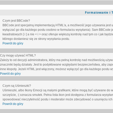
Formatowanie i 
Czym jest BBCode?
BBCode jest specjalną implementacją HTML'a, a możliwość jego używania jest 
wyłączać go dla każdego postu osobno w formularzu wysyłania). Sam BBCode je
kwadratowych [ i ] a nie < i > oraz oferuje większą kontrolę nad tym co i jak bę
którego dostaniesz się ze strony wysyłania postu.
Powrót do góry
Czy mogę używać HTML?
Zależy to od decyzji administratora, który ma pełną kontrolę nad możliwością uż
znaczniki będą działały. Jest to podyktowane względami
bezpieczeństwa
, aby zap
inne kłopoty. Jeżeli HTML jest włączony, możesz wyłączyć go dla każdego postu w
Powrót do góry
Czym są Uśmieszki?
Uśmieszki, albo Ikony Emocji są małymi grafikami, które mogą być używane do wy
szczęście, :( oznacza smutek. Pełna lista ikon jest dostępna z formularza wysy
spowodować nieczytelność postu i moderator może zdecydować o usunięciu ich 
Powrót do góry