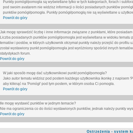
Punkty pomógł/pomogła są wyświetlane tylko w tych kategoriach, forach i subfor
pod swoim avatarem nie widzisz informacji o ilości posiadanych punktów pomógł
punktów pomógł/pomogła. Punkty pomógł/pomogłą nie są wyświetlane u użytkown
Powrót do góry
Jak mogę sprawdzić liczbę i inne informacje związane z punktami, które posiadam j
Liczba posiadanych punktów pomógł/pomogła jest wyświetlana w widoku tematu p
tematów i postów, w których użytkownik otrzymał punkty należy przejść do profilu u
został wystawiony punkt pomógł/pomogła jest wyróżniony spośród innych tematów 
statystykach forum.
Powrót do góry
W jaki sposób mogę dać użytkownikowi punkt pomógł/pomogła?
Jako autor tematu widzisz pod postem każdego użytkownika ikonkę z napisem 'Pom
aby kliknąć na 'Pomógł' pod tym postem, w którym osoba Ci pomogła.
Powrót do góry
Ile mogę wystawić punktów w jednym temacie?
Nie ma ograniczenia co do ilości wystawionych punktów, jednak należy punkty wyst
Powrót do góry
Ostrzeżenia - system k