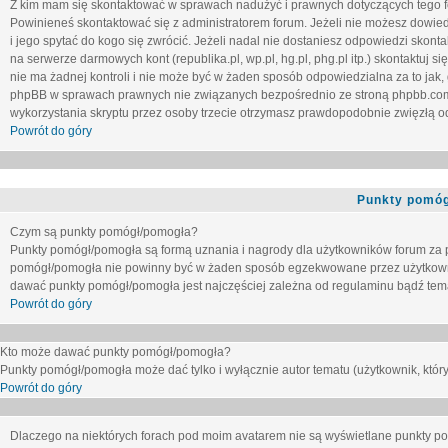
Z kim mam się skontaktować w sprawach nadużyć i prawnych dotyczących tego 
Powinieneś skontaktować się z administratorem forum. Jeżeli nie możesz dowiedz
i jego spytać do kogo się zwrócić. Jeżeli nadal nie dostaniesz odpowiedzi skontak
na serwerze darmowych kont (republika.pl, wp.pl, hg.pl, phg.pl itp.) skontaktuj
nie ma żadnej kontroli i nie może być w żaden sposób odpowiedzialna za to jak,
phpBB w sprawach prawnych nie związanych bezpośrednio ze stroną phpbb.co
wykorzystania skryptu przez osoby trzecie otrzymasz prawdopodobnie zwięzłą od
Powrót do góry
Punkty pomóg
Czym są punkty pomógł/pomogła?
Punkty pomógł/pomogła są formą uznania i nagrody dla użytkowników forum za
pomógł/pomogła nie powinny być w żaden sposób egzekwowane przez użytkown
dawać punkty pomógł/pomogła jest najczęściej zależna od regulaminu bądź tema
Powrót do góry
Kto może dawać punkty pomógł/pomogła?
Punkty pomógł/pomogła może dać tylko i wyłącznie autor tematu (użytkownik, który
Powrót do góry
Dlaczego na niektórych forach pod moim avatarem nie są wyświetlane punkty 