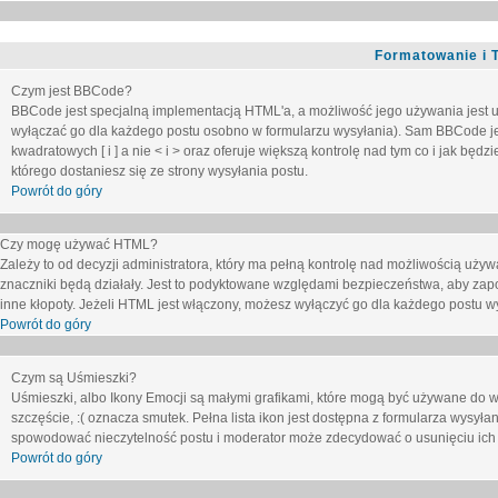
Formatowanie i 
Czym jest BBCode?
BBCode jest specjalną implementacją HTML'a, a możliwość jego używania jest 
wyłączać go dla każdego postu osobno w formularzu wysyłania). Sam BBCode je
kwadratowych [ i ] a nie < i > oraz oferuje większą kontrolę nad tym co i jak bę
którego dostaniesz się ze strony wysyłania postu.
Powrót do góry
Czy mogę używać HTML?
Zależy to od decyzji administratora, który ma pełną kontrolę nad możliwością uż
znaczniki będą działały. Jest to podyktowane względami
bezpieczeństwa
, aby zap
inne kłopoty. Jeżeli HTML jest włączony, możesz wyłączyć go dla każdego postu w
Powrót do góry
Czym są Uśmieszki?
Uśmieszki, albo Ikony Emocji są małymi grafikami, które mogą być używane do wy
szczęście, :( oznacza smutek. Pełna lista ikon jest dostępna z formularza wysy
spowodować nieczytelność postu i moderator może zdecydować o usunięciu ich 
Powrót do góry