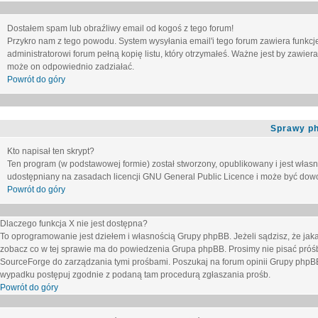
Dostałem spam lub obraźliwy email od kogoś z tego forum!
Przykro nam z tego powodu. System wysyłania email'i tego forum zawiera funkcje u
administratorowi forum pełną kopię listu, który otrzymałeś. Ważne jest by zawie
może on odpowiednio zadziałać.
Powrót do góry
Sprawy p
Kto napisał ten skrypt?
Ten program (w podstawowej formie) został stworzony, opublikowany i jest włas
udostępniany na zasadach licencji GNU General Public Licence i może być dow
Powrót do góry
Dlaczego funkcja X nie jest dostępna?
To oprogramowanie jest dziełem i własnością Grupy phpBB. Jeżeli sądzisz, że ja
zobacz co w tej sprawie ma do powiedzenia Grupa phpBB. Prosimy nie pisać próś
SourceForge do zarządzania tymi prośbami. Poszukaj na forum opinii Grupy phpBB n
wypadku postępuj zgodnie z podaną tam procedurą zgłaszania prośb.
Powrót do góry