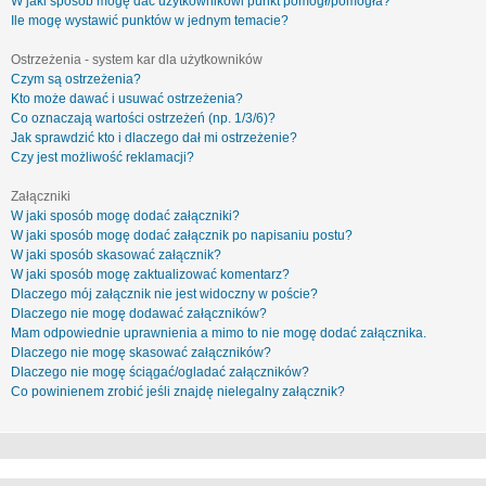
W jaki sposób mogę dać użytkownikowi punkt pomógł/pomogła?
Ile mogę wystawić punktów w jednym temacie?
Ostrzeżenia - system kar dla użytkowników
Czym są ostrzeżenia?
Kto może dawać i usuwać ostrzeżenia?
Co oznaczają wartości ostrzeżeń (np. 1/3/6)?
Jak sprawdzić kto i dlaczego dał mi ostrzeżenie?
Czy jest możliwość reklamacji?
Załączniki
W jaki sposób mogę dodać załączniki?
W jaki sposób mogę dodać załącznik po napisaniu postu?
W jaki sposób skasować załącznik?
W jaki sposób mogę zaktualizować komentarz?
Dlaczego mój załącznik nie jest widoczny w poście?
Dlaczego nie mogę dodawać załączników?
Mam odpowiednie uprawnienia a mimo to nie mogę dodać załącznika.
Dlaczego nie mogę skasować załączników?
Dlaczego nie mogę ściągać/ogladać załączników?
Co powinienem zrobić jeśli znajdę nielegalny załącznik?