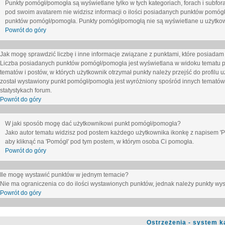
Punkty pomógł/pomogła są wyświetlane tylko w tych kategoriach, forach i subfor
pod swoim avatarem nie widzisz informacji o ilości posiadanych punktów pomógł
punktów pomógł/pomogła. Punkty pomógł/pomogłą nie są wyświetlane u użytkown
Powrót do góry
Jak mogę sprawdzić liczbę i inne informacje związane z punktami, które posiadam j
Liczba posiadanych punktów pomógł/pomogła jest wyświetlana w widoku tematu p
tematów i postów, w których użytkownik otrzymał punkty należy przejść do profilu u
został wystawiony punkt pomógł/pomogła jest wyróżniony spośród innych tematów 
statystykach forum.
Powrót do góry
W jaki sposób mogę dać użytkownikowi punkt pomógł/pomogła?
Jako autor tematu widzisz pod postem każdego użytkownika ikonkę z napisem 'Pom
aby kliknąć na 'Pomógł' pod tym postem, w którym osoba Ci pomogła.
Powrót do góry
Ile mogę wystawić punktów w jednym temacie?
Nie ma ograniczenia co do ilości wystawionych punktów, jednak należy punkty wyst
Powrót do góry
Ostrzeżenia - system k