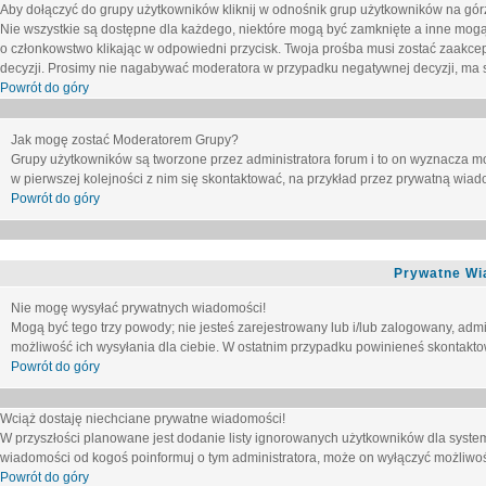
Aby dołączyć do grupy użytkowników kliknij w odnośnik grup użytkowników na górz
Nie wszystkie są dostępne dla każdego, niektóre mogą być zamknięte a inne mogą
o członkowstwo klikając w odpowiedni przycisk. Twoja prośba musi zostać zaakc
decyzji. Prosimy nie nagabywać moderatora w przypadku negatywnej decyzji, ma
Powrót do góry
Jak mogę zostać Moderatorem Grupy?
Grupy użytkowników są tworzone przez administratora forum i to on wyznacza m
w pierwszej kolejności z nim się skontaktować, na przykład przez prywatną wia
Powrót do góry
Prywatne Wi
Nie mogę wysyłać prywatnych wiadomości!
Mogą być tego trzy powody; nie jesteś zarejestrowany lub i/lub zalogowany, adm
możliwość ich wysyłania dla ciebie. W ostatnim przypadku powinieneś skontaktow
Powrót do góry
Wciąż dostaję niechciane prywatne wiadomości!
W przyszłości planowane jest dodanie listy ignorowanych użytkowników dla syste
wiadomości od kogoś poinformuj o tym administratora, może on wyłączyć możliwo
Powrót do góry