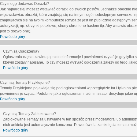
Czy mogę dodawać Obrazki?
Jak najbardziej możesz wstawiać obrazki do swoich postów. Jednakże obecnie nie
więc wstawiać obrazki, które znajdują się na innym, ogólnodostępnym serwerze, n
znajdujących się na twoim komputerze (chyba że jest on publicznie dostępnym 
autoryzacji, np. skrzynki pocztowe, strony chronione hasłem itp. Aby wstawić obr
jest to dozwolone).
Powrót do góry
Czym są Ogłoszenia?
Ogłoszenia często zawierają istotne informacje i powinieneś czytać je gdy tylko 
którym zostały napisane. To czy możesz wysyłać ogłoszenia zależy od tego, jak
Powrót do góry
Czym są Tematy Przyklejone?
Tematy Przyklejone pojawiają się pod ogłoszeniami w przeglądzie for i tylko na pi
powinieneś je czytać. Podobnie jak z ogłoszeniami, administrator decyduje jakie
Powrót do góry
Czym są Tematy Zablokowane?
Zablokowane Tematy są ustawiane w ten sposób przez moderatora lub administr
nich ankieta jest automatycznie kończona. Powodów dla zamknięcia tematu moż
Powrót do góry