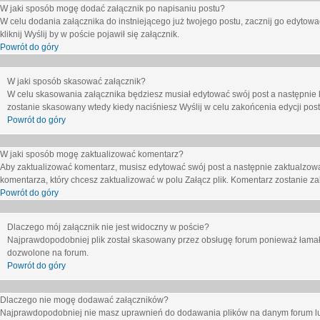
W jaki sposób mogę dodać załącznik po napisaniu postu?
W celu dodania załącznika do instniejącego już twojego postu, zacznij go edytow
kliknij
Wyślij
by w poście pojawił się załącznik.
Powrót do góry
W jaki sposób skasować załącznik?
W celu skasowania załącznika będziesz musiał edytować swój post a następnie 
zostanie skasowany wtedy kiedy naciśniesz
Wyślij
w celu zakońcenia edycji post
Powrót do góry
W jaki sposób mogę zaktualizować komentarz?
Aby zaktualizować komentarz, musisz edytować swój post a następnie zaktualzowa
komentarza, który chcesz zaktualizować w polu
Załącz plik
. Komentarz zostanie z
Powrót do góry
Dlaczego mój załącznik nie jest widoczny w poście?
Najprawdopodobniej plik został skasowany przez obsługę forum ponieważ łamał o
dozwolone na forum.
Powrót do góry
Dlaczego nie mogę dodawać załączników?
Najprawdopodobniej nie masz uprawnień do dodawania plików na danym forum lub 