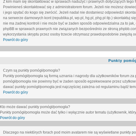
Z kim mam się skontaktować w sprawach nadużyć i prawnych dotyczących tego 
Powinieneś skontaktować się z administratorem forum. Jeżeli nie możesz dowiedz
i jego spytać do kogo się zwrócić. Jeżeli nadal nie dostaniesz odpowiedzi skontak
na serwerze darmowych kont (republika.pl, wp.pl, hg.pl, phg.pl itp.) skontaktuj
nie ma żadnej kontroli i nie może być w żaden sposób odpowiedzialna za to jak,
phpBB w sprawach prawnych nie związanych bezpośrednio ze stroną phpbb.co
wykorzystania skryptu przez osoby trzecie otrzymasz prawdopodobnie zwięzłą od
Powrót do góry
Punkty pomóg
Czym są punkty pomógł/pomogła?
Punkty pomógł/pomogła są formą uznania i nagrody dla użytkowników forum za
pomógł/pomogła nie powinny być w żaden sposób egzekwowane przez użytkown
dawać punkty pomógł/pomogła jest najczęściej zależna od regulaminu bądź tema
Powrót do góry
Kto może dawać punkty pomógł/pomogła?
Punkty pomógł/pomogła może dać tylko i wyłącznie autor tematu (użytkownik, który
Powrót do góry
Dlaczego na niektórych forach pod moim avatarem nie są wyświetlane punkty 