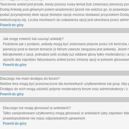
Tworzenie ankiet jest proste, kiedy piszesz nowy temat (lub zmieniasz pierwszy p
Dodaj Ankietę
pod głównym polem wiadomości (jeżeli nie widzisz go, to prawdopodo
podać przynajmniej dwie opcje (kolejne opcje możesz dodawać przyciskiem
Dodaj
niekończącej się. Liczba możliwych do ustawienia opcji jest określana przez admini
Powrót do góry
Jak mogę zmienić lub usunąć ankietę?
Podobnie jak z postami, ankiety mogą być zmieniane jedynie przez ich twórców,
pierwszy post w danym temacie (z którym zawsze związana jest ankieta). Jeżeli 
którąkolwiek z opcji, jednakże jeśli zostały już oddane głosy tylko moderatorzy i
sposób aby zapobiec fałszowaniu ankiet przez zmianę opcji w połowie głosowan
Powrót do góry
Dlaczego nie mam dostępu do forum?
Nietóre fora mogą być przeznaczone dla konkretnych użytkowników lub grup. Aby pr
Dostępu do nich mogą udzielić jedynie moderatorzy forum oraz administratorzy i z
Powrót do góry
Dlaczego nie mogę głosować w ankietach?
Tylko zarejestrowani użytkownicy mogą głosować w ankietach (aby zapobiec fałs
prawdopodobnie nie masz odpowiednich uprawnień.
Powrót do góry