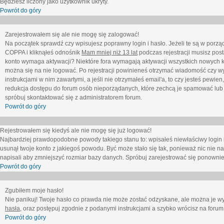
Będziesz liczony jako użytkownik ukryty.
Powrót do góry
Zarejestrowałem się ale nie mogę się zalogować!
Na początek sprawdź czy wpisujesz poprawny login i hasło. Jeżeli te są w porz
COPPA i kliknąłeś odnośnik
Mam mniej niż 13 lat
podczas rejestracji musisz post
konto wymaga aktywacji? Niektóre fora wymagają aktywacji wszystkich nowych k
można się na nie logować. Po rejestracji powinieneś otrzymać wiadomość czy wy
instrukcjami w nim zawartymi, a jeśli nie otrzymałeś email'a, to czy jesteś pew
redukcja dostępu do forum osób nieporządanych, które zechcą je spamować lub 
spróbuj skontaktować się z administratorem forum.
Powrót do góry
Rejestrowałem się kiedyś ale nie mogę się już logować!
Najbardziej prawdopodobne powody takiego stanu to: wpisałeś niewłaściwy login i ha
usunął twoje konto z jakiegoś powodu. Być może stało się tak, ponieważ nic nie n
napisali aby zmniejszyć rozmiar bazy danych. Spróbuj zarejestrować się ponownie
Powrót do góry
Zgubiłem moje hasło!
Nie panikuj! Twoje hasło co prawda nie może zostać odzyskane, ale można je wycz
hasła
, oraz postępuj zgodnie z podanymi instrukcjami a szybko wrócisz na forum
Powrót do góry