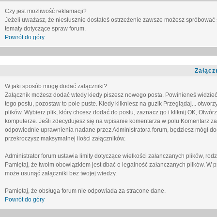
Czy jest możliwość reklamacji?
Jeżeli uważasz, że niesłusznie dostałeś ostrzeżenie zawsze możesz spróbować 
tematy dotyczące spraw forum.
Powrót do góry
Załącz
W jaki sposób mogę dodać załączniki?
Załącznik możesz dodać wtedy kiedy piszesz nowego posta. Powinieneś widzie
tego postu, pozostaw to pole puste. Kiedy klikniesz na guzik
Przeglądaj...
otworzy
plików. Wybierz plik, który chcesz dodać do postu, zaznacz go i kliknij OK, Otwór
komputerze. Jeśli zdecydujesz się na wpisanie komentarza w polu
Komentarz za
odpowiednie uprawnienia nadane przez Administratora forum, będziesz mógł do
przekroczysz maksymalnej ilości załączników.
Administrator forum ustawia limity dotyczące wielkości załanczanych plików, ro
Pamiętaj, że twoim obowiązkiem jest dbać o legalność załanczanych plików. W p
może usunąć załączniki bez twojej wiedzy.
Pamiętaj, że obsługa forum nie odpowiada za stracone dane.
Powrót do góry