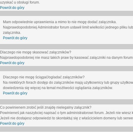
uzyskać u obsługi forum.
Powrót do góry
Mam odpowiednie uprawnienia a mimo to nie mogę dodać załącznika.
Najprawdopodobniej Administrator forum ustawił limit wielkości jednego pliku lu
załącznika.
Powrót do góry
Dlaczego nie mogę skasować załączników?
Najprawdopodobniej nie masz takich praw by kasować załączniki na danym forum. J
Powrót do góry
Dlaczego nie mogę ściągać/ogladać załączników?
Na niektórych forach dostęp do załączników mają użytkownicy lub grupy użytkow
dowiedzenia się więcej na temat możliwości oglądania załączników.
Powrót do góry
Co powinienem zrobić jeśli znajdę nielegalny załącznik?
Powinieneś jak naszybciej napisać o tym administratorowi forum. Jeżeli nie wiesz k
Jeżeli nie dostajesz odpowiedzi to skontaktuj się z właścicielem domeny lub serwe
Powrót do góry