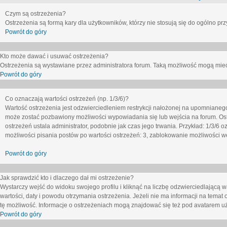
Czym są ostrzeżenia?
Ostrzeżenia są formą kary dla użytkowników, którzy nie stosują się do ogólno pr
Powrót do góry
Kto może dawać i usuwać ostrzeżenia?
Ostrzeżenia są wystawiane przez administratora forum. Taką możliwość mogą mieć
Powrót do góry
Co oznaczają wartości ostrzeżeń (np. 1/3/6)?
Wartość ostrzeżenia jest odzwierciedleniem restrykcji nałożonej na upomnianeg
może zostać pozbawiony możliwości wypowiadania się lub wejścia na forum. Ost
ostrzeżeń ustala administrator, podobnie jak czas jego trwania. Przykład: 1/3/6
możliwości pisania postów po wartości ostrzeżeń: 3, zablokowanie możliwości we
Powrót do góry
Jak sprawdzić kto i dlaczego dał mi ostrzeżenie?
Wystarczy wejść do widoku swojego profilu i kliknąć na liczbę odzwierciedlającą w
wartości, daty i powodu otrzymania ostrzeżenia. Jeżeli nie ma informacji na temat 
tę możliwość. Informacje o ostrzeżeniach mogą znajdować się też pod avatarem uż
Powrót do góry