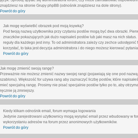
język. Spróbuj spytać się administratora forum, czy może zainstalować odpowiedni j
znajdziesz na stronie Grupy phpBB (odnośnik znajdziesz na dole strony).
Powrót do góry
Jak mogę wyświetlić obrazek pod moją ksywką?
Pod twoją nazwą użytkownika przy czytaniu postów mogą być dwa obrazki. Pierw
znaczków pokazujących jak dużo napisałeś postów lub jaki masz na nich status
reguły dla każdego jest inny. To od administratora zależy czy zechce udostępnić f
korzystać, to taka jest decyzja administratora i do niego możesz kierować pytani
Powrót do góry
Jak mogę zmienić swoją rangę?
Przeważnie nie możesz zmienić nazwy swojej rangi (pojawiają się one pod nazwą u
szablonu). Większość for używa rang aby zaznaczyć liczbę postów, które napisałeś
mieć specjalną rangę. Prosimy nie pisać specjalnie postów tylko po to, aby otrzy
ręcznie ją zmniejszy.
Powrót do góry
Kiedy klikam odnośnik email, forum wymaga logowania
Jedynie zarejestrowani użytkownicy mogą wysyłać email przez wbudowany w foru
wykorzystaniu adresów na forum przez anonimowych użytkowników.
Powrót do góry