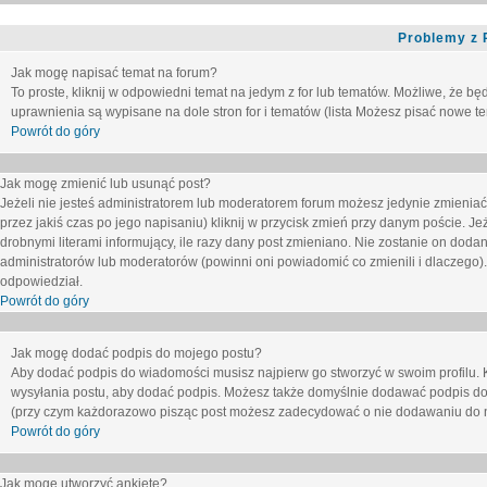
Problemy z 
Jak mogę napisać temat na forum?
To proste, kliknij w odpowiedni temat na jedym z for lub tematów. Możliwe, że b
uprawnienia są wypisane na dole stron for i tematów (lista
Możesz pisać nowe tem
Powrót do góry
Jak mogę zmienić lub usunąć post?
Jeżeli nie jesteś administratorem lub moderatorem forum możesz jedynie zmieniać
przez jakiś czas po jego napisaniu) kliknij w przycisk
zmień
przy danym poście. Jeże
drobnymi literami informujący, ile razy dany post zmieniano. Nie zostanie on dodany
administratorów lub moderatorów (powinni oni powiadomić co zmienili i dlaczego). 
odpowiedział.
Powrót do góry
Jak mogę dodać podpis do mojego postu?
Aby dodać podpis do wiadomości musisz najpierw go stworzyć w swoim profilu. 
wysyłania postu, aby dodać podpis. Możesz także domyślnie dodawać podpis do
(przy czym każdorazowo pisząc post możesz zadecydować o nie dodawaniu do n
Powrót do góry
Jak mogę utworzyć ankietę?