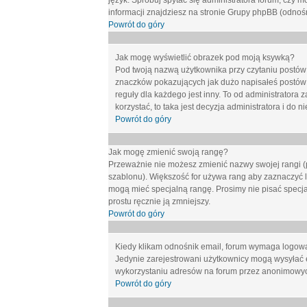
język. Spróbuj spytać się administratora forum, czy m
informacji znajdziesz na stronie Grupy phpBB (odnośn
Powrót do góry
Jak mogę wyświetlić obrazek pod moją ksywką?
Pod twoją nazwą użytkownika przy czytaniu postów 
znaczków pokazujących jak dużo napisałeś postów 
reguły dla każdego jest inny. To od administratora 
korzystać, to taka jest decyzja administratora i do
Powrót do góry
Jak mogę zmienić swoją rangę?
Przeważnie nie możesz zmienić nazwy swojej rangi (p
szablonu). Większość for używa rang aby zaznaczyć li
mogą mieć specjalną rangę. Prosimy nie pisać specja
prostu ręcznie ją zmniejszy.
Powrót do góry
Kiedy klikam odnośnik email, forum wymaga logow
Jedynie zarejestrowani użytkownicy mogą wysyłać 
wykorzystaniu adresów na forum przez anonimowy
Powrót do góry