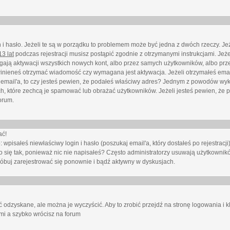
i hasło. Jeżeli te są w porządku to problemem może być jedna z dwóch rzeczy. Je
3 lat
podczas rejestracji musisz postąpić zgodnie z otrzymanymi instrukcjami. Jeżel
ają aktywacji wszystkich nowych kont, albo przez samych użytkowników, albo prze
winieneś otrzymać wiadomość czy wymagana jest aktywacja. Jeżeli otrzymałeś emai
eś email'a, to czy jesteś pewien, że podałeś właściwy adres? Jednym z powodów wyk
h, które zechcą je spamować lub obrażać użytkowników. Jeżeli jesteś pewien, że 
orum.
ać!
isałeś niewłaściwy login i hasło (poszukaj email'a, który dostałeś po rejestracji)
 się tak, ponieważ nic nie napisałeś? Często administratorzy usuwają użytkownikó
róbuj zarejestrować się ponownie i bądź aktywny w dyskusjach.
 odzyskane, ale można je wyczyścić. Aby to zrobić przejdź na stronę logowania i kl
ami a szybko wrócisz na forum