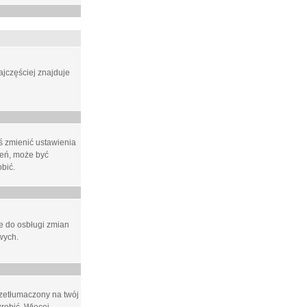
ajczęściej znajduje
eś zmienić ustawienia
ień, może być
bić.
ne do osbługi zmian
wych.
rzetłumaczony na twój