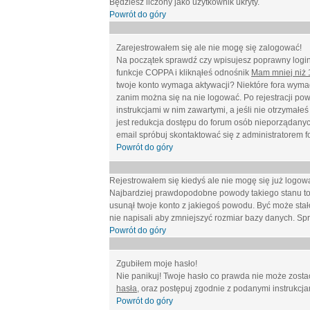
Będziesz liczony jako użytkownik ukryty.
Powrót do góry
Zarejestrowałem się ale nie mogę się zalogować!
Na początek sprawdź czy wpisujesz poprawny login 
funkcje COPPA i kliknąłeś odnośnik
Mam mniej niż 1
twoje konto wymaga aktywacji? Niektóre fora wymag
zanim można się na nie logować. Po rejestracji po
instrukcjami w nim zawartymi, a jeśli nie otrzymał
jest redukcja dostępu do forum osób nieporządanyc
email spróbuj skontaktować się z administratorem f
Powrót do góry
Rejestrowałem się kiedyś ale nie mogę się już logow
Najbardziej prawdopodobne powody takiego stanu to: wp
usunął twoje konto z jakiegoś powodu. Być może stało
nie napisali aby zmniejszyć rozmiar bazy danych. Sp
Powrót do góry
Zgubiłem moje hasło!
Nie panikuj! Twoje hasło co prawda nie może zostać
hasła
, oraz postępuj zgodnie z podanymi instrukcj
Powrót do góry