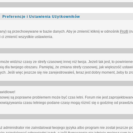
Preferencje i Ustawienia Użytkowników
owany) są przechowywane w bazie danych. Aby je zmienić kliknij w odnośnik
Profil
(n
i ci zmienić wszystkie ustawienia.
że widzisz czasy ze strefy czasowej innej niż twoja. Jeżeli tak jest, to powinien
nią dla twojego obszaru. Pamiętaj, że zmiana strefy czasowej, jak większość ustaw
. Jeśli więc jeszcze się nie zarejestrowałeś, teraz jest dobry moment, żeby to zro
awidłowe!
 czasowej są poprawne problemem może być czas letni. Forum nie jest zaprojektowa
bowiązywania czasu letniego podane czasy mogą różnić się o godzinę od prawdzi
administrator nie zainstalował twojego języka albo program nie został jeszcze p