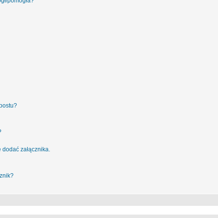
ógł/pomogła?
postu?
?
 dodać załącznika.
znik?