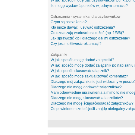
W jaki sposób mogę dać użytkownikowi punkt pom
Ile mogę wystawić punktów w jednym temacie?
Ostrzeżenia - system kar dla użytkowników
Czym są ostrzeżenia?
Kto może dawać i usuwać ostrzeżenia?
Co oznaczają wartości ostrzeżeń (np. 1/3/6)?
Jak sprawdzić kto i dlaczego dał mi ostrzeżenie?
Czy jest możliwość reklamacji?
Załączniki
W jaki sposób mogę dodać załączniki?
W jaki sposób mogę dodać załącznik po napisaniu 
W jaki sposób skasować załącznik?
W jaki sposób mogę zaktualizować komentarz?
Dlaczego mój załącznik nie jest widoczny w poście
Dlaczego nie mogę dodawać załączników?
Mam odpowiednie uprawnienia a mimo to nie mogę
Dlaczego nie mogę skasować załączników?
Dlaczego nie mogę ściągać/ogladać załączników?
Co powinienem zrobić jeśli znajdę nielegalny załąc