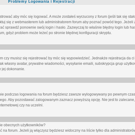
Problemy Logowania i Rejestracji
trować aby móc się logować. A może zostałeś wyrzucony z forum (jeśli tak się sta
uj się z webmasterem lub administratorem forum aby poznać powód tego. Jeżeli z
wać sprawdź ponownie swój login i hasło. Zazwyczaj to właśnie błędny login lub h
forum, gdyż problem może leżeć po stronie błędnej konfiguracji skryptu.
um czy musisz się rejestrować by móc się wypowiedzieć. Jednakże rejestracja da ci
jak własny avatar, prywatne wiadomości, wysyłanie emaili, subskrypcja grup użytko
 jej dokonanie.
nie
podczas logowania na forum będziesz zawsze wylogowywany po pewnym czasi
nego. Aby pozostawać zalogowanym zaznacz powyższą opcję. Nie jest to zalecane,
nternetowej czy na uczelni.
ście obecnych użytkowników?
ć na forum
. Jeżeli ją
włączysz
będziesz widoczny na liście tylko dla administratorów