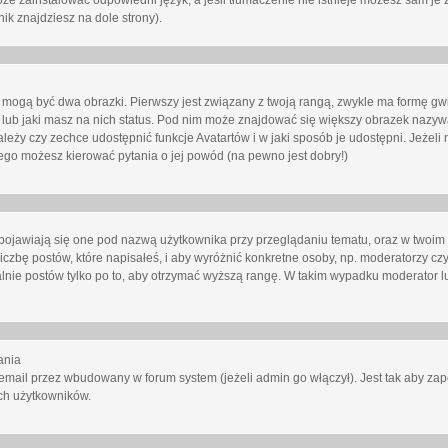
oże zainstalować odpowiedni język, a jeśli tłumaczenie nie istnieje możesz sam je 
ik znajdziesz na dole strony).
mogą być dwa obrazki. Pierwszy jest związany z twoją rangą, zwykle ma formę gw
lub jaki masz na nich status. Pod nim może znajdować się większy obrazek nazywa
zależy czy zechce udostępnić funkcje Avatartów i w jaki sposób je udostępni. Jeżeli
 niego możesz kierować pytania o jej powód (na pewno jest dobry!)
ojawiają się one pod nazwą użytkownika przy przeglądaniu tematu, oraz w twoim p
czbę postów, które napisałeś, i aby wyróżnić konkretne osoby, np. moderatorzy czy
lnie postów tylko po to, aby otrzymać wyższą rangę. W takim wypadku moderator lu
ania
email przez wbudowany w forum system (jeżeli admin go włączył). Jest tak aby z
ch użytkowników.