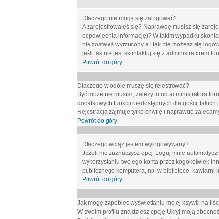
Dlaczego nie mogę się zalogować?
A zarejestrowałeś się? Naprawdę musisz się zarejes
odpowiednią informację)? W takim wypadku skontakt
nie zostałeś wyrzucony a i tak nie możesz się logo
jeśli tak nie jest skontaktuj się z administratorem 
Powrót do góry
Dlaczego w ogóle muszę się rejestrować?
Być może nie musisz, zależy to od administratora for
dodatkowych funkcji niedostępnych dla gości, takich 
Rejestracja zajmuje tylko chwilę i naprawdę zalecamy
Powrót do góry
Dlaczego wciąż jestem wylogowywany?
Jeżeli nie zaznaczysz opcji
Loguj mnie automatycz
wykorzystaniu twojego konta przez kogokolwiek in
publicznego komputera, np. w bibliotece, kawiarni i
Powrót do góry
Jak mogę zapobiec wyświetlaniu mojej ksywki na li
W swoim profilu znajdziesz opcję
Ukryj moją obecnoś