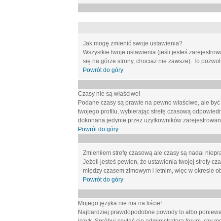
Jak mogę zmienić swoje ustawienia?
Wszystkie twoje ustawienia (jeśli jesteś zarejestr
się na górze strony, chociaż nie zawsze). To pozwol
Powrót do góry
Czasy nie są właściwe!
Podane czasy są prawie na pewno właściwe, ale być mo
twojego profilu, wybierając strefę czasową odpowied
dokonana jedynie przez użytkowników zarejestrowanych
Powrót do góry
Zmieniłem strefę czasową ale czasy są nadal niepr
Jeżeli jesteś pewien, że ustawienia twojej strefy
między czasem zimowym i letnim, więc w okresie o
Powrót do góry
Mojego języka nie ma na liście!
Najbardziej prawdopodobne powody to albo ponieważ 