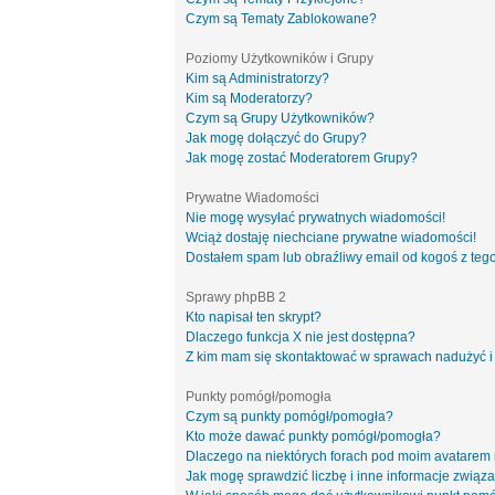
Czym są Tematy Zablokowane?
Poziomy Użytkowników i Grupy
Kim są Administratorzy?
Kim są Moderatorzy?
Czym są Grupy Użytkowników?
Jak mogę dołączyć do Grupy?
Jak mogę zostać Moderatorem Grupy?
Prywatne Wiadomości
Nie mogę wysyłać prywatnych wiadomości!
Wciąż dostaję niechciane prywatne wiadomości!
Dostałem spam lub obraźliwy email od kogoś z tego
Sprawy phpBB 2
Kto napisał ten skrypt?
Dlaczego funkcja X nie jest dostępna?
Z kim mam się skontaktować w sprawach nadużyć i
Punkty pomógł/pomogła
Czym są punkty pomógł/pomogła?
Kto może dawać punkty pomógł/pomogła?
Dlaczego na niektórych forach pod moim avatarem
Jak mogę sprawdzić liczbę i inne informacje związa