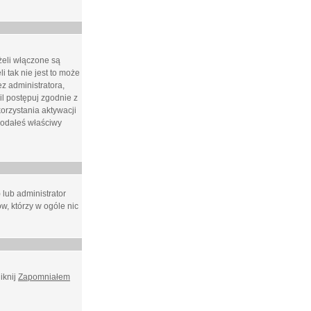
żeli włączone są
i tak nie jest to może
z administratora,
l postępuj zgodnie z
orzystania aktywacji
podałeś właściwy
 lub administrator
w, którzy w ogóle nic
iknij
Zapomniałem