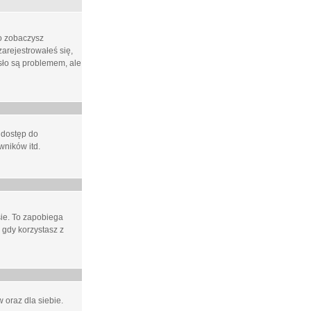
ło zobaczysz
arejestrowałeś się,
asło są problemem, ale
 dostęp do
wników itd.
e. To zapobiega
 gdy korzystasz z
 oraz dla siebie.