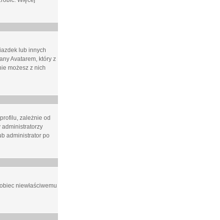
zrobić. Więcej
iazdek lub innych
ny Avatarem, który z
 nie możesz z nich
rofilu, zależnie od
 administratorzy
b administrator po
apobiec niewłaściwemu