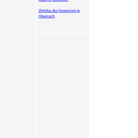
Zbiórka dla Hospicjum w
Gliwicach