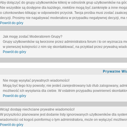
Aby dołączyć do grupy użytkowników kliknij w odnośnik grup użytkowników na górz
Nie wszystkie są dostępne dla każdego, niektóre mogą być zamknięte a inne mogą
o członkowstwo klikając w odpowiedni przycisk. Twoja prośba musi zostać zaakc
decyzji. Prosimy nie nagabywać moderatora w przypadku negatywnej decyzji, ma
Powrót do góry
Jak mogę zostać Moderatorem Grupy?
Grupy użytkowników są tworzone przez administratora forum i to on wyznacza m
w pierwszej kolejności z nim się skontaktować, na przykład przez prywatną wia
Powrót do góry
Prywatne Wi
Nie mogę wysyłać prywatnych wiadomości!
Mogą być tego trzy powody; nie jesteś zarejestrowany lub i/lub zalogowany, adm
możliwość ich wysyłania dla ciebie. W ostatnim przypadku powinieneś skontaktow
Powrót do góry
Wciąż dostaję niechciane prywatne wiadomości!
W przyszłości planowane jest dodanie listy ignorowanych użytkowników dla syste
wiadomości od kogoś poinformuj o tym administratora, może on wyłączyć możliwo
Powrót do góry