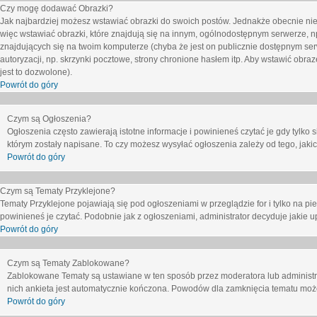
Czy mogę dodawać Obrazki?
Jak najbardziej możesz wstawiać obrazki do swoich postów. Jednakże obecnie nie
więc wstawiać obrazki, które znajdują się na innym, ogólnodostępnym serwerze, n
znajdujących się na twoim komputerze (chyba że jest on publicznie dostępnym 
autoryzacji, np. skrzynki pocztowe, strony chronione hasłem itp. Aby wstawić obr
jest to dozwolone).
Powrót do góry
Czym są Ogłoszenia?
Ogłoszenia często zawierają istotne informacje i powinieneś czytać je gdy tylko 
którym zostały napisane. To czy możesz wysyłać ogłoszenia zależy od tego, jak
Powrót do góry
Czym są Tematy Przyklejone?
Tematy Przyklejone pojawiają się pod ogłoszeniami w przeglądzie for i tylko na pi
powinieneś je czytać. Podobnie jak z ogłoszeniami, administrator decyduje jakie
Powrót do góry
Czym są Tematy Zablokowane?
Zablokowane Tematy są ustawiane w ten sposób przez moderatora lub administr
nich ankieta jest automatycznie kończona. Powodów dla zamknięcia tematu moż
Powrót do góry