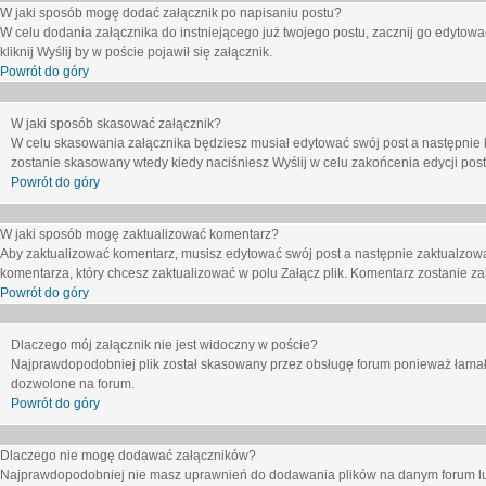
W jaki sposób mogę dodać załącznik po napisaniu postu?
W celu dodania załącznika do instniejącego już twojego postu, zacznij go edytow
kliknij
Wyślij
by w poście pojawił się załącznik.
Powrót do góry
W jaki sposób skasować załącznik?
W celu skasowania załącznika będziesz musiał edytować swój post a następnie 
zostanie skasowany wtedy kiedy naciśniesz
Wyślij
w celu zakońcenia edycji post
Powrót do góry
W jaki sposób mogę zaktualizować komentarz?
Aby zaktualizować komentarz, musisz edytować swój post a następnie zaktualzowa
komentarza, który chcesz zaktualizować w polu
Załącz plik
. Komentarz zostanie z
Powrót do góry
Dlaczego mój załącznik nie jest widoczny w poście?
Najprawdopodobniej plik został skasowany przez obsługę forum ponieważ łamał o
dozwolone na forum.
Powrót do góry
Dlaczego nie mogę dodawać załączników?
Najprawdopodobniej nie masz uprawnień do dodawania plików na danym forum lub 