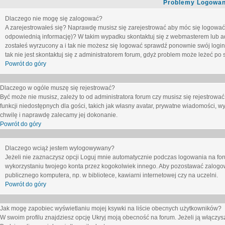
Problemy Logowani
Dlaczego nie mogę się zalogować?
A zarejestrowałeś się? Naprawdę musisz się zarejestrować aby móc się logować. 
odpowiednią informację)? W takim wypadku skontaktuj się z webmasterem lub adm
zostałeś wyrzucony a i tak nie możesz się logować sprawdź ponownie swój login i
tak nie jest skontaktuj się z administratorem forum, gdyż problem może leżeć po s
Powrót do góry
Dlaczego w ogóle muszę się rejestrować?
Być może nie musisz, zależy to od administratora forum czy musisz się rejestrowa
funkcji niedostępnych dla gości, takich jak własny avatar, prywatne wiadomości, wy
chwilę i naprawdę zalecamy jej dokonanie.
Powrót do góry
Dlaczego wciąż jestem wylogowywany?
Jeżeli nie zaznaczysz opcji
Loguj mnie automatycznie
podczas logowania na fo
wykorzystaniu twojego konta przez kogokolwiek innego. Aby pozostawać zalogow
publicznego komputera, np. w bibliotece, kawiarni internetowej czy na uczelni.
Powrót do góry
Jak mogę zapobiec wyświetlaniu mojej ksywki na liście obecnych użytkowników?
W swoim profilu znajdziesz opcję
Ukryj moją obecność na forum
. Jeżeli ją
włączys