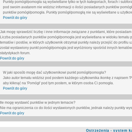
Punkty pomógł/pomogła są wyświetlane tylko w tych kategoriach, forach i subfor
pod swoim avatarem nie widzisz informacji o ilości posiadanych punktów pomógł
punktów pomógł/pomogła. Punkty pomógł/pomogłą nie są wyświetlane u użytkown
Powrót do góry
Jak mogę sprawdzić liczbę i inne informacje związane z punktami, które posiadam j
Liczba posiadanych punktów pomógł/pomogła jest wyświetlana w widoku tematu p
tematów i postów, w których użytkownik otrzymał punkty należy przejść do profilu u
został wystawiony punkt pomógł/pomogła jest wyróżniony spośród innych tematów 
statystykach forum.
Powrót do góry
W jaki sposób mogę dać użytkownikowi punkt pomógł/pomogła?
Jako autor tematu widzisz pod postem każdego użytkownika ikonkę z napisem 'Pom
aby kliknąć na 'Pomógł' pod tym postem, w którym osoba Ci pomogła.
Powrót do góry
Ile mogę wystawić punktów w jednym temacie?
Nie ma ograniczenia co do ilości wystawionych punktów, jednak należy punkty wyst
Powrót do góry
Ostrzeżenia - system k