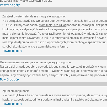
Będziesz liczony jako użytkownik ukryty.
Powrót do góry
Zarejestrowałem się ale nie mogę się zalogować!
Na początek sprawdź czy wpisujesz poprawny login i hasło. Jeżeli te są w porz
COPPA i kliknąłeś odnośnik
Mam mniej niż 13 lat
podczas rejestracji musisz post
konto wymaga aktywacji? Niektóre fora wymagają aktywacji wszystkich nowych k
można się na nie logować. Po rejestracji powinieneś otrzymać wiadomość czy wy
instrukcjami w nim zawartymi, a jeśli nie otrzymałeś email'a, to czy jesteś pew
redukcja dostępu do forum osób nieporządanych, które zechcą je spamować lub 
spróbuj skontaktować się z administratorem forum.
Powrót do góry
Rejestrowałem się kiedyś ale nie mogę się już logować!
Najbardziej prawdopodobne powody takiego stanu to: wpisałeś niewłaściwy login i ha
usunął twoje konto z jakiegoś powodu. Być może stało się tak, ponieważ nic nie n
napisali aby zmniejszyć rozmiar bazy danych. Spróbuj zarejestrować się ponownie
Powrót do góry
Zgubiłem moje hasło!
Nie panikuj! Twoje hasło co prawda nie może zostać odzyskane, ale można je wycz
hasła
, oraz postępuj zgodnie z podanymi instrukcjami a szybko wrócisz na forum
Powrót do góry