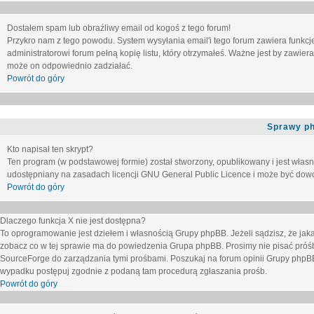
Dostałem spam lub obraźliwy email od kogoś z tego forum!
Przykro nam z tego powodu. System wysyłania email'i tego forum zawiera funkcje u
administratorowi forum pełną kopię listu, który otrzymałeś. Ważne jest by zawie
może on odpowiednio zadziałać.
Powrót do góry
Sprawy p
Kto napisał ten skrypt?
Ten program (w podstawowej formie) został stworzony, opublikowany i jest włas
udostępniany na zasadach licencji GNU General Public Licence i może być dow
Powrót do góry
Dlaczego funkcja X nie jest dostępna?
To oprogramowanie jest dziełem i własnością Grupy phpBB. Jeżeli sądzisz, że ja
zobacz co w tej sprawie ma do powiedzenia Grupa phpBB. Prosimy nie pisać próś
SourceForge do zarządzania tymi prośbami. Poszukaj na forum opinii Grupy phpBB n
wypadku postępuj zgodnie z podaną tam procedurą zgłaszania prośb.
Powrót do góry