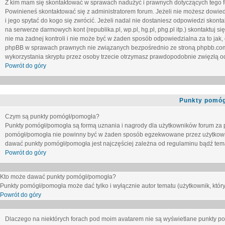
Z kim mam się skontaktować w sprawach nadużyć i prawnych dotyczących tego 
Powinieneś skontaktować się z administratorem forum. Jeżeli nie możesz dowiedz
i jego spytać do kogo się zwrócić. Jeżeli nadal nie dostaniesz odpowiedzi skontak
na serwerze darmowych kont (republika.pl, wp.pl, hg.pl, phg.pl itp.) skontaktuj
nie ma żadnej kontroli i nie może być w żaden sposób odpowiedzialna za to jak,
phpBB w sprawach prawnych nie związanych bezpośrednio ze stroną phpbb.co
wykorzystania skryptu przez osoby trzecie otrzymasz prawdopodobnie zwięzłą od
Powrót do góry
Punkty pomóg
Czym są punkty pomógł/pomogła?
Punkty pomógł/pomogła są formą uznania i nagrody dla użytkowników forum za
pomógł/pomogła nie powinny być w żaden sposób egzekwowane przez użytkown
dawać punkty pomógł/pomogła jest najczęściej zależna od regulaminu bądź tema
Powrót do góry
Kto może dawać punkty pomógł/pomogła?
Punkty pomógł/pomogła może dać tylko i wyłącznie autor tematu (użytkownik, który
Powrót do góry
Dlaczego na niektórych forach pod moim avatarem nie są wyświetlane punkty 