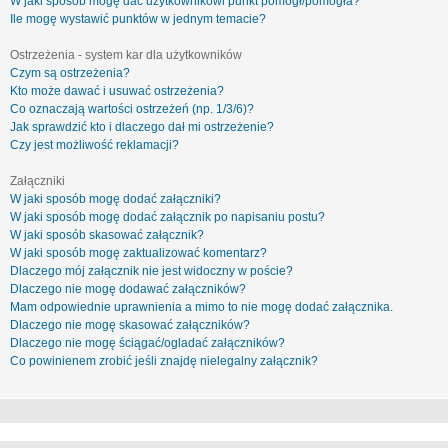
W jaki sposób mogę dać użytkownikowi punkt pomógł/pomogła?
Ile mogę wystawić punktów w jednym temacie?
Ostrzeżenia - system kar dla użytkowników
Czym są ostrzeżenia?
Kto może dawać i usuwać ostrzeżenia?
Co oznaczają wartości ostrzeżeń (np. 1/3/6)?
Jak sprawdzić kto i dlaczego dał mi ostrzeżenie?
Czy jest możliwość reklamacji?
Załączniki
W jaki sposób mogę dodać załączniki?
W jaki sposób mogę dodać załącznik po napisaniu postu?
W jaki sposób skasować załącznik?
W jaki sposób mogę zaktualizować komentarz?
Dlaczego mój załącznik nie jest widoczny w poście?
Dlaczego nie mogę dodawać załączników?
Mam odpowiednie uprawnienia a mimo to nie mogę dodać załącznika.
Dlaczego nie mogę skasować załączników?
Dlaczego nie mogę ściągać/ogladać załączników?
Co powinienem zrobić jeśli znajdę nielegalny załącznik?