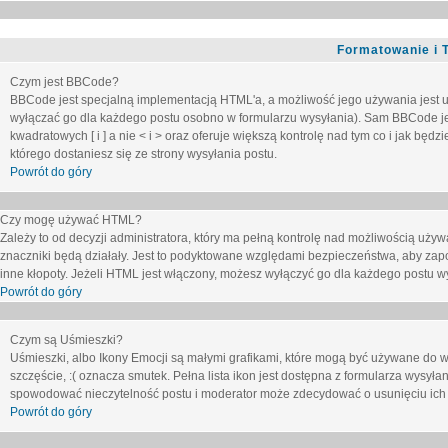
Formatowanie i 
Czym jest BBCode?
BBCode jest specjalną implementacją HTML'a, a możliwość jego używania jest 
wyłączać go dla każdego postu osobno w formularzu wysyłania). Sam BBCode je
kwadratowych [ i ] a nie < i > oraz oferuje większą kontrolę nad tym co i jak bę
którego dostaniesz się ze strony wysyłania postu.
Powrót do góry
Czy mogę używać HTML?
Zależy to od decyzji administratora, który ma pełną kontrolę nad możliwością uż
znaczniki będą działały. Jest to podyktowane względami
bezpieczeństwa
, aby zap
inne kłopoty. Jeżeli HTML jest włączony, możesz wyłączyć go dla każdego postu w
Powrót do góry
Czym są Uśmieszki?
Uśmieszki, albo Ikony Emocji są małymi grafikami, które mogą być używane do wy
szczęście, :( oznacza smutek. Pełna lista ikon jest dostępna z formularza wysy
spowodować nieczytelność postu i moderator może zdecydować o usunięciu ich 
Powrót do góry