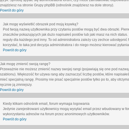
język. Spróbuj spytać się administratora forum, czy może zainstalować odpowiedni j
znajdziesz na stronie Grupy phpBB (odnośnik znajdziesz na dole strony).
Powrót do góry
Jak mogę wyświetlić obrazek pod moją ksywką?
Pod twoją nazwą użytkownika przy czytaniu postów mogą być dwa obrazki. Pierw
znaczków pokazujących jak dużo napisałeś postów lub jaki masz na nich status
reguły dla każdego jest inny. To od administratora zależy czy zechce udostępnić f
korzystać, to taka jest decyzja administratora i do niego możesz kierować pytani
Powrót do góry
Jak mogę zmienić swoją rangę?
Przeważnie nie możesz zmienić nazwy swojej rangi (pojawiają się one pod nazwą u
szablonu). Większość for używa rang aby zaznaczyć liczbę postów, które napisałeś
mieć specjalną rangę. Prosimy nie pisać specjalnie postów tylko po to, aby otrzy
ręcznie ją zmniejszy.
Powrót do góry
Kiedy klikam odnośnik email, forum wymaga logowania
Jedynie zarejestrowani użytkownicy mogą wysyłać email przez wbudowany w foru
wykorzystaniu adresów na forum przez anonimowych użytkowników.
Powrót do góry