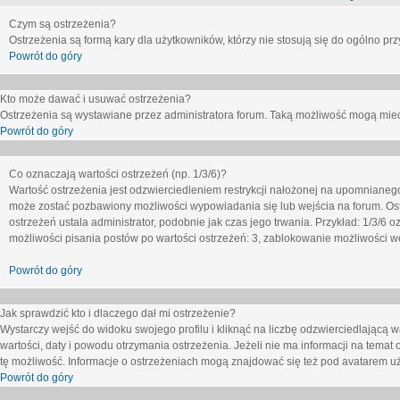
Czym są ostrzeżenia?
Ostrzeżenia są formą kary dla użytkowników, którzy nie stosują się do ogólno pr
Powrót do góry
Kto może dawać i usuwać ostrzeżenia?
Ostrzeżenia są wystawiane przez administratora forum. Taką możliwość mogą mieć
Powrót do góry
Co oznaczają wartości ostrzeżeń (np. 1/3/6)?
Wartość ostrzeżenia jest odzwierciedleniem restrykcji nałożonej na upomnianeg
może zostać pozbawiony możliwości wypowiadania się lub wejścia na forum. Ost
ostrzeżeń ustala administrator, podobnie jak czas jego trwania. Przykład: 1/3/6
możliwości pisania postów po wartości ostrzeżeń: 3, zablokowanie możliwości we
Powrót do góry
Jak sprawdzić kto i dlaczego dał mi ostrzeżenie?
Wystarczy wejść do widoku swojego profilu i kliknąć na liczbę odzwierciedlającą w
wartości, daty i powodu otrzymania ostrzeżenia. Jeżeli nie ma informacji na temat 
tę możliwość. Informacje o ostrzeżeniach mogą znajdować się też pod avatarem uż
Powrót do góry