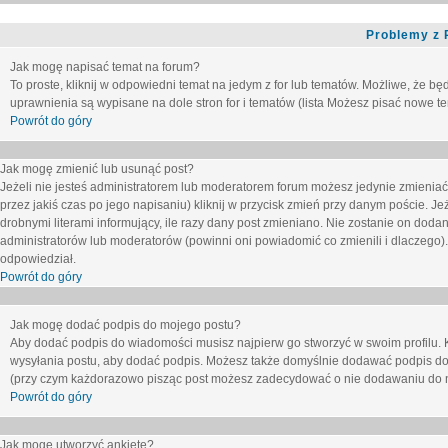
Problemy z 
Jak mogę napisać temat na forum?
To proste, kliknij w odpowiedni temat na jedym z for lub tematów. Możliwe, że b
uprawnienia są wypisane na dole stron for i tematów (lista
Możesz pisać nowe tem
Powrót do góry
Jak mogę zmienić lub usunąć post?
Jeżeli nie jesteś administratorem lub moderatorem forum możesz jedynie zmieniać
przez jakiś czas po jego napisaniu) kliknij w przycisk
zmień
przy danym poście. Jeże
drobnymi literami informujący, ile razy dany post zmieniano. Nie zostanie on dodany
administratorów lub moderatorów (powinni oni powiadomić co zmienili i dlaczego). 
odpowiedział.
Powrót do góry
Jak mogę dodać podpis do mojego postu?
Aby dodać podpis do wiadomości musisz najpierw go stworzyć w swoim profilu. 
wysyłania postu, aby dodać podpis. Możesz także domyślnie dodawać podpis do
(przy czym każdorazowo pisząc post możesz zadecydować o nie dodawaniu do n
Powrót do góry
Jak mogę utworzyć ankietę?