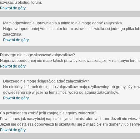
uzyskać u obsługi forum.
Powrót do góry
Mam odpowiednie uprawnienia a mimo to nie mogę dodać załącznika.
Najprawdopodobniej Administrator forum ustawił limit wielkości jednego pliku lu
załącznika.
Powrót do góry
Dlaczego nie mogę skasować załączników?
Najprawdopodobniej nie masz takich praw by kasować załączniki na danym forum. J
Powrót do góry
Dlaczego nie mogę ściągać/ogladać załączników?
Na niektórych forach dostęp do załączników mają użytkownicy lub grupy użytkow
dowiedzenia się więcej na temat możliwości oglądania załączników.
Powrót do góry
Co powinienem zrobić jeśli znajdę nielegalny załącznik?
Powinieneś jak naszybciej napisać o tym administratorowi forum. Jeżeli nie wiesz k
Jeżeli nie dostajesz odpowiedzi to skontaktuj się z właścicielem domeny lub serwe
Powrót do góry