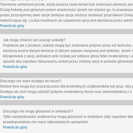
Tworzenie ankiet jest proste, kiedy piszesz nowy temat (lub zmieniasz pierwszy p
Dodaj Ankietę
pod głównym polem wiadomości (jeżeli nie widzisz go, to prawdopodo
podać przynajmniej dwie opcje (kolejne opcje możesz dodawać przyciskiem
Dodaj
niekończącej się. Liczba możliwych do ustawienia opcji jest określana przez admini
Powrót do góry
Jak mogę zmienić lub usunąć ankietę?
Podobnie jak z postami, ankiety mogą być zmieniane jedynie przez ich twórców,
pierwszy post w danym temacie (z którym zawsze związana jest ankieta). Jeżeli 
którąkolwiek z opcji, jednakże jeśli zostały już oddane głosy tylko moderatorzy i
sposób aby zapobiec fałszowaniu ankiet przez zmianę opcji w połowie głosowan
Powrót do góry
Dlaczego nie mam dostępu do forum?
Nietóre fora mogą być przeznaczone dla konkretnych użytkowników lub grup. Aby pr
Dostępu do nich mogą udzielić jedynie moderatorzy forum oraz administratorzy i z
Powrót do góry
Dlaczego nie mogę głosować w ankietach?
Tylko zarejestrowani użytkownicy mogą głosować w ankietach (aby zapobiec fałs
prawdopodobnie nie masz odpowiednich uprawnień.
Powrót do góry