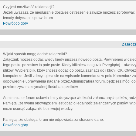
Czy jest możliwość reklamacji?
Jeżeli uważasz, że niesłusznie dostałeś ostrzeżenie zawsze możesz spróbować 
tematy dotyczące spraw forum.
Powrót do góry
Załącz
W jaki sposób mogę dodać załączniki?
Załącznik możesz dodać wtedy kiedy piszesz nowego posta. Powinieneś widzie
tego postu, pozostaw to pole puste. Kiedy klikniesz na guzik
Przeglądaj...
otworzy
plików. Wybierz plik, który chcesz dodać do postu, zaznacz go i kliknij OK, Otwór
komputerze. Jeśli zdecydujesz się na wpisanie komentarza w polu
Komentarz za
odpowiednie uprawnienia nadane przez Administratora forum, będziesz mógł do
przekroczysz maksymalnej ilości załączników.
Administrator forum ustawia limity dotyczące wielkości załanczanych plików, ro
Pamiętaj, że twoim obowiązkiem jest dbać o legalność załanczanych plików. W p
może usunąć załączniki bez twojej wiedzy.
Pamiętaj, że obsługa forum nie odpowiada za stracone dane.
Powrót do góry