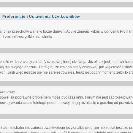
Preferencje i Ustawienia Użytkowników
owany) są przechowywane w bazie danych. Aby je zmienić kliknij w odnośnik
Profil
(n
i ci zmienić wszystkie ustawienia.
że widzisz czasy ze strefy czasowej innej niż twoja. Jeżeli tak jest, to powinien
nią dla twojego obszaru. Pamiętaj, że zmiana strefy czasowej, jak większość ustaw
. Jeśli więc jeszcze się nie zarejestrowałeś, teraz jest dobry moment, żeby to zro
awidłowe!
 czasowej są poprawne problemem może być czas letni. Forum nie jest zaprojektowa
bowiązywania czasu letniego podane czasy mogą różnić się o godzinę od prawdzi
administrator nie zainstalował twojego języka albo program nie został jeszcze p