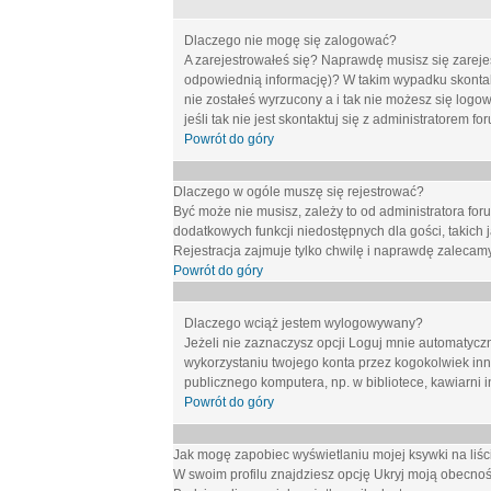
Dlaczego nie mogę się zalogować?
A zarejestrowałeś się? Naprawdę musisz się zarejes
odpowiednią informację)? W takim wypadku skontakt
nie zostałeś wyrzucony a i tak nie możesz się logo
jeśli tak nie jest skontaktuj się z administratorem 
Powrót do góry
Dlaczego w ogóle muszę się rejestrować?
Być może nie musisz, zależy to od administratora for
dodatkowych funkcji niedostępnych dla gości, takich 
Rejestracja zajmuje tylko chwilę i naprawdę zalecamy
Powrót do góry
Dlaczego wciąż jestem wylogowywany?
Jeżeli nie zaznaczysz opcji
Loguj mnie automatycz
wykorzystaniu twojego konta przez kogokolwiek in
publicznego komputera, np. w bibliotece, kawiarni i
Powrót do góry
Jak mogę zapobiec wyświetlaniu mojej ksywki na li
W swoim profilu znajdziesz opcję
Ukryj moją obecnoś