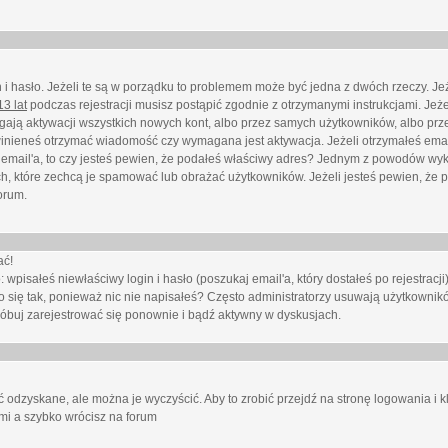
i hasło. Jeżeli te są w porządku to problemem może być jedna z dwóch rzeczy. Je
3 lat
podczas rejestracji musisz postąpić zgodnie z otrzymanymi instrukcjami. Jeżel
ają aktywacji wszystkich nowych kont, albo przez samych użytkowników, albo prze
winieneś otrzymać wiadomość czy wymagana jest aktywacja. Jeżeli otrzymałeś emai
eś email'a, to czy jesteś pewien, że podałeś właściwy adres? Jednym z powodów wyk
h, które zechcą je spamować lub obrażać użytkowników. Jeżeli jesteś pewien, że 
orum.
ać!
isałeś niewłaściwy login i hasło (poszukaj email'a, który dostałeś po rejestracji)
 się tak, ponieważ nic nie napisałeś? Często administratorzy usuwają użytkownikó
róbuj zarejestrować się ponownie i bądź aktywny w dyskusjach.
 odzyskane, ale można je wyczyścić. Aby to zrobić przejdź na stronę logowania i kl
ami a szybko wrócisz na forum