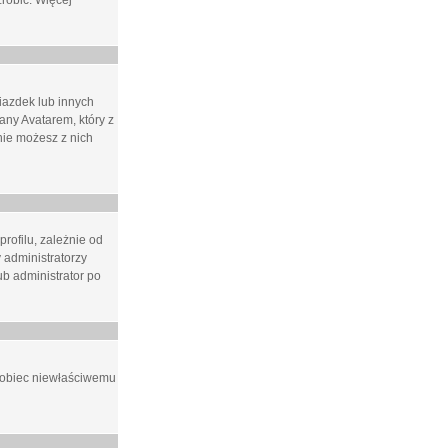
zrobić. Więcej
iazdek lub innych
ny Avatarem, który z
 nie możesz z nich
rofilu, zależnie od
 administratorzy
b administrator po
apobiec niewłaściwemu