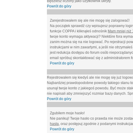
Będziesz liczony jako użytkownik ukryty.
Powrót do góry
Zarejestrowałem się ale nie mogę się zalogować!
Na początek sprawdź czy wpisujesz poprawny login 
funkcje COPPA i kliknąłeś odnośnik
Mam mniej niż 1
twoje konto wymaga aktywacji? Niektóre fora wymag
zanim można się na nie logować. Po rejestracji po
instrukcjami w nim zawartymi, a jeśli nie otrzymał
jest redukcja dostępu do forum osób nieporządanyc
email spróbuj skontaktować się z administratorem f
Powrót do góry
Rejestrowałem się kiedyś ale nie mogę się już logow
Najbardziej prawdopodobne powody takiego stanu to: wp
usunął twoje konto z jakiegoś powodu. Być może stało
nie napisali aby zmniejszyć rozmiar bazy danych. Sp
Powrót do góry
Zgubiłem moje hasło!
Nie panikuj! Twoje hasło co prawda nie może zostać
hasła
, oraz postępuj zgodnie z podanymi instrukcj
Powrót do góry