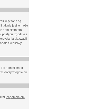
żeli włączone są
i tak nie jest to może
z administratora,
l postępuj zgodnie z
orzystania aktywacji
podałeś właściwy
 lub administrator
w, którzy w ogóle nic
iknij
Zapomniałem