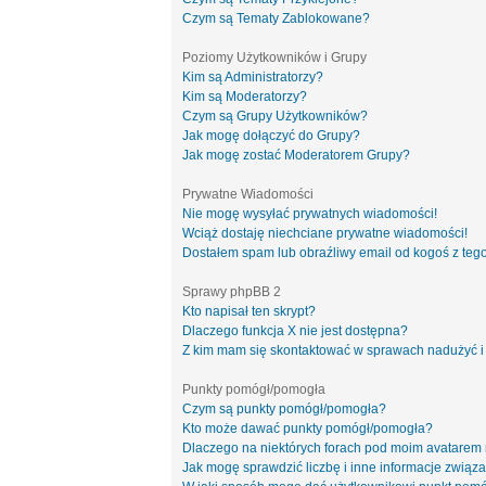
Czym są Tematy Zablokowane?
Poziomy Użytkowników i Grupy
Kim są Administratorzy?
Kim są Moderatorzy?
Czym są Grupy Użytkowników?
Jak mogę dołączyć do Grupy?
Jak mogę zostać Moderatorem Grupy?
Prywatne Wiadomości
Nie mogę wysyłać prywatnych wiadomości!
Wciąż dostaję niechciane prywatne wiadomości!
Dostałem spam lub obraźliwy email od kogoś z tego
Sprawy phpBB 2
Kto napisał ten skrypt?
Dlaczego funkcja X nie jest dostępna?
Z kim mam się skontaktować w sprawach nadużyć i
Punkty pomógł/pomogła
Czym są punkty pomógł/pomogła?
Kto może dawać punkty pomógł/pomogła?
Dlaczego na niektórych forach pod moim avatarem
Jak mogę sprawdzić liczbę i inne informacje związa