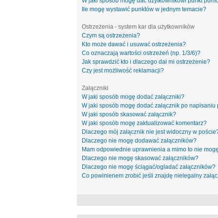
W jaki sposób mogę dać użytkownikowi punkt pom
Ile mogę wystawić punktów w jednym temacie?
Ostrzeżenia - system kar dla użytkowników
Czym są ostrzeżenia?
Kto może dawać i usuwać ostrzeżenia?
Co oznaczają wartości ostrzeżeń (np. 1/3/6)?
Jak sprawdzić kto i dlaczego dał mi ostrzeżenie?
Czy jest możliwość reklamacji?
Załączniki
W jaki sposób mogę dodać załączniki?
W jaki sposób mogę dodać załącznik po napisaniu 
W jaki sposób skasować załącznik?
W jaki sposób mogę zaktualizować komentarz?
Dlaczego mój załącznik nie jest widoczny w poście
Dlaczego nie mogę dodawać załączników?
Mam odpowiednie uprawnienia a mimo to nie mogę
Dlaczego nie mogę skasować załączników?
Dlaczego nie mogę ściągać/ogladać załączników?
Co powinienem zrobić jeśli znajdę nielegalny załąc