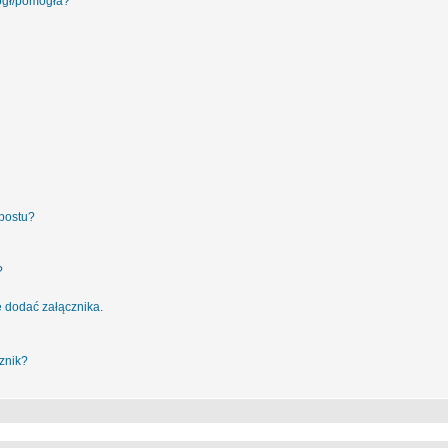
ógł/pomogła?
postu?
?
 dodać załącznika.
znik?