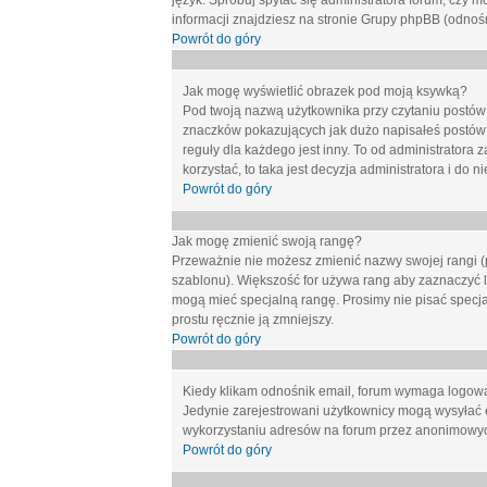
język. Spróbuj spytać się administratora forum, czy m
informacji znajdziesz na stronie Grupy phpBB (odnośn
Powrót do góry
Jak mogę wyświetlić obrazek pod moją ksywką?
Pod twoją nazwą użytkownika przy czytaniu postów 
znaczków pokazujących jak dużo napisałeś postów 
reguły dla każdego jest inny. To od administratora 
korzystać, to taka jest decyzja administratora i do
Powrót do góry
Jak mogę zmienić swoją rangę?
Przeważnie nie możesz zmienić nazwy swojej rangi (p
szablonu). Większość for używa rang aby zaznaczyć li
mogą mieć specjalną rangę. Prosimy nie pisać specja
prostu ręcznie ją zmniejszy.
Powrót do góry
Kiedy klikam odnośnik email, forum wymaga logow
Jedynie zarejestrowani użytkownicy mogą wysyłać 
wykorzystaniu adresów na forum przez anonimowy
Powrót do góry