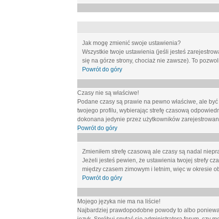
Jak mogę zmienić swoje ustawienia?
Wszystkie twoje ustawienia (jeśli jesteś zarejestr
się na górze strony, chociaż nie zawsze). To pozwol
Powrót do góry
Czasy nie są właściwe!
Podane czasy są prawie na pewno właściwe, ale być mo
twojego profilu, wybierając strefę czasową odpowied
dokonana jedynie przez użytkowników zarejestrowanych
Powrót do góry
Zmieniłem strefę czasową ale czasy są nadal niepr
Jeżeli jesteś pewien, że ustawienia twojej strefy
między czasem zimowym i letnim, więc w okresie o
Powrót do góry
Mojego języka nie ma na liście!
Najbardziej prawdopodobne powody to albo ponieważ 