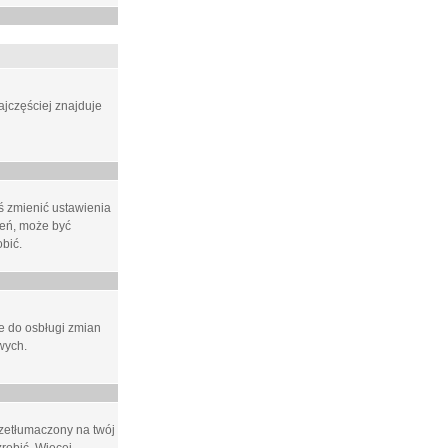
ajczęściej znajduje
eś zmienić ustawienia
ień, może być
bić.
ne do osbługi zmian
wych.
rzetłumaczony na twój