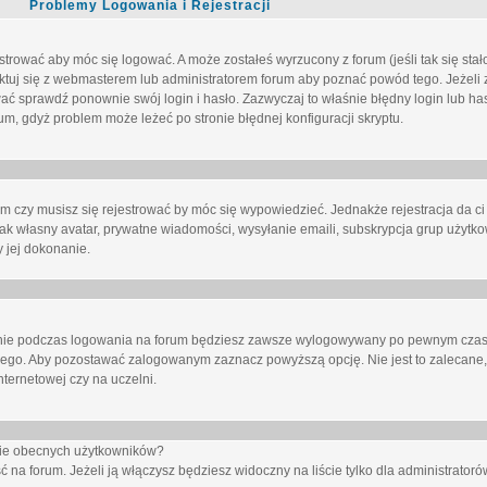
Problemy Logowania i Rejestracji
trować aby móc się logować. A może zostałeś wyrzucony z forum (jeśli tak się sta
uj się z webmasterem lub administratorem forum aby poznać powód tego. Jeżeli z
wać sprawdź ponownie swój login i hasło. Zazwyczaj to właśnie błędny login lub h
forum, gdyż problem może leżeć po stronie błędnej konfiguracji skryptu.
um czy musisz się rejestrować by móc się wypowiedzieć. Jednakże rejestracja da ci
jak własny avatar, prywatne wiadomości, wysyłanie emaili, subskrypcja grup użytko
 jej dokonanie.
nie
podczas logowania na forum będziesz zawsze wylogowywany po pewnym czasi
nego. Aby pozostawać zalogowanym zaznacz powyższą opcję. Nie jest to zalecane,
nternetowej czy na uczelni.
ście obecnych użytkowników?
ć na forum
. Jeżeli ją
włączysz
będziesz widoczny na liście tylko dla administratorów