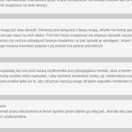
oże zainstalować odpowiedni język, a jeśli tłumaczenie nie istnieje możesz sam je 
ik znajdziesz na dole strony).
mogą być dwa obrazki. Pierwszy jest związany z twoją rangą, zwykle ma formę gw
lub jaki masz na nich status. Pod nim może znajdować się większy obrazek nazywa
zależy czy zechce udostępnić funkcje Avatartów i w jaki sposób je udostępni. Jeżeli
 niego możesz kierować pytania o jej powód (na pewno jest dobry!)
ojawiają się one pod nazwą użytkownika przy przeglądaniu tematu, oraz w twoim p
czbę postów, które napisałeś, i aby wyróżnić konkretne osoby, np. moderatorzy czy
lnie postów tylko po to, aby otrzymać wyższą rangę. W takim wypadku moderator lu
ania
email przez wbudowany w forum system (jeżeli admin go włączył). Jest tak aby z
ch użytkowników.