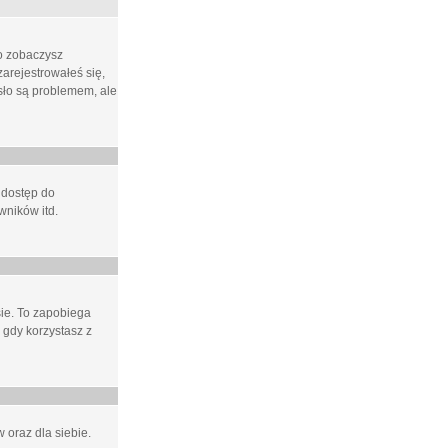
ło zobaczysz
arejestrowałeś się,
asło są problemem, ale
 dostęp do
wników itd.
e. To zapobiega
 gdy korzystasz z
 oraz dla siebie.