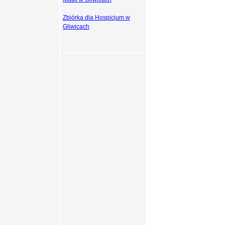
Zbiórka dla Hospicjum w
Gliwicach