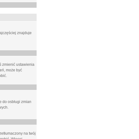
ajczęściej znajduje
eś zmienić ustawienia
ień, może być
bić.
ne do osbługi zmian
wych.
rzetłumaczony na twój