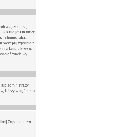
żeli włączone są
i tak nie jest to może
z administratora,
l postępuj zgodnie z
orzystania aktywacji
podałeś właściwy
 lub administrator
w, którzy w ogóle nic
iknij
Zapomniałem