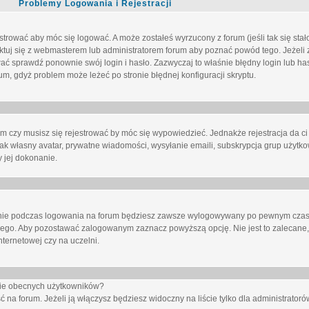
Problemy Logowania i Rejestracji
trować aby móc się logować. A może zostałeś wyrzucony z forum (jeśli tak się sta
uj się z webmasterem lub administratorem forum aby poznać powód tego. Jeżeli z
wać sprawdź ponownie swój login i hasło. Zazwyczaj to właśnie błędny login lub h
forum, gdyż problem może leżeć po stronie błędnej konfiguracji skryptu.
um czy musisz się rejestrować by móc się wypowiedzieć. Jednakże rejestracja da ci
jak własny avatar, prywatne wiadomości, wysyłanie emaili, subskrypcja grup użytko
 jej dokonanie.
nie
podczas logowania na forum będziesz zawsze wylogowywany po pewnym czasi
nego. Aby pozostawać zalogowanym zaznacz powyższą opcję. Nie jest to zalecane,
nternetowej czy na uczelni.
ście obecnych użytkowników?
ć na forum
. Jeżeli ją
włączysz
będziesz widoczny na liście tylko dla administratorów