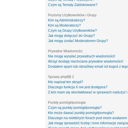
Czym są Tematy Zablokowane?
Poziomy Użytkowników i Grupy
Kim są Administratorzy?
Kim są Moderatorzy?
Czym są Grupy Użytkowników?
Jak mogę dołączyć do Grupy?
Jak mogę zostać Moderatorem Grupy?
Prywatne Wiadomości
Nie mogę wysyłać prywatnych wiadomości!
Wciąż dostaję niechciane prywatne wiadomości!
Dostałem spam lub obraźliwy email od kogoś z tego
Sprawy phpBB 2
Kto napisał ten skrypt?
Dlaczego funkcja X nie jest dostępna?
Z kim mam się skontaktować w sprawach nadużyć i
Punkty pomógł/pomogła
Czym są punkty pomógł/pomogła?
Kto może dawać punkty pomógł/pomogła?
Dlaczego na niektórych forach pod moim avatarem
Jak mogę sprawdzić liczbę i inne informacje związa