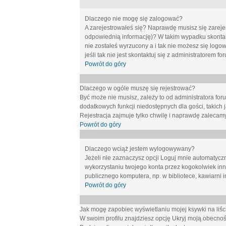
Dlaczego nie mogę się zalogować?
A zarejestrowałeś się? Naprawdę musisz się zarejes
odpowiednią informację)? W takim wypadku skontakt
nie zostałeś wyrzucony a i tak nie możesz się logo
jeśli tak nie jest skontaktuj się z administratorem 
Powrót do góry
Dlaczego w ogóle muszę się rejestrować?
Być może nie musisz, zależy to od administratora for
dodatkowych funkcji niedostępnych dla gości, takich 
Rejestracja zajmuje tylko chwilę i naprawdę zalecamy
Powrót do góry
Dlaczego wciąż jestem wylogowywany?
Jeżeli nie zaznaczysz opcji
Loguj mnie automatycz
wykorzystaniu twojego konta przez kogokolwiek in
publicznego komputera, np. w bibliotece, kawiarni i
Powrót do góry
Jak mogę zapobiec wyświetlaniu mojej ksywki na li
W swoim profilu znajdziesz opcję
Ukryj moją obecnoś