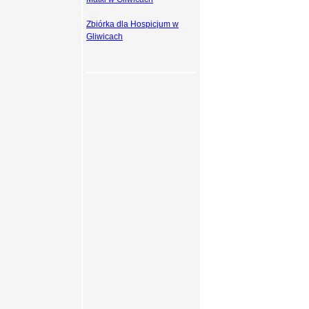
Zbiórka dla Hospicjum w
Gliwicach