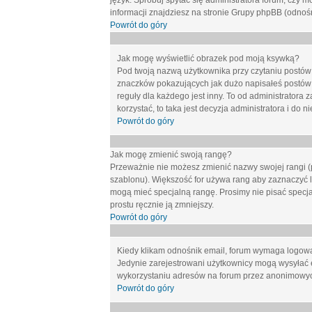
język. Spróbuj spytać się administratora forum, czy m
informacji znajdziesz na stronie Grupy phpBB (odnośn
Powrót do góry
Jak mogę wyświetlić obrazek pod moją ksywką?
Pod twoją nazwą użytkownika przy czytaniu postów 
znaczków pokazujących jak dużo napisałeś postów 
reguły dla każdego jest inny. To od administratora 
korzystać, to taka jest decyzja administratora i do
Powrót do góry
Jak mogę zmienić swoją rangę?
Przeważnie nie możesz zmienić nazwy swojej rangi (p
szablonu). Większość for używa rang aby zaznaczyć li
mogą mieć specjalną rangę. Prosimy nie pisać specja
prostu ręcznie ją zmniejszy.
Powrót do góry
Kiedy klikam odnośnik email, forum wymaga logow
Jedynie zarejestrowani użytkownicy mogą wysyłać 
wykorzystaniu adresów na forum przez anonimowy
Powrót do góry