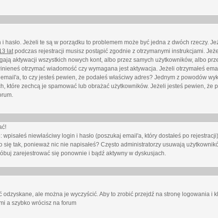
i hasło. Jeżeli te są w porządku to problemem może być jedna z dwóch rzeczy. Je
3 lat
podczas rejestracji musisz postąpić zgodnie z otrzymanymi instrukcjami. Jeżel
ają aktywacji wszystkich nowych kont, albo przez samych użytkowników, albo prze
winieneś otrzymać wiadomość czy wymagana jest aktywacja. Jeżeli otrzymałeś emai
eś email'a, to czy jesteś pewien, że podałeś właściwy adres? Jednym z powodów wyk
h, które zechcą je spamować lub obrażać użytkowników. Jeżeli jesteś pewien, że 
orum.
ać!
isałeś niewłaściwy login i hasło (poszukaj email'a, który dostałeś po rejestracji)
 się tak, ponieważ nic nie napisałeś? Często administratorzy usuwają użytkownikó
róbuj zarejestrować się ponownie i bądź aktywny w dyskusjach.
 odzyskane, ale można je wyczyścić. Aby to zrobić przejdź na stronę logowania i kl
ami a szybko wrócisz na forum