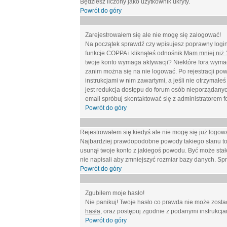
Będziesz liczony jako użytkownik ukryty.
Powrót do góry
Zarejestrowałem się ale nie mogę się zalogować!
Na początek sprawdź czy wpisujesz poprawny login 
funkcje COPPA i kliknąłeś odnośnik
Mam mniej niż 1
twoje konto wymaga aktywacji? Niektóre fora wymag
zanim można się na nie logować. Po rejestracji po
instrukcjami w nim zawartymi, a jeśli nie otrzymał
jest redukcja dostępu do forum osób nieporządanyc
email spróbuj skontaktować się z administratorem f
Powrót do góry
Rejestrowałem się kiedyś ale nie mogę się już logow
Najbardziej prawdopodobne powody takiego stanu to: wp
usunął twoje konto z jakiegoś powodu. Być może stało
nie napisali aby zmniejszyć rozmiar bazy danych. Sp
Powrót do góry
Zgubiłem moje hasło!
Nie panikuj! Twoje hasło co prawda nie może zostać
hasła
, oraz postępuj zgodnie z podanymi instrukcj
Powrót do góry