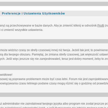
Preferencje i Ustawienia Użytkowników
owany) są przechowywane w bazie danych. Aby je zmienić kliknij w odnośnik
Profil
(n
i ci zmienić wszystkie ustawienia.
że widzisz czasy ze strefy czasowej innej niż twoja. Jeżeli tak jest, to powinien
nią dla twojego obszaru. Pamiętaj, że zmiana strefy czasowej, jak większość ustaw
. Jeśli więc jeszcze się nie zarejestrowałeś, teraz jest dobry moment, żeby to zro
awidłowe!
 czasowej są poprawne problemem może być czas letni. Forum nie jest zaprojektowa
bowiązywania czasu letniego podane czasy mogą różnić się o godzinę od prawdzi
administrator nie zainstalował twojego języka albo program nie został jeszcze p