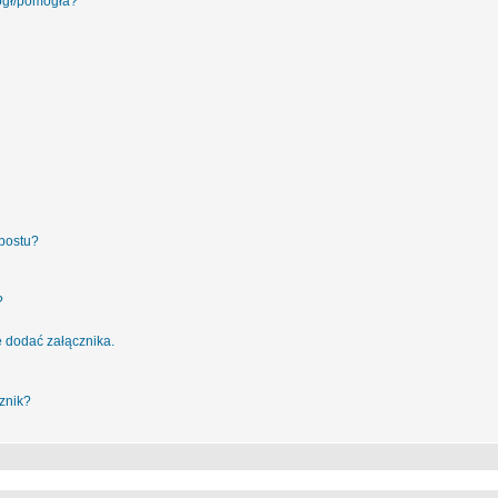
ógł/pomogła?
postu?
?
 dodać załącznika.
znik?