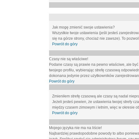
Jak mogę zmienić swoje ustawienia?
Wszystkie twoje ustawienia (jeśli jesteś zarejestr
się na górze strony, chociaż nie zawsze). To pozwol
Powrót do góry
Czasy nie są właściwe!
Podane czasy są prawie na pewno właściwe, ale być mo
twojego profilu, wybierając strefę czasową odpowied
dokonana jedynie przez użytkowników zarejestrowanych
Powrót do góry
Zmieniłem strefę czasową ale czasy są nadal niepr
Jeżeli jesteś pewien, że ustawienia twojej strefy
między czasem zimowym i letnim, więc w okresie o
Powrót do góry
Mojego języka nie ma na liście!
Najbardziej prawdopodobne powody to albo ponieważ 