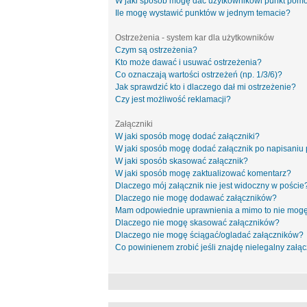
W jaki sposób mogę dać użytkownikowi punkt pom
Ile mogę wystawić punktów w jednym temacie?
Ostrzeżenia - system kar dla użytkowników
Czym są ostrzeżenia?
Kto może dawać i usuwać ostrzeżenia?
Co oznaczają wartości ostrzeżeń (np. 1/3/6)?
Jak sprawdzić kto i dlaczego dał mi ostrzeżenie?
Czy jest możliwość reklamacji?
Załączniki
W jaki sposób mogę dodać załączniki?
W jaki sposób mogę dodać załącznik po napisaniu 
W jaki sposób skasować załącznik?
W jaki sposób mogę zaktualizować komentarz?
Dlaczego mój załącznik nie jest widoczny w poście
Dlaczego nie mogę dodawać załączników?
Mam odpowiednie uprawnienia a mimo to nie mogę
Dlaczego nie mogę skasować załączników?
Dlaczego nie mogę ściągać/ogladać załączników?
Co powinienem zrobić jeśli znajdę nielegalny załąc