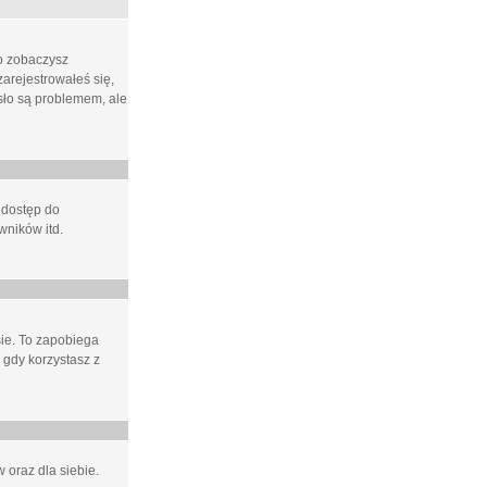
ło zobaczysz
arejestrowałeś się,
asło są problemem, ale
 dostęp do
wników itd.
e. To zapobiega
 gdy korzystasz z
 oraz dla siebie.