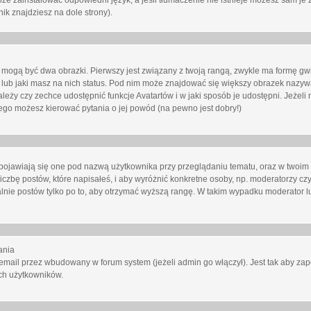
oże zainstalować odpowiedni język, a jeśli tłumaczenie nie istnieje możesz sam je 
ik znajdziesz na dole strony).
mogą być dwa obrazki. Pierwszy jest związany z twoją rangą, zwykle ma formę gw
lub jaki masz na nich status. Pod nim może znajdować się większy obrazek nazywa
zależy czy zechce udostępnić funkcje Avatartów i w jaki sposób je udostępni. Jeżeli
 niego możesz kierować pytania o jej powód (na pewno jest dobry!)
ojawiają się one pod nazwą użytkownika przy przeglądaniu tematu, oraz w twoim p
czbę postów, które napisałeś, i aby wyróżnić konkretne osoby, np. moderatorzy czy
lnie postów tylko po to, aby otrzymać wyższą rangę. W takim wypadku moderator lu
ania
email przez wbudowany w forum system (jeżeli admin go włączył). Jest tak aby z
ch użytkowników.