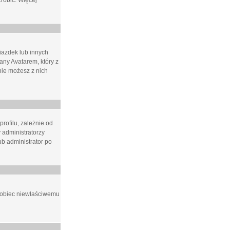
zrobić. Więcej
iazdek lub innych
ny Avatarem, który z
 nie możesz z nich
rofilu, zależnie od
 administratorzy
b administrator po
apobiec niewłaściwemu