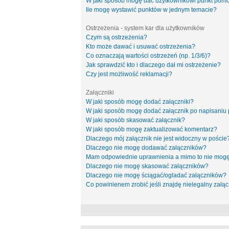
W jaki sposób mogę dać użytkownikowi punkt pom
Ile mogę wystawić punktów w jednym temacie?
Ostrzeżenia - system kar dla użytkowników
Czym są ostrzeżenia?
Kto może dawać i usuwać ostrzeżenia?
Co oznaczają wartości ostrzeżeń (np. 1/3/6)?
Jak sprawdzić kto i dlaczego dał mi ostrzeżenie?
Czy jest możliwość reklamacji?
Załączniki
W jaki sposób mogę dodać załączniki?
W jaki sposób mogę dodać załącznik po napisaniu 
W jaki sposób skasować załącznik?
W jaki sposób mogę zaktualizować komentarz?
Dlaczego mój załącznik nie jest widoczny w poście
Dlaczego nie mogę dodawać załączników?
Mam odpowiednie uprawnienia a mimo to nie mogę
Dlaczego nie mogę skasować załączników?
Dlaczego nie mogę ściągać/ogladać załączników?
Co powinienem zrobić jeśli znajdę nielegalny załąc