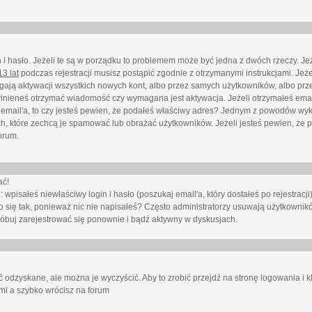
i hasło. Jeżeli te są w porządku to problemem może być jedna z dwóch rzeczy. Je
3 lat
podczas rejestracji musisz postąpić zgodnie z otrzymanymi instrukcjami. Jeżel
ają aktywacji wszystkich nowych kont, albo przez samych użytkowników, albo prze
winieneś otrzymać wiadomość czy wymagana jest aktywacja. Jeżeli otrzymałeś emai
eś email'a, to czy jesteś pewien, że podałeś właściwy adres? Jednym z powodów wyk
h, które zechcą je spamować lub obrażać użytkowników. Jeżeli jesteś pewien, że 
orum.
ać!
isałeś niewłaściwy login i hasło (poszukaj email'a, który dostałeś po rejestracji)
 się tak, ponieważ nic nie napisałeś? Często administratorzy usuwają użytkownikó
róbuj zarejestrować się ponownie i bądź aktywny w dyskusjach.
 odzyskane, ale można je wyczyścić. Aby to zrobić przejdź na stronę logowania i kl
ami a szybko wrócisz na forum