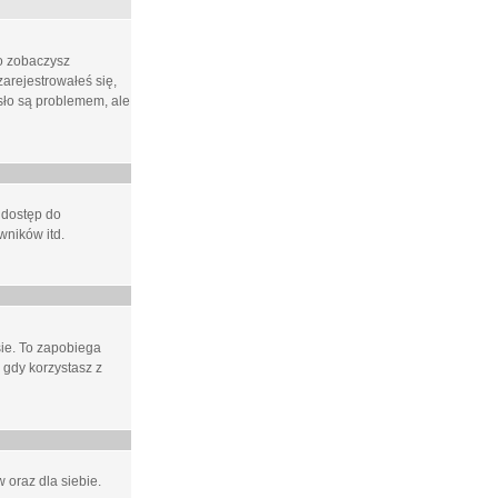
ło zobaczysz
arejestrowałeś się,
asło są problemem, ale
 dostęp do
wników itd.
e. To zapobiega
 gdy korzystasz z
 oraz dla siebie.