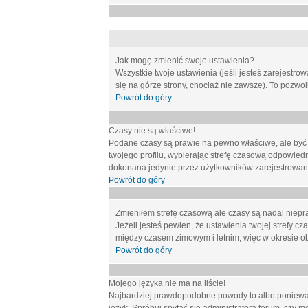
Jak mogę zmienić swoje ustawienia?
Wszystkie twoje ustawienia (jeśli jesteś zarejestr
się na górze strony, chociaż nie zawsze). To pozwol
Powrót do góry
Czasy nie są właściwe!
Podane czasy są prawie na pewno właściwe, ale być mo
twojego profilu, wybierając strefę czasową odpowied
dokonana jedynie przez użytkowników zarejestrowanych
Powrót do góry
Zmieniłem strefę czasową ale czasy są nadal niepr
Jeżeli jesteś pewien, że ustawienia twojej strefy
między czasem zimowym i letnim, więc w okresie o
Powrót do góry
Mojego języka nie ma na liście!
Najbardziej prawdopodobne powody to albo ponieważ 