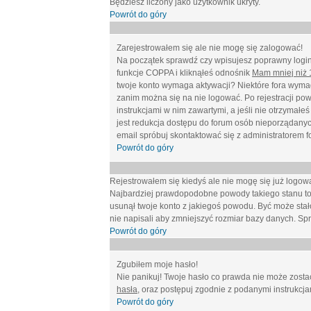
Będziesz liczony jako użytkownik ukryty.
Powrót do góry
Zarejestrowałem się ale nie mogę się zalogować!
Na początek sprawdź czy wpisujesz poprawny login 
funkcje COPPA i kliknąłeś odnośnik
Mam mniej niż 1
twoje konto wymaga aktywacji? Niektóre fora wymag
zanim można się na nie logować. Po rejestracji po
instrukcjami w nim zawartymi, a jeśli nie otrzymał
jest redukcja dostępu do forum osób nieporządanyc
email spróbuj skontaktować się z administratorem f
Powrót do góry
Rejestrowałem się kiedyś ale nie mogę się już logow
Najbardziej prawdopodobne powody takiego stanu to: wp
usunął twoje konto z jakiegoś powodu. Być może stało
nie napisali aby zmniejszyć rozmiar bazy danych. Sp
Powrót do góry
Zgubiłem moje hasło!
Nie panikuj! Twoje hasło co prawda nie może zostać
hasła
, oraz postępuj zgodnie z podanymi instrukcj
Powrót do góry