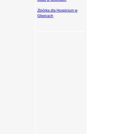
Zbiórka dla Hospicjum w
Gliwicach