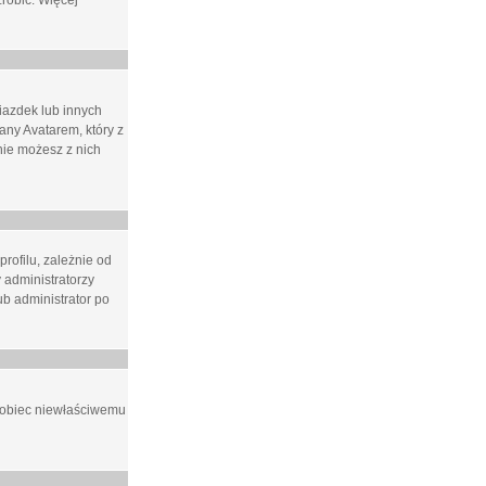
zrobić. Więcej
iazdek lub innych
ny Avatarem, który z
 nie możesz z nich
rofilu, zależnie od
 administratorzy
b administrator po
apobiec niewłaściwemu