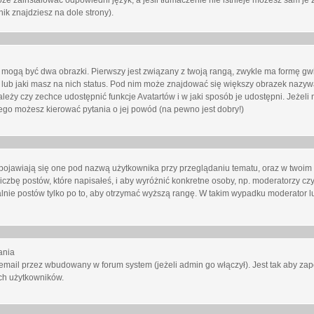
oże zainstalować odpowiedni język, a jeśli tłumaczenie nie istnieje możesz sam je 
ik znajdziesz na dole strony).
mogą być dwa obrazki. Pierwszy jest związany z twoją rangą, zwykle ma formę gw
lub jaki masz na nich status. Pod nim może znajdować się większy obrazek nazywa
zależy czy zechce udostępnić funkcje Avatartów i w jaki sposób je udostępni. Jeżeli
 niego możesz kierować pytania o jej powód (na pewno jest dobry!)
ojawiają się one pod nazwą użytkownika przy przeglądaniu tematu, oraz w twoim p
czbę postów, które napisałeś, i aby wyróżnić konkretne osoby, np. moderatorzy czy
lnie postów tylko po to, aby otrzymać wyższą rangę. W takim wypadku moderator lu
ania
email przez wbudowany w forum system (jeżeli admin go włączył). Jest tak aby z
ch użytkowników.