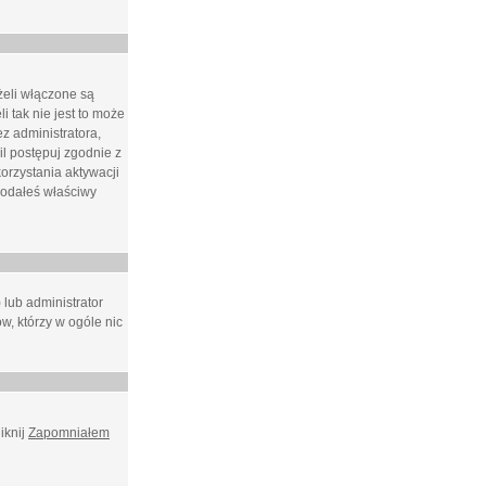
żeli włączone są
i tak nie jest to może
z administratora,
l postępuj zgodnie z
orzystania aktywacji
podałeś właściwy
 lub administrator
w, którzy w ogóle nic
iknij
Zapomniałem