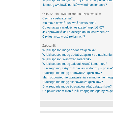
W jaki sposób mogę dać użytkownikowi punkt pom
Ile mogę wystawić punktów w jednym temacie?
Ostrzeżenia - system kar dla użytkowników
Czym są ostrzeżenia?
Kto może dawać i usuwać ostrzeżenia?
Co oznaczają wartości ostrzeżeń (np. 1/3/6)?
Jak sprawdzić kto i dlaczego dał mi ostrzeżenie?
Czy jest możliwość reklamacji?
Załączniki
W jaki sposób mogę dodać załączniki?
W jaki sposób mogę dodać załącznik po napisaniu 
W jaki sposób skasować załącznik?
W jaki sposób mogę zaktualizować komentarz?
Dlaczego mój załącznik nie jest widoczny w poście
Dlaczego nie mogę dodawać załączników?
Mam odpowiednie uprawnienia a mimo to nie mogę
Dlaczego nie mogę skasować załączników?
Dlaczego nie mogę ściągać/ogladać załączników?
Co powinienem zrobić jeśli znajdę nielegalny załąc