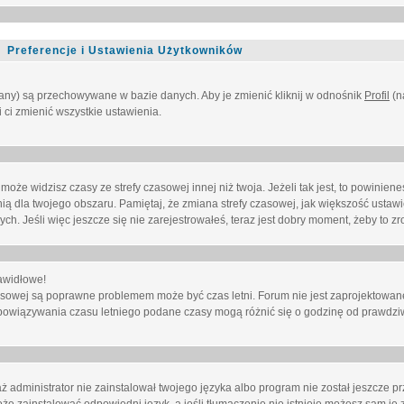
Preferencje i Ustawienia Użytkowników
owany) są przechowywane w bazie danych. Aby je zmienić kliknij w odnośnik
Profil
(n
i ci zmienić wszystkie ustawienia.
że widzisz czasy ze strefy czasowej innej niż twoja. Jeżeli tak jest, to powinien
nią dla twojego obszaru. Pamiętaj, że zmiana strefy czasowej, jak większość ustaw
. Jeśli więc jeszcze się nie zarejestrowałeś, teraz jest dobry moment, żeby to zro
awidłowe!
 czasowej są poprawne problemem może być czas letni. Forum nie jest zaprojektowa
bowiązywania czasu letniego podane czasy mogą różnić się o godzinę od prawdzi
administrator nie zainstalował twojego języka albo program nie został jeszcze p