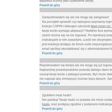
Będziesz liczony jako użytkownik ukryty.
Powrót do góry
Zarejestrowałem się ale nie mogę się zalogować!
Na początek sprawdź czy wpisujesz poprawny login 
funkcje COPPA i kliknąłeś odnośnik
Mam mniej niż 1
twoje konto wymaga aktywacji? Niektóre fora wymag
zanim można się na nie logować. Po rejestracji po
instrukcjami w nim zawartymi, a jeśli nie otrzymał
jest redukcja dostępu do forum osób nieporządanyc
email spróbuj skontaktować się z administratorem f
Powrót do góry
Rejestrowałem się kiedyś ale nie mogę się już logow
Najbardziej prawdopodobne powody takiego stanu to: wp
usunął twoje konto z jakiegoś powodu. Być może stało
nie napisali aby zmniejszyć rozmiar bazy danych. Sp
Powrót do góry
Zgubiłem moje hasło!
Nie panikuj! Twoje hasło co prawda nie może zostać
hasła
, oraz postępuj zgodnie z podanymi instrukcj
Powrót do góry