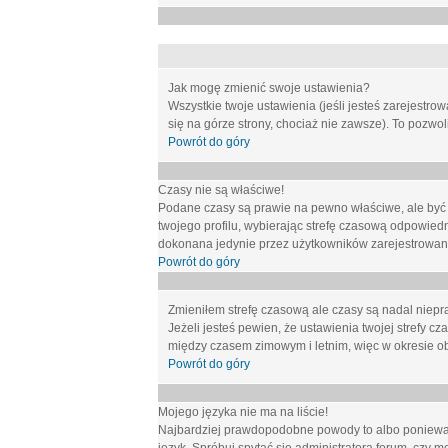
Jak mogę zmienić swoje ustawienia?
Wszystkie twoje ustawienia (jeśli jesteś zarejestr
się na górze strony, chociaż nie zawsze). To pozwol
Powrót do góry
Czasy nie są właściwe!
Podane czasy są prawie na pewno właściwe, ale być mo
twojego profilu, wybierając strefę czasową odpowied
dokonana jedynie przez użytkowników zarejestrowanych
Powrót do góry
Zmieniłem strefę czasową ale czasy są nadal niepr
Jeżeli jesteś pewien, że ustawienia twojej strefy
między czasem zimowym i letnim, więc w okresie o
Powrót do góry
Mojego języka nie ma na liście!
Najbardziej prawdopodobne powody to albo ponieważ 