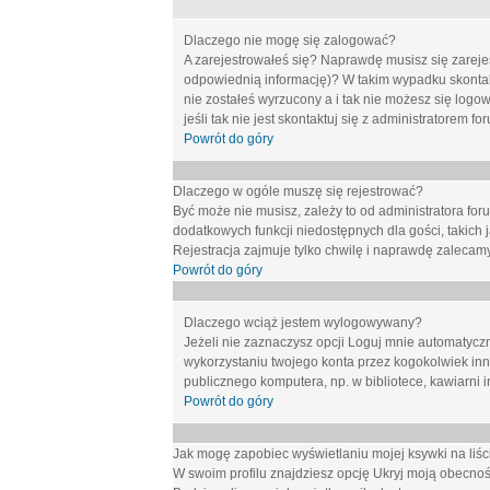
Dlaczego nie mogę się zalogować?
A zarejestrowałeś się? Naprawdę musisz się zarejes
odpowiednią informację)? W takim wypadku skontakt
nie zostałeś wyrzucony a i tak nie możesz się logo
jeśli tak nie jest skontaktuj się z administratorem 
Powrót do góry
Dlaczego w ogóle muszę się rejestrować?
Być może nie musisz, zależy to od administratora for
dodatkowych funkcji niedostępnych dla gości, takich 
Rejestracja zajmuje tylko chwilę i naprawdę zalecamy
Powrót do góry
Dlaczego wciąż jestem wylogowywany?
Jeżeli nie zaznaczysz opcji
Loguj mnie automatycz
wykorzystaniu twojego konta przez kogokolwiek in
publicznego komputera, np. w bibliotece, kawiarni i
Powrót do góry
Jak mogę zapobiec wyświetlaniu mojej ksywki na li
W swoim profilu znajdziesz opcję
Ukryj moją obecnoś