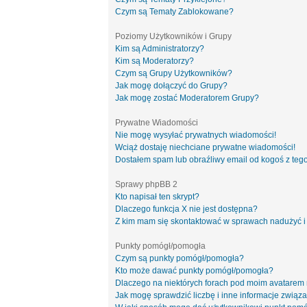
Czym są Tematy Zablokowane?
Poziomy Użytkowników i Grupy
Kim są Administratorzy?
Kim są Moderatorzy?
Czym są Grupy Użytkowników?
Jak mogę dołączyć do Grupy?
Jak mogę zostać Moderatorem Grupy?
Prywatne Wiadomości
Nie mogę wysyłać prywatnych wiadomości!
Wciąż dostaję niechciane prywatne wiadomości!
Dostałem spam lub obraźliwy email od kogoś z tego
Sprawy phpBB 2
Kto napisał ten skrypt?
Dlaczego funkcja X nie jest dostępna?
Z kim mam się skontaktować w sprawach nadużyć i
Punkty pomógł/pomogła
Czym są punkty pomógł/pomogła?
Kto może dawać punkty pomógł/pomogła?
Dlaczego na niektórych forach pod moim avatarem
Jak mogę sprawdzić liczbę i inne informacje związa