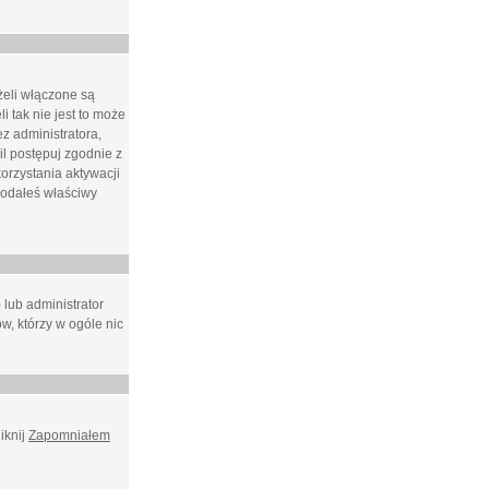
żeli włączone są
i tak nie jest to może
z administratora,
l postępuj zgodnie z
orzystania aktywacji
podałeś właściwy
 lub administrator
w, którzy w ogóle nic
iknij
Zapomniałem