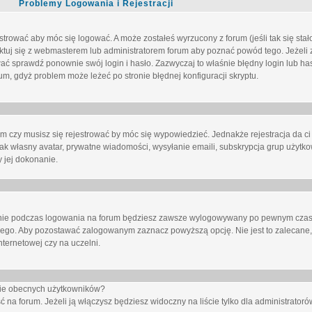
Problemy Logowania i Rejestracji
trować aby móc się logować. A może zostałeś wyrzucony z forum (jeśli tak się sta
uj się z webmasterem lub administratorem forum aby poznać powód tego. Jeżeli z
wać sprawdź ponownie swój login i hasło. Zazwyczaj to właśnie błędny login lub h
forum, gdyż problem może leżeć po stronie błędnej konfiguracji skryptu.
um czy musisz się rejestrować by móc się wypowiedzieć. Jednakże rejestracja da ci
jak własny avatar, prywatne wiadomości, wysyłanie emaili, subskrypcja grup użytko
 jej dokonanie.
nie
podczas logowania na forum będziesz zawsze wylogowywany po pewnym czasi
nego. Aby pozostawać zalogowanym zaznacz powyższą opcję. Nie jest to zalecane,
nternetowej czy na uczelni.
ście obecnych użytkowników?
ć na forum
. Jeżeli ją
włączysz
będziesz widoczny na liście tylko dla administratorów