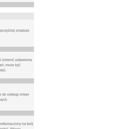
ajczęściej znajduje
eś zmienić ustawienia
ień, może być
bić.
ne do osbługi zmian
wych.
rzetłumaczony na twój