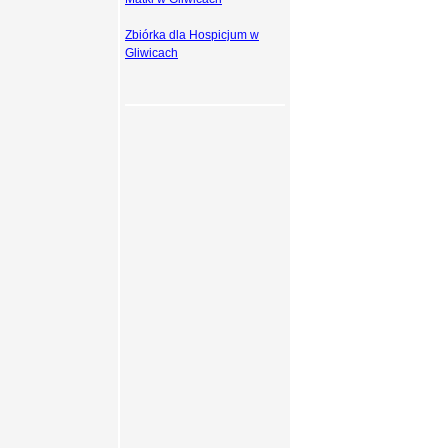
Zbiórka dla Hospicjum w
Gliwicach