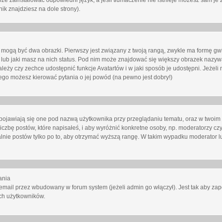
oże zainstalować odpowiedni język, a jeśli tłumaczenie nie istnieje możesz sam je 
ik znajdziesz na dole strony).
mogą być dwa obrazki. Pierwszy jest związany z twoją rangą, zwykle ma formę gw
lub jaki masz na nich status. Pod nim może znajdować się większy obrazek nazywa
zależy czy zechce udostępnić funkcje Avatartów i w jaki sposób je udostępni. Jeżeli
 niego możesz kierować pytania o jej powód (na pewno jest dobry!)
ojawiają się one pod nazwą użytkownika przy przeglądaniu tematu, oraz w twoim p
czbę postów, które napisałeś, i aby wyróżnić konkretne osoby, np. moderatorzy czy
lnie postów tylko po to, aby otrzymać wyższą rangę. W takim wypadku moderator lu
ania
email przez wbudowany w forum system (jeżeli admin go włączył). Jest tak aby z
ch użytkowników.