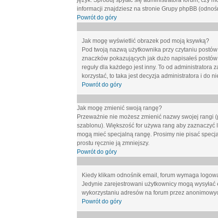
język. Spróbuj spytać się administratora forum, czy m
informacji znajdziesz na stronie Grupy phpBB (odnośn
Powrót do góry
Jak mogę wyświetlić obrazek pod moją ksywką?
Pod twoją nazwą użytkownika przy czytaniu postów 
znaczków pokazujących jak dużo napisałeś postów 
reguły dla każdego jest inny. To od administratora 
korzystać, to taka jest decyzja administratora i do
Powrót do góry
Jak mogę zmienić swoją rangę?
Przeważnie nie możesz zmienić nazwy swojej rangi (p
szablonu). Większość for używa rang aby zaznaczyć li
mogą mieć specjalną rangę. Prosimy nie pisać specja
prostu ręcznie ją zmniejszy.
Powrót do góry
Kiedy klikam odnośnik email, forum wymaga logow
Jedynie zarejestrowani użytkownicy mogą wysyłać 
wykorzystaniu adresów na forum przez anonimowy
Powrót do góry