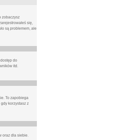
ło zobaczysz
arejestrowałeś się,
asło są problemem, ale
 dostęp do
wników itd.
e. To zapobiega
 gdy korzystasz z
 oraz dla siebie.