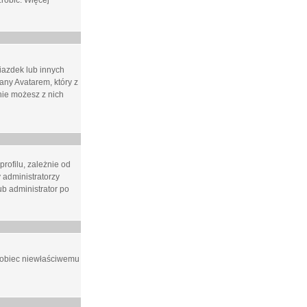
zrobić. Więcej
iazdek lub innych
ny Avatarem, który z
 nie możesz z nich
rofilu, zależnie od
 administratorzy
b administrator po
apobiec niewłaściwemu