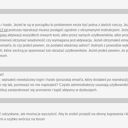
i hasło. Jeżeli te są w porządku to problemem może być jedna z dwóch rzeczy. Je
3 lat
podczas rejestracji musisz postąpić zgodnie z otrzymanymi instrukcjami. Jeżel
ają aktywacji wszystkich nowych kont, albo przez samych użytkowników, albo prze
winieneś otrzymać wiadomość czy wymagana jest aktywacja. Jeżeli otrzymałeś emai
eś email'a, to czy jesteś pewien, że podałeś właściwy adres? Jednym z powodów wyk
h, które zechcą je spamować lub obrażać użytkowników. Jeżeli jesteś pewien, że 
orum.
ać!
isałeś niewłaściwy login i hasło (poszukaj email'a, który dostałeś po rejestracji)
 się tak, ponieważ nic nie napisałeś? Często administratorzy usuwają użytkownikó
róbuj zarejestrować się ponownie i bądź aktywny w dyskusjach.
 odzyskane, ale można je wyczyścić. Aby to zrobić przejdź na stronę logowania i kl
ami a szybko wrócisz na forum