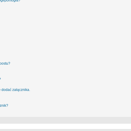
ógł/pomogła?
postu?
?
 dodać załącznika.
znik?