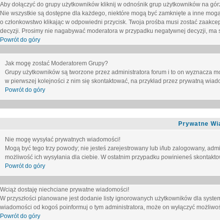
Aby dołączyć do grupy użytkowników kliknij w odnośnik grup użytkowników na górz
Nie wszystkie są dostępne dla każdego, niektóre mogą być zamknięte a inne mogą
o członkowstwo klikając w odpowiedni przycisk. Twoja prośba musi zostać zaakc
decyzji. Prosimy nie nagabywać moderatora w przypadku negatywnej decyzji, ma
Powrót do góry
Jak mogę zostać Moderatorem Grupy?
Grupy użytkowników są tworzone przez administratora forum i to on wyznacza m
w pierwszej kolejności z nim się skontaktować, na przykład przez prywatną wia
Powrót do góry
Prywatne Wi
Nie mogę wysyłać prywatnych wiadomości!
Mogą być tego trzy powody; nie jesteś zarejestrowany lub i/lub zalogowany, adm
możliwość ich wysyłania dla ciebie. W ostatnim przypadku powinieneś skontaktow
Powrót do góry
Wciąż dostaję niechciane prywatne wiadomości!
W przyszłości planowane jest dodanie listy ignorowanych użytkowników dla syste
wiadomości od kogoś poinformuj o tym administratora, może on wyłączyć możliwo
Powrót do góry