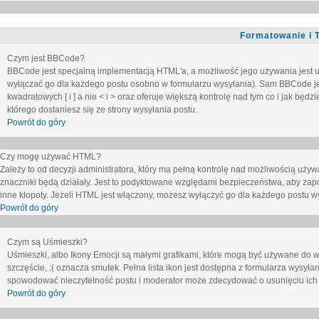
Formatowanie i 
Czym jest BBCode?
BBCode jest specjalną implementacją HTML'a, a możliwość jego używania jest 
wyłączać go dla każdego postu osobno w formularzu wysyłania). Sam BBCode je
kwadratowych [ i ] a nie < i > oraz oferuje większą kontrolę nad tym co i jak bę
którego dostaniesz się ze strony wysyłania postu.
Powrót do góry
Czy mogę używać HTML?
Zależy to od decyzji administratora, który ma pełną kontrolę nad możliwością uż
znaczniki będą działały. Jest to podyktowane względami
bezpieczeństwa
, aby zap
inne kłopoty. Jeżeli HTML jest włączony, możesz wyłączyć go dla każdego postu w
Powrót do góry
Czym są Uśmieszki?
Uśmieszki, albo Ikony Emocji są małymi grafikami, które mogą być używane do wy
szczęście, :( oznacza smutek. Pełna lista ikon jest dostępna z formularza wysy
spowodować nieczytelność postu i moderator może zdecydować o usunięciu ich 
Powrót do góry