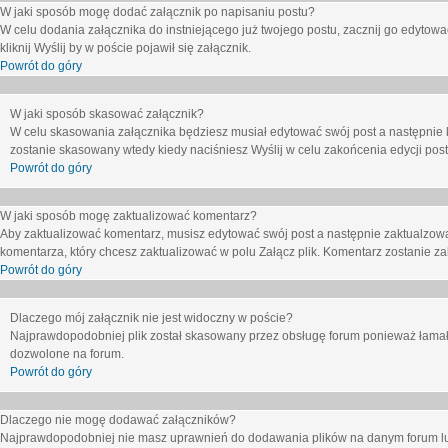
W jaki sposób mogę dodać załącznik po napisaniu postu?
W celu dodania załącznika do instniejącego już twojego postu, zacznij go edytow
kliknij
Wyślij
by w poście pojawił się załącznik.
Powrót do góry
W jaki sposób skasować załącznik?
W celu skasowania załącznika będziesz musiał edytować swój post a następnie 
zostanie skasowany wtedy kiedy naciśniesz
Wyślij
w celu zakońcenia edycji post
Powrót do góry
W jaki sposób mogę zaktualizować komentarz?
Aby zaktualizować komentarz, musisz edytować swój post a następnie zaktualzowa
komentarza, który chcesz zaktualizować w polu
Załącz plik
. Komentarz zostanie z
Powrót do góry
Dlaczego mój załącznik nie jest widoczny w poście?
Najprawdopodobniej plik został skasowany przez obsługę forum ponieważ łamał o
dozwolone na forum.
Powrót do góry
Dlaczego nie mogę dodawać załączników?
Najprawdopodobniej nie masz uprawnień do dodawania plików na danym forum lub 