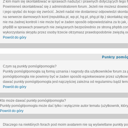
Z kim mam się skontaktować w sprawach nadużyć i prawnych dotyczących tego 
Powinieneś skontaktować się z administratorem forum. Jeżeli nie możesz dowiedz
i jego spytać do kogo się zwrócić. Jeżeli nadal nie dostaniesz odpowiedzi skontak
na serwerze darmowych kont (republika.pl, wp.pl, hg.pl, phg.pl itp.) skontaktuj
nie ma żadnej kontroli i nie może być w żaden sposób odpowiedzialna za to jak,
phpBB w sprawach prawnych nie związanych bezpośrednio ze stroną phpbb.co
wykorzystania skryptu przez osoby trzecie otrzymasz prawdopodobnie zwięzłą od
Powrót do góry
Punkty pomóg
Czym są punkty pomógł/pomogła?
Punkty pomógł/pomogła są formą uznania i nagrody dla użytkowników forum za
pomógł/pomogła nie powinny być w żaden sposób egzekwowane przez użytkown
dawać punkty pomógł/pomogła jest najczęściej zależna od regulaminu bądź tema
Powrót do góry
Kto może dawać punkty pomógł/pomogła?
Punkty pomógł/pomogła może dać tylko i wyłącznie autor tematu (użytkownik, który
Powrót do góry
Dlaczego na niektórych forach pod moim avatarem nie są wyświetlane punkty 