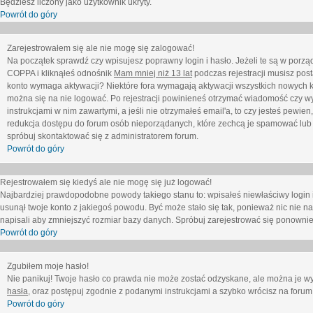
Będziesz liczony jako użytkownik ukryty.
Powrót do góry
Zarejestrowałem się ale nie mogę się zalogować!
Na początek sprawdź czy wpisujesz poprawny login i hasło. Jeżeli te są w porz
COPPA i kliknąłeś odnośnik
Mam mniej niż 13 lat
podczas rejestracji musisz post
konto wymaga aktywacji? Niektóre fora wymagają aktywacji wszystkich nowych k
można się na nie logować. Po rejestracji powinieneś otrzymać wiadomość czy wy
instrukcjami w nim zawartymi, a jeśli nie otrzymałeś email'a, to czy jesteś pew
redukcja dostępu do forum osób nieporządanych, które zechcą je spamować lub 
spróbuj skontaktować się z administratorem forum.
Powrót do góry
Rejestrowałem się kiedyś ale nie mogę się już logować!
Najbardziej prawdopodobne powody takiego stanu to: wpisałeś niewłaściwy login i ha
usunął twoje konto z jakiegoś powodu. Być może stało się tak, ponieważ nic nie n
napisali aby zmniejszyć rozmiar bazy danych. Spróbuj zarejestrować się ponownie
Powrót do góry
Zgubiłem moje hasło!
Nie panikuj! Twoje hasło co prawda nie może zostać odzyskane, ale można je wycz
hasła
, oraz postępuj zgodnie z podanymi instrukcjami a szybko wrócisz na forum
Powrót do góry