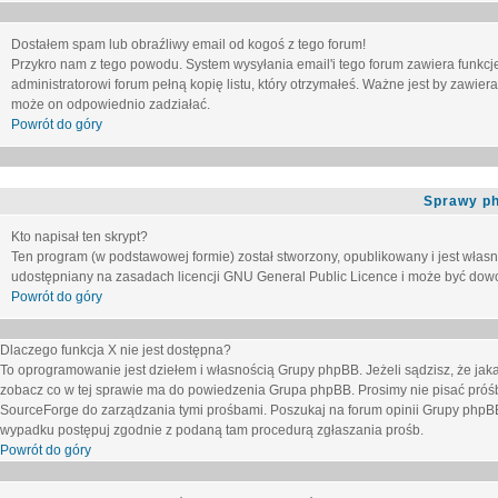
Dostałem spam lub obraźliwy email od kogoś z tego forum!
Przykro nam z tego powodu. System wysyłania email'i tego forum zawiera funkcje u
administratorowi forum pełną kopię listu, który otrzymałeś. Ważne jest by zawie
może on odpowiednio zadziałać.
Powrót do góry
Sprawy p
Kto napisał ten skrypt?
Ten program (w podstawowej formie) został stworzony, opublikowany i jest włas
udostępniany na zasadach licencji GNU General Public Licence i może być dow
Powrót do góry
Dlaczego funkcja X nie jest dostępna?
To oprogramowanie jest dziełem i własnością Grupy phpBB. Jeżeli sądzisz, że ja
zobacz co w tej sprawie ma do powiedzenia Grupa phpBB. Prosimy nie pisać próś
SourceForge do zarządzania tymi prośbami. Poszukaj na forum opinii Grupy phpBB n
wypadku postępuj zgodnie z podaną tam procedurą zgłaszania prośb.
Powrót do góry