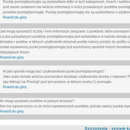
Punkty pomógł/pomogła są wyświetlane tylko w tych kategoriach, forach i subfor
pod swoim avatarem nie widzisz informacji o ilości posiadanych punktów pomógł
punktów pomógł/pomogła. Punkty pomógł/pomogłą nie są wyświetlane u użytkown
Powrót do góry
Jak mogę sprawdzić liczbę i inne informacje związane z punktami, które posiadam j
Liczba posiadanych punktów pomógł/pomogła jest wyświetlana w widoku tematu p
tematów i postów, w których użytkownik otrzymał punkty należy przejść do profilu u
został wystawiony punkt pomógł/pomogła jest wyróżniony spośród innych tematów 
statystykach forum.
Powrót do góry
W jaki sposób mogę dać użytkownikowi punkt pomógł/pomogła?
Jako autor tematu widzisz pod postem każdego użytkownika ikonkę z napisem 'Pom
aby kliknąć na 'Pomógł' pod tym postem, w którym osoba Ci pomogła.
Powrót do góry
Ile mogę wystawić punktów w jednym temacie?
Nie ma ograniczenia co do ilości wystawionych punktów, jednak należy punkty wyst
Powrót do góry
Ostrzeżenia - system k