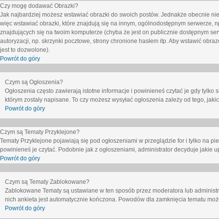
Czy mogę dodawać Obrazki?
Jak najbardziej możesz wstawiać obrazki do swoich postów. Jednakże obecnie nie
więc wstawiać obrazki, które znajdują się na innym, ogólnodostępnym serwerze, n
znajdujących się na twoim komputerze (chyba że jest on publicznie dostępnym 
autoryzacji, np. skrzynki pocztowe, strony chronione hasłem itp. Aby wstawić obr
jest to dozwolone).
Powrót do góry
Czym są Ogłoszenia?
Ogłoszenia często zawierają istotne informacje i powinieneś czytać je gdy tylko 
którym zostały napisane. To czy możesz wysyłać ogłoszenia zależy od tego, jak
Powrót do góry
Czym są Tematy Przyklejone?
Tematy Przyklejone pojawiają się pod ogłoszeniami w przeglądzie for i tylko na pi
powinieneś je czytać. Podobnie jak z ogłoszeniami, administrator decyduje jakie
Powrót do góry
Czym są Tematy Zablokowane?
Zablokowane Tematy są ustawiane w ten sposób przez moderatora lub administr
nich ankieta jest automatycznie kończona. Powodów dla zamknięcia tematu moż
Powrót do góry