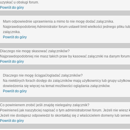
uzyskać u obsługi forum.
Powrót do góry
Mam odpowiednie uprawnienia a mimo to nie mogę dodać załącznika.
Najprawdopodobniej Administrator forum ustawił limit wielkości jednego pliku lu
załącznika.
Powrót do góry
Dlaczego nie mogę skasować załączników?
Najprawdopodobniej nie masz takich praw by kasować załączniki na danym forum. J
Powrót do góry
Dlaczego nie mogę ściągać/ogladać załączników?
Na niektórych forach dostęp do załączników mają użytkownicy lub grupy użytkow
dowiedzenia się więcej na temat możliwości oglądania załączników.
Powrót do góry
Co powinienem zrobić jeśli znajdę nielegalny załącznik?
Powinieneś jak naszybciej napisać o tym administratorowi forum. Jeżeli nie wiesz k
Jeżeli nie dostajesz odpowiedzi to skontaktuj się z właścicielem domeny lub serwe
Powrót do góry