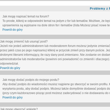
Problemy z 
Jak mogę napisać temat na forum?
To proste, kliknij w odpowiedni temat na jedym z for lub tematów. Możliwe, że b
uprawnienia są wypisane na dole stron for i tematów (lista
Możesz pisać nowe tem
Powrót do góry
Jak mogę zmienić lub usunąć post?
Jeżeli nie jesteś administratorem lub moderatorem forum możesz jedynie zmieniać
przez jakiś czas po jego napisaniu) kliknij w przycisk
zmień
przy danym poście. Jeże
drobnymi literami informujący, ile razy dany post zmieniano. Nie zostanie on dodany
administratorów lub moderatorów (powinni oni powiadomić co zmienili i dlaczego). 
odpowiedział.
Powrót do góry
Jak mogę dodać podpis do mojego postu?
Aby dodać podpis do wiadomości musisz najpierw go stworzyć w swoim profilu. 
wysyłania postu, aby dodać podpis. Możesz także domyślnie dodawać podpis do
(przy czym każdorazowo pisząc post możesz zadecydować o nie dodawaniu do n
Powrót do góry
Jak mogę utworzyć ankietę?