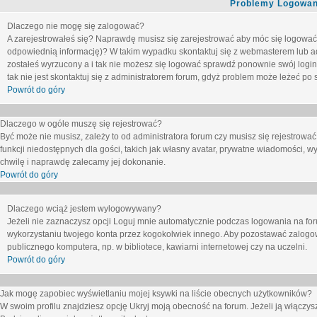
Problemy Logowani
Dlaczego nie mogę się zalogować?
A zarejestrowałeś się? Naprawdę musisz się zarejestrować aby móc się logować. 
odpowiednią informację)? W takim wypadku skontaktuj się z webmasterem lub adm
zostałeś wyrzucony a i tak nie możesz się logować sprawdź ponownie swój login i
tak nie jest skontaktuj się z administratorem forum, gdyż problem może leżeć po s
Powrót do góry
Dlaczego w ogóle muszę się rejestrować?
Być może nie musisz, zależy to od administratora forum czy musisz się rejestrowa
funkcji niedostępnych dla gości, takich jak własny avatar, prywatne wiadomości, wy
chwilę i naprawdę zalecamy jej dokonanie.
Powrót do góry
Dlaczego wciąż jestem wylogowywany?
Jeżeli nie zaznaczysz opcji
Loguj mnie automatycznie
podczas logowania na fo
wykorzystaniu twojego konta przez kogokolwiek innego. Aby pozostawać zalogow
publicznego komputera, np. w bibliotece, kawiarni internetowej czy na uczelni.
Powrót do góry
Jak mogę zapobiec wyświetlaniu mojej ksywki na liście obecnych użytkowników?
W swoim profilu znajdziesz opcję
Ukryj moją obecność na forum
. Jeżeli ją
włączys