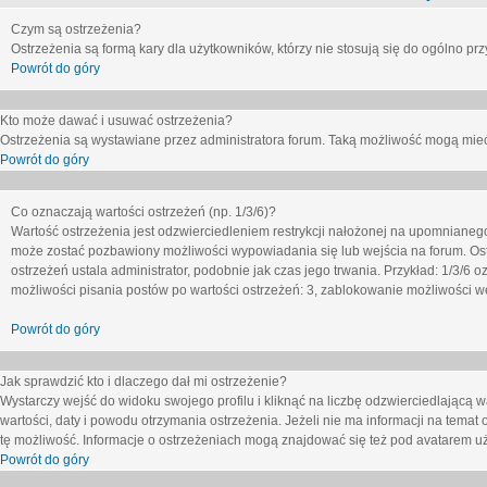
Czym są ostrzeżenia?
Ostrzeżenia są formą kary dla użytkowników, którzy nie stosują się do ogólno pr
Powrót do góry
Kto może dawać i usuwać ostrzeżenia?
Ostrzeżenia są wystawiane przez administratora forum. Taką możliwość mogą mieć
Powrót do góry
Co oznaczają wartości ostrzeżeń (np. 1/3/6)?
Wartość ostrzeżenia jest odzwierciedleniem restrykcji nałożonej na upomnianeg
może zostać pozbawiony możliwości wypowiadania się lub wejścia na forum. Ost
ostrzeżeń ustala administrator, podobnie jak czas jego trwania. Przykład: 1/3/6
możliwości pisania postów po wartości ostrzeżeń: 3, zablokowanie możliwości we
Powrót do góry
Jak sprawdzić kto i dlaczego dał mi ostrzeżenie?
Wystarczy wejść do widoku swojego profilu i kliknąć na liczbę odzwierciedlającą w
wartości, daty i powodu otrzymania ostrzeżenia. Jeżeli nie ma informacji na temat 
tę możliwość. Informacje o ostrzeżeniach mogą znajdować się też pod avatarem uż
Powrót do góry