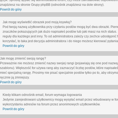
język. Spróbuj spytać się administratora forum, czy może zainstalować odpowiedni j
znajdziesz na stronie Grupy phpBB (odnośnik znajdziesz na dole strony).
Powrót do góry
Jak mogę wyświetlić obrazek pod moją ksywką?
Pod twoją nazwą użytkownika przy czytaniu postów mogą być dwa obrazki. Pierw
znaczków pokazujących jak dużo napisałeś postów lub jaki masz na nich status
reguły dla każdego jest inny. To od administratora zależy czy zechce udostępnić f
korzystać, to taka jest decyzja administratora i do niego możesz kierować pytani
Powrót do góry
Jak mogę zmienić swoją rangę?
Przeważnie nie możesz zmienić nazwy swojej rangi (pojawiają się one pod nazwą u
szablonu). Większość for używa rang aby zaznaczyć liczbę postów, które napisałeś
mieć specjalną rangę. Prosimy nie pisać specjalnie postów tylko po to, aby otrzy
ręcznie ją zmniejszy.
Powrót do góry
Kiedy klikam odnośnik email, forum wymaga logowania
Jedynie zarejestrowani użytkownicy mogą wysyłać email przez wbudowany w foru
wykorzystaniu adresów na forum przez anonimowych użytkowników.
Powrót do góry