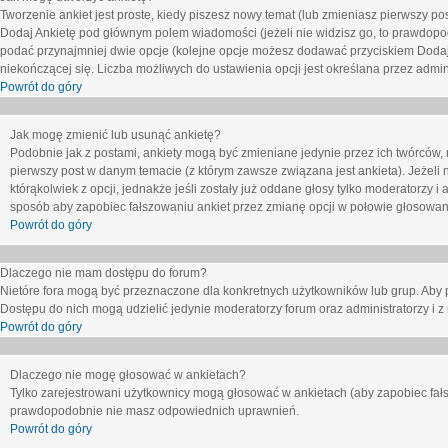
Tworzenie ankiet jest proste, kiedy piszesz nowy temat (lub zmieniasz pierwszy p
Dodaj Ankietę
pod głównym polem wiadomości (jeżeli nie widzisz go, to prawdopodo
podać przynajmniej dwie opcje (kolejne opcje możesz dodawać przyciskiem
Dodaj
niekończącej się. Liczba możliwych do ustawienia opcji jest określana przez admini
Powrót do góry
Jak mogę zmienić lub usunąć ankietę?
Podobnie jak z postami, ankiety mogą być zmieniane jedynie przez ich twórców,
pierwszy post w danym temacie (z którym zawsze związana jest ankieta). Jeżeli 
którąkolwiek z opcji, jednakże jeśli zostały już oddane głosy tylko moderatorzy i
sposób aby zapobiec fałszowaniu ankiet przez zmianę opcji w połowie głosowan
Powrót do góry
Dlaczego nie mam dostępu do forum?
Nietóre fora mogą być przeznaczone dla konkretnych użytkowników lub grup. Aby pr
Dostępu do nich mogą udzielić jedynie moderatorzy forum oraz administratorzy i z
Powrót do góry
Dlaczego nie mogę głosować w ankietach?
Tylko zarejestrowani użytkownicy mogą głosować w ankietach (aby zapobiec fałs
prawdopodobnie nie masz odpowiednich uprawnień.
Powrót do góry