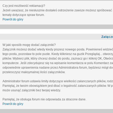
Czy jest możliwość reklamacji?
Jeżeli uważasz, że niesłusznie dostałeś ostrzeżenie zawsze możesz spróbować 
tematy dotyczące spraw forum.
Powrót do góry
Załącz
W jaki sposób mogę dodać załączniki?
Załącznik możesz dodać wtedy kiedy piszesz nowego posta. Powinieneś widzie
tego postu, pozostaw to pole puste. Kiedy klikniesz na guzik
Przeglądaj...
otworzy
plików. Wybierz plik, który chcesz dodać do postu, zaznacz go i kliknij OK, Otwór
komputerze. Jeśli zdecydujesz się na wpisanie komentarza w polu
Komentarz za
odpowiednie uprawnienia nadane przez Administratora forum, będziesz mógł do
przekroczysz maksymalnej ilości załączników.
Administrator forum ustawia limity dotyczące wielkości załanczanych plików, ro
Pamiętaj, że twoim obowiązkiem jest dbać o legalność załanczanych plików. W p
może usunąć załączniki bez twojej wiedzy.
Pamiętaj, że obsługa forum nie odpowiada za stracone dane.
Powrót do góry