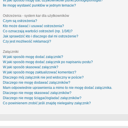
W jaki sposób mogę dać użytkownikowi punkt pomógł/pomogła?
Ile mogę wystawić punktów w jednym temacie?
Ostrzeżenia - system kar dla użytkowników
Czym są ostrzeżenia?
Kto może dawać i usuwać ostrzeżenia?
Co oznaczają wartości ostrzeżeń (np. 1/3/6)?
Jak sprawdzić kto i dlaczego dał mi ostrzeżenie?
Czy jest możliwość reklamacji?
Załączniki
W jaki sposób mogę dodać załączniki?
W jaki sposób mogę dodać załącznik po napisaniu postu?
W jaki sposób skasować załącznik?
W jaki sposób mogę zaktualizować komentarz?
Dlaczego mój załącznik nie jest widoczny w poście?
Dlaczego nie mogę dodawać załączników?
Mam odpowiednie uprawnienia a mimo to nie mogę dodać załącznika.
Dlaczego nie mogę skasować załączników?
Dlaczego nie mogę ściągać/ogladać załączników?
Co powinienem zrobić jeśli znajdę nielegalny załącznik?