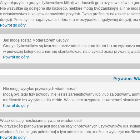
Aby dołączyć do grupy użytkowników kliknij w odnośnik grup użytkowników na górz
Nie wszystkie są dostępne dla każdego, niektóre mogą być zamknięte a inne mogą
o członkowstwo klikając w odpowiedni przycisk. Twoja prośba musi zostać zaakc
decyzji. Prosimy nie nagabywać moderatora w przypadku negatywnej decyzji, ma
Powrót do góry
Jak mogę zostać Moderatorem Grupy?
Grupy użytkowników są tworzone przez administratora forum i to on wyznacza m
w pierwszej kolejności z nim się skontaktować, na przykład przez prywatną wia
Powrót do góry
Prywatne Wi
Nie mogę wysyłać prywatnych wiadomości!
Mogą być tego trzy powody; nie jesteś zarejestrowany lub i/lub zalogowany, adm
możliwość ich wysyłania dla ciebie. W ostatnim przypadku powinieneś skontaktow
Powrót do góry
Wciąż dostaję niechciane prywatne wiadomości!
W przyszłości planowane jest dodanie listy ignorowanych użytkowników dla syste
wiadomości od kogoś poinformuj o tym administratora, może on wyłączyć możliwo
Powrót do góry