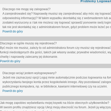
Problemy Logowani
Dlaczego nie mogę się zalogować?
A zarejestrowałeś się? Naprawdę musisz się zarejestrować aby móc się logować. 
odpowiednią informację)? W takim wypadku skontaktuj się z webmasterem lub adm
zostałeś wyrzucony a i tak nie możesz się logować sprawdź ponownie swój login i
tak nie jest skontaktuj się z administratorem forum, gdyż problem może leżeć po s
Powrót do góry
Dlaczego w ogóle muszę się rejestrować?
Być może nie musisz, zależy to od administratora forum czy musisz się rejestrowa
funkcji niedostępnych dla gości, takich jak własny avatar, prywatne wiadomości, wy
chwilę i naprawdę zalecamy jej dokonanie.
Powrót do góry
Dlaczego wciąż jestem wylogowywany?
Jeżeli nie zaznaczysz opcji
Loguj mnie automatycznie
podczas logowania na fo
wykorzystaniu twojego konta przez kogokolwiek innego. Aby pozostawać zalogow
publicznego komputera, np. w bibliotece, kawiarni internetowej czy na uczelni.
Powrót do góry
Jak mogę zapobiec wyświetlaniu mojej ksywki na liście obecnych użytkowników?
W swoim profilu znajdziesz opcję
Ukryj moją obecność na forum
. Jeżeli ją
włączys