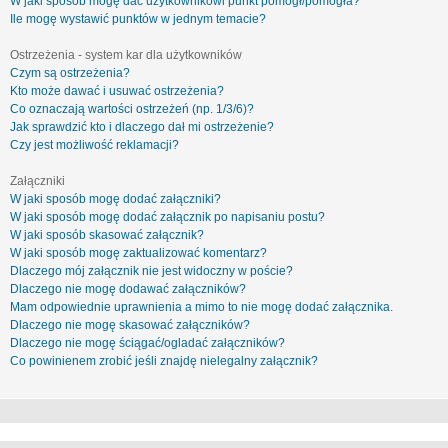
W jaki sposób mogę dać użytkownikowi punkt pomógł/pomogła?
Ile mogę wystawić punktów w jednym temacie?
Ostrzeżenia - system kar dla użytkowników
Czym są ostrzeżenia?
Kto może dawać i usuwać ostrzeżenia?
Co oznaczają wartości ostrzeżeń (np. 1/3/6)?
Jak sprawdzić kto i dlaczego dał mi ostrzeżenie?
Czy jest możliwość reklamacji?
Załączniki
W jaki sposób mogę dodać załączniki?
W jaki sposób mogę dodać załącznik po napisaniu postu?
W jaki sposób skasować załącznik?
W jaki sposób mogę zaktualizować komentarz?
Dlaczego mój załącznik nie jest widoczny w poście?
Dlaczego nie mogę dodawać załączników?
Mam odpowiednie uprawnienia a mimo to nie mogę dodać załącznika.
Dlaczego nie mogę skasować załączników?
Dlaczego nie mogę ściągać/ogladać załączników?
Co powinienem zrobić jeśli znajdę nielegalny załącznik?