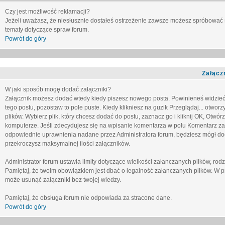
Czy jest możliwość reklamacji?
Jeżeli uważasz, że niesłusznie dostałeś ostrzeżenie zawsze możesz spróbować 
tematy dotyczące spraw forum.
Powrót do góry
Załącz
W jaki sposób mogę dodać załączniki?
Załącznik możesz dodać wtedy kiedy piszesz nowego posta. Powinieneś widzie
tego postu, pozostaw to pole puste. Kiedy klikniesz na guzik
Przeglądaj...
otworzy
plików. Wybierz plik, który chcesz dodać do postu, zaznacz go i kliknij OK, Otwór
komputerze. Jeśli zdecydujesz się na wpisanie komentarza w polu
Komentarz za
odpowiednie uprawnienia nadane przez Administratora forum, będziesz mógł do
przekroczysz maksymalnej ilości załączników.
Administrator forum ustawia limity dotyczące wielkości załanczanych plików, ro
Pamiętaj, że twoim obowiązkiem jest dbać o legalność załanczanych plików. W p
może usunąć załączniki bez twojej wiedzy.
Pamiętaj, że obsługa forum nie odpowiada za stracone dane.
Powrót do góry