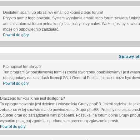
Dostałem spam lub obraźliwy email od kogoś z tego forum!
Przykro nam z tego powodu. System wysyłania email'i tego forum zawiera funkcje u
administratorowi forum pełną kopię listu, który otrzymałeś. Ważne jest by zawie
może on odpowiednio zadziałać.
Powrót do góry
Sprawy p
Kto napisał ten skrypt?
Ten program (w podstawowej formie) został stworzony, opublikowany i jest włas
udostępniany na zasadach licencji GNU General Public Licence i może być dow
Powrót do góry
Dlaczego funkcja X nie jest dostępna?
To oprogramowanie jest dziełem i własnością Grupy phpBB. Jeżeli sądzisz, że ja
zobacz co w tej sprawie ma do powiedzenia Grupa phpBB. Prosimy nie pisać próś
SourceForge do zarządzania tymi prośbami. Poszukaj na forum opinii Grupy phpBB n
wypadku postępuj zgodnie z podaną tam procedurą zgłaszania prośb.
Powrót do góry