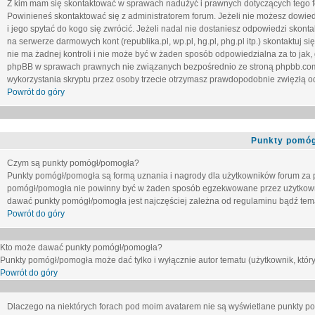
Z kim mam się skontaktować w sprawach nadużyć i prawnych dotyczących tego 
Powinieneś skontaktować się z administratorem forum. Jeżeli nie możesz dowiedz
i jego spytać do kogo się zwrócić. Jeżeli nadal nie dostaniesz odpowiedzi skontak
na serwerze darmowych kont (republika.pl, wp.pl, hg.pl, phg.pl itp.) skontaktuj
nie ma żadnej kontroli i nie może być w żaden sposób odpowiedzialna za to jak,
phpBB w sprawach prawnych nie związanych bezpośrednio ze stroną phpbb.co
wykorzystania skryptu przez osoby trzecie otrzymasz prawdopodobnie zwięzłą od
Powrót do góry
Punkty pomóg
Czym są punkty pomógł/pomogła?
Punkty pomógł/pomogła są formą uznania i nagrody dla użytkowników forum za
pomógł/pomogła nie powinny być w żaden sposób egzekwowane przez użytkown
dawać punkty pomógł/pomogła jest najczęściej zależna od regulaminu bądź tema
Powrót do góry
Kto może dawać punkty pomógł/pomogła?
Punkty pomógł/pomogła może dać tylko i wyłącznie autor tematu (użytkownik, który
Powrót do góry
Dlaczego na niektórych forach pod moim avatarem nie są wyświetlane punkty 