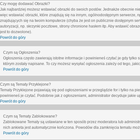
Czy mogę dodawać Obrazki?
Jak najbardziej możesz wstawiać obrazki do swoich postów. Jednakże obecnie nie
więc wstawiać obrazki, które znajdują się na innym, ogólnodostępnym serwerze, n
znajdujących się na twoim komputerze (chyba że jest on publicznie dostępnym 
autoryzacji, np. skrzynki pocztowe, strony chronione hasłem itp. Aby wstawić obr
jest to dozwolone).
Powrót do góry
Czym są Ogłoszenia?
Ogłoszenia często zawierają istotne informacje i powinieneś czytać je gdy tylko 
którym zostały napisane. To czy możesz wysyłać ogłoszenia zależy od tego, jak
Powrót do góry
Czym są Tematy Przyklejone?
Tematy Przyklejone pojawiają się pod ogłoszeniami w przeglądzie for i tylko na pi
powinieneś je czytać. Podobnie jak z ogłoszeniami, administrator decyduje jakie
Powrót do góry
Czym są Tematy Zablokowane?
Zablokowane Tematy są ustawiane w ten sposób przez moderatora lub administr
nich ankieta jest automatycznie kończona. Powodów dla zamknięcia tematu moż
Powrót do góry