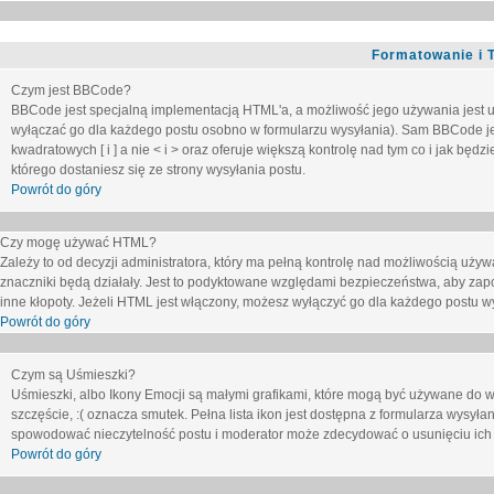
Formatowanie i 
Czym jest BBCode?
BBCode jest specjalną implementacją HTML'a, a możliwość jego używania jest 
wyłączać go dla każdego postu osobno w formularzu wysyłania). Sam BBCode je
kwadratowych [ i ] a nie < i > oraz oferuje większą kontrolę nad tym co i jak bę
którego dostaniesz się ze strony wysyłania postu.
Powrót do góry
Czy mogę używać HTML?
Zależy to od decyzji administratora, który ma pełną kontrolę nad możliwością uż
znaczniki będą działały. Jest to podyktowane względami
bezpieczeństwa
, aby zap
inne kłopoty. Jeżeli HTML jest włączony, możesz wyłączyć go dla każdego postu w
Powrót do góry
Czym są Uśmieszki?
Uśmieszki, albo Ikony Emocji są małymi grafikami, które mogą być używane do wy
szczęście, :( oznacza smutek. Pełna lista ikon jest dostępna z formularza wysy
spowodować nieczytelność postu i moderator może zdecydować o usunięciu ich 
Powrót do góry