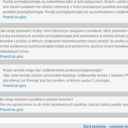
Punkty pomógł/pomogła są wyświetlane tylko w tych kategoriach, forach i subfor
pod swoim avatarem nie widzisz informacji o ilości posiadanych punktów pomógł
punktów pomógł/pomogła. Punkty pomógł/pomogłą nie są wyświetlane u użytkown
Powrót do góry
Jak mogę sprawdzić liczbę i inne informacje związane z punktami, które posiadam j
Liczba posiadanych punktów pomógł/pomogła jest wyświetlana w widoku tematu p
tematów i postów, w których użytkownik otrzymał punkty należy przejść do profilu u
został wystawiony punkt pomógł/pomogła jest wyróżniony spośród innych tematów 
statystykach forum.
Powrót do góry
W jaki sposób mogę dać użytkownikowi punkt pomógł/pomogła?
Jako autor tematu widzisz pod postem każdego użytkownika ikonkę z napisem 'Pom
aby kliknąć na 'Pomógł' pod tym postem, w którym osoba Ci pomogła.
Powrót do góry
Ile mogę wystawić punktów w jednym temacie?
Nie ma ograniczenia co do ilości wystawionych punktów, jednak należy punkty wyst
Powrót do góry
Ostrzeżenia - system k