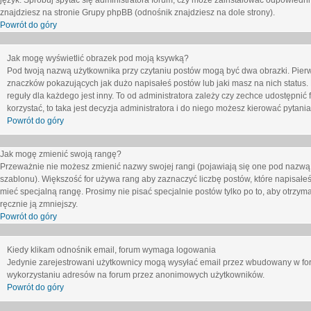
język. Spróbuj spytać się administratora forum, czy może zainstalować odpowiedni j
znajdziesz na stronie Grupy phpBB (odnośnik znajdziesz na dole strony).
Powrót do góry
Jak mogę wyświetlić obrazek pod moją ksywką?
Pod twoją nazwą użytkownika przy czytaniu postów mogą być dwa obrazki. Pierw
znaczków pokazujących jak dużo napisałeś postów lub jaki masz na nich status
reguły dla każdego jest inny. To od administratora zależy czy zechce udostępnić f
korzystać, to taka jest decyzja administratora i do niego możesz kierować pytani
Powrót do góry
Jak mogę zmienić swoją rangę?
Przeważnie nie możesz zmienić nazwy swojej rangi (pojawiają się one pod nazwą u
szablonu). Większość for używa rang aby zaznaczyć liczbę postów, które napisałeś
mieć specjalną rangę. Prosimy nie pisać specjalnie postów tylko po to, aby otrzy
ręcznie ją zmniejszy.
Powrót do góry
Kiedy klikam odnośnik email, forum wymaga logowania
Jedynie zarejestrowani użytkownicy mogą wysyłać email przez wbudowany w foru
wykorzystaniu adresów na forum przez anonimowych użytkowników.
Powrót do góry