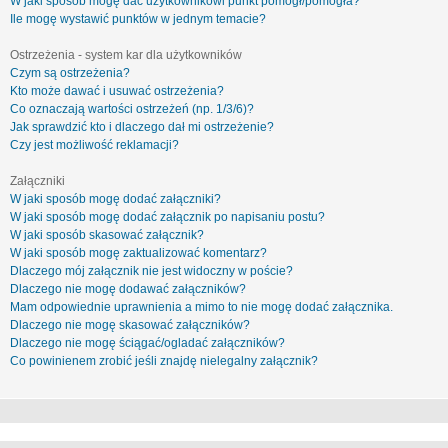
W jaki sposób mogę dać użytkownikowi punkt pomógł/pomogła?
Ile mogę wystawić punktów w jednym temacie?
Ostrzeżenia - system kar dla użytkowników
Czym są ostrzeżenia?
Kto może dawać i usuwać ostrzeżenia?
Co oznaczają wartości ostrzeżeń (np. 1/3/6)?
Jak sprawdzić kto i dlaczego dał mi ostrzeżenie?
Czy jest możliwość reklamacji?
Załączniki
W jaki sposób mogę dodać załączniki?
W jaki sposób mogę dodać załącznik po napisaniu postu?
W jaki sposób skasować załącznik?
W jaki sposób mogę zaktualizować komentarz?
Dlaczego mój załącznik nie jest widoczny w poście?
Dlaczego nie mogę dodawać załączników?
Mam odpowiednie uprawnienia a mimo to nie mogę dodać załącznika.
Dlaczego nie mogę skasować załączników?
Dlaczego nie mogę ściągać/ogladać załączników?
Co powinienem zrobić jeśli znajdę nielegalny załącznik?