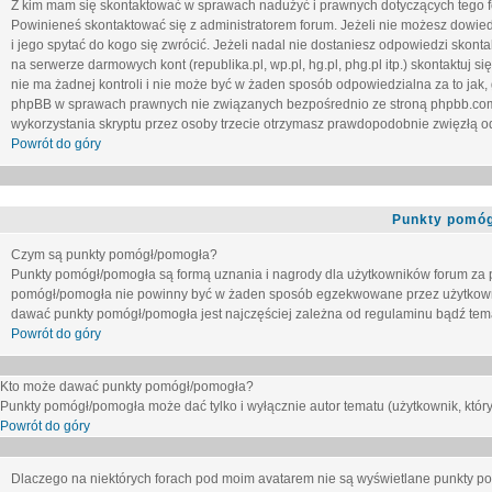
Z kim mam się skontaktować w sprawach nadużyć i prawnych dotyczących tego 
Powinieneś skontaktować się z administratorem forum. Jeżeli nie możesz dowiedz
i jego spytać do kogo się zwrócić. Jeżeli nadal nie dostaniesz odpowiedzi skontak
na serwerze darmowych kont (republika.pl, wp.pl, hg.pl, phg.pl itp.) skontaktuj
nie ma żadnej kontroli i nie może być w żaden sposób odpowiedzialna za to jak,
phpBB w sprawach prawnych nie związanych bezpośrednio ze stroną phpbb.co
wykorzystania skryptu przez osoby trzecie otrzymasz prawdopodobnie zwięzłą od
Powrót do góry
Punkty pomóg
Czym są punkty pomógł/pomogła?
Punkty pomógł/pomogła są formą uznania i nagrody dla użytkowników forum za
pomógł/pomogła nie powinny być w żaden sposób egzekwowane przez użytkown
dawać punkty pomógł/pomogła jest najczęściej zależna od regulaminu bądź tema
Powrót do góry
Kto może dawać punkty pomógł/pomogła?
Punkty pomógł/pomogła może dać tylko i wyłącznie autor tematu (użytkownik, który
Powrót do góry
Dlaczego na niektórych forach pod moim avatarem nie są wyświetlane punkty 