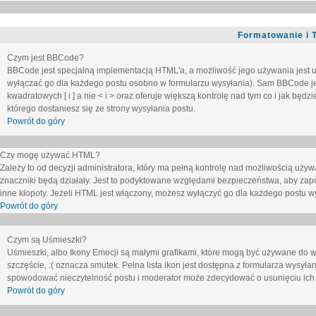
Formatowanie i 
Czym jest BBCode?
BBCode jest specjalną implementacją HTML'a, a możliwość jego używania jest 
wyłączać go dla każdego postu osobno w formularzu wysyłania). Sam BBCode je
kwadratowych [ i ] a nie < i > oraz oferuje większą kontrolę nad tym co i jak bę
którego dostaniesz się ze strony wysyłania postu.
Powrót do góry
Czy mogę używać HTML?
Zależy to od decyzji administratora, który ma pełną kontrolę nad możliwością uż
znaczniki będą działały. Jest to podyktowane względami
bezpieczeństwa
, aby zap
inne kłopoty. Jeżeli HTML jest włączony, możesz wyłączyć go dla każdego postu w
Powrót do góry
Czym są Uśmieszki?
Uśmieszki, albo Ikony Emocji są małymi grafikami, które mogą być używane do wy
szczęście, :( oznacza smutek. Pełna lista ikon jest dostępna z formularza wysy
spowodować nieczytelność postu i moderator może zdecydować o usunięciu ich 
Powrót do góry