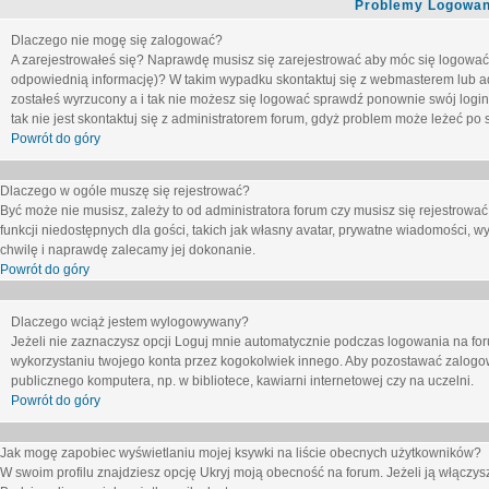
Problemy Logowani
Dlaczego nie mogę się zalogować?
A zarejestrowałeś się? Naprawdę musisz się zarejestrować aby móc się logować. 
odpowiednią informację)? W takim wypadku skontaktuj się z webmasterem lub adm
zostałeś wyrzucony a i tak nie możesz się logować sprawdź ponownie swój login i
tak nie jest skontaktuj się z administratorem forum, gdyż problem może leżeć po s
Powrót do góry
Dlaczego w ogóle muszę się rejestrować?
Być może nie musisz, zależy to od administratora forum czy musisz się rejestrowa
funkcji niedostępnych dla gości, takich jak własny avatar, prywatne wiadomości, wy
chwilę i naprawdę zalecamy jej dokonanie.
Powrót do góry
Dlaczego wciąż jestem wylogowywany?
Jeżeli nie zaznaczysz opcji
Loguj mnie automatycznie
podczas logowania na fo
wykorzystaniu twojego konta przez kogokolwiek innego. Aby pozostawać zalogow
publicznego komputera, np. w bibliotece, kawiarni internetowej czy na uczelni.
Powrót do góry
Jak mogę zapobiec wyświetlaniu mojej ksywki na liście obecnych użytkowników?
W swoim profilu znajdziesz opcję
Ukryj moją obecność na forum
. Jeżeli ją
włączys