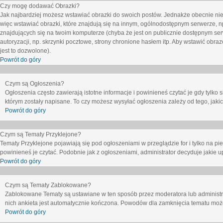
Czy mogę dodawać Obrazki?
Jak najbardziej możesz wstawiać obrazki do swoich postów. Jednakże obecnie nie
więc wstawiać obrazki, które znajdują się na innym, ogólnodostępnym serwerze, n
znajdujących się na twoim komputerze (chyba że jest on publicznie dostępnym 
autoryzacji, np. skrzynki pocztowe, strony chronione hasłem itp. Aby wstawić obr
jest to dozwolone).
Powrót do góry
Czym są Ogłoszenia?
Ogłoszenia często zawierają istotne informacje i powinieneś czytać je gdy tylko 
którym zostały napisane. To czy możesz wysyłać ogłoszenia zależy od tego, jak
Powrót do góry
Czym są Tematy Przyklejone?
Tematy Przyklejone pojawiają się pod ogłoszeniami w przeglądzie for i tylko na pi
powinieneś je czytać. Podobnie jak z ogłoszeniami, administrator decyduje jakie
Powrót do góry
Czym są Tematy Zablokowane?
Zablokowane Tematy są ustawiane w ten sposób przez moderatora lub administr
nich ankieta jest automatycznie kończona. Powodów dla zamknięcia tematu moż
Powrót do góry