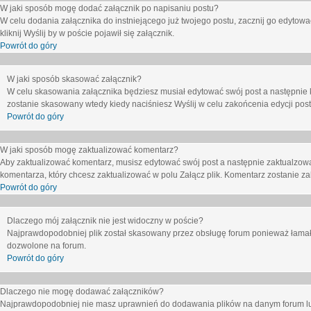
W jaki sposób mogę dodać załącznik po napisaniu postu?
W celu dodania załącznika do instniejącego już twojego postu, zacznij go edytow
kliknij
Wyślij
by w poście pojawił się załącznik.
Powrót do góry
W jaki sposób skasować załącznik?
W celu skasowania załącznika będziesz musiał edytować swój post a następnie 
zostanie skasowany wtedy kiedy naciśniesz
Wyślij
w celu zakońcenia edycji post
Powrót do góry
W jaki sposób mogę zaktualizować komentarz?
Aby zaktualizować komentarz, musisz edytować swój post a następnie zaktualzowa
komentarza, który chcesz zaktualizować w polu
Załącz plik
. Komentarz zostanie z
Powrót do góry
Dlaczego mój załącznik nie jest widoczny w poście?
Najprawdopodobniej plik został skasowany przez obsługę forum ponieważ łamał o
dozwolone na forum.
Powrót do góry
Dlaczego nie mogę dodawać załączników?
Najprawdopodobniej nie masz uprawnień do dodawania plików na danym forum lub 