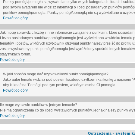
Punkty pomógł/pomogła są wyświetlane tylko w tych kategoriach, forach i subfor
pod swoim avatarem nie widzisz informacji o ilości posiadanych punktów pomógł
punktów pomógł/pomogła. Punkty pomógł/pomogłą nie są wyświetlane u użytkown
Powrót do góry
Jak mogę sprawdzić liczbę i inne informacje związane z punktami, które posiadam j
Liczba posiadanych punktów pomógł/pomogła jest wyświetlana w widoku tematu p
tematów i postów, w których użytkownik otrzymał punkty należy przejść do profilu u
został wystawiony punkt pomógł/pomogła jest wyróżniony spośród innych tematów 
statystykach forum.
Powrót do góry
W jaki sposób mogę dać użytkownikowi punkt pomógł/pomogła?
Jako autor tematu widzisz pod postem każdego użytkownika ikonkę z napisem 'Pom
aby kliknąć na 'Pomógł' pod tym postem, w którym osoba Ci pomogła.
Powrót do góry
Ile mogę wystawić punktów w jednym temacie?
Nie ma ograniczenia co do ilości wystawionych punktów, jednak należy punkty wyst
Powrót do góry
Ostrzeżenia - system k