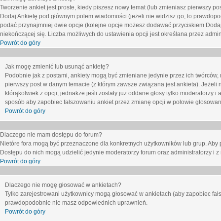
Tworzenie ankiet jest proste, kiedy piszesz nowy temat (lub zmieniasz pierwszy p
Dodaj Ankietę
pod głównym polem wiadomości (jeżeli nie widzisz go, to prawdopodo
podać przynajmniej dwie opcje (kolejne opcje możesz dodawać przyciskiem
Dodaj
niekończącej się. Liczba możliwych do ustawienia opcji jest określana przez admini
Powrót do góry
Jak mogę zmienić lub usunąć ankietę?
Podobnie jak z postami, ankiety mogą być zmieniane jedynie przez ich twórców,
pierwszy post w danym temacie (z którym zawsze związana jest ankieta). Jeżeli 
którąkolwiek z opcji, jednakże jeśli zostały już oddane głosy tylko moderatorzy i
sposób aby zapobiec fałszowaniu ankiet przez zmianę opcji w połowie głosowan
Powrót do góry
Dlaczego nie mam dostępu do forum?
Nietóre fora mogą być przeznaczone dla konkretnych użytkowników lub grup. Aby pr
Dostępu do nich mogą udzielić jedynie moderatorzy forum oraz administratorzy i z
Powrót do góry
Dlaczego nie mogę głosować w ankietach?
Tylko zarejestrowani użytkownicy mogą głosować w ankietach (aby zapobiec fałs
prawdopodobnie nie masz odpowiednich uprawnień.
Powrót do góry