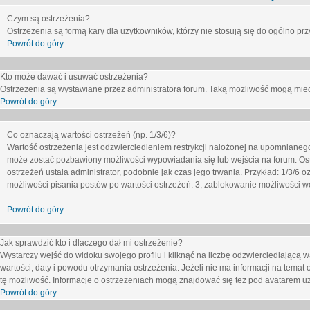
Czym są ostrzeżenia?
Ostrzeżenia są formą kary dla użytkowników, którzy nie stosują się do ogólno pr
Powrót do góry
Kto może dawać i usuwać ostrzeżenia?
Ostrzeżenia są wystawiane przez administratora forum. Taką możliwość mogą mieć
Powrót do góry
Co oznaczają wartości ostrzeżeń (np. 1/3/6)?
Wartość ostrzeżenia jest odzwierciedleniem restrykcji nałożonej na upomnianeg
może zostać pozbawiony możliwości wypowiadania się lub wejścia na forum. Ost
ostrzeżeń ustala administrator, podobnie jak czas jego trwania. Przykład: 1/3/6
możliwości pisania postów po wartości ostrzeżeń: 3, zablokowanie możliwości we
Powrót do góry
Jak sprawdzić kto i dlaczego dał mi ostrzeżenie?
Wystarczy wejść do widoku swojego profilu i kliknąć na liczbę odzwierciedlającą w
wartości, daty i powodu otrzymania ostrzeżenia. Jeżeli nie ma informacji na temat 
tę możliwość. Informacje o ostrzeżeniach mogą znajdować się też pod avatarem uż
Powrót do góry