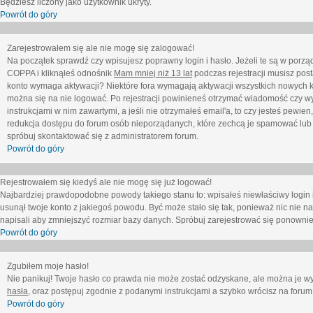
Będziesz liczony jako użytkownik ukryty.
Powrót do góry
Zarejestrowałem się ale nie mogę się zalogować!
Na początek sprawdź czy wpisujesz poprawny login i hasło. Jeżeli te są w porz
COPPA i kliknąłeś odnośnik
Mam mniej niż 13 lat
podczas rejestracji musisz post
konto wymaga aktywacji? Niektóre fora wymagają aktywacji wszystkich nowych k
można się na nie logować. Po rejestracji powinieneś otrzymać wiadomość czy wy
instrukcjami w nim zawartymi, a jeśli nie otrzymałeś email'a, to czy jesteś pew
redukcja dostępu do forum osób nieporządanych, które zechcą je spamować lub 
spróbuj skontaktować się z administratorem forum.
Powrót do góry
Rejestrowałem się kiedyś ale nie mogę się już logować!
Najbardziej prawdopodobne powody takiego stanu to: wpisałeś niewłaściwy login i ha
usunął twoje konto z jakiegoś powodu. Być może stało się tak, ponieważ nic nie n
napisali aby zmniejszyć rozmiar bazy danych. Spróbuj zarejestrować się ponownie
Powrót do góry
Zgubiłem moje hasło!
Nie panikuj! Twoje hasło co prawda nie może zostać odzyskane, ale można je wycz
hasła
, oraz postępuj zgodnie z podanymi instrukcjami a szybko wrócisz na forum
Powrót do góry