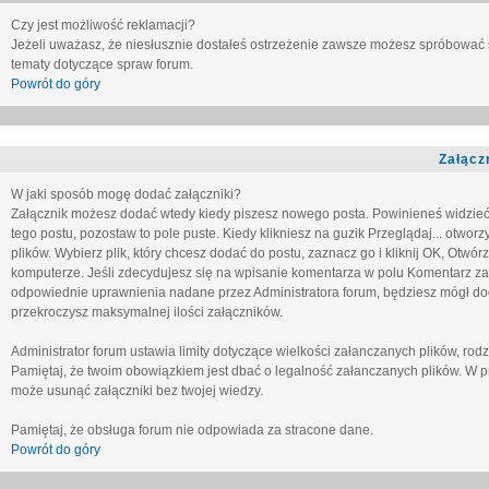
Czy jest możliwość reklamacji?
Jeżeli uważasz, że niesłusznie dostałeś ostrzeżenie zawsze możesz spróbować 
tematy dotyczące spraw forum.
Powrót do góry
Załącz
W jaki sposób mogę dodać załączniki?
Załącznik możesz dodać wtedy kiedy piszesz nowego posta. Powinieneś widzie
tego postu, pozostaw to pole puste. Kiedy klikniesz na guzik
Przeglądaj...
otworzy
plików. Wybierz plik, który chcesz dodać do postu, zaznacz go i kliknij OK, Otwór
komputerze. Jeśli zdecydujesz się na wpisanie komentarza w polu
Komentarz za
odpowiednie uprawnienia nadane przez Administratora forum, będziesz mógł do
przekroczysz maksymalnej ilości załączników.
Administrator forum ustawia limity dotyczące wielkości załanczanych plików, ro
Pamiętaj, że twoim obowiązkiem jest dbać o legalność załanczanych plików. W p
może usunąć załączniki bez twojej wiedzy.
Pamiętaj, że obsługa forum nie odpowiada za stracone dane.
Powrót do góry