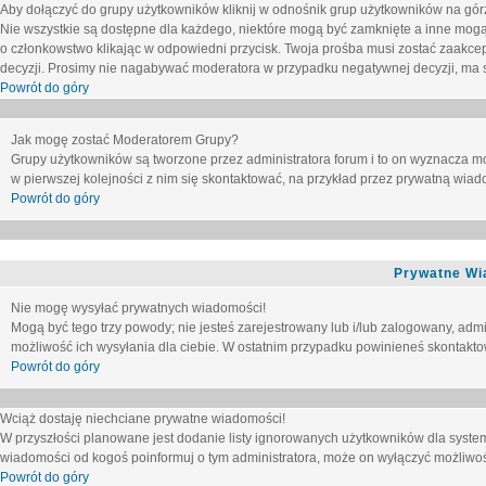
Aby dołączyć do grupy użytkowników kliknij w odnośnik grup użytkowników na górz
Nie wszystkie są dostępne dla każdego, niektóre mogą być zamknięte a inne mogą
o członkowstwo klikając w odpowiedni przycisk. Twoja prośba musi zostać zaakc
decyzji. Prosimy nie nagabywać moderatora w przypadku negatywnej decyzji, ma
Powrót do góry
Jak mogę zostać Moderatorem Grupy?
Grupy użytkowników są tworzone przez administratora forum i to on wyznacza m
w pierwszej kolejności z nim się skontaktować, na przykład przez prywatną wia
Powrót do góry
Prywatne Wi
Nie mogę wysyłać prywatnych wiadomości!
Mogą być tego trzy powody; nie jesteś zarejestrowany lub i/lub zalogowany, adm
możliwość ich wysyłania dla ciebie. W ostatnim przypadku powinieneś skontaktow
Powrót do góry
Wciąż dostaję niechciane prywatne wiadomości!
W przyszłości planowane jest dodanie listy ignorowanych użytkowników dla syste
wiadomości od kogoś poinformuj o tym administratora, może on wyłączyć możliwo
Powrót do góry