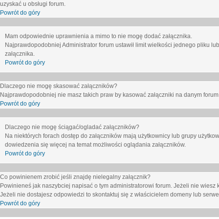
uzyskać u obsługi forum.
Powrót do góry
Mam odpowiednie uprawnienia a mimo to nie mogę dodać załącznika.
Najprawdopodobniej Administrator forum ustawił limit wielkości jednego pliku lu
załącznika.
Powrót do góry
Dlaczego nie mogę skasować załączników?
Najprawdopodobniej nie masz takich praw by kasować załączniki na danym forum. J
Powrót do góry
Dlaczego nie mogę ściągać/ogladać załączników?
Na niektórych forach dostęp do załączników mają użytkownicy lub grupy użytkow
dowiedzenia się więcej na temat możliwości oglądania załączników.
Powrót do góry
Co powinienem zrobić jeśli znajdę nielegalny załącznik?
Powinieneś jak naszybciej napisać o tym administratorowi forum. Jeżeli nie wiesz k
Jeżeli nie dostajesz odpowiedzi to skontaktuj się z właścicielem domeny lub serwe
Powrót do góry