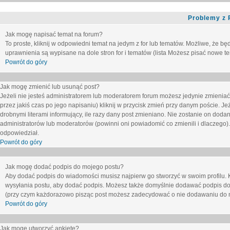
Problemy z 
Jak mogę napisać temat na forum?
To proste, kliknij w odpowiedni temat na jedym z for lub tematów. Możliwe, że b
uprawnienia są wypisane na dole stron for i tematów (lista
Możesz pisać nowe tem
Powrót do góry
Jak mogę zmienić lub usunąć post?
Jeżeli nie jesteś administratorem lub moderatorem forum możesz jedynie zmieniać
przez jakiś czas po jego napisaniu) kliknij w przycisk
zmień
przy danym poście. Jeże
drobnymi literami informujący, ile razy dany post zmieniano. Nie zostanie on dodany
administratorów lub moderatorów (powinni oni powiadomić co zmienili i dlaczego). 
odpowiedział.
Powrót do góry
Jak mogę dodać podpis do mojego postu?
Aby dodać podpis do wiadomości musisz najpierw go stworzyć w swoim profilu. 
wysyłania postu, aby dodać podpis. Możesz także domyślnie dodawać podpis do
(przy czym każdorazowo pisząc post możesz zadecydować o nie dodawaniu do n
Powrót do góry
Jak mogę utworzyć ankietę?