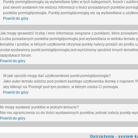
Punkty pomógł/pomogła są wyświetlane tylko w tych kategoriach, forach i subfor
pod swoim avatarem nie widzisz informacji o ilości posiadanych punktów pomógł
punktów pomógł/pomogła. Punkty pomógł/pomogłą nie są wyświetlane u użytkown
Powrót do góry
Jak mogę sprawdzić liczbę i inne informacje związane z punktami, które posiadam j
Liczba posiadanych punktów pomógł/pomogła jest wyświetlana w widoku tematu p
tematów i postów, w których użytkownik otrzymał punkty należy przejść do profilu u
został wystawiony punkt pomógł/pomogła jest wyróżniony spośród innych tematów 
statystykach forum.
Powrót do góry
W jaki sposób mogę dać użytkownikowi punkt pomógł/pomogła?
Jako autor tematu widzisz pod postem każdego użytkownika ikonkę z napisem 'Pom
aby kliknąć na 'Pomógł' pod tym postem, w którym osoba Ci pomogła.
Powrót do góry
Ile mogę wystawić punktów w jednym temacie?
Nie ma ograniczenia co do ilości wystawionych punktów, jednak należy punkty wyst
Powrót do góry
Ostrzeżenia - system k