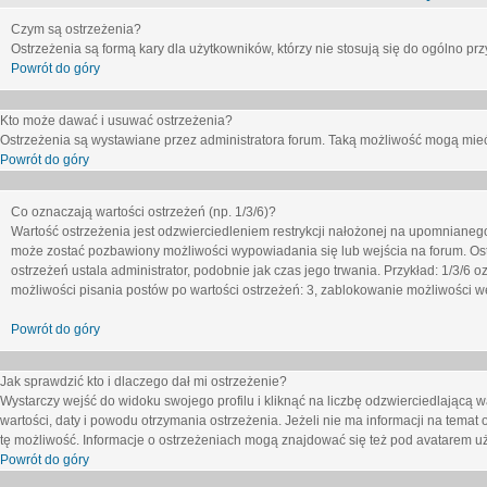
Czym są ostrzeżenia?
Ostrzeżenia są formą kary dla użytkowników, którzy nie stosują się do ogólno pr
Powrót do góry
Kto może dawać i usuwać ostrzeżenia?
Ostrzeżenia są wystawiane przez administratora forum. Taką możliwość mogą mieć
Powrót do góry
Co oznaczają wartości ostrzeżeń (np. 1/3/6)?
Wartość ostrzeżenia jest odzwierciedleniem restrykcji nałożonej na upomnianeg
może zostać pozbawiony możliwości wypowiadania się lub wejścia na forum. Ost
ostrzeżeń ustala administrator, podobnie jak czas jego trwania. Przykład: 1/3/6
możliwości pisania postów po wartości ostrzeżeń: 3, zablokowanie możliwości we
Powrót do góry
Jak sprawdzić kto i dlaczego dał mi ostrzeżenie?
Wystarczy wejść do widoku swojego profilu i kliknąć na liczbę odzwierciedlającą w
wartości, daty i powodu otrzymania ostrzeżenia. Jeżeli nie ma informacji na temat 
tę możliwość. Informacje o ostrzeżeniach mogą znajdować się też pod avatarem uż
Powrót do góry