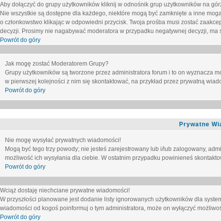
Aby dołączyć do grupy użytkowników kliknij w odnośnik grup użytkowników na górz
Nie wszystkie są dostępne dla każdego, niektóre mogą być zamknięte a inne mogą
o członkowstwo klikając w odpowiedni przycisk. Twoja prośba musi zostać zaakc
decyzji. Prosimy nie nagabywać moderatora w przypadku negatywnej decyzji, ma
Powrót do góry
Jak mogę zostać Moderatorem Grupy?
Grupy użytkowników są tworzone przez administratora forum i to on wyznacza m
w pierwszej kolejności z nim się skontaktować, na przykład przez prywatną wia
Powrót do góry
Prywatne Wi
Nie mogę wysyłać prywatnych wiadomości!
Mogą być tego trzy powody; nie jesteś zarejestrowany lub i/lub zalogowany, adm
możliwość ich wysyłania dla ciebie. W ostatnim przypadku powinieneś skontaktow
Powrót do góry
Wciąż dostaję niechciane prywatne wiadomości!
W przyszłości planowane jest dodanie listy ignorowanych użytkowników dla syste
wiadomości od kogoś poinformuj o tym administratora, może on wyłączyć możliwo
Powrót do góry