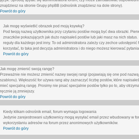
język. Spróbuj spytać się administratora forum, czy może zainstalować odpowiedni j
znajdziesz na stronie Grupy phpBB (odnośnik znajdziesz na dole strony).
Powrót do góry
Jak mogę wyświetlić obrazek pod moją ksywką?
Pod twoją nazwą użytkownika przy czytaniu postów mogą być dwa obrazki. Pierw
znaczków pokazujących jak dużo napisałeś postów lub jaki masz na nich status
reguły dla każdego jest inny. To od administratora zależy czy zechce udostępnić f
korzystać, to taka jest decyzja administratora i do niego możesz kierować pytani
Powrót do góry
Jak mogę zmienić swoją rangę?
Przeważnie nie możesz zmienić nazwy swojej rangi (pojawiają się one pod nazwą u
szablonu). Większość for używa rang aby zaznaczyć liczbę postów, które napisałeś
mieć specjalną rangę. Prosimy nie pisać specjalnie postów tylko po to, aby otrzy
ręcznie ją zmniejszy.
Powrót do góry
Kiedy klikam odnośnik email, forum wymaga logowania
Jedynie zarejestrowani użytkownicy mogą wysyłać email przez wbudowany w foru
wykorzystaniu adresów na forum przez anonimowych użytkowników.
Powrót do góry