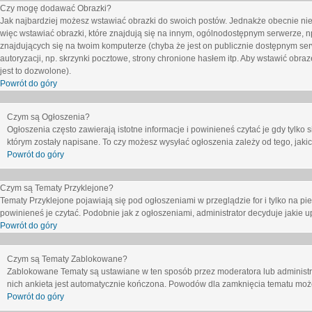
Czy mogę dodawać Obrazki?
Jak najbardziej możesz wstawiać obrazki do swoich postów. Jednakże obecnie nie
więc wstawiać obrazki, które znajdują się na innym, ogólnodostępnym serwerze, n
znajdujących się na twoim komputerze (chyba że jest on publicznie dostępnym 
autoryzacji, np. skrzynki pocztowe, strony chronione hasłem itp. Aby wstawić obr
jest to dozwolone).
Powrót do góry
Czym są Ogłoszenia?
Ogłoszenia często zawierają istotne informacje i powinieneś czytać je gdy tylko 
którym zostały napisane. To czy możesz wysyłać ogłoszenia zależy od tego, jak
Powrót do góry
Czym są Tematy Przyklejone?
Tematy Przyklejone pojawiają się pod ogłoszeniami w przeglądzie for i tylko na pi
powinieneś je czytać. Podobnie jak z ogłoszeniami, administrator decyduje jakie
Powrót do góry
Czym są Tematy Zablokowane?
Zablokowane Tematy są ustawiane w ten sposób przez moderatora lub administr
nich ankieta jest automatycznie kończona. Powodów dla zamknięcia tematu moż
Powrót do góry