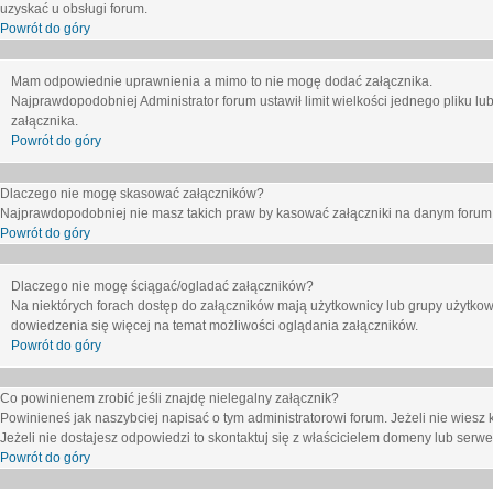
uzyskać u obsługi forum.
Powrót do góry
Mam odpowiednie uprawnienia a mimo to nie mogę dodać załącznika.
Najprawdopodobniej Administrator forum ustawił limit wielkości jednego pliku lu
załącznika.
Powrót do góry
Dlaczego nie mogę skasować załączników?
Najprawdopodobniej nie masz takich praw by kasować załączniki na danym forum. J
Powrót do góry
Dlaczego nie mogę ściągać/ogladać załączników?
Na niektórych forach dostęp do załączników mają użytkownicy lub grupy użytkow
dowiedzenia się więcej na temat możliwości oglądania załączników.
Powrót do góry
Co powinienem zrobić jeśli znajdę nielegalny załącznik?
Powinieneś jak naszybciej napisać o tym administratorowi forum. Jeżeli nie wiesz k
Jeżeli nie dostajesz odpowiedzi to skontaktuj się z właścicielem domeny lub serwe
Powrót do góry