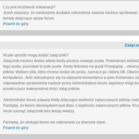
Czy jest możliwość reklamacji?
Jeżeli uważasz, że niesłusznie dostałeś ostrzeżenie zawsze możesz spróbować 
tematy dotyczące spraw forum.
Powrót do góry
Załącz
W jaki sposób mogę dodać załączniki?
Załącznik możesz dodać wtedy kiedy piszesz nowego posta. Powinieneś widzie
tego postu, pozostaw to pole puste. Kiedy klikniesz na guzik
Przeglądaj...
otworzy
plików. Wybierz plik, który chcesz dodać do postu, zaznacz go i kliknij OK, Otwór
komputerze. Jeśli zdecydujesz się na wpisanie komentarza w polu
Komentarz za
odpowiednie uprawnienia nadane przez Administratora forum, będziesz mógł do
przekroczysz maksymalnej ilości załączników.
Administrator forum ustawia limity dotyczące wielkości załanczanych plików, ro
Pamiętaj, że twoim obowiązkiem jest dbać o legalność załanczanych plików. W p
może usunąć załączniki bez twojej wiedzy.
Pamiętaj, że obsługa forum nie odpowiada za stracone dane.
Powrót do góry