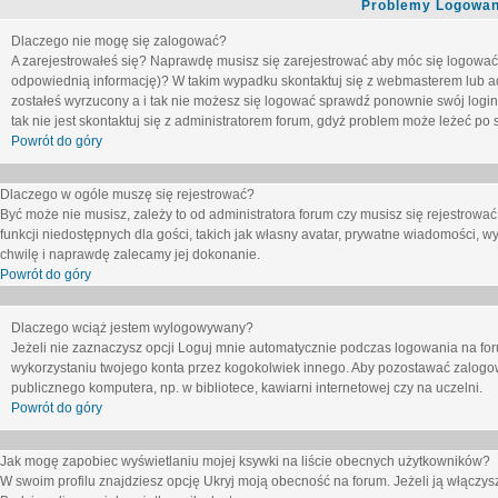
Problemy Logowani
Dlaczego nie mogę się zalogować?
A zarejestrowałeś się? Naprawdę musisz się zarejestrować aby móc się logować. 
odpowiednią informację)? W takim wypadku skontaktuj się z webmasterem lub adm
zostałeś wyrzucony a i tak nie możesz się logować sprawdź ponownie swój login i
tak nie jest skontaktuj się z administratorem forum, gdyż problem może leżeć po s
Powrót do góry
Dlaczego w ogóle muszę się rejestrować?
Być może nie musisz, zależy to od administratora forum czy musisz się rejestrowa
funkcji niedostępnych dla gości, takich jak własny avatar, prywatne wiadomości, wy
chwilę i naprawdę zalecamy jej dokonanie.
Powrót do góry
Dlaczego wciąż jestem wylogowywany?
Jeżeli nie zaznaczysz opcji
Loguj mnie automatycznie
podczas logowania na fo
wykorzystaniu twojego konta przez kogokolwiek innego. Aby pozostawać zalogow
publicznego komputera, np. w bibliotece, kawiarni internetowej czy na uczelni.
Powrót do góry
Jak mogę zapobiec wyświetlaniu mojej ksywki na liście obecnych użytkowników?
W swoim profilu znajdziesz opcję
Ukryj moją obecność na forum
. Jeżeli ją
włączys