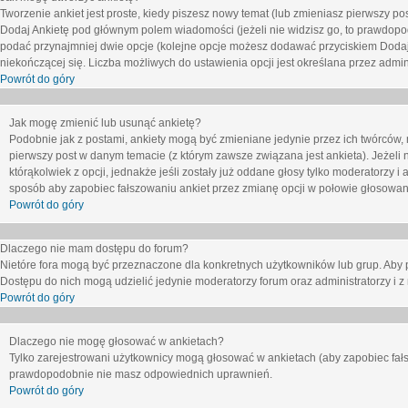
Tworzenie ankiet jest proste, kiedy piszesz nowy temat (lub zmieniasz pierwszy p
Dodaj Ankietę
pod głównym polem wiadomości (jeżeli nie widzisz go, to prawdopodo
podać przynajmniej dwie opcje (kolejne opcje możesz dodawać przyciskiem
Dodaj
niekończącej się. Liczba możliwych do ustawienia opcji jest określana przez admini
Powrót do góry
Jak mogę zmienić lub usunąć ankietę?
Podobnie jak z postami, ankiety mogą być zmieniane jedynie przez ich twórców,
pierwszy post w danym temacie (z którym zawsze związana jest ankieta). Jeżeli 
którąkolwiek z opcji, jednakże jeśli zostały już oddane głosy tylko moderatorzy i
sposób aby zapobiec fałszowaniu ankiet przez zmianę opcji w połowie głosowan
Powrót do góry
Dlaczego nie mam dostępu do forum?
Nietóre fora mogą być przeznaczone dla konkretnych użytkowników lub grup. Aby pr
Dostępu do nich mogą udzielić jedynie moderatorzy forum oraz administratorzy i z
Powrót do góry
Dlaczego nie mogę głosować w ankietach?
Tylko zarejestrowani użytkownicy mogą głosować w ankietach (aby zapobiec fałs
prawdopodobnie nie masz odpowiednich uprawnień.
Powrót do góry