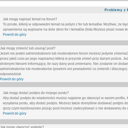
Problemy z 
Jak mogę napisać temat na forum?
To proste, kliknij w odpowiedni temat na jedym z for lub tematów. Możliwe, że b
uprawnienia są wypisane na dole stron for i tematów (lista
Możesz pisać nowe tem
Powrót do góry
Jak mogę zmienić lub usunąć post?
Jeżeli nie jesteś administratorem lub moderatorem forum możesz jedynie zmieniać
przez jakiś czas po jego napisaniu) kliknij w przycisk
zmień
przy danym poście. Jeże
drobnymi literami informujący, ile razy dany post zmieniano. Nie zostanie on dodany
administratorów lub moderatorów (powinni oni powiadomić co zmienili i dlaczego). 
odpowiedział.
Powrót do góry
Jak mogę dodać podpis do mojego postu?
Aby dodać podpis do wiadomości musisz najpierw go stworzyć w swoim profilu. 
wysyłania postu, aby dodać podpis. Możesz także domyślnie dodawać podpis do
(przy czym każdorazowo pisząc post możesz zadecydować o nie dodawaniu do n
Powrót do góry
Jak mogę utworzyć ankietę?