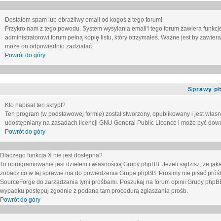
Dostałem spam lub obraźliwy email od kogoś z tego forum!
Przykro nam z tego powodu. System wysyłania email'i tego forum zawiera funkcje u
administratorowi forum pełną kopię listu, który otrzymałeś. Ważne jest by zawie
może on odpowiednio zadziałać.
Powrót do góry
Sprawy p
Kto napisał ten skrypt?
Ten program (w podstawowej formie) został stworzony, opublikowany i jest włas
udostępniany na zasadach licencji GNU General Public Licence i może być dow
Powrót do góry
Dlaczego funkcja X nie jest dostępna?
To oprogramowanie jest dziełem i własnością Grupy phpBB. Jeżeli sądzisz, że ja
zobacz co w tej sprawie ma do powiedzenia Grupa phpBB. Prosimy nie pisać próś
SourceForge do zarządzania tymi prośbami. Poszukaj na forum opinii Grupy phpBB n
wypadku postępuj zgodnie z podaną tam procedurą zgłaszania prośb.
Powrót do góry