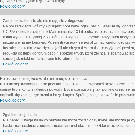
Będziesz liczony jako użytkownik ukryty.
Powrót do góry
Zarejestrowałem się ale nie mogę się zalogować!
Na początek sprawdź czy wpisujesz poprawny login i hasło. Jeżeli te są w porz
COPPA i kliknąłeś odnośnik
Mam mniej niż 13 lat
podczas rejestracji musisz post
konto wymaga aktywacji? Niektóre fora wymagają aktywacji wszystkich nowych k
można się na nie logować. Po rejestracji powinieneś otrzymać wiadomość czy wy
instrukcjami w nim zawartymi, a jeśli nie otrzymałeś email'a, to czy jesteś pew
redukcja dostępu do forum osób nieporządanych, które zechcą je spamować lub 
spróbuj skontaktować się z administratorem forum.
Powrót do góry
Rejestrowałem się kiedyś ale nie mogę się już logować!
Najbardziej prawdopodobne powody takiego stanu to: wpisałeś niewłaściwy login i ha
usunął twoje konto z jakiegoś powodu. Być może stało się tak, ponieważ nic nie n
napisali aby zmniejszyć rozmiar bazy danych. Spróbuj zarejestrować się ponownie
Powrót do góry
Zgubiłem moje hasło!
Nie panikuj! Twoje hasło co prawda nie może zostać odzyskane, ale można je wycz
hasła
, oraz postępuj zgodnie z podanymi instrukcjami a szybko wrócisz na forum
Powrót do góry