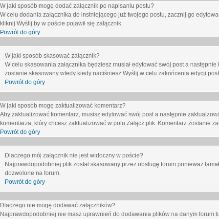
W jaki sposób mogę dodać załącznik po napisaniu postu?
W celu dodania załącznika do instniejącego już twojego postu, zacznij go edytow
kliknij
Wyślij
by w poście pojawił się załącznik.
Powrót do góry
W jaki sposób skasować załącznik?
W celu skasowania załącznika będziesz musiał edytować swój post a następnie 
zostanie skasowany wtedy kiedy naciśniesz
Wyślij
w celu zakońcenia edycji post
Powrót do góry
W jaki sposób mogę zaktualizować komentarz?
Aby zaktualizować komentarz, musisz edytować swój post a następnie zaktualzowa
komentarza, który chcesz zaktualizować w polu
Załącz plik
. Komentarz zostanie z
Powrót do góry
Dlaczego mój załącznik nie jest widoczny w poście?
Najprawdopodobniej plik został skasowany przez obsługę forum ponieważ łamał o
dozwolone na forum.
Powrót do góry
Dlaczego nie mogę dodawać załączników?
Najprawdopodobniej nie masz uprawnień do dodawania plików na danym forum lub 