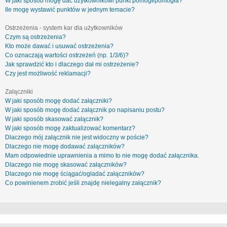
W jaki sposób mogę dać użytkownikowi punkt pomógł/pomogła?
Ile mogę wystawić punktów w jednym temacie?
Ostrzeżenia - system kar dla użytkowników
Czym są ostrzeżenia?
Kto może dawać i usuwać ostrzeżenia?
Co oznaczają wartości ostrzeżeń (np. 1/3/6)?
Jak sprawdzić kto i dlaczego dał mi ostrzeżenie?
Czy jest możliwość reklamacji?
Załączniki
W jaki sposób mogę dodać załączniki?
W jaki sposób mogę dodać załącznik po napisaniu postu?
W jaki sposób skasować załącznik?
W jaki sposób mogę zaktualizować komentarz?
Dlaczego mój załącznik nie jest widoczny w poście?
Dlaczego nie mogę dodawać załączników?
Mam odpowiednie uprawnienia a mimo to nie mogę dodać załącznika.
Dlaczego nie mogę skasować załączników?
Dlaczego nie mogę ściągać/ogladać załączników?
Co powinienem zrobić jeśli znajdę nielegalny załącznik?