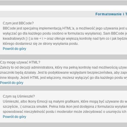
Formatowanie i 
Czym jest BBCode?
BBCode jest specjalną implementacją HTML'a, a możliwość jego używania jest 
wyłączać go dla każdego postu osobno w formularzu wysyłania). Sam BBCode je
kwadratowych [ i ] a nie < i > oraz oferuje większą kontrolę nad tym co i jak bę
którego dostaniesz się ze strony wysyłania postu.
Powrót do góry
Czy mogę używać HTML?
Zależy to od decyzji administratora, który ma pełną kontrolę nad możliwością uż
znaczniki będą działały. Jest to podyktowane względami
bezpieczeństwa
, aby zap
inne kłopoty. Jeżeli HTML jest włączony, możesz wyłączyć go dla każdego postu w
Powrót do góry
Czym są Uśmieszki?
Uśmieszki, albo Ikony Emocji są małymi grafikami, które mogą być używane do wy
szczęście, :( oznacza smutek. Pełna lista ikon jest dostępna z formularza wysy
spowodować nieczytelność postu i moderator może zdecydować o usunięciu ich 
Powrót do góry