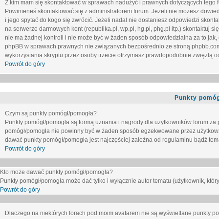
Z kim mam się skontaktować w sprawach nadużyć i prawnych dotyczących tego 
Powinieneś skontaktować się z administratorem forum. Jeżeli nie możesz dowiedz
i jego spytać do kogo się zwrócić. Jeżeli nadal nie dostaniesz odpowiedzi skontak
na serwerze darmowych kont (republika.pl, wp.pl, hg.pl, phg.pl itp.) skontaktuj
nie ma żadnej kontroli i nie może być w żaden sposób odpowiedzialna za to jak,
phpBB w sprawach prawnych nie związanych bezpośrednio ze stroną phpbb.co
wykorzystania skryptu przez osoby trzecie otrzymasz prawdopodobnie zwięzłą od
Powrót do góry
Punkty pomóg
Czym są punkty pomógł/pomogła?
Punkty pomógł/pomogła są formą uznania i nagrody dla użytkowników forum za
pomógł/pomogła nie powinny być w żaden sposób egzekwowane przez użytkown
dawać punkty pomógł/pomogła jest najczęściej zależna od regulaminu bądź tema
Powrót do góry
Kto może dawać punkty pomógł/pomogła?
Punkty pomógł/pomogła może dać tylko i wyłącznie autor tematu (użytkownik, który
Powrót do góry
Dlaczego na niektórych forach pod moim avatarem nie są wyświetlane punkty 