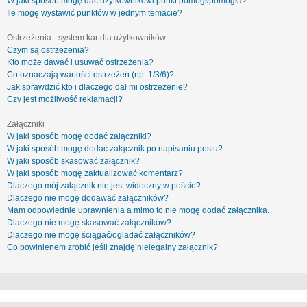
W jaki sposób mogę dać użytkownikowi punkt pomógł/pomogła?
Ile mogę wystawić punktów w jednym temacie?
Ostrzeżenia - system kar dla użytkowników
Czym są ostrzeżenia?
Kto może dawać i usuwać ostrzeżenia?
Co oznaczają wartości ostrzeżeń (np. 1/3/6)?
Jak sprawdzić kto i dlaczego dał mi ostrzeżenie?
Czy jest możliwość reklamacji?
Załączniki
W jaki sposób mogę dodać załączniki?
W jaki sposób mogę dodać załącznik po napisaniu postu?
W jaki sposób skasować załącznik?
W jaki sposób mogę zaktualizować komentarz?
Dlaczego mój załącznik nie jest widoczny w poście?
Dlaczego nie mogę dodawać załączników?
Mam odpowiednie uprawnienia a mimo to nie mogę dodać załącznika.
Dlaczego nie mogę skasować załączników?
Dlaczego nie mogę ściągać/ogladać załączników?
Co powinienem zrobić jeśli znajdę nielegalny załącznik?