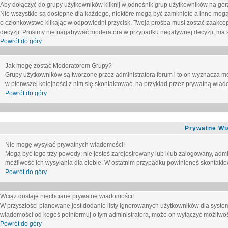
Aby dołączyć do grupy użytkowników kliknij w odnośnik grup użytkowników na górz
Nie wszystkie są dostępne dla każdego, niektóre mogą być zamknięte a inne mogą
o członkowstwo klikając w odpowiedni przycisk. Twoja prośba musi zostać zaakc
decyzji. Prosimy nie nagabywać moderatora w przypadku negatywnej decyzji, ma
Powrót do góry
Jak mogę zostać Moderatorem Grupy?
Grupy użytkowników są tworzone przez administratora forum i to on wyznacza m
w pierwszej kolejności z nim się skontaktować, na przykład przez prywatną wia
Powrót do góry
Prywatne Wi
Nie mogę wysyłać prywatnych wiadomości!
Mogą być tego trzy powody; nie jesteś zarejestrowany lub i/lub zalogowany, adm
możliwość ich wysyłania dla ciebie. W ostatnim przypadku powinieneś skontaktow
Powrót do góry
Wciąż dostaję niechciane prywatne wiadomości!
W przyszłości planowane jest dodanie listy ignorowanych użytkowników dla syste
wiadomości od kogoś poinformuj o tym administratora, może on wyłączyć możliwo
Powrót do góry