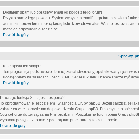
Dostałem spam lub obraźliwy email od kogoś z tego forum!
Przykro nam z tego powodu. System wysyłania email'i tego forum zawiera funkcje u
administratorowi forum pełną kopię listu, który otrzymałeś. Ważne jest by zawie
może on odpowiednio zadziałać.
Powrót do góry
Sprawy p
Kto napisał ten skrypt?
Ten program (w podstawowej formie) został stworzony, opublikowany i jest włas
udostępniany na zasadach licencji GNU General Public Licence i może być dow
Powrót do góry
Dlaczego funkcja X nie jest dostępna?
To oprogramowanie jest dziełem i własnością Grupy phpBB. Jeżeli sądzisz, że ja
zobacz co w tej sprawie ma do powiedzenia Grupa phpBB. Prosimy nie pisać próś
SourceForge do zarządzania tymi prośbami. Poszukaj na forum opinii Grupy phpBB n
wypadku postępuj zgodnie z podaną tam procedurą zgłaszania prośb.
Powrót do góry