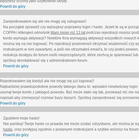
Będziesz liczony jako użytkownik ukryty.
Powrót do góry
Zarejestrowałem się ale nie mogę się zalogować!
Na początek sprawdź czy wpisujesz poprawny login i hasło. Jeżeli te są w porz
COPPA i kliknąłeś odnośnik
Mam mniej niż 13 lat
podczas rejestracji musisz post
konto wymaga aktywacji? Niektóre fora wymagają aktywacji wszystkich nowych k
można się na nie logować. Po rejestracji powinieneś otrzymać wiadomość czy wy
instrukcjami w nim zawartymi, a jeśli nie otrzymałeś email'a, to czy jesteś pew
redukcja dostępu do forum osób nieporządanych, które zechcą je spamować lub 
spróbuj skontaktować się z administratorem forum.
Powrót do góry
Rejestrowałem się kiedyś ale nie mogę się już logować!
Najbardziej prawdopodobne powody takiego stanu to: wpisałeś niewłaściwy login i ha
usunął twoje konto z jakiegoś powodu. Być może stało się tak, ponieważ nic nie n
napisali aby zmniejszyć rozmiar bazy danych. Spróbuj zarejestrować się ponownie
Powrót do góry
Zgubiłem moje hasło!
Nie panikuj! Twoje hasło co prawda nie może zostać odzyskane, ale można je wycz
hasła
, oraz postępuj zgodnie z podanymi instrukcjami a szybko wrócisz na forum
Powrót do góry