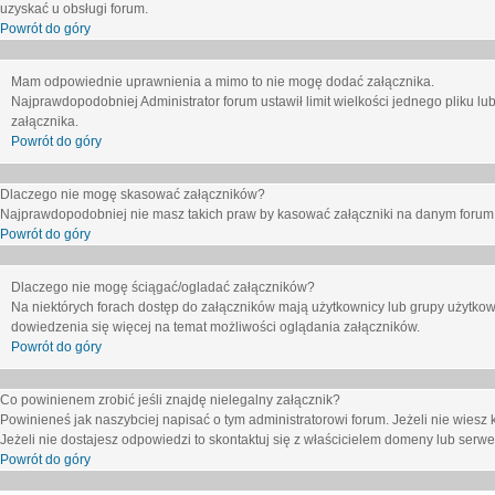
uzyskać u obsługi forum.
Powrót do góry
Mam odpowiednie uprawnienia a mimo to nie mogę dodać załącznika.
Najprawdopodobniej Administrator forum ustawił limit wielkości jednego pliku lu
załącznika.
Powrót do góry
Dlaczego nie mogę skasować załączników?
Najprawdopodobniej nie masz takich praw by kasować załączniki na danym forum. J
Powrót do góry
Dlaczego nie mogę ściągać/ogladać załączników?
Na niektórych forach dostęp do załączników mają użytkownicy lub grupy użytkow
dowiedzenia się więcej na temat możliwości oglądania załączników.
Powrót do góry
Co powinienem zrobić jeśli znajdę nielegalny załącznik?
Powinieneś jak naszybciej napisać o tym administratorowi forum. Jeżeli nie wiesz k
Jeżeli nie dostajesz odpowiedzi to skontaktuj się z właścicielem domeny lub serwe
Powrót do góry