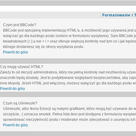
Formatowanie i 
Czym jest BBCode?
BBCode jest specjalną implementacją HTML'a, a możliwość jego używania jest 
wyłączać go dla każdego postu osobno w formularzu wysyłania). Sam BBCode je
kwadratowych [ i ] a nie < i > oraz oferuje większą kontrolę nad tym co i jak bę
którego dostaniesz się ze strony wysyłania postu.
Powrót do góry
Czy mogę używać HTML?
Zależy to od decyzji administratora, który ma pełną kontrolę nad możliwością uż
znaczniki będą działały. Jest to podyktowane względami
bezpieczeństwa
, aby zap
inne kłopoty. Jeżeli HTML jest włączony, możesz wyłączyć go dla każdego postu w
Powrót do góry
Czym są Uśmieszki?
Uśmieszki, albo Ikony Emocji są małymi grafikami, które mogą być używane do wy
szczęście, :( oznacza smutek. Pełna lista ikon jest dostępna z formularza wysy
spowodować nieczytelność postu i moderator może zdecydować o usunięciu ich 
Powrót do góry