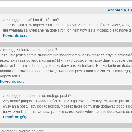
Problemy z 
Jak mogę napisać temat na forum?
To proste, kliknij w odpowiedni temat na jedym z for lub tematów. Możliwe, że b
uprawnienia są wypisane na dole stron for i tematów (lista
Możesz pisać nowe tem
Powrót do góry
Jak mogę zmienić lub usunąć post?
Jeżeli nie jesteś administratorem lub moderatorem forum możesz jedynie zmieniać
przez jakiś czas po jego napisaniu) kliknij w przycisk
zmień
przy danym poście. Jeże
drobnymi literami informujący, ile razy dany post zmieniano. Nie zostanie on dodany
administratorów lub moderatorów (powinni oni powiadomić co zmienili i dlaczego). 
odpowiedział.
Powrót do góry
Jak mogę dodać podpis do mojego postu?
Aby dodać podpis do wiadomości musisz najpierw go stworzyć w swoim profilu. 
wysyłania postu, aby dodać podpis. Możesz także domyślnie dodawać podpis do
(przy czym każdorazowo pisząc post możesz zadecydować o nie dodawaniu do n
Powrót do góry
Jak mogę utworzyć ankietę?