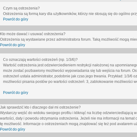
Czym są ostrzeżenia?
Ostrzeżenia są formą kary dla użytkowników, którzy nie stosują się do ogólno pr
Powrót do góry
Kto może dawać i usuwać ostrzeżenia?
Ostrzeżenia są wystawiane przez administratora forum. Taką możliwość mogą mieć
Powrót do góry
Co oznaczają wartości ostrzeżeń (np. 1/3/6)?
Wartość ostrzeżenia jest odzwierciedleniem restrykcji nałożonej na upomnianeg
może zostać pozbawiony możliwości wypowiadania się lub wejścia na forum. Ost
ostrzeżeń ustala administrator, podobnie jak czas jego trwania. Przykład: 1/3/6
możliwości pisania postów po wartości ostrzeżeń: 3, zablokowanie możliwości we
Powrót do góry
Jak sprawdzić kto i dlaczego dał mi ostrzeżenie?
Wystarczy wejść do widoku swojego profilu i kliknąć na liczbę odzwierciedlającą w
wartości, daty i powodu otrzymania ostrzeżenia. Jeżeli nie ma informacji na temat 
tę możliwość. Informacje o ostrzeżeniach mogą znajdować się też pod avatarem uż
Powrót do góry