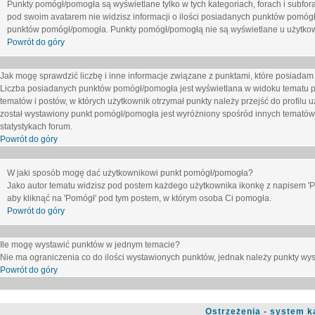
Punkty pomógł/pomogła są wyświetlane tylko w tych kategoriach, forach i subfor
pod swoim avatarem nie widzisz informacji o ilości posiadanych punktów pomógł
punktów pomógł/pomogła. Punkty pomógł/pomogłą nie są wyświetlane u użytkown
Powrót do góry
Jak mogę sprawdzić liczbę i inne informacje związane z punktami, które posiadam j
Liczba posiadanych punktów pomógł/pomogła jest wyświetlana w widoku tematu p
tematów i postów, w których użytkownik otrzymał punkty należy przejść do profilu u
został wystawiony punkt pomógł/pomogła jest wyróżniony spośród innych tematów 
statystykach forum.
Powrót do góry
W jaki sposób mogę dać użytkownikowi punkt pomógł/pomogła?
Jako autor tematu widzisz pod postem każdego użytkownika ikonkę z napisem 'Pom
aby kliknąć na 'Pomógł' pod tym postem, w którym osoba Ci pomogła.
Powrót do góry
Ile mogę wystawić punktów w jednym temacie?
Nie ma ograniczenia co do ilości wystawionych punktów, jednak należy punkty wyst
Powrót do góry
Ostrzeżenia - system k