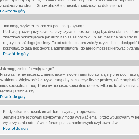
język. Spróbuj spytać się administratora forum, czy może zainstalować odpowiedni j
znajdziesz na stronie Grupy phpBB (odnośnik znajdziesz na dole strony).
Powrót do góry
Jak mogę wyświetlić obrazek pod moją ksywką?
Pod twoją nazwą użytkownika przy czytaniu postów mogą być dwa obrazki. Pierw
znaczków pokazujących jak dużo napisałeś postów lub jaki masz na nich status
reguły dla każdego jest inny. To od administratora zależy czy zechce udostępnić f
korzystać, to taka jest decyzja administratora i do niego możesz kierować pytani
Powrót do góry
Jak mogę zmienić swoją rangę?
Przeważnie nie możesz zmienić nazwy swojej rangi (pojawiają się one pod nazwą u
szablonu). Większość for używa rang aby zaznaczyć liczbę postów, które napisałeś
mieć specjalną rangę. Prosimy nie pisać specjalnie postów tylko po to, aby otrzy
ręcznie ją zmniejszy.
Powrót do góry
Kiedy klikam odnośnik email, forum wymaga logowania
Jedynie zarejestrowani użytkownicy mogą wysyłać email przez wbudowany w foru
wykorzystaniu adresów na forum przez anonimowych użytkowników.
Powrót do góry