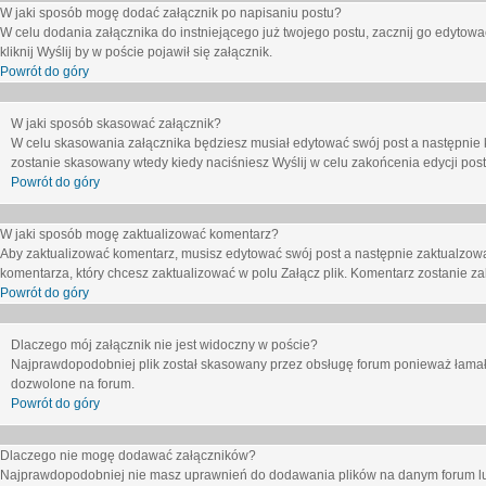
W jaki sposób mogę dodać załącznik po napisaniu postu?
W celu dodania załącznika do instniejącego już twojego postu, zacznij go edytow
kliknij
Wyślij
by w poście pojawił się załącznik.
Powrót do góry
W jaki sposób skasować załącznik?
W celu skasowania załącznika będziesz musiał edytować swój post a następnie 
zostanie skasowany wtedy kiedy naciśniesz
Wyślij
w celu zakońcenia edycji post
Powrót do góry
W jaki sposób mogę zaktualizować komentarz?
Aby zaktualizować komentarz, musisz edytować swój post a następnie zaktualzowa
komentarza, który chcesz zaktualizować w polu
Załącz plik
. Komentarz zostanie z
Powrót do góry
Dlaczego mój załącznik nie jest widoczny w poście?
Najprawdopodobniej plik został skasowany przez obsługę forum ponieważ łamał o
dozwolone na forum.
Powrót do góry
Dlaczego nie mogę dodawać załączników?
Najprawdopodobniej nie masz uprawnień do dodawania plików na danym forum lub 