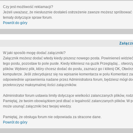
Czy jest możliwość reklamacji?
Jeżeli uważasz, że niesłusznie dostałeś ostrzeżenie zawsze możesz spróbować 
tematy dotyczące spraw forum.
Powrót do góry
Załącz
W jaki sposób mogę dodać załączniki?
Załącznik możesz dodać wtedy kiedy piszesz nowego posta. Powinieneś widzie
tego postu, pozostaw to pole puste. Kiedy klikniesz na guzik
Przeglądaj...
otworzy
plików. Wybierz plik, który chcesz dodać do postu, zaznacz go i kliknij OK, Otwór
komputerze. Jeśli zdecydujesz się na wpisanie komentarza w polu
Komentarz za
odpowiednie uprawnienia nadane przez Administratora forum, będziesz mógł do
przekroczysz maksymalnej ilości załączników.
Administrator forum ustawia limity dotyczące wielkości załanczanych plików, ro
Pamiętaj, że twoim obowiązkiem jest dbać o legalność załanczanych plików. W p
może usunąć załączniki bez twojej wiedzy.
Pamiętaj, że obsługa forum nie odpowiada za stracone dane.
Powrót do góry