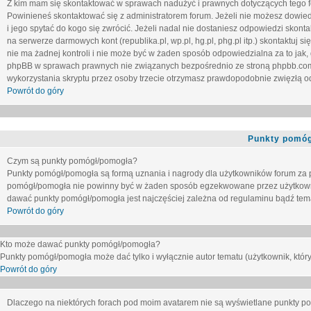
Z kim mam się skontaktować w sprawach nadużyć i prawnych dotyczących tego 
Powinieneś skontaktować się z administratorem forum. Jeżeli nie możesz dowiedz
i jego spytać do kogo się zwrócić. Jeżeli nadal nie dostaniesz odpowiedzi skontak
na serwerze darmowych kont (republika.pl, wp.pl, hg.pl, phg.pl itp.) skontaktuj
nie ma żadnej kontroli i nie może być w żaden sposób odpowiedzialna za to jak,
phpBB w sprawach prawnych nie związanych bezpośrednio ze stroną phpbb.co
wykorzystania skryptu przez osoby trzecie otrzymasz prawdopodobnie zwięzłą od
Powrót do góry
Punkty pomóg
Czym są punkty pomógł/pomogła?
Punkty pomógł/pomogła są formą uznania i nagrody dla użytkowników forum za
pomógł/pomogła nie powinny być w żaden sposób egzekwowane przez użytkown
dawać punkty pomógł/pomogła jest najczęściej zależna od regulaminu bądź tema
Powrót do góry
Kto może dawać punkty pomógł/pomogła?
Punkty pomógł/pomogła może dać tylko i wyłącznie autor tematu (użytkownik, który
Powrót do góry
Dlaczego na niektórych forach pod moim avatarem nie są wyświetlane punkty 