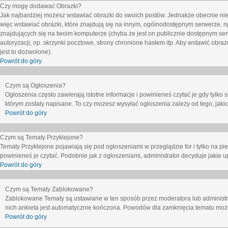
Czy mogę dodawać Obrazki?
Jak najbardziej możesz wstawiać obrazki do swoich postów. Jednakże obecnie nie
więc wstawiać obrazki, które znajdują się na innym, ogólnodostępnym serwerze, n
znajdujących się na twoim komputerze (chyba że jest on publicznie dostępnym 
autoryzacji, np. skrzynki pocztowe, strony chronione hasłem itp. Aby wstawić obr
jest to dozwolone).
Powrót do góry
Czym są Ogłoszenia?
Ogłoszenia często zawierają istotne informacje i powinieneś czytać je gdy tylko 
którym zostały napisane. To czy możesz wysyłać ogłoszenia zależy od tego, jak
Powrót do góry
Czym są Tematy Przyklejone?
Tematy Przyklejone pojawiają się pod ogłoszeniami w przeglądzie for i tylko na pi
powinieneś je czytać. Podobnie jak z ogłoszeniami, administrator decyduje jakie
Powrót do góry
Czym są Tematy Zablokowane?
Zablokowane Tematy są ustawiane w ten sposób przez moderatora lub administr
nich ankieta jest automatycznie kończona. Powodów dla zamknięcia tematu moż
Powrót do góry