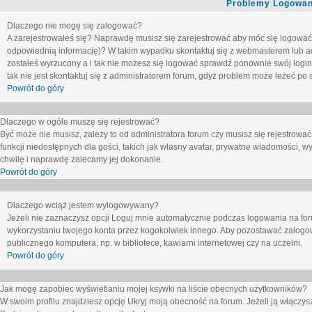
Problemy Logowani
Dlaczego nie mogę się zalogować?
A zarejestrowałeś się? Naprawdę musisz się zarejestrować aby móc się logować. 
odpowiednią informację)? W takim wypadku skontaktuj się z webmasterem lub adm
zostałeś wyrzucony a i tak nie możesz się logować sprawdź ponownie swój login i
tak nie jest skontaktuj się z administratorem forum, gdyż problem może leżeć po s
Powrót do góry
Dlaczego w ogóle muszę się rejestrować?
Być może nie musisz, zależy to od administratora forum czy musisz się rejestrowa
funkcji niedostępnych dla gości, takich jak własny avatar, prywatne wiadomości, wy
chwilę i naprawdę zalecamy jej dokonanie.
Powrót do góry
Dlaczego wciąż jestem wylogowywany?
Jeżeli nie zaznaczysz opcji
Loguj mnie automatycznie
podczas logowania na fo
wykorzystaniu twojego konta przez kogokolwiek innego. Aby pozostawać zalogow
publicznego komputera, np. w bibliotece, kawiarni internetowej czy na uczelni.
Powrót do góry
Jak mogę zapobiec wyświetlaniu mojej ksywki na liście obecnych użytkowników?
W swoim profilu znajdziesz opcję
Ukryj moją obecność na forum
. Jeżeli ją
włączys