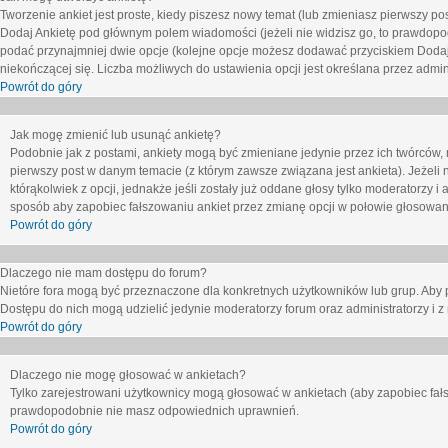
Tworzenie ankiet jest proste, kiedy piszesz nowy temat (lub zmieniasz pierwszy p
Dodaj Ankietę
pod głównym polem wiadomości (jeżeli nie widzisz go, to prawdopodo
podać przynajmniej dwie opcje (kolejne opcje możesz dodawać przyciskiem
Dodaj
niekończącej się. Liczba możliwych do ustawienia opcji jest określana przez admini
Powrót do góry
Jak mogę zmienić lub usunąć ankietę?
Podobnie jak z postami, ankiety mogą być zmieniane jedynie przez ich twórców,
pierwszy post w danym temacie (z którym zawsze związana jest ankieta). Jeżeli 
którąkolwiek z opcji, jednakże jeśli zostały już oddane głosy tylko moderatorzy i
sposób aby zapobiec fałszowaniu ankiet przez zmianę opcji w połowie głosowan
Powrót do góry
Dlaczego nie mam dostępu do forum?
Nietóre fora mogą być przeznaczone dla konkretnych użytkowników lub grup. Aby pr
Dostępu do nich mogą udzielić jedynie moderatorzy forum oraz administratorzy i z
Powrót do góry
Dlaczego nie mogę głosować w ankietach?
Tylko zarejestrowani użytkownicy mogą głosować w ankietach (aby zapobiec fałs
prawdopodobnie nie masz odpowiednich uprawnień.
Powrót do góry