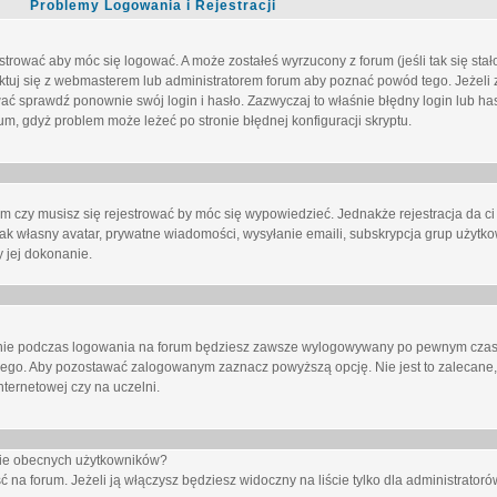
Problemy Logowania i Rejestracji
trować aby móc się logować. A może zostałeś wyrzucony z forum (jeśli tak się sta
uj się z webmasterem lub administratorem forum aby poznać powód tego. Jeżeli z
wać sprawdź ponownie swój login i hasło. Zazwyczaj to właśnie błędny login lub h
forum, gdyż problem może leżeć po stronie błędnej konfiguracji skryptu.
um czy musisz się rejestrować by móc się wypowiedzieć. Jednakże rejestracja da ci
jak własny avatar, prywatne wiadomości, wysyłanie emaili, subskrypcja grup użytko
 jej dokonanie.
nie
podczas logowania na forum będziesz zawsze wylogowywany po pewnym czasi
nego. Aby pozostawać zalogowanym zaznacz powyższą opcję. Nie jest to zalecane,
nternetowej czy na uczelni.
ście obecnych użytkowników?
ć na forum
. Jeżeli ją
włączysz
będziesz widoczny na liście tylko dla administratorów