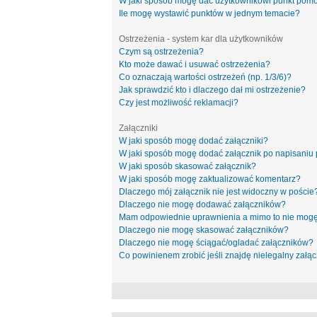
W jaki sposób mogę dać użytkownikowi punkt pom
Ile mogę wystawić punktów w jednym temacie?
Ostrzeżenia - system kar dla użytkowników
Czym są ostrzeżenia?
Kto może dawać i usuwać ostrzeżenia?
Co oznaczają wartości ostrzeżeń (np. 1/3/6)?
Jak sprawdzić kto i dlaczego dał mi ostrzeżenie?
Czy jest możliwość reklamacji?
Załączniki
W jaki sposób mogę dodać załączniki?
W jaki sposób mogę dodać załącznik po napisaniu 
W jaki sposób skasować załącznik?
W jaki sposób mogę zaktualizować komentarz?
Dlaczego mój załącznik nie jest widoczny w poście
Dlaczego nie mogę dodawać załączników?
Mam odpowiednie uprawnienia a mimo to nie mogę
Dlaczego nie mogę skasować załączników?
Dlaczego nie mogę ściągać/ogladać załączników?
Co powinienem zrobić jeśli znajdę nielegalny załąc