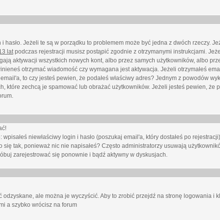
i hasło. Jeżeli te są w porządku to problemem może być jedna z dwóch rzeczy. Je
3 lat
podczas rejestracji musisz postąpić zgodnie z otrzymanymi instrukcjami. Jeżel
ają aktywacji wszystkich nowych kont, albo przez samych użytkowników, albo prze
winieneś otrzymać wiadomość czy wymagana jest aktywacja. Jeżeli otrzymałeś emai
eś email'a, to czy jesteś pewien, że podałeś właściwy adres? Jednym z powodów wyk
h, które zechcą je spamować lub obrażać użytkowników. Jeżeli jesteś pewien, że 
orum.
ać!
isałeś niewłaściwy login i hasło (poszukaj email'a, który dostałeś po rejestracji)
 się tak, ponieważ nic nie napisałeś? Często administratorzy usuwają użytkownikó
róbuj zarejestrować się ponownie i bądź aktywny w dyskusjach.
 odzyskane, ale można je wyczyścić. Aby to zrobić przejdź na stronę logowania i kl
ami a szybko wrócisz na forum