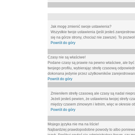
Jak mogę zmienić swoje ustawienia?
Wszystkie twoje ustawienia (jeśli jesteś zarejestr
się na górze strony, chociaż nie zawsze). To pozwol
Powrót do góry
Czasy nie są właściwe!
Podane czasy są prawie na pewno właściwe, ale być mo
twojego profilu, wybierając strefę czasową odpowied
dokonana jedynie przez użytkowników zarejestrowanych
Powrót do góry
Zmieniłem strefę czasową ale czasy są nadal niepr
Jeżeli jesteś pewien, że ustawienia twojej strefy
między czasem zimowym i letnim, więc w okresie o
Powrót do góry
Mojego języka nie ma na liście!
Najbardziej prawdopodobne powody to albo ponieważ 