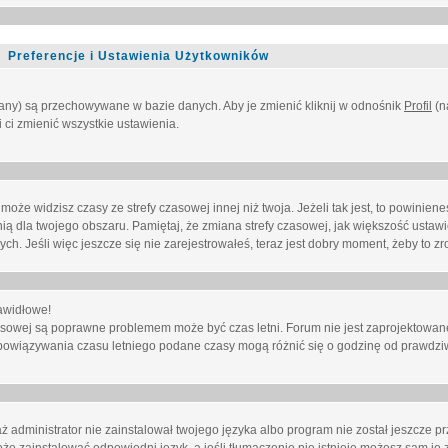
Preferencje i Ustawienia Użytkowników
owany) są przechowywane w bazie danych. Aby je zmienić kliknij w odnośnik
Profil
(n
i ci zmienić wszystkie ustawienia.
że widzisz czasy ze strefy czasowej innej niż twoja. Jeżeli tak jest, to powinien
nią dla twojego obszaru. Pamiętaj, że zmiana strefy czasowej, jak większość ustaw
. Jeśli więc jeszcze się nie zarejestrowałeś, teraz jest dobry moment, żeby to zro
awidłowe!
 czasowej są poprawne problemem może być czas letni. Forum nie jest zaprojektowa
bowiązywania czasu letniego podane czasy mogą różnić się o godzinę od prawdzi
administrator nie zainstalował twojego języka albo program nie został jeszcze p