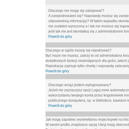
Dlaczego nie mogę się zalogować?
A zarejestrowałeś się? Naprawdę musisz się zarejes
odpowiednią informację)? W takim wypadku skontakt
nie zostałeś wyrzucony a i tak nie możesz się logo
jeśli tak nie jest skontaktuj się z administratorem 
Powrót do góry
Dlaczego w ogóle muszę się rejestrować?
Być może nie musisz, zależy to od administratora for
dodatkowych funkcji niedostępnych dla gości, takich 
Rejestracja zajmuje tylko chwilę i naprawdę zalecamy
Powrót do góry
Dlaczego wciąż jestem wylogowywany?
Jeżeli nie zaznaczysz opcji
Loguj mnie automatycz
wykorzystaniu twojego konta przez kogokolwiek in
publicznego komputera, np. w bibliotece, kawiarni i
Powrót do góry
Jak mogę zapobiec wyświetlaniu mojej ksywki na li
W swoim profilu znajdziesz opcję
Ukryj moją obecnoś