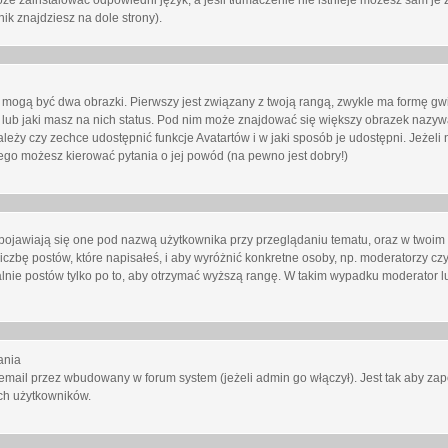
oże zainstalować odpowiedni język, a jeśli tłumaczenie nie istnieje możesz sam je 
ik znajdziesz na dole strony).
mogą być dwa obrazki. Pierwszy jest związany z twoją rangą, zwykle ma formę gw
lub jaki masz na nich status. Pod nim może znajdować się większy obrazek nazywa
zależy czy zechce udostępnić funkcje Avatartów i w jaki sposób je udostępni. Jeżeli
 niego możesz kierować pytania o jej powód (na pewno jest dobry!)
ojawiają się one pod nazwą użytkownika przy przeglądaniu tematu, oraz w twoim p
czbę postów, które napisałeś, i aby wyróżnić konkretne osoby, np. moderatorzy czy
lnie postów tylko po to, aby otrzymać wyższą rangę. W takim wypadku moderator lu
ania
email przez wbudowany w forum system (jeżeli admin go włączył). Jest tak aby z
ch użytkowników.