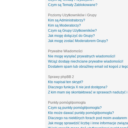
Czym są Tematy Zablokowane?
Poziomy Użytkowników i Grupy
Kim są Administratorzy?
Kim są Moderatorzy?
Czym są Grupy Użytkowników?
Jak mogę dołączyć do Grupy?
Jak mogę zostać Moderatorem Grupy?
Prywatne Wiadomości
Nie mogę wysyłać prywatnych wiadomości!
Wciąż dostaję niechciane prywatne wiadomości!
Dostałem spam lub obraźliwy email od kogoś z tego
Sprawy phpBB 2
Kto napisał ten skrypt?
Dlaczego funkcja X nie jest dostępna?
Z kim mam się skontaktować w sprawach nadużyć i
Punkty pomógł/pomogła
Czym są punkty pomógł/pomogła?
Kto może dawać punkty pomógł/pomogła?
Dlaczego na niektórych forach pod moim avatarem
Jak mogę sprawdzić liczbę i inne informacje związa