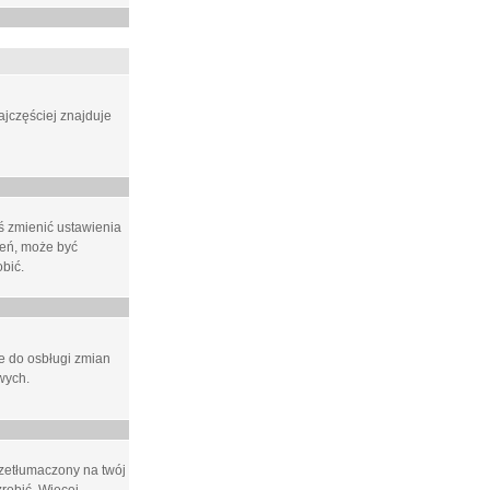
ajczęściej znajduje
eś zmienić ustawienia
ień, może być
bić.
ne do osbługi zmian
wych.
rzetłumaczony na twój