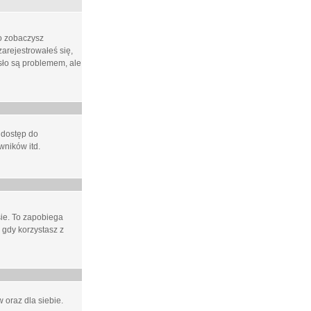
ło zobaczysz
arejestrowałeś się,
asło są problemem, ale
 dostęp do
wników itd.
e. To zapobiega
 gdy korzystasz z
 oraz dla siebie.