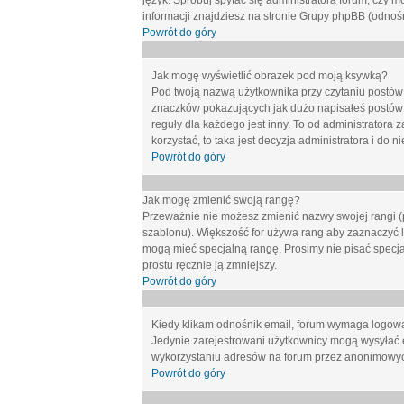
język. Spróbuj spytać się administratora forum, czy m
informacji znajdziesz na stronie Grupy phpBB (odnośn
Powrót do góry
Jak mogę wyświetlić obrazek pod moją ksywką?
Pod twoją nazwą użytkownika przy czytaniu postów 
znaczków pokazujących jak dużo napisałeś postów 
reguły dla każdego jest inny. To od administratora 
korzystać, to taka jest decyzja administratora i do
Powrót do góry
Jak mogę zmienić swoją rangę?
Przeważnie nie możesz zmienić nazwy swojej rangi (p
szablonu). Większość for używa rang aby zaznaczyć li
mogą mieć specjalną rangę. Prosimy nie pisać specja
prostu ręcznie ją zmniejszy.
Powrót do góry
Kiedy klikam odnośnik email, forum wymaga logow
Jedynie zarejestrowani użytkownicy mogą wysyłać 
wykorzystaniu adresów na forum przez anonimowy
Powrót do góry