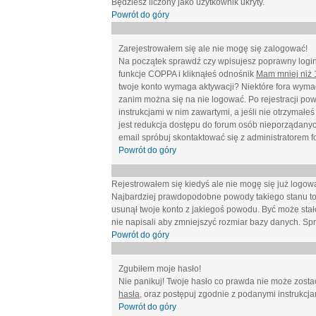
Będziesz liczony jako użytkownik ukryty.
Powrót do góry
Zarejestrowałem się ale nie mogę się zalogować!
Na początek sprawdź czy wpisujesz poprawny login 
funkcje COPPA i kliknąłeś odnośnik
Mam mniej niż 1
twoje konto wymaga aktywacji? Niektóre fora wymag
zanim można się na nie logować. Po rejestracji po
instrukcjami w nim zawartymi, a jeśli nie otrzymał
jest redukcja dostępu do forum osób nieporządanyc
email spróbuj skontaktować się z administratorem f
Powrót do góry
Rejestrowałem się kiedyś ale nie mogę się już logow
Najbardziej prawdopodobne powody takiego stanu to: wp
usunął twoje konto z jakiegoś powodu. Być może stało
nie napisali aby zmniejszyć rozmiar bazy danych. Sp
Powrót do góry
Zgubiłem moje hasło!
Nie panikuj! Twoje hasło co prawda nie może zostać
hasła
, oraz postępuj zgodnie z podanymi instrukcj
Powrót do góry