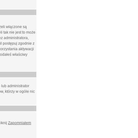
żeli włączone są
i tak nie jest to może
z administratora,
l postępuj zgodnie z
orzystania aktywacji
podałeś właściwy
 lub administrator
w, którzy w ogóle nic
iknij
Zapomniałem