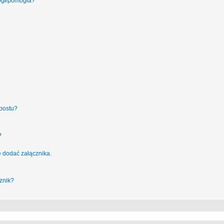
ógł/pomogła?
postu?
?
 dodać załącznika.
znik?