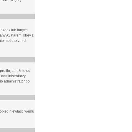
zrobić. Więcej
iazdek lub innych
ny Avatarem, który z
 nie możesz z nich
rofilu, zależnie od
 administratorzy
b administrator po
apobiec niewłaściwemu