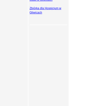
Zbiórka dla Hospicjum w
Gliwicach