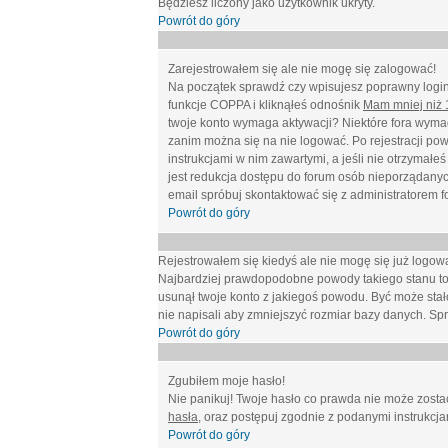
Będziesz liczony jako użytkownik ukryty.
Powrót do góry
Zarejestrowałem się ale nie mogę się zalogować!
Na początek sprawdź czy wpisujesz poprawny login 
funkcje COPPA i kliknąłeś odnośnik
Mam mniej niż 1
twoje konto wymaga aktywacji? Niektóre fora wymag
zanim można się na nie logować. Po rejestracji po
instrukcjami w nim zawartymi, a jeśli nie otrzymał
jest redukcja dostępu do forum osób nieporządanyc
email spróbuj skontaktować się z administratorem f
Powrót do góry
Rejestrowałem się kiedyś ale nie mogę się już logow
Najbardziej prawdopodobne powody takiego stanu to: wp
usunął twoje konto z jakiegoś powodu. Być może stało
nie napisali aby zmniejszyć rozmiar bazy danych. Sp
Powrót do góry
Zgubiłem moje hasło!
Nie panikuj! Twoje hasło co prawda nie może zostać
hasła
, oraz postępuj zgodnie z podanymi instrukcj
Powrót do góry