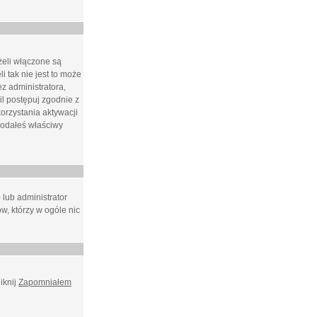
żeli włączone są
i tak nie jest to może
z administratora,
l postępuj zgodnie z
orzystania aktywacji
podałeś właściwy
 lub administrator
w, którzy w ogóle nic
iknij
Zapomniałem