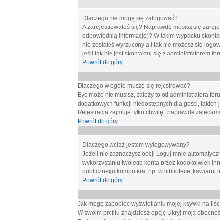
Dlaczego nie mogę się zalogować?
A zarejestrowałeś się? Naprawdę musisz się zarejes
odpowiednią informację)? W takim wypadku skontakt
nie zostałeś wyrzucony a i tak nie możesz się logo
jeśli tak nie jest skontaktuj się z administratorem 
Powrót do góry
Dlaczego w ogóle muszę się rejestrować?
Być może nie musisz, zależy to od administratora for
dodatkowych funkcji niedostępnych dla gości, takich 
Rejestracja zajmuje tylko chwilę i naprawdę zalecamy
Powrót do góry
Dlaczego wciąż jestem wylogowywany?
Jeżeli nie zaznaczysz opcji
Loguj mnie automatycz
wykorzystaniu twojego konta przez kogokolwiek in
publicznego komputera, np. w bibliotece, kawiarni i
Powrót do góry
Jak mogę zapobiec wyświetlaniu mojej ksywki na li
W swoim profilu znajdziesz opcję
Ukryj moją obecnoś