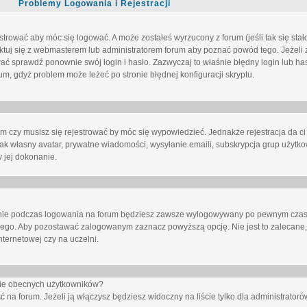
Problemy Logowania i Rejestracji
trować aby móc się logować. A może zostałeś wyrzucony z forum (jeśli tak się sta
uj się z webmasterem lub administratorem forum aby poznać powód tego. Jeżeli z
wać sprawdź ponownie swój login i hasło. Zazwyczaj to właśnie błędny login lub h
forum, gdyż problem może leżeć po stronie błędnej konfiguracji skryptu.
um czy musisz się rejestrować by móc się wypowiedzieć. Jednakże rejestracja da ci
jak własny avatar, prywatne wiadomości, wysyłanie emaili, subskrypcja grup użytko
 jej dokonanie.
nie
podczas logowania na forum będziesz zawsze wylogowywany po pewnym czasi
nego. Aby pozostawać zalogowanym zaznacz powyższą opcję. Nie jest to zalecane,
nternetowej czy na uczelni.
ście obecnych użytkowników?
ć na forum
. Jeżeli ją
włączysz
będziesz widoczny na liście tylko dla administratorów