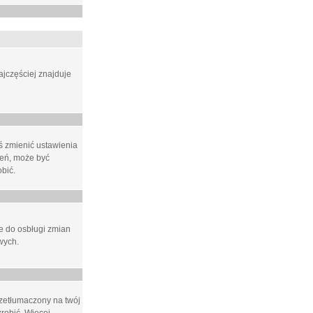
ajczęściej znajduje
eś zmienić ustawienia
ień, może być
bić.
ne do osbługi zmian
wych.
rzetłumaczony na twój