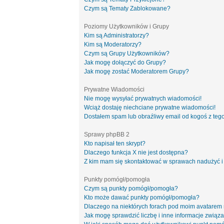
Czym są Tematy Zablokowane?
Poziomy Użytkowników i Grupy
Kim są Administratorzy?
Kim są Moderatorzy?
Czym są Grupy Użytkowników?
Jak mogę dołączyć do Grupy?
Jak mogę zostać Moderatorem Grupy?
Prywatne Wiadomości
Nie mogę wysyłać prywatnych wiadomości!
Wciąż dostaję niechciane prywatne wiadomości!
Dostałem spam lub obraźliwy email od kogoś z tego
Sprawy phpBB 2
Kto napisał ten skrypt?
Dlaczego funkcja X nie jest dostępna?
Z kim mam się skontaktować w sprawach nadużyć i
Punkty pomógł/pomogła
Czym są punkty pomógł/pomogła?
Kto może dawać punkty pomógł/pomogła?
Dlaczego na niektórych forach pod moim avatarem
Jak mogę sprawdzić liczbę i inne informacje związa