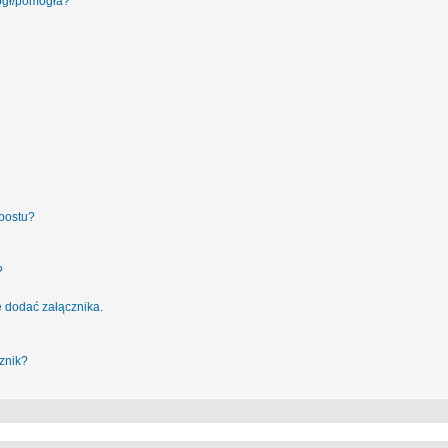
ógł/pomogła?
postu?
?
 dodać załącznika.
znik?