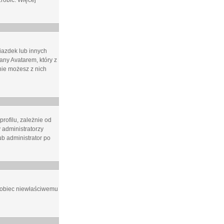
zrobić. Więcej
iazdek lub innych
ny Avatarem, który z
 nie możesz z nich
rofilu, zależnie od
 administratorzy
b administrator po
apobiec niewłaściwemu