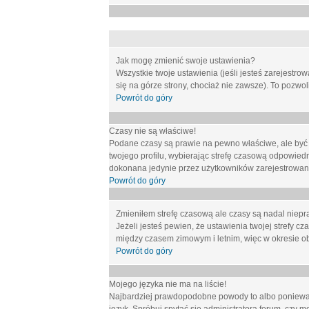
Jak mogę zmienić swoje ustawienia?
Wszystkie twoje ustawienia (jeśli jesteś zarejestr
się na górze strony, chociaż nie zawsze). To pozwol
Powrót do góry
Czasy nie są właściwe!
Podane czasy są prawie na pewno właściwe, ale być mo
twojego profilu, wybierając strefę czasową odpowied
dokonana jedynie przez użytkowników zarejestrowanych
Powrót do góry
Zmieniłem strefę czasową ale czasy są nadal niepr
Jeżeli jesteś pewien, że ustawienia twojej strefy
między czasem zimowym i letnim, więc w okresie o
Powrót do góry
Mojego języka nie ma na liście!
Najbardziej prawdopodobne powody to albo ponieważ 