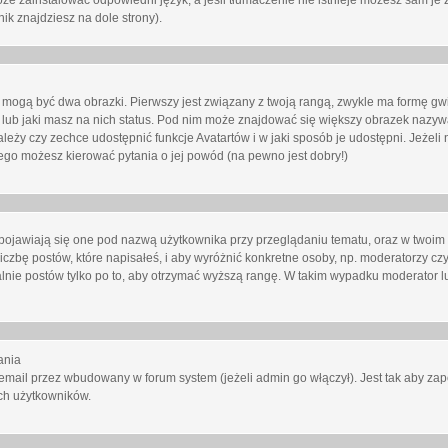
oże zainstalować odpowiedni język, a jeśli tłumaczenie nie istnieje możesz sam je 
ik znajdziesz na dole strony).
mogą być dwa obrazki. Pierwszy jest związany z twoją rangą, zwykle ma formę gw
lub jaki masz na nich status. Pod nim może znajdować się większy obrazek nazywa
zależy czy zechce udostępnić funkcje Avatartów i w jaki sposób je udostępni. Jeżeli
 niego możesz kierować pytania o jej powód (na pewno jest dobry!)
ojawiają się one pod nazwą użytkownika przy przeglądaniu tematu, oraz w twoim p
czbę postów, które napisałeś, i aby wyróżnić konkretne osoby, np. moderatorzy czy
lnie postów tylko po to, aby otrzymać wyższą rangę. W takim wypadku moderator lu
ania
email przez wbudowany w forum system (jeżeli admin go włączył). Jest tak aby z
ch użytkowników.