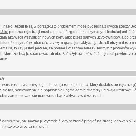
i hasło. Jeżeli te są w porządku to problemem może być jedna z dwóch rzeczy. Je
3 lat
podczas rejestracji musisz postąpić zgodnie z otrzymanymi instrukcjami. Jeżel
ają aktywacji wszystkich nowych kont, albo przez samych użytkowników, albo prze
winieneś otrzymać wiadomość czy wymagana jest aktywacja. Jeżeli otrzymałeś emai
eś email'a, to czy jesteś pewien, że podałeś właściwy adres? Jednym z powodów wyk
h, które zechcą je spamować lub obrażać użytkowników. Jeżeli jesteś pewien, że 
orum.
ać!
isałeś niewłaściwy login i hasło (poszukaj email'a, który dostałeś po rejestracji)
 się tak, ponieważ nic nie napisałeś? Często administratorzy usuwają użytkownikó
róbuj zarejestrować się ponownie i bądź aktywny w dyskusjach.
 odzyskane, ale można je wyczyścić. Aby to zrobić przejdź na stronę logowania i kl
ami a szybko wrócisz na forum