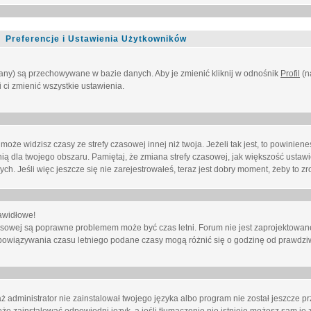
Preferencje i Ustawienia Użytkowników
owany) są przechowywane w bazie danych. Aby je zmienić kliknij w odnośnik
Profil
(n
i ci zmienić wszystkie ustawienia.
że widzisz czasy ze strefy czasowej innej niż twoja. Jeżeli tak jest, to powinien
nią dla twojego obszaru. Pamiętaj, że zmiana strefy czasowej, jak większość ustaw
. Jeśli więc jeszcze się nie zarejestrowałeś, teraz jest dobry moment, żeby to zro
awidłowe!
 czasowej są poprawne problemem może być czas letni. Forum nie jest zaprojektowa
bowiązywania czasu letniego podane czasy mogą różnić się o godzinę od prawdzi
administrator nie zainstalował twojego języka albo program nie został jeszcze p