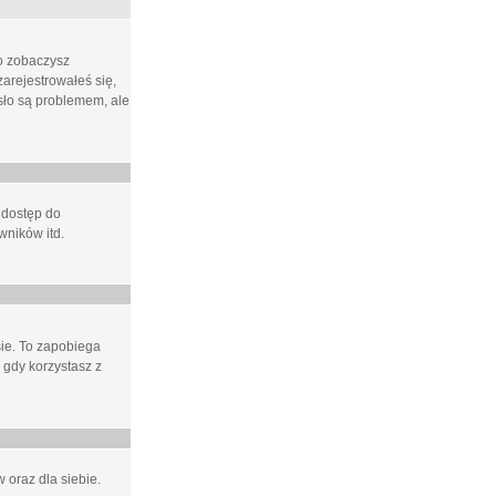
ło zobaczysz
arejestrowałeś się,
asło są problemem, ale
 dostęp do
wników itd.
e. To zapobiega
 gdy korzystasz z
 oraz dla siebie.