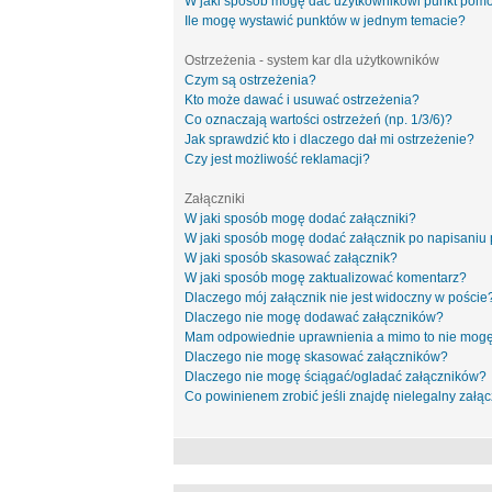
W jaki sposób mogę dać użytkownikowi punkt pom
Ile mogę wystawić punktów w jednym temacie?
Ostrzeżenia - system kar dla użytkowników
Czym są ostrzeżenia?
Kto może dawać i usuwać ostrzeżenia?
Co oznaczają wartości ostrzeżeń (np. 1/3/6)?
Jak sprawdzić kto i dlaczego dał mi ostrzeżenie?
Czy jest możliwość reklamacji?
Załączniki
W jaki sposób mogę dodać załączniki?
W jaki sposób mogę dodać załącznik po napisaniu 
W jaki sposób skasować załącznik?
W jaki sposób mogę zaktualizować komentarz?
Dlaczego mój załącznik nie jest widoczny w poście
Dlaczego nie mogę dodawać załączników?
Mam odpowiednie uprawnienia a mimo to nie mogę
Dlaczego nie mogę skasować załączników?
Dlaczego nie mogę ściągać/ogladać załączników?
Co powinienem zrobić jeśli znajdę nielegalny załąc