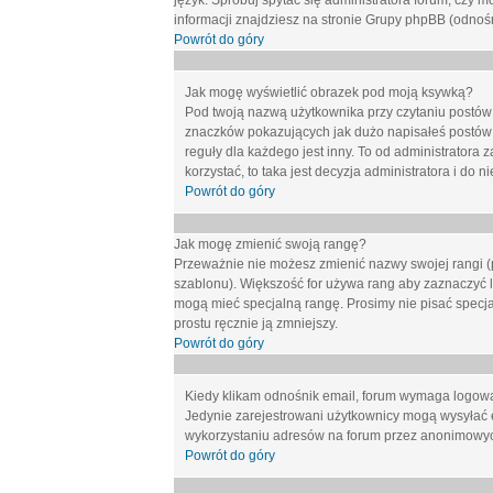
język. Spróbuj spytać się administratora forum, czy m
informacji znajdziesz na stronie Grupy phpBB (odnośn
Powrót do góry
Jak mogę wyświetlić obrazek pod moją ksywką?
Pod twoją nazwą użytkownika przy czytaniu postów 
znaczków pokazujących jak dużo napisałeś postów 
reguły dla każdego jest inny. To od administratora 
korzystać, to taka jest decyzja administratora i do
Powrót do góry
Jak mogę zmienić swoją rangę?
Przeważnie nie możesz zmienić nazwy swojej rangi (p
szablonu). Większość for używa rang aby zaznaczyć li
mogą mieć specjalną rangę. Prosimy nie pisać specja
prostu ręcznie ją zmniejszy.
Powrót do góry
Kiedy klikam odnośnik email, forum wymaga logow
Jedynie zarejestrowani użytkownicy mogą wysyłać 
wykorzystaniu adresów na forum przez anonimowy
Powrót do góry