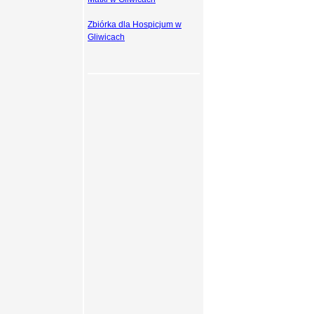
Zbiórka dla Hospicjum w
Gliwicach