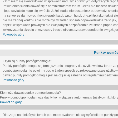
Z kim mam się skontaktować w sprawach nadużyć i prawnych dotyczących tego 
Powinieneś skontaktować się z administratorem forum. Jeżeli nie możesz dowiedz
i jego spytać do kogo się zwrócić. Jeżeli nadal nie dostaniesz odpowiedzi skontak
na serwerze darmowych kont (republika.pl, wp.pl, hg.pl, phg.pl itp.) skontaktuj
nie ma żadnej kontroli i nie może być w żaden sposób odpowiedzialna za to jak,
phpBB w sprawach prawnych nie związanych bezpośrednio ze stroną phpbb.co
wykorzystania skryptu przez osoby trzecie otrzymasz prawdopodobnie zwięzłą od
Powrót do góry
Punkty pomóg
Czym są punkty pomógł/pomogła?
Punkty pomógł/pomogła są formą uznania i nagrody dla użytkowników forum za
pomógł/pomogła nie powinny być w żaden sposób egzekwowane przez użytkown
dawać punkty pomógł/pomogła jest najczęściej zależna od regulaminu bądź tema
Powrót do góry
Kto może dawać punkty pomógł/pomogła?
Punkty pomógł/pomogła może dać tylko i wyłącznie autor tematu (użytkownik, który
Powrót do góry
Dlaczego na niektórych forach pod moim avatarem nie są wyświetlane punkty 