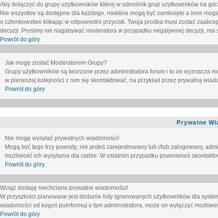
Aby dołączyć do grupy użytkowników kliknij w odnośnik grup użytkowników na górz
Nie wszystkie są dostępne dla każdego, niektóre mogą być zamknięte a inne mogą
o członkowstwo klikając w odpowiedni przycisk. Twoja prośba musi zostać zaakc
decyzji. Prosimy nie nagabywać moderatora w przypadku negatywnej decyzji, ma
Powrót do góry
Jak mogę zostać Moderatorem Grupy?
Grupy użytkowników są tworzone przez administratora forum i to on wyznacza m
w pierwszej kolejności z nim się skontaktować, na przykład przez prywatną wia
Powrót do góry
Prywatne Wi
Nie mogę wysyłać prywatnych wiadomości!
Mogą być tego trzy powody; nie jesteś zarejestrowany lub i/lub zalogowany, adm
możliwość ich wysyłania dla ciebie. W ostatnim przypadku powinieneś skontaktow
Powrót do góry
Wciąż dostaję niechciane prywatne wiadomości!
W przyszłości planowane jest dodanie listy ignorowanych użytkowników dla syste
wiadomości od kogoś poinformuj o tym administratora, może on wyłączyć możliwo
Powrót do góry