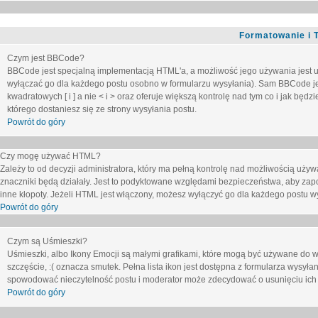
Formatowanie i 
Czym jest BBCode?
BBCode jest specjalną implementacją HTML'a, a możliwość jego używania jest 
wyłączać go dla każdego postu osobno w formularzu wysyłania). Sam BBCode je
kwadratowych [ i ] a nie < i > oraz oferuje większą kontrolę nad tym co i jak bę
którego dostaniesz się ze strony wysyłania postu.
Powrót do góry
Czy mogę używać HTML?
Zależy to od decyzji administratora, który ma pełną kontrolę nad możliwością uż
znaczniki będą działały. Jest to podyktowane względami
bezpieczeństwa
, aby zap
inne kłopoty. Jeżeli HTML jest włączony, możesz wyłączyć go dla każdego postu w
Powrót do góry
Czym są Uśmieszki?
Uśmieszki, albo Ikony Emocji są małymi grafikami, które mogą być używane do wy
szczęście, :( oznacza smutek. Pełna lista ikon jest dostępna z formularza wysy
spowodować nieczytelność postu i moderator może zdecydować o usunięciu ich 
Powrót do góry