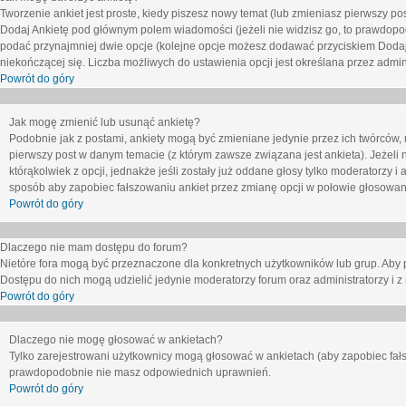
Tworzenie ankiet jest proste, kiedy piszesz nowy temat (lub zmieniasz pierwszy p
Dodaj Ankietę
pod głównym polem wiadomości (jeżeli nie widzisz go, to prawdopodo
podać przynajmniej dwie opcje (kolejne opcje możesz dodawać przyciskiem
Dodaj
niekończącej się. Liczba możliwych do ustawienia opcji jest określana przez admini
Powrót do góry
Jak mogę zmienić lub usunąć ankietę?
Podobnie jak z postami, ankiety mogą być zmieniane jedynie przez ich twórców,
pierwszy post w danym temacie (z którym zawsze związana jest ankieta). Jeżeli 
którąkolwiek z opcji, jednakże jeśli zostały już oddane głosy tylko moderatorzy i
sposób aby zapobiec fałszowaniu ankiet przez zmianę opcji w połowie głosowan
Powrót do góry
Dlaczego nie mam dostępu do forum?
Nietóre fora mogą być przeznaczone dla konkretnych użytkowników lub grup. Aby pr
Dostępu do nich mogą udzielić jedynie moderatorzy forum oraz administratorzy i z
Powrót do góry
Dlaczego nie mogę głosować w ankietach?
Tylko zarejestrowani użytkownicy mogą głosować w ankietach (aby zapobiec fałs
prawdopodobnie nie masz odpowiednich uprawnień.
Powrót do góry