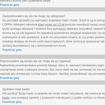
Będziesz liczony jako użytkownik ukryty.
Powrót do góry
Zarejestrowałem się ale nie mogę się zalogować!
Na początek sprawdź czy wpisujesz poprawny login i hasło. Jeżeli te są w porz
COPPA i kliknąłeś odnośnik
Mam mniej niż 13 lat
podczas rejestracji musisz post
konto wymaga aktywacji? Niektóre fora wymagają aktywacji wszystkich nowych k
można się na nie logować. Po rejestracji powinieneś otrzymać wiadomość czy wy
instrukcjami w nim zawartymi, a jeśli nie otrzymałeś email'a, to czy jesteś pew
redukcja dostępu do forum osób nieporządanych, które zechcą je spamować lub 
spróbuj skontaktować się z administratorem forum.
Powrót do góry
Rejestrowałem się kiedyś ale nie mogę się już logować!
Najbardziej prawdopodobne powody takiego stanu to: wpisałeś niewłaściwy login i ha
usunął twoje konto z jakiegoś powodu. Być może stało się tak, ponieważ nic nie n
napisali aby zmniejszyć rozmiar bazy danych. Spróbuj zarejestrować się ponownie
Powrót do góry
Zgubiłem moje hasło!
Nie panikuj! Twoje hasło co prawda nie może zostać odzyskane, ale można je wycz
hasła
, oraz postępuj zgodnie z podanymi instrukcjami a szybko wrócisz na forum
Powrót do góry