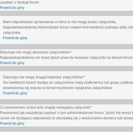
uzyskać u obsługi forum.
Powrót do góry
Mam odpowiednie uprawnienia a mimo to nie mogę dodać załącznika.
Najprawdopodobniej Administrator forum ustawił limit wielkości jednego pliku lu
załącznika.
Powrót do góry
Dlaczego nie mogę skasować załączników?
Najprawdopodobniej nie masz takich praw by kasować załączniki na danym forum. J
Powrót do góry
Dlaczego nie mogę ściągać/ogladać załączników?
Na niektórych forach dostęp do załączników mają użytkownicy lub grupy użytkow
dowiedzenia się więcej na temat możliwości oglądania załączników.
Powrót do góry
Co powinienem zrobić jeśli znajdę nielegalny załącznik?
Powinieneś jak naszybciej napisać o tym administratorowi forum. Jeżeli nie wiesz k
Jeżeli nie dostajesz odpowiedzi to skontaktuj się z właścicielem domeny lub serwe
Powrót do góry