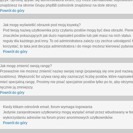
język. Spróbuj spytać się administratora forum, czy może zainstalować odpowiedni j
znajdziesz na stronie Grupy phpBB (odnośnik znajdziesz na dole strony).
Powrót do góry
Jak mogę wyświetlić obrazek pod moją ksywką?
Pod twoją nazwą użytkownika przy czytaniu postów mogą być dwa obrazki. Pierw
znaczków pokazujących jak dużo napisałeś postów lub jaki masz na nich status
reguły dla każdego jest inny. To od administratora zależy czy zechce udostępnić f
korzystać, to taka jest decyzja administratora i do niego możesz kierować pytani
Powrót do góry
Jak mogę zmienić swoją rangę?
Przeważnie nie możesz zmienić nazwy swojej rangi (pojawiają się one pod nazwą u
szablonu). Większość for używa rang aby zaznaczyć liczbę postów, które napisałeś
mieć specjalną rangę. Prosimy nie pisać specjalnie postów tylko po to, aby otrzy
ręcznie ją zmniejszy.
Powrót do góry
Kiedy klikam odnośnik email, forum wymaga logowania
Jedynie zarejestrowani użytkownicy mogą wysyłać email przez wbudowany w foru
wykorzystaniu adresów na forum przez anonimowych użytkowników.
Powrót do góry