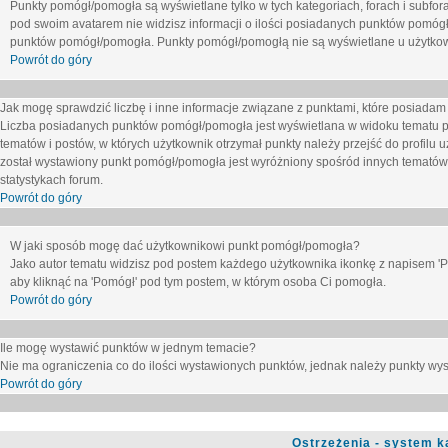
Punkty pomógł/pomogła są wyświetlane tylko w tych kategoriach, forach i subfor
pod swoim avatarem nie widzisz informacji o ilości posiadanych punktów pomógł
punktów pomógł/pomogła. Punkty pomógł/pomogłą nie są wyświetlane u użytkown
Powrót do góry
Jak mogę sprawdzić liczbę i inne informacje związane z punktami, które posiadam j
Liczba posiadanych punktów pomógł/pomogła jest wyświetlana w widoku tematu p
tematów i postów, w których użytkownik otrzymał punkty należy przejść do profilu u
został wystawiony punkt pomógł/pomogła jest wyróżniony spośród innych tematów 
statystykach forum.
Powrót do góry
W jaki sposób mogę dać użytkownikowi punkt pomógł/pomogła?
Jako autor tematu widzisz pod postem każdego użytkownika ikonkę z napisem 'Pom
aby kliknąć na 'Pomógł' pod tym postem, w którym osoba Ci pomogła.
Powrót do góry
Ile mogę wystawić punktów w jednym temacie?
Nie ma ograniczenia co do ilości wystawionych punktów, jednak należy punkty wyst
Powrót do góry
Ostrzeżenia - system k