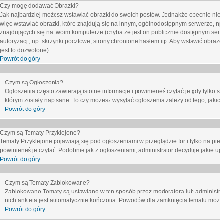
Czy mogę dodawać Obrazki?
Jak najbardziej możesz wstawiać obrazki do swoich postów. Jednakże obecnie nie
więc wstawiać obrazki, które znajdują się na innym, ogólnodostępnym serwerze, n
znajdujących się na twoim komputerze (chyba że jest on publicznie dostępnym 
autoryzacji, np. skrzynki pocztowe, strony chronione hasłem itp. Aby wstawić obr
jest to dozwolone).
Powrót do góry
Czym są Ogłoszenia?
Ogłoszenia często zawierają istotne informacje i powinieneś czytać je gdy tylko 
którym zostały napisane. To czy możesz wysyłać ogłoszenia zależy od tego, jak
Powrót do góry
Czym są Tematy Przyklejone?
Tematy Przyklejone pojawiają się pod ogłoszeniami w przeglądzie for i tylko na pi
powinieneś je czytać. Podobnie jak z ogłoszeniami, administrator decyduje jakie
Powrót do góry
Czym są Tematy Zablokowane?
Zablokowane Tematy są ustawiane w ten sposób przez moderatora lub administr
nich ankieta jest automatycznie kończona. Powodów dla zamknięcia tematu moż
Powrót do góry