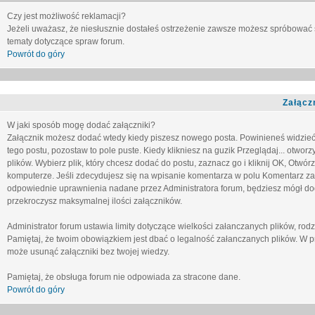
Czy jest możliwość reklamacji?
Jeżeli uważasz, że niesłusznie dostałeś ostrzeżenie zawsze możesz spróbować 
tematy dotyczące spraw forum.
Powrót do góry
Załącz
W jaki sposób mogę dodać załączniki?
Załącznik możesz dodać wtedy kiedy piszesz nowego posta. Powinieneś widzie
tego postu, pozostaw to pole puste. Kiedy klikniesz na guzik
Przeglądaj...
otworzy
plików. Wybierz plik, który chcesz dodać do postu, zaznacz go i kliknij OK, Otwór
komputerze. Jeśli zdecydujesz się na wpisanie komentarza w polu
Komentarz za
odpowiednie uprawnienia nadane przez Administratora forum, będziesz mógł do
przekroczysz maksymalnej ilości załączników.
Administrator forum ustawia limity dotyczące wielkości załanczanych plików, ro
Pamiętaj, że twoim obowiązkiem jest dbać o legalność załanczanych plików. W p
może usunąć załączniki bez twojej wiedzy.
Pamiętaj, że obsługa forum nie odpowiada za stracone dane.
Powrót do góry