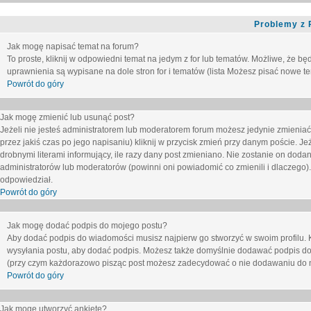
Problemy z 
Jak mogę napisać temat na forum?
To proste, kliknij w odpowiedni temat na jedym z for lub tematów. Możliwe, że b
uprawnienia są wypisane na dole stron for i tematów (lista
Możesz pisać nowe tem
Powrót do góry
Jak mogę zmienić lub usunąć post?
Jeżeli nie jesteś administratorem lub moderatorem forum możesz jedynie zmieniać
przez jakiś czas po jego napisaniu) kliknij w przycisk
zmień
przy danym poście. Jeże
drobnymi literami informujący, ile razy dany post zmieniano. Nie zostanie on dodany
administratorów lub moderatorów (powinni oni powiadomić co zmienili i dlaczego). 
odpowiedział.
Powrót do góry
Jak mogę dodać podpis do mojego postu?
Aby dodać podpis do wiadomości musisz najpierw go stworzyć w swoim profilu. 
wysyłania postu, aby dodać podpis. Możesz także domyślnie dodawać podpis do
(przy czym każdorazowo pisząc post możesz zadecydować o nie dodawaniu do n
Powrót do góry
Jak mogę utworzyć ankietę?