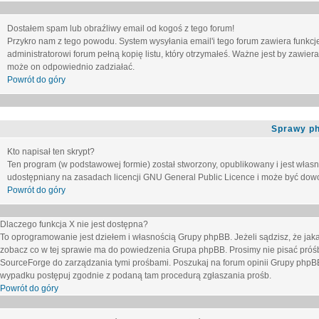
Dostałem spam lub obraźliwy email od kogoś z tego forum!
Przykro nam z tego powodu. System wysyłania email'i tego forum zawiera funkcje u
administratorowi forum pełną kopię listu, który otrzymałeś. Ważne jest by zawie
może on odpowiednio zadziałać.
Powrót do góry
Sprawy p
Kto napisał ten skrypt?
Ten program (w podstawowej formie) został stworzony, opublikowany i jest włas
udostępniany na zasadach licencji GNU General Public Licence i może być dow
Powrót do góry
Dlaczego funkcja X nie jest dostępna?
To oprogramowanie jest dziełem i własnością Grupy phpBB. Jeżeli sądzisz, że ja
zobacz co w tej sprawie ma do powiedzenia Grupa phpBB. Prosimy nie pisać próś
SourceForge do zarządzania tymi prośbami. Poszukaj na forum opinii Grupy phpBB n
wypadku postępuj zgodnie z podaną tam procedurą zgłaszania prośb.
Powrót do góry