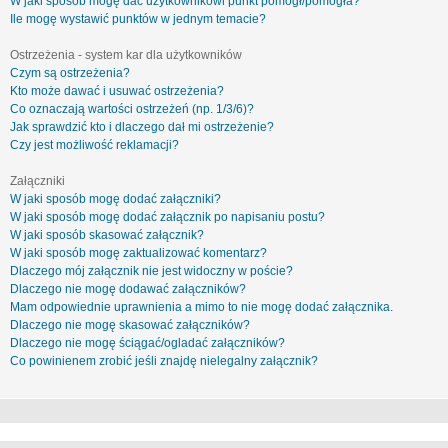
W jaki sposób mogę dać użytkownikowi punkt pomógł/pomogła?
Ile mogę wystawić punktów w jednym temacie?
Ostrzeżenia - system kar dla użytkowników
Czym są ostrzeżenia?
Kto może dawać i usuwać ostrzeżenia?
Co oznaczają wartości ostrzeżeń (np. 1/3/6)?
Jak sprawdzić kto i dlaczego dał mi ostrzeżenie?
Czy jest możliwość reklamacji?
Załączniki
W jaki sposób mogę dodać załączniki?
W jaki sposób mogę dodać załącznik po napisaniu postu?
W jaki sposób skasować załącznik?
W jaki sposób mogę zaktualizować komentarz?
Dlaczego mój załącznik nie jest widoczny w poście?
Dlaczego nie mogę dodawać załączników?
Mam odpowiednie uprawnienia a mimo to nie mogę dodać załącznika.
Dlaczego nie mogę skasować załączników?
Dlaczego nie mogę ściągać/ogladać załączników?
Co powinienem zrobić jeśli znajdę nielegalny załącznik?