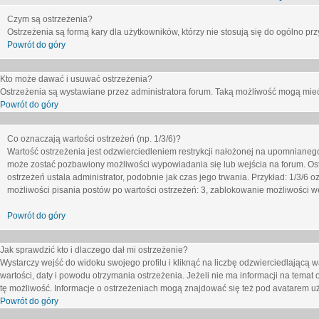
Czym są ostrzeżenia?
Ostrzeżenia są formą kary dla użytkowników, którzy nie stosują się do ogólno pr
Powrót do góry
Kto może dawać i usuwać ostrzeżenia?
Ostrzeżenia są wystawiane przez administratora forum. Taką możliwość mogą mieć
Powrót do góry
Co oznaczają wartości ostrzeżeń (np. 1/3/6)?
Wartość ostrzeżenia jest odzwierciedleniem restrykcji nałożonej na upomnianeg
może zostać pozbawiony możliwości wypowiadania się lub wejścia na forum. Ost
ostrzeżeń ustala administrator, podobnie jak czas jego trwania. Przykład: 1/3/6
możliwości pisania postów po wartości ostrzeżeń: 3, zablokowanie możliwości we
Powrót do góry
Jak sprawdzić kto i dlaczego dał mi ostrzeżenie?
Wystarczy wejść do widoku swojego profilu i kliknąć na liczbę odzwierciedlającą w
wartości, daty i powodu otrzymania ostrzeżenia. Jeżeli nie ma informacji na temat 
tę możliwość. Informacje o ostrzeżeniach mogą znajdować się też pod avatarem uż
Powrót do góry