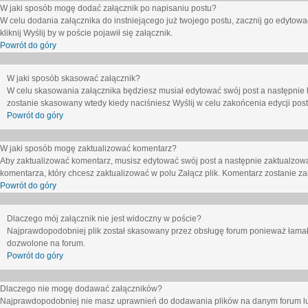
W jaki sposób mogę dodać załącznik po napisaniu postu?
W celu dodania załącznika do instniejącego już twojego postu, zacznij go edytow
kliknij
Wyślij
by w poście pojawił się załącznik.
Powrót do góry
W jaki sposób skasować załącznik?
W celu skasowania załącznika będziesz musiał edytować swój post a następnie 
zostanie skasowany wtedy kiedy naciśniesz
Wyślij
w celu zakońcenia edycji post
Powrót do góry
W jaki sposób mogę zaktualizować komentarz?
Aby zaktualizować komentarz, musisz edytować swój post a następnie zaktualzowa
komentarza, który chcesz zaktualizować w polu
Załącz plik
. Komentarz zostanie z
Powrót do góry
Dlaczego mój załącznik nie jest widoczny w poście?
Najprawdopodobniej plik został skasowany przez obsługę forum ponieważ łamał o
dozwolone na forum.
Powrót do góry
Dlaczego nie mogę dodawać załączników?
Najprawdopodobniej nie masz uprawnień do dodawania plików na danym forum lub 