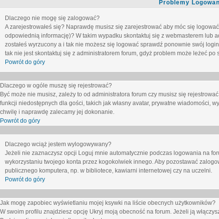
Problemy Logowani
Dlaczego nie mogę się zalogować?
A zarejestrowałeś się? Naprawdę musisz się zarejestrować aby móc się logować. 
odpowiednią informację)? W takim wypadku skontaktuj się z webmasterem lub adm
zostałeś wyrzucony a i tak nie możesz się logować sprawdź ponownie swój login i
tak nie jest skontaktuj się z administratorem forum, gdyż problem może leżeć po s
Powrót do góry
Dlaczego w ogóle muszę się rejestrować?
Być może nie musisz, zależy to od administratora forum czy musisz się rejestrowa
funkcji niedostępnych dla gości, takich jak własny avatar, prywatne wiadomości, wy
chwilę i naprawdę zalecamy jej dokonanie.
Powrót do góry
Dlaczego wciąż jestem wylogowywany?
Jeżeli nie zaznaczysz opcji
Loguj mnie automatycznie
podczas logowania na fo
wykorzystaniu twojego konta przez kogokolwiek innego. Aby pozostawać zalogow
publicznego komputera, np. w bibliotece, kawiarni internetowej czy na uczelni.
Powrót do góry
Jak mogę zapobiec wyświetlaniu mojej ksywki na liście obecnych użytkowników?
W swoim profilu znajdziesz opcję
Ukryj moją obecność na forum
. Jeżeli ją
włączys