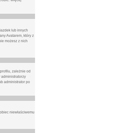
zrobić. Więcej
iazdek lub innych
ny Avatarem, który z
 nie możesz z nich
rofilu, zależnie od
 administratorzy
b administrator po
apobiec niewłaściwemu