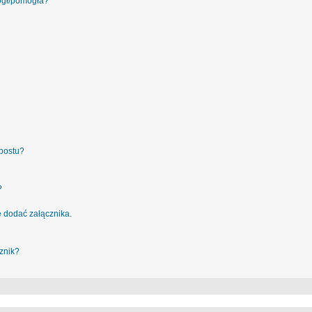
ógł/pomogła?
postu?
?
 dodać załącznika.
znik?