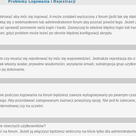
Problemy Logowania i Rejestracji
trować aby móc się logować. A może zostałeś wyrzucony z forum (jeśli tak się sta
uj się z webmasterem lub administratorem forum aby poznać powód tego. Jeżeli z
wać sprawdź ponownie swój login i hasło. Zazwyczaj to właśnie błędny login lub h
forum, gdyż problem może leżeć po stronie błędnej konfiguracji skryptu.
um czy musisz się rejestrować by móc się wypowiedzieć. Jednakże rejestracja da ci
jak własny avatar, prywatne wiadomości, wysyłanie emaili, subskrypcja grup użytko
 jej dokonanie.
nie
podczas logowania na forum będziesz zawsze wylogowywany po pewnym czasi
nego. Aby pozostawać zalogowanym zaznacz powyższą opcję. Nie jest to zalecane,
nternetowej czy na uczelni.
ście obecnych użytkowników?
ć na forum
. Jeżeli ją
włączysz
będziesz widoczny na liście tylko dla administratorów