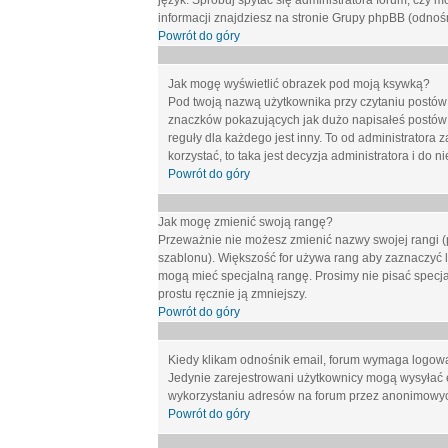
język. Spróbuj spytać się administratora forum, czy m
informacji znajdziesz na stronie Grupy phpBB (odnośn
Powrót do góry
Jak mogę wyświetlić obrazek pod moją ksywką?
Pod twoją nazwą użytkownika przy czytaniu postów 
znaczków pokazujących jak dużo napisałeś postów 
reguły dla każdego jest inny. To od administratora 
korzystać, to taka jest decyzja administratora i do
Powrót do góry
Jak mogę zmienić swoją rangę?
Przeważnie nie możesz zmienić nazwy swojej rangi (p
szablonu). Większość for używa rang aby zaznaczyć li
mogą mieć specjalną rangę. Prosimy nie pisać specja
prostu ręcznie ją zmniejszy.
Powrót do góry
Kiedy klikam odnośnik email, forum wymaga logow
Jedynie zarejestrowani użytkownicy mogą wysyłać 
wykorzystaniu adresów na forum przez anonimowy
Powrót do góry