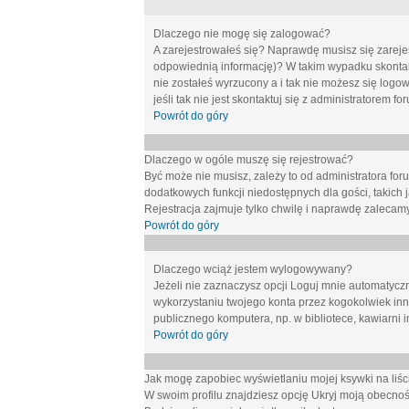
Dlaczego nie mogę się zalogować?
A zarejestrowałeś się? Naprawdę musisz się zarejes
odpowiednią informację)? W takim wypadku skontakt
nie zostałeś wyrzucony a i tak nie możesz się logo
jeśli tak nie jest skontaktuj się z administratorem 
Powrót do góry
Dlaczego w ogóle muszę się rejestrować?
Być może nie musisz, zależy to od administratora for
dodatkowych funkcji niedostępnych dla gości, takich 
Rejestracja zajmuje tylko chwilę i naprawdę zalecamy
Powrót do góry
Dlaczego wciąż jestem wylogowywany?
Jeżeli nie zaznaczysz opcji
Loguj mnie automatycz
wykorzystaniu twojego konta przez kogokolwiek in
publicznego komputera, np. w bibliotece, kawiarni i
Powrót do góry
Jak mogę zapobiec wyświetlaniu mojej ksywki na li
W swoim profilu znajdziesz opcję
Ukryj moją obecnoś