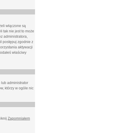
żeli włączone są
i tak nie jest to może
z administratora,
l postępuj zgodnie z
orzystania aktywacji
podałeś właściwy
 lub administrator
w, którzy w ogóle nic
iknij
Zapomniałem