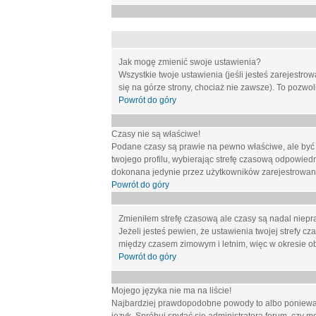
Jak mogę zmienić swoje ustawienia?
Wszystkie twoje ustawienia (jeśli jesteś zarejestr
się na górze strony, chociaż nie zawsze). To pozwol
Powrót do góry
Czasy nie są właściwe!
Podane czasy są prawie na pewno właściwe, ale być mo
twojego profilu, wybierając strefę czasową odpowied
dokonana jedynie przez użytkowników zarejestrowanych
Powrót do góry
Zmieniłem strefę czasową ale czasy są nadal niepr
Jeżeli jesteś pewien, że ustawienia twojej strefy
między czasem zimowym i letnim, więc w okresie o
Powrót do góry
Mojego języka nie ma na liście!
Najbardziej prawdopodobne powody to albo ponieważ 