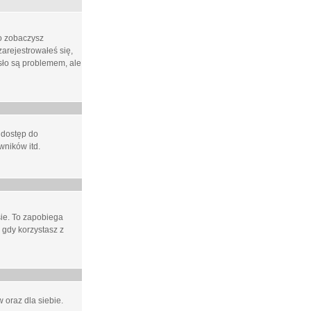
ło zobaczysz
arejestrowałeś się,
asło są problemem, ale
 dostęp do
wników itd.
e. To zapobiega
 gdy korzystasz z
 oraz dla siebie.