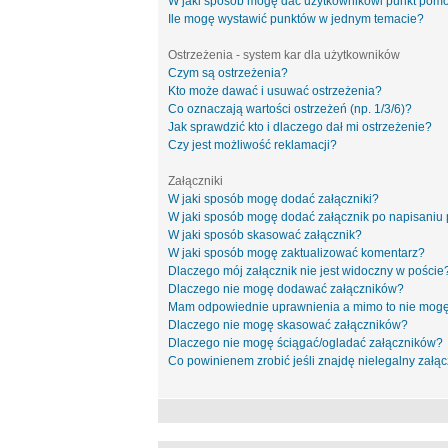
W jaki sposób mogę dać użytkownikowi punkt pom
Ile mogę wystawić punktów w jednym temacie?
Ostrzeżenia - system kar dla użytkowników
Czym są ostrzeżenia?
Kto może dawać i usuwać ostrzeżenia?
Co oznaczają wartości ostrzeżeń (np. 1/3/6)?
Jak sprawdzić kto i dlaczego dał mi ostrzeżenie?
Czy jest możliwość reklamacji?
Załączniki
W jaki sposób mogę dodać załączniki?
W jaki sposób mogę dodać załącznik po napisaniu 
W jaki sposób skasować załącznik?
W jaki sposób mogę zaktualizować komentarz?
Dlaczego mój załącznik nie jest widoczny w poście
Dlaczego nie mogę dodawać załączników?
Mam odpowiednie uprawnienia a mimo to nie mogę
Dlaczego nie mogę skasować załączników?
Dlaczego nie mogę ściągać/ogladać załączników?
Co powinienem zrobić jeśli znajdę nielegalny załąc