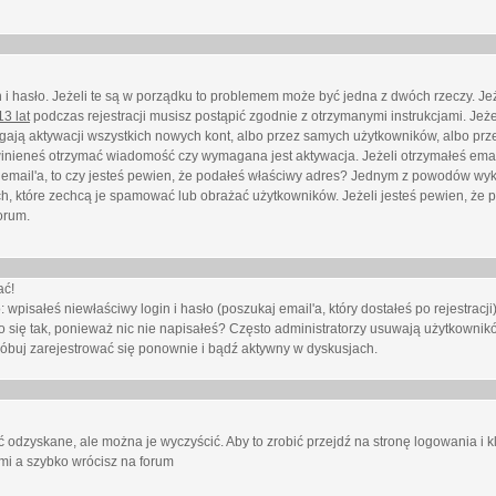
i hasło. Jeżeli te są w porządku to problemem może być jedna z dwóch rzeczy. Je
3 lat
podczas rejestracji musisz postąpić zgodnie z otrzymanymi instrukcjami. Jeżel
ają aktywacji wszystkich nowych kont, albo przez samych użytkowników, albo prze
winieneś otrzymać wiadomość czy wymagana jest aktywacja. Jeżeli otrzymałeś emai
eś email'a, to czy jesteś pewien, że podałeś właściwy adres? Jednym z powodów wyk
h, które zechcą je spamować lub obrażać użytkowników. Jeżeli jesteś pewien, że 
orum.
ać!
isałeś niewłaściwy login i hasło (poszukaj email'a, który dostałeś po rejestracji)
 się tak, ponieważ nic nie napisałeś? Często administratorzy usuwają użytkownikó
róbuj zarejestrować się ponownie i bądź aktywny w dyskusjach.
 odzyskane, ale można je wyczyścić. Aby to zrobić przejdź na stronę logowania i kl
ami a szybko wrócisz na forum