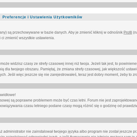
Preferencje i Ustawienia Użytkowników
owany) są przechowywane w bazie danych. Aby je zmienić kliknij w odnośnik
Profil
(n
i ci zmienić wszystkie ustawienia.
że widzisz czasy ze strefy czasowej innej niż twoja. Jeżeli tak jest, to powinien
nią dla twojego obszaru. Pamiętaj, że zmiana strefy czasowej, jak większość ustaw
. Jeśli więc jeszcze się nie zarejestrowałeś, teraz jest dobry moment, żeby to zro
awidłowe!
 czasowej są poprawne problemem może być czas letni. Forum nie jest zaprojektowa
bowiązywania czasu letniego podane czasy mogą różnić się o godzinę od prawdzi
administrator nie zainstalował twojego języka albo program nie został jeszcze p