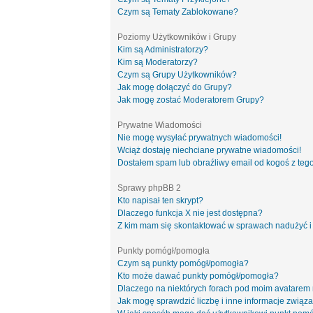
Czym są Tematy Zablokowane?
Poziomy Użytkowników i Grupy
Kim są Administratorzy?
Kim są Moderatorzy?
Czym są Grupy Użytkowników?
Jak mogę dołączyć do Grupy?
Jak mogę zostać Moderatorem Grupy?
Prywatne Wiadomości
Nie mogę wysyłać prywatnych wiadomości!
Wciąż dostaję niechciane prywatne wiadomości!
Dostałem spam lub obraźliwy email od kogoś z tego
Sprawy phpBB 2
Kto napisał ten skrypt?
Dlaczego funkcja X nie jest dostępna?
Z kim mam się skontaktować w sprawach nadużyć i
Punkty pomógł/pomogła
Czym są punkty pomógł/pomogła?
Kto może dawać punkty pomógł/pomogła?
Dlaczego na niektórych forach pod moim avatarem
Jak mogę sprawdzić liczbę i inne informacje związa