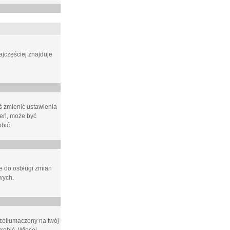
ajczęściej znajduje
eś zmienić ustawienia
ień, może być
bić.
ne do osbługi zmian
wych.
rzetłumaczony na twój