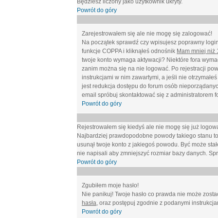
Będziesz liczony jako użytkownik ukryty.
Powrót do góry
Zarejestrowałem się ale nie mogę się zalogować!
Na początek sprawdź czy wpisujesz poprawny login 
funkcje COPPA i kliknąłeś odnośnik
Mam mniej niż 1
twoje konto wymaga aktywacji? Niektóre fora wymag
zanim można się na nie logować. Po rejestracji po
instrukcjami w nim zawartymi, a jeśli nie otrzymał
jest redukcja dostępu do forum osób nieporządanyc
email spróbuj skontaktować się z administratorem f
Powrót do góry
Rejestrowałem się kiedyś ale nie mogę się już logow
Najbardziej prawdopodobne powody takiego stanu to: wp
usunął twoje konto z jakiegoś powodu. Być może stało
nie napisali aby zmniejszyć rozmiar bazy danych. Sp
Powrót do góry
Zgubiłem moje hasło!
Nie panikuj! Twoje hasło co prawda nie może zostać
hasła
, oraz postępuj zgodnie z podanymi instrukcj
Powrót do góry