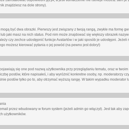
oże zainstalować odpowiedni język, a jeśli tłumaczenie nie istnieje możesz sam je 
ik znajdziesz na dole strony).
mogą być dwa obrazki. Pierwszy jest związany z twoją rangą, zwykle ma formę gw
lub jaki masz na nich status. Pod nim może znajdować się większy obrazek nazywa
zależy czy zechce udostępnić funkcje Avatartów i w jaki sposób je udostępni. Jeżeli
 niego możesz kierować pytania o jej powód (na pewno jest dobry!)
ojawiają się one pod nazwą użytkownika przy przeglądaniu tematu, oraz w twoim p
czbę postów, które napisałeś, i aby wyróżnić konkretne osoby, np. moderatorzy czy
lnie postów tylko po to, aby otrzymać wyższą rangę. W takim wypadku moderator lu
ania
email przez wbudowany w forum system (jeżeli admin go włączył). Jest tak aby z
ch użytkowników.