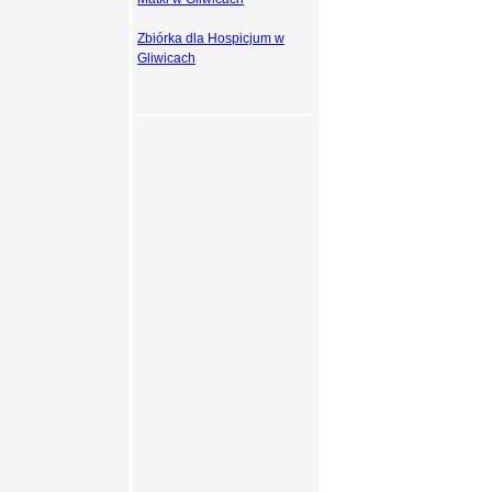
Zbiórka dla Hospicjum w
Gliwicach