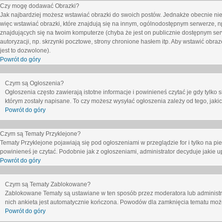
Czy mogę dodawać Obrazki?
Jak najbardziej możesz wstawiać obrazki do swoich postów. Jednakże obecnie nie
więc wstawiać obrazki, które znajdują się na innym, ogólnodostępnym serwerze, n
znajdujących się na twoim komputerze (chyba że jest on publicznie dostępnym 
autoryzacji, np. skrzynki pocztowe, strony chronione hasłem itp. Aby wstawić obr
jest to dozwolone).
Powrót do góry
Czym są Ogłoszenia?
Ogłoszenia często zawierają istotne informacje i powinieneś czytać je gdy tylko 
którym zostały napisane. To czy możesz wysyłać ogłoszenia zależy od tego, jak
Powrót do góry
Czym są Tematy Przyklejone?
Tematy Przyklejone pojawiają się pod ogłoszeniami w przeglądzie for i tylko na pi
powinieneś je czytać. Podobnie jak z ogłoszeniami, administrator decyduje jakie
Powrót do góry
Czym są Tematy Zablokowane?
Zablokowane Tematy są ustawiane w ten sposób przez moderatora lub administr
nich ankieta jest automatycznie kończona. Powodów dla zamknięcia tematu moż
Powrót do góry