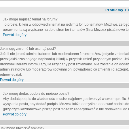
Problemy z 
Jak mogę napisać temat na forum?
To proste, kliknij w odpowiedni temat na jedym z for lub tematów. Możliwe, że b
uprawnienia są wypisane na dole stron for i tematów (lista
Możesz pisać nowe tem
Powrót do góry
Jak mogę zmienić lub usunąć post?
Jeżeli nie jesteś administratorem lub moderatorem forum możesz jedynie zmieniać
przez jakiś czas po jego napisaniu) kliknij w przycisk
zmień
przy danym poście. Jeże
drobnymi literami informujący, ile razy dany post zmieniano. Nie zostanie on dodany
administratorów lub moderatorów (powinni oni powiadomić co zmienili i dlaczego). 
odpowiedział.
Powrót do góry
Jak mogę dodać podpis do mojego postu?
Aby dodać podpis do wiadomości musisz najpierw go stworzyć w swoim profilu. 
wysyłania postu, aby dodać podpis. Możesz także domyślnie dodawać podpis do
(przy czym każdorazowo pisząc post możesz zadecydować o nie dodawaniu do n
Powrót do góry
Jak mogę utworzyć ankietę?