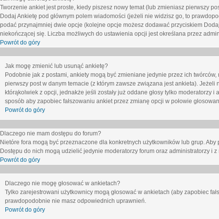
Tworzenie ankiet jest proste, kiedy piszesz nowy temat (lub zmieniasz pierwszy p
Dodaj Ankietę
pod głównym polem wiadomości (jeżeli nie widzisz go, to prawdopodo
podać przynajmniej dwie opcje (kolejne opcje możesz dodawać przyciskiem
Dodaj
niekończącej się. Liczba możliwych do ustawienia opcji jest określana przez admini
Powrót do góry
Jak mogę zmienić lub usunąć ankietę?
Podobnie jak z postami, ankiety mogą być zmieniane jedynie przez ich twórców,
pierwszy post w danym temacie (z którym zawsze związana jest ankieta). Jeżeli 
którąkolwiek z opcji, jednakże jeśli zostały już oddane głosy tylko moderatorzy i
sposób aby zapobiec fałszowaniu ankiet przez zmianę opcji w połowie głosowan
Powrót do góry
Dlaczego nie mam dostępu do forum?
Nietóre fora mogą być przeznaczone dla konkretnych użytkowników lub grup. Aby pr
Dostępu do nich mogą udzielić jedynie moderatorzy forum oraz administratorzy i z
Powrót do góry
Dlaczego nie mogę głosować w ankietach?
Tylko zarejestrowani użytkownicy mogą głosować w ankietach (aby zapobiec fałs
prawdopodobnie nie masz odpowiednich uprawnień.
Powrót do góry