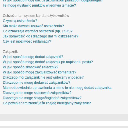
W jaki sposób mogę dać użytkownikowi punkt pomógł/pomogła?
Ile mogę wystawić punktów w jednym temacie?
Ostrzeżenia - system kar dla użytkowników
Czym są ostrzeżenia?
Kto może dawać i usuwać ostrzeżenia?
Co oznaczają wartości ostrzeżeń (np. 1/3/6)?
Jak sprawdzić kto i dlaczego dał mi ostrzeżenie?
Czy jest możliwość reklamacji?
Załączniki
W jaki sposób mogę dodać załączniki?
W jaki sposób mogę dodać załącznik po napisaniu postu?
W jaki sposób skasować załącznik?
W jaki sposób mogę zaktualizować komentarz?
Dlaczego mój załącznik nie jest widoczny w poście?
Dlaczego nie mogę dodawać załączników?
Mam odpowiednie uprawnienia a mimo to nie mogę dodać załącznika.
Dlaczego nie mogę skasować załączników?
Dlaczego nie mogę ściągać/ogladać załączników?
Co powinienem zrobić jeśli znajdę nielegalny załącznik?