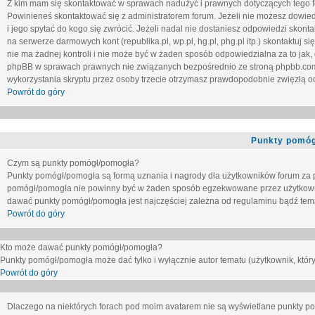
Z kim mam się skontaktować w sprawach nadużyć i prawnych dotyczących tego 
Powinieneś skontaktować się z administratorem forum. Jeżeli nie możesz dowiedz
i jego spytać do kogo się zwrócić. Jeżeli nadal nie dostaniesz odpowiedzi skontak
na serwerze darmowych kont (republika.pl, wp.pl, hg.pl, phg.pl itp.) skontaktuj
nie ma żadnej kontroli i nie może być w żaden sposób odpowiedzialna za to jak,
phpBB w sprawach prawnych nie związanych bezpośrednio ze stroną phpbb.co
wykorzystania skryptu przez osoby trzecie otrzymasz prawdopodobnie zwięzłą od
Powrót do góry
Punkty pomóg
Czym są punkty pomógł/pomogła?
Punkty pomógł/pomogła są formą uznania i nagrody dla użytkowników forum za
pomógł/pomogła nie powinny być w żaden sposób egzekwowane przez użytkown
dawać punkty pomógł/pomogła jest najczęściej zależna od regulaminu bądź tema
Powrót do góry
Kto może dawać punkty pomógł/pomogła?
Punkty pomógł/pomogła może dać tylko i wyłącznie autor tematu (użytkownik, który
Powrót do góry
Dlaczego na niektórych forach pod moim avatarem nie są wyświetlane punkty 