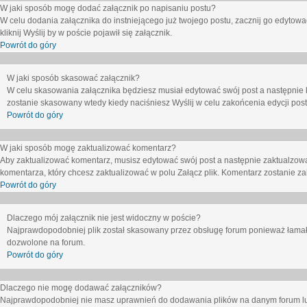
W jaki sposób mogę dodać załącznik po napisaniu postu?
W celu dodania załącznika do instniejącego już twojego postu, zacznij go edytow
kliknij
Wyślij
by w poście pojawił się załącznik.
Powrót do góry
W jaki sposób skasować załącznik?
W celu skasowania załącznika będziesz musiał edytować swój post a następnie 
zostanie skasowany wtedy kiedy naciśniesz
Wyślij
w celu zakońcenia edycji post
Powrót do góry
W jaki sposób mogę zaktualizować komentarz?
Aby zaktualizować komentarz, musisz edytować swój post a następnie zaktualzowa
komentarza, który chcesz zaktualizować w polu
Załącz plik
. Komentarz zostanie z
Powrót do góry
Dlaczego mój załącznik nie jest widoczny w poście?
Najprawdopodobniej plik został skasowany przez obsługę forum ponieważ łamał o
dozwolone na forum.
Powrót do góry
Dlaczego nie mogę dodawać załączników?
Najprawdopodobniej nie masz uprawnień do dodawania plików na danym forum lub 