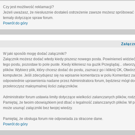
Czy jest możliwość reklamacji?
Jeżeli uważasz, że niesłusznie dostałeś ostrzeżenie zawsze możesz spróbować 
tematy dotyczące spraw forum.
Powrót do góry
Załącz
W jaki sposób mogę dodać załączniki?
Załącznik możesz dodać wtedy kiedy piszesz nowego posta. Powinieneś widzie
tego postu, pozostaw to pole puste. Kiedy klikniesz na guzik
Przeglądaj...
otworzy
plików. Wybierz plik, który chcesz dodać do postu, zaznacz go i kliknij OK, Otwór
komputerze. Jeśli zdecydujesz się na wpisanie komentarza w polu
Komentarz za
odpowiednie uprawnienia nadane przez Administratora forum, będziesz mógł do
przekroczysz maksymalnej ilości załączników.
Administrator forum ustawia limity dotyczące wielkości załanczanych plików, ro
Pamiętaj, że twoim obowiązkiem jest dbać o legalność załanczanych plików. W p
może usunąć załączniki bez twojej wiedzy.
Pamiętaj, że obsługa forum nie odpowiada za stracone dane.
Powrót do góry