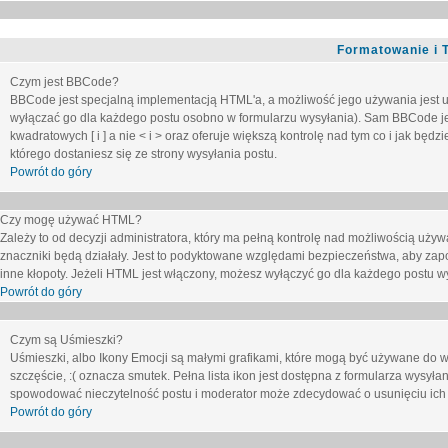
Formatowanie i 
Czym jest BBCode?
BBCode jest specjalną implementacją HTML'a, a możliwość jego używania jest 
wyłączać go dla każdego postu osobno w formularzu wysyłania). Sam BBCode je
kwadratowych [ i ] a nie < i > oraz oferuje większą kontrolę nad tym co i jak bę
którego dostaniesz się ze strony wysyłania postu.
Powrót do góry
Czy mogę używać HTML?
Zależy to od decyzji administratora, który ma pełną kontrolę nad możliwością uż
znaczniki będą działały. Jest to podyktowane względami
bezpieczeństwa
, aby zap
inne kłopoty. Jeżeli HTML jest włączony, możesz wyłączyć go dla każdego postu w
Powrót do góry
Czym są Uśmieszki?
Uśmieszki, albo Ikony Emocji są małymi grafikami, które mogą być używane do wy
szczęście, :( oznacza smutek. Pełna lista ikon jest dostępna z formularza wysy
spowodować nieczytelność postu i moderator może zdecydować o usunięciu ich 
Powrót do góry