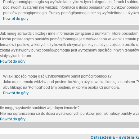
Punkty pomógł/pomogła są wyświetlane tylko w tych kategoriach, forach i subfor
pod swoim avatarem nie widzisz informacji o ilości posiadanych punktów pomógł
punktów pomógł/pomogła. Punkty pomógł/pomogłą nie są wyświetlane u użytkown
Powrót do góry
Jak mogę sprawdzić liczbę i inne informacje związane z punktami, które posiadam j
Liczba posiadanych punktów pomógł/pomogła jest wyświetlana w widoku tematu p
tematów i postów, w których użytkownik otrzymał punkty należy przejść do profilu u
został wystawiony punkt pomógł/pomogła jest wyróżniony spośród innych tematów 
statystykach forum.
Powrót do góry
W jaki sposób mogę dać użytkownikowi punkt pomógł/pomogła?
Jako autor tematu widzisz pod postem każdego użytkownika ikonkę z napisem 'Pom
aby kliknąć na 'Pomógł' pod tym postem, w którym osoba Ci pomogła.
Powrót do góry
Ile mogę wystawić punktów w jednym temacie?
Nie ma ograniczenia co do ilości wystawionych punktów, jednak należy punkty wyst
Powrót do góry
Ostrzeżenia - system k