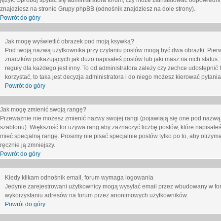
język. Spróbuj spytać się administratora forum, czy może zainstalować odpowiedni j
znajdziesz na stronie Grupy phpBB (odnośnik znajdziesz na dole strony).
Powrót do góry
Jak mogę wyświetlić obrazek pod moją ksywką?
Pod twoją nazwą użytkownika przy czytaniu postów mogą być dwa obrazki. Pierw
znaczków pokazujących jak dużo napisałeś postów lub jaki masz na nich status
reguły dla każdego jest inny. To od administratora zależy czy zechce udostępnić f
korzystać, to taka jest decyzja administratora i do niego możesz kierować pytani
Powrót do góry
Jak mogę zmienić swoją rangę?
Przeważnie nie możesz zmienić nazwy swojej rangi (pojawiają się one pod nazwą u
szablonu). Większość for używa rang aby zaznaczyć liczbę postów, które napisałeś
mieć specjalną rangę. Prosimy nie pisać specjalnie postów tylko po to, aby otrzy
ręcznie ją zmniejszy.
Powrót do góry
Kiedy klikam odnośnik email, forum wymaga logowania
Jedynie zarejestrowani użytkownicy mogą wysyłać email przez wbudowany w foru
wykorzystaniu adresów na forum przez anonimowych użytkowników.
Powrót do góry