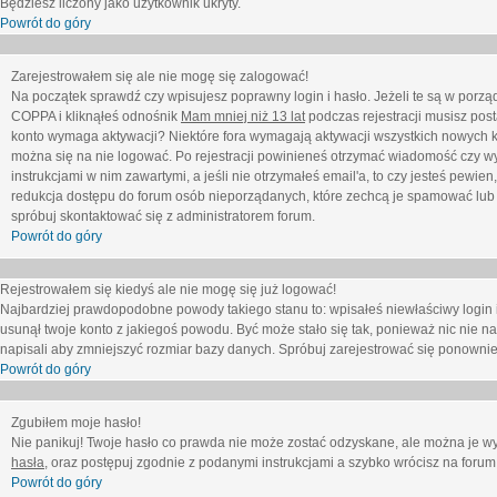
Będziesz liczony jako użytkownik ukryty.
Powrót do góry
Zarejestrowałem się ale nie mogę się zalogować!
Na początek sprawdź czy wpisujesz poprawny login i hasło. Jeżeli te są w porz
COPPA i kliknąłeś odnośnik
Mam mniej niż 13 lat
podczas rejestracji musisz post
konto wymaga aktywacji? Niektóre fora wymagają aktywacji wszystkich nowych k
można się na nie logować. Po rejestracji powinieneś otrzymać wiadomość czy wy
instrukcjami w nim zawartymi, a jeśli nie otrzymałeś email'a, to czy jesteś pew
redukcja dostępu do forum osób nieporządanych, które zechcą je spamować lub 
spróbuj skontaktować się z administratorem forum.
Powrót do góry
Rejestrowałem się kiedyś ale nie mogę się już logować!
Najbardziej prawdopodobne powody takiego stanu to: wpisałeś niewłaściwy login i ha
usunął twoje konto z jakiegoś powodu. Być może stało się tak, ponieważ nic nie n
napisali aby zmniejszyć rozmiar bazy danych. Spróbuj zarejestrować się ponownie
Powrót do góry
Zgubiłem moje hasło!
Nie panikuj! Twoje hasło co prawda nie może zostać odzyskane, ale można je wycz
hasła
, oraz postępuj zgodnie z podanymi instrukcjami a szybko wrócisz na forum
Powrót do góry