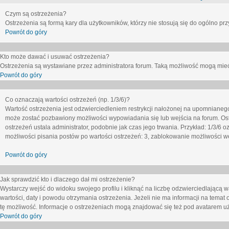
Czym są ostrzeżenia?
Ostrzeżenia są formą kary dla użytkowników, którzy nie stosują się do ogólno pr
Powrót do góry
Kto może dawać i usuwać ostrzeżenia?
Ostrzeżenia są wystawiane przez administratora forum. Taką możliwość mogą mieć
Powrót do góry
Co oznaczają wartości ostrzeżeń (np. 1/3/6)?
Wartość ostrzeżenia jest odzwierciedleniem restrykcji nałożonej na upomnianeg
może zostać pozbawiony możliwości wypowiadania się lub wejścia na forum. Ost
ostrzeżeń ustala administrator, podobnie jak czas jego trwania. Przykład: 1/3/6
możliwości pisania postów po wartości ostrzeżeń: 3, zablokowanie możliwości we
Powrót do góry
Jak sprawdzić kto i dlaczego dał mi ostrzeżenie?
Wystarczy wejść do widoku swojego profilu i kliknąć na liczbę odzwierciedlającą w
wartości, daty i powodu otrzymania ostrzeżenia. Jeżeli nie ma informacji na temat 
tę możliwość. Informacje o ostrzeżeniach mogą znajdować się też pod avatarem uż
Powrót do góry