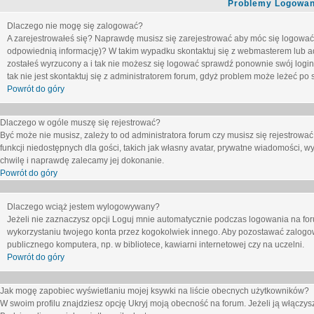
Problemy Logowani
Dlaczego nie mogę się zalogować?
A zarejestrowałeś się? Naprawdę musisz się zarejestrować aby móc się logować. 
odpowiednią informację)? W takim wypadku skontaktuj się z webmasterem lub adm
zostałeś wyrzucony a i tak nie możesz się logować sprawdź ponownie swój login i
tak nie jest skontaktuj się z administratorem forum, gdyż problem może leżeć po s
Powrót do góry
Dlaczego w ogóle muszę się rejestrować?
Być może nie musisz, zależy to od administratora forum czy musisz się rejestrowa
funkcji niedostępnych dla gości, takich jak własny avatar, prywatne wiadomości, wy
chwilę i naprawdę zalecamy jej dokonanie.
Powrót do góry
Dlaczego wciąż jestem wylogowywany?
Jeżeli nie zaznaczysz opcji
Loguj mnie automatycznie
podczas logowania na fo
wykorzystaniu twojego konta przez kogokolwiek innego. Aby pozostawać zalogow
publicznego komputera, np. w bibliotece, kawiarni internetowej czy na uczelni.
Powrót do góry
Jak mogę zapobiec wyświetlaniu mojej ksywki na liście obecnych użytkowników?
W swoim profilu znajdziesz opcję
Ukryj moją obecność na forum
. Jeżeli ją
włączys