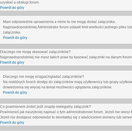
uzyskać u obsługi forum.
Powrót do góry
Mam odpowiednie uprawnienia a mimo to nie mogę dodać załącznika.
Najprawdopodobniej Administrator forum ustawił limit wielkości jednego pliku lu
załącznika.
Powrót do góry
Dlaczego nie mogę skasować załączników?
Najprawdopodobniej nie masz takich praw by kasować załączniki na danym forum. J
Powrót do góry
Dlaczego nie mogę ściągać/ogladać załączników?
Na niektórych forach dostęp do załączników mają użytkownicy lub grupy użytkow
dowiedzenia się więcej na temat możliwości oglądania załączników.
Powrót do góry
Co powinienem zrobić jeśli znajdę nielegalny załącznik?
Powinieneś jak naszybciej napisać o tym administratorowi forum. Jeżeli nie wiesz k
Jeżeli nie dostajesz odpowiedzi to skontaktuj się z właścicielem domeny lub serwe
Powrót do góry