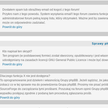
Dostałem spam lub obraźliwy email od kogoś z tego forum!
Przykro nam z tego powodu. System wysyłania email'i tego forum zawiera funkcje u
administratorowi forum pełną kopię listu, który otrzymałeś. Ważne jest by zawie
może on odpowiednio zadziałać.
Powrót do góry
Sprawy p
Kto napisał ten skrypt?
Ten program (w podstawowej formie) został stworzony, opublikowany i jest włas
udostępniany na zasadach licencji GNU General Public Licence i może być dow
Powrót do góry
Dlaczego funkcja X nie jest dostępna?
To oprogramowanie jest dziełem i własnością Grupy phpBB. Jeżeli sądzisz, że ja
zobacz co w tej sprawie ma do powiedzenia Grupa phpBB. Prosimy nie pisać próś
SourceForge do zarządzania tymi prośbami. Poszukaj na forum opinii Grupy phpBB n
wypadku postępuj zgodnie z podaną tam procedurą zgłaszania prośb.
Powrót do góry