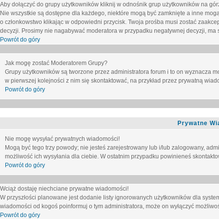
Aby dołączyć do grupy użytkowników kliknij w odnośnik grup użytkowników na górz
Nie wszystkie są dostępne dla każdego, niektóre mogą być zamknięte a inne mogą
o członkowstwo klikając w odpowiedni przycisk. Twoja prośba musi zostać zaakc
decyzji. Prosimy nie nagabywać moderatora w przypadku negatywnej decyzji, ma
Powrót do góry
Jak mogę zostać Moderatorem Grupy?
Grupy użytkowników są tworzone przez administratora forum i to on wyznacza m
w pierwszej kolejności z nim się skontaktować, na przykład przez prywatną wia
Powrót do góry
Prywatne Wi
Nie mogę wysyłać prywatnych wiadomości!
Mogą być tego trzy powody; nie jesteś zarejestrowany lub i/lub zalogowany, adm
możliwość ich wysyłania dla ciebie. W ostatnim przypadku powinieneś skontaktow
Powrót do góry
Wciąż dostaję niechciane prywatne wiadomości!
W przyszłości planowane jest dodanie listy ignorowanych użytkowników dla syste
wiadomości od kogoś poinformuj o tym administratora, może on wyłączyć możliwo
Powrót do góry