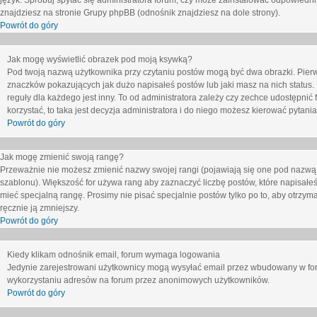
język. Spróbuj spytać się administratora forum, czy może zainstalować odpowiedni j
znajdziesz na stronie Grupy phpBB (odnośnik znajdziesz na dole strony).
Powrót do góry
Jak mogę wyświetlić obrazek pod moją ksywką?
Pod twoją nazwą użytkownika przy czytaniu postów mogą być dwa obrazki. Pierw
znaczków pokazujących jak dużo napisałeś postów lub jaki masz na nich status
reguły dla każdego jest inny. To od administratora zależy czy zechce udostępnić f
korzystać, to taka jest decyzja administratora i do niego możesz kierować pytani
Powrót do góry
Jak mogę zmienić swoją rangę?
Przeważnie nie możesz zmienić nazwy swojej rangi (pojawiają się one pod nazwą u
szablonu). Większość for używa rang aby zaznaczyć liczbę postów, które napisałeś
mieć specjalną rangę. Prosimy nie pisać specjalnie postów tylko po to, aby otrzy
ręcznie ją zmniejszy.
Powrót do góry
Kiedy klikam odnośnik email, forum wymaga logowania
Jedynie zarejestrowani użytkownicy mogą wysyłać email przez wbudowany w foru
wykorzystaniu adresów na forum przez anonimowych użytkowników.
Powrót do góry