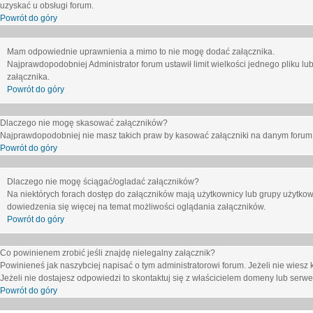
uzyskać u obsługi forum.
Powrót do góry
Mam odpowiednie uprawnienia a mimo to nie mogę dodać załącznika.
Najprawdopodobniej Administrator forum ustawił limit wielkości jednego pliku lu
załącznika.
Powrót do góry
Dlaczego nie mogę skasować załączników?
Najprawdopodobniej nie masz takich praw by kasować załączniki na danym forum. J
Powrót do góry
Dlaczego nie mogę ściągać/ogladać załączników?
Na niektórych forach dostęp do załączników mają użytkownicy lub grupy użytkow
dowiedzenia się więcej na temat możliwości oglądania załączników.
Powrót do góry
Co powinienem zrobić jeśli znajdę nielegalny załącznik?
Powinieneś jak naszybciej napisać o tym administratorowi forum. Jeżeli nie wiesz k
Jeżeli nie dostajesz odpowiedzi to skontaktuj się z właścicielem domeny lub serwe
Powrót do góry