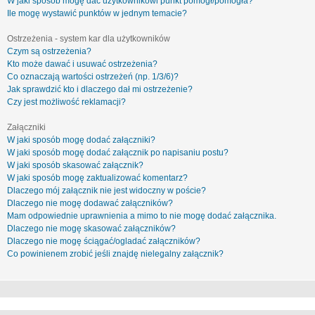
W jaki sposób mogę dać użytkownikowi punkt pomógł/pomogła?
Ile mogę wystawić punktów w jednym temacie?
Ostrzeżenia - system kar dla użytkowników
Czym są ostrzeżenia?
Kto może dawać i usuwać ostrzeżenia?
Co oznaczają wartości ostrzeżeń (np. 1/3/6)?
Jak sprawdzić kto i dlaczego dał mi ostrzeżenie?
Czy jest możliwość reklamacji?
Załączniki
W jaki sposób mogę dodać załączniki?
W jaki sposób mogę dodać załącznik po napisaniu postu?
W jaki sposób skasować załącznik?
W jaki sposób mogę zaktualizować komentarz?
Dlaczego mój załącznik nie jest widoczny w poście?
Dlaczego nie mogę dodawać załączników?
Mam odpowiednie uprawnienia a mimo to nie mogę dodać załącznika.
Dlaczego nie mogę skasować załączników?
Dlaczego nie mogę ściągać/ogladać załączników?
Co powinienem zrobić jeśli znajdę nielegalny załącznik?