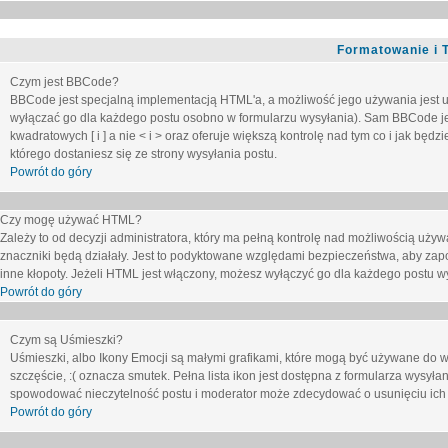
Formatowanie i 
Czym jest BBCode?
BBCode jest specjalną implementacją HTML'a, a możliwość jego używania jest 
wyłączać go dla każdego postu osobno w formularzu wysyłania). Sam BBCode je
kwadratowych [ i ] a nie < i > oraz oferuje większą kontrolę nad tym co i jak bę
którego dostaniesz się ze strony wysyłania postu.
Powrót do góry
Czy mogę używać HTML?
Zależy to od decyzji administratora, który ma pełną kontrolę nad możliwością uż
znaczniki będą działały. Jest to podyktowane względami
bezpieczeństwa
, aby zap
inne kłopoty. Jeżeli HTML jest włączony, możesz wyłączyć go dla każdego postu w
Powrót do góry
Czym są Uśmieszki?
Uśmieszki, albo Ikony Emocji są małymi grafikami, które mogą być używane do wy
szczęście, :( oznacza smutek. Pełna lista ikon jest dostępna z formularza wysy
spowodować nieczytelność postu i moderator może zdecydować o usunięciu ich 
Powrót do góry