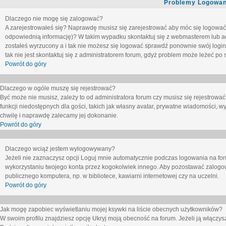
Problemy Logowani
Dlaczego nie mogę się zalogować?
A zarejestrowałeś się? Naprawdę musisz się zarejestrować aby móc się logować. 
odpowiednią informację)? W takim wypadku skontaktuj się z webmasterem lub adm
zostałeś wyrzucony a i tak nie możesz się logować sprawdź ponownie swój login i
tak nie jest skontaktuj się z administratorem forum, gdyż problem może leżeć po s
Powrót do góry
Dlaczego w ogóle muszę się rejestrować?
Być może nie musisz, zależy to od administratora forum czy musisz się rejestrowa
funkcji niedostępnych dla gości, takich jak własny avatar, prywatne wiadomości, wy
chwilę i naprawdę zalecamy jej dokonanie.
Powrót do góry
Dlaczego wciąż jestem wylogowywany?
Jeżeli nie zaznaczysz opcji
Loguj mnie automatycznie
podczas logowania na fo
wykorzystaniu twojego konta przez kogokolwiek innego. Aby pozostawać zalogow
publicznego komputera, np. w bibliotece, kawiarni internetowej czy na uczelni.
Powrót do góry
Jak mogę zapobiec wyświetlaniu mojej ksywki na liście obecnych użytkowników?
W swoim profilu znajdziesz opcję
Ukryj moją obecność na forum
. Jeżeli ją
włączys