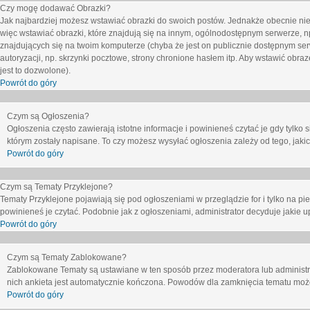
Czy mogę dodawać Obrazki?
Jak najbardziej możesz wstawiać obrazki do swoich postów. Jednakże obecnie nie
więc wstawiać obrazki, które znajdują się na innym, ogólnodostępnym serwerze, n
znajdujących się na twoim komputerze (chyba że jest on publicznie dostępnym 
autoryzacji, np. skrzynki pocztowe, strony chronione hasłem itp. Aby wstawić obr
jest to dozwolone).
Powrót do góry
Czym są Ogłoszenia?
Ogłoszenia często zawierają istotne informacje i powinieneś czytać je gdy tylko 
którym zostały napisane. To czy możesz wysyłać ogłoszenia zależy od tego, jak
Powrót do góry
Czym są Tematy Przyklejone?
Tematy Przyklejone pojawiają się pod ogłoszeniami w przeglądzie for i tylko na pi
powinieneś je czytać. Podobnie jak z ogłoszeniami, administrator decyduje jakie
Powrót do góry
Czym są Tematy Zablokowane?
Zablokowane Tematy są ustawiane w ten sposób przez moderatora lub administr
nich ankieta jest automatycznie kończona. Powodów dla zamknięcia tematu moż
Powrót do góry