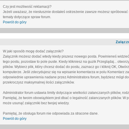
Czy jest możliwość reklamacji?
Jeżeli uważasz, że niesłusznie dostałeś ostrzeżenie zawsze możesz spróbować 
tematy dotyczące spraw forum.
Powrót do góry
Załącz
W jaki sposób mogę dodać załączniki?
Załącznik możesz dodać wtedy kiedy piszesz nowego posta. Powinieneś widzie
tego postu, pozostaw to pole puste. Kiedy klikniesz na guzik
Przeglądaj...
otworzy
plików. Wybierz plik, który chcesz dodać do postu, zaznacz go i kliknij OK, Otwór
komputerze. Jeśli zdecydujesz się na wpisanie komentarza w polu
Komentarz za
odpowiednie uprawnienia nadane przez Administratora forum, będziesz mógł do
przekroczysz maksymalnej ilości załączników.
Administrator forum ustawia limity dotyczące wielkości załanczanych plików, ro
Pamiętaj, że twoim obowiązkiem jest dbać o legalność załanczanych plików. W p
może usunąć załączniki bez twojej wiedzy.
Pamiętaj, że obsługa forum nie odpowiada za stracone dane.
Powrót do góry