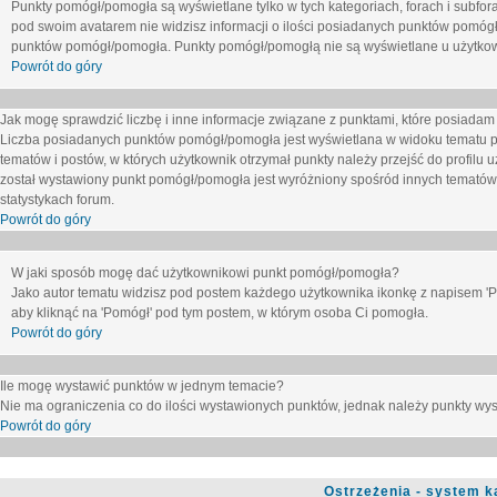
Punkty pomógł/pomogła są wyświetlane tylko w tych kategoriach, forach i subfor
pod swoim avatarem nie widzisz informacji o ilości posiadanych punktów pomógł
punktów pomógł/pomogła. Punkty pomógł/pomogłą nie są wyświetlane u użytkown
Powrót do góry
Jak mogę sprawdzić liczbę i inne informacje związane z punktami, które posiadam j
Liczba posiadanych punktów pomógł/pomogła jest wyświetlana w widoku tematu p
tematów i postów, w których użytkownik otrzymał punkty należy przejść do profilu u
został wystawiony punkt pomógł/pomogła jest wyróżniony spośród innych tematów 
statystykach forum.
Powrót do góry
W jaki sposób mogę dać użytkownikowi punkt pomógł/pomogła?
Jako autor tematu widzisz pod postem każdego użytkownika ikonkę z napisem 'Pom
aby kliknąć na 'Pomógł' pod tym postem, w którym osoba Ci pomogła.
Powrót do góry
Ile mogę wystawić punktów w jednym temacie?
Nie ma ograniczenia co do ilości wystawionych punktów, jednak należy punkty wyst
Powrót do góry
Ostrzeżenia - system k