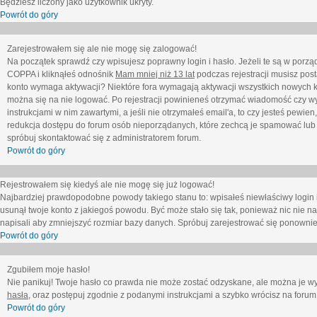
Będziesz liczony jako użytkownik ukryty.
Powrót do góry
Zarejestrowałem się ale nie mogę się zalogować!
Na początek sprawdź czy wpisujesz poprawny login i hasło. Jeżeli te są w porz
COPPA i kliknąłeś odnośnik
Mam mniej niż 13 lat
podczas rejestracji musisz post
konto wymaga aktywacji? Niektóre fora wymagają aktywacji wszystkich nowych k
można się na nie logować. Po rejestracji powinieneś otrzymać wiadomość czy wy
instrukcjami w nim zawartymi, a jeśli nie otrzymałeś email'a, to czy jesteś pew
redukcja dostępu do forum osób nieporządanych, które zechcą je spamować lub 
spróbuj skontaktować się z administratorem forum.
Powrót do góry
Rejestrowałem się kiedyś ale nie mogę się już logować!
Najbardziej prawdopodobne powody takiego stanu to: wpisałeś niewłaściwy login i ha
usunął twoje konto z jakiegoś powodu. Być może stało się tak, ponieważ nic nie n
napisali aby zmniejszyć rozmiar bazy danych. Spróbuj zarejestrować się ponownie
Powrót do góry
Zgubiłem moje hasło!
Nie panikuj! Twoje hasło co prawda nie może zostać odzyskane, ale można je wycz
hasła
, oraz postępuj zgodnie z podanymi instrukcjami a szybko wrócisz na forum
Powrót do góry