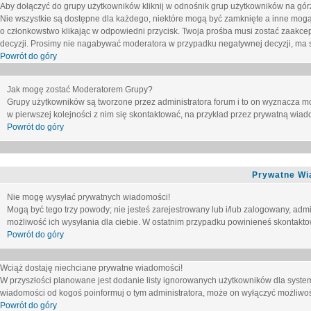
Aby dołączyć do grupy użytkowników kliknij w odnośnik grup użytkowników na górz
Nie wszystkie są dostępne dla każdego, niektóre mogą być zamknięte a inne mogą
o członkowstwo klikając w odpowiedni przycisk. Twoja prośba musi zostać zaakc
decyzji. Prosimy nie nagabywać moderatora w przypadku negatywnej decyzji, ma
Powrót do góry
Jak mogę zostać Moderatorem Grupy?
Grupy użytkowników są tworzone przez administratora forum i to on wyznacza m
w pierwszej kolejności z nim się skontaktować, na przykład przez prywatną wia
Powrót do góry
Prywatne Wi
Nie mogę wysyłać prywatnych wiadomości!
Mogą być tego trzy powody; nie jesteś zarejestrowany lub i/lub zalogowany, adm
możliwość ich wysyłania dla ciebie. W ostatnim przypadku powinieneś skontaktow
Powrót do góry
Wciąż dostaję niechciane prywatne wiadomości!
W przyszłości planowane jest dodanie listy ignorowanych użytkowników dla syste
wiadomości od kogoś poinformuj o tym administratora, może on wyłączyć możliwo
Powrót do góry