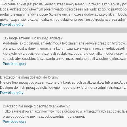
Tworzenie ankiet jest proste, kiedy piszesz nowy temat (lub zmieniasz pierwszy p
Dodaj Ankietę
pod głównym polem wiadomości (jeżeli nie widzisz go, to prawdopodo
podać przynajmniej dwie opcje (kolejne opcje możesz dodawać przyciskiem
Dodaj
niekończącej się. Liczba możliwych do ustawienia opcji jest określana przez admini
Powrót do góry
Jak mogę zmienić lub usunąć ankietę?
Podobnie jak z postami, ankiety mogą być zmieniane jedynie przez ich twórców,
pierwszy post w danym temacie (z którym zawsze związana jest ankieta). Jeżeli 
którąkolwiek z opcji, jednakże jeśli zostały już oddane głosy tylko moderatorzy i
sposób aby zapobiec fałszowaniu ankiet przez zmianę opcji w połowie głosowan
Powrót do góry
Dlaczego nie mam dostępu do forum?
Nietóre fora mogą być przeznaczone dla konkretnych użytkowników lub grup. Aby pr
Dostępu do nich mogą udzielić jedynie moderatorzy forum oraz administratorzy i z
Powrót do góry
Dlaczego nie mogę głosować w ankietach?
Tylko zarejestrowani użytkownicy mogą głosować w ankietach (aby zapobiec fałs
prawdopodobnie nie masz odpowiednich uprawnień.
Powrót do góry