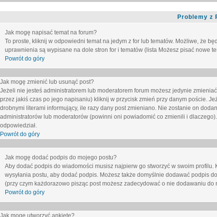
Problemy z 
Jak mogę napisać temat na forum?
To proste, kliknij w odpowiedni temat na jedym z for lub tematów. Możliwe, że b
uprawnienia są wypisane na dole stron for i tematów (lista
Możesz pisać nowe tem
Powrót do góry
Jak mogę zmienić lub usunąć post?
Jeżeli nie jesteś administratorem lub moderatorem forum możesz jedynie zmieniać
przez jakiś czas po jego napisaniu) kliknij w przycisk
zmień
przy danym poście. Jeże
drobnymi literami informujący, ile razy dany post zmieniano. Nie zostanie on dodany
administratorów lub moderatorów (powinni oni powiadomić co zmienili i dlaczego). 
odpowiedział.
Powrót do góry
Jak mogę dodać podpis do mojego postu?
Aby dodać podpis do wiadomości musisz najpierw go stworzyć w swoim profilu. 
wysyłania postu, aby dodać podpis. Możesz także domyślnie dodawać podpis do
(przy czym każdorazowo pisząc post możesz zadecydować o nie dodawaniu do n
Powrót do góry
Jak mogę utworzyć ankietę?