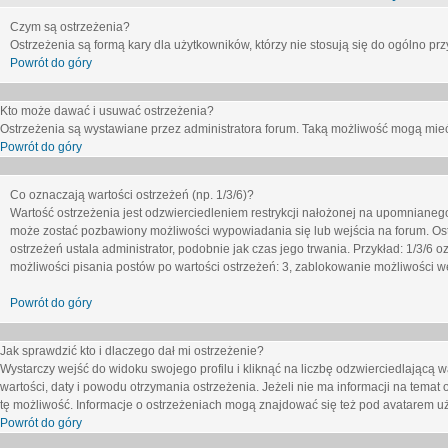
Czym są ostrzeżenia?
Ostrzeżenia są formą kary dla użytkowników, którzy nie stosują się do ogólno pr
Powrót do góry
Kto może dawać i usuwać ostrzeżenia?
Ostrzeżenia są wystawiane przez administratora forum. Taką możliwość mogą mieć
Powrót do góry
Co oznaczają wartości ostrzeżeń (np. 1/3/6)?
Wartość ostrzeżenia jest odzwierciedleniem restrykcji nałożonej na upomnianeg
może zostać pozbawiony możliwości wypowiadania się lub wejścia na forum. Ost
ostrzeżeń ustala administrator, podobnie jak czas jego trwania. Przykład: 1/3/6
możliwości pisania postów po wartości ostrzeżeń: 3, zablokowanie możliwości we
Powrót do góry
Jak sprawdzić kto i dlaczego dał mi ostrzeżenie?
Wystarczy wejść do widoku swojego profilu i kliknąć na liczbę odzwierciedlającą w
wartości, daty i powodu otrzymania ostrzeżenia. Jeżeli nie ma informacji na temat 
tę możliwość. Informacje o ostrzeżeniach mogą znajdować się też pod avatarem uż
Powrót do góry