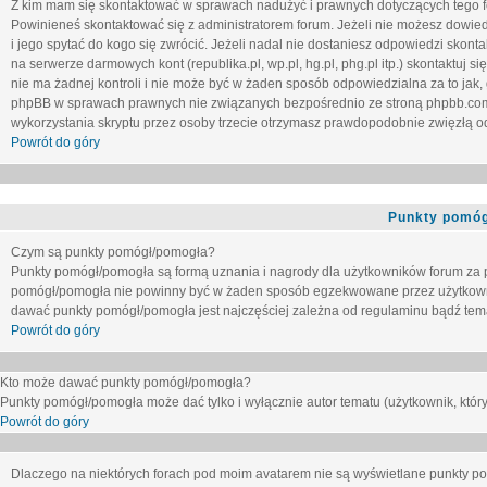
Z kim mam się skontaktować w sprawach nadużyć i prawnych dotyczących tego 
Powinieneś skontaktować się z administratorem forum. Jeżeli nie możesz dowiedz
i jego spytać do kogo się zwrócić. Jeżeli nadal nie dostaniesz odpowiedzi skontak
na serwerze darmowych kont (republika.pl, wp.pl, hg.pl, phg.pl itp.) skontaktuj
nie ma żadnej kontroli i nie może być w żaden sposób odpowiedzialna za to jak,
phpBB w sprawach prawnych nie związanych bezpośrednio ze stroną phpbb.co
wykorzystania skryptu przez osoby trzecie otrzymasz prawdopodobnie zwięzłą od
Powrót do góry
Punkty pomóg
Czym są punkty pomógł/pomogła?
Punkty pomógł/pomogła są formą uznania i nagrody dla użytkowników forum za
pomógł/pomogła nie powinny być w żaden sposób egzekwowane przez użytkown
dawać punkty pomógł/pomogła jest najczęściej zależna od regulaminu bądź tema
Powrót do góry
Kto może dawać punkty pomógł/pomogła?
Punkty pomógł/pomogła może dać tylko i wyłącznie autor tematu (użytkownik, który
Powrót do góry
Dlaczego na niektórych forach pod moim avatarem nie są wyświetlane punkty 