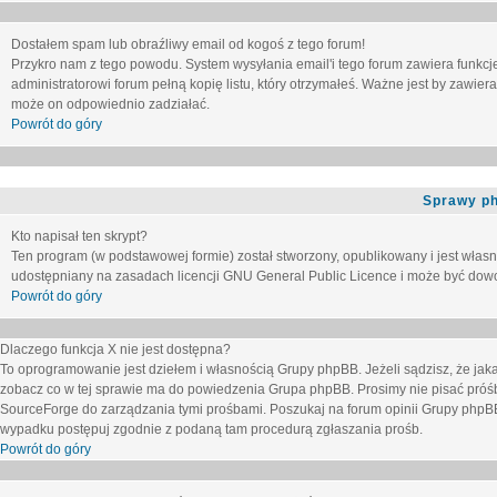
Dostałem spam lub obraźliwy email od kogoś z tego forum!
Przykro nam z tego powodu. System wysyłania email'i tego forum zawiera funkcje u
administratorowi forum pełną kopię listu, który otrzymałeś. Ważne jest by zawie
może on odpowiednio zadziałać.
Powrót do góry
Sprawy p
Kto napisał ten skrypt?
Ten program (w podstawowej formie) został stworzony, opublikowany i jest włas
udostępniany na zasadach licencji GNU General Public Licence i może być dow
Powrót do góry
Dlaczego funkcja X nie jest dostępna?
To oprogramowanie jest dziełem i własnością Grupy phpBB. Jeżeli sądzisz, że ja
zobacz co w tej sprawie ma do powiedzenia Grupa phpBB. Prosimy nie pisać próś
SourceForge do zarządzania tymi prośbami. Poszukaj na forum opinii Grupy phpBB n
wypadku postępuj zgodnie z podaną tam procedurą zgłaszania prośb.
Powrót do góry