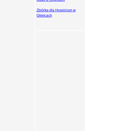
Zbiórka dla Hospicjum w
Gliwicach