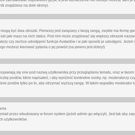
oże zainstalować odpowiedni język, a jeśli tłumaczenie nie istnieje możesz sam je 
ik znajdziesz na dole strony).
mogą być dwa obrazki. Pierwszy jest związany z twoją rangą, zwykle ma formę gw
lub jaki masz na nich status. Pod nim może znajdować się większy obrazek nazywa
zależy czy zechce udostępnić funkcje Avatartów i w jaki sposób je udostępni. Jeżeli
 niego możesz kierować pytania o jej powód (na pewno jest dobry!)
ojawiają się one pod nazwą użytkownika przy przeglądaniu tematu, oraz w twoim p
czbę postów, które napisałeś, i aby wyróżnić konkretne osoby, np. moderatorzy czy
lnie postów tylko po to, aby otrzymać wyższą rangę. W takim wypadku moderator lu
ania
email przez wbudowany w forum system (jeżeli admin go włączył). Jest tak aby z
ch użytkowników.