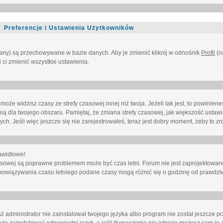
Preferencje i Ustawienia Użytkowników
owany) są przechowywane w bazie danych. Aby je zmienić kliknij w odnośnik
Profil
(n
i ci zmienić wszystkie ustawienia.
że widzisz czasy ze strefy czasowej innej niż twoja. Jeżeli tak jest, to powinien
nią dla twojego obszaru. Pamiętaj, że zmiana strefy czasowej, jak większość ustaw
. Jeśli więc jeszcze się nie zarejestrowałeś, teraz jest dobry moment, żeby to zro
awidłowe!
 czasowej są poprawne problemem może być czas letni. Forum nie jest zaprojektowa
bowiązywania czasu letniego podane czasy mogą różnić się o godzinę od prawdzi
administrator nie zainstalował twojego języka albo program nie został jeszcze p