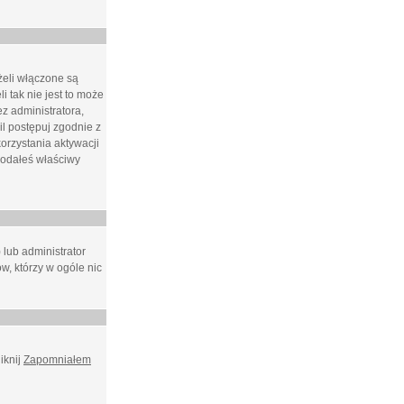
żeli włączone są
i tak nie jest to może
z administratora,
l postępuj zgodnie z
orzystania aktywacji
podałeś właściwy
 lub administrator
w, którzy w ogóle nic
iknij
Zapomniałem