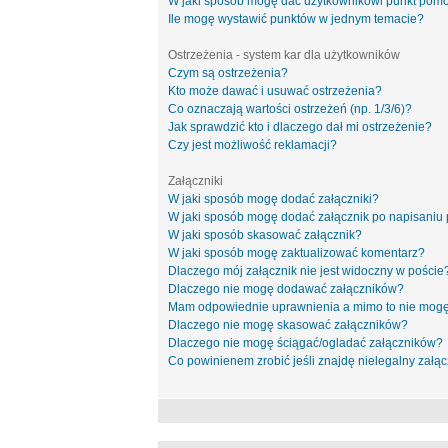
W jaki sposób mogę dać użytkownikowi punkt pom
Ile mogę wystawić punktów w jednym temacie?
Ostrzeżenia - system kar dla użytkowników
Czym są ostrzeżenia?
Kto może dawać i usuwać ostrzeżenia?
Co oznaczają wartości ostrzeżeń (np. 1/3/6)?
Jak sprawdzić kto i dlaczego dał mi ostrzeżenie?
Czy jest możliwość reklamacji?
Załączniki
W jaki sposób mogę dodać załączniki?
W jaki sposób mogę dodać załącznik po napisaniu 
W jaki sposób skasować załącznik?
W jaki sposób mogę zaktualizować komentarz?
Dlaczego mój załącznik nie jest widoczny w poście
Dlaczego nie mogę dodawać załączników?
Mam odpowiednie uprawnienia a mimo to nie mogę
Dlaczego nie mogę skasować załączników?
Dlaczego nie mogę ściągać/ogladać załączników?
Co powinienem zrobić jeśli znajdę nielegalny załąc