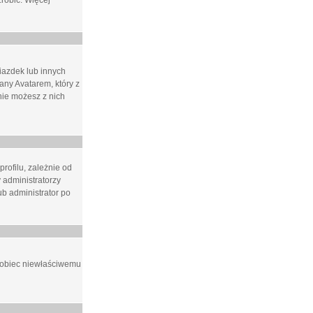
zrobić. Więcej
iazdek lub innych
ny Avatarem, który z
 nie możesz z nich
rofilu, zależnie od
 administratorzy
b administrator po
apobiec niewłaściwemu