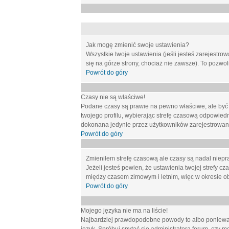
Jak mogę zmienić swoje ustawienia?
Wszystkie twoje ustawienia (jeśli jesteś zarejestr
się na górze strony, chociaż nie zawsze). To pozwol
Powrót do góry
Czasy nie są właściwe!
Podane czasy są prawie na pewno właściwe, ale być mo
twojego profilu, wybierając strefę czasową odpowied
dokonana jedynie przez użytkowników zarejestrowanych
Powrót do góry
Zmieniłem strefę czasową ale czasy są nadal niepr
Jeżeli jesteś pewien, że ustawienia twojej strefy
między czasem zimowym i letnim, więc w okresie o
Powrót do góry
Mojego języka nie ma na liście!
Najbardziej prawdopodobne powody to albo ponieważ 