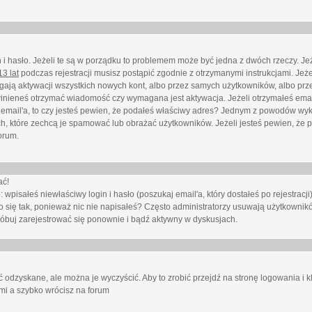
i hasło. Jeżeli te są w porządku to problemem może być jedna z dwóch rzeczy. Je
3 lat
podczas rejestracji musisz postąpić zgodnie z otrzymanymi instrukcjami. Jeżel
ają aktywacji wszystkich nowych kont, albo przez samych użytkowników, albo prze
winieneś otrzymać wiadomość czy wymagana jest aktywacja. Jeżeli otrzymałeś emai
eś email'a, to czy jesteś pewien, że podałeś właściwy adres? Jednym z powodów wyk
h, które zechcą je spamować lub obrażać użytkowników. Jeżeli jesteś pewien, że 
orum.
ać!
isałeś niewłaściwy login i hasło (poszukaj email'a, który dostałeś po rejestracji)
 się tak, ponieważ nic nie napisałeś? Często administratorzy usuwają użytkownikó
róbuj zarejestrować się ponownie i bądź aktywny w dyskusjach.
 odzyskane, ale można je wyczyścić. Aby to zrobić przejdź na stronę logowania i kl
ami a szybko wrócisz na forum