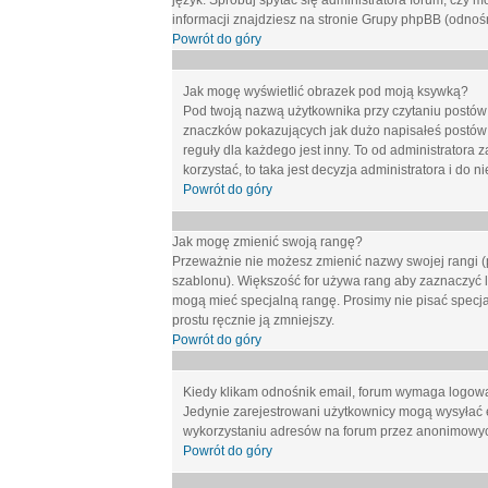
język. Spróbuj spytać się administratora forum, czy m
informacji znajdziesz na stronie Grupy phpBB (odnośn
Powrót do góry
Jak mogę wyświetlić obrazek pod moją ksywką?
Pod twoją nazwą użytkownika przy czytaniu postów 
znaczków pokazujących jak dużo napisałeś postów 
reguły dla każdego jest inny. To od administratora 
korzystać, to taka jest decyzja administratora i do
Powrót do góry
Jak mogę zmienić swoją rangę?
Przeważnie nie możesz zmienić nazwy swojej rangi (p
szablonu). Większość for używa rang aby zaznaczyć li
mogą mieć specjalną rangę. Prosimy nie pisać specja
prostu ręcznie ją zmniejszy.
Powrót do góry
Kiedy klikam odnośnik email, forum wymaga logow
Jedynie zarejestrowani użytkownicy mogą wysyłać 
wykorzystaniu adresów na forum przez anonimowy
Powrót do góry