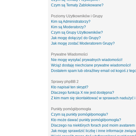
Czym są Tematy Zablokowane?
Poziomy Użytkowników i Grupy
Kim są Administratorzy?
Kim są Moderatorzy?
Czym są Grupy Użytkowników?
Jak mogę dołączyć do Grupy?
Jak mogę zostać Moderatorem Grupy?
Prywatne Wiadomości
Nie mogę wysyłać prywatnych wiadomości!
Wciąż dostaję niechciane prywatne wiadomości!
Dostałem spam lub obraźliwy email od kogoś z tego
Sprawy phpBB 2
Kto napisał ten skrypt?
Dlaczego funkcja X nie jest dostępna?
Z kim mam się skontaktować w sprawach nadużyć i
Punkty pomógł/pomogła
Czym są punkty pomógł/pomogła?
Kto może dawać punkty pomógł/pomogła?
Dlaczego na niektórych forach pod moim avatarem
Jak mogę sprawdzić liczbę i inne informacje związa