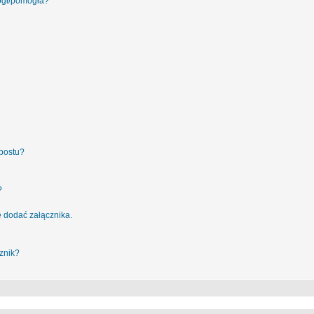
ógł/pomogła?
postu?
?
 dodać załącznika.
znik?