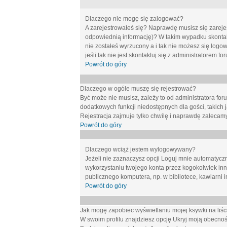
Dlaczego nie mogę się zalogować?
A zarejestrowałeś się? Naprawdę musisz się zarejes
odpowiednią informację)? W takim wypadku skontakt
nie zostałeś wyrzucony a i tak nie możesz się logo
jeśli tak nie jest skontaktuj się z administratorem 
Powrót do góry
Dlaczego w ogóle muszę się rejestrować?
Być może nie musisz, zależy to od administratora for
dodatkowych funkcji niedostępnych dla gości, takich 
Rejestracja zajmuje tylko chwilę i naprawdę zalecamy
Powrót do góry
Dlaczego wciąż jestem wylogowywany?
Jeżeli nie zaznaczysz opcji
Loguj mnie automatycz
wykorzystaniu twojego konta przez kogokolwiek in
publicznego komputera, np. w bibliotece, kawiarni i
Powrót do góry
Jak mogę zapobiec wyświetlaniu mojej ksywki na li
W swoim profilu znajdziesz opcję
Ukryj moją obecnoś