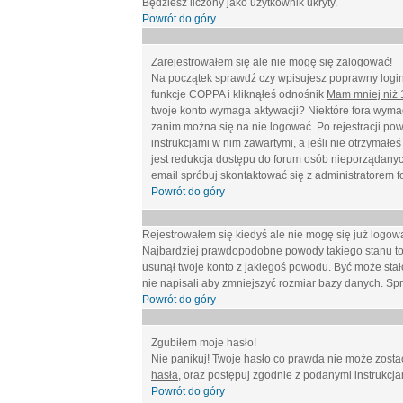
Będziesz liczony jako użytkownik ukryty.
Powrót do góry
Zarejestrowałem się ale nie mogę się zalogować!
Na początek sprawdź czy wpisujesz poprawny login 
funkcje COPPA i kliknąłeś odnośnik
Mam mniej niż 1
twoje konto wymaga aktywacji? Niektóre fora wymag
zanim można się na nie logować. Po rejestracji po
instrukcjami w nim zawartymi, a jeśli nie otrzymał
jest redukcja dostępu do forum osób nieporządanyc
email spróbuj skontaktować się z administratorem f
Powrót do góry
Rejestrowałem się kiedyś ale nie mogę się już logow
Najbardziej prawdopodobne powody takiego stanu to: wp
usunął twoje konto z jakiegoś powodu. Być może stało
nie napisali aby zmniejszyć rozmiar bazy danych. Sp
Powrót do góry
Zgubiłem moje hasło!
Nie panikuj! Twoje hasło co prawda nie może zostać
hasła
, oraz postępuj zgodnie z podanymi instrukcj
Powrót do góry