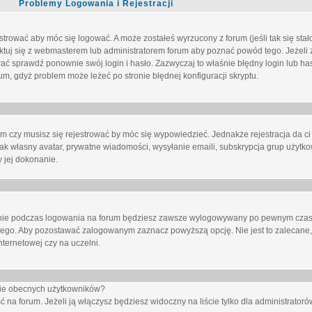
Problemy Logowania i Rejestracji
trować aby móc się logować. A może zostałeś wyrzucony z forum (jeśli tak się sta
uj się z webmasterem lub administratorem forum aby poznać powód tego. Jeżeli z
wać sprawdź ponownie swój login i hasło. Zazwyczaj to właśnie błędny login lub h
forum, gdyż problem może leżeć po stronie błędnej konfiguracji skryptu.
um czy musisz się rejestrować by móc się wypowiedzieć. Jednakże rejestracja da ci
jak własny avatar, prywatne wiadomości, wysyłanie emaili, subskrypcja grup użytko
 jej dokonanie.
nie
podczas logowania na forum będziesz zawsze wylogowywany po pewnym czasi
nego. Aby pozostawać zalogowanym zaznacz powyższą opcję. Nie jest to zalecane,
nternetowej czy na uczelni.
ście obecnych użytkowników?
ć na forum
. Jeżeli ją
włączysz
będziesz widoczny na liście tylko dla administratorów