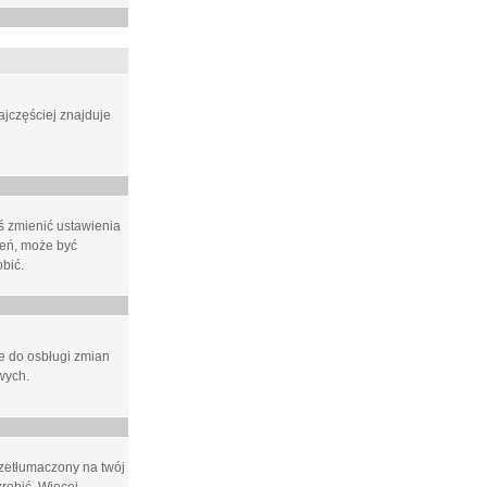
ajczęściej znajduje
eś zmienić ustawienia
ień, może być
bić.
ne do osbługi zmian
wych.
rzetłumaczony na twój