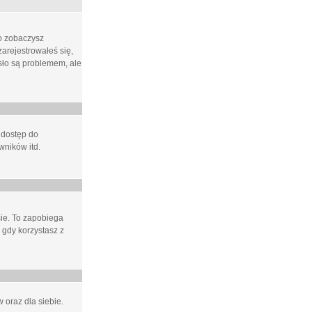
ło zobaczysz
arejestrowałeś się,
asło są problemem, ale
 dostęp do
wników itd.
e. To zapobiega
 gdy korzystasz z
 oraz dla siebie.