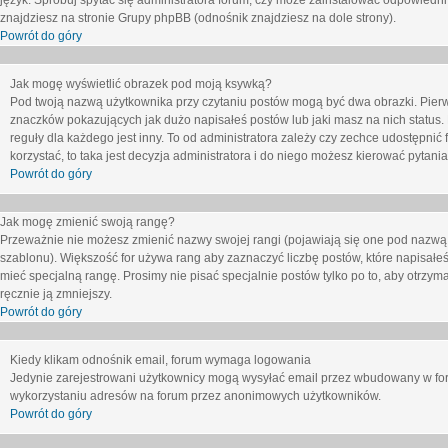
język. Spróbuj spytać się administratora forum, czy może zainstalować odpowiedni j
znajdziesz na stronie Grupy phpBB (odnośnik znajdziesz na dole strony).
Powrót do góry
Jak mogę wyświetlić obrazek pod moją ksywką?
Pod twoją nazwą użytkownika przy czytaniu postów mogą być dwa obrazki. Pierw
znaczków pokazujących jak dużo napisałeś postów lub jaki masz na nich status
reguły dla każdego jest inny. To od administratora zależy czy zechce udostępnić f
korzystać, to taka jest decyzja administratora i do niego możesz kierować pytani
Powrót do góry
Jak mogę zmienić swoją rangę?
Przeważnie nie możesz zmienić nazwy swojej rangi (pojawiają się one pod nazwą u
szablonu). Większość for używa rang aby zaznaczyć liczbę postów, które napisałeś
mieć specjalną rangę. Prosimy nie pisać specjalnie postów tylko po to, aby otrzy
ręcznie ją zmniejszy.
Powrót do góry
Kiedy klikam odnośnik email, forum wymaga logowania
Jedynie zarejestrowani użytkownicy mogą wysyłać email przez wbudowany w foru
wykorzystaniu adresów na forum przez anonimowych użytkowników.
Powrót do góry