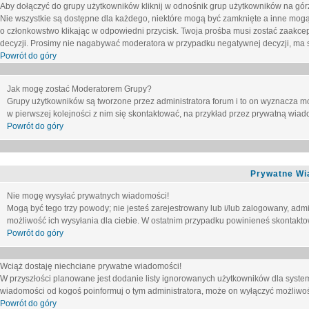
Aby dołączyć do grupy użytkowników kliknij w odnośnik grup użytkowników na górz
Nie wszystkie są dostępne dla każdego, niektóre mogą być zamknięte a inne mogą
o członkowstwo klikając w odpowiedni przycisk. Twoja prośba musi zostać zaakc
decyzji. Prosimy nie nagabywać moderatora w przypadku negatywnej decyzji, ma
Powrót do góry
Jak mogę zostać Moderatorem Grupy?
Grupy użytkowników są tworzone przez administratora forum i to on wyznacza m
w pierwszej kolejności z nim się skontaktować, na przykład przez prywatną wia
Powrót do góry
Prywatne Wi
Nie mogę wysyłać prywatnych wiadomości!
Mogą być tego trzy powody; nie jesteś zarejestrowany lub i/lub zalogowany, adm
możliwość ich wysyłania dla ciebie. W ostatnim przypadku powinieneś skontaktow
Powrót do góry
Wciąż dostaję niechciane prywatne wiadomości!
W przyszłości planowane jest dodanie listy ignorowanych użytkowników dla syste
wiadomości od kogoś poinformuj o tym administratora, może on wyłączyć możliwo
Powrót do góry