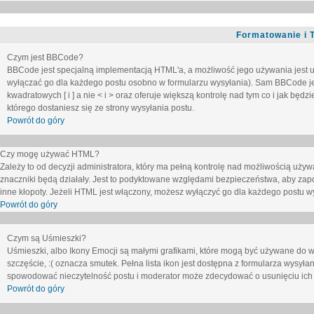
Formatowanie i 
Czym jest BBCode?
BBCode jest specjalną implementacją HTML'a, a możliwość jego używania jest 
wyłączać go dla każdego postu osobno w formularzu wysyłania). Sam BBCode je
kwadratowych [ i ] a nie < i > oraz oferuje większą kontrolę nad tym co i jak bę
którego dostaniesz się ze strony wysyłania postu.
Powrót do góry
Czy mogę używać HTML?
Zależy to od decyzji administratora, który ma pełną kontrolę nad możliwością uż
znaczniki będą działały. Jest to podyktowane względami
bezpieczeństwa
, aby zap
inne kłopoty. Jeżeli HTML jest włączony, możesz wyłączyć go dla każdego postu w
Powrót do góry
Czym są Uśmieszki?
Uśmieszki, albo Ikony Emocji są małymi grafikami, które mogą być używane do wy
szczęście, :( oznacza smutek. Pełna lista ikon jest dostępna z formularza wysy
spowodować nieczytelność postu i moderator może zdecydować o usunięciu ich 
Powrót do góry