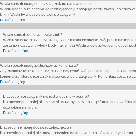
W jaki sposób mogę dodać załącznik po napisaniu postu?
W celu dodania załącznika do instniejącego już twojego postu, zacznij go edytow
kliknij
Wyślij
by w poście pojawił się załącznik.
Powrót do góry
W jaki sposób skasować załącznik?
W celu skasowania załącznika będziesz musiał edytować swój post a następnie 
zostanie skasowany wtedy kiedy naciśniesz
Wyślij
w celu zakońcenia edycji post
Powrót do góry
W jaki sposób mogę zaktualizować komentarz?
Aby zaktualizować komentarz, musisz edytować swój post a następnie zaktualzowa
komentarza, który chcesz zaktualizować w polu
Załącz plik
. Komentarz zostanie z
Powrót do góry
Dlaczego mój załącznik nie jest widoczny w poście?
Najprawdopodobniej plik został skasowany przez obsługę forum ponieważ łamał o
dozwolone na forum.
Powrót do góry
Dlaczego nie mogę dodawać załączników?
Najprawdopodobniej nie masz uprawnień do dodawania plików na danym forum lub 