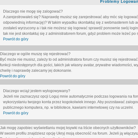
Problemy Logowani
Dlaczego nie mogę się zalogować?
A zarejestrowałeś się? Naprawdę musisz się zarejestrować aby móc się logować. 
odpowiednią informację)? W takim wypadku skontaktuj się z webmasterem lub adm
zostałeś wyrzucony a i tak nie możesz się logować sprawdź ponownie swój login i
tak nie jest skontaktuj się z administratorem forum, gdyż problem może leżeć po s
Powrót do góry
Dlaczego w ogóle muszę się rejestrować?
Być może nie musisz, zależy to od administratora forum czy musisz się rejestrowa
funkcji niedostępnych dla gości, takich jak własny avatar, prywatne wiadomości, wy
chwilę i naprawdę zalecamy jej dokonanie.
Powrót do góry
Dlaczego wciąż jestem wylogowywany?
Jeżeli nie zaznaczysz opcji
Loguj mnie automatycznie
podczas logowania na fo
wykorzystaniu twojego konta przez kogokolwiek innego. Aby pozostawać zalogow
publicznego komputera, np. w bibliotece, kawiarni internetowej czy na uczelni.
Powrót do góry
Jak mogę zapobiec wyświetlaniu mojej ksywki na liście obecnych użytkowników?
W swoim profilu znajdziesz opcję
Ukryj moją obecność na forum
. Jeżeli ją
włączys