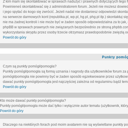
Z kim mam się skontaktować w sprawach nadużyć i prawnych dotyczących tego 
Powinieneś skontaktować się z administratorem forum. Jeżeli nie możesz dowiedz
i jego spytać do kogo się zwrócić. Jeżeli nadal nie dostaniesz odpowiedzi skontak
na serwerze darmowych kont (republika.pl, wp.pl, hg.pl, phg.pl itp.) skontaktuj
nie ma żadnej kontroli i nie może być w żaden sposób odpowiedzialna za to jak,
phpBB w sprawach prawnych nie związanych bezpośrednio ze stroną phpbb.co
wykorzystania skryptu przez osoby trzecie otrzymasz prawdopodobnie zwięzłą od
Powrót do góry
Punkty pomóg
Czym są punkty pomógł/pomogła?
Punkty pomógł/pomogła są formą uznania i nagrody dla użytkowników forum za
pomógł/pomogła nie powinny być w żaden sposób egzekwowane przez użytkown
dawać punkty pomógł/pomogła jest najczęściej zależna od regulaminu bądź tema
Powrót do góry
Kto może dawać punkty pomógł/pomogła?
Punkty pomógł/pomogła może dać tylko i wyłącznie autor tematu (użytkownik, który
Powrót do góry
Dlaczego na niektórych forach pod moim avatarem nie są wyświetlane punkty 