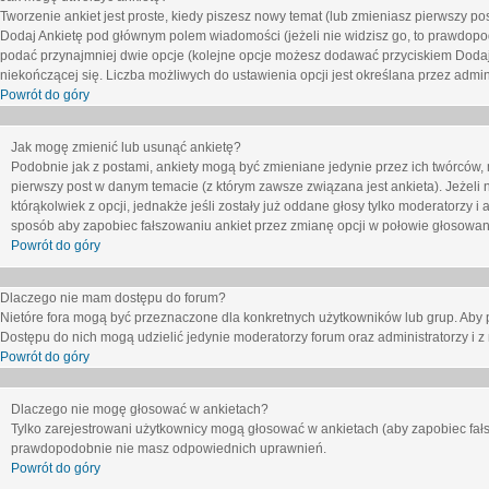
Tworzenie ankiet jest proste, kiedy piszesz nowy temat (lub zmieniasz pierwszy p
Dodaj Ankietę
pod głównym polem wiadomości (jeżeli nie widzisz go, to prawdopodo
podać przynajmniej dwie opcje (kolejne opcje możesz dodawać przyciskiem
Dodaj
niekończącej się. Liczba możliwych do ustawienia opcji jest określana przez admini
Powrót do góry
Jak mogę zmienić lub usunąć ankietę?
Podobnie jak z postami, ankiety mogą być zmieniane jedynie przez ich twórców,
pierwszy post w danym temacie (z którym zawsze związana jest ankieta). Jeżeli 
którąkolwiek z opcji, jednakże jeśli zostały już oddane głosy tylko moderatorzy i
sposób aby zapobiec fałszowaniu ankiet przez zmianę opcji w połowie głosowan
Powrót do góry
Dlaczego nie mam dostępu do forum?
Nietóre fora mogą być przeznaczone dla konkretnych użytkowników lub grup. Aby pr
Dostępu do nich mogą udzielić jedynie moderatorzy forum oraz administratorzy i z
Powrót do góry
Dlaczego nie mogę głosować w ankietach?
Tylko zarejestrowani użytkownicy mogą głosować w ankietach (aby zapobiec fałs
prawdopodobnie nie masz odpowiednich uprawnień.
Powrót do góry