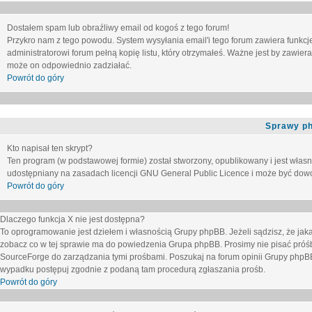
Dostałem spam lub obraźliwy email od kogoś z tego forum!
Przykro nam z tego powodu. System wysyłania email'i tego forum zawiera funkcje u
administratorowi forum pełną kopię listu, który otrzymałeś. Ważne jest by zawie
może on odpowiednio zadziałać.
Powrót do góry
Sprawy p
Kto napisał ten skrypt?
Ten program (w podstawowej formie) został stworzony, opublikowany i jest włas
udostępniany na zasadach licencji GNU General Public Licence i może być dow
Powrót do góry
Dlaczego funkcja X nie jest dostępna?
To oprogramowanie jest dziełem i własnością Grupy phpBB. Jeżeli sądzisz, że ja
zobacz co w tej sprawie ma do powiedzenia Grupa phpBB. Prosimy nie pisać próś
SourceForge do zarządzania tymi prośbami. Poszukaj na forum opinii Grupy phpBB n
wypadku postępuj zgodnie z podaną tam procedurą zgłaszania prośb.
Powrót do góry