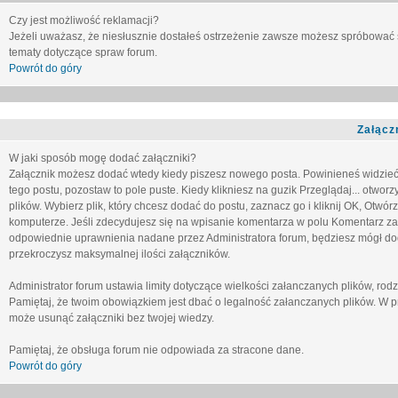
Czy jest możliwość reklamacji?
Jeżeli uważasz, że niesłusznie dostałeś ostrzeżenie zawsze możesz spróbować 
tematy dotyczące spraw forum.
Powrót do góry
Załącz
W jaki sposób mogę dodać załączniki?
Załącznik możesz dodać wtedy kiedy piszesz nowego posta. Powinieneś widzie
tego postu, pozostaw to pole puste. Kiedy klikniesz na guzik
Przeglądaj...
otworzy
plików. Wybierz plik, który chcesz dodać do postu, zaznacz go i kliknij OK, Otwór
komputerze. Jeśli zdecydujesz się na wpisanie komentarza w polu
Komentarz za
odpowiednie uprawnienia nadane przez Administratora forum, będziesz mógł do
przekroczysz maksymalnej ilości załączników.
Administrator forum ustawia limity dotyczące wielkości załanczanych plików, ro
Pamiętaj, że twoim obowiązkiem jest dbać o legalność załanczanych plików. W p
może usunąć załączniki bez twojej wiedzy.
Pamiętaj, że obsługa forum nie odpowiada za stracone dane.
Powrót do góry