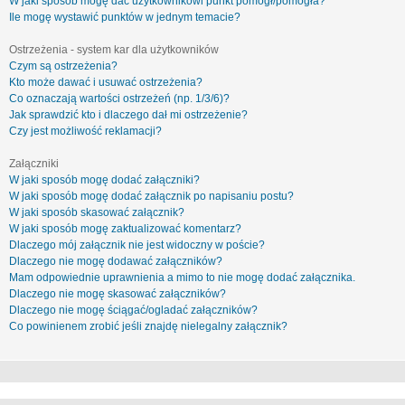
W jaki sposób mogę dać użytkownikowi punkt pomógł/pomogła?
Ile mogę wystawić punktów w jednym temacie?
Ostrzeżenia - system kar dla użytkowników
Czym są ostrzeżenia?
Kto może dawać i usuwać ostrzeżenia?
Co oznaczają wartości ostrzeżeń (np. 1/3/6)?
Jak sprawdzić kto i dlaczego dał mi ostrzeżenie?
Czy jest możliwość reklamacji?
Załączniki
W jaki sposób mogę dodać załączniki?
W jaki sposób mogę dodać załącznik po napisaniu postu?
W jaki sposób skasować załącznik?
W jaki sposób mogę zaktualizować komentarz?
Dlaczego mój załącznik nie jest widoczny w poście?
Dlaczego nie mogę dodawać załączników?
Mam odpowiednie uprawnienia a mimo to nie mogę dodać załącznika.
Dlaczego nie mogę skasować załączników?
Dlaczego nie mogę ściągać/ogladać załączników?
Co powinienem zrobić jeśli znajdę nielegalny załącznik?