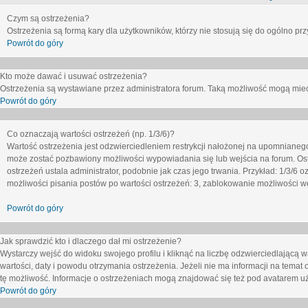
Czym są ostrzeżenia?
Ostrzeżenia są formą kary dla użytkowników, którzy nie stosują się do ogólno pr
Powrót do góry
Kto może dawać i usuwać ostrzeżenia?
Ostrzeżenia są wystawiane przez administratora forum. Taką możliwość mogą mieć
Powrót do góry
Co oznaczają wartości ostrzeżeń (np. 1/3/6)?
Wartość ostrzeżenia jest odzwierciedleniem restrykcji nałożonej na upomnianeg
może zostać pozbawiony możliwości wypowiadania się lub wejścia na forum. Ost
ostrzeżeń ustala administrator, podobnie jak czas jego trwania. Przykład: 1/3/6
możliwości pisania postów po wartości ostrzeżeń: 3, zablokowanie możliwości we
Powrót do góry
Jak sprawdzić kto i dlaczego dał mi ostrzeżenie?
Wystarczy wejść do widoku swojego profilu i kliknąć na liczbę odzwierciedlającą w
wartości, daty i powodu otrzymania ostrzeżenia. Jeżeli nie ma informacji na temat 
tę możliwość. Informacje o ostrzeżeniach mogą znajdować się też pod avatarem uż
Powrót do góry