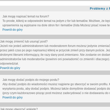
Problemy z 
Jak mogę napisać temat na forum?
To proste, kliknij w odpowiedni temat na jedym z for lub tematów. Możliwe, że b
uprawnienia są wypisane na dole stron for i tematów (lista
Możesz pisać nowe tem
Powrót do góry
Jak mogę zmienić lub usunąć post?
Jeżeli nie jesteś administratorem lub moderatorem forum możesz jedynie zmieniać
przez jakiś czas po jego napisaniu) kliknij w przycisk
zmień
przy danym poście. Jeże
drobnymi literami informujący, ile razy dany post zmieniano. Nie zostanie on dodany
administratorów lub moderatorów (powinni oni powiadomić co zmienili i dlaczego). 
odpowiedział.
Powrót do góry
Jak mogę dodać podpis do mojego postu?
Aby dodać podpis do wiadomości musisz najpierw go stworzyć w swoim profilu. 
wysyłania postu, aby dodać podpis. Możesz także domyślnie dodawać podpis do
(przy czym każdorazowo pisząc post możesz zadecydować o nie dodawaniu do n
Powrót do góry
Jak mogę utworzyć ankietę?