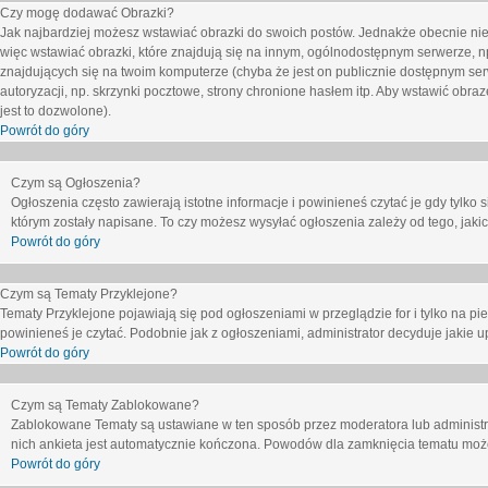
Czy mogę dodawać Obrazki?
Jak najbardziej możesz wstawiać obrazki do swoich postów. Jednakże obecnie nie
więc wstawiać obrazki, które znajdują się na innym, ogólnodostępnym serwerze, n
znajdujących się na twoim komputerze (chyba że jest on publicznie dostępnym 
autoryzacji, np. skrzynki pocztowe, strony chronione hasłem itp. Aby wstawić obr
jest to dozwolone).
Powrót do góry
Czym są Ogłoszenia?
Ogłoszenia często zawierają istotne informacje i powinieneś czytać je gdy tylko 
którym zostały napisane. To czy możesz wysyłać ogłoszenia zależy od tego, jak
Powrót do góry
Czym są Tematy Przyklejone?
Tematy Przyklejone pojawiają się pod ogłoszeniami w przeglądzie for i tylko na pi
powinieneś je czytać. Podobnie jak z ogłoszeniami, administrator decyduje jakie
Powrót do góry
Czym są Tematy Zablokowane?
Zablokowane Tematy są ustawiane w ten sposób przez moderatora lub administr
nich ankieta jest automatycznie kończona. Powodów dla zamknięcia tematu moż
Powrót do góry