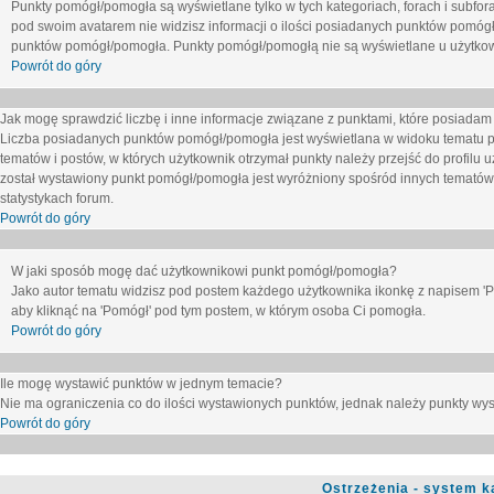
Punkty pomógł/pomogła są wyświetlane tylko w tych kategoriach, forach i subfor
pod swoim avatarem nie widzisz informacji o ilości posiadanych punktów pomógł
punktów pomógł/pomogła. Punkty pomógł/pomogłą nie są wyświetlane u użytkown
Powrót do góry
Jak mogę sprawdzić liczbę i inne informacje związane z punktami, które posiadam j
Liczba posiadanych punktów pomógł/pomogła jest wyświetlana w widoku tematu p
tematów i postów, w których użytkownik otrzymał punkty należy przejść do profilu u
został wystawiony punkt pomógł/pomogła jest wyróżniony spośród innych tematów 
statystykach forum.
Powrót do góry
W jaki sposób mogę dać użytkownikowi punkt pomógł/pomogła?
Jako autor tematu widzisz pod postem każdego użytkownika ikonkę z napisem 'Pom
aby kliknąć na 'Pomógł' pod tym postem, w którym osoba Ci pomogła.
Powrót do góry
Ile mogę wystawić punktów w jednym temacie?
Nie ma ograniczenia co do ilości wystawionych punktów, jednak należy punkty wyst
Powrót do góry
Ostrzeżenia - system k