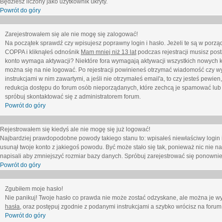
Będziesz liczony jako użytkownik ukryty.
Powrót do góry
Zarejestrowałem się ale nie mogę się zalogować!
Na początek sprawdź czy wpisujesz poprawny login i hasło. Jeżeli te są w porz
COPPA i kliknąłeś odnośnik
Mam mniej niż 13 lat
podczas rejestracji musisz post
konto wymaga aktywacji? Niektóre fora wymagają aktywacji wszystkich nowych k
można się na nie logować. Po rejestracji powinieneś otrzymać wiadomość czy wy
instrukcjami w nim zawartymi, a jeśli nie otrzymałeś email'a, to czy jesteś pew
redukcja dostępu do forum osób nieporządanych, które zechcą je spamować lub 
spróbuj skontaktować się z administratorem forum.
Powrót do góry
Rejestrowałem się kiedyś ale nie mogę się już logować!
Najbardziej prawdopodobne powody takiego stanu to: wpisałeś niewłaściwy login i ha
usunął twoje konto z jakiegoś powodu. Być może stało się tak, ponieważ nic nie n
napisali aby zmniejszyć rozmiar bazy danych. Spróbuj zarejestrować się ponownie
Powrót do góry
Zgubiłem moje hasło!
Nie panikuj! Twoje hasło co prawda nie może zostać odzyskane, ale można je wycz
hasła
, oraz postępuj zgodnie z podanymi instrukcjami a szybko wrócisz na forum
Powrót do góry