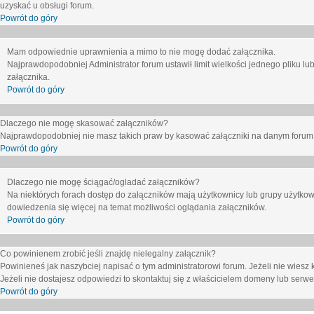
uzyskać u obsługi forum.
Powrót do góry
Mam odpowiednie uprawnienia a mimo to nie mogę dodać załącznika.
Najprawdopodobniej Administrator forum ustawił limit wielkości jednego pliku lu
załącznika.
Powrót do góry
Dlaczego nie mogę skasować załączników?
Najprawdopodobniej nie masz takich praw by kasować załączniki na danym forum. J
Powrót do góry
Dlaczego nie mogę ściągać/ogladać załączników?
Na niektórych forach dostęp do załączników mają użytkownicy lub grupy użytkow
dowiedzenia się więcej na temat możliwości oglądania załączników.
Powrót do góry
Co powinienem zrobić jeśli znajdę nielegalny załącznik?
Powinieneś jak naszybciej napisać o tym administratorowi forum. Jeżeli nie wiesz k
Jeżeli nie dostajesz odpowiedzi to skontaktuj się z właścicielem domeny lub serwe
Powrót do góry