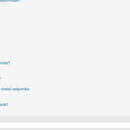
ógł/pomogła?
postu?
?
 dodać załącznika.
znik?