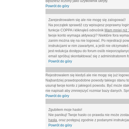
Będziesz liczony jako użytkownik ukryty.
Powrót do góry
Zarejestrowałem się ale nie mogę się zalogować!
Na początek sprawdź czy wpisujesz poprawny login 
funkcje COPPA i kliknąłeś odnośnik
Mam mniej niż 1
twoje konto wymaga aktywacji? Niektóre fora wymag
zanim można się na nie logować. Po rejestracji po
instrukcjami w nim zawartymi, a jeśli nie otrzymał
jest redukcja dostępu do forum osób nieporządanyc
email spróbuj skontaktować się z administratorem f
Powrót do góry
Rejestrowałem się kiedyś ale nie mogę się już logow
Najbardziej prawdopodobne powody takiego stanu to: wp
usunął twoje konto z jakiegoś powodu. Być może stało
nie napisali aby zmniejszyć rozmiar bazy danych. Sp
Powrót do góry
Zgubiłem moje hasło!
Nie panikuj! Twoje hasło co prawda nie może zostać
hasła
, oraz postępuj zgodnie z podanymi instrukcj
Powrót do góry