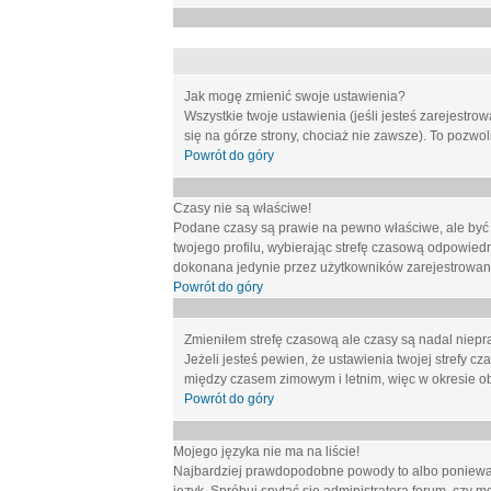
Jak mogę zmienić swoje ustawienia?
Wszystkie twoje ustawienia (jeśli jesteś zarejestr
się na górze strony, chociaż nie zawsze). To pozwol
Powrót do góry
Czasy nie są właściwe!
Podane czasy są prawie na pewno właściwe, ale być mo
twojego profilu, wybierając strefę czasową odpowied
dokonana jedynie przez użytkowników zarejestrowanych
Powrót do góry
Zmieniłem strefę czasową ale czasy są nadal niepr
Jeżeli jesteś pewien, że ustawienia twojej strefy
między czasem zimowym i letnim, więc w okresie o
Powrót do góry
Mojego języka nie ma na liście!
Najbardziej prawdopodobne powody to albo ponieważ 