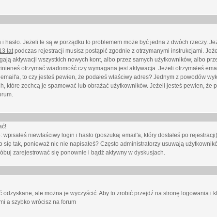
i hasło. Jeżeli te są w porządku to problemem może być jedna z dwóch rzeczy. Je
3 lat
podczas rejestracji musisz postąpić zgodnie z otrzymanymi instrukcjami. Jeżel
ają aktywacji wszystkich nowych kont, albo przez samych użytkowników, albo prze
winieneś otrzymać wiadomość czy wymagana jest aktywacja. Jeżeli otrzymałeś emai
eś email'a, to czy jesteś pewien, że podałeś właściwy adres? Jednym z powodów wyk
h, które zechcą je spamować lub obrażać użytkowników. Jeżeli jesteś pewien, że 
orum.
ać!
isałeś niewłaściwy login i hasło (poszukaj email'a, który dostałeś po rejestracji)
 się tak, ponieważ nic nie napisałeś? Często administratorzy usuwają użytkownikó
róbuj zarejestrować się ponownie i bądź aktywny w dyskusjach.
 odzyskane, ale można je wyczyścić. Aby to zrobić przejdź na stronę logowania i kl
ami a szybko wrócisz na forum