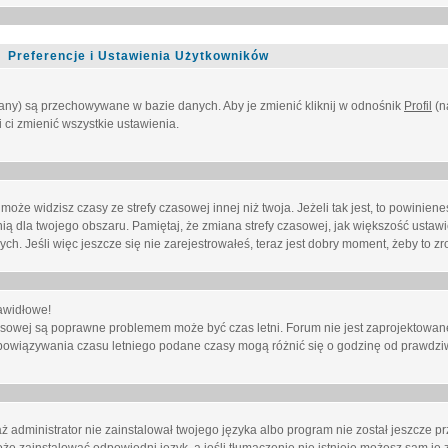
Preferencje i Ustawienia Użytkowników
owany) są przechowywane w bazie danych. Aby je zmienić kliknij w odnośnik
Profil
(n
i ci zmienić wszystkie ustawienia.
że widzisz czasy ze strefy czasowej innej niż twoja. Jeżeli tak jest, to powinien
nią dla twojego obszaru. Pamiętaj, że zmiana strefy czasowej, jak większość ustaw
. Jeśli więc jeszcze się nie zarejestrowałeś, teraz jest dobry moment, żeby to zro
awidłowe!
 czasowej są poprawne problemem może być czas letni. Forum nie jest zaprojektowa
bowiązywania czasu letniego podane czasy mogą różnić się o godzinę od prawdzi
administrator nie zainstalował twojego języka albo program nie został jeszcze p