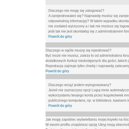
Dlaczego nie mogę się zalogować?
A zarejestrowałeś się? Naprawdę musisz się zarejes
odpowiednią informację)? W takim wypadku skontakt
nie zostałeś wyrzucony a i tak nie możesz się logo
jeśli tak nie jest skontaktuj się z administratorem 
Powrót do góry
Dlaczego w ogóle muszę się rejestrować?
Być może nie musisz, zależy to od administratora for
dodatkowych funkcji niedostępnych dla gości, takich 
Rejestracja zajmuje tylko chwilę i naprawdę zalecamy
Powrót do góry
Dlaczego wciąż jestem wylogowywany?
Jeżeli nie zaznaczysz opcji
Loguj mnie automatycz
wykorzystaniu twojego konta przez kogokolwiek in
publicznego komputera, np. w bibliotece, kawiarni i
Powrót do góry
Jak mogę zapobiec wyświetlaniu mojej ksywki na li
W swoim profilu znajdziesz opcję
Ukryj moją obecnoś