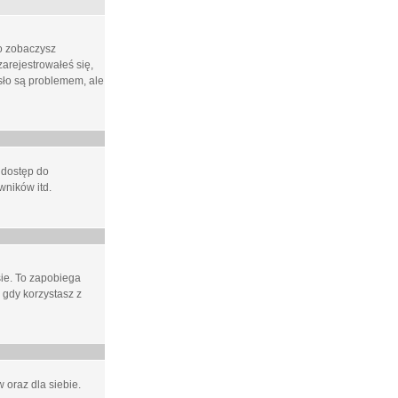
ło zobaczysz
arejestrowałeś się,
asło są problemem, ale
 dostęp do
wników itd.
e. To zapobiega
 gdy korzystasz z
 oraz dla siebie.