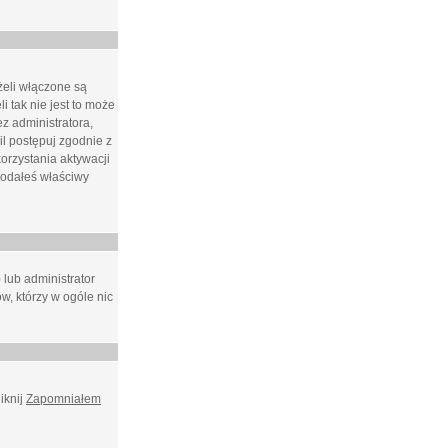
żeli włączone są
i tak nie jest to może
z administratora,
l postępuj zgodnie z
orzystania aktywacji
podałeś właściwy
 lub administrator
w, którzy w ogóle nic
iknij
Zapomniałem