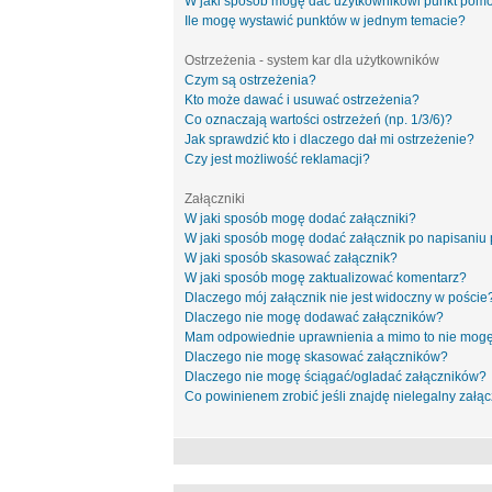
W jaki sposób mogę dać użytkownikowi punkt pom
Ile mogę wystawić punktów w jednym temacie?
Ostrzeżenia - system kar dla użytkowników
Czym są ostrzeżenia?
Kto może dawać i usuwać ostrzeżenia?
Co oznaczają wartości ostrzeżeń (np. 1/3/6)?
Jak sprawdzić kto i dlaczego dał mi ostrzeżenie?
Czy jest możliwość reklamacji?
Załączniki
W jaki sposób mogę dodać załączniki?
W jaki sposób mogę dodać załącznik po napisaniu 
W jaki sposób skasować załącznik?
W jaki sposób mogę zaktualizować komentarz?
Dlaczego mój załącznik nie jest widoczny w poście
Dlaczego nie mogę dodawać załączników?
Mam odpowiednie uprawnienia a mimo to nie mogę
Dlaczego nie mogę skasować załączników?
Dlaczego nie mogę ściągać/ogladać załączników?
Co powinienem zrobić jeśli znajdę nielegalny załąc