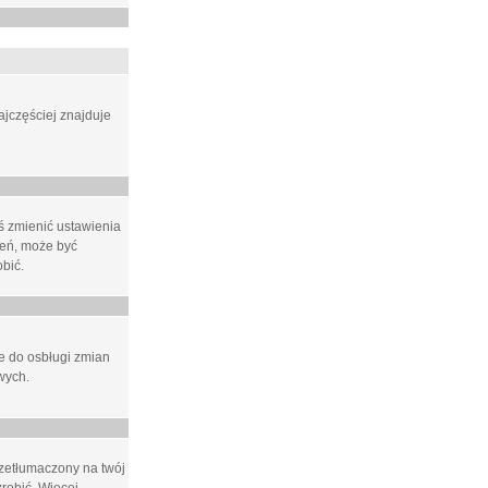
ajczęściej znajduje
eś zmienić ustawienia
ień, może być
bić.
ne do osbługi zmian
wych.
rzetłumaczony na twój