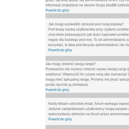
język. Spróbuj spytać się administratora forum, czy m
informacji znajdziesz na stronie Grupy phpBB (odnośn
Powrót do góry
Jak mogę wyświetlić obrazek pod moją ksywką?
Pod twoją nazwą użytkownika przy czytaniu postów 
znaczków pokazujących jak dużo napisałeś postów 
reguły dla każdego jest inny. To od administratora 
korzystać, to taka jest decyzja administratora i do
Powrót do góry
Jak mogę zmienić swoją rangę?
Przeważnie nie możesz zmienić nazwy swojej rangi (p
szablonu). Większość for używa rang aby zaznaczyć li
mogą mieć specjalną rangę. Prosimy nie pisać specja
prostu ręcznie ją zmniejszy.
Powrót do góry
Kiedy klikam odnośnik email, forum wymaga logow
Jedynie zarejestrowani użytkownicy mogą wysyłać 
wykorzystaniu adresów na forum przez anonimowy
Powrót do góry