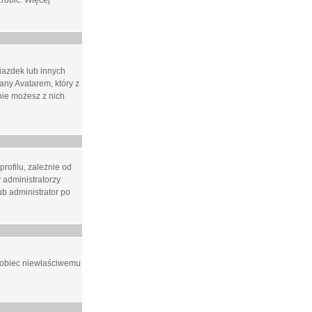
zrobić. Więcej
iazdek lub innych
ny Avatarem, który z
 nie możesz z nich
rofilu, zależnie od
 administratorzy
b administrator po
apobiec niewłaściwemu