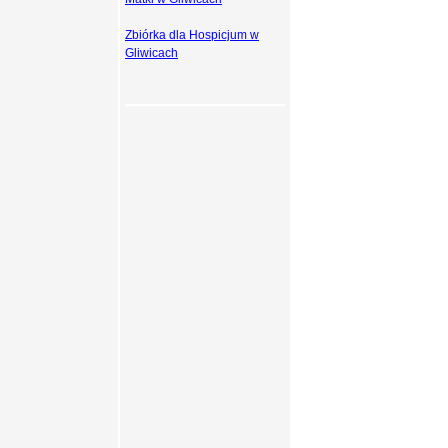
Zbiórka dla Hospicjum w
Gliwicach