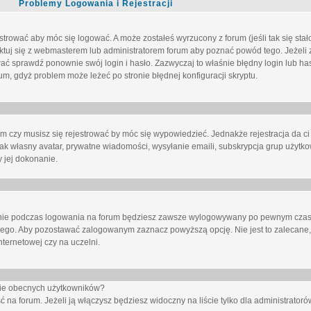
Problemy Logowania i Rejestracji
trować aby móc się logować. A może zostałeś wyrzucony z forum (jeśli tak się sta
uj się z webmasterem lub administratorem forum aby poznać powód tego. Jeżeli z
wać sprawdź ponownie swój login i hasło. Zazwyczaj to właśnie błędny login lub h
forum, gdyż problem może leżeć po stronie błędnej konfiguracji skryptu.
um czy musisz się rejestrować by móc się wypowiedzieć. Jednakże rejestracja da ci
jak własny avatar, prywatne wiadomości, wysyłanie emaili, subskrypcja grup użytko
 jej dokonanie.
nie
podczas logowania na forum będziesz zawsze wylogowywany po pewnym czasi
nego. Aby pozostawać zalogowanym zaznacz powyższą opcję. Nie jest to zalecane,
nternetowej czy na uczelni.
ście obecnych użytkowników?
ć na forum
. Jeżeli ją
włączysz
będziesz widoczny na liście tylko dla administratorów