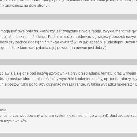
oże zainstalować odpowiedni język, a jeśli tłumaczenie nie istnieje możesz sam je 
ik znajdziesz na dole strony).
mogą być dwa obrazki. Pierwszy jest związany z twoją rangą, zwykle ma formę gw
lub jaki masz na nich status. Pod nim może znajdować się większy obrazek nazywa
zależy czy zechce udostępnić funkcje Avatartów i w jaki sposób je udostępni. Jeżeli
 niego możesz kierować pytania o jej powód (na pewno jest dobry!)
ojawiają się one pod nazwą użytkownika przy przeglądaniu tematu, oraz w twoim p
czbę postów, które napisałeś, i aby wyróżnić konkretne osoby, np. moderatorzy czy
lnie postów tylko po to, aby otrzymać wyższą rangę. W takim wypadku moderator lu
ania
email przez wbudowany w forum system (jeżeli admin go włączył). Jest tak aby z
ch użytkowników.