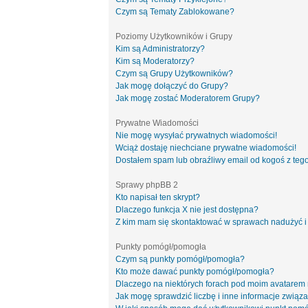
Czym są Tematy Zablokowane?
Poziomy Użytkowników i Grupy
Kim są Administratorzy?
Kim są Moderatorzy?
Czym są Grupy Użytkowników?
Jak mogę dołączyć do Grupy?
Jak mogę zostać Moderatorem Grupy?
Prywatne Wiadomości
Nie mogę wysyłać prywatnych wiadomości!
Wciąż dostaję niechciane prywatne wiadomości!
Dostałem spam lub obraźliwy email od kogoś z tego
Sprawy phpBB 2
Kto napisał ten skrypt?
Dlaczego funkcja X nie jest dostępna?
Z kim mam się skontaktować w sprawach nadużyć i
Punkty pomógł/pomogła
Czym są punkty pomógł/pomogła?
Kto może dawać punkty pomógł/pomogła?
Dlaczego na niektórych forach pod moim avatarem
Jak mogę sprawdzić liczbę i inne informacje związa