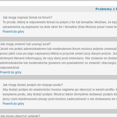
Problemy z 
Jak mogę napisać temat na forum?
To proste, kliknij w odpowiedni temat na jedym z for lub tematów. Możliwe, że b
uprawnienia są wypisane na dole stron for i tematów (lista
Możesz pisać nowe tem
Powrót do góry
Jak mogę zmienić lub usunąć post?
Jeżeli nie jesteś administratorem lub moderatorem forum możesz jedynie zmieniać
przez jakiś czas po jego napisaniu) kliknij w przycisk
zmień
przy danym poście. Jeże
drobnymi literami informujący, ile razy dany post zmieniano. Nie zostanie on dodany
administratorów lub moderatorów (powinni oni powiadomić co zmienili i dlaczego). 
odpowiedział.
Powrót do góry
Jak mogę dodać podpis do mojego postu?
Aby dodać podpis do wiadomości musisz najpierw go stworzyć w swoim profilu. 
wysyłania postu, aby dodać podpis. Możesz także domyślnie dodawać podpis do
(przy czym każdorazowo pisząc post możesz zadecydować o nie dodawaniu do n
Powrót do góry
Jak mogę utworzyć ankietę?