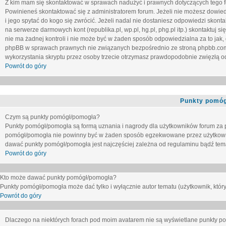
Z kim mam się skontaktować w sprawach nadużyć i prawnych dotyczących tego 
Powinieneś skontaktować się z administratorem forum. Jeżeli nie możesz dowiedz
i jego spytać do kogo się zwrócić. Jeżeli nadal nie dostaniesz odpowiedzi skontak
na serwerze darmowych kont (republika.pl, wp.pl, hg.pl, phg.pl itp.) skontaktuj
nie ma żadnej kontroli i nie może być w żaden sposób odpowiedzialna za to jak,
phpBB w sprawach prawnych nie związanych bezpośrednio ze stroną phpbb.co
wykorzystania skryptu przez osoby trzecie otrzymasz prawdopodobnie zwięzłą od
Powrót do góry
Punkty pomóg
Czym są punkty pomógł/pomogła?
Punkty pomógł/pomogła są formą uznania i nagrody dla użytkowników forum za
pomógł/pomogła nie powinny być w żaden sposób egzekwowane przez użytkown
dawać punkty pomógł/pomogła jest najczęściej zależna od regulaminu bądź tema
Powrót do góry
Kto może dawać punkty pomógł/pomogła?
Punkty pomógł/pomogła może dać tylko i wyłącznie autor tematu (użytkownik, który
Powrót do góry
Dlaczego na niektórych forach pod moim avatarem nie są wyświetlane punkty 