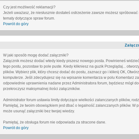
Czy jest możliwość reklamacji?
Jeżeli uważasz, że niesłusznie dostałeś ostrzeżenie zawsze możesz spróbować 
tematy dotyczące spraw forum.
Powrót do góry
Załącz
W jaki sposób mogę dodać załączniki?
Załącznik możesz dodać wtedy kiedy piszesz nowego posta. Powinieneś widzie
tego postu, pozostaw to pole puste. Kiedy klikniesz na guzik
Przeglądaj...
otworzy
plików. Wybierz plik, który chcesz dodać do postu, zaznacz go i kliknij OK, Otwór
komputerze. Jeśli zdecydujesz się na wpisanie komentarza w polu
Komentarz za
odpowiednie uprawnienia nadane przez Administratora forum, będziesz mógł do
przekroczysz maksymalnej ilości załączników.
Administrator forum ustawia limity dotyczące wielkości załanczanych plików, ro
Pamiętaj, że twoim obowiązkiem jest dbać o legalność załanczanych plików. W p
może usunąć załączniki bez twojej wiedzy.
Pamiętaj, że obsługa forum nie odpowiada za stracone dane.
Powrót do góry