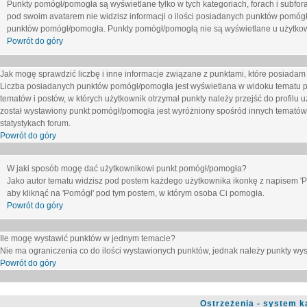
Punkty pomógł/pomogła są wyświetlane tylko w tych kategoriach, forach i subfor
pod swoim avatarem nie widzisz informacji o ilości posiadanych punktów pomógł
punktów pomógł/pomogła. Punkty pomógł/pomogłą nie są wyświetlane u użytkown
Powrót do góry
Jak mogę sprawdzić liczbę i inne informacje związane z punktami, które posiadam j
Liczba posiadanych punktów pomógł/pomogła jest wyświetlana w widoku tematu p
tematów i postów, w których użytkownik otrzymał punkty należy przejść do profilu u
został wystawiony punkt pomógł/pomogła jest wyróżniony spośród innych tematów 
statystykach forum.
Powrót do góry
W jaki sposób mogę dać użytkownikowi punkt pomógł/pomogła?
Jako autor tematu widzisz pod postem każdego użytkownika ikonkę z napisem 'Pom
aby kliknąć na 'Pomógł' pod tym postem, w którym osoba Ci pomogła.
Powrót do góry
Ile mogę wystawić punktów w jednym temacie?
Nie ma ograniczenia co do ilości wystawionych punktów, jednak należy punkty wyst
Powrót do góry
Ostrzeżenia - system k