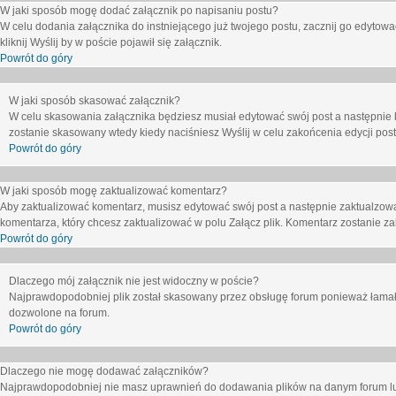
W jaki sposób mogę dodać załącznik po napisaniu postu?
W celu dodania załącznika do instniejącego już twojego postu, zacznij go edytow
kliknij
Wyślij
by w poście pojawił się załącznik.
Powrót do góry
W jaki sposób skasować załącznik?
W celu skasowania załącznika będziesz musiał edytować swój post a następnie 
zostanie skasowany wtedy kiedy naciśniesz
Wyślij
w celu zakońcenia edycji post
Powrót do góry
W jaki sposób mogę zaktualizować komentarz?
Aby zaktualizować komentarz, musisz edytować swój post a następnie zaktualzowa
komentarza, który chcesz zaktualizować w polu
Załącz plik
. Komentarz zostanie z
Powrót do góry
Dlaczego mój załącznik nie jest widoczny w poście?
Najprawdopodobniej plik został skasowany przez obsługę forum ponieważ łamał o
dozwolone na forum.
Powrót do góry
Dlaczego nie mogę dodawać załączników?
Najprawdopodobniej nie masz uprawnień do dodawania plików na danym forum lub 