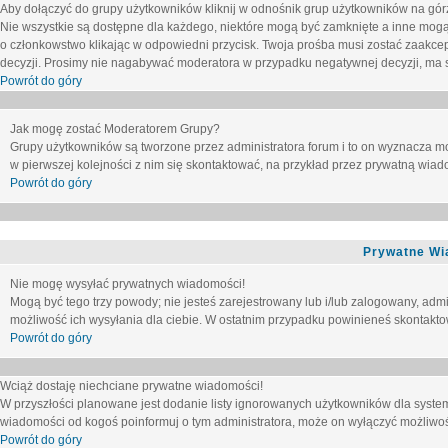
Aby dołączyć do grupy użytkowników kliknij w odnośnik grup użytkowników na górz
Nie wszystkie są dostępne dla każdego, niektóre mogą być zamknięte a inne mogą
o członkowstwo klikając w odpowiedni przycisk. Twoja prośba musi zostać zaakc
decyzji. Prosimy nie nagabywać moderatora w przypadku negatywnej decyzji, ma
Powrót do góry
Jak mogę zostać Moderatorem Grupy?
Grupy użytkowników są tworzone przez administratora forum i to on wyznacza m
w pierwszej kolejności z nim się skontaktować, na przykład przez prywatną wia
Powrót do góry
Prywatne Wi
Nie mogę wysyłać prywatnych wiadomości!
Mogą być tego trzy powody; nie jesteś zarejestrowany lub i/lub zalogowany, adm
możliwość ich wysyłania dla ciebie. W ostatnim przypadku powinieneś skontaktow
Powrót do góry
Wciąż dostaję niechciane prywatne wiadomości!
W przyszłości planowane jest dodanie listy ignorowanych użytkowników dla syste
wiadomości od kogoś poinformuj o tym administratora, może on wyłączyć możliwo
Powrót do góry