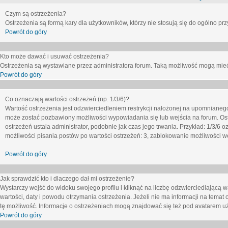
Czym są ostrzeżenia?
Ostrzeżenia są formą kary dla użytkowników, którzy nie stosują się do ogólno pr
Powrót do góry
Kto może dawać i usuwać ostrzeżenia?
Ostrzeżenia są wystawiane przez administratora forum. Taką możliwość mogą mieć
Powrót do góry
Co oznaczają wartości ostrzeżeń (np. 1/3/6)?
Wartość ostrzeżenia jest odzwierciedleniem restrykcji nałożonej na upomnianeg
może zostać pozbawiony możliwości wypowiadania się lub wejścia na forum. Ost
ostrzeżeń ustala administrator, podobnie jak czas jego trwania. Przykład: 1/3/6
możliwości pisania postów po wartości ostrzeżeń: 3, zablokowanie możliwości we
Powrót do góry
Jak sprawdzić kto i dlaczego dał mi ostrzeżenie?
Wystarczy wejść do widoku swojego profilu i kliknąć na liczbę odzwierciedlającą w
wartości, daty i powodu otrzymania ostrzeżenia. Jeżeli nie ma informacji na temat 
tę możliwość. Informacje o ostrzeżeniach mogą znajdować się też pod avatarem uż
Powrót do góry