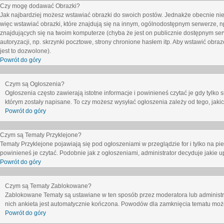
Czy mogę dodawać Obrazki?
Jak najbardziej możesz wstawiać obrazki do swoich postów. Jednakże obecnie nie
więc wstawiać obrazki, które znajdują się na innym, ogólnodostępnym serwerze, n
znajdujących się na twoim komputerze (chyba że jest on publicznie dostępnym 
autoryzacji, np. skrzynki pocztowe, strony chronione hasłem itp. Aby wstawić obr
jest to dozwolone).
Powrót do góry
Czym są Ogłoszenia?
Ogłoszenia często zawierają istotne informacje i powinieneś czytać je gdy tylko 
którym zostały napisane. To czy możesz wysyłać ogłoszenia zależy od tego, jak
Powrót do góry
Czym są Tematy Przyklejone?
Tematy Przyklejone pojawiają się pod ogłoszeniami w przeglądzie for i tylko na pi
powinieneś je czytać. Podobnie jak z ogłoszeniami, administrator decyduje jakie
Powrót do góry
Czym są Tematy Zablokowane?
Zablokowane Tematy są ustawiane w ten sposób przez moderatora lub administr
nich ankieta jest automatycznie kończona. Powodów dla zamknięcia tematu moż
Powrót do góry