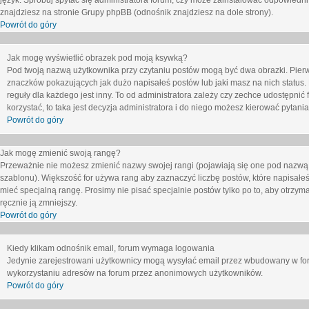
język. Spróbuj spytać się administratora forum, czy może zainstalować odpowiedni j
znajdziesz na stronie Grupy phpBB (odnośnik znajdziesz na dole strony).
Powrót do góry
Jak mogę wyświetlić obrazek pod moją ksywką?
Pod twoją nazwą użytkownika przy czytaniu postów mogą być dwa obrazki. Pierw
znaczków pokazujących jak dużo napisałeś postów lub jaki masz na nich status
reguły dla każdego jest inny. To od administratora zależy czy zechce udostępnić f
korzystać, to taka jest decyzja administratora i do niego możesz kierować pytani
Powrót do góry
Jak mogę zmienić swoją rangę?
Przeważnie nie możesz zmienić nazwy swojej rangi (pojawiają się one pod nazwą u
szablonu). Większość for używa rang aby zaznaczyć liczbę postów, które napisałeś
mieć specjalną rangę. Prosimy nie pisać specjalnie postów tylko po to, aby otrzy
ręcznie ją zmniejszy.
Powrót do góry
Kiedy klikam odnośnik email, forum wymaga logowania
Jedynie zarejestrowani użytkownicy mogą wysyłać email przez wbudowany w foru
wykorzystaniu adresów na forum przez anonimowych użytkowników.
Powrót do góry