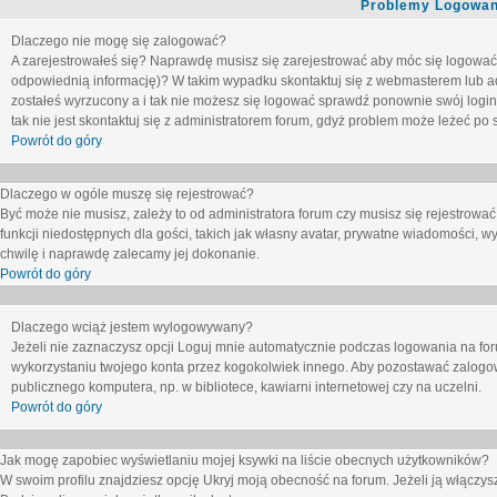
Problemy Logowani
Dlaczego nie mogę się zalogować?
A zarejestrowałeś się? Naprawdę musisz się zarejestrować aby móc się logować. 
odpowiednią informację)? W takim wypadku skontaktuj się z webmasterem lub adm
zostałeś wyrzucony a i tak nie możesz się logować sprawdź ponownie swój login i
tak nie jest skontaktuj się z administratorem forum, gdyż problem może leżeć po s
Powrót do góry
Dlaczego w ogóle muszę się rejestrować?
Być może nie musisz, zależy to od administratora forum czy musisz się rejestrowa
funkcji niedostępnych dla gości, takich jak własny avatar, prywatne wiadomości, wy
chwilę i naprawdę zalecamy jej dokonanie.
Powrót do góry
Dlaczego wciąż jestem wylogowywany?
Jeżeli nie zaznaczysz opcji
Loguj mnie automatycznie
podczas logowania na fo
wykorzystaniu twojego konta przez kogokolwiek innego. Aby pozostawać zalogow
publicznego komputera, np. w bibliotece, kawiarni internetowej czy na uczelni.
Powrót do góry
Jak mogę zapobiec wyświetlaniu mojej ksywki na liście obecnych użytkowników?
W swoim profilu znajdziesz opcję
Ukryj moją obecność na forum
. Jeżeli ją
włączys