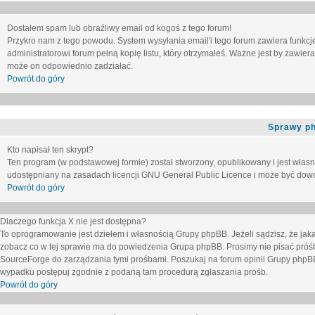
Dostałem spam lub obraźliwy email od kogoś z tego forum!
Przykro nam z tego powodu. System wysyłania email'i tego forum zawiera funkcje u
administratorowi forum pełną kopię listu, który otrzymałeś. Ważne jest by zawie
może on odpowiednio zadziałać.
Powrót do góry
Sprawy p
Kto napisał ten skrypt?
Ten program (w podstawowej formie) został stworzony, opublikowany i jest włas
udostępniany na zasadach licencji GNU General Public Licence i może być dow
Powrót do góry
Dlaczego funkcja X nie jest dostępna?
To oprogramowanie jest dziełem i własnością Grupy phpBB. Jeżeli sądzisz, że ja
zobacz co w tej sprawie ma do powiedzenia Grupa phpBB. Prosimy nie pisać próś
SourceForge do zarządzania tymi prośbami. Poszukaj na forum opinii Grupy phpBB n
wypadku postępuj zgodnie z podaną tam procedurą zgłaszania prośb.
Powrót do góry