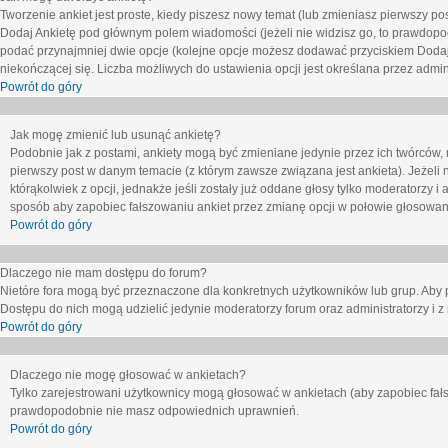
Tworzenie ankiet jest proste, kiedy piszesz nowy temat (lub zmieniasz pierwszy p
Dodaj Ankietę
pod głównym polem wiadomości (jeżeli nie widzisz go, to prawdopodo
podać przynajmniej dwie opcje (kolejne opcje możesz dodawać przyciskiem
Dodaj
niekończącej się. Liczba możliwych do ustawienia opcji jest określana przez admini
Powrót do góry
Jak mogę zmienić lub usunąć ankietę?
Podobnie jak z postami, ankiety mogą być zmieniane jedynie przez ich twórców,
pierwszy post w danym temacie (z którym zawsze związana jest ankieta). Jeżeli 
którąkolwiek z opcji, jednakże jeśli zostały już oddane głosy tylko moderatorzy i
sposób aby zapobiec fałszowaniu ankiet przez zmianę opcji w połowie głosowan
Powrót do góry
Dlaczego nie mam dostępu do forum?
Nietóre fora mogą być przeznaczone dla konkretnych użytkowników lub grup. Aby pr
Dostępu do nich mogą udzielić jedynie moderatorzy forum oraz administratorzy i z
Powrót do góry
Dlaczego nie mogę głosować w ankietach?
Tylko zarejestrowani użytkownicy mogą głosować w ankietach (aby zapobiec fałs
prawdopodobnie nie masz odpowiednich uprawnień.
Powrót do góry