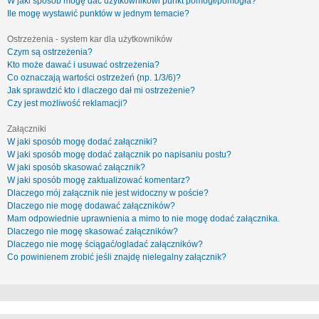
W jaki sposób mogę dać użytkownikowi punkt pomógł/pomogła?
Ile mogę wystawić punktów w jednym temacie?
Ostrzeżenia - system kar dla użytkowników
Czym są ostrzeżenia?
Kto może dawać i usuwać ostrzeżenia?
Co oznaczają wartości ostrzeżeń (np. 1/3/6)?
Jak sprawdzić kto i dlaczego dał mi ostrzeżenie?
Czy jest możliwość reklamacji?
Załączniki
W jaki sposób mogę dodać załączniki?
W jaki sposób mogę dodać załącznik po napisaniu postu?
W jaki sposób skasować załącznik?
W jaki sposób mogę zaktualizować komentarz?
Dlaczego mój załącznik nie jest widoczny w poście?
Dlaczego nie mogę dodawać załączników?
Mam odpowiednie uprawnienia a mimo to nie mogę dodać załącznika.
Dlaczego nie mogę skasować załączników?
Dlaczego nie mogę ściągać/ogladać załączników?
Co powinienem zrobić jeśli znajdę nielegalny załącznik?