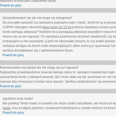
Będziesz liczony jako użytkownik ukryty.
Powrót do góry
Zarejestrowałem się ale nie mogę się zalogować!
Na początek sprawdź czy wpisujesz poprawny login i hasło. Jeżeli te są w porz
COPPA i kliknąłeś odnośnik
Mam mniej niż 13 lat
podczas rejestracji musisz post
konto wymaga aktywacji? Niektóre fora wymagają aktywacji wszystkich nowych k
można się na nie logować. Po rejestracji powinieneś otrzymać wiadomość czy wy
instrukcjami w nim zawartymi, a jeśli nie otrzymałeś email'a, to czy jesteś pew
redukcja dostępu do forum osób nieporządanych, które zechcą je spamować lub 
spróbuj skontaktować się z administratorem forum.
Powrót do góry
Rejestrowałem się kiedyś ale nie mogę się już logować!
Najbardziej prawdopodobne powody takiego stanu to: wpisałeś niewłaściwy login i ha
usunął twoje konto z jakiegoś powodu. Być może stało się tak, ponieważ nic nie n
napisali aby zmniejszyć rozmiar bazy danych. Spróbuj zarejestrować się ponownie
Powrót do góry
Zgubiłem moje hasło!
Nie panikuj! Twoje hasło co prawda nie może zostać odzyskane, ale można je wycz
hasła
, oraz postępuj zgodnie z podanymi instrukcjami a szybko wrócisz na forum
Powrót do góry