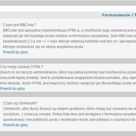
Formatowanie i 
Czym jest BBCode?
BBCode jest specjalną implementacją HTML'a, a możliwość jego używania jest 
wyłączać go dla każdego postu osobno w formularzu wysyłania). Sam BBCode je
kwadratowych [ i ] a nie < i > oraz oferuje większą kontrolę nad tym co i jak bę
którego dostaniesz się ze strony wysyłania postu.
Powrót do góry
Czy mogę używać HTML?
Zależy to od decyzji administratora, który ma pełną kontrolę nad możliwością uż
znaczniki będą działały. Jest to podyktowane względami
bezpieczeństwa
, aby zap
inne kłopoty. Jeżeli HTML jest włączony, możesz wyłączyć go dla każdego postu w
Powrót do góry
Czym są Uśmieszki?
Uśmieszki, albo Ikony Emocji są małymi grafikami, które mogą być używane do wy
szczęście, :( oznacza smutek. Pełna lista ikon jest dostępna z formularza wysy
spowodować nieczytelność postu i moderator może zdecydować o usunięciu ich 
Powrót do góry