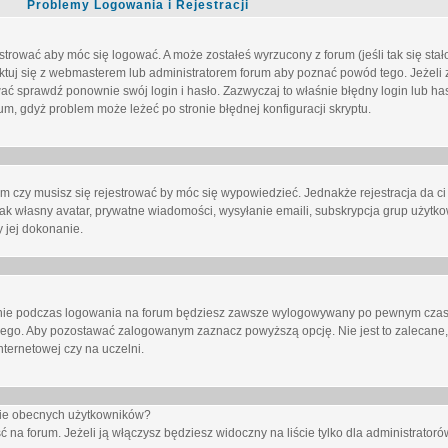
Problemy Logowania i Rejestracji
trować aby móc się logować. A może zostałeś wyrzucony z forum (jeśli tak się sta
uj się z webmasterem lub administratorem forum aby poznać powód tego. Jeżeli z
wać sprawdź ponownie swój login i hasło. Zazwyczaj to właśnie błędny login lub h
forum, gdyż problem może leżeć po stronie błędnej konfiguracji skryptu.
um czy musisz się rejestrować by móc się wypowiedzieć. Jednakże rejestracja da ci
jak własny avatar, prywatne wiadomości, wysyłanie emaili, subskrypcja grup użytko
 jej dokonanie.
nie
podczas logowania na forum będziesz zawsze wylogowywany po pewnym czasi
nego. Aby pozostawać zalogowanym zaznacz powyższą opcję. Nie jest to zalecane,
nternetowej czy na uczelni.
ście obecnych użytkowników?
ć na forum
. Jeżeli ją
włączysz
będziesz widoczny na liście tylko dla administratorów