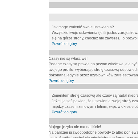
Jak mogę zmienić swoje ustawienia?
Wszystkie twoje ustawienia (jeśli jesteś zarejestr
się na górze strony, chociaż nie zawsze). To pozwol
Powrót do góry
Czasy nie są właściwe!
Podane czasy są prawie na pewno właściwe, ale być mo
twojego profilu, wybierając strefę czasową odpowied
dokonana jedynie przez użytkowników zarejestrowanych
Powrót do góry
Zmieniłem strefę czasową ale czasy są nadal niepr
Jeżeli jesteś pewien, że ustawienia twojej strefy
między czasem zimowym i letnim, więc w okresie o
Powrót do góry
Mojego języka nie ma na liście!
Najbardziej prawdopodobne powody to albo ponieważ 