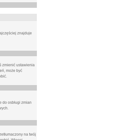
ajczęściej znajduje
eś zmienić ustawienia
ień, może być
bić.
ne do osbługi zmian
wych.
rzetłumaczony na twój