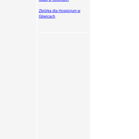
Zbiórka dla Hospicjum w
Gliwicach