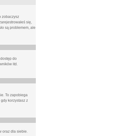
ło zobaczysz
arejestrowałeś się,
asło są problemem, ale
 dostęp do
wników itd.
e. To zapobiega
 gdy korzystasz z
 oraz dla siebie.