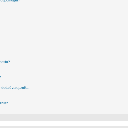
ógł/pomogła?
postu?
?
 dodać załącznika.
znik?