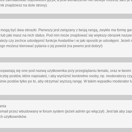
oże zainstalować odpowiedni język, a jeśli tłumaczenie nie istnieje możesz sam je 
ik znajdziesz na dole strony).
mogą być dwa obrazki. Pierwszy jest związany z twoją rangą, zwykle ma formę gw
lub jaki masz na nich status. Pod nim może znajdować się większy obrazek nazywa
zależy czy zechce udostępnić funkcje Avatartów i w jaki sposób je udostępni. Jeżeli
 niego możesz kierować pytania o jej powód (na pewno jest dobry!)
ojawiają się one pod nazwą użytkownika przy przeglądaniu tematu, oraz w twoim p
czbę postów, które napisałeś, i aby wyróżnić konkretne osoby, np. moderatorzy czy
lnie postów tylko po to, aby otrzymać wyższą rangę. W takim wypadku moderator lu
ania
email przez wbudowany w forum system (jeżeli admin go włączył). Jest tak aby z
ch użytkowników.