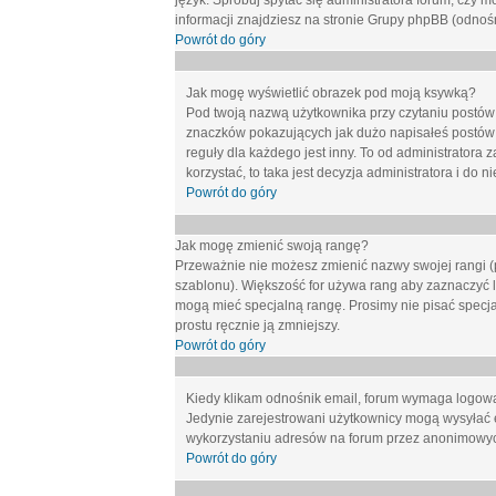
język. Spróbuj spytać się administratora forum, czy m
informacji znajdziesz na stronie Grupy phpBB (odnośn
Powrót do góry
Jak mogę wyświetlić obrazek pod moją ksywką?
Pod twoją nazwą użytkownika przy czytaniu postów 
znaczków pokazujących jak dużo napisałeś postów 
reguły dla każdego jest inny. To od administratora 
korzystać, to taka jest decyzja administratora i do
Powrót do góry
Jak mogę zmienić swoją rangę?
Przeważnie nie możesz zmienić nazwy swojej rangi (p
szablonu). Większość for używa rang aby zaznaczyć li
mogą mieć specjalną rangę. Prosimy nie pisać specja
prostu ręcznie ją zmniejszy.
Powrót do góry
Kiedy klikam odnośnik email, forum wymaga logow
Jedynie zarejestrowani użytkownicy mogą wysyłać 
wykorzystaniu adresów na forum przez anonimowy
Powrót do góry