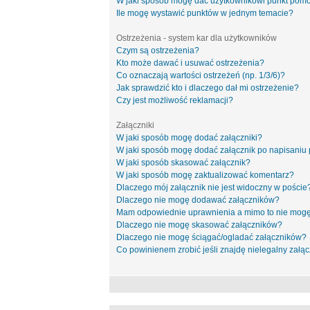
W jaki sposób mogę dać użytkownikowi punkt pom
Ile mogę wystawić punktów w jednym temacie?
Ostrzeżenia - system kar dla użytkowników
Czym są ostrzeżenia?
Kto może dawać i usuwać ostrzeżenia?
Co oznaczają wartości ostrzeżeń (np. 1/3/6)?
Jak sprawdzić kto i dlaczego dał mi ostrzeżenie?
Czy jest możliwość reklamacji?
Załączniki
W jaki sposób mogę dodać załączniki?
W jaki sposób mogę dodać załącznik po napisaniu 
W jaki sposób skasować załącznik?
W jaki sposób mogę zaktualizować komentarz?
Dlaczego mój załącznik nie jest widoczny w poście
Dlaczego nie mogę dodawać załączników?
Mam odpowiednie uprawnienia a mimo to nie mogę
Dlaczego nie mogę skasować załączników?
Dlaczego nie mogę ściągać/ogladać załączników?
Co powinienem zrobić jeśli znajdę nielegalny załąc