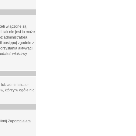
żeli włączone są
i tak nie jest to może
z administratora,
l postępuj zgodnie z
orzystania aktywacji
podałeś właściwy
 lub administrator
w, którzy w ogóle nic
iknij
Zapomniałem