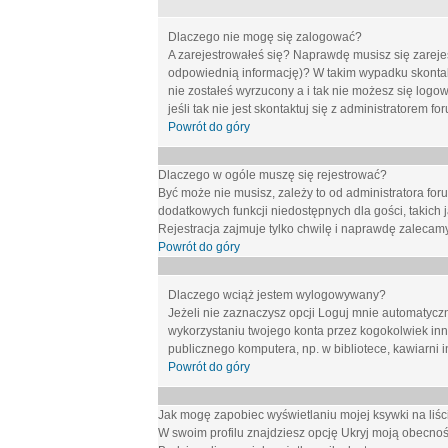
Dlaczego nie mogę się zalogować?
A zarejestrowałeś się? Naprawdę musisz się zarejes
odpowiednią informację)? W takim wypadku skontakt
nie zostałeś wyrzucony a i tak nie możesz się logo
jeśli tak nie jest skontaktuj się z administratorem 
Powrót do góry
Dlaczego w ogóle muszę się rejestrować?
Być może nie musisz, zależy to od administratora for
dodatkowych funkcji niedostępnych dla gości, takich 
Rejestracja zajmuje tylko chwilę i naprawdę zalecamy
Powrót do góry
Dlaczego wciąż jestem wylogowywany?
Jeżeli nie zaznaczysz opcji
Loguj mnie automatycz
wykorzystaniu twojego konta przez kogokolwiek in
publicznego komputera, np. w bibliotece, kawiarni i
Powrót do góry
Jak mogę zapobiec wyświetlaniu mojej ksywki na li
W swoim profilu znajdziesz opcję
Ukryj moją obecnoś