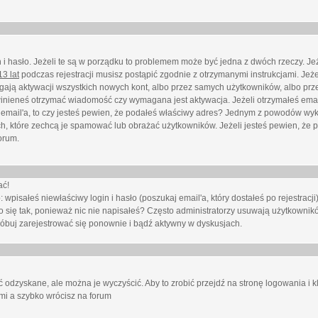
i hasło. Jeżeli te są w porządku to problemem może być jedna z dwóch rzeczy. Je
3 lat
podczas rejestracji musisz postąpić zgodnie z otrzymanymi instrukcjami. Jeżel
ają aktywacji wszystkich nowych kont, albo przez samych użytkowników, albo prze
winieneś otrzymać wiadomość czy wymagana jest aktywacja. Jeżeli otrzymałeś emai
eś email'a, to czy jesteś pewien, że podałeś właściwy adres? Jednym z powodów wyk
h, które zechcą je spamować lub obrażać użytkowników. Jeżeli jesteś pewien, że 
orum.
ać!
isałeś niewłaściwy login i hasło (poszukaj email'a, który dostałeś po rejestracji)
 się tak, ponieważ nic nie napisałeś? Często administratorzy usuwają użytkownikó
róbuj zarejestrować się ponownie i bądź aktywny w dyskusjach.
 odzyskane, ale można je wyczyścić. Aby to zrobić przejdź na stronę logowania i kl
ami a szybko wrócisz na forum