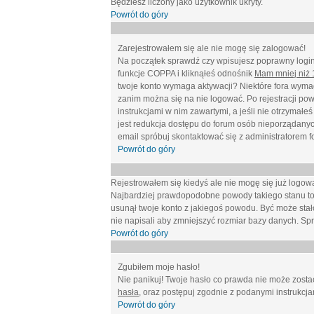
Będziesz liczony jako użytkownik ukryty.
Powrót do góry
Zarejestrowałem się ale nie mogę się zalogować!
Na początek sprawdź czy wpisujesz poprawny login 
funkcje COPPA i kliknąłeś odnośnik
Mam mniej niż 1
twoje konto wymaga aktywacji? Niektóre fora wymag
zanim można się na nie logować. Po rejestracji po
instrukcjami w nim zawartymi, a jeśli nie otrzymał
jest redukcja dostępu do forum osób nieporządanyc
email spróbuj skontaktować się z administratorem f
Powrót do góry
Rejestrowałem się kiedyś ale nie mogę się już logow
Najbardziej prawdopodobne powody takiego stanu to: wp
usunął twoje konto z jakiegoś powodu. Być może stało
nie napisali aby zmniejszyć rozmiar bazy danych. Sp
Powrót do góry
Zgubiłem moje hasło!
Nie panikuj! Twoje hasło co prawda nie może zostać
hasła
, oraz postępuj zgodnie z podanymi instrukcj
Powrót do góry