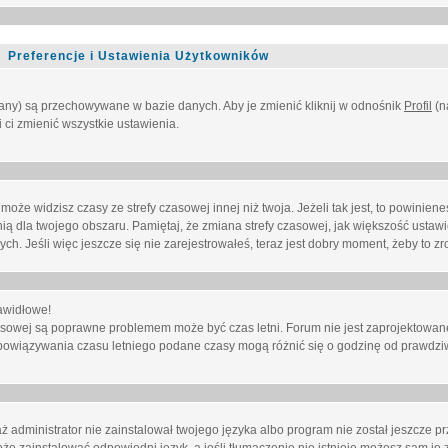
Preferencje i Ustawienia Użytkowników
owany) są przechowywane w bazie danych. Aby je zmienić kliknij w odnośnik
Profil
(n
i ci zmienić wszystkie ustawienia.
że widzisz czasy ze strefy czasowej innej niż twoja. Jeżeli tak jest, to powinien
nią dla twojego obszaru. Pamiętaj, że zmiana strefy czasowej, jak większość ustaw
. Jeśli więc jeszcze się nie zarejestrowałeś, teraz jest dobry moment, żeby to zro
awidłowe!
 czasowej są poprawne problemem może być czas letni. Forum nie jest zaprojektowa
bowiązywania czasu letniego podane czasy mogą różnić się o godzinę od prawdzi
administrator nie zainstalował twojego języka albo program nie został jeszcze p