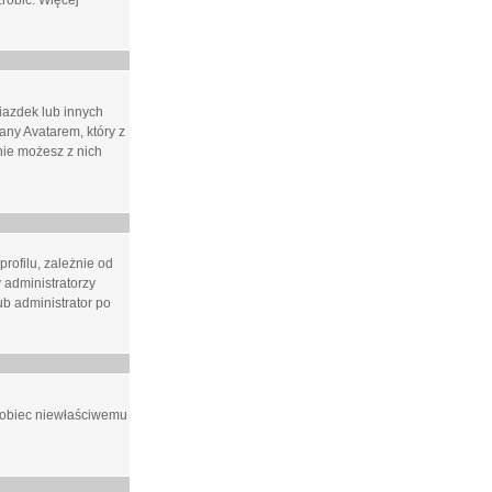
zrobić. Więcej
iazdek lub innych
ny Avatarem, który z
 nie możesz z nich
rofilu, zależnie od
 administratorzy
b administrator po
apobiec niewłaściwemu