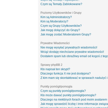
Czym są Tematy Zablokowane?
Poziomy Użytkowników i Grupy
Kim są Administratorzy?
Kim są Moderatorzy?
Czym są Grupy Użytkowników?
Jak mogę dołączyć do Grupy?
Jak mogę zostać Moderatorem Grupy?
Prywatne Wiadomości
Nie mogę wysyłać prywatnych wiadomości!
Wciąż dostaję niechciane prywatne wiadomości!
Dostałem spam lub obraźliwy email od kogoś z tego
Sprawy phpBB 2
Kto napisał ten skrypt?
Dlaczego funkcja X nie jest dostępna?
Z kim mam się skontaktować w sprawach nadużyć i
Punkty pomógł/pomogła
Czym są punkty pomógł/pomogła?
Kto może dawać punkty pomógł/pomogła?
Dlaczego na niektórych forach pod moim avatarem
Jak mogę sprawdzić liczbę i inne informacje związa