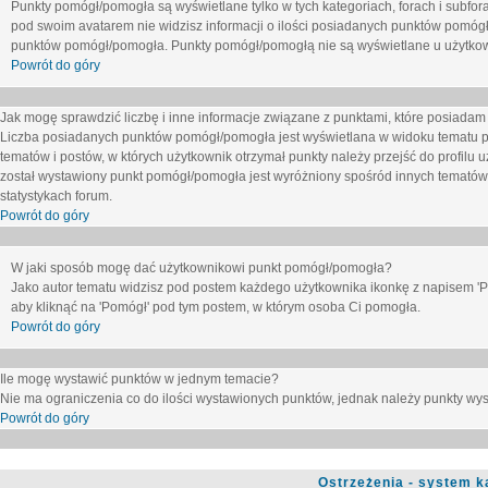
Punkty pomógł/pomogła są wyświetlane tylko w tych kategoriach, forach i subfor
pod swoim avatarem nie widzisz informacji o ilości posiadanych punktów pomógł
punktów pomógł/pomogła. Punkty pomógł/pomogłą nie są wyświetlane u użytkown
Powrót do góry
Jak mogę sprawdzić liczbę i inne informacje związane z punktami, które posiadam j
Liczba posiadanych punktów pomógł/pomogła jest wyświetlana w widoku tematu p
tematów i postów, w których użytkownik otrzymał punkty należy przejść do profilu u
został wystawiony punkt pomógł/pomogła jest wyróżniony spośród innych tematów 
statystykach forum.
Powrót do góry
W jaki sposób mogę dać użytkownikowi punkt pomógł/pomogła?
Jako autor tematu widzisz pod postem każdego użytkownika ikonkę z napisem 'Pom
aby kliknąć na 'Pomógł' pod tym postem, w którym osoba Ci pomogła.
Powrót do góry
Ile mogę wystawić punktów w jednym temacie?
Nie ma ograniczenia co do ilości wystawionych punktów, jednak należy punkty wyst
Powrót do góry
Ostrzeżenia - system k