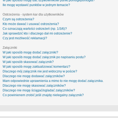
W jaki sposób mogę dać użytkownikowi punkt pomógł/pomogła?
Ile mogę wystawić punktów w jednym temacie?
Ostrzeżenia - system kar dla użytkowników
Czym są ostrzeżenia?
Kto może dawać i usuwać ostrzeżenia?
Co oznaczają wartości ostrzeżeń (np. 1/3/6)?
Jak sprawdzić kto i dlaczego dał mi ostrzeżenie?
Czy jest możliwość reklamacji?
Załączniki
W jaki sposób mogę dodać załączniki?
W jaki sposób mogę dodać załącznik po napisaniu postu?
W jaki sposób skasować załącznik?
W jaki sposób mogę zaktualizować komentarz?
Dlaczego mój załącznik nie jest widoczny w poście?
Dlaczego nie mogę dodawać załączników?
Mam odpowiednie uprawnienia a mimo to nie mogę dodać załącznika.
Dlaczego nie mogę skasować załączników?
Dlaczego nie mogę ściągać/ogladać załączników?
Co powinienem zrobić jeśli znajdę nielegalny załącznik?