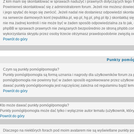
Z kim mam się skontaktować w sprawach nadużyć i prawnych dotyczących tego 
Powinieneś skontaktować się z administratorem forum. Jeżeli nie możesz dowiedz
i jego spytać do kogo się zwrócić. Jeżeli nadal nie dostaniesz odpowiedzi skontak
na serwerze darmowych kont (republika.pl, wp.pl, hg.pl, phg.pl itp.) skontaktuj
nie ma żadnej kontroli i nie może być w żaden sposób odpowiedzialna za to jak,
phpBB w sprawach prawnych nie związanych bezpośrednio ze stroną phpbb.co
wykorzystania skryptu przez osoby trzecie otrzymasz prawdopodobnie zwięzłą od
Powrót do góry
Punkty pomóg
Czym są punkty pomógł/pomogła?
Punkty pomógł/pomogła są formą uznania i nagrody dla użytkowników forum za
pomógł/pomogła nie powinny być w żaden sposób egzekwowane przez użytkown
dawać punkty pomógł/pomogła jest najczęściej zależna od regulaminu bądź tema
Powrót do góry
Kto może dawać punkty pomógł/pomogła?
Punkty pomógł/pomogła może dać tylko i wyłącznie autor tematu (użytkownik, który
Powrót do góry
Dlaczego na niektórych forach pod moim avatarem nie są wyświetlane punkty 