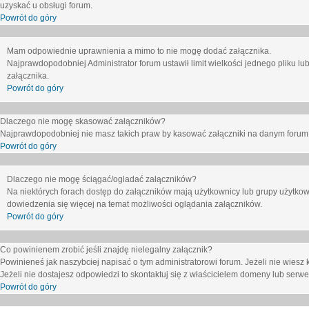
uzyskać u obsługi forum.
Powrót do góry
Mam odpowiednie uprawnienia a mimo to nie mogę dodać załącznika.
Najprawdopodobniej Administrator forum ustawił limit wielkości jednego pliku lu
załącznika.
Powrót do góry
Dlaczego nie mogę skasować załączników?
Najprawdopodobniej nie masz takich praw by kasować załączniki na danym forum. J
Powrót do góry
Dlaczego nie mogę ściągać/ogladać załączników?
Na niektórych forach dostęp do załączników mają użytkownicy lub grupy użytkow
dowiedzenia się więcej na temat możliwości oglądania załączników.
Powrót do góry
Co powinienem zrobić jeśli znajdę nielegalny załącznik?
Powinieneś jak naszybciej napisać o tym administratorowi forum. Jeżeli nie wiesz k
Jeżeli nie dostajesz odpowiedzi to skontaktuj się z właścicielem domeny lub serwe
Powrót do góry