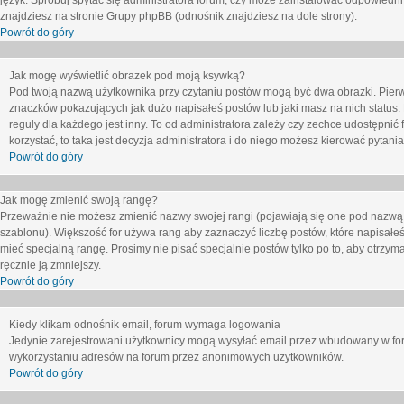
język. Spróbuj spytać się administratora forum, czy może zainstalować odpowiedni j
znajdziesz na stronie Grupy phpBB (odnośnik znajdziesz na dole strony).
Powrót do góry
Jak mogę wyświetlić obrazek pod moją ksywką?
Pod twoją nazwą użytkownika przy czytaniu postów mogą być dwa obrazki. Pierw
znaczków pokazujących jak dużo napisałeś postów lub jaki masz na nich status
reguły dla każdego jest inny. To od administratora zależy czy zechce udostępnić f
korzystać, to taka jest decyzja administratora i do niego możesz kierować pytani
Powrót do góry
Jak mogę zmienić swoją rangę?
Przeważnie nie możesz zmienić nazwy swojej rangi (pojawiają się one pod nazwą u
szablonu). Większość for używa rang aby zaznaczyć liczbę postów, które napisałeś
mieć specjalną rangę. Prosimy nie pisać specjalnie postów tylko po to, aby otrzy
ręcznie ją zmniejszy.
Powrót do góry
Kiedy klikam odnośnik email, forum wymaga logowania
Jedynie zarejestrowani użytkownicy mogą wysyłać email przez wbudowany w foru
wykorzystaniu adresów na forum przez anonimowych użytkowników.
Powrót do góry