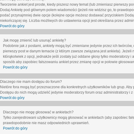
Tworzenie ankiet jest proste, kiedy piszesz nowy temat (lub zmieniasz pierwszy p
Dodaj Ankietę
pod głównym polem wiadomości (jeżeli nie widzisz go, to prawdopodo
podać przynajmniej dwie opcje (kolejne opcje możesz dodawać przyciskiem
Dodaj
niekończącej się. Liczba możliwych do ustawienia opcji jest określana przez admini
Powrót do góry
Jak mogę zmienić lub usunąć ankietę?
Podobnie jak z postami, ankiety mogą być zmieniane jedynie przez ich twórców,
pierwszy post w danym temacie (z którym zawsze związana jest ankieta). Jeżeli 
którąkolwiek z opcji, jednakże jeśli zostały już oddane głosy tylko moderatorzy i
sposób aby zapobiec fałszowaniu ankiet przez zmianę opcji w połowie głosowan
Powrót do góry
Dlaczego nie mam dostępu do forum?
Nietóre fora mogą być przeznaczone dla konkretnych użytkowników lub grup. Aby pr
Dostępu do nich mogą udzielić jedynie moderatorzy forum oraz administratorzy i z
Powrót do góry
Dlaczego nie mogę głosować w ankietach?
Tylko zarejestrowani użytkownicy mogą głosować w ankietach (aby zapobiec fałs
prawdopodobnie nie masz odpowiednich uprawnień.
Powrót do góry