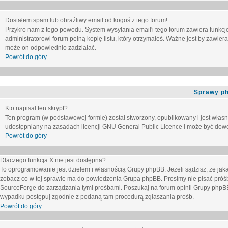
Dostałem spam lub obraźliwy email od kogoś z tego forum!
Przykro nam z tego powodu. System wysyłania email'i tego forum zawiera funkcje u
administratorowi forum pełną kopię listu, który otrzymałeś. Ważne jest by zawie
może on odpowiednio zadziałać.
Powrót do góry
Sprawy p
Kto napisał ten skrypt?
Ten program (w podstawowej formie) został stworzony, opublikowany i jest włas
udostępniany na zasadach licencji GNU General Public Licence i może być dow
Powrót do góry
Dlaczego funkcja X nie jest dostępna?
To oprogramowanie jest dziełem i własnością Grupy phpBB. Jeżeli sądzisz, że ja
zobacz co w tej sprawie ma do powiedzenia Grupa phpBB. Prosimy nie pisać próś
SourceForge do zarządzania tymi prośbami. Poszukaj na forum opinii Grupy phpBB n
wypadku postępuj zgodnie z podaną tam procedurą zgłaszania prośb.
Powrót do góry