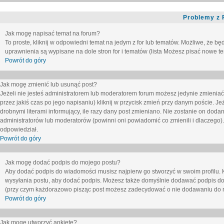
Problemy z 
Jak mogę napisać temat na forum?
To proste, kliknij w odpowiedni temat na jedym z for lub tematów. Możliwe, że b
uprawnienia są wypisane na dole stron for i tematów (lista
Możesz pisać nowe tem
Powrót do góry
Jak mogę zmienić lub usunąć post?
Jeżeli nie jesteś administratorem lub moderatorem forum możesz jedynie zmieniać
przez jakiś czas po jego napisaniu) kliknij w przycisk
zmień
przy danym poście. Jeże
drobnymi literami informujący, ile razy dany post zmieniano. Nie zostanie on dodany
administratorów lub moderatorów (powinni oni powiadomić co zmienili i dlaczego). 
odpowiedział.
Powrót do góry
Jak mogę dodać podpis do mojego postu?
Aby dodać podpis do wiadomości musisz najpierw go stworzyć w swoim profilu. 
wysyłania postu, aby dodać podpis. Możesz także domyślnie dodawać podpis do
(przy czym każdorazowo pisząc post możesz zadecydować o nie dodawaniu do n
Powrót do góry
Jak mogę utworzyć ankietę?