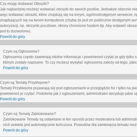
Czy mogę dodawać Obrazki?
Jak najbardziej możesz wstawiać obrazki do swoich postów. Jednakże obecnie nie
więc wstawiać obrazki, które znajdują się na innym, ogólnodostępnym serwerze, n
znajdujących się na twoim komputerze (chyba że jest on publicznie dostępnym 
autoryzacji, np. skrzynki pocztowe, strony chronione hasłem itp. Aby wstawić obr
jest to dozwolone).
Powrót do góry
Czym są Ogłoszenia?
Ogłoszenia często zawierają istotne informacje i powinieneś czytać je gdy tylko 
którym zostały napisane. To czy możesz wysyłać ogłoszenia zależy od tego, jak
Powrót do góry
Czym są Tematy Przyklejone?
Tematy Przyklejone pojawiają się pod ogłoszeniami w przeglądzie for i tylko na pi
powinieneś je czytać. Podobnie jak z ogłoszeniami, administrator decyduje jakie
Powrót do góry
Czym są Tematy Zablokowane?
Zablokowane Tematy są ustawiane w ten sposób przez moderatora lub administr
nich ankieta jest automatycznie kończona. Powodów dla zamknięcia tematu moż
Powrót do góry