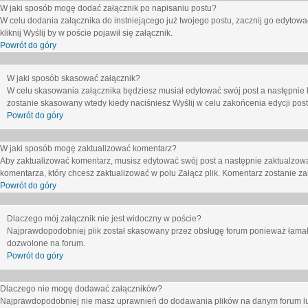
W jaki sposób mogę dodać załącznik po napisaniu postu?
W celu dodania załącznika do instniejącego już twojego postu, zacznij go edytow
kliknij
Wyślij
by w poście pojawił się załącznik.
Powrót do góry
W jaki sposób skasować załącznik?
W celu skasowania załącznika będziesz musiał edytować swój post a następnie 
zostanie skasowany wtedy kiedy naciśniesz
Wyślij
w celu zakońcenia edycji post
Powrót do góry
W jaki sposób mogę zaktualizować komentarz?
Aby zaktualizować komentarz, musisz edytować swój post a następnie zaktualzowa
komentarza, który chcesz zaktualizować w polu
Załącz plik
. Komentarz zostanie z
Powrót do góry
Dlaczego mój załącznik nie jest widoczny w poście?
Najprawdopodobniej plik został skasowany przez obsługę forum ponieważ łamał o
dozwolone na forum.
Powrót do góry
Dlaczego nie mogę dodawać załączników?
Najprawdopodobniej nie masz uprawnień do dodawania plików na danym forum lub 