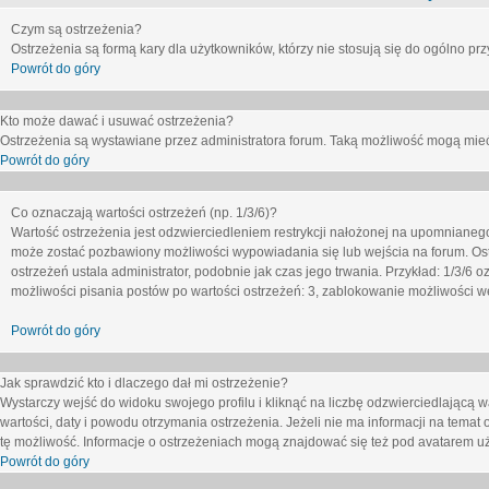
Czym są ostrzeżenia?
Ostrzeżenia są formą kary dla użytkowników, którzy nie stosują się do ogólno pr
Powrót do góry
Kto może dawać i usuwać ostrzeżenia?
Ostrzeżenia są wystawiane przez administratora forum. Taką możliwość mogą mieć
Powrót do góry
Co oznaczają wartości ostrzeżeń (np. 1/3/6)?
Wartość ostrzeżenia jest odzwierciedleniem restrykcji nałożonej na upomnianeg
może zostać pozbawiony możliwości wypowiadania się lub wejścia na forum. Ost
ostrzeżeń ustala administrator, podobnie jak czas jego trwania. Przykład: 1/3/6
możliwości pisania postów po wartości ostrzeżeń: 3, zablokowanie możliwości we
Powrót do góry
Jak sprawdzić kto i dlaczego dał mi ostrzeżenie?
Wystarczy wejść do widoku swojego profilu i kliknąć na liczbę odzwierciedlającą w
wartości, daty i powodu otrzymania ostrzeżenia. Jeżeli nie ma informacji na temat 
tę możliwość. Informacje o ostrzeżeniach mogą znajdować się też pod avatarem uż
Powrót do góry