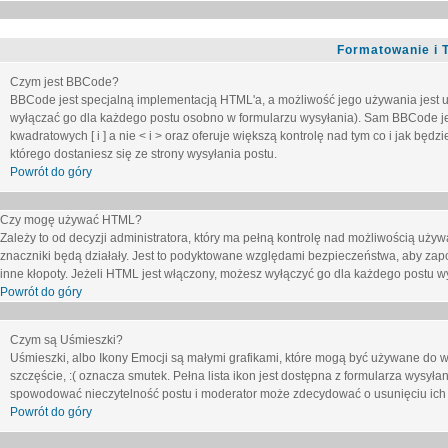
Formatowanie i 
Czym jest BBCode?
BBCode jest specjalną implementacją HTML'a, a możliwość jego używania jest 
wyłączać go dla każdego postu osobno w formularzu wysyłania). Sam BBCode je
kwadratowych [ i ] a nie < i > oraz oferuje większą kontrolę nad tym co i jak bę
którego dostaniesz się ze strony wysyłania postu.
Powrót do góry
Czy mogę używać HTML?
Zależy to od decyzji administratora, który ma pełną kontrolę nad możliwością uż
znaczniki będą działały. Jest to podyktowane względami
bezpieczeństwa
, aby zap
inne kłopoty. Jeżeli HTML jest włączony, możesz wyłączyć go dla każdego postu w
Powrót do góry
Czym są Uśmieszki?
Uśmieszki, albo Ikony Emocji są małymi grafikami, które mogą być używane do wy
szczęście, :( oznacza smutek. Pełna lista ikon jest dostępna z formularza wysy
spowodować nieczytelność postu i moderator może zdecydować o usunięciu ich 
Powrót do góry