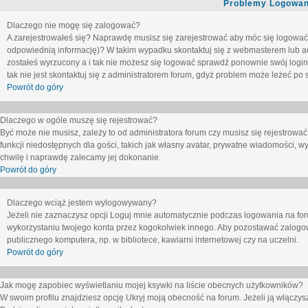
Problemy Logowani
Dlaczego nie mogę się zalogować?
A zarejestrowałeś się? Naprawdę musisz się zarejestrować aby móc się logować. 
odpowiednią informację)? W takim wypadku skontaktuj się z webmasterem lub adm
zostałeś wyrzucony a i tak nie możesz się logować sprawdź ponownie swój login i
tak nie jest skontaktuj się z administratorem forum, gdyż problem może leżeć po s
Powrót do góry
Dlaczego w ogóle muszę się rejestrować?
Być może nie musisz, zależy to od administratora forum czy musisz się rejestrowa
funkcji niedostępnych dla gości, takich jak własny avatar, prywatne wiadomości, wy
chwilę i naprawdę zalecamy jej dokonanie.
Powrót do góry
Dlaczego wciąż jestem wylogowywany?
Jeżeli nie zaznaczysz opcji
Loguj mnie automatycznie
podczas logowania na fo
wykorzystaniu twojego konta przez kogokolwiek innego. Aby pozostawać zalogow
publicznego komputera, np. w bibliotece, kawiarni internetowej czy na uczelni.
Powrót do góry
Jak mogę zapobiec wyświetlaniu mojej ksywki na liście obecnych użytkowników?
W swoim profilu znajdziesz opcję
Ukryj moją obecność na forum
. Jeżeli ją
włączys