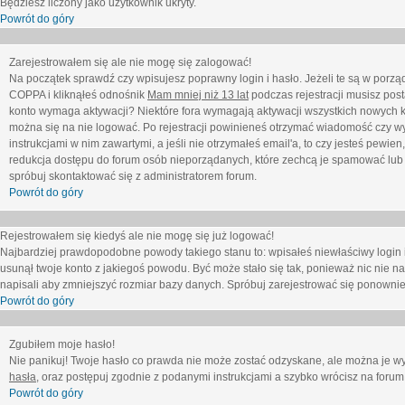
Będziesz liczony jako użytkownik ukryty.
Powrót do góry
Zarejestrowałem się ale nie mogę się zalogować!
Na początek sprawdź czy wpisujesz poprawny login i hasło. Jeżeli te są w porz
COPPA i kliknąłeś odnośnik
Mam mniej niż 13 lat
podczas rejestracji musisz post
konto wymaga aktywacji? Niektóre fora wymagają aktywacji wszystkich nowych k
można się na nie logować. Po rejestracji powinieneś otrzymać wiadomość czy wy
instrukcjami w nim zawartymi, a jeśli nie otrzymałeś email'a, to czy jesteś pew
redukcja dostępu do forum osób nieporządanych, które zechcą je spamować lub 
spróbuj skontaktować się z administratorem forum.
Powrót do góry
Rejestrowałem się kiedyś ale nie mogę się już logować!
Najbardziej prawdopodobne powody takiego stanu to: wpisałeś niewłaściwy login i ha
usunął twoje konto z jakiegoś powodu. Być może stało się tak, ponieważ nic nie n
napisali aby zmniejszyć rozmiar bazy danych. Spróbuj zarejestrować się ponownie
Powrót do góry
Zgubiłem moje hasło!
Nie panikuj! Twoje hasło co prawda nie może zostać odzyskane, ale można je wycz
hasła
, oraz postępuj zgodnie z podanymi instrukcjami a szybko wrócisz na forum
Powrót do góry