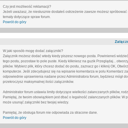
Czy jest możliwość reklamacji?
Jeżeli uważasz, że niesłusznie dostałeś ostrzeżenie zawsze możesz spróbować 
tematy dotyczące spraw forum.
Powrót do góry
Załącz
W jaki sposób mogę dodać załączniki?
Załącznik możesz dodać wtedy kiedy piszesz nowego posta. Powinieneś widzie
tego postu, pozostaw to pole puste. Kiedy klikniesz na guzik
Przeglądaj...
otworzy
plików. Wybierz plik, który chcesz dodać do postu, zaznacz go i kliknij OK, Otwór
komputerze. Jeśli zdecydujesz się na wpisanie komentarza w polu
Komentarz za
odpowiednie uprawnienia nadane przez Administratora forum, będziesz mógł do
przekroczysz maksymalnej ilości załączników.
Administrator forum ustawia limity dotyczące wielkości załanczanych plików, ro
Pamiętaj, że twoim obowiązkiem jest dbać o legalność załanczanych plików. W p
może usunąć załączniki bez twojej wiedzy.
Pamiętaj, że obsługa forum nie odpowiada za stracone dane.
Powrót do góry