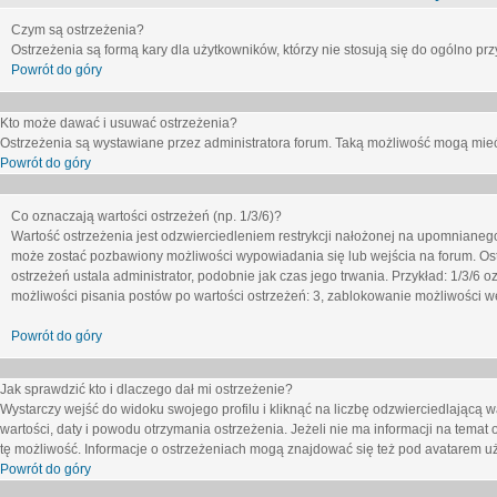
Czym są ostrzeżenia?
Ostrzeżenia są formą kary dla użytkowników, którzy nie stosują się do ogólno pr
Powrót do góry
Kto może dawać i usuwać ostrzeżenia?
Ostrzeżenia są wystawiane przez administratora forum. Taką możliwość mogą mieć
Powrót do góry
Co oznaczają wartości ostrzeżeń (np. 1/3/6)?
Wartość ostrzeżenia jest odzwierciedleniem restrykcji nałożonej na upomnianeg
może zostać pozbawiony możliwości wypowiadania się lub wejścia na forum. Ost
ostrzeżeń ustala administrator, podobnie jak czas jego trwania. Przykład: 1/3/6
możliwości pisania postów po wartości ostrzeżeń: 3, zablokowanie możliwości we
Powrót do góry
Jak sprawdzić kto i dlaczego dał mi ostrzeżenie?
Wystarczy wejść do widoku swojego profilu i kliknąć na liczbę odzwierciedlającą w
wartości, daty i powodu otrzymania ostrzeżenia. Jeżeli nie ma informacji na temat 
tę możliwość. Informacje o ostrzeżeniach mogą znajdować się też pod avatarem uż
Powrót do góry