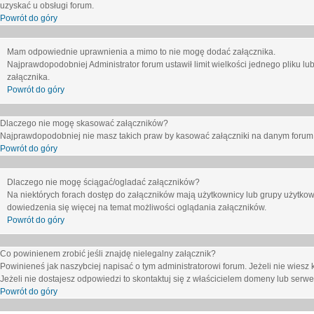
uzyskać u obsługi forum.
Powrót do góry
Mam odpowiednie uprawnienia a mimo to nie mogę dodać załącznika.
Najprawdopodobniej Administrator forum ustawił limit wielkości jednego pliku lu
załącznika.
Powrót do góry
Dlaczego nie mogę skasować załączników?
Najprawdopodobniej nie masz takich praw by kasować załączniki na danym forum. J
Powrót do góry
Dlaczego nie mogę ściągać/ogladać załączników?
Na niektórych forach dostęp do załączników mają użytkownicy lub grupy użytkow
dowiedzenia się więcej na temat możliwości oglądania załączników.
Powrót do góry
Co powinienem zrobić jeśli znajdę nielegalny załącznik?
Powinieneś jak naszybciej napisać o tym administratorowi forum. Jeżeli nie wiesz k
Jeżeli nie dostajesz odpowiedzi to skontaktuj się z właścicielem domeny lub serwe
Powrót do góry