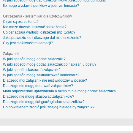
W jaki sposób mogę dać użytkownikowi punkt pomógł/pomogła?
Ile mogę wystawić punktów w jednym temacie?
Ostrzeżenia - system kar dla użytkowników
Czym są ostrzeżenia?
Kto może dawać i usuwać ostrzeżenia?
Co oznaczają wartości ostrzeżeń (np. 1/3/6)?
Jak sprawdzić kto i dlaczego dał mi ostrzeżenie?
Czy jest możliwość reklamacji?
Załączniki
W jaki sposób mogę dodać załączniki?
W jaki sposób mogę dodać załącznik po napisaniu postu?
W jaki sposób skasować załącznik?
W jaki sposób mogę zaktualizować komentarz?
Dlaczego mój załącznik nie jest widoczny w poście?
Dlaczego nie mogę dodawać załączników?
Mam odpowiednie uprawnienia a mimo to nie mogę dodać załącznika.
Dlaczego nie mogę skasować załączników?
Dlaczego nie mogę ściągać/ogladać załączników?
Co powinienem zrobić jeśli znajdę nielegalny załącznik?