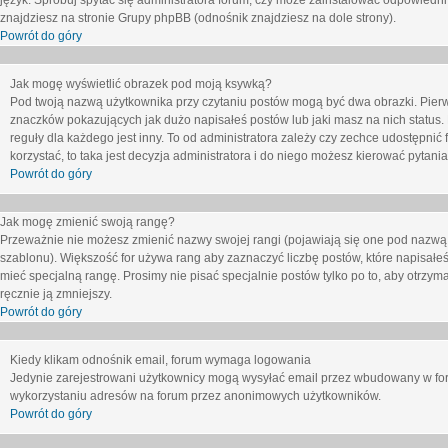
język. Spróbuj spytać się administratora forum, czy może zainstalować odpowiedni j
znajdziesz na stronie Grupy phpBB (odnośnik znajdziesz na dole strony).
Powrót do góry
Jak mogę wyświetlić obrazek pod moją ksywką?
Pod twoją nazwą użytkownika przy czytaniu postów mogą być dwa obrazki. Pierw
znaczków pokazujących jak dużo napisałeś postów lub jaki masz na nich status
reguły dla każdego jest inny. To od administratora zależy czy zechce udostępnić f
korzystać, to taka jest decyzja administratora i do niego możesz kierować pytani
Powrót do góry
Jak mogę zmienić swoją rangę?
Przeważnie nie możesz zmienić nazwy swojej rangi (pojawiają się one pod nazwą u
szablonu). Większość for używa rang aby zaznaczyć liczbę postów, które napisałeś
mieć specjalną rangę. Prosimy nie pisać specjalnie postów tylko po to, aby otrzy
ręcznie ją zmniejszy.
Powrót do góry
Kiedy klikam odnośnik email, forum wymaga logowania
Jedynie zarejestrowani użytkownicy mogą wysyłać email przez wbudowany w foru
wykorzystaniu adresów na forum przez anonimowych użytkowników.
Powrót do góry