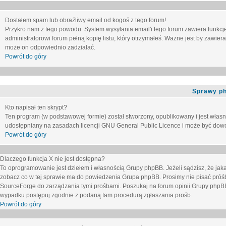
Dostałem spam lub obraźliwy email od kogoś z tego forum!
Przykro nam z tego powodu. System wysyłania email'i tego forum zawiera funkcje u
administratorowi forum pełną kopię listu, który otrzymałeś. Ważne jest by zawie
może on odpowiednio zadziałać.
Powrót do góry
Sprawy p
Kto napisał ten skrypt?
Ten program (w podstawowej formie) został stworzony, opublikowany i jest włas
udostępniany na zasadach licencji GNU General Public Licence i może być dow
Powrót do góry
Dlaczego funkcja X nie jest dostępna?
To oprogramowanie jest dziełem i własnością Grupy phpBB. Jeżeli sądzisz, że ja
zobacz co w tej sprawie ma do powiedzenia Grupa phpBB. Prosimy nie pisać próś
SourceForge do zarządzania tymi prośbami. Poszukaj na forum opinii Grupy phpBB n
wypadku postępuj zgodnie z podaną tam procedurą zgłaszania prośb.
Powrót do góry