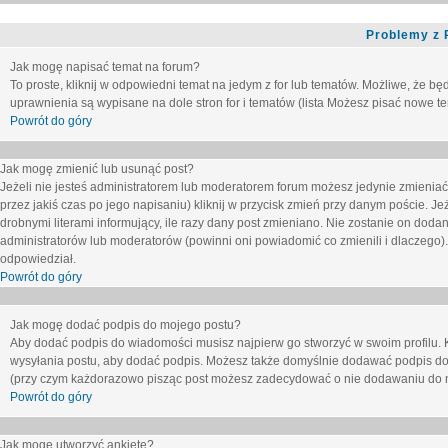
Problemy z 
Jak mogę napisać temat na forum?
To proste, kliknij w odpowiedni temat na jedym z for lub tematów. Możliwe, że b
uprawnienia są wypisane na dole stron for i tematów (lista
Możesz pisać nowe tem
Powrót do góry
Jak mogę zmienić lub usunąć post?
Jeżeli nie jesteś administratorem lub moderatorem forum możesz jedynie zmieniać
przez jakiś czas po jego napisaniu) kliknij w przycisk
zmień
przy danym poście. Jeże
drobnymi literami informujący, ile razy dany post zmieniano. Nie zostanie on dodany
administratorów lub moderatorów (powinni oni powiadomić co zmienili i dlaczego). 
odpowiedział.
Powrót do góry
Jak mogę dodać podpis do mojego postu?
Aby dodać podpis do wiadomości musisz najpierw go stworzyć w swoim profilu. 
wysyłania postu, aby dodać podpis. Możesz także domyślnie dodawać podpis do
(przy czym każdorazowo pisząc post możesz zadecydować o nie dodawaniu do n
Powrót do góry
Jak mogę utworzyć ankietę?