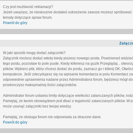
Czy jest możliwość reklamacji?
Jeżeli uważasz, że niesłusznie dostałeś ostrzeżenie zawsze możesz spróbować 
tematy dotyczące spraw forum.
Powrót do góry
Załącz
W jaki sposób mogę dodać załączniki?
Załącznik możesz dodać wtedy kiedy piszesz nowego posta. Powinieneś widzie
tego postu, pozostaw to pole puste. Kiedy klikniesz na guzik
Przeglądaj...
otworzy
plików. Wybierz plik, który chcesz dodać do postu, zaznacz go i kliknij OK, Otwór
komputerze. Jeśli zdecydujesz się na wpisanie komentarza w polu
Komentarz za
odpowiednie uprawnienia nadane przez Administratora forum, będziesz mógł do
przekroczysz maksymalnej ilości załączników.
Administrator forum ustawia limity dotyczące wielkości załanczanych plików, ro
Pamiętaj, że twoim obowiązkiem jest dbać o legalność załanczanych plików. W p
może usunąć załączniki bez twojej wiedzy.
Pamiętaj, że obsługa forum nie odpowiada za stracone dane.
Powrót do góry