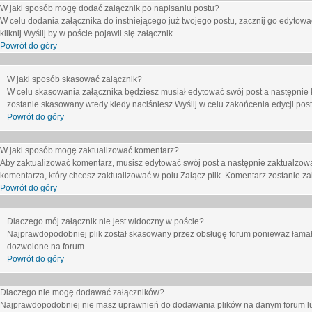
W jaki sposób mogę dodać załącznik po napisaniu postu?
W celu dodania załącznika do instniejącego już twojego postu, zacznij go edytow
kliknij
Wyślij
by w poście pojawił się załącznik.
Powrót do góry
W jaki sposób skasować załącznik?
W celu skasowania załącznika będziesz musiał edytować swój post a następnie 
zostanie skasowany wtedy kiedy naciśniesz
Wyślij
w celu zakońcenia edycji post
Powrót do góry
W jaki sposób mogę zaktualizować komentarz?
Aby zaktualizować komentarz, musisz edytować swój post a następnie zaktualzowa
komentarza, który chcesz zaktualizować w polu
Załącz plik
. Komentarz zostanie z
Powrót do góry
Dlaczego mój załącznik nie jest widoczny w poście?
Najprawdopodobniej plik został skasowany przez obsługę forum ponieważ łamał o
dozwolone na forum.
Powrót do góry
Dlaczego nie mogę dodawać załączników?
Najprawdopodobniej nie masz uprawnień do dodawania plików na danym forum lub 