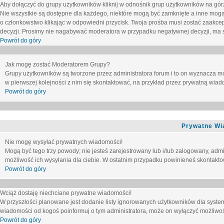
Aby dołączyć do grupy użytkowników kliknij w odnośnik grup użytkowników na górz
Nie wszystkie są dostępne dla każdego, niektóre mogą być zamknięte a inne mogą
o członkowstwo klikając w odpowiedni przycisk. Twoja prośba musi zostać zaakc
decyzji. Prosimy nie nagabywać moderatora w przypadku negatywnej decyzji, ma
Powrót do góry
Jak mogę zostać Moderatorem Grupy?
Grupy użytkowników są tworzone przez administratora forum i to on wyznacza m
w pierwszej kolejności z nim się skontaktować, na przykład przez prywatną wia
Powrót do góry
Prywatne Wi
Nie mogę wysyłać prywatnych wiadomości!
Mogą być tego trzy powody; nie jesteś zarejestrowany lub i/lub zalogowany, adm
możliwość ich wysyłania dla ciebie. W ostatnim przypadku powinieneś skontaktow
Powrót do góry
Wciąż dostaję niechciane prywatne wiadomości!
W przyszłości planowane jest dodanie listy ignorowanych użytkowników dla syste
wiadomości od kogoś poinformuj o tym administratora, może on wyłączyć możliwo
Powrót do góry