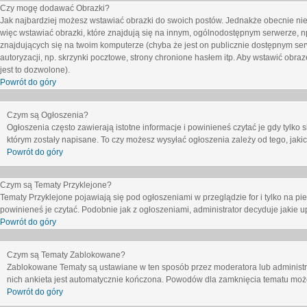
Czy mogę dodawać Obrazki?
Jak najbardziej możesz wstawiać obrazki do swoich postów. Jednakże obecnie nie
więc wstawiać obrazki, które znajdują się na innym, ogólnodostępnym serwerze, n
znajdujących się na twoim komputerze (chyba że jest on publicznie dostępnym 
autoryzacji, np. skrzynki pocztowe, strony chronione hasłem itp. Aby wstawić obr
jest to dozwolone).
Powrót do góry
Czym są Ogłoszenia?
Ogłoszenia często zawierają istotne informacje i powinieneś czytać je gdy tylko 
którym zostały napisane. To czy możesz wysyłać ogłoszenia zależy od tego, jak
Powrót do góry
Czym są Tematy Przyklejone?
Tematy Przyklejone pojawiają się pod ogłoszeniami w przeglądzie for i tylko na pi
powinieneś je czytać. Podobnie jak z ogłoszeniami, administrator decyduje jakie
Powrót do góry
Czym są Tematy Zablokowane?
Zablokowane Tematy są ustawiane w ten sposób przez moderatora lub administr
nich ankieta jest automatycznie kończona. Powodów dla zamknięcia tematu moż
Powrót do góry