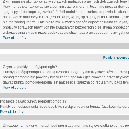
Z kim mam się skontaktować w sprawach nadużyć i prawnych dotyczących tego 
Powinieneś skontaktować się z administratorem forum. Jeżeli nie możesz dowiedz
i jego spytać do kogo się zwrócić. Jeżeli nadal nie dostaniesz odpowiedzi skontak
na serwerze darmowych kont (republika.pl, wp.pl, hg.pl, phg.pl itp.) skontaktuj
nie ma żadnej kontroli i nie może być w żaden sposób odpowiedzialna za to jak,
phpBB w sprawach prawnych nie związanych bezpośrednio ze stroną phpbb.co
wykorzystania skryptu przez osoby trzecie otrzymasz prawdopodobnie zwięzłą od
Powrót do góry
Punkty pomóg
Czym są punkty pomógł/pomogła?
Punkty pomógł/pomogła są formą uznania i nagrody dla użytkowników forum za
pomógł/pomogła nie powinny być w żaden sposób egzekwowane przez użytkown
dawać punkty pomógł/pomogła jest najczęściej zależna od regulaminu bądź tema
Powrót do góry
Kto może dawać punkty pomógł/pomogła?
Punkty pomógł/pomogła może dać tylko i wyłącznie autor tematu (użytkownik, który
Powrót do góry
Dlaczego na niektórych forach pod moim avatarem nie są wyświetlane punkty 