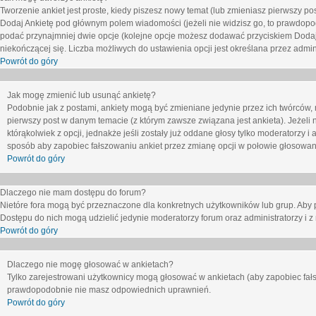
Tworzenie ankiet jest proste, kiedy piszesz nowy temat (lub zmieniasz pierwszy p
Dodaj Ankietę
pod głównym polem wiadomości (jeżeli nie widzisz go, to prawdopodo
podać przynajmniej dwie opcje (kolejne opcje możesz dodawać przyciskiem
Dodaj
niekończącej się. Liczba możliwych do ustawienia opcji jest określana przez admini
Powrót do góry
Jak mogę zmienić lub usunąć ankietę?
Podobnie jak z postami, ankiety mogą być zmieniane jedynie przez ich twórców,
pierwszy post w danym temacie (z którym zawsze związana jest ankieta). Jeżeli 
którąkolwiek z opcji, jednakże jeśli zostały już oddane głosy tylko moderatorzy i
sposób aby zapobiec fałszowaniu ankiet przez zmianę opcji w połowie głosowan
Powrót do góry
Dlaczego nie mam dostępu do forum?
Nietóre fora mogą być przeznaczone dla konkretnych użytkowników lub grup. Aby pr
Dostępu do nich mogą udzielić jedynie moderatorzy forum oraz administratorzy i z
Powrót do góry
Dlaczego nie mogę głosować w ankietach?
Tylko zarejestrowani użytkownicy mogą głosować w ankietach (aby zapobiec fałs
prawdopodobnie nie masz odpowiednich uprawnień.
Powrót do góry