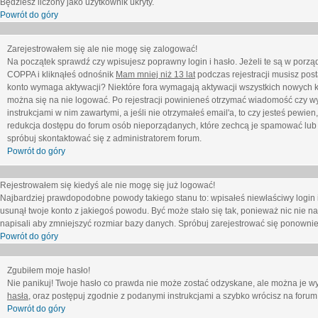
Będziesz liczony jako użytkownik ukryty.
Powrót do góry
Zarejestrowałem się ale nie mogę się zalogować!
Na początek sprawdź czy wpisujesz poprawny login i hasło. Jeżeli te są w porz
COPPA i kliknąłeś odnośnik
Mam mniej niż 13 lat
podczas rejestracji musisz post
konto wymaga aktywacji? Niektóre fora wymagają aktywacji wszystkich nowych k
można się na nie logować. Po rejestracji powinieneś otrzymać wiadomość czy wy
instrukcjami w nim zawartymi, a jeśli nie otrzymałeś email'a, to czy jesteś pew
redukcja dostępu do forum osób nieporządanych, które zechcą je spamować lub 
spróbuj skontaktować się z administratorem forum.
Powrót do góry
Rejestrowałem się kiedyś ale nie mogę się już logować!
Najbardziej prawdopodobne powody takiego stanu to: wpisałeś niewłaściwy login i ha
usunął twoje konto z jakiegoś powodu. Być może stało się tak, ponieważ nic nie n
napisali aby zmniejszyć rozmiar bazy danych. Spróbuj zarejestrować się ponownie
Powrót do góry
Zgubiłem moje hasło!
Nie panikuj! Twoje hasło co prawda nie może zostać odzyskane, ale można je wycz
hasła
, oraz postępuj zgodnie z podanymi instrukcjami a szybko wrócisz na forum
Powrót do góry