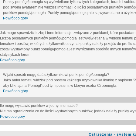
Punkty pomógł/pomogła są wyświetlane tylko w tych kategoriach, forach i subfor
pod swoim avatarem nie widzisz informacji o ilości posiadanych punktów pomógł
punktów pomógł/pomogła. Punkty pomógł/pomogłą nie są wyświetlane u użytkown
Powrót do góry
Jak mogę sprawdzić liczbę i inne informacje związane z punktami, które posiadam j
Liczba posiadanych punktów pomógł/pomogła jest wyświetlana w widoku tematu p
tematów i postów, w których użytkownik otrzymał punkty należy przejść do profilu u
został wystawiony punkt pomógł/pomogła jest wyróżniony spośród innych tematów 
statystykach forum.
Powrót do góry
W jaki sposób mogę dać użytkownikowi punkt pomógł/pomogła?
Jako autor tematu widzisz pod postem każdego użytkownika ikonkę z napisem 'Pom
aby kliknąć na 'Pomógł' pod tym postem, w którym osoba Ci pomogła.
Powrót do góry
Ile mogę wystawić punktów w jednym temacie?
Nie ma ograniczenia co do ilości wystawionych punktów, jednak należy punkty wyst
Powrót do góry
Ostrzeżenia - system k