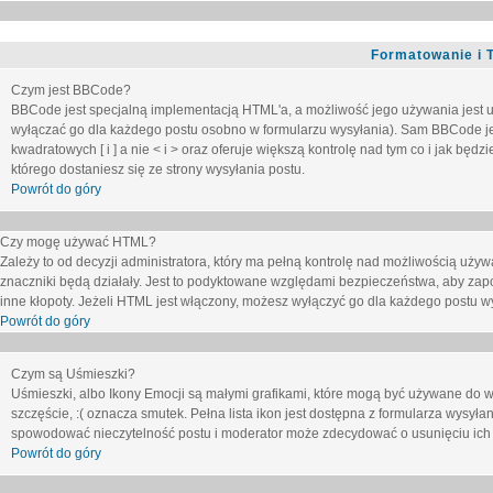
Formatowanie i 
Czym jest BBCode?
BBCode jest specjalną implementacją HTML'a, a możliwość jego używania jest 
wyłączać go dla każdego postu osobno w formularzu wysyłania). Sam BBCode je
kwadratowych [ i ] a nie < i > oraz oferuje większą kontrolę nad tym co i jak bę
którego dostaniesz się ze strony wysyłania postu.
Powrót do góry
Czy mogę używać HTML?
Zależy to od decyzji administratora, który ma pełną kontrolę nad możliwością uż
znaczniki będą działały. Jest to podyktowane względami
bezpieczeństwa
, aby zap
inne kłopoty. Jeżeli HTML jest włączony, możesz wyłączyć go dla każdego postu w
Powrót do góry
Czym są Uśmieszki?
Uśmieszki, albo Ikony Emocji są małymi grafikami, które mogą być używane do wy
szczęście, :( oznacza smutek. Pełna lista ikon jest dostępna z formularza wysy
spowodować nieczytelność postu i moderator może zdecydować o usunięciu ich 
Powrót do góry