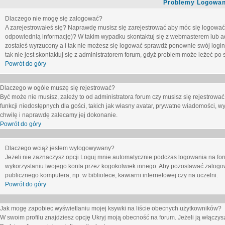
Problemy Logowani
Dlaczego nie mogę się zalogować?
A zarejestrowałeś się? Naprawdę musisz się zarejestrować aby móc się logować. 
odpowiednią informację)? W takim wypadku skontaktuj się z webmasterem lub adm
zostałeś wyrzucony a i tak nie możesz się logować sprawdź ponownie swój login i
tak nie jest skontaktuj się z administratorem forum, gdyż problem może leżeć po s
Powrót do góry
Dlaczego w ogóle muszę się rejestrować?
Być może nie musisz, zależy to od administratora forum czy musisz się rejestrowa
funkcji niedostępnych dla gości, takich jak własny avatar, prywatne wiadomości, wy
chwilę i naprawdę zalecamy jej dokonanie.
Powrót do góry
Dlaczego wciąż jestem wylogowywany?
Jeżeli nie zaznaczysz opcji
Loguj mnie automatycznie
podczas logowania na fo
wykorzystaniu twojego konta przez kogokolwiek innego. Aby pozostawać zalogow
publicznego komputera, np. w bibliotece, kawiarni internetowej czy na uczelni.
Powrót do góry
Jak mogę zapobiec wyświetlaniu mojej ksywki na liście obecnych użytkowników?
W swoim profilu znajdziesz opcję
Ukryj moją obecność na forum
. Jeżeli ją
włączys