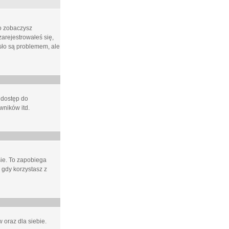
ło zobaczysz
arejestrowałeś się,
asło są problemem, ale
 dostęp do
wników itd.
e. To zapobiega
 gdy korzystasz z
 oraz dla siebie.