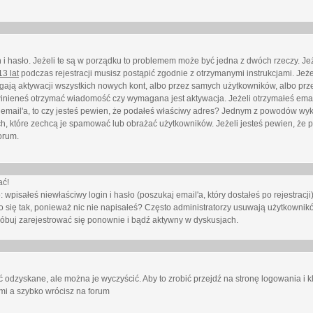
i hasło. Jeżeli te są w porządku to problemem może być jedna z dwóch rzeczy. Je
3 lat
podczas rejestracji musisz postąpić zgodnie z otrzymanymi instrukcjami. Jeżel
ają aktywacji wszystkich nowych kont, albo przez samych użytkowników, albo prze
winieneś otrzymać wiadomość czy wymagana jest aktywacja. Jeżeli otrzymałeś emai
eś email'a, to czy jesteś pewien, że podałeś właściwy adres? Jednym z powodów wyk
h, które zechcą je spamować lub obrażać użytkowników. Jeżeli jesteś pewien, że 
orum.
ać!
isałeś niewłaściwy login i hasło (poszukaj email'a, który dostałeś po rejestracji)
 się tak, ponieważ nic nie napisałeś? Często administratorzy usuwają użytkownikó
róbuj zarejestrować się ponownie i bądź aktywny w dyskusjach.
 odzyskane, ale można je wyczyścić. Aby to zrobić przejdź na stronę logowania i kl
ami a szybko wrócisz na forum