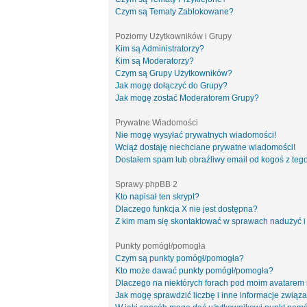
Czym są Tematy Zablokowane?
Poziomy Użytkowników i Grupy
Kim są Administratorzy?
Kim są Moderatorzy?
Czym są Grupy Użytkowników?
Jak mogę dołączyć do Grupy?
Jak mogę zostać Moderatorem Grupy?
Prywatne Wiadomości
Nie mogę wysyłać prywatnych wiadomości!
Wciąż dostaję niechciane prywatne wiadomości!
Dostałem spam lub obraźliwy email od kogoś z tego
Sprawy phpBB 2
Kto napisał ten skrypt?
Dlaczego funkcja X nie jest dostępna?
Z kim mam się skontaktować w sprawach nadużyć i
Punkty pomógł/pomogła
Czym są punkty pomógł/pomogła?
Kto może dawać punkty pomógł/pomogła?
Dlaczego na niektórych forach pod moim avatarem
Jak mogę sprawdzić liczbę i inne informacje związa