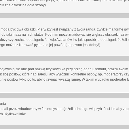
oże zainstalować odpowiedni język, a jeśli tłumaczenie nie istnieje możesz sam je 
ik znajdziesz na dole strony).
mogą być dwa obrazki. Pierwszy jest związany z twoją rangą, zwykle ma formę gw
lub jaki masz na nich status. Pod nim może znajdować się większy obrazek nazywa
zależy czy zechce udostępnić funkcje Avatartów i w jaki sposób je udostępni. Jeżeli
 niego możesz kierować pytania o jej powód (na pewno jest dobry!)
ojawiają się one pod nazwą użytkownika przy przeglądaniu tematu, oraz w twoim p
czbę postów, które napisałeś, i aby wyróżnić konkretne osoby, np. moderatorzy czy
lnie postów tylko po to, aby otrzymać wyższą rangę. W takim wypadku moderator lu
ania
email przez wbudowany w forum system (jeżeli admin go włączył). Jest tak aby z
ch użytkowników.