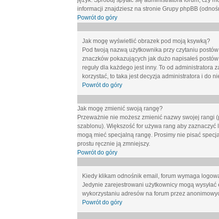
język. Spróbuj spytać się administratora forum, czy m
informacji znajdziesz na stronie Grupy phpBB (odnośn
Powrót do góry
Jak mogę wyświetlić obrazek pod moją ksywką?
Pod twoją nazwą użytkownika przy czytaniu postów 
znaczków pokazujących jak dużo napisałeś postów 
reguły dla każdego jest inny. To od administratora 
korzystać, to taka jest decyzja administratora i do
Powrót do góry
Jak mogę zmienić swoją rangę?
Przeważnie nie możesz zmienić nazwy swojej rangi (p
szablonu). Większość for używa rang aby zaznaczyć li
mogą mieć specjalną rangę. Prosimy nie pisać specja
prostu ręcznie ją zmniejszy.
Powrót do góry
Kiedy klikam odnośnik email, forum wymaga logow
Jedynie zarejestrowani użytkownicy mogą wysyłać 
wykorzystaniu adresów na forum przez anonimowy
Powrót do góry