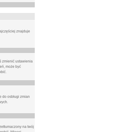
ajczęściej znajduje
eś zmienić ustawienia
ień, może być
bić.
ne do osbługi zmian
wych.
rzetłumaczony na twój