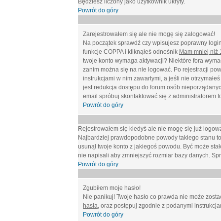
Będziesz liczony jako użytkownik ukryty.
Powrót do góry
Zarejestrowałem się ale nie mogę się zalogować!
Na początek sprawdź czy wpisujesz poprawny login 
funkcje COPPA i kliknąłeś odnośnik
Mam mniej niż 1
twoje konto wymaga aktywacji? Niektóre fora wymag
zanim można się na nie logować. Po rejestracji po
instrukcjami w nim zawartymi, a jeśli nie otrzymał
jest redukcja dostępu do forum osób nieporządanyc
email spróbuj skontaktować się z administratorem f
Powrót do góry
Rejestrowałem się kiedyś ale nie mogę się już logow
Najbardziej prawdopodobne powody takiego stanu to: wp
usunął twoje konto z jakiegoś powodu. Być może stało
nie napisali aby zmniejszyć rozmiar bazy danych. Sp
Powrót do góry
Zgubiłem moje hasło!
Nie panikuj! Twoje hasło co prawda nie może zostać
hasła
, oraz postępuj zgodnie z podanymi instrukcj
Powrót do góry