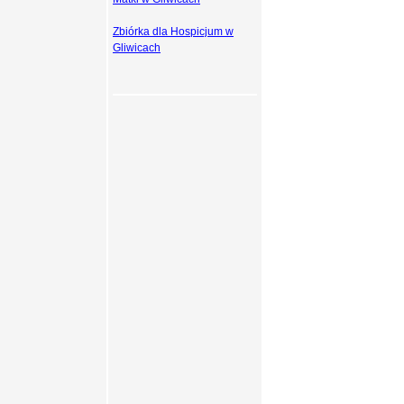
Zbiórka dla Hospicjum w
Gliwicach