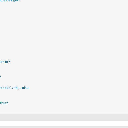
ógł/pomogła?
postu?
?
 dodać załącznika.
znik?