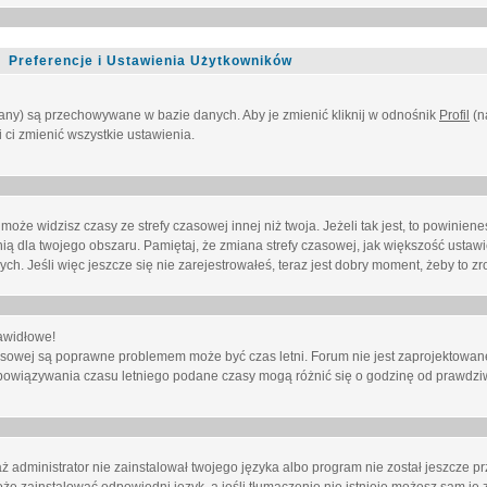
Preferencje i Ustawienia Użytkowników
owany) są przechowywane w bazie danych. Aby je zmienić kliknij w odnośnik
Profil
(n
i ci zmienić wszystkie ustawienia.
że widzisz czasy ze strefy czasowej innej niż twoja. Jeżeli tak jest, to powinien
nią dla twojego obszaru. Pamiętaj, że zmiana strefy czasowej, jak większość ustaw
. Jeśli więc jeszcze się nie zarejestrowałeś, teraz jest dobry moment, żeby to zro
awidłowe!
 czasowej są poprawne problemem może być czas letni. Forum nie jest zaprojektowa
bowiązywania czasu letniego podane czasy mogą różnić się o godzinę od prawdzi
administrator nie zainstalował twojego języka albo program nie został jeszcze p