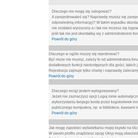
Dlaczego nie mogę się zalogować?
A zarejestrowałeś się? Naprawdę musisz się zarejes
odpowiednią informację)? W takim wypadku skontakt
nie zostałeś wyrzucony a i tak nie możesz się logo
jeśli tak nie jest skontaktuj się z administratorem 
Powrót do góry
Dlaczego w ogóle muszę się rejestrować?
Być może nie musisz, zależy to od administratora for
dodatkowych funkcji niedostępnych dla gości, takich 
Rejestracja zajmuje tylko chwilę i naprawdę zalecamy
Powrót do góry
Dlaczego wciąż jestem wylogowywany?
Jeżeli nie zaznaczysz opcji
Loguj mnie automatycz
wykorzystaniu twojego konta przez kogokolwiek in
publicznego komputera, np. w bibliotece, kawiarni i
Powrót do góry
Jak mogę zapobiec wyświetlaniu mojej ksywki na li
W swoim profilu znajdziesz opcję
Ukryj moją obecnoś