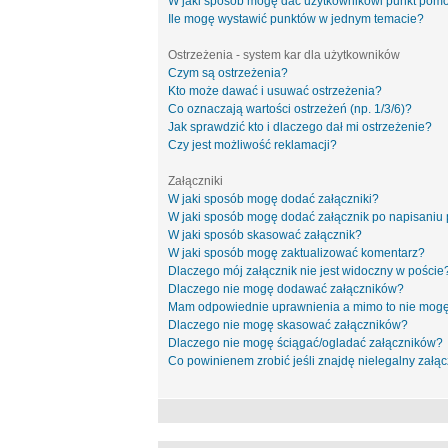
W jaki sposób mogę dać użytkownikowi punkt pom
Ile mogę wystawić punktów w jednym temacie?
Ostrzeżenia - system kar dla użytkowników
Czym są ostrzeżenia?
Kto może dawać i usuwać ostrzeżenia?
Co oznaczają wartości ostrzeżeń (np. 1/3/6)?
Jak sprawdzić kto i dlaczego dał mi ostrzeżenie?
Czy jest możliwość reklamacji?
Załączniki
W jaki sposób mogę dodać załączniki?
W jaki sposób mogę dodać załącznik po napisaniu 
W jaki sposób skasować załącznik?
W jaki sposób mogę zaktualizować komentarz?
Dlaczego mój załącznik nie jest widoczny w poście
Dlaczego nie mogę dodawać załączników?
Mam odpowiednie uprawnienia a mimo to nie mogę
Dlaczego nie mogę skasować załączników?
Dlaczego nie mogę ściągać/ogladać załączników?
Co powinienem zrobić jeśli znajdę nielegalny załąc