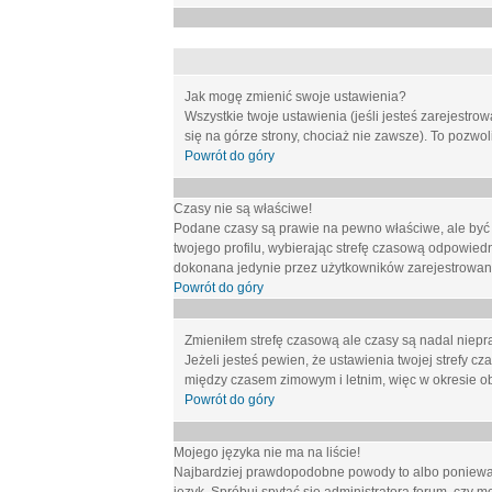
Jak mogę zmienić swoje ustawienia?
Wszystkie twoje ustawienia (jeśli jesteś zarejestr
się na górze strony, chociaż nie zawsze). To pozwol
Powrót do góry
Czasy nie są właściwe!
Podane czasy są prawie na pewno właściwe, ale być mo
twojego profilu, wybierając strefę czasową odpowied
dokonana jedynie przez użytkowników zarejestrowanych
Powrót do góry
Zmieniłem strefę czasową ale czasy są nadal niepr
Jeżeli jesteś pewien, że ustawienia twojej strefy
między czasem zimowym i letnim, więc w okresie o
Powrót do góry
Mojego języka nie ma na liście!
Najbardziej prawdopodobne powody to albo ponieważ 