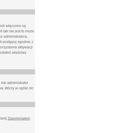
żeli włączone są
i tak nie jest to może
z administratora,
l postępuj zgodnie z
orzystania aktywacji
podałeś właściwy
 lub administrator
w, którzy w ogóle nic
iknij
Zapomniałem