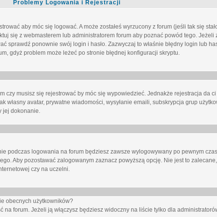
Problemy Logowania i Rejestracji
trować aby móc się logować. A może zostałeś wyrzucony z forum (jeśli tak się sta
uj się z webmasterem lub administratorem forum aby poznać powód tego. Jeżeli z
wać sprawdź ponownie swój login i hasło. Zazwyczaj to właśnie błędny login lub h
forum, gdyż problem może leżeć po stronie błędnej konfiguracji skryptu.
um czy musisz się rejestrować by móc się wypowiedzieć. Jednakże rejestracja da ci
jak własny avatar, prywatne wiadomości, wysyłanie emaili, subskrypcja grup użytko
 jej dokonanie.
nie
podczas logowania na forum będziesz zawsze wylogowywany po pewnym czasi
nego. Aby pozostawać zalogowanym zaznacz powyższą opcję. Nie jest to zalecane,
nternetowej czy na uczelni.
ście obecnych użytkowników?
ć na forum
. Jeżeli ją
włączysz
będziesz widoczny na liście tylko dla administratorów