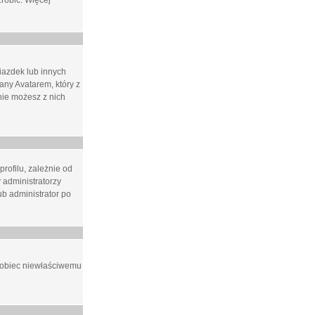
zrobić. Więcej
iazdek lub innych
ny Avatarem, który z
 nie możesz z nich
rofilu, zależnie od
 administratorzy
b administrator po
apobiec niewłaściwemu