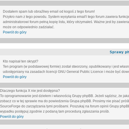
Dostałem spam lub obraźliwy email od kogoś z tego forum!
Przykro nam z tego powodu. System wysyłania email'i tego forum zawiera funkcje u
administratorowi forum pełną kopię listu, który otrzymałeś. Ważne jest by zawie
może on odpowiednio zadziałać.
Powrót do góry
Sprawy p
Kto napisał ten skrypt?
Ten program (w podstawowej formie) został stworzony, opublikowany i jest włas
udostępniany na zasadach licencji GNU General Public Licence i może być dow
Powrót do góry
Dlaczego funkcja X nie jest dostępna?
To oprogramowanie jest dziełem i własnością Grupy phpBB. Jeżeli sądzisz, że ja
zobacz co w tej sprawie ma do powiedzenia Grupa phpBB. Prosimy nie pisać próś
SourceForge do zarządzania tymi prośbami. Poszukaj na forum opinii Grupy phpBB n
wypadku postępuj zgodnie z podaną tam procedurą zgłaszania prośb.
Powrót do góry