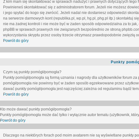
Z kim mam się skontaktować w sprawach nadużyć i prawnych dotyczących tego 
Powinieneś skontaktować się z administratorem forum. Jeżeli nie możesz dowiedz
i jego spytać do kogo się zwrócić. Jeżeli nadal nie dostaniesz odpowiedzi skontak
na serwerze darmowych kont (republika.pl, wp.pl, hg.pl, phg.pl itp.) skontaktuj
nie ma żadnej kontroli i nie może być w żaden sposób odpowiedzialna za to jak,
phpBB w sprawach prawnych nie związanych bezpośrednio ze stroną phpbb.co
wykorzystania skryptu przez osoby trzecie otrzymasz prawdopodobnie zwięzłą od
Powrót do góry
Punkty pomóg
Czym są punkty pomógł/pomogła?
Punkty pomógł/pomogła są formą uznania i nagrody dla użytkowników forum za
pomógł/pomogła nie powinny być w żaden sposób egzekwowane przez użytkown
dawać punkty pomógł/pomogła jest najczęściej zależna od regulaminu bądź tema
Powrót do góry
Kto może dawać punkty pomógł/pomogła?
Punkty pomógł/pomogła może dać tylko i wyłącznie autor tematu (użytkownik, który
Powrót do góry
Dlaczego na niektórych forach pod moim avatarem nie są wyświetlane punkty 