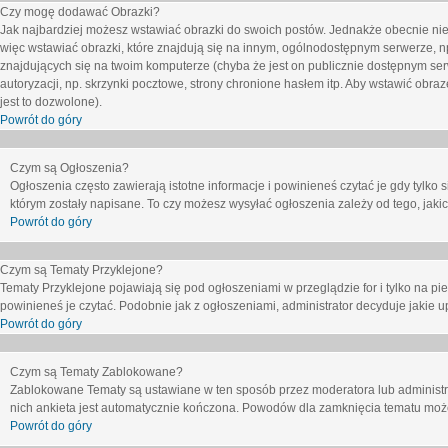
Czy mogę dodawać Obrazki?
Jak najbardziej możesz wstawiać obrazki do swoich postów. Jednakże obecnie nie
więc wstawiać obrazki, które znajdują się na innym, ogólnodostępnym serwerze, n
znajdujących się na twoim komputerze (chyba że jest on publicznie dostępnym 
autoryzacji, np. skrzynki pocztowe, strony chronione hasłem itp. Aby wstawić obr
jest to dozwolone).
Powrót do góry
Czym są Ogłoszenia?
Ogłoszenia często zawierają istotne informacje i powinieneś czytać je gdy tylko 
którym zostały napisane. To czy możesz wysyłać ogłoszenia zależy od tego, jak
Powrót do góry
Czym są Tematy Przyklejone?
Tematy Przyklejone pojawiają się pod ogłoszeniami w przeglądzie for i tylko na pi
powinieneś je czytać. Podobnie jak z ogłoszeniami, administrator decyduje jakie
Powrót do góry
Czym są Tematy Zablokowane?
Zablokowane Tematy są ustawiane w ten sposób przez moderatora lub administr
nich ankieta jest automatycznie kończona. Powodów dla zamknięcia tematu moż
Powrót do góry