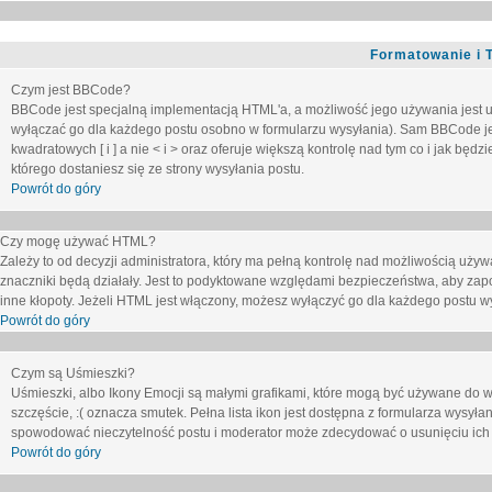
Formatowanie i 
Czym jest BBCode?
BBCode jest specjalną implementacją HTML'a, a możliwość jego używania jest 
wyłączać go dla każdego postu osobno w formularzu wysyłania). Sam BBCode je
kwadratowych [ i ] a nie < i > oraz oferuje większą kontrolę nad tym co i jak bę
którego dostaniesz się ze strony wysyłania postu.
Powrót do góry
Czy mogę używać HTML?
Zależy to od decyzji administratora, który ma pełną kontrolę nad możliwością uż
znaczniki będą działały. Jest to podyktowane względami
bezpieczeństwa
, aby zap
inne kłopoty. Jeżeli HTML jest włączony, możesz wyłączyć go dla każdego postu w
Powrót do góry
Czym są Uśmieszki?
Uśmieszki, albo Ikony Emocji są małymi grafikami, które mogą być używane do wy
szczęście, :( oznacza smutek. Pełna lista ikon jest dostępna z formularza wysy
spowodować nieczytelność postu i moderator może zdecydować o usunięciu ich 
Powrót do góry