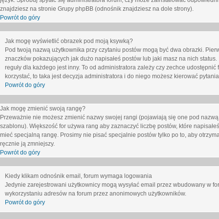
język. Spróbuj spytać się administratora forum, czy może zainstalować odpowiedni j
znajdziesz na stronie Grupy phpBB (odnośnik znajdziesz na dole strony).
Powrót do góry
Jak mogę wyświetlić obrazek pod moją ksywką?
Pod twoją nazwą użytkownika przy czytaniu postów mogą być dwa obrazki. Pierw
znaczków pokazujących jak dużo napisałeś postów lub jaki masz na nich status
reguły dla każdego jest inny. To od administratora zależy czy zechce udostępnić f
korzystać, to taka jest decyzja administratora i do niego możesz kierować pytani
Powrót do góry
Jak mogę zmienić swoją rangę?
Przeważnie nie możesz zmienić nazwy swojej rangi (pojawiają się one pod nazwą u
szablonu). Większość for używa rang aby zaznaczyć liczbę postów, które napisałeś
mieć specjalną rangę. Prosimy nie pisać specjalnie postów tylko po to, aby otrzy
ręcznie ją zmniejszy.
Powrót do góry
Kiedy klikam odnośnik email, forum wymaga logowania
Jedynie zarejestrowani użytkownicy mogą wysyłać email przez wbudowany w foru
wykorzystaniu adresów na forum przez anonimowych użytkowników.
Powrót do góry