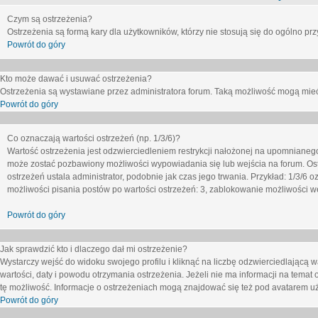
Czym są ostrzeżenia?
Ostrzeżenia są formą kary dla użytkowników, którzy nie stosują się do ogólno pr
Powrót do góry
Kto może dawać i usuwać ostrzeżenia?
Ostrzeżenia są wystawiane przez administratora forum. Taką możliwość mogą mieć
Powrót do góry
Co oznaczają wartości ostrzeżeń (np. 1/3/6)?
Wartość ostrzeżenia jest odzwierciedleniem restrykcji nałożonej na upomnianeg
może zostać pozbawiony możliwości wypowiadania się lub wejścia na forum. Ost
ostrzeżeń ustala administrator, podobnie jak czas jego trwania. Przykład: 1/3/6
możliwości pisania postów po wartości ostrzeżeń: 3, zablokowanie możliwości we
Powrót do góry
Jak sprawdzić kto i dlaczego dał mi ostrzeżenie?
Wystarczy wejść do widoku swojego profilu i kliknąć na liczbę odzwierciedlającą w
wartości, daty i powodu otrzymania ostrzeżenia. Jeżeli nie ma informacji na temat 
tę możliwość. Informacje o ostrzeżeniach mogą znajdować się też pod avatarem uż
Powrót do góry