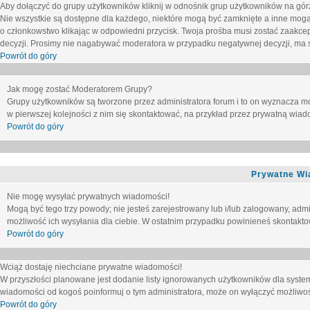
Aby dołączyć do grupy użytkowników kliknij w odnośnik grup użytkowników na górz
Nie wszystkie są dostępne dla każdego, niektóre mogą być zamknięte a inne mogą
o członkowstwo klikając w odpowiedni przycisk. Twoja prośba musi zostać zaakc
decyzji. Prosimy nie nagabywać moderatora w przypadku negatywnej decyzji, ma
Powrót do góry
Jak mogę zostać Moderatorem Grupy?
Grupy użytkowników są tworzone przez administratora forum i to on wyznacza m
w pierwszej kolejności z nim się skontaktować, na przykład przez prywatną wia
Powrót do góry
Prywatne Wi
Nie mogę wysyłać prywatnych wiadomości!
Mogą być tego trzy powody; nie jesteś zarejestrowany lub i/lub zalogowany, adm
możliwość ich wysyłania dla ciebie. W ostatnim przypadku powinieneś skontaktow
Powrót do góry
Wciąż dostaję niechciane prywatne wiadomości!
W przyszłości planowane jest dodanie listy ignorowanych użytkowników dla syste
wiadomości od kogoś poinformuj o tym administratora, może on wyłączyć możliwo
Powrót do góry