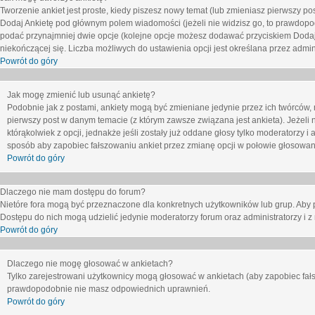
Tworzenie ankiet jest proste, kiedy piszesz nowy temat (lub zmieniasz pierwszy p
Dodaj Ankietę
pod głównym polem wiadomości (jeżeli nie widzisz go, to prawdopodo
podać przynajmniej dwie opcje (kolejne opcje możesz dodawać przyciskiem
Dodaj
niekończącej się. Liczba możliwych do ustawienia opcji jest określana przez admini
Powrót do góry
Jak mogę zmienić lub usunąć ankietę?
Podobnie jak z postami, ankiety mogą być zmieniane jedynie przez ich twórców,
pierwszy post w danym temacie (z którym zawsze związana jest ankieta). Jeżeli 
którąkolwiek z opcji, jednakże jeśli zostały już oddane głosy tylko moderatorzy i
sposób aby zapobiec fałszowaniu ankiet przez zmianę opcji w połowie głosowan
Powrót do góry
Dlaczego nie mam dostępu do forum?
Nietóre fora mogą być przeznaczone dla konkretnych użytkowników lub grup. Aby pr
Dostępu do nich mogą udzielić jedynie moderatorzy forum oraz administratorzy i z
Powrót do góry
Dlaczego nie mogę głosować w ankietach?
Tylko zarejestrowani użytkownicy mogą głosować w ankietach (aby zapobiec fałs
prawdopodobnie nie masz odpowiednich uprawnień.
Powrót do góry