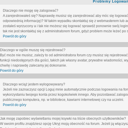
Problemy Logowani
Dlaczego nie mogę się zalogować?
A zarejestrowałeś się? Naprawdę musisz się zarejestrować aby móc się logować. 
odpowiednią informację)? W takim wypadku skontaktuj się z webmasterem lub adm
zostałeś wyrzucony a i tak nie możesz się logować sprawdź ponownie swój login i
tak nie jest skontaktuj się z administratorem forum, gdyż problem może leżeć po s
Powrót do góry
Dlaczego w ogóle muszę się rejestrować?
Być może nie musisz, zależy to od administratora forum czy musisz się rejestrowa
funkcji niedostępnych dla gości, takich jak własny avatar, prywatne wiadomości, wy
chwilę i naprawdę zalecamy jej dokonanie.
Powrót do góry
Dlaczego wciąż jestem wylogowywany?
Jeżeli nie zaznaczysz opcji
Loguj mnie automatycznie
podczas logowania na fo
wykorzystaniu twojego konta przez kogokolwiek innego. Aby pozostawać zalogow
publicznego komputera, np. w bibliotece, kawiarni internetowej czy na uczelni.
Powrót do góry
Jak mogę zapobiec wyświetlaniu mojej ksywki na liście obecnych użytkowników?
W swoim profilu znajdziesz opcję
Ukryj moją obecność na forum
. Jeżeli ją
włączys