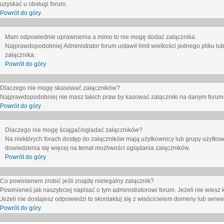
uzyskać u obsługi forum.
Powrót do góry
Mam odpowiednie uprawnienia a mimo to nie mogę dodać załącznika.
Najprawdopodobniej Administrator forum ustawił limit wielkości jednego pliku lu
załącznika.
Powrót do góry
Dlaczego nie mogę skasować załączników?
Najprawdopodobniej nie masz takich praw by kasować załączniki na danym forum. J
Powrót do góry
Dlaczego nie mogę ściągać/ogladać załączników?
Na niektórych forach dostęp do załączników mają użytkownicy lub grupy użytkow
dowiedzenia się więcej na temat możliwości oglądania załączników.
Powrót do góry
Co powinienem zrobić jeśli znajdę nielegalny załącznik?
Powinieneś jak naszybciej napisać o tym administratorowi forum. Jeżeli nie wiesz k
Jeżeli nie dostajesz odpowiedzi to skontaktuj się z właścicielem domeny lub serwe
Powrót do góry