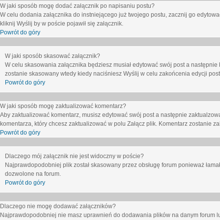
W jaki sposób mogę dodać załącznik po napisaniu postu?
W celu dodania załącznika do instniejącego już twojego postu, zacznij go edytow
kliknij
Wyślij
by w poście pojawił się załącznik.
Powrót do góry
W jaki sposób skasować załącznik?
W celu skasowania załącznika będziesz musiał edytować swój post a następnie 
zostanie skasowany wtedy kiedy naciśniesz
Wyślij
w celu zakońcenia edycji post
Powrót do góry
W jaki sposób mogę zaktualizować komentarz?
Aby zaktualizować komentarz, musisz edytować swój post a następnie zaktualzowa
komentarza, który chcesz zaktualizować w polu
Załącz plik
. Komentarz zostanie z
Powrót do góry
Dlaczego mój załącznik nie jest widoczny w poście?
Najprawdopodobniej plik został skasowany przez obsługę forum ponieważ łamał o
dozwolone na forum.
Powrót do góry
Dlaczego nie mogę dodawać załączników?
Najprawdopodobniej nie masz uprawnień do dodawania plików na danym forum lub 