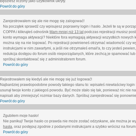
Będziesz liczony jako użytkownik ukryty.
Powrót do góry
Zarejestrowałem się ale nie mogę się zalogować!
Na początek sprawdź czy wpisujesz poprawny login i hasło. Jeżeli te są w porz
COPPA i kliknąłeś odnośnik
Mam mniej niż 13 lat
podczas rejestracji musisz post
konto wymaga aktywacji? Niektóre fora wymagają aktywacji wszystkich nowych k
można się na nie logować. Po rejestracji powinieneś otrzymać wiadomość czy wy
instrukcjami w nim zawartymi, a jeśli nie otrzymałeś email'a, to czy jesteś pew
redukcja dostępu do forum osób nieporządanych, które zechcą je spamować lub 
spróbuj skontaktować się z administratorem forum.
Powrót do góry
Rejestrowałem się kiedyś ale nie mogę się już logować!
Najbardziej prawdopodobne powody takiego stanu to: wpisałeś niewłaściwy login i ha
usunął twoje konto z jakiegoś powodu. Być może stało się tak, ponieważ nic nie n
napisali aby zmniejszyć rozmiar bazy danych. Spróbuj zarejestrować się ponownie
Powrót do góry
Zgubiłem moje hasło!
Nie panikuj! Twoje hasło co prawda nie może zostać odzyskane, ale można je wycz
hasła
, oraz postępuj zgodnie z podanymi instrukcjami a szybko wrócisz na forum
Powrót do góry