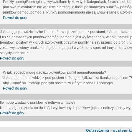
Punkty pomógł/pomogła są wyświetlane tylko w tych kategoriach, forach i subfor
pod swoim avatarem nie widzisz informacji o ilości posiadanych punktów pomógł
punktów pomógł/pomogła. Punkty pomógł/pomogłą nie są wyświetlane u użytkown
Powrót do góry
Jak mogę sprawdzić liczbę i inne informacje związane z punktami, które posiadam j
Liczba posiadanych punktów pomógł/pomogła jest wyświetlana w widoku tematu p
tematów i postów, w których użytkownik otrzymał punkty należy przejść do profilu u
został wystawiony punkt pomógł/pomogła jest wyróżniony spośród innych tematów 
statystykach forum.
Powrót do góry
W jaki sposób mogę dać użytkownikowi punkt pomógł/pomogła?
Jako autor tematu widzisz pod postem każdego użytkownika ikonkę z napisem 'Pom
aby kliknąć na 'Pomógł' pod tym postem, w którym osoba Ci pomogła.
Powrót do góry
Ile mogę wystawić punktów w jednym temacie?
Nie ma ograniczenia co do ilości wystawionych punktów, jednak należy punkty wyst
Powrót do góry
Ostrzeżenia - system k