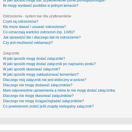
W jaki sposób mogę dać użytkownikowi punkt pomógł/pomogła?
Ile mogę wystawić punktów w jednym temacie?
Ostrzeżenia - system kar dla użytkowników
Czym są ostrzeżenia?
Kto może dawać i usuwać ostrzeżenia?
Co oznaczają wartości ostrzeżeń (np. 1/3/6)?
Jak sprawdzić kto i dlaczego dał mi ostrzeżenie?
Czy jest możliwość reklamacji?
Załączniki
W jaki sposób mogę dodać załączniki?
W jaki sposób mogę dodać załącznik po napisaniu postu?
W jaki sposób skasować załącznik?
W jaki sposób mogę zaktualizować komentarz?
Dlaczego mój załącznik nie jest widoczny w poście?
Dlaczego nie mogę dodawać załączników?
Mam odpowiednie uprawnienia a mimo to nie mogę dodać załącznika.
Dlaczego nie mogę skasować załączników?
Dlaczego nie mogę ściągać/ogladać załączników?
Co powinienem zrobić jeśli znajdę nielegalny załącznik?