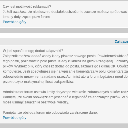
Czy jest możliwość reklamacji?
Jeżeli uważasz, że niesłusznie dostałeś ostrzeżenie zawsze możesz spróbować 
tematy dotyczące spraw forum.
Powrót do góry
Załącz
W jaki sposób mogę dodać załączniki?
Załącznik możesz dodać wtedy kiedy piszesz nowego posta. Powinieneś widzie
tego postu, pozostaw to pole puste. Kiedy klikniesz na guzik
Przeglądaj...
otworzy
plików. Wybierz plik, który chcesz dodać do postu, zaznacz go i kliknij OK, Otwór
komputerze. Jeśli zdecydujesz się na wpisanie komentarza w polu
Komentarz za
odpowiednie uprawnienia nadane przez Administratora forum, będziesz mógł do
przekroczysz maksymalnej ilości załączników.
Administrator forum ustawia limity dotyczące wielkości załanczanych plików, ro
Pamiętaj, że twoim obowiązkiem jest dbać o legalność załanczanych plików. W p
może usunąć załączniki bez twojej wiedzy.
Pamiętaj, że obsługa forum nie odpowiada za stracone dane.
Powrót do góry