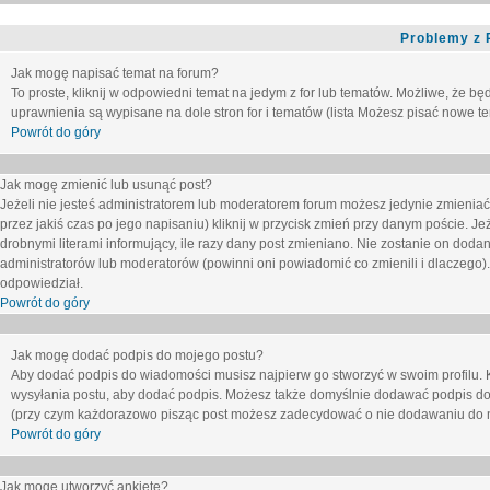
Problemy z 
Jak mogę napisać temat na forum?
To proste, kliknij w odpowiedni temat na jedym z for lub tematów. Możliwe, że b
uprawnienia są wypisane na dole stron for i tematów (lista
Możesz pisać nowe tem
Powrót do góry
Jak mogę zmienić lub usunąć post?
Jeżeli nie jesteś administratorem lub moderatorem forum możesz jedynie zmieniać
przez jakiś czas po jego napisaniu) kliknij w przycisk
zmień
przy danym poście. Jeże
drobnymi literami informujący, ile razy dany post zmieniano. Nie zostanie on dodany
administratorów lub moderatorów (powinni oni powiadomić co zmienili i dlaczego). 
odpowiedział.
Powrót do góry
Jak mogę dodać podpis do mojego postu?
Aby dodać podpis do wiadomości musisz najpierw go stworzyć w swoim profilu. 
wysyłania postu, aby dodać podpis. Możesz także domyślnie dodawać podpis do
(przy czym każdorazowo pisząc post możesz zadecydować o nie dodawaniu do n
Powrót do góry
Jak mogę utworzyć ankietę?