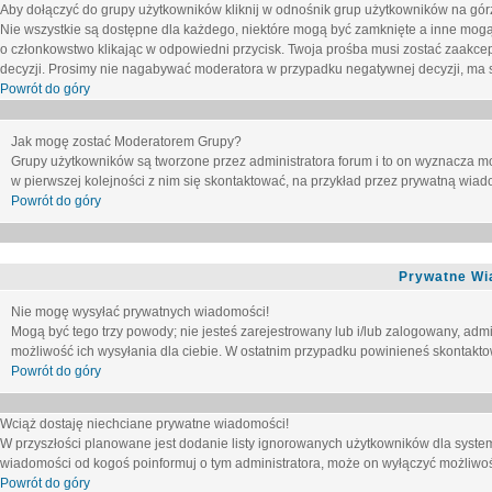
Aby dołączyć do grupy użytkowników kliknij w odnośnik grup użytkowników na górz
Nie wszystkie są dostępne dla każdego, niektóre mogą być zamknięte a inne mogą
o członkowstwo klikając w odpowiedni przycisk. Twoja prośba musi zostać zaakc
decyzji. Prosimy nie nagabywać moderatora w przypadku negatywnej decyzji, ma
Powrót do góry
Jak mogę zostać Moderatorem Grupy?
Grupy użytkowników są tworzone przez administratora forum i to on wyznacza m
w pierwszej kolejności z nim się skontaktować, na przykład przez prywatną wia
Powrót do góry
Prywatne Wi
Nie mogę wysyłać prywatnych wiadomości!
Mogą być tego trzy powody; nie jesteś zarejestrowany lub i/lub zalogowany, adm
możliwość ich wysyłania dla ciebie. W ostatnim przypadku powinieneś skontaktow
Powrót do góry
Wciąż dostaję niechciane prywatne wiadomości!
W przyszłości planowane jest dodanie listy ignorowanych użytkowników dla syste
wiadomości od kogoś poinformuj o tym administratora, może on wyłączyć możliwo
Powrót do góry