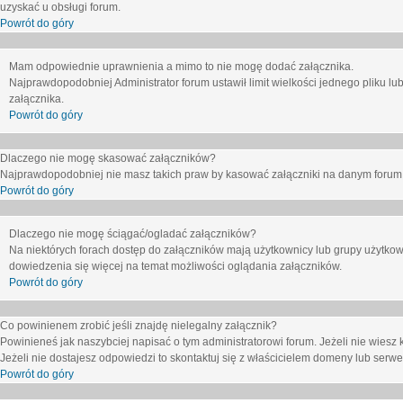
uzyskać u obsługi forum.
Powrót do góry
Mam odpowiednie uprawnienia a mimo to nie mogę dodać załącznika.
Najprawdopodobniej Administrator forum ustawił limit wielkości jednego pliku lu
załącznika.
Powrót do góry
Dlaczego nie mogę skasować załączników?
Najprawdopodobniej nie masz takich praw by kasować załączniki na danym forum. J
Powrót do góry
Dlaczego nie mogę ściągać/ogladać załączników?
Na niektórych forach dostęp do załączników mają użytkownicy lub grupy użytkow
dowiedzenia się więcej na temat możliwości oglądania załączników.
Powrót do góry
Co powinienem zrobić jeśli znajdę nielegalny załącznik?
Powinieneś jak naszybciej napisać o tym administratorowi forum. Jeżeli nie wiesz k
Jeżeli nie dostajesz odpowiedzi to skontaktuj się z właścicielem domeny lub serwe
Powrót do góry