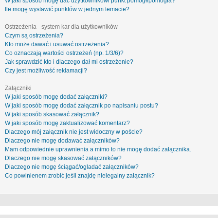
W jaki sposób mogę dać użytkownikowi punkt pomógł/pomogła?
Ile mogę wystawić punktów w jednym temacie?
Ostrzeżenia - system kar dla użytkowników
Czym są ostrzeżenia?
Kto może dawać i usuwać ostrzeżenia?
Co oznaczają wartości ostrzeżeń (np. 1/3/6)?
Jak sprawdzić kto i dlaczego dał mi ostrzeżenie?
Czy jest możliwość reklamacji?
Załączniki
W jaki sposób mogę dodać załączniki?
W jaki sposób mogę dodać załącznik po napisaniu postu?
W jaki sposób skasować załącznik?
W jaki sposób mogę zaktualizować komentarz?
Dlaczego mój załącznik nie jest widoczny w poście?
Dlaczego nie mogę dodawać załączników?
Mam odpowiednie uprawnienia a mimo to nie mogę dodać załącznika.
Dlaczego nie mogę skasować załączników?
Dlaczego nie mogę ściągać/ogladać załączników?
Co powinienem zrobić jeśli znajdę nielegalny załącznik?