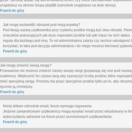
język. Spróbuj spytać się administratora forum, czy może zainstalować odpowiedni j
znajdziesz na stronie Grupy phpBB (odnośnik znajdziesz na dole strony).
Powrót do góry
Jak mogę wyświetlić obrazek pod moją ksywką?
Pod twoją nazwą użytkownika przy czytaniu postów mogą być dwa obrazki. Pierw
znaczków pokazujących jak dużo napisałeś postów lub jaki masz na nich status
reguły dla każdego jest inny. To od administratora zależy czy zechce udostępnić f
korzystać, to taka jest decyzja administratora i do niego możesz kierować pytani
Powrót do góry
Jak mogę zmienić swoją rangę?
Przeważnie nie możesz zmienić nazwy swojej rangi (pojawiają się one pod nazwą u
szablonu). Większość for używa rang aby zaznaczyć liczbę postów, które napisałeś
mieć specjalną rangę. Prosimy nie pisać specjalnie postów tylko po to, aby otrzy
ręcznie ją zmniejszy.
Powrót do góry
Kiedy klikam odnośnik email, forum wymaga logowania
Jedynie zarejestrowani użytkownicy mogą wysyłać email przez wbudowany w foru
wykorzystaniu adresów na forum przez anonimowych użytkowników.
Powrót do góry