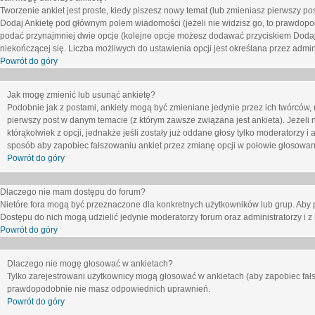
Tworzenie ankiet jest proste, kiedy piszesz nowy temat (lub zmieniasz pierwszy p
Dodaj Ankietę
pod głównym polem wiadomości (jeżeli nie widzisz go, to prawdopodo
podać przynajmniej dwie opcje (kolejne opcje możesz dodawać przyciskiem
Dodaj
niekończącej się. Liczba możliwych do ustawienia opcji jest określana przez admini
Powrót do góry
Jak mogę zmienić lub usunąć ankietę?
Podobnie jak z postami, ankiety mogą być zmieniane jedynie przez ich twórców,
pierwszy post w danym temacie (z którym zawsze związana jest ankieta). Jeżeli 
którąkolwiek z opcji, jednakże jeśli zostały już oddane głosy tylko moderatorzy i
sposób aby zapobiec fałszowaniu ankiet przez zmianę opcji w połowie głosowan
Powrót do góry
Dlaczego nie mam dostępu do forum?
Nietóre fora mogą być przeznaczone dla konkretnych użytkowników lub grup. Aby pr
Dostępu do nich mogą udzielić jedynie moderatorzy forum oraz administratorzy i z
Powrót do góry
Dlaczego nie mogę głosować w ankietach?
Tylko zarejestrowani użytkownicy mogą głosować w ankietach (aby zapobiec fałs
prawdopodobnie nie masz odpowiednich uprawnień.
Powrót do góry