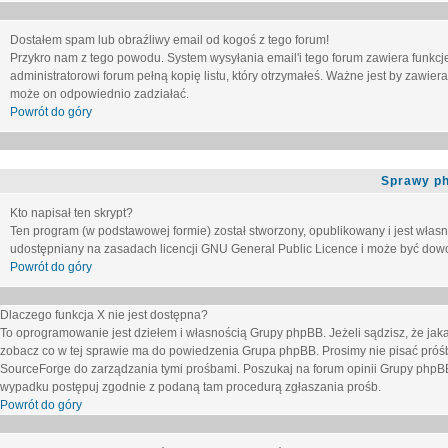
Dostałem spam lub obraźliwy email od kogoś z tego forum!
Przykro nam z tego powodu. System wysyłania email'i tego forum zawiera funkcje u
administratorowi forum pełną kopię listu, który otrzymałeś. Ważne jest by zawie
może on odpowiednio zadziałać.
Powrót do góry
Sprawy p
Kto napisał ten skrypt?
Ten program (w podstawowej formie) został stworzony, opublikowany i jest włas
udostępniany na zasadach licencji GNU General Public Licence i może być dow
Powrót do góry
Dlaczego funkcja X nie jest dostępna?
To oprogramowanie jest dziełem i własnością Grupy phpBB. Jeżeli sądzisz, że ja
zobacz co w tej sprawie ma do powiedzenia Grupa phpBB. Prosimy nie pisać próś
SourceForge do zarządzania tymi prośbami. Poszukaj na forum opinii Grupy phpBB n
wypadku postępuj zgodnie z podaną tam procedurą zgłaszania prośb.
Powrót do góry