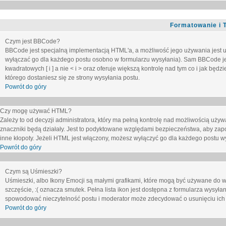
Formatowanie i 
Czym jest BBCode?
BBCode jest specjalną implementacją HTML'a, a możliwość jego używania jest 
wyłączać go dla każdego postu osobno w formularzu wysyłania). Sam BBCode je
kwadratowych [ i ] a nie < i > oraz oferuje większą kontrolę nad tym co i jak bę
którego dostaniesz się ze strony wysyłania postu.
Powrót do góry
Czy mogę używać HTML?
Zależy to od decyzji administratora, który ma pełną kontrolę nad możliwością uż
znaczniki będą działały. Jest to podyktowane względami
bezpieczeństwa
, aby zap
inne kłopoty. Jeżeli HTML jest włączony, możesz wyłączyć go dla każdego postu w
Powrót do góry
Czym są Uśmieszki?
Uśmieszki, albo Ikony Emocji są małymi grafikami, które mogą być używane do wy
szczęście, :( oznacza smutek. Pełna lista ikon jest dostępna z formularza wysy
spowodować nieczytelność postu i moderator może zdecydować o usunięciu ich 
Powrót do góry