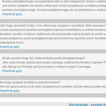
Punkty pomógł/pomogła są wyświetlane tylko w tych kategoriach, forach i subfor
pod swoim avatarem nie widzisz informacji o ilości posiadanych punktów pomógł
punktów pomógł/pomogła. Punkty pomógł/pomogłą nie są wyświetlane u użytkown
Powrót do góry
Jak mogę sprawdzić liczbę i inne informacje związane z punktami, które posiadam j
Liczba posiadanych punktów pomógł/pomogła jest wyświetlana w widoku tematu p
tematów i postów, w których użytkownik otrzymał punkty należy przejść do profilu u
został wystawiony punkt pomógł/pomogła jest wyróżniony spośród innych tematów 
statystykach forum.
Powrót do góry
W jaki sposób mogę dać użytkownikowi punkt pomógł/pomogła?
Jako autor tematu widzisz pod postem każdego użytkownika ikonkę z napisem 'Pom
aby kliknąć na 'Pomógł' pod tym postem, w którym osoba Ci pomogła.
Powrót do góry
Ile mogę wystawić punktów w jednym temacie?
Nie ma ograniczenia co do ilości wystawionych punktów, jednak należy punkty wyst
Powrót do góry
Ostrzeżenia - system k