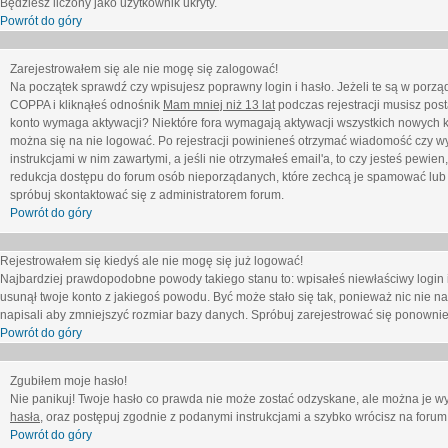
Będziesz liczony jako użytkownik ukryty.
Powrót do góry
Zarejestrowałem się ale nie mogę się zalogować!
Na początek sprawdź czy wpisujesz poprawny login i hasło. Jeżeli te są w porz
COPPA i kliknąłeś odnośnik
Mam mniej niż 13 lat
podczas rejestracji musisz post
konto wymaga aktywacji? Niektóre fora wymagają aktywacji wszystkich nowych k
można się na nie logować. Po rejestracji powinieneś otrzymać wiadomość czy wy
instrukcjami w nim zawartymi, a jeśli nie otrzymałeś email'a, to czy jesteś pew
redukcja dostępu do forum osób nieporządanych, które zechcą je spamować lub 
spróbuj skontaktować się z administratorem forum.
Powrót do góry
Rejestrowałem się kiedyś ale nie mogę się już logować!
Najbardziej prawdopodobne powody takiego stanu to: wpisałeś niewłaściwy login i ha
usunął twoje konto z jakiegoś powodu. Być może stało się tak, ponieważ nic nie n
napisali aby zmniejszyć rozmiar bazy danych. Spróbuj zarejestrować się ponownie
Powrót do góry
Zgubiłem moje hasło!
Nie panikuj! Twoje hasło co prawda nie może zostać odzyskane, ale można je wycz
hasła
, oraz postępuj zgodnie z podanymi instrukcjami a szybko wrócisz na forum
Powrót do góry