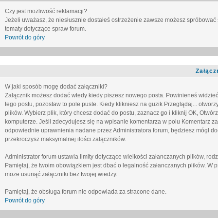
Czy jest możliwość reklamacji?
Jeżeli uważasz, że niesłusznie dostałeś ostrzeżenie zawsze możesz spróbować 
tematy dotyczące spraw forum.
Powrót do góry
Załącz
W jaki sposób mogę dodać załączniki?
Załącznik możesz dodać wtedy kiedy piszesz nowego posta. Powinieneś widzie
tego postu, pozostaw to pole puste. Kiedy klikniesz na guzik
Przeglądaj...
otworzy
plików. Wybierz plik, który chcesz dodać do postu, zaznacz go i kliknij OK, Otwór
komputerze. Jeśli zdecydujesz się na wpisanie komentarza w polu
Komentarz za
odpowiednie uprawnienia nadane przez Administratora forum, będziesz mógł do
przekroczysz maksymalnej ilości załączników.
Administrator forum ustawia limity dotyczące wielkości załanczanych plików, ro
Pamiętaj, że twoim obowiązkiem jest dbać o legalność załanczanych plików. W p
może usunąć załączniki bez twojej wiedzy.
Pamiętaj, że obsługa forum nie odpowiada za stracone dane.
Powrót do góry