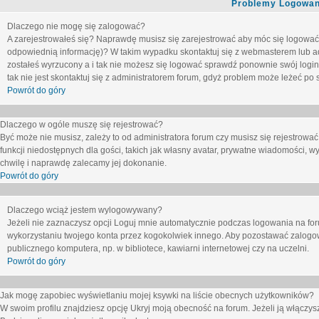
Problemy Logowani
Dlaczego nie mogę się zalogować?
A zarejestrowałeś się? Naprawdę musisz się zarejestrować aby móc się logować. 
odpowiednią informację)? W takim wypadku skontaktuj się z webmasterem lub adm
zostałeś wyrzucony a i tak nie możesz się logować sprawdź ponownie swój login i
tak nie jest skontaktuj się z administratorem forum, gdyż problem może leżeć po s
Powrót do góry
Dlaczego w ogóle muszę się rejestrować?
Być może nie musisz, zależy to od administratora forum czy musisz się rejestrowa
funkcji niedostępnych dla gości, takich jak własny avatar, prywatne wiadomości, wy
chwilę i naprawdę zalecamy jej dokonanie.
Powrót do góry
Dlaczego wciąż jestem wylogowywany?
Jeżeli nie zaznaczysz opcji
Loguj mnie automatycznie
podczas logowania na fo
wykorzystaniu twojego konta przez kogokolwiek innego. Aby pozostawać zalogow
publicznego komputera, np. w bibliotece, kawiarni internetowej czy na uczelni.
Powrót do góry
Jak mogę zapobiec wyświetlaniu mojej ksywki na liście obecnych użytkowników?
W swoim profilu znajdziesz opcję
Ukryj moją obecność na forum
. Jeżeli ją
włączys