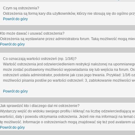
Czym są ostrzeżenia?
Ostrzeżenia są formą kary dla użytkowników, którzy nie stosują się do ogólno pr
Powrót do góry
Kto może dawać i usuwać ostrzeżenia?
Ostrzeżenia są wystawiane przez administratora forum. Taką możliwość mogą mieć
Powrót do góry
Co oznaczają wartości ostrzeżeń (np. 1/3/6)?
Wartość ostrzeżenia jest odzwierciedleniem restrykcji nałożonej na upomnianeg
może zostać pozbawiony możliwości wypowiadania się lub wejścia na forum. Ost
ostrzeżeń ustala administrator, podobnie jak czas jego trwania. Przykład: 1/3/6
możliwości pisania postów po wartości ostrzeżeń: 3, zablokowanie możliwości we
Powrót do góry
Jak sprawdzić kto i dlaczego dał mi ostrzeżenie?
Wystarczy wejść do widoku swojego profilu i kliknąć na liczbę odzwierciedlającą w
wartości, daty i powodu otrzymania ostrzeżenia. Jeżeli nie ma informacji na temat 
tę możliwość. Informacje o ostrzeżeniach mogą znajdować się też pod avatarem uż
Powrót do góry