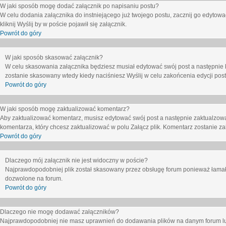
W jaki sposób mogę dodać załącznik po napisaniu postu?
W celu dodania załącznika do instniejącego już twojego postu, zacznij go edytow
kliknij
Wyślij
by w poście pojawił się załącznik.
Powrót do góry
W jaki sposób skasować załącznik?
W celu skasowania załącznika będziesz musiał edytować swój post a następnie 
zostanie skasowany wtedy kiedy naciśniesz
Wyślij
w celu zakońcenia edycji post
Powrót do góry
W jaki sposób mogę zaktualizować komentarz?
Aby zaktualizować komentarz, musisz edytować swój post a następnie zaktualzowa
komentarza, który chcesz zaktualizować w polu
Załącz plik
. Komentarz zostanie z
Powrót do góry
Dlaczego mój załącznik nie jest widoczny w poście?
Najprawdopodobniej plik został skasowany przez obsługę forum ponieważ łamał o
dozwolone na forum.
Powrót do góry
Dlaczego nie mogę dodawać załączników?
Najprawdopodobniej nie masz uprawnień do dodawania plików na danym forum lub 