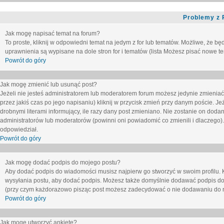
Problemy z 
Jak mogę napisać temat na forum?
To proste, kliknij w odpowiedni temat na jedym z for lub tematów. Możliwe, że b
uprawnienia są wypisane na dole stron for i tematów (lista
Możesz pisać nowe tem
Powrót do góry
Jak mogę zmienić lub usunąć post?
Jeżeli nie jesteś administratorem lub moderatorem forum możesz jedynie zmieniać
przez jakiś czas po jego napisaniu) kliknij w przycisk
zmień
przy danym poście. Jeże
drobnymi literami informujący, ile razy dany post zmieniano. Nie zostanie on dodany
administratorów lub moderatorów (powinni oni powiadomić co zmienili i dlaczego). 
odpowiedział.
Powrót do góry
Jak mogę dodać podpis do mojego postu?
Aby dodać podpis do wiadomości musisz najpierw go stworzyć w swoim profilu. 
wysyłania postu, aby dodać podpis. Możesz także domyślnie dodawać podpis do
(przy czym każdorazowo pisząc post możesz zadecydować o nie dodawaniu do n
Powrót do góry
Jak mogę utworzyć ankietę?