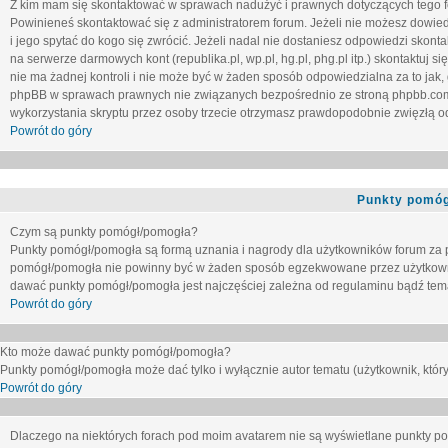
Z kim mam się skontaktować w sprawach nadużyć i prawnych dotyczących tego 
Powinieneś skontaktować się z administratorem forum. Jeżeli nie możesz dowiedz
i jego spytać do kogo się zwrócić. Jeżeli nadal nie dostaniesz odpowiedzi skontak
na serwerze darmowych kont (republika.pl, wp.pl, hg.pl, phg.pl itp.) skontaktuj
nie ma żadnej kontroli i nie może być w żaden sposób odpowiedzialna za to jak,
phpBB w sprawach prawnych nie związanych bezpośrednio ze stroną phpbb.co
wykorzystania skryptu przez osoby trzecie otrzymasz prawdopodobnie zwięzłą od
Powrót do góry
Punkty pomóg
Czym są punkty pomógł/pomogła?
Punkty pomógł/pomogła są formą uznania i nagrody dla użytkowników forum za
pomógł/pomogła nie powinny być w żaden sposób egzekwowane przez użytkown
dawać punkty pomógł/pomogła jest najczęściej zależna od regulaminu bądź tema
Powrót do góry
Kto może dawać punkty pomógł/pomogła?
Punkty pomógł/pomogła może dać tylko i wyłącznie autor tematu (użytkownik, który
Powrót do góry
Dlaczego na niektórych forach pod moim avatarem nie są wyświetlane punkty 