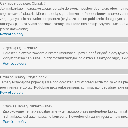
Czy mogę dodawać Obrazki?
Jak najbardziej możesz wstawiać obrazki do swoich postów. Jednakże obecnie nie
więc wstawiać obrazki, które znajdują się na innym, ogólnodostępnym serwerze, n
znajdujących się na twoim komputerze (chyba że jest on publicznie dostępnym 
autoryzacji, np. skrzynki pocztowe, strony chronione hasłem itp. Aby wstawić obr
jest to dozwolone).
Powrót do góry
Czym są Ogłoszenia?
Ogłoszenia często zawierają istotne informacje i powinieneś czytać je gdy tylko 
którym zostały napisane. To czy możesz wysyłać ogłoszenia zależy od tego, jak
Powrót do góry
Czym są Tematy Przyklejone?
Tematy Przyklejone pojawiają się pod ogłoszeniami w przeglądzie for i tylko na pi
powinieneś je czytać. Podobnie jak z ogłoszeniami, administrator decyduje jakie
Powrót do góry
Czym są Tematy Zablokowane?
Zablokowane Tematy są ustawiane w ten sposób przez moderatora lub administr
nich ankieta jest automatycznie kończona. Powodów dla zamknięcia tematu moż
Powrót do góry