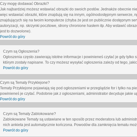
Czy mogę dodawać Obrazki?
Jak najbardziej możesz wstawiać obrazki do swoich postów. Jednakże obecnie nie
więc wstawiać obrazki, które znajdują się na innym, ogólnodostępnym serwerze, n
znajdujących się na twoim komputerze (chyba że jest on publicznie dostępnym 
autoryzacji, np. skrzynki pocztowe, strony chronione hasłem itp. Aby wstawić obr
jest to dozwolone).
Powrót do góry
Czym są Ogłoszenia?
Ogłoszenia często zawierają istotne informacje i powinieneś czytać je gdy tylko 
którym zostały napisane. To czy możesz wysyłać ogłoszenia zależy od tego, jak
Powrót do góry
Czym są Tematy Przyklejone?
Tematy Przyklejone pojawiają się pod ogłoszeniami w przeglądzie for i tylko na pi
powinieneś je czytać. Podobnie jak z ogłoszeniami, administrator decyduje jakie
Powrót do góry
Czym są Tematy Zablokowane?
Zablokowane Tematy są ustawiane w ten sposób przez moderatora lub administr
nich ankieta jest automatycznie kończona. Powodów dla zamknięcia tematu moż
Powrót do góry