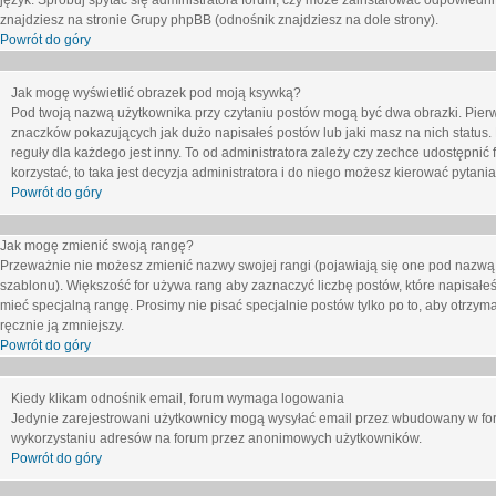
język. Spróbuj spytać się administratora forum, czy może zainstalować odpowiedni j
znajdziesz na stronie Grupy phpBB (odnośnik znajdziesz na dole strony).
Powrót do góry
Jak mogę wyświetlić obrazek pod moją ksywką?
Pod twoją nazwą użytkownika przy czytaniu postów mogą być dwa obrazki. Pierw
znaczków pokazujących jak dużo napisałeś postów lub jaki masz na nich status
reguły dla każdego jest inny. To od administratora zależy czy zechce udostępnić f
korzystać, to taka jest decyzja administratora i do niego możesz kierować pytani
Powrót do góry
Jak mogę zmienić swoją rangę?
Przeważnie nie możesz zmienić nazwy swojej rangi (pojawiają się one pod nazwą u
szablonu). Większość for używa rang aby zaznaczyć liczbę postów, które napisałeś
mieć specjalną rangę. Prosimy nie pisać specjalnie postów tylko po to, aby otrzy
ręcznie ją zmniejszy.
Powrót do góry
Kiedy klikam odnośnik email, forum wymaga logowania
Jedynie zarejestrowani użytkownicy mogą wysyłać email przez wbudowany w foru
wykorzystaniu adresów na forum przez anonimowych użytkowników.
Powrót do góry