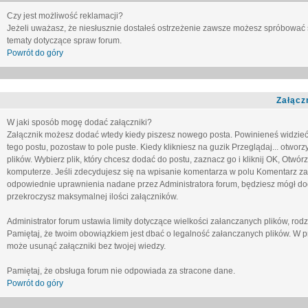
Czy jest możliwość reklamacji?
Jeżeli uważasz, że niesłusznie dostałeś ostrzeżenie zawsze możesz spróbować 
tematy dotyczące spraw forum.
Powrót do góry
Załącz
W jaki sposób mogę dodać załączniki?
Załącznik możesz dodać wtedy kiedy piszesz nowego posta. Powinieneś widzie
tego postu, pozostaw to pole puste. Kiedy klikniesz na guzik
Przeglądaj...
otworzy
plików. Wybierz plik, który chcesz dodać do postu, zaznacz go i kliknij OK, Otwór
komputerze. Jeśli zdecydujesz się na wpisanie komentarza w polu
Komentarz za
odpowiednie uprawnienia nadane przez Administratora forum, będziesz mógł do
przekroczysz maksymalnej ilości załączników.
Administrator forum ustawia limity dotyczące wielkości załanczanych plików, ro
Pamiętaj, że twoim obowiązkiem jest dbać o legalność załanczanych plików. W p
może usunąć załączniki bez twojej wiedzy.
Pamiętaj, że obsługa forum nie odpowiada za stracone dane.
Powrót do góry