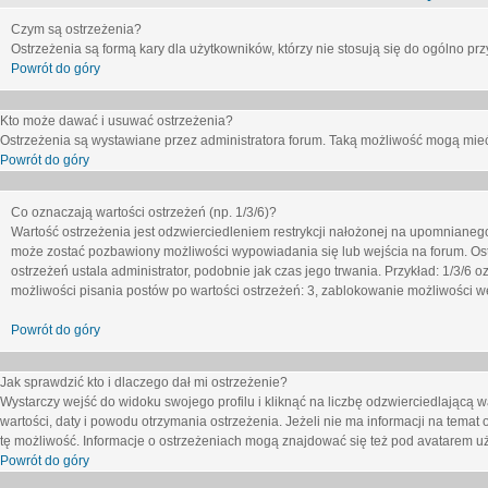
Czym są ostrzeżenia?
Ostrzeżenia są formą kary dla użytkowników, którzy nie stosują się do ogólno pr
Powrót do góry
Kto może dawać i usuwać ostrzeżenia?
Ostrzeżenia są wystawiane przez administratora forum. Taką możliwość mogą mieć
Powrót do góry
Co oznaczają wartości ostrzeżeń (np. 1/3/6)?
Wartość ostrzeżenia jest odzwierciedleniem restrykcji nałożonej na upomnianeg
może zostać pozbawiony możliwości wypowiadania się lub wejścia na forum. Ost
ostrzeżeń ustala administrator, podobnie jak czas jego trwania. Przykład: 1/3/6
możliwości pisania postów po wartości ostrzeżeń: 3, zablokowanie możliwości we
Powrót do góry
Jak sprawdzić kto i dlaczego dał mi ostrzeżenie?
Wystarczy wejść do widoku swojego profilu i kliknąć na liczbę odzwierciedlającą w
wartości, daty i powodu otrzymania ostrzeżenia. Jeżeli nie ma informacji na temat 
tę możliwość. Informacje o ostrzeżeniach mogą znajdować się też pod avatarem uż
Powrót do góry