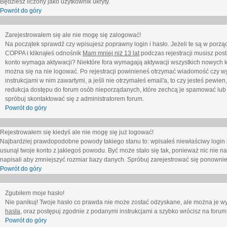
Będziesz liczony jako użytkownik ukryty.
Powrót do góry
Zarejestrowałem się ale nie mogę się zalogować!
Na początek sprawdź czy wpisujesz poprawny login i hasło. Jeżeli te są w porz
COPPA i kliknąłeś odnośnik
Mam mniej niż 13 lat
podczas rejestracji musisz post
konto wymaga aktywacji? Niektóre fora wymagają aktywacji wszystkich nowych k
można się na nie logować. Po rejestracji powinieneś otrzymać wiadomość czy wy
instrukcjami w nim zawartymi, a jeśli nie otrzymałeś email'a, to czy jesteś pew
redukcja dostępu do forum osób nieporządanych, które zechcą je spamować lub 
spróbuj skontaktować się z administratorem forum.
Powrót do góry
Rejestrowałem się kiedyś ale nie mogę się już logować!
Najbardziej prawdopodobne powody takiego stanu to: wpisałeś niewłaściwy login i ha
usunął twoje konto z jakiegoś powodu. Być może stało się tak, ponieważ nic nie n
napisali aby zmniejszyć rozmiar bazy danych. Spróbuj zarejestrować się ponownie
Powrót do góry
Zgubiłem moje hasło!
Nie panikuj! Twoje hasło co prawda nie może zostać odzyskane, ale można je wycz
hasła
, oraz postępuj zgodnie z podanymi instrukcjami a szybko wrócisz na forum
Powrót do góry