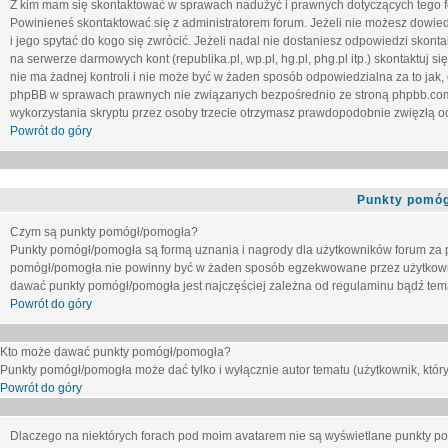
Z kim mam się skontaktować w sprawach nadużyć i prawnych dotyczących tego 
Powinieneś skontaktować się z administratorem forum. Jeżeli nie możesz dowiedz
i jego spytać do kogo się zwrócić. Jeżeli nadal nie dostaniesz odpowiedzi skontak
na serwerze darmowych kont (republika.pl, wp.pl, hg.pl, phg.pl itp.) skontaktuj
nie ma żadnej kontroli i nie może być w żaden sposób odpowiedzialna za to jak,
phpBB w sprawach prawnych nie związanych bezpośrednio ze stroną phpbb.co
wykorzystania skryptu przez osoby trzecie otrzymasz prawdopodobnie zwięzłą od
Powrót do góry
Punkty pomóg
Czym są punkty pomógł/pomogła?
Punkty pomógł/pomogła są formą uznania i nagrody dla użytkowników forum za
pomógł/pomogła nie powinny być w żaden sposób egzekwowane przez użytkown
dawać punkty pomógł/pomogła jest najczęściej zależna od regulaminu bądź tema
Powrót do góry
Kto może dawać punkty pomógł/pomogła?
Punkty pomógł/pomogła może dać tylko i wyłącznie autor tematu (użytkownik, który
Powrót do góry
Dlaczego na niektórych forach pod moim avatarem nie są wyświetlane punkty 