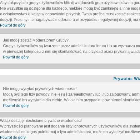
Aby dołączyć do grupy użytkowników kliknij w odnośnik grup użytkowników na górz
Nie wszystkie są dostępne dla każdego, niektóre mogą być zamknięte a inne mogą
o członkowstwo klikając w odpowiedni przycisk. Twoja prośba musi zostać zaakc
decyzji. Prosimy nie nagabywać moderatora w przypadku negatywnej decyzji, ma
Powrót do góry
Jak mogę zostać Moderatorem Grupy?
Grupy użytkowników są tworzone przez administratora forum i to on wyznacza m
w pierwszej kolejności z nim się skontaktować, na przykład przez prywatną wia
Powrót do góry
Prywatne Wi
Nie mogę wysyłać prywatnych wiadomości!
Mogą być tego trzy powody; nie jesteś zarejestrowany lub i/lub zalogowany, adm
możliwość ich wysyłania dla ciebie. W ostatnim przypadku powinieneś skontaktow
Powrót do góry
Wciąż dostaję niechciane prywatne wiadomości!
W przyszłości planowane jest dodanie listy ignorowanych użytkowników dla syste
wiadomości od kogoś poinformuj o tym administratora, może on wyłączyć możliwo
Powrót do góry