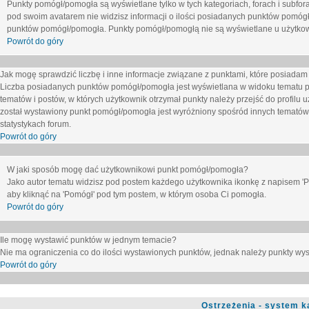
Punkty pomógł/pomogła są wyświetlane tylko w tych kategoriach, forach i subfor
pod swoim avatarem nie widzisz informacji o ilości posiadanych punktów pomógł
punktów pomógł/pomogła. Punkty pomógł/pomogłą nie są wyświetlane u użytkown
Powrót do góry
Jak mogę sprawdzić liczbę i inne informacje związane z punktami, które posiadam j
Liczba posiadanych punktów pomógł/pomogła jest wyświetlana w widoku tematu p
tematów i postów, w których użytkownik otrzymał punkty należy przejść do profilu u
został wystawiony punkt pomógł/pomogła jest wyróżniony spośród innych tematów 
statystykach forum.
Powrót do góry
W jaki sposób mogę dać użytkownikowi punkt pomógł/pomogła?
Jako autor tematu widzisz pod postem każdego użytkownika ikonkę z napisem 'Pom
aby kliknąć na 'Pomógł' pod tym postem, w którym osoba Ci pomogła.
Powrót do góry
Ile mogę wystawić punktów w jednym temacie?
Nie ma ograniczenia co do ilości wystawionych punktów, jednak należy punkty wyst
Powrót do góry
Ostrzeżenia - system k