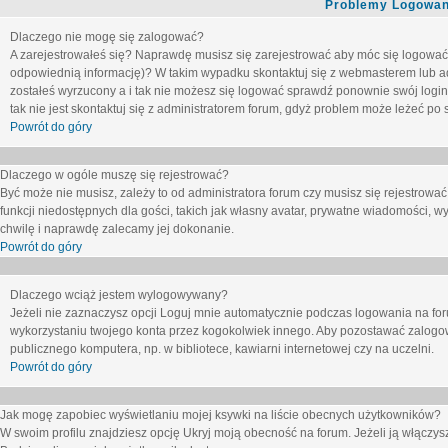
Problemy Logowani
Dlaczego nie mogę się zalogować?
A zarejestrowałeś się? Naprawdę musisz się zarejestrować aby móc się logować. 
odpowiednią informację)? W takim wypadku skontaktuj się z webmasterem lub adm
zostałeś wyrzucony a i tak nie możesz się logować sprawdź ponownie swój login i
tak nie jest skontaktuj się z administratorem forum, gdyż problem może leżeć po s
Powrót do góry
Dlaczego w ogóle muszę się rejestrować?
Być może nie musisz, zależy to od administratora forum czy musisz się rejestrowa
funkcji niedostępnych dla gości, takich jak własny avatar, prywatne wiadomości, wy
chwilę i naprawdę zalecamy jej dokonanie.
Powrót do góry
Dlaczego wciąż jestem wylogowywany?
Jeżeli nie zaznaczysz opcji
Loguj mnie automatycznie
podczas logowania na fo
wykorzystaniu twojego konta przez kogokolwiek innego. Aby pozostawać zalogow
publicznego komputera, np. w bibliotece, kawiarni internetowej czy na uczelni.
Powrót do góry
Jak mogę zapobiec wyświetlaniu mojej ksywki na liście obecnych użytkowników?
W swoim profilu znajdziesz opcję
Ukryj moją obecność na forum
. Jeżeli ją
włączys