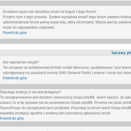
Dostałem spam lub obraźliwy email od kogoś z tego forum!
Przykro nam z tego powodu. System wysyłania email'i tego forum zawiera funkcje u
administratorowi forum pełną kopię listu, który otrzymałeś. Ważne jest by zawie
może on odpowiednio zadziałać.
Powrót do góry
Sprawy p
Kto napisał ten skrypt?
Ten program (w podstawowej formie) został stworzony, opublikowany i jest włas
udostępniany na zasadach licencji GNU General Public Licence i może być dow
Powrót do góry
Dlaczego funkcja X nie jest dostępna?
To oprogramowanie jest dziełem i własnością Grupy phpBB. Jeżeli sądzisz, że ja
zobacz co w tej sprawie ma do powiedzenia Grupa phpBB. Prosimy nie pisać próś
SourceForge do zarządzania tymi prośbami. Poszukaj na forum opinii Grupy phpBB n
wypadku postępuj zgodnie z podaną tam procedurą zgłaszania prośb.
Powrót do góry