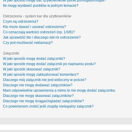
W jaki sposób mogę dać użytkownikowi punkt pomógł/pomogła?
Ile mogę wystawić punktów w jednym temacie?
Ostrzeżenia - system kar dla użytkowników
Czym są ostrzeżenia?
Kto może dawać i usuwać ostrzeżenia?
Co oznaczają wartości ostrzeżeń (np. 1/3/6)?
Jak sprawdzić kto i dlaczego dał mi ostrzeżenie?
Czy jest możliwość reklamacji?
Załączniki
W jaki sposób mogę dodać załączniki?
W jaki sposób mogę dodać załącznik po napisaniu postu?
W jaki sposób skasować załącznik?
W jaki sposób mogę zaktualizować komentarz?
Dlaczego mój załącznik nie jest widoczny w poście?
Dlaczego nie mogę dodawać załączników?
Mam odpowiednie uprawnienia a mimo to nie mogę dodać załącznika.
Dlaczego nie mogę skasować załączników?
Dlaczego nie mogę ściągać/ogladać załączników?
Co powinienem zrobić jeśli znajdę nielegalny załącznik?