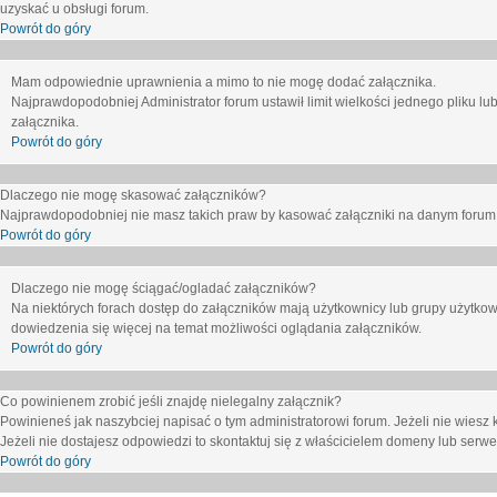
uzyskać u obsługi forum.
Powrót do góry
Mam odpowiednie uprawnienia a mimo to nie mogę dodać załącznika.
Najprawdopodobniej Administrator forum ustawił limit wielkości jednego pliku lu
załącznika.
Powrót do góry
Dlaczego nie mogę skasować załączników?
Najprawdopodobniej nie masz takich praw by kasować załączniki na danym forum. J
Powrót do góry
Dlaczego nie mogę ściągać/ogladać załączników?
Na niektórych forach dostęp do załączników mają użytkownicy lub grupy użytkow
dowiedzenia się więcej na temat możliwości oglądania załączników.
Powrót do góry
Co powinienem zrobić jeśli znajdę nielegalny załącznik?
Powinieneś jak naszybciej napisać o tym administratorowi forum. Jeżeli nie wiesz k
Jeżeli nie dostajesz odpowiedzi to skontaktuj się z właścicielem domeny lub serwe
Powrót do góry