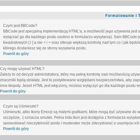
Formatowanie i 
Czym jest BBCode?
BBCode jest specjalną implementacją HTML'a, a możliwość jego używania jest 
wyłączać go dla każdego postu osobno w formularzu wysyłania). Sam BBCode je
kwadratowych [ i ] a nie < i > oraz oferuje większą kontrolę nad tym co i jak bę
którego dostaniesz się ze strony wysyłania postu.
Powrót do góry
Czy mogę używać HTML?
Zależy to od decyzji administratora, który ma pełną kontrolę nad możliwością uż
znaczniki będą działały. Jest to podyktowane względami
bezpieczeństwa
, aby zap
inne kłopoty. Jeżeli HTML jest włączony, możesz wyłączyć go dla każdego postu w
Powrót do góry
Czym są Uśmieszki?
Uśmieszki, albo Ikony Emocji są małymi grafikami, które mogą być używane do wy
szczęście, :( oznacza smutek. Pełna lista ikon jest dostępna z formularza wysy
spowodować nieczytelność postu i moderator może zdecydować o usunięciu ich 
Powrót do góry