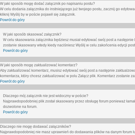
W jaki sposób mogę dodać załącznik po napisaniu postu?
W celu dodania załącznika do instniejącego już twojego postu, zacznij go edytow
kliknij
Wyślij
by w poście pojawił się załącznik.
Powrót do góry
W jaki sposób skasować załącznik?
W celu skasowania załącznika będziesz musiał edytować swój post a następnie 
zostanie skasowany wtedy kiedy naciśniesz
Wyślij
w celu zakońcenia edycji post
Powrót do góry
W jaki sposób mogę zaktualizować komentarz?
Aby zaktualizować komentarz, musisz edytować swój post a następnie zaktualzowa
komentarza, który chcesz zaktualizować w polu
Załącz plik
. Komentarz zostanie z
Powrót do góry
Dlaczego mój załącznik nie jest widoczny w poście?
Najprawdopodobniej plik został skasowany przez obsługę forum ponieważ łamał o
dozwolone na forum.
Powrót do góry
Dlaczego nie mogę dodawać załączników?
Najprawdopodobniej nie masz uprawnień do dodawania plików na danym forum lub 