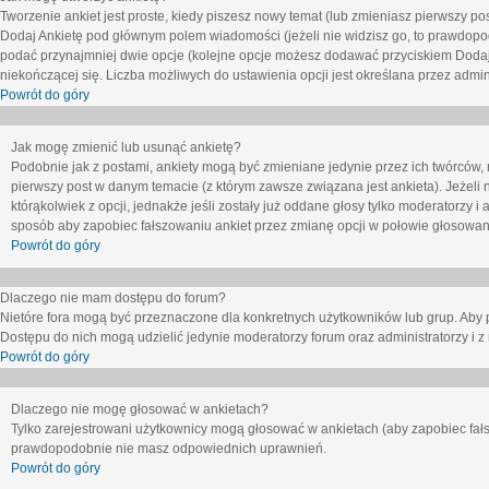
Tworzenie ankiet jest proste, kiedy piszesz nowy temat (lub zmieniasz pierwszy p
Dodaj Ankietę
pod głównym polem wiadomości (jeżeli nie widzisz go, to prawdopodo
podać przynajmniej dwie opcje (kolejne opcje możesz dodawać przyciskiem
Dodaj
niekończącej się. Liczba możliwych do ustawienia opcji jest określana przez admini
Powrót do góry
Jak mogę zmienić lub usunąć ankietę?
Podobnie jak z postami, ankiety mogą być zmieniane jedynie przez ich twórców,
pierwszy post w danym temacie (z którym zawsze związana jest ankieta). Jeżeli 
którąkolwiek z opcji, jednakże jeśli zostały już oddane głosy tylko moderatorzy i
sposób aby zapobiec fałszowaniu ankiet przez zmianę opcji w połowie głosowan
Powrót do góry
Dlaczego nie mam dostępu do forum?
Nietóre fora mogą być przeznaczone dla konkretnych użytkowników lub grup. Aby pr
Dostępu do nich mogą udzielić jedynie moderatorzy forum oraz administratorzy i z
Powrót do góry
Dlaczego nie mogę głosować w ankietach?
Tylko zarejestrowani użytkownicy mogą głosować w ankietach (aby zapobiec fałs
prawdopodobnie nie masz odpowiednich uprawnień.
Powrót do góry