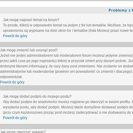
Problemy z 
Jak mogę napisać temat na forum?
To proste, kliknij w odpowiedni temat na jedym z for lub tematów. Możliwe, że b
uprawnienia są wypisane na dole stron for i tematów (lista
Możesz pisać nowe tem
Powrót do góry
Jak mogę zmienić lub usunąć post?
Jeżeli nie jesteś administratorem lub moderatorem forum możesz jedynie zmieniać
przez jakiś czas po jego napisaniu) kliknij w przycisk
zmień
przy danym poście. Jeże
drobnymi literami informujący, ile razy dany post zmieniano. Nie zostanie on dodany
administratorów lub moderatorów (powinni oni powiadomić co zmienili i dlaczego). 
odpowiedział.
Powrót do góry
Jak mogę dodać podpis do mojego postu?
Aby dodać podpis do wiadomości musisz najpierw go stworzyć w swoim profilu. 
wysyłania postu, aby dodać podpis. Możesz także domyślnie dodawać podpis do
(przy czym każdorazowo pisząc post możesz zadecydować o nie dodawaniu do n
Powrót do góry
Jak mogę utworzyć ankietę?