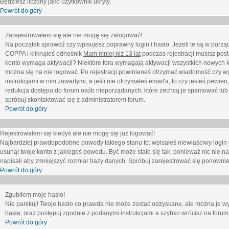
Będziesz liczony jako użytkownik ukryty.
Powrót do góry
Zarejestrowałem się ale nie mogę się zalogować!
Na początek sprawdź czy wpisujesz poprawny login i hasło. Jeżeli te są w porz
COPPA i kliknąłeś odnośnik
Mam mniej niż 13 lat
podczas rejestracji musisz post
konto wymaga aktywacji? Niektóre fora wymagają aktywacji wszystkich nowych k
można się na nie logować. Po rejestracji powinieneś otrzymać wiadomość czy wy
instrukcjami w nim zawartymi, a jeśli nie otrzymałeś email'a, to czy jesteś pew
redukcja dostępu do forum osób nieporządanych, które zechcą je spamować lub 
spróbuj skontaktować się z administratorem forum.
Powrót do góry
Rejestrowałem się kiedyś ale nie mogę się już logować!
Najbardziej prawdopodobne powody takiego stanu to: wpisałeś niewłaściwy login i ha
usunął twoje konto z jakiegoś powodu. Być może stało się tak, ponieważ nic nie n
napisali aby zmniejszyć rozmiar bazy danych. Spróbuj zarejestrować się ponownie
Powrót do góry
Zgubiłem moje hasło!
Nie panikuj! Twoje hasło co prawda nie może zostać odzyskane, ale można je wycz
hasła
, oraz postępuj zgodnie z podanymi instrukcjami a szybko wrócisz na forum
Powrót do góry