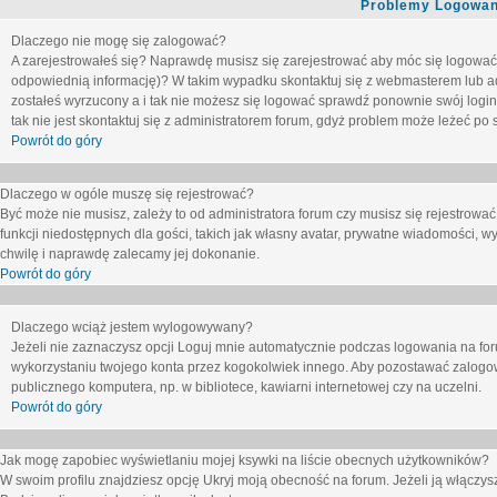
Problemy Logowani
Dlaczego nie mogę się zalogować?
A zarejestrowałeś się? Naprawdę musisz się zarejestrować aby móc się logować. 
odpowiednią informację)? W takim wypadku skontaktuj się z webmasterem lub adm
zostałeś wyrzucony a i tak nie możesz się logować sprawdź ponownie swój login i
tak nie jest skontaktuj się z administratorem forum, gdyż problem może leżeć po s
Powrót do góry
Dlaczego w ogóle muszę się rejestrować?
Być może nie musisz, zależy to od administratora forum czy musisz się rejestrowa
funkcji niedostępnych dla gości, takich jak własny avatar, prywatne wiadomości, wy
chwilę i naprawdę zalecamy jej dokonanie.
Powrót do góry
Dlaczego wciąż jestem wylogowywany?
Jeżeli nie zaznaczysz opcji
Loguj mnie automatycznie
podczas logowania na fo
wykorzystaniu twojego konta przez kogokolwiek innego. Aby pozostawać zalogow
publicznego komputera, np. w bibliotece, kawiarni internetowej czy na uczelni.
Powrót do góry
Jak mogę zapobiec wyświetlaniu mojej ksywki na liście obecnych użytkowników?
W swoim profilu znajdziesz opcję
Ukryj moją obecność na forum
. Jeżeli ją
włączys