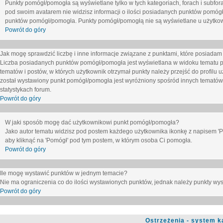
Punkty pomógł/pomogła są wyświetlane tylko w tych kategoriach, forach i subfor
pod swoim avatarem nie widzisz informacji o ilości posiadanych punktów pomógł
punktów pomógł/pomogła. Punkty pomógł/pomogłą nie są wyświetlane u użytkown
Powrót do góry
Jak mogę sprawdzić liczbę i inne informacje związane z punktami, które posiadam j
Liczba posiadanych punktów pomógł/pomogła jest wyświetlana w widoku tematu p
tematów i postów, w których użytkownik otrzymał punkty należy przejść do profilu u
został wystawiony punkt pomógł/pomogła jest wyróżniony spośród innych tematów 
statystykach forum.
Powrót do góry
W jaki sposób mogę dać użytkownikowi punkt pomógł/pomogła?
Jako autor tematu widzisz pod postem każdego użytkownika ikonkę z napisem 'Pom
aby kliknąć na 'Pomógł' pod tym postem, w którym osoba Ci pomogła.
Powrót do góry
Ile mogę wystawić punktów w jednym temacie?
Nie ma ograniczenia co do ilości wystawionych punktów, jednak należy punkty wyst
Powrót do góry
Ostrzeżenia - system k