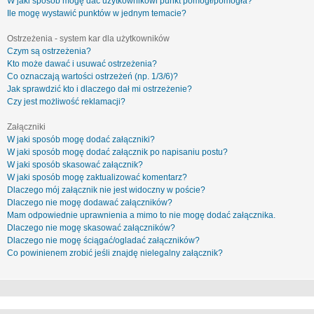
W jaki sposób mogę dać użytkownikowi punkt pomógł/pomogła?
Ile mogę wystawić punktów w jednym temacie?
Ostrzeżenia - system kar dla użytkowników
Czym są ostrzeżenia?
Kto może dawać i usuwać ostrzeżenia?
Co oznaczają wartości ostrzeżeń (np. 1/3/6)?
Jak sprawdzić kto i dlaczego dał mi ostrzeżenie?
Czy jest możliwość reklamacji?
Załączniki
W jaki sposób mogę dodać załączniki?
W jaki sposób mogę dodać załącznik po napisaniu postu?
W jaki sposób skasować załącznik?
W jaki sposób mogę zaktualizować komentarz?
Dlaczego mój załącznik nie jest widoczny w poście?
Dlaczego nie mogę dodawać załączników?
Mam odpowiednie uprawnienia a mimo to nie mogę dodać załącznika.
Dlaczego nie mogę skasować załączników?
Dlaczego nie mogę ściągać/ogladać załączników?
Co powinienem zrobić jeśli znajdę nielegalny załącznik?