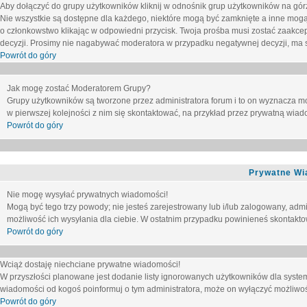
Aby dołączyć do grupy użytkowników kliknij w odnośnik grup użytkowników na górz
Nie wszystkie są dostępne dla każdego, niektóre mogą być zamknięte a inne mogą
o członkowstwo klikając w odpowiedni przycisk. Twoja prośba musi zostać zaakc
decyzji. Prosimy nie nagabywać moderatora w przypadku negatywnej decyzji, ma
Powrót do góry
Jak mogę zostać Moderatorem Grupy?
Grupy użytkowników są tworzone przez administratora forum i to on wyznacza m
w pierwszej kolejności z nim się skontaktować, na przykład przez prywatną wia
Powrót do góry
Prywatne Wi
Nie mogę wysyłać prywatnych wiadomości!
Mogą być tego trzy powody; nie jesteś zarejestrowany lub i/lub zalogowany, adm
możliwość ich wysyłania dla ciebie. W ostatnim przypadku powinieneś skontaktow
Powrót do góry
Wciąż dostaję niechciane prywatne wiadomości!
W przyszłości planowane jest dodanie listy ignorowanych użytkowników dla syste
wiadomości od kogoś poinformuj o tym administratora, może on wyłączyć możliwo
Powrót do góry