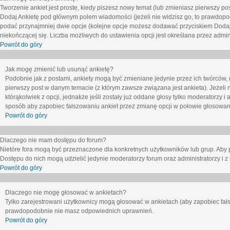
Tworzenie ankiet jest proste, kiedy piszesz nowy temat (lub zmieniasz pierwszy p
Dodaj Ankietę
pod głównym polem wiadomości (jeżeli nie widzisz go, to prawdopodo
podać przynajmniej dwie opcje (kolejne opcje możesz dodawać przyciskiem
Dodaj
niekończącej się. Liczba możliwych do ustawienia opcji jest określana przez admini
Powrót do góry
Jak mogę zmienić lub usunąć ankietę?
Podobnie jak z postami, ankiety mogą być zmieniane jedynie przez ich twórców,
pierwszy post w danym temacie (z którym zawsze związana jest ankieta). Jeżeli 
którąkolwiek z opcji, jednakże jeśli zostały już oddane głosy tylko moderatorzy i
sposób aby zapobiec fałszowaniu ankiet przez zmianę opcji w połowie głosowan
Powrót do góry
Dlaczego nie mam dostępu do forum?
Nietóre fora mogą być przeznaczone dla konkretnych użytkowników lub grup. Aby pr
Dostępu do nich mogą udzielić jedynie moderatorzy forum oraz administratorzy i z
Powrót do góry
Dlaczego nie mogę głosować w ankietach?
Tylko zarejestrowani użytkownicy mogą głosować w ankietach (aby zapobiec fałs
prawdopodobnie nie masz odpowiednich uprawnień.
Powrót do góry