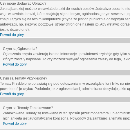
Czy mogę dodawać Obrazki?
Jak najbardziej możesz wstawiać obrazki do swoich postów. Jednakże obecnie nie
więc wstawiać obrazki, które znajdują się na innym, ogólnodostępnym serwerze, n
znajdujących się na twoim komputerze (chyba że jest on publicznie dostępnym 
autoryzacji, np. skrzynki pocztowe, strony chronione hasłem itp. Aby wstawić obr
jest to dozwolone).
Powrót do góry
Czym są Ogłoszenia?
Ogłoszenia często zawierają istotne informacje i powinieneś czytać je gdy tylko 
którym zostały napisane. To czy możesz wysyłać ogłoszenia zależy od tego, jak
Powrót do góry
Czym są Tematy Przyklejone?
Tematy Przyklejone pojawiają się pod ogłoszeniami w przeglądzie for i tylko na pi
powinieneś je czytać. Podobnie jak z ogłoszeniami, administrator decyduje jakie
Powrót do góry
Czym są Tematy Zablokowane?
Zablokowane Tematy są ustawiane w ten sposób przez moderatora lub administr
nich ankieta jest automatycznie kończona. Powodów dla zamknięcia tematu moż
Powrót do góry