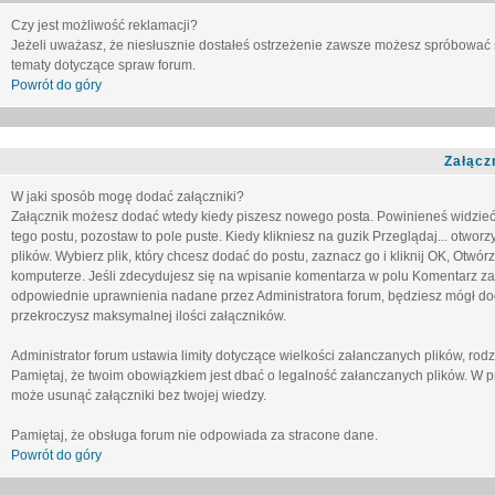
Czy jest możliwość reklamacji?
Jeżeli uważasz, że niesłusznie dostałeś ostrzeżenie zawsze możesz spróbować 
tematy dotyczące spraw forum.
Powrót do góry
Załącz
W jaki sposób mogę dodać załączniki?
Załącznik możesz dodać wtedy kiedy piszesz nowego posta. Powinieneś widzie
tego postu, pozostaw to pole puste. Kiedy klikniesz na guzik
Przeglądaj...
otworzy
plików. Wybierz plik, który chcesz dodać do postu, zaznacz go i kliknij OK, Otwór
komputerze. Jeśli zdecydujesz się na wpisanie komentarza w polu
Komentarz za
odpowiednie uprawnienia nadane przez Administratora forum, będziesz mógł do
przekroczysz maksymalnej ilości załączników.
Administrator forum ustawia limity dotyczące wielkości załanczanych plików, ro
Pamiętaj, że twoim obowiązkiem jest dbać o legalność załanczanych plików. W p
może usunąć załączniki bez twojej wiedzy.
Pamiętaj, że obsługa forum nie odpowiada za stracone dane.
Powrót do góry