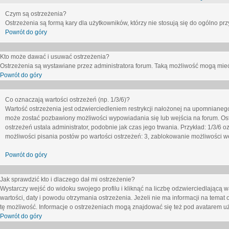
Czym są ostrzeżenia?
Ostrzeżenia są formą kary dla użytkowników, którzy nie stosują się do ogólno pr
Powrót do góry
Kto może dawać i usuwać ostrzeżenia?
Ostrzeżenia są wystawiane przez administratora forum. Taką możliwość mogą mieć
Powrót do góry
Co oznaczają wartości ostrzeżeń (np. 1/3/6)?
Wartość ostrzeżenia jest odzwierciedleniem restrykcji nałożonej na upomnianeg
może zostać pozbawiony możliwości wypowiadania się lub wejścia na forum. Ost
ostrzeżeń ustala administrator, podobnie jak czas jego trwania. Przykład: 1/3/6
możliwości pisania postów po wartości ostrzeżeń: 3, zablokowanie możliwości we
Powrót do góry
Jak sprawdzić kto i dlaczego dał mi ostrzeżenie?
Wystarczy wejść do widoku swojego profilu i kliknąć na liczbę odzwierciedlającą w
wartości, daty i powodu otrzymania ostrzeżenia. Jeżeli nie ma informacji na temat 
tę możliwość. Informacje o ostrzeżeniach mogą znajdować się też pod avatarem uż
Powrót do góry