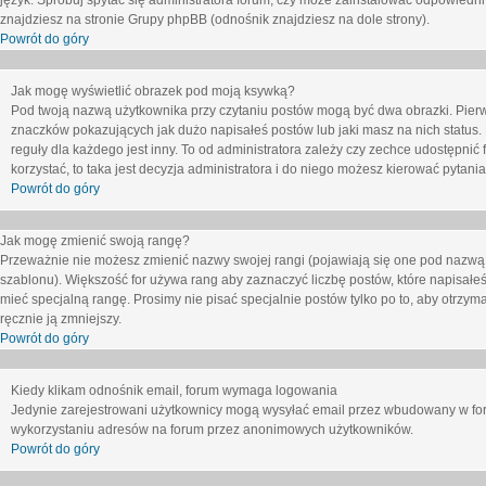
język. Spróbuj spytać się administratora forum, czy może zainstalować odpowiedni j
znajdziesz na stronie Grupy phpBB (odnośnik znajdziesz na dole strony).
Powrót do góry
Jak mogę wyświetlić obrazek pod moją ksywką?
Pod twoją nazwą użytkownika przy czytaniu postów mogą być dwa obrazki. Pierw
znaczków pokazujących jak dużo napisałeś postów lub jaki masz na nich status
reguły dla każdego jest inny. To od administratora zależy czy zechce udostępnić f
korzystać, to taka jest decyzja administratora i do niego możesz kierować pytani
Powrót do góry
Jak mogę zmienić swoją rangę?
Przeważnie nie możesz zmienić nazwy swojej rangi (pojawiają się one pod nazwą u
szablonu). Większość for używa rang aby zaznaczyć liczbę postów, które napisałeś
mieć specjalną rangę. Prosimy nie pisać specjalnie postów tylko po to, aby otrzy
ręcznie ją zmniejszy.
Powrót do góry
Kiedy klikam odnośnik email, forum wymaga logowania
Jedynie zarejestrowani użytkownicy mogą wysyłać email przez wbudowany w foru
wykorzystaniu adresów na forum przez anonimowych użytkowników.
Powrót do góry