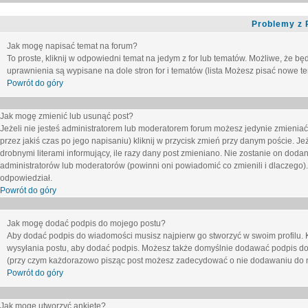
Problemy z 
Jak mogę napisać temat na forum?
To proste, kliknij w odpowiedni temat na jedym z for lub tematów. Możliwe, że b
uprawnienia są wypisane na dole stron for i tematów (lista
Możesz pisać nowe tem
Powrót do góry
Jak mogę zmienić lub usunąć post?
Jeżeli nie jesteś administratorem lub moderatorem forum możesz jedynie zmieniać
przez jakiś czas po jego napisaniu) kliknij w przycisk
zmień
przy danym poście. Jeże
drobnymi literami informujący, ile razy dany post zmieniano. Nie zostanie on dodany
administratorów lub moderatorów (powinni oni powiadomić co zmienili i dlaczego). 
odpowiedział.
Powrót do góry
Jak mogę dodać podpis do mojego postu?
Aby dodać podpis do wiadomości musisz najpierw go stworzyć w swoim profilu. 
wysyłania postu, aby dodać podpis. Możesz także domyślnie dodawać podpis do
(przy czym każdorazowo pisząc post możesz zadecydować o nie dodawaniu do n
Powrót do góry
Jak mogę utworzyć ankietę?