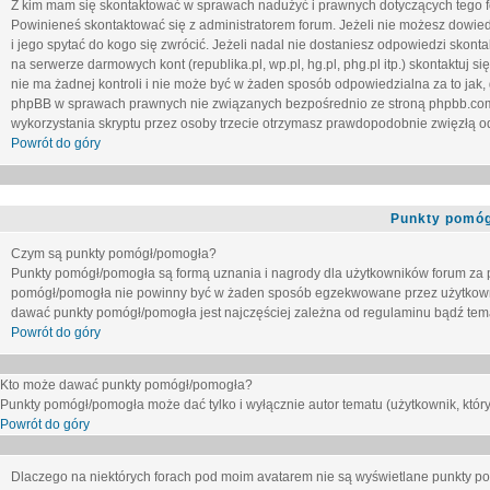
Z kim mam się skontaktować w sprawach nadużyć i prawnych dotyczących tego 
Powinieneś skontaktować się z administratorem forum. Jeżeli nie możesz dowiedz
i jego spytać do kogo się zwrócić. Jeżeli nadal nie dostaniesz odpowiedzi skontak
na serwerze darmowych kont (republika.pl, wp.pl, hg.pl, phg.pl itp.) skontaktuj
nie ma żadnej kontroli i nie może być w żaden sposób odpowiedzialna za to jak,
phpBB w sprawach prawnych nie związanych bezpośrednio ze stroną phpbb.co
wykorzystania skryptu przez osoby trzecie otrzymasz prawdopodobnie zwięzłą od
Powrót do góry
Punkty pomóg
Czym są punkty pomógł/pomogła?
Punkty pomógł/pomogła są formą uznania i nagrody dla użytkowników forum za
pomógł/pomogła nie powinny być w żaden sposób egzekwowane przez użytkown
dawać punkty pomógł/pomogła jest najczęściej zależna od regulaminu bądź tema
Powrót do góry
Kto może dawać punkty pomógł/pomogła?
Punkty pomógł/pomogła może dać tylko i wyłącznie autor tematu (użytkownik, który
Powrót do góry
Dlaczego na niektórych forach pod moim avatarem nie są wyświetlane punkty 