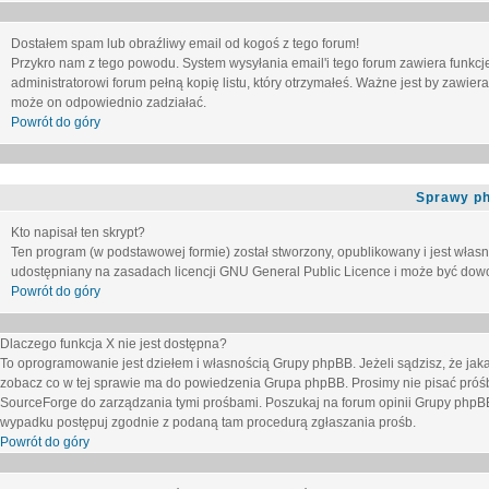
Dostałem spam lub obraźliwy email od kogoś z tego forum!
Przykro nam z tego powodu. System wysyłania email'i tego forum zawiera funkcje u
administratorowi forum pełną kopię listu, który otrzymałeś. Ważne jest by zawie
może on odpowiednio zadziałać.
Powrót do góry
Sprawy p
Kto napisał ten skrypt?
Ten program (w podstawowej formie) został stworzony, opublikowany i jest włas
udostępniany na zasadach licencji GNU General Public Licence i może być dow
Powrót do góry
Dlaczego funkcja X nie jest dostępna?
To oprogramowanie jest dziełem i własnością Grupy phpBB. Jeżeli sądzisz, że ja
zobacz co w tej sprawie ma do powiedzenia Grupa phpBB. Prosimy nie pisać próś
SourceForge do zarządzania tymi prośbami. Poszukaj na forum opinii Grupy phpBB n
wypadku postępuj zgodnie z podaną tam procedurą zgłaszania prośb.
Powrót do góry