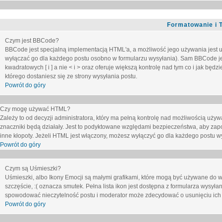
Formatowanie i 
Czym jest BBCode?
BBCode jest specjalną implementacją HTML'a, a możliwość jego używania jest 
wyłączać go dla każdego postu osobno w formularzu wysyłania). Sam BBCode je
kwadratowych [ i ] a nie < i > oraz oferuje większą kontrolę nad tym co i jak bę
którego dostaniesz się ze strony wysyłania postu.
Powrót do góry
Czy mogę używać HTML?
Zależy to od decyzji administratora, który ma pełną kontrolę nad możliwością uż
znaczniki będą działały. Jest to podyktowane względami
bezpieczeństwa
, aby zap
inne kłopoty. Jeżeli HTML jest włączony, możesz wyłączyć go dla każdego postu w
Powrót do góry
Czym są Uśmieszki?
Uśmieszki, albo Ikony Emocji są małymi grafikami, które mogą być używane do wy
szczęście, :( oznacza smutek. Pełna lista ikon jest dostępna z formularza wysy
spowodować nieczytelność postu i moderator może zdecydować o usunięciu ich 
Powrót do góry