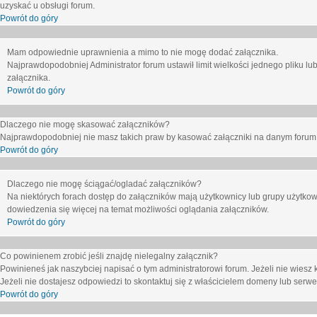
uzyskać u obsługi forum.
Powrót do góry
Mam odpowiednie uprawnienia a mimo to nie mogę dodać załącznika.
Najprawdopodobniej Administrator forum ustawił limit wielkości jednego pliku lu
załącznika.
Powrót do góry
Dlaczego nie mogę skasować załączników?
Najprawdopodobniej nie masz takich praw by kasować załączniki na danym forum. J
Powrót do góry
Dlaczego nie mogę ściągać/ogladać załączników?
Na niektórych forach dostęp do załączników mają użytkownicy lub grupy użytkow
dowiedzenia się więcej na temat możliwości oglądania załączników.
Powrót do góry
Co powinienem zrobić jeśli znajdę nielegalny załącznik?
Powinieneś jak naszybciej napisać o tym administratorowi forum. Jeżeli nie wiesz k
Jeżeli nie dostajesz odpowiedzi to skontaktuj się z właścicielem domeny lub serwe
Powrót do góry