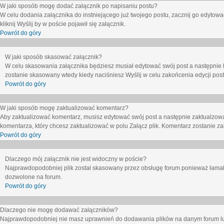
W jaki sposób mogę dodać załącznik po napisaniu postu?
W celu dodania załącznika do instniejącego już twojego postu, zacznij go edytow
kliknij
Wyślij
by w poście pojawił się załącznik.
Powrót do góry
W jaki sposób skasować załącznik?
W celu skasowania załącznika będziesz musiał edytować swój post a następnie 
zostanie skasowany wtedy kiedy naciśniesz
Wyślij
w celu zakońcenia edycji post
Powrót do góry
W jaki sposób mogę zaktualizować komentarz?
Aby zaktualizować komentarz, musisz edytować swój post a następnie zaktualzowa
komentarza, który chcesz zaktualizować w polu
Załącz plik
. Komentarz zostanie z
Powrót do góry
Dlaczego mój załącznik nie jest widoczny w poście?
Najprawdopodobniej plik został skasowany przez obsługę forum ponieważ łamał o
dozwolone na forum.
Powrót do góry
Dlaczego nie mogę dodawać załączników?
Najprawdopodobniej nie masz uprawnień do dodawania plików na danym forum lub 