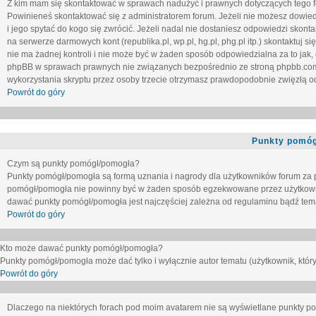
Z kim mam się skontaktować w sprawach nadużyć i prawnych dotyczących tego 
Powinieneś skontaktować się z administratorem forum. Jeżeli nie możesz dowiedz
i jego spytać do kogo się zwrócić. Jeżeli nadal nie dostaniesz odpowiedzi skontak
na serwerze darmowych kont (republika.pl, wp.pl, hg.pl, phg.pl itp.) skontaktuj
nie ma żadnej kontroli i nie może być w żaden sposób odpowiedzialna za to jak,
phpBB w sprawach prawnych nie związanych bezpośrednio ze stroną phpbb.co
wykorzystania skryptu przez osoby trzecie otrzymasz prawdopodobnie zwięzłą od
Powrót do góry
Punkty pomóg
Czym są punkty pomógł/pomogła?
Punkty pomógł/pomogła są formą uznania i nagrody dla użytkowników forum za
pomógł/pomogła nie powinny być w żaden sposób egzekwowane przez użytkown
dawać punkty pomógł/pomogła jest najczęściej zależna od regulaminu bądź tema
Powrót do góry
Kto może dawać punkty pomógł/pomogła?
Punkty pomógł/pomogła może dać tylko i wyłącznie autor tematu (użytkownik, który
Powrót do góry
Dlaczego na niektórych forach pod moim avatarem nie są wyświetlane punkty 