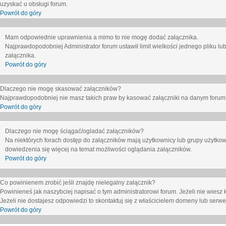
uzyskać u obsługi forum.
Powrót do góry
Mam odpowiednie uprawnienia a mimo to nie mogę dodać załącznika.
Najprawdopodobniej Administrator forum ustawił limit wielkości jednego pliku lu
załącznika.
Powrót do góry
Dlaczego nie mogę skasować załączników?
Najprawdopodobniej nie masz takich praw by kasować załączniki na danym forum. J
Powrót do góry
Dlaczego nie mogę ściągać/ogladać załączników?
Na niektórych forach dostęp do załączników mają użytkownicy lub grupy użytkow
dowiedzenia się więcej na temat możliwości oglądania załączników.
Powrót do góry
Co powinienem zrobić jeśli znajdę nielegalny załącznik?
Powinieneś jak naszybciej napisać o tym administratorowi forum. Jeżeli nie wiesz k
Jeżeli nie dostajesz odpowiedzi to skontaktuj się z właścicielem domeny lub serwe
Powrót do góry