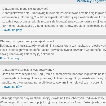
Problemy Logowani
Dlaczego nie mogę się zalogować?
A zarejestrowałeś się? Naprawdę musisz się zarejestrować aby móc się logować. 
odpowiednią informację)? W takim wypadku skontaktuj się z webmasterem lub adm
zostałeś wyrzucony a i tak nie możesz się logować sprawdź ponownie swój login i
tak nie jest skontaktuj się z administratorem forum, gdyż problem może leżeć po s
Powrót do góry
Dlaczego w ogóle muszę się rejestrować?
Być może nie musisz, zależy to od administratora forum czy musisz się rejestrowa
funkcji niedostępnych dla gości, takich jak własny avatar, prywatne wiadomości, wy
chwilę i naprawdę zalecamy jej dokonanie.
Powrót do góry
Dlaczego wciąż jestem wylogowywany?
Jeżeli nie zaznaczysz opcji
Loguj mnie automatycznie
podczas logowania na fo
wykorzystaniu twojego konta przez kogokolwiek innego. Aby pozostawać zalogow
publicznego komputera, np. w bibliotece, kawiarni internetowej czy na uczelni.
Powrót do góry
Jak mogę zapobiec wyświetlaniu mojej ksywki na liście obecnych użytkowników?
W swoim profilu znajdziesz opcję
Ukryj moją obecność na forum
. Jeżeli ją
włączys