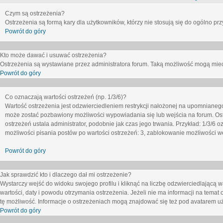
Czym są ostrzeżenia?
Ostrzeżenia są formą kary dla użytkowników, którzy nie stosują się do ogólno pr
Powrót do góry
Kto może dawać i usuwać ostrzeżenia?
Ostrzeżenia są wystawiane przez administratora forum. Taką możliwość mogą mieć
Powrót do góry
Co oznaczają wartości ostrzeżeń (np. 1/3/6)?
Wartość ostrzeżenia jest odzwierciedleniem restrykcji nałożonej na upomnianeg
może zostać pozbawiony możliwości wypowiadania się lub wejścia na forum. Ost
ostrzeżeń ustala administrator, podobnie jak czas jego trwania. Przykład: 1/3/6
możliwości pisania postów po wartości ostrzeżeń: 3, zablokowanie możliwości we
Powrót do góry
Jak sprawdzić kto i dlaczego dał mi ostrzeżenie?
Wystarczy wejść do widoku swojego profilu i kliknąć na liczbę odzwierciedlającą w
wartości, daty i powodu otrzymania ostrzeżenia. Jeżeli nie ma informacji na temat 
tę możliwość. Informacje o ostrzeżeniach mogą znajdować się też pod avatarem uż
Powrót do góry