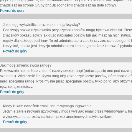
język. Spróbuj spytać się administratora forum, czy może zainstalować odpowiedni j
znajdziesz na stronie Grupy phpBB (odnośnik znajdziesz na dole strony).
Powrót do góry
Jak mogę wyświetlić obrazek pod moją ksywką?
Pod twoją nazwą użytkownika przy czytaniu postów mogą być dwa obrazki. Pierw
znaczków pokazujących jak dużo napisałeś postów lub jaki masz na nich status
reguły dla każdego jest inny. To od administratora zależy czy zechce udostępnić f
korzystać, to taka jest decyzja administratora i do niego możesz kierować pytani
Powrót do góry
Jak mogę zmienić swoją rangę?
Przeważnie nie możesz zmienić nazwy swojej rangi (pojawiają się one pod nazwą u
szablonu). Większość for używa rang aby zaznaczyć liczbę postów, które napisałeś
mieć specjalną rangę. Prosimy nie pisać specjalnie postów tylko po to, aby otrzy
ręcznie ją zmniejszy.
Powrót do góry
Kiedy klikam odnośnik email, forum wymaga logowania
Jedynie zarejestrowani użytkownicy mogą wysyłać email przez wbudowany w foru
wykorzystaniu adresów na forum przez anonimowych użytkowników.
Powrót do góry