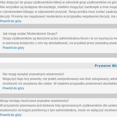
Aby dołączyć do grupy użytkowników kliknij w odnośnik grup użytkowników na górz
Nie wszystkie są dostępne dla każdego, niektóre mogą być zamknięte a inne mogą
o członkowstwo klikając w odpowiedni przycisk. Twoja prośba musi zostać zaakc
decyzji. Prosimy nie nagabywać moderatora w przypadku negatywnej decyzji, ma
Powrót do góry
Jak mogę zostać Moderatorem Grupy?
Grupy użytkowników są tworzone przez administratora forum i to on wyznacza m
w pierwszej kolejności z nim się skontaktować, na przykład przez prywatną wia
Powrót do góry
Prywatne Wi
Nie mogę wysyłać prywatnych wiadomości!
Mogą być tego trzy powody; nie jesteś zarejestrowany lub i/lub zalogowany, adm
możliwość ich wysyłania dla ciebie. W ostatnim przypadku powinieneś skontaktow
Powrót do góry
Wciąż dostaję niechciane prywatne wiadomości!
W przyszłości planowane jest dodanie listy ignorowanych użytkowników dla syste
wiadomości od kogoś poinformuj o tym administratora, może on wyłączyć możliwo
Powrót do góry