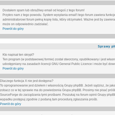
Dostałem spam lub obraźliwy email od kogoś z tego forum!
Przykro nam z tego powodu. System wysyłania email'i tego forum zawiera funkcje u
administratorowi forum pełną kopię listu, który otrzymałeś. Ważne jest by zawie
może on odpowiednio zadziałać.
Powrót do góry
Sprawy p
Kto napisał ten skrypt?
Ten program (w podstawowej formie) został stworzony, opublikowany i jest włas
udostępniany na zasadach licencji GNU General Public Licence i może być dow
Powrót do góry
Dlaczego funkcja X nie jest dostępna?
To oprogramowanie jest dziełem i własnością Grupy phpBB. Jeżeli sądzisz, że ja
zobacz co w tej sprawie ma do powiedzenia Grupa phpBB. Prosimy nie pisać próś
SourceForge do zarządzania tymi prośbami. Poszukaj na forum opinii Grupy phpBB n
wypadku postępuj zgodnie z podaną tam procedurą zgłaszania prośb.
Powrót do góry