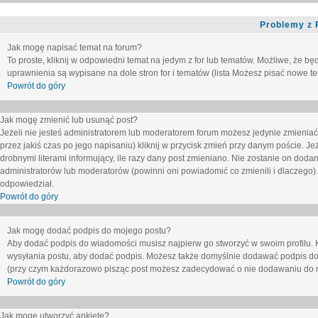
Problemy z 
Jak mogę napisać temat na forum?
To proste, kliknij w odpowiedni temat na jedym z for lub tematów. Możliwe, że b
uprawnienia są wypisane na dole stron for i tematów (lista
Możesz pisać nowe tem
Powrót do góry
Jak mogę zmienić lub usunąć post?
Jeżeli nie jesteś administratorem lub moderatorem forum możesz jedynie zmieniać
przez jakiś czas po jego napisaniu) kliknij w przycisk
zmień
przy danym poście. Jeże
drobnymi literami informujący, ile razy dany post zmieniano. Nie zostanie on dodany
administratorów lub moderatorów (powinni oni powiadomić co zmienili i dlaczego). 
odpowiedział.
Powrót do góry
Jak mogę dodać podpis do mojego postu?
Aby dodać podpis do wiadomości musisz najpierw go stworzyć w swoim profilu. 
wysyłania postu, aby dodać podpis. Możesz także domyślnie dodawać podpis do
(przy czym każdorazowo pisząc post możesz zadecydować o nie dodawaniu do n
Powrót do góry
Jak mogę utworzyć ankietę?