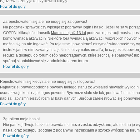
Będziesz liczony jako użytkownik ukryty.
Powrót do góry
Zarejestrowałem się ale nie mogę się zalogować!
Na początek sprawdź czy wpisujesz poprawny login i hasło. Jeżeli te są w porz
COPPA i kliknąłeś odnośnik
Mam mniej niż 13 lat
podczas rejestracji musisz post
konto wymaga aktywacji? Niektóre fora wymagają aktywacji wszystkich nowych k
można się na nie logować. Po rejestracji powinieneś otrzymać wiadomość czy wy
instrukcjami w nim zawartymi, a jeśli nie otrzymałeś email'a, to czy jesteś pew
redukcja dostępu do forum osób nieporządanych, które zechcą je spamować lub 
spróbuj skontaktować się z administratorem forum.
Powrót do góry
Rejestrowałem się kiedyś ale nie mogę się już logować!
Najbardziej prawdopodobne powody takiego stanu to: wpisałeś niewłaściwy login i ha
usunął twoje konto z jakiegoś powodu. Być może stało się tak, ponieważ nic nie n
napisali aby zmniejszyć rozmiar bazy danych. Spróbuj zarejestrować się ponownie
Powrót do góry
Zgubiłem moje hasło!
Nie panikuj! Twoje hasło co prawda nie może zostać odzyskane, ale można je wycz
hasła
, oraz postępuj zgodnie z podanymi instrukcjami a szybko wrócisz na forum
Powrót do góry