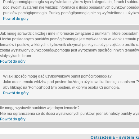
Punkty pomógł/pomogła są wyświetlane tylko w tych kategoriach, forach i subfor
pod swoim avatarem nie widzisz informacji o ilości posiadanych punktów pomógł
punktów pomógł/pomogła. Punkty pomógł/pomogłą nie są wyświetlane u użytkown
Powrót do góry
Jak mogę sprawdzić liczbę i inne informacje związane z punktami, które posiadam j
Liczba posiadanych punktów pomógł/pomogła jest wyświetlana w widoku tematu p
tematów i postów, w których użytkownik otrzymał punkty należy przejść do profilu u
został wystawiony punkt pomógł/pomogła jest wyróżniony spośród innych tematów 
statystykach forum.
Powrót do góry
W jaki sposób mogę dać użytkownikowi punkt pomógł/pomogła?
Jako autor tematu widzisz pod postem każdego użytkownika ikonkę z napisem 'Pom
aby kliknąć na 'Pomógł' pod tym postem, w którym osoba Ci pomogła.
Powrót do góry
Ile mogę wystawić punktów w jednym temacie?
Nie ma ograniczenia co do ilości wystawionych punktów, jednak należy punkty wyst
Powrót do góry
Ostrzeżenia - system k