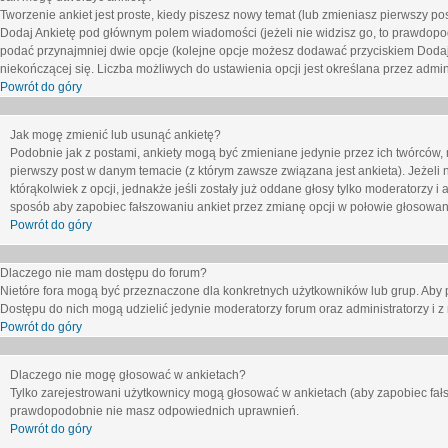
Tworzenie ankiet jest proste, kiedy piszesz nowy temat (lub zmieniasz pierwszy p
Dodaj Ankietę
pod głównym polem wiadomości (jeżeli nie widzisz go, to prawdopodo
podać przynajmniej dwie opcje (kolejne opcje możesz dodawać przyciskiem
Dodaj
niekończącej się. Liczba możliwych do ustawienia opcji jest określana przez admini
Powrót do góry
Jak mogę zmienić lub usunąć ankietę?
Podobnie jak z postami, ankiety mogą być zmieniane jedynie przez ich twórców,
pierwszy post w danym temacie (z którym zawsze związana jest ankieta). Jeżeli 
którąkolwiek z opcji, jednakże jeśli zostały już oddane głosy tylko moderatorzy i
sposób aby zapobiec fałszowaniu ankiet przez zmianę opcji w połowie głosowan
Powrót do góry
Dlaczego nie mam dostępu do forum?
Nietóre fora mogą być przeznaczone dla konkretnych użytkowników lub grup. Aby pr
Dostępu do nich mogą udzielić jedynie moderatorzy forum oraz administratorzy i z
Powrót do góry
Dlaczego nie mogę głosować w ankietach?
Tylko zarejestrowani użytkownicy mogą głosować w ankietach (aby zapobiec fałs
prawdopodobnie nie masz odpowiednich uprawnień.
Powrót do góry