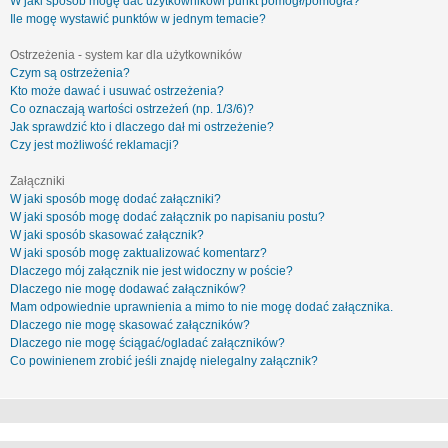
W jaki sposób mogę dać użytkownikowi punkt pomógł/pomogła?
Ile mogę wystawić punktów w jednym temacie?
Ostrzeżenia - system kar dla użytkowników
Czym są ostrzeżenia?
Kto może dawać i usuwać ostrzeżenia?
Co oznaczają wartości ostrzeżeń (np. 1/3/6)?
Jak sprawdzić kto i dlaczego dał mi ostrzeżenie?
Czy jest możliwość reklamacji?
Załączniki
W jaki sposób mogę dodać załączniki?
W jaki sposób mogę dodać załącznik po napisaniu postu?
W jaki sposób skasować załącznik?
W jaki sposób mogę zaktualizować komentarz?
Dlaczego mój załącznik nie jest widoczny w poście?
Dlaczego nie mogę dodawać załączników?
Mam odpowiednie uprawnienia a mimo to nie mogę dodać załącznika.
Dlaczego nie mogę skasować załączników?
Dlaczego nie mogę ściągać/ogladać załączników?
Co powinienem zrobić jeśli znajdę nielegalny załącznik?