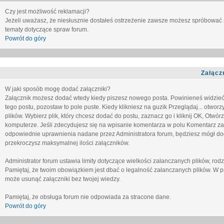
Czy jest możliwość reklamacji?
Jeżeli uważasz, że niesłusznie dostałeś ostrzeżenie zawsze możesz spróbować 
tematy dotyczące spraw forum.
Powrót do góry
Załącz
W jaki sposób mogę dodać załączniki?
Załącznik możesz dodać wtedy kiedy piszesz nowego posta. Powinieneś widzie
tego postu, pozostaw to pole puste. Kiedy klikniesz na guzik
Przeglądaj...
otworzy
plików. Wybierz plik, który chcesz dodać do postu, zaznacz go i kliknij OK, Otwór
komputerze. Jeśli zdecydujesz się na wpisanie komentarza w polu
Komentarz za
odpowiednie uprawnienia nadane przez Administratora forum, będziesz mógł do
przekroczysz maksymalnej ilości załączników.
Administrator forum ustawia limity dotyczące wielkości załanczanych plików, ro
Pamiętaj, że twoim obowiązkiem jest dbać o legalność załanczanych plików. W p
może usunąć załączniki bez twojej wiedzy.
Pamiętaj, że obsługa forum nie odpowiada za stracone dane.
Powrót do góry