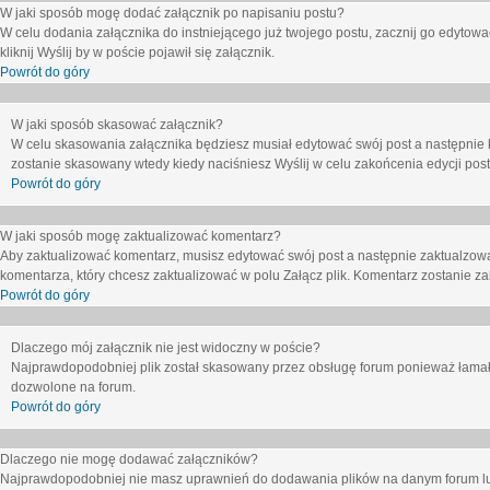
W jaki sposób mogę dodać załącznik po napisaniu postu?
W celu dodania załącznika do instniejącego już twojego postu, zacznij go edytow
kliknij
Wyślij
by w poście pojawił się załącznik.
Powrót do góry
W jaki sposób skasować załącznik?
W celu skasowania załącznika będziesz musiał edytować swój post a następnie 
zostanie skasowany wtedy kiedy naciśniesz
Wyślij
w celu zakońcenia edycji post
Powrót do góry
W jaki sposób mogę zaktualizować komentarz?
Aby zaktualizować komentarz, musisz edytować swój post a następnie zaktualzowa
komentarza, który chcesz zaktualizować w polu
Załącz plik
. Komentarz zostanie z
Powrót do góry
Dlaczego mój załącznik nie jest widoczny w poście?
Najprawdopodobniej plik został skasowany przez obsługę forum ponieważ łamał o
dozwolone na forum.
Powrót do góry
Dlaczego nie mogę dodawać załączników?
Najprawdopodobniej nie masz uprawnień do dodawania plików na danym forum lub 