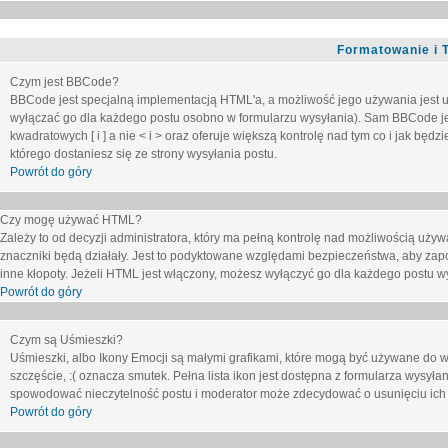
Formatowanie i 
Czym jest BBCode?
BBCode jest specjalną implementacją HTML'a, a możliwość jego używania jest 
wyłączać go dla każdego postu osobno w formularzu wysyłania). Sam BBCode je
kwadratowych [ i ] a nie < i > oraz oferuje większą kontrolę nad tym co i jak bę
którego dostaniesz się ze strony wysyłania postu.
Powrót do góry
Czy mogę używać HTML?
Zależy to od decyzji administratora, który ma pełną kontrolę nad możliwością uż
znaczniki będą działały. Jest to podyktowane względami
bezpieczeństwa
, aby zap
inne kłopoty. Jeżeli HTML jest włączony, możesz wyłączyć go dla każdego postu w
Powrót do góry
Czym są Uśmieszki?
Uśmieszki, albo Ikony Emocji są małymi grafikami, które mogą być używane do wy
szczęście, :( oznacza smutek. Pełna lista ikon jest dostępna z formularza wysy
spowodować nieczytelność postu i moderator może zdecydować o usunięciu ich 
Powrót do góry