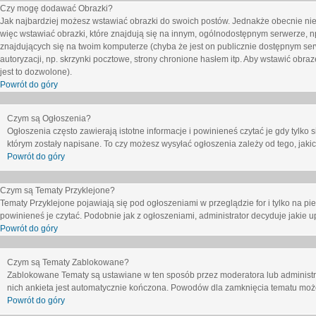
Czy mogę dodawać Obrazki?
Jak najbardziej możesz wstawiać obrazki do swoich postów. Jednakże obecnie nie
więc wstawiać obrazki, które znajdują się na innym, ogólnodostępnym serwerze, n
znajdujących się na twoim komputerze (chyba że jest on publicznie dostępnym 
autoryzacji, np. skrzynki pocztowe, strony chronione hasłem itp. Aby wstawić obr
jest to dozwolone).
Powrót do góry
Czym są Ogłoszenia?
Ogłoszenia często zawierają istotne informacje i powinieneś czytać je gdy tylko 
którym zostały napisane. To czy możesz wysyłać ogłoszenia zależy od tego, jak
Powrót do góry
Czym są Tematy Przyklejone?
Tematy Przyklejone pojawiają się pod ogłoszeniami w przeglądzie for i tylko na pi
powinieneś je czytać. Podobnie jak z ogłoszeniami, administrator decyduje jakie
Powrót do góry
Czym są Tematy Zablokowane?
Zablokowane Tematy są ustawiane w ten sposób przez moderatora lub administr
nich ankieta jest automatycznie kończona. Powodów dla zamknięcia tematu moż
Powrót do góry