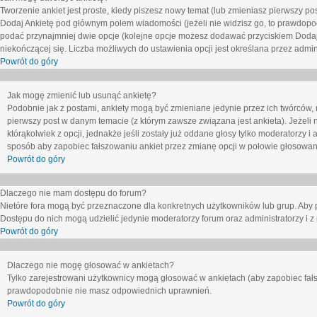
Tworzenie ankiet jest proste, kiedy piszesz nowy temat (lub zmieniasz pierwszy p
Dodaj Ankietę
pod głównym polem wiadomości (jeżeli nie widzisz go, to prawdopodo
podać przynajmniej dwie opcje (kolejne opcje możesz dodawać przyciskiem
Dodaj
niekończącej się. Liczba możliwych do ustawienia opcji jest określana przez admini
Powrót do góry
Jak mogę zmienić lub usunąć ankietę?
Podobnie jak z postami, ankiety mogą być zmieniane jedynie przez ich twórców,
pierwszy post w danym temacie (z którym zawsze związana jest ankieta). Jeżeli 
którąkolwiek z opcji, jednakże jeśli zostały już oddane głosy tylko moderatorzy i
sposób aby zapobiec fałszowaniu ankiet przez zmianę opcji w połowie głosowan
Powrót do góry
Dlaczego nie mam dostępu do forum?
Nietóre fora mogą być przeznaczone dla konkretnych użytkowników lub grup. Aby pr
Dostępu do nich mogą udzielić jedynie moderatorzy forum oraz administratorzy i z
Powrót do góry
Dlaczego nie mogę głosować w ankietach?
Tylko zarejestrowani użytkownicy mogą głosować w ankietach (aby zapobiec fałs
prawdopodobnie nie masz odpowiednich uprawnień.
Powrót do góry