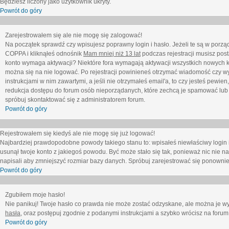
Będziesz liczony jako użytkownik ukryty.
Powrót do góry
Zarejestrowałem się ale nie mogę się zalogować!
Na początek sprawdź czy wpisujesz poprawny login i hasło. Jeżeli te są w porz
COPPA i kliknąłeś odnośnik
Mam mniej niż 13 lat
podczas rejestracji musisz post
konto wymaga aktywacji? Niektóre fora wymagają aktywacji wszystkich nowych k
można się na nie logować. Po rejestracji powinieneś otrzymać wiadomość czy wy
instrukcjami w nim zawartymi, a jeśli nie otrzymałeś email'a, to czy jesteś pew
redukcja dostępu do forum osób nieporządanych, które zechcą je spamować lub 
spróbuj skontaktować się z administratorem forum.
Powrót do góry
Rejestrowałem się kiedyś ale nie mogę się już logować!
Najbardziej prawdopodobne powody takiego stanu to: wpisałeś niewłaściwy login i ha
usunął twoje konto z jakiegoś powodu. Być może stało się tak, ponieważ nic nie n
napisali aby zmniejszyć rozmiar bazy danych. Spróbuj zarejestrować się ponownie
Powrót do góry
Zgubiłem moje hasło!
Nie panikuj! Twoje hasło co prawda nie może zostać odzyskane, ale można je wycz
hasła
, oraz postępuj zgodnie z podanymi instrukcjami a szybko wrócisz na forum
Powrót do góry