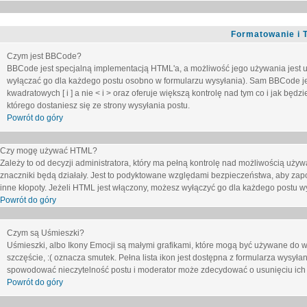
Formatowanie i 
Czym jest BBCode?
BBCode jest specjalną implementacją HTML'a, a możliwość jego używania jest 
wyłączać go dla każdego postu osobno w formularzu wysyłania). Sam BBCode je
kwadratowych [ i ] a nie < i > oraz oferuje większą kontrolę nad tym co i jak bę
którego dostaniesz się ze strony wysyłania postu.
Powrót do góry
Czy mogę używać HTML?
Zależy to od decyzji administratora, który ma pełną kontrolę nad możliwością uż
znaczniki będą działały. Jest to podyktowane względami
bezpieczeństwa
, aby zap
inne kłopoty. Jeżeli HTML jest włączony, możesz wyłączyć go dla każdego postu w
Powrót do góry
Czym są Uśmieszki?
Uśmieszki, albo Ikony Emocji są małymi grafikami, które mogą być używane do wy
szczęście, :( oznacza smutek. Pełna lista ikon jest dostępna z formularza wysy
spowodować nieczytelność postu i moderator może zdecydować o usunięciu ich 
Powrót do góry