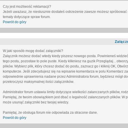
Czy jest możliwość reklamacji?
Jeżeli uważasz, że niesłusznie dostałeś ostrzeżenie zawsze możesz spróbować 
tematy dotyczące spraw forum.
Powrót do góry
Załącz
W jaki sposób mogę dodać załączniki?
Załącznik możesz dodać wtedy kiedy piszesz nowego posta. Powinieneś widzie
tego postu, pozostaw to pole puste. Kiedy klikniesz na guzik
Przeglądaj...
otworzy
plików. Wybierz plik, który chcesz dodać do postu, zaznacz go i kliknij OK, Otwór
komputerze. Jeśli zdecydujesz się na wpisanie komentarza w polu
Komentarz za
odpowiednie uprawnienia nadane przez Administratora forum, będziesz mógł do
przekroczysz maksymalnej ilości załączników.
Administrator forum ustawia limity dotyczące wielkości załanczanych plików, ro
Pamiętaj, że twoim obowiązkiem jest dbać o legalność załanczanych plików. W p
może usunąć załączniki bez twojej wiedzy.
Pamiętaj, że obsługa forum nie odpowiada za stracone dane.
Powrót do góry