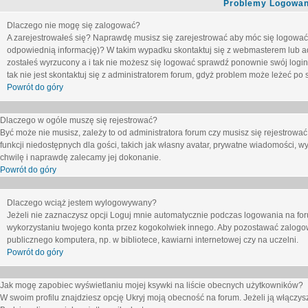
Problemy Logowani
Dlaczego nie mogę się zalogować?
A zarejestrowałeś się? Naprawdę musisz się zarejestrować aby móc się logować. 
odpowiednią informację)? W takim wypadku skontaktuj się z webmasterem lub adm
zostałeś wyrzucony a i tak nie możesz się logować sprawdź ponownie swój login i
tak nie jest skontaktuj się z administratorem forum, gdyż problem może leżeć po s
Powrót do góry
Dlaczego w ogóle muszę się rejestrować?
Być może nie musisz, zależy to od administratora forum czy musisz się rejestrowa
funkcji niedostępnych dla gości, takich jak własny avatar, prywatne wiadomości, wy
chwilę i naprawdę zalecamy jej dokonanie.
Powrót do góry
Dlaczego wciąż jestem wylogowywany?
Jeżeli nie zaznaczysz opcji
Loguj mnie automatycznie
podczas logowania na fo
wykorzystaniu twojego konta przez kogokolwiek innego. Aby pozostawać zalogow
publicznego komputera, np. w bibliotece, kawiarni internetowej czy na uczelni.
Powrót do góry
Jak mogę zapobiec wyświetlaniu mojej ksywki na liście obecnych użytkowników?
W swoim profilu znajdziesz opcję
Ukryj moją obecność na forum
. Jeżeli ją
włączys