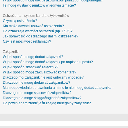
W jaki sposób mogę dać użytkownikowi punkt pomógł/pomogła?
Ile mogę wystawić punktów w jednym temacie?
Ostrzeżenia - system kar dla użytkowników
Czym są ostrzeżenia?
Kto może dawać i usuwać ostrzeżenia?
Co oznaczają wartości ostrzeżeń (np. 1/3/6)?
Jak sprawdzić kto i dlaczego dał mi ostrzeżenie?
Czy jest możliwość reklamacji?
Załączniki
W jaki sposób mogę dodać załączniki?
W jaki sposób mogę dodać załącznik po napisaniu postu?
W jaki sposób skasować załącznik?
W jaki sposób mogę zaktualizować komentarz?
Dlaczego mój załącznik nie jest widoczny w poście?
Dlaczego nie mogę dodawać załączników?
Mam odpowiednie uprawnienia a mimo to nie mogę dodać załącznika.
Dlaczego nie mogę skasować załączników?
Dlaczego nie mogę ściągać/ogladać załączników?
Co powinienem zrobić jeśli znajdę nielegalny załącznik?