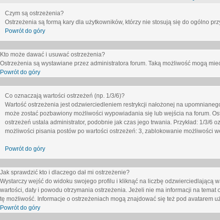
Czym są ostrzeżenia?
Ostrzeżenia są formą kary dla użytkowników, którzy nie stosują się do ogólno pr
Powrót do góry
Kto może dawać i usuwać ostrzeżenia?
Ostrzeżenia są wystawiane przez administratora forum. Taką możliwość mogą mieć
Powrót do góry
Co oznaczają wartości ostrzeżeń (np. 1/3/6)?
Wartość ostrzeżenia jest odzwierciedleniem restrykcji nałożonej na upomnianeg
może zostać pozbawiony możliwości wypowiadania się lub wejścia na forum. Ost
ostrzeżeń ustala administrator, podobnie jak czas jego trwania. Przykład: 1/3/6
możliwości pisania postów po wartości ostrzeżeń: 3, zablokowanie możliwości we
Powrót do góry
Jak sprawdzić kto i dlaczego dał mi ostrzeżenie?
Wystarczy wejść do widoku swojego profilu i kliknąć na liczbę odzwierciedlającą w
wartości, daty i powodu otrzymania ostrzeżenia. Jeżeli nie ma informacji na temat 
tę możliwość. Informacje o ostrzeżeniach mogą znajdować się też pod avatarem uż
Powrót do góry