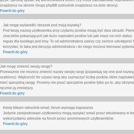
język. Spróbuj spytać się administratora forum, czy może zainstalować odpowiedni j
znajdziesz na stronie Grupy phpBB (odnośnik znajdziesz na dole strony).
Powrót do góry
Jak mogę wyświetlić obrazek pod moją ksywką?
Pod twoją nazwą użytkownika przy czytaniu postów mogą być dwa obrazki. Pierw
znaczków pokazujących jak dużo napisałeś postów lub jaki masz na nich status
reguły dla każdego jest inny. To od administratora zależy czy zechce udostępnić f
korzystać, to taka jest decyzja administratora i do niego możesz kierować pytani
Powrót do góry
Jak mogę zmienić swoją rangę?
Przeważnie nie możesz zmienić nazwy swojej rangi (pojawiają się one pod nazwą u
szablonu). Większość for używa rang aby zaznaczyć liczbę postów, które napisałeś
mieć specjalną rangę. Prosimy nie pisać specjalnie postów tylko po to, aby otrzy
ręcznie ją zmniejszy.
Powrót do góry
Kiedy klikam odnośnik email, forum wymaga logowania
Jedynie zarejestrowani użytkownicy mogą wysyłać email przez wbudowany w foru
wykorzystaniu adresów na forum przez anonimowych użytkowników.
Powrót do góry