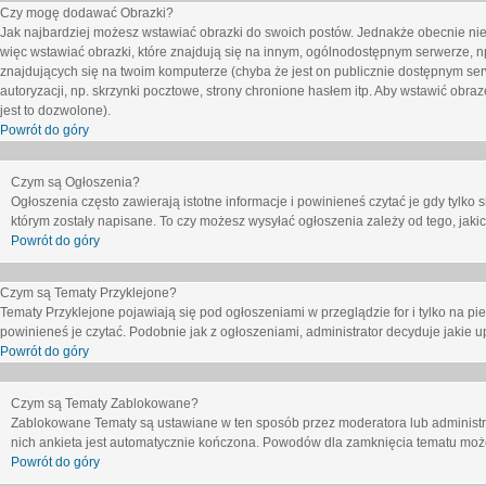
Czy mogę dodawać Obrazki?
Jak najbardziej możesz wstawiać obrazki do swoich postów. Jednakże obecnie nie
więc wstawiać obrazki, które znajdują się na innym, ogólnodostępnym serwerze, n
znajdujących się na twoim komputerze (chyba że jest on publicznie dostępnym 
autoryzacji, np. skrzynki pocztowe, strony chronione hasłem itp. Aby wstawić obr
jest to dozwolone).
Powrót do góry
Czym są Ogłoszenia?
Ogłoszenia często zawierają istotne informacje i powinieneś czytać je gdy tylko 
którym zostały napisane. To czy możesz wysyłać ogłoszenia zależy od tego, jak
Powrót do góry
Czym są Tematy Przyklejone?
Tematy Przyklejone pojawiają się pod ogłoszeniami w przeglądzie for i tylko na pi
powinieneś je czytać. Podobnie jak z ogłoszeniami, administrator decyduje jakie
Powrót do góry
Czym są Tematy Zablokowane?
Zablokowane Tematy są ustawiane w ten sposób przez moderatora lub administr
nich ankieta jest automatycznie kończona. Powodów dla zamknięcia tematu moż
Powrót do góry