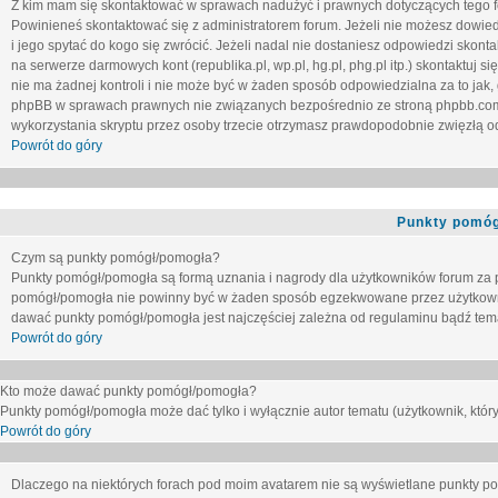
Z kim mam się skontaktować w sprawach nadużyć i prawnych dotyczących tego 
Powinieneś skontaktować się z administratorem forum. Jeżeli nie możesz dowiedz
i jego spytać do kogo się zwrócić. Jeżeli nadal nie dostaniesz odpowiedzi skontak
na serwerze darmowych kont (republika.pl, wp.pl, hg.pl, phg.pl itp.) skontaktuj
nie ma żadnej kontroli i nie może być w żaden sposób odpowiedzialna za to jak,
phpBB w sprawach prawnych nie związanych bezpośrednio ze stroną phpbb.co
wykorzystania skryptu przez osoby trzecie otrzymasz prawdopodobnie zwięzłą od
Powrót do góry
Punkty pomóg
Czym są punkty pomógł/pomogła?
Punkty pomógł/pomogła są formą uznania i nagrody dla użytkowników forum za
pomógł/pomogła nie powinny być w żaden sposób egzekwowane przez użytkown
dawać punkty pomógł/pomogła jest najczęściej zależna od regulaminu bądź tema
Powrót do góry
Kto może dawać punkty pomógł/pomogła?
Punkty pomógł/pomogła może dać tylko i wyłącznie autor tematu (użytkownik, który
Powrót do góry
Dlaczego na niektórych forach pod moim avatarem nie są wyświetlane punkty 