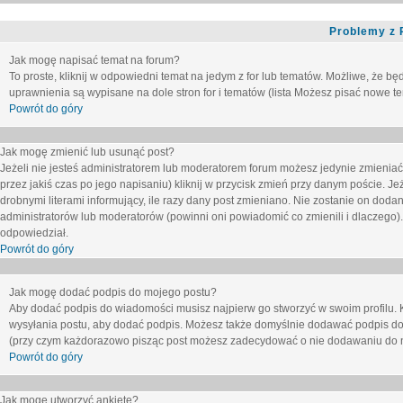
Problemy z 
Jak mogę napisać temat na forum?
To proste, kliknij w odpowiedni temat na jedym z for lub tematów. Możliwe, że b
uprawnienia są wypisane na dole stron for i tematów (lista
Możesz pisać nowe tem
Powrót do góry
Jak mogę zmienić lub usunąć post?
Jeżeli nie jesteś administratorem lub moderatorem forum możesz jedynie zmieniać
przez jakiś czas po jego napisaniu) kliknij w przycisk
zmień
przy danym poście. Jeże
drobnymi literami informujący, ile razy dany post zmieniano. Nie zostanie on dodany
administratorów lub moderatorów (powinni oni powiadomić co zmienili i dlaczego). 
odpowiedział.
Powrót do góry
Jak mogę dodać podpis do mojego postu?
Aby dodać podpis do wiadomości musisz najpierw go stworzyć w swoim profilu. 
wysyłania postu, aby dodać podpis. Możesz także domyślnie dodawać podpis do
(przy czym każdorazowo pisząc post możesz zadecydować o nie dodawaniu do n
Powrót do góry
Jak mogę utworzyć ankietę?