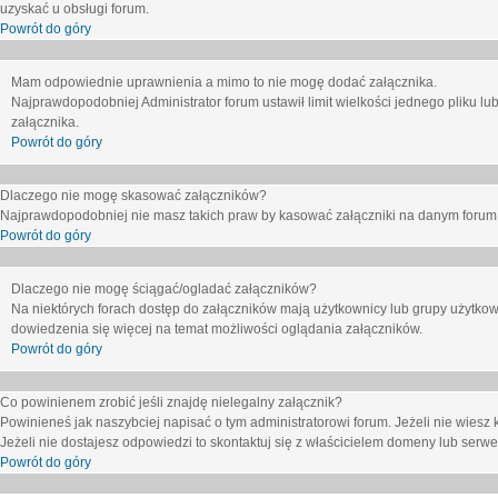
uzyskać u obsługi forum.
Powrót do góry
Mam odpowiednie uprawnienia a mimo to nie mogę dodać załącznika.
Najprawdopodobniej Administrator forum ustawił limit wielkości jednego pliku lu
załącznika.
Powrót do góry
Dlaczego nie mogę skasować załączników?
Najprawdopodobniej nie masz takich praw by kasować załączniki na danym forum. J
Powrót do góry
Dlaczego nie mogę ściągać/ogladać załączników?
Na niektórych forach dostęp do załączników mają użytkownicy lub grupy użytkow
dowiedzenia się więcej na temat możliwości oglądania załączników.
Powrót do góry
Co powinienem zrobić jeśli znajdę nielegalny załącznik?
Powinieneś jak naszybciej napisać o tym administratorowi forum. Jeżeli nie wiesz k
Jeżeli nie dostajesz odpowiedzi to skontaktuj się z właścicielem domeny lub serwe
Powrót do góry