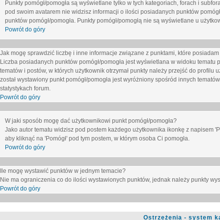
Punkty pomógł/pomogła są wyświetlane tylko w tych kategoriach, forach i subfor
pod swoim avatarem nie widzisz informacji o ilości posiadanych punktów pomógł
punktów pomógł/pomogła. Punkty pomógł/pomogłą nie są wyświetlane u użytkown
Powrót do góry
Jak mogę sprawdzić liczbę i inne informacje związane z punktami, które posiadam j
Liczba posiadanych punktów pomógł/pomogła jest wyświetlana w widoku tematu p
tematów i postów, w których użytkownik otrzymał punkty należy przejść do profilu u
został wystawiony punkt pomógł/pomogła jest wyróżniony spośród innych tematów 
statystykach forum.
Powrót do góry
W jaki sposób mogę dać użytkownikowi punkt pomógł/pomogła?
Jako autor tematu widzisz pod postem każdego użytkownika ikonkę z napisem 'Pom
aby kliknąć na 'Pomógł' pod tym postem, w którym osoba Ci pomogła.
Powrót do góry
Ile mogę wystawić punktów w jednym temacie?
Nie ma ograniczenia co do ilości wystawionych punktów, jednak należy punkty wyst
Powrót do góry
Ostrzeżenia - system k