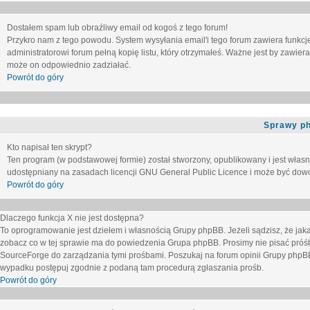
Dostałem spam lub obraźliwy email od kogoś z tego forum!
Przykro nam z tego powodu. System wysyłania email'i tego forum zawiera funkcje u
administratorowi forum pełną kopię listu, który otrzymałeś. Ważne jest by zawie
może on odpowiednio zadziałać.
Powrót do góry
Sprawy p
Kto napisał ten skrypt?
Ten program (w podstawowej formie) został stworzony, opublikowany i jest włas
udostępniany na zasadach licencji GNU General Public Licence i może być dow
Powrót do góry
Dlaczego funkcja X nie jest dostępna?
To oprogramowanie jest dziełem i własnością Grupy phpBB. Jeżeli sądzisz, że ja
zobacz co w tej sprawie ma do powiedzenia Grupa phpBB. Prosimy nie pisać próś
SourceForge do zarządzania tymi prośbami. Poszukaj na forum opinii Grupy phpBB n
wypadku postępuj zgodnie z podaną tam procedurą zgłaszania prośb.
Powrót do góry