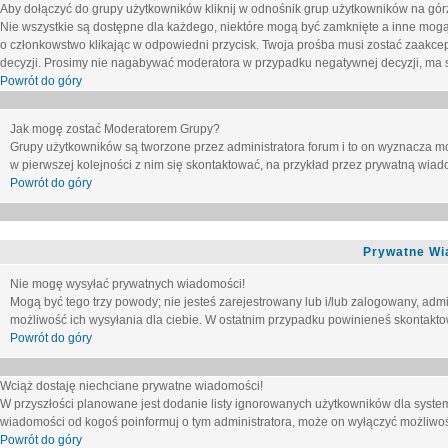
Aby dołączyć do grupy użytkowników kliknij w odnośnik grup użytkowników na górz
Nie wszystkie są dostępne dla każdego, niektóre mogą być zamknięte a inne mogą
o członkowstwo klikając w odpowiedni przycisk. Twoja prośba musi zostać zaakc
decyzji. Prosimy nie nagabywać moderatora w przypadku negatywnej decyzji, ma
Powrót do góry
Jak mogę zostać Moderatorem Grupy?
Grupy użytkowników są tworzone przez administratora forum i to on wyznacza m
w pierwszej kolejności z nim się skontaktować, na przykład przez prywatną wia
Powrót do góry
Prywatne Wi
Nie mogę wysyłać prywatnych wiadomości!
Mogą być tego trzy powody; nie jesteś zarejestrowany lub i/lub zalogowany, adm
możliwość ich wysyłania dla ciebie. W ostatnim przypadku powinieneś skontaktow
Powrót do góry
Wciąż dostaję niechciane prywatne wiadomości!
W przyszłości planowane jest dodanie listy ignorowanych użytkowników dla syste
wiadomości od kogoś poinformuj o tym administratora, może on wyłączyć możliwo
Powrót do góry