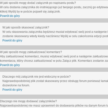
W jaki sposób mogę dodać załącznik po napisaniu postu?
W celu dodania załącznika do instniejącego już twojego postu, zacznij go edytow
kliknij
Wyślij
by w poście pojawił się załącznik.
Powrót do góry
W jaki sposób skasować załącznik?
W celu skasowania załącznika będziesz musiał edytować swój post a następnie 
zostanie skasowany wtedy kiedy naciśniesz
Wyślij
w celu zakońcenia edycji post
Powrót do góry
W jaki sposób mogę zaktualizować komentarz?
Aby zaktualizować komentarz, musisz edytować swój post a następnie zaktualzowa
komentarza, który chcesz zaktualizować w polu
Załącz plik
. Komentarz zostanie z
Powrót do góry
Dlaczego mój załącznik nie jest widoczny w poście?
Najprawdopodobniej plik został skasowany przez obsługę forum ponieważ łamał o
dozwolone na forum.
Powrót do góry
Dlaczego nie mogę dodawać załączników?
Najprawdopodobniej nie masz uprawnień do dodawania plików na danym forum lub 