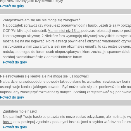
Będziesz liczony jako użytkownik ukryty.
Powrót do góry
Zarejestrowałem się ale nie mogę się zalogować!
Na początek sprawdź czy wpisujesz poprawny login i hasło. Jeżeli te są w porz
COPPA i kliknąłeś odnośnik
Mam mniej niż 13 lat
podczas rejestracji musisz post
konto wymaga aktywacji? Niektóre fora wymagają aktywacji wszystkich nowych k
można się na nie logować. Po rejestracji powinieneś otrzymać wiadomość czy wy
instrukcjami w nim zawartymi, a jeśli nie otrzymałeś email'a, to czy jesteś pew
redukcja dostępu do forum osób nieporządanych, które zechcą je spamować lub 
spróbuj skontaktować się z administratorem forum.
Powrót do góry
Rejestrowałem się kiedyś ale nie mogę się już logować!
Najbardziej prawdopodobne powody takiego stanu to: wpisałeś niewłaściwy login i ha
usunął twoje konto z jakiegoś powodu. Być może stało się tak, ponieważ nic nie n
napisali aby zmniejszyć rozmiar bazy danych. Spróbuj zarejestrować się ponownie
Powrót do góry
Zgubiłem moje hasło!
Nie panikuj! Twoje hasło co prawda nie może zostać odzyskane, ale można je wycz
hasła
, oraz postępuj zgodnie z podanymi instrukcjami a szybko wrócisz na forum
Powrót do góry