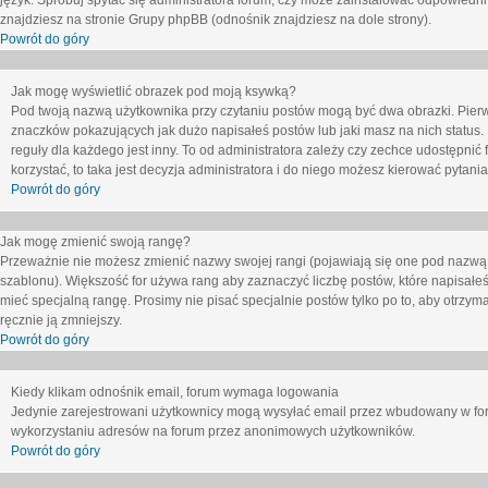
język. Spróbuj spytać się administratora forum, czy może zainstalować odpowiedni j
znajdziesz na stronie Grupy phpBB (odnośnik znajdziesz na dole strony).
Powrót do góry
Jak mogę wyświetlić obrazek pod moją ksywką?
Pod twoją nazwą użytkownika przy czytaniu postów mogą być dwa obrazki. Pierw
znaczków pokazujących jak dużo napisałeś postów lub jaki masz na nich status
reguły dla każdego jest inny. To od administratora zależy czy zechce udostępnić f
korzystać, to taka jest decyzja administratora i do niego możesz kierować pytani
Powrót do góry
Jak mogę zmienić swoją rangę?
Przeważnie nie możesz zmienić nazwy swojej rangi (pojawiają się one pod nazwą u
szablonu). Większość for używa rang aby zaznaczyć liczbę postów, które napisałeś
mieć specjalną rangę. Prosimy nie pisać specjalnie postów tylko po to, aby otrzy
ręcznie ją zmniejszy.
Powrót do góry
Kiedy klikam odnośnik email, forum wymaga logowania
Jedynie zarejestrowani użytkownicy mogą wysyłać email przez wbudowany w foru
wykorzystaniu adresów na forum przez anonimowych użytkowników.
Powrót do góry