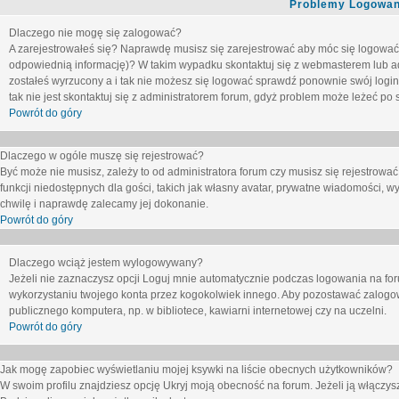
Problemy Logowani
Dlaczego nie mogę się zalogować?
A zarejestrowałeś się? Naprawdę musisz się zarejestrować aby móc się logować. 
odpowiednią informację)? W takim wypadku skontaktuj się z webmasterem lub adm
zostałeś wyrzucony a i tak nie możesz się logować sprawdź ponownie swój login i
tak nie jest skontaktuj się z administratorem forum, gdyż problem może leżeć po s
Powrót do góry
Dlaczego w ogóle muszę się rejestrować?
Być może nie musisz, zależy to od administratora forum czy musisz się rejestrowa
funkcji niedostępnych dla gości, takich jak własny avatar, prywatne wiadomości, wy
chwilę i naprawdę zalecamy jej dokonanie.
Powrót do góry
Dlaczego wciąż jestem wylogowywany?
Jeżeli nie zaznaczysz opcji
Loguj mnie automatycznie
podczas logowania na fo
wykorzystaniu twojego konta przez kogokolwiek innego. Aby pozostawać zalogow
publicznego komputera, np. w bibliotece, kawiarni internetowej czy na uczelni.
Powrót do góry
Jak mogę zapobiec wyświetlaniu mojej ksywki na liście obecnych użytkowników?
W swoim profilu znajdziesz opcję
Ukryj moją obecność na forum
. Jeżeli ją
włączys