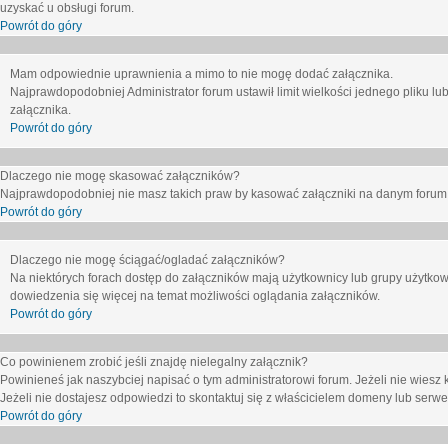
uzyskać u obsługi forum.
Powrót do góry
Mam odpowiednie uprawnienia a mimo to nie mogę dodać załącznika.
Najprawdopodobniej Administrator forum ustawił limit wielkości jednego pliku lu
załącznika.
Powrót do góry
Dlaczego nie mogę skasować załączników?
Najprawdopodobniej nie masz takich praw by kasować załączniki na danym forum. J
Powrót do góry
Dlaczego nie mogę ściągać/ogladać załączników?
Na niektórych forach dostęp do załączników mają użytkownicy lub grupy użytkow
dowiedzenia się więcej na temat możliwości oglądania załączników.
Powrót do góry
Co powinienem zrobić jeśli znajdę nielegalny załącznik?
Powinieneś jak naszybciej napisać o tym administratorowi forum. Jeżeli nie wiesz k
Jeżeli nie dostajesz odpowiedzi to skontaktuj się z właścicielem domeny lub serwe
Powrót do góry