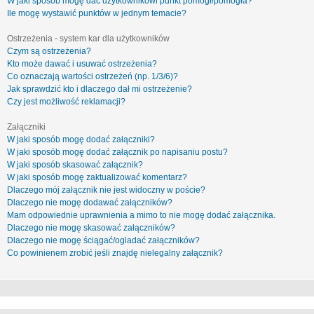
W jaki sposób mogę dać użytkownikowi punkt pomógł/pomogła?
Ile mogę wystawić punktów w jednym temacie?
Ostrzeżenia - system kar dla użytkowników
Czym są ostrzeżenia?
Kto może dawać i usuwać ostrzeżenia?
Co oznaczają wartości ostrzeżeń (np. 1/3/6)?
Jak sprawdzić kto i dlaczego dał mi ostrzeżenie?
Czy jest możliwość reklamacji?
Załączniki
W jaki sposób mogę dodać załączniki?
W jaki sposób mogę dodać załącznik po napisaniu postu?
W jaki sposób skasować załącznik?
W jaki sposób mogę zaktualizować komentarz?
Dlaczego mój załącznik nie jest widoczny w poście?
Dlaczego nie mogę dodawać załączników?
Mam odpowiednie uprawnienia a mimo to nie mogę dodać załącznika.
Dlaczego nie mogę skasować załączników?
Dlaczego nie mogę ściągać/ogladać załączników?
Co powinienem zrobić jeśli znajdę nielegalny załącznik?