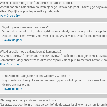
W jaki sposób mogę dodać załącznik po napisaniu postu?
W celu dodania załącznika do instniejącego już twojego postu, zacznij go edytow
kliknij
Wyślij
by w poście pojawił się załącznik.
Powrót do góry
W jaki sposób skasować załącznik?
W celu skasowania załącznika będziesz musiał edytować swój post a następnie 
zostanie skasowany wtedy kiedy naciśniesz
Wyślij
w celu zakońcenia edycji post
Powrót do góry
W jaki sposób mogę zaktualizować komentarz?
Aby zaktualizować komentarz, musisz edytować swój post a następnie zaktualzowa
komentarza, który chcesz zaktualizować w polu
Załącz plik
. Komentarz zostanie z
Powrót do góry
Dlaczego mój załącznik nie jest widoczny w poście?
Najprawdopodobniej plik został skasowany przez obsługę forum ponieważ łamał o
dozwolone na forum.
Powrót do góry
Dlaczego nie mogę dodawać załączników?
Najprawdopodobniej nie masz uprawnień do dodawania plików na danym forum lub 