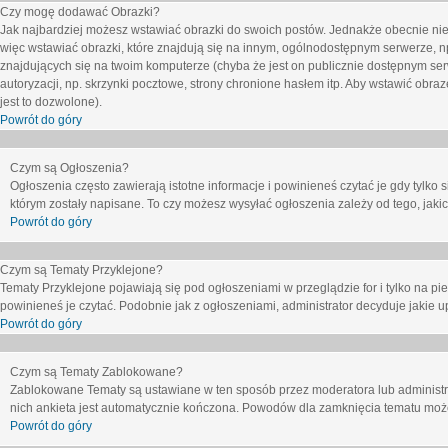
Czy mogę dodawać Obrazki?
Jak najbardziej możesz wstawiać obrazki do swoich postów. Jednakże obecnie nie
więc wstawiać obrazki, które znajdują się na innym, ogólnodostępnym serwerze, n
znajdujących się na twoim komputerze (chyba że jest on publicznie dostępnym 
autoryzacji, np. skrzynki pocztowe, strony chronione hasłem itp. Aby wstawić obr
jest to dozwolone).
Powrót do góry
Czym są Ogłoszenia?
Ogłoszenia często zawierają istotne informacje i powinieneś czytać je gdy tylko 
którym zostały napisane. To czy możesz wysyłać ogłoszenia zależy od tego, jak
Powrót do góry
Czym są Tematy Przyklejone?
Tematy Przyklejone pojawiają się pod ogłoszeniami w przeglądzie for i tylko na pi
powinieneś je czytać. Podobnie jak z ogłoszeniami, administrator decyduje jakie
Powrót do góry
Czym są Tematy Zablokowane?
Zablokowane Tematy są ustawiane w ten sposób przez moderatora lub administr
nich ankieta jest automatycznie kończona. Powodów dla zamknięcia tematu moż
Powrót do góry