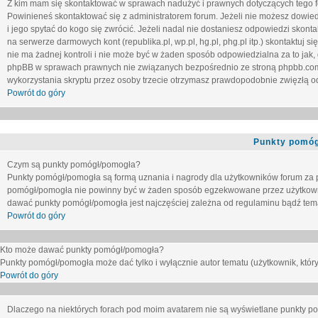
Z kim mam się skontaktować w sprawach nadużyć i prawnych dotyczących tego 
Powinieneś skontaktować się z administratorem forum. Jeżeli nie możesz dowiedz
i jego spytać do kogo się zwrócić. Jeżeli nadal nie dostaniesz odpowiedzi skontak
na serwerze darmowych kont (republika.pl, wp.pl, hg.pl, phg.pl itp.) skontaktuj
nie ma żadnej kontroli i nie może być w żaden sposób odpowiedzialna za to jak,
phpBB w sprawach prawnych nie związanych bezpośrednio ze stroną phpbb.co
wykorzystania skryptu przez osoby trzecie otrzymasz prawdopodobnie zwięzłą od
Powrót do góry
Punkty pomóg
Czym są punkty pomógł/pomogła?
Punkty pomógł/pomogła są formą uznania i nagrody dla użytkowników forum za
pomógł/pomogła nie powinny być w żaden sposób egzekwowane przez użytkown
dawać punkty pomógł/pomogła jest najczęściej zależna od regulaminu bądź tema
Powrót do góry
Kto może dawać punkty pomógł/pomogła?
Punkty pomógł/pomogła może dać tylko i wyłącznie autor tematu (użytkownik, który
Powrót do góry
Dlaczego na niektórych forach pod moim avatarem nie są wyświetlane punkty 