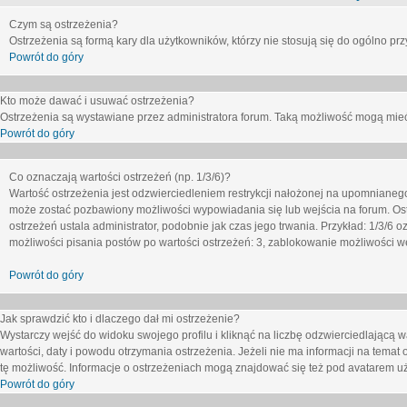
Czym są ostrzeżenia?
Ostrzeżenia są formą kary dla użytkowników, którzy nie stosują się do ogólno pr
Powrót do góry
Kto może dawać i usuwać ostrzeżenia?
Ostrzeżenia są wystawiane przez administratora forum. Taką możliwość mogą mieć
Powrót do góry
Co oznaczają wartości ostrzeżeń (np. 1/3/6)?
Wartość ostrzeżenia jest odzwierciedleniem restrykcji nałożonej na upomnianeg
może zostać pozbawiony możliwości wypowiadania się lub wejścia na forum. Ost
ostrzeżeń ustala administrator, podobnie jak czas jego trwania. Przykład: 1/3/6
możliwości pisania postów po wartości ostrzeżeń: 3, zablokowanie możliwości we
Powrót do góry
Jak sprawdzić kto i dlaczego dał mi ostrzeżenie?
Wystarczy wejść do widoku swojego profilu i kliknąć na liczbę odzwierciedlającą w
wartości, daty i powodu otrzymania ostrzeżenia. Jeżeli nie ma informacji na temat 
tę możliwość. Informacje o ostrzeżeniach mogą znajdować się też pod avatarem uż
Powrót do góry