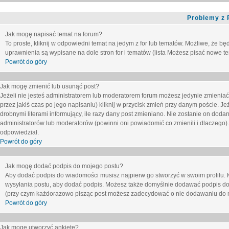
Problemy z 
Jak mogę napisać temat na forum?
To proste, kliknij w odpowiedni temat na jedym z for lub tematów. Możliwe, że b
uprawnienia są wypisane na dole stron for i tematów (lista
Możesz pisać nowe tem
Powrót do góry
Jak mogę zmienić lub usunąć post?
Jeżeli nie jesteś administratorem lub moderatorem forum możesz jedynie zmieniać
przez jakiś czas po jego napisaniu) kliknij w przycisk
zmień
przy danym poście. Jeże
drobnymi literami informujący, ile razy dany post zmieniano. Nie zostanie on dodany
administratorów lub moderatorów (powinni oni powiadomić co zmienili i dlaczego). 
odpowiedział.
Powrót do góry
Jak mogę dodać podpis do mojego postu?
Aby dodać podpis do wiadomości musisz najpierw go stworzyć w swoim profilu. 
wysyłania postu, aby dodać podpis. Możesz także domyślnie dodawać podpis do
(przy czym każdorazowo pisząc post możesz zadecydować o nie dodawaniu do n
Powrót do góry
Jak mogę utworzyć ankietę?