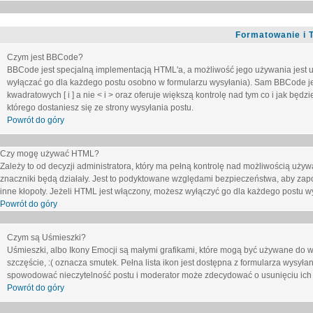
Formatowanie i 
Czym jest BBCode?
BBCode jest specjalną implementacją HTML'a, a możliwość jego używania jest 
wyłączać go dla każdego postu osobno w formularzu wysyłania). Sam BBCode je
kwadratowych [ i ] a nie < i > oraz oferuje większą kontrolę nad tym co i jak bę
którego dostaniesz się ze strony wysyłania postu.
Powrót do góry
Czy mogę używać HTML?
Zależy to od decyzji administratora, który ma pełną kontrolę nad możliwością uż
znaczniki będą działały. Jest to podyktowane względami
bezpieczeństwa
, aby zap
inne kłopoty. Jeżeli HTML jest włączony, możesz wyłączyć go dla każdego postu w
Powrót do góry
Czym są Uśmieszki?
Uśmieszki, albo Ikony Emocji są małymi grafikami, które mogą być używane do wy
szczęście, :( oznacza smutek. Pełna lista ikon jest dostępna z formularza wysy
spowodować nieczytelność postu i moderator może zdecydować o usunięciu ich 
Powrót do góry