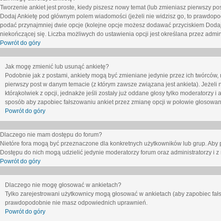
Tworzenie ankiet jest proste, kiedy piszesz nowy temat (lub zmieniasz pierwszy p
Dodaj Ankietę
pod głównym polem wiadomości (jeżeli nie widzisz go, to prawdopodo
podać przynajmniej dwie opcje (kolejne opcje możesz dodawać przyciskiem
Dodaj
niekończącej się. Liczba możliwych do ustawienia opcji jest określana przez admini
Powrót do góry
Jak mogę zmienić lub usunąć ankietę?
Podobnie jak z postami, ankiety mogą być zmieniane jedynie przez ich twórców,
pierwszy post w danym temacie (z którym zawsze związana jest ankieta). Jeżeli 
którąkolwiek z opcji, jednakże jeśli zostały już oddane głosy tylko moderatorzy i
sposób aby zapobiec fałszowaniu ankiet przez zmianę opcji w połowie głosowan
Powrót do góry
Dlaczego nie mam dostępu do forum?
Nietóre fora mogą być przeznaczone dla konkretnych użytkowników lub grup. Aby pr
Dostępu do nich mogą udzielić jedynie moderatorzy forum oraz administratorzy i z
Powrót do góry
Dlaczego nie mogę głosować w ankietach?
Tylko zarejestrowani użytkownicy mogą głosować w ankietach (aby zapobiec fałs
prawdopodobnie nie masz odpowiednich uprawnień.
Powrót do góry