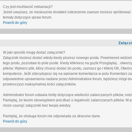
Czy jest możliwość reklamacji?
Jeżeli uważasz, że niesłusznie dostałeś ostrzeżenie zawsze możesz spróbować 
tematy dotyczące spraw forum.
Powrót do góry
Załącz
W jaki sposób mogę dodać załączniki?
Załącznik możesz dodać wtedy kiedy piszesz nowego posta. Powinieneś widzie
tego postu, pozostaw to pole puste. Kiedy klikniesz na guzik
Przeglądaj...
otworzy
plików. Wybierz plik, który chcesz dodać do postu, zaznacz go i kliknij OK, Otwór
komputerze. Jeśli zdecydujesz się na wpisanie komentarza w polu
Komentarz za
odpowiednie uprawnienia nadane przez Administratora forum, będziesz mógł do
przekroczysz maksymalnej ilości załączników.
Administrator forum ustawia limity dotyczące wielkości załanczanych plików, ro
Pamiętaj, że twoim obowiązkiem jest dbać o legalność załanczanych plików. W p
może usunąć załączniki bez twojej wiedzy.
Pamiętaj, że obsługa forum nie odpowiada za stracone dane.
Powrót do góry