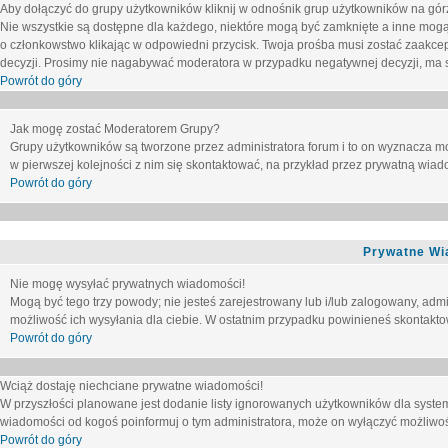
Aby dołączyć do grupy użytkowników kliknij w odnośnik grup użytkowników na górz
Nie wszystkie są dostępne dla każdego, niektóre mogą być zamknięte a inne mogą
o członkowstwo klikając w odpowiedni przycisk. Twoja prośba musi zostać zaakc
decyzji. Prosimy nie nagabywać moderatora w przypadku negatywnej decyzji, ma
Powrót do góry
Jak mogę zostać Moderatorem Grupy?
Grupy użytkowników są tworzone przez administratora forum i to on wyznacza m
w pierwszej kolejności z nim się skontaktować, na przykład przez prywatną wia
Powrót do góry
Prywatne Wi
Nie mogę wysyłać prywatnych wiadomości!
Mogą być tego trzy powody; nie jesteś zarejestrowany lub i/lub zalogowany, adm
możliwość ich wysyłania dla ciebie. W ostatnim przypadku powinieneś skontaktow
Powrót do góry
Wciąż dostaję niechciane prywatne wiadomości!
W przyszłości planowane jest dodanie listy ignorowanych użytkowników dla syste
wiadomości od kogoś poinformuj o tym administratora, może on wyłączyć możliwo
Powrót do góry