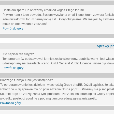
Dostałem spam lub obraźliwy email od kogoś z tego forum!
Przykro nam z tego powodu. System wysyłania email'i tego forum zawiera funkcje u
administratorowi forum pełną kopię listu, który otrzymałeś. Ważne jest by zawie
może on odpowiednio zadziałać.
Powrót do góry
Sprawy p
Kto napisał ten skrypt?
Ten program (w podstawowej formie) został stworzony, opublikowany i jest włas
udostępniany na zasadach licencji GNU General Public Licence i może być dow
Powrót do góry
Dlaczego funkcja X nie jest dostępna?
To oprogramowanie jest dziełem i własnością Grupy phpBB. Jeżeli sądzisz, że ja
zobacz co w tej sprawie ma do powiedzenia Grupa phpBB. Prosimy nie pisać próś
SourceForge do zarządzania tymi prośbami. Poszukaj na forum opinii Grupy phpBB n
wypadku postępuj zgodnie z podaną tam procedurą zgłaszania prośb.
Powrót do góry