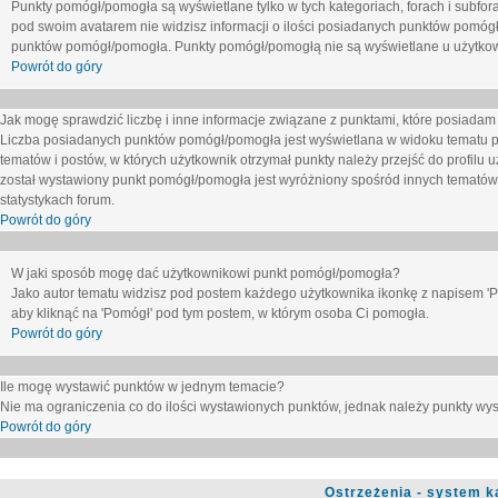
Punkty pomógł/pomogła są wyświetlane tylko w tych kategoriach, forach i subfor
pod swoim avatarem nie widzisz informacji o ilości posiadanych punktów pomógł
punktów pomógł/pomogła. Punkty pomógł/pomogłą nie są wyświetlane u użytkown
Powrót do góry
Jak mogę sprawdzić liczbę i inne informacje związane z punktami, które posiadam j
Liczba posiadanych punktów pomógł/pomogła jest wyświetlana w widoku tematu p
tematów i postów, w których użytkownik otrzymał punkty należy przejść do profilu u
został wystawiony punkt pomógł/pomogła jest wyróżniony spośród innych tematów 
statystykach forum.
Powrót do góry
W jaki sposób mogę dać użytkownikowi punkt pomógł/pomogła?
Jako autor tematu widzisz pod postem każdego użytkownika ikonkę z napisem 'Pom
aby kliknąć na 'Pomógł' pod tym postem, w którym osoba Ci pomogła.
Powrót do góry
Ile mogę wystawić punktów w jednym temacie?
Nie ma ograniczenia co do ilości wystawionych punktów, jednak należy punkty wyst
Powrót do góry
Ostrzeżenia - system k