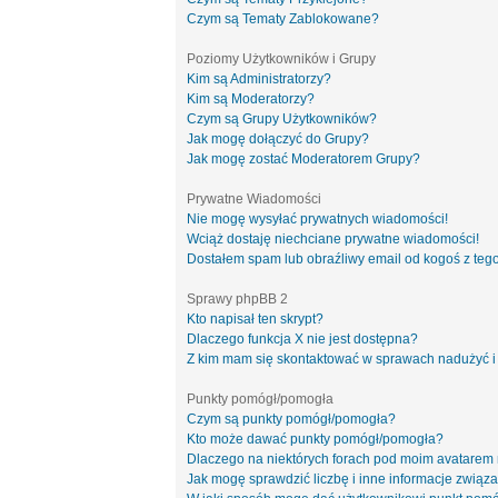
Czym są Tematy Zablokowane?
Poziomy Użytkowników i Grupy
Kim są Administratorzy?
Kim są Moderatorzy?
Czym są Grupy Użytkowników?
Jak mogę dołączyć do Grupy?
Jak mogę zostać Moderatorem Grupy?
Prywatne Wiadomości
Nie mogę wysyłać prywatnych wiadomości!
Wciąż dostaję niechciane prywatne wiadomości!
Dostałem spam lub obraźliwy email od kogoś z tego
Sprawy phpBB 2
Kto napisał ten skrypt?
Dlaczego funkcja X nie jest dostępna?
Z kim mam się skontaktować w sprawach nadużyć i
Punkty pomógł/pomogła
Czym są punkty pomógł/pomogła?
Kto może dawać punkty pomógł/pomogła?
Dlaczego na niektórych forach pod moim avatarem
Jak mogę sprawdzić liczbę i inne informacje związa