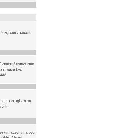
ajczęściej znajduje
eś zmienić ustawienia
ień, może być
bić.
ne do osbługi zmian
wych.
rzetłumaczony na twój