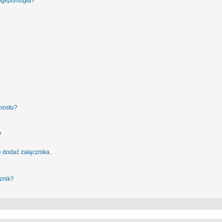
ógł/pomogła?
postu?
?
 dodać załącznika.
znik?