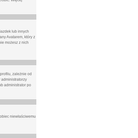
zrobić. Więcej
iazdek lub innych
ny Avatarem, który z
 nie możesz z nich
rofilu, zależnie od
 administratorzy
b administrator po
apobiec niewłaściwemu