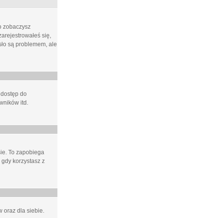
ło zobaczysz
arejestrowałeś się,
asło są problemem, ale
 dostęp do
wników itd.
e. To zapobiega
 gdy korzystasz z
 oraz dla siebie.