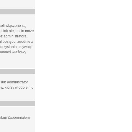
żeli włączone są
i tak nie jest to może
z administratora,
l postępuj zgodnie z
orzystania aktywacji
podałeś właściwy
 lub administrator
w, którzy w ogóle nic
iknij
Zapomniałem