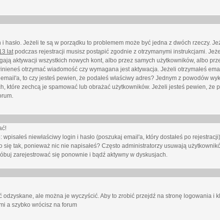
i hasło. Jeżeli te są w porządku to problemem może być jedna z dwóch rzeczy. Je
3 lat
podczas rejestracji musisz postąpić zgodnie z otrzymanymi instrukcjami. Jeżel
ają aktywacji wszystkich nowych kont, albo przez samych użytkowników, albo prze
winieneś otrzymać wiadomość czy wymagana jest aktywacja. Jeżeli otrzymałeś emai
eś email'a, to czy jesteś pewien, że podałeś właściwy adres? Jednym z powodów wyk
h, które zechcą je spamować lub obrażać użytkowników. Jeżeli jesteś pewien, że 
orum.
ać!
isałeś niewłaściwy login i hasło (poszukaj email'a, który dostałeś po rejestracji)
 się tak, ponieważ nic nie napisałeś? Często administratorzy usuwają użytkownikó
róbuj zarejestrować się ponownie i bądź aktywny w dyskusjach.
 odzyskane, ale można je wyczyścić. Aby to zrobić przejdź na stronę logowania i kl
ami a szybko wrócisz na forum