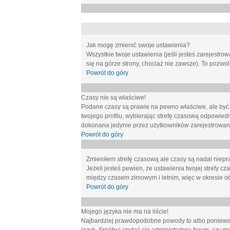
Jak mogę zmienić swoje ustawienia?
Wszystkie twoje ustawienia (jeśli jesteś zarejestr
się na górze strony, chociaż nie zawsze). To pozwol
Powrót do góry
Czasy nie są właściwe!
Podane czasy są prawie na pewno właściwe, ale być mo
twojego profilu, wybierając strefę czasową odpowied
dokonana jedynie przez użytkowników zarejestrowanych
Powrót do góry
Zmieniłem strefę czasową ale czasy są nadal niepr
Jeżeli jesteś pewien, że ustawienia twojej strefy
między czasem zimowym i letnim, więc w okresie o
Powrót do góry
Mojego języka nie ma na liście!
Najbardziej prawdopodobne powody to albo ponieważ 