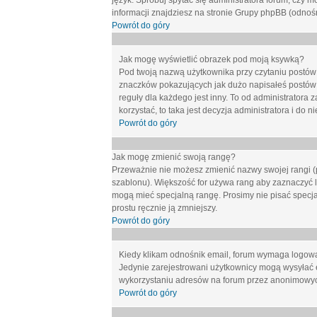
język. Spróbuj spytać się administratora forum, czy m
informacji znajdziesz na stronie Grupy phpBB (odnośn
Powrót do góry
Jak mogę wyświetlić obrazek pod moją ksywką?
Pod twoją nazwą użytkownika przy czytaniu postów 
znaczków pokazujących jak dużo napisałeś postów 
reguły dla każdego jest inny. To od administratora 
korzystać, to taka jest decyzja administratora i do
Powrót do góry
Jak mogę zmienić swoją rangę?
Przeważnie nie możesz zmienić nazwy swojej rangi (p
szablonu). Większość for używa rang aby zaznaczyć li
mogą mieć specjalną rangę. Prosimy nie pisać specja
prostu ręcznie ją zmniejszy.
Powrót do góry
Kiedy klikam odnośnik email, forum wymaga logow
Jedynie zarejestrowani użytkownicy mogą wysyłać 
wykorzystaniu adresów na forum przez anonimowy
Powrót do góry