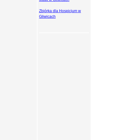
Zbiórka dla Hospicjum w
Gliwicach