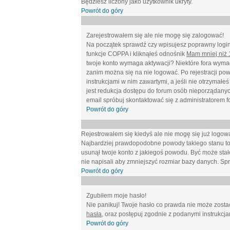
Będziesz liczony jako użytkownik ukryty.
Powrót do góry
Zarejestrowałem się ale nie mogę się zalogować!
Na początek sprawdź czy wpisujesz poprawny login 
funkcje COPPA i kliknąłeś odnośnik
Mam mniej niż 1
twoje konto wymaga aktywacji? Niektóre fora wymag
zanim można się na nie logować. Po rejestracji po
instrukcjami w nim zawartymi, a jeśli nie otrzymał
jest redukcja dostępu do forum osób nieporządanyc
email spróbuj skontaktować się z administratorem f
Powrót do góry
Rejestrowałem się kiedyś ale nie mogę się już logow
Najbardziej prawdopodobne powody takiego stanu to: wp
usunął twoje konto z jakiegoś powodu. Być może stało
nie napisali aby zmniejszyć rozmiar bazy danych. Sp
Powrót do góry
Zgubiłem moje hasło!
Nie panikuj! Twoje hasło co prawda nie może zostać
hasła
, oraz postępuj zgodnie z podanymi instrukcj
Powrót do góry