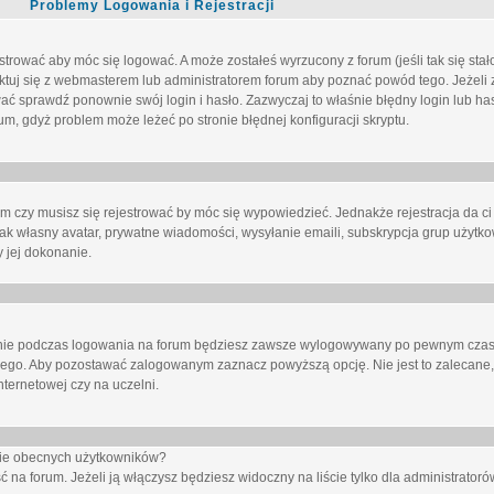
Problemy Logowania i Rejestracji
trować aby móc się logować. A może zostałeś wyrzucony z forum (jeśli tak się sta
uj się z webmasterem lub administratorem forum aby poznać powód tego. Jeżeli z
wać sprawdź ponownie swój login i hasło. Zazwyczaj to właśnie błędny login lub h
forum, gdyż problem może leżeć po stronie błędnej konfiguracji skryptu.
um czy musisz się rejestrować by móc się wypowiedzieć. Jednakże rejestracja da ci
jak własny avatar, prywatne wiadomości, wysyłanie emaili, subskrypcja grup użytko
 jej dokonanie.
nie
podczas logowania na forum będziesz zawsze wylogowywany po pewnym czasi
nego. Aby pozostawać zalogowanym zaznacz powyższą opcję. Nie jest to zalecane,
nternetowej czy na uczelni.
ście obecnych użytkowników?
ć na forum
. Jeżeli ją
włączysz
będziesz widoczny na liście tylko dla administratorów