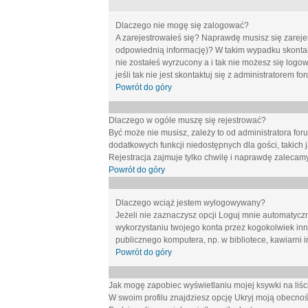
Dlaczego nie mogę się zalogować?
A zarejestrowałeś się? Naprawdę musisz się zarejes
odpowiednią informację)? W takim wypadku skontakt
nie zostałeś wyrzucony a i tak nie możesz się logo
jeśli tak nie jest skontaktuj się z administratorem 
Powrót do góry
Dlaczego w ogóle muszę się rejestrować?
Być może nie musisz, zależy to od administratora for
dodatkowych funkcji niedostępnych dla gości, takich 
Rejestracja zajmuje tylko chwilę i naprawdę zalecamy
Powrót do góry
Dlaczego wciąż jestem wylogowywany?
Jeżeli nie zaznaczysz opcji
Loguj mnie automatycz
wykorzystaniu twojego konta przez kogokolwiek in
publicznego komputera, np. w bibliotece, kawiarni i
Powrót do góry
Jak mogę zapobiec wyświetlaniu mojej ksywki na li
W swoim profilu znajdziesz opcję
Ukryj moją obecnoś