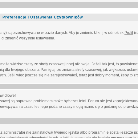
Preferencje i Ustawienia Użytkowników
owany) są przechowywane w bazie danych. Aby je zmienić kliknij w odnośnik
Profil
(n
i ci zmienić wszystkie ustawienia.
że widzisz czasy ze strefy czasowej innej niż twoja. Jeżeli tak jest, to powinien
nią dla twojego obszaru. Pamiętaj, że zmiana strefy czasowej, jak większość ustaw
. Jeśli więc jeszcze się nie zarejestrowałeś, teraz jest dobry moment, żeby to zro
awidłowe!
 czasowej są poprawne problemem może być czas letni. Forum nie jest zaprojektowa
bowiązywania czasu letniego podane czasy mogą różnić się o godzinę od prawdzi
administrator nie zainstalował twojego języka albo program nie został jeszcze p