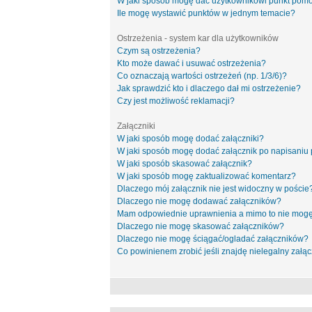
W jaki sposób mogę dać użytkownikowi punkt pom
Ile mogę wystawić punktów w jednym temacie?
Ostrzeżenia - system kar dla użytkowników
Czym są ostrzeżenia?
Kto może dawać i usuwać ostrzeżenia?
Co oznaczają wartości ostrzeżeń (np. 1/3/6)?
Jak sprawdzić kto i dlaczego dał mi ostrzeżenie?
Czy jest możliwość reklamacji?
Załączniki
W jaki sposób mogę dodać załączniki?
W jaki sposób mogę dodać załącznik po napisaniu 
W jaki sposób skasować załącznik?
W jaki sposób mogę zaktualizować komentarz?
Dlaczego mój załącznik nie jest widoczny w poście
Dlaczego nie mogę dodawać załączników?
Mam odpowiednie uprawnienia a mimo to nie mogę
Dlaczego nie mogę skasować załączników?
Dlaczego nie mogę ściągać/ogladać załączników?
Co powinienem zrobić jeśli znajdę nielegalny załąc