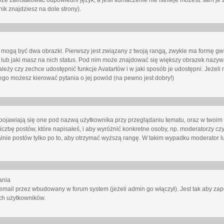
oże zainstalować odpowiedni język, a jeśli tłumaczenie nie istnieje możesz sam je 
ik znajdziesz na dole strony).
mogą być dwa obrazki. Pierwszy jest związany z twoją rangą, zwykle ma formę gw
lub jaki masz na nich status. Pod nim może znajdować się większy obrazek nazywa
zależy czy zechce udostępnić funkcje Avatartów i w jaki sposób je udostępni. Jeżeli
 niego możesz kierować pytania o jej powód (na pewno jest dobry!)
ojawiają się one pod nazwą użytkownika przy przeglądaniu tematu, oraz w twoim p
czbę postów, które napisałeś, i aby wyróżnić konkretne osoby, np. moderatorzy czy
lnie postów tylko po to, aby otrzymać wyższą rangę. W takim wypadku moderator lu
ania
email przez wbudowany w forum system (jeżeli admin go włączył). Jest tak aby z
ch użytkowników.