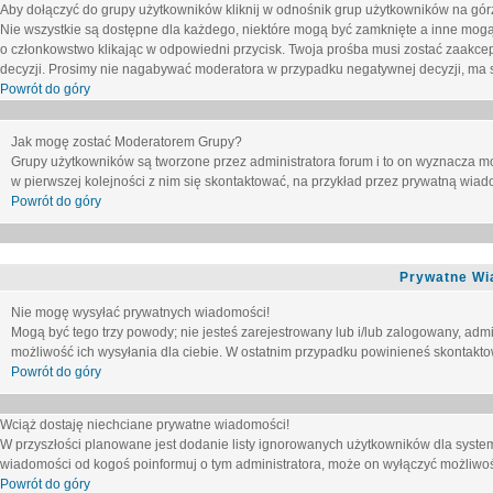
Aby dołączyć do grupy użytkowników kliknij w odnośnik grup użytkowników na górz
Nie wszystkie są dostępne dla każdego, niektóre mogą być zamknięte a inne mogą
o członkowstwo klikając w odpowiedni przycisk. Twoja prośba musi zostać zaakc
decyzji. Prosimy nie nagabywać moderatora w przypadku negatywnej decyzji, ma
Powrót do góry
Jak mogę zostać Moderatorem Grupy?
Grupy użytkowników są tworzone przez administratora forum i to on wyznacza m
w pierwszej kolejności z nim się skontaktować, na przykład przez prywatną wia
Powrót do góry
Prywatne Wi
Nie mogę wysyłać prywatnych wiadomości!
Mogą być tego trzy powody; nie jesteś zarejestrowany lub i/lub zalogowany, adm
możliwość ich wysyłania dla ciebie. W ostatnim przypadku powinieneś skontaktow
Powrót do góry
Wciąż dostaję niechciane prywatne wiadomości!
W przyszłości planowane jest dodanie listy ignorowanych użytkowników dla syste
wiadomości od kogoś poinformuj o tym administratora, może on wyłączyć możliwo
Powrót do góry