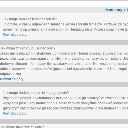
Problemy z 
Jak mogę napisać temat na forum?
To proste, kliknij w odpowiedni temat na jedym z for lub tematów. Możliwe, że b
uprawnienia są wypisane na dole stron for i tematów (lista
Możesz pisać nowe tem
Powrót do góry
Jak mogę zmienić lub usunąć post?
Jeżeli nie jesteś administratorem lub moderatorem forum możesz jedynie zmieniać
przez jakiś czas po jego napisaniu) kliknij w przycisk
zmień
przy danym poście. Jeże
drobnymi literami informujący, ile razy dany post zmieniano. Nie zostanie on dodany
administratorów lub moderatorów (powinni oni powiadomić co zmienili i dlaczego). 
odpowiedział.
Powrót do góry
Jak mogę dodać podpis do mojego postu?
Aby dodać podpis do wiadomości musisz najpierw go stworzyć w swoim profilu. 
wysyłania postu, aby dodać podpis. Możesz także domyślnie dodawać podpis do
(przy czym każdorazowo pisząc post możesz zadecydować o nie dodawaniu do n
Powrót do góry
Jak mogę utworzyć ankietę?