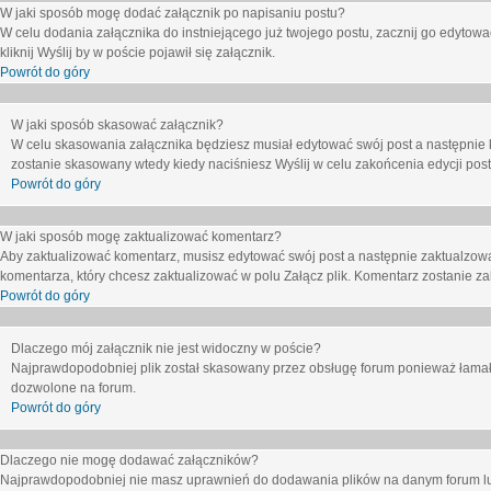
W jaki sposób mogę dodać załącznik po napisaniu postu?
W celu dodania załącznika do instniejącego już twojego postu, zacznij go edytow
kliknij
Wyślij
by w poście pojawił się załącznik.
Powrót do góry
W jaki sposób skasować załącznik?
W celu skasowania załącznika będziesz musiał edytować swój post a następnie 
zostanie skasowany wtedy kiedy naciśniesz
Wyślij
w celu zakońcenia edycji post
Powrót do góry
W jaki sposób mogę zaktualizować komentarz?
Aby zaktualizować komentarz, musisz edytować swój post a następnie zaktualzowa
komentarza, który chcesz zaktualizować w polu
Załącz plik
. Komentarz zostanie z
Powrót do góry
Dlaczego mój załącznik nie jest widoczny w poście?
Najprawdopodobniej plik został skasowany przez obsługę forum ponieważ łamał o
dozwolone na forum.
Powrót do góry
Dlaczego nie mogę dodawać załączników?
Najprawdopodobniej nie masz uprawnień do dodawania plików na danym forum lub 