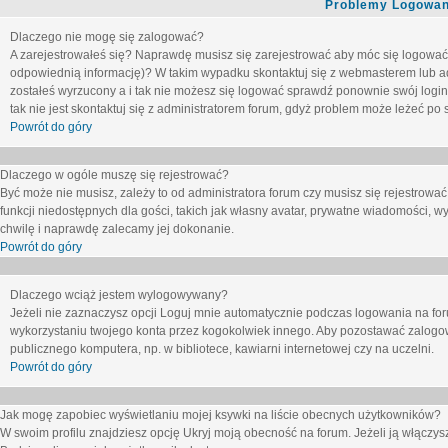
Problemy Logowani
Dlaczego nie mogę się zalogować?
A zarejestrowałeś się? Naprawdę musisz się zarejestrować aby móc się logować. 
odpowiednią informację)? W takim wypadku skontaktuj się z webmasterem lub adm
zostałeś wyrzucony a i tak nie możesz się logować sprawdź ponownie swój login i
tak nie jest skontaktuj się z administratorem forum, gdyż problem może leżeć po s
Powrót do góry
Dlaczego w ogóle muszę się rejestrować?
Być może nie musisz, zależy to od administratora forum czy musisz się rejestrowa
funkcji niedostępnych dla gości, takich jak własny avatar, prywatne wiadomości, wy
chwilę i naprawdę zalecamy jej dokonanie.
Powrót do góry
Dlaczego wciąż jestem wylogowywany?
Jeżeli nie zaznaczysz opcji
Loguj mnie automatycznie
podczas logowania na fo
wykorzystaniu twojego konta przez kogokolwiek innego. Aby pozostawać zalogow
publicznego komputera, np. w bibliotece, kawiarni internetowej czy na uczelni.
Powrót do góry
Jak mogę zapobiec wyświetlaniu mojej ksywki na liście obecnych użytkowników?
W swoim profilu znajdziesz opcję
Ukryj moją obecność na forum
. Jeżeli ją
włączys