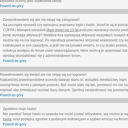
Będziesz liczony jako użytkownik ukryty.
Powrót do góry
Zarejestrowałem się ale nie mogę się zalogować!
Na początek sprawdź czy wpisujesz poprawny login i hasło. Jeżeli te są w porz
COPPA i kliknąłeś odnośnik
Mam mniej niż 13 lat
podczas rejestracji musisz post
konto wymaga aktywacji? Niektóre fora wymagają aktywacji wszystkich nowych k
można się na nie logować. Po rejestracji powinieneś otrzymać wiadomość czy wy
instrukcjami w nim zawartymi, a jeśli nie otrzymałeś email'a, to czy jesteś pew
redukcja dostępu do forum osób nieporządanych, które zechcą je spamować lub 
spróbuj skontaktować się z administratorem forum.
Powrót do góry
Rejestrowałem się kiedyś ale nie mogę się już logować!
Najbardziej prawdopodobne powody takiego stanu to: wpisałeś niewłaściwy login i ha
usunął twoje konto z jakiegoś powodu. Być może stało się tak, ponieważ nic nie n
napisali aby zmniejszyć rozmiar bazy danych. Spróbuj zarejestrować się ponownie
Powrót do góry
Zgubiłem moje hasło!
Nie panikuj! Twoje hasło co prawda nie może zostać odzyskane, ale można je wycz
hasła
, oraz postępuj zgodnie z podanymi instrukcjami a szybko wrócisz na forum
Powrót do góry