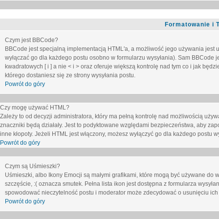
Formatowanie i 
Czym jest BBCode?
BBCode jest specjalną implementacją HTML'a, a możliwość jego używania jest 
wyłączać go dla każdego postu osobno w formularzu wysyłania). Sam BBCode je
kwadratowych [ i ] a nie < i > oraz oferuje większą kontrolę nad tym co i jak bę
którego dostaniesz się ze strony wysyłania postu.
Powrót do góry
Czy mogę używać HTML?
Zależy to od decyzji administratora, który ma pełną kontrolę nad możliwością uż
znaczniki będą działały. Jest to podyktowane względami
bezpieczeństwa
, aby zap
inne kłopoty. Jeżeli HTML jest włączony, możesz wyłączyć go dla każdego postu w
Powrót do góry
Czym są Uśmieszki?
Uśmieszki, albo Ikony Emocji są małymi grafikami, które mogą być używane do wy
szczęście, :( oznacza smutek. Pełna lista ikon jest dostępna z formularza wysy
spowodować nieczytelność postu i moderator może zdecydować o usunięciu ich 
Powrót do góry