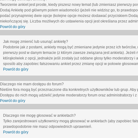
Tworzenie ankiet jest proste, kiedy piszesz nowy temat (lub zmieniasz pierwszy p
Dodaj Ankietę
pod głównym polem wiadomości (jeżeli nie widzisz go, to prawdopodo
podać przynajmniej dwie opcje (kolejne opcje możesz dodawać przyciskiem
Dodaj
niekończącej się. Liczba możliwych do ustawienia opcji jest określana przez admini
Powrót do góry
Jak mogę zmienić lub usunąć ankietę?
Podobnie jak z postami, ankiety mogą być zmieniane jedynie przez ich twórców,
pierwszy post w danym temacie (z którym zawsze związana jest ankieta). Jeżeli 
którąkolwiek z opcji, jednakże jeśli zostały już oddane głosy tylko moderatorzy i
sposób aby zapobiec fałszowaniu ankiet przez zmianę opcji w połowie głosowan
Powrót do góry
Dlaczego nie mam dostępu do forum?
Nietóre fora mogą być przeznaczone dla konkretnych użytkowników lub grup. Aby pr
Dostępu do nich mogą udzielić jedynie moderatorzy forum oraz administratorzy i z
Powrót do góry
Dlaczego nie mogę głosować w ankietach?
Tylko zarejestrowani użytkownicy mogą głosować w ankietach (aby zapobiec fałs
prawdopodobnie nie masz odpowiednich uprawnień.
Powrót do góry