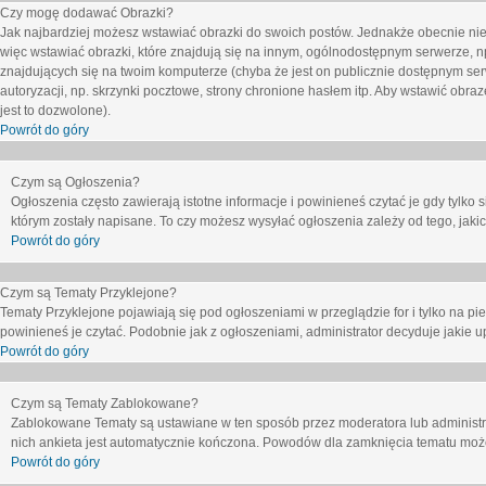
Czy mogę dodawać Obrazki?
Jak najbardziej możesz wstawiać obrazki do swoich postów. Jednakże obecnie nie
więc wstawiać obrazki, które znajdują się na innym, ogólnodostępnym serwerze, n
znajdujących się na twoim komputerze (chyba że jest on publicznie dostępnym 
autoryzacji, np. skrzynki pocztowe, strony chronione hasłem itp. Aby wstawić obr
jest to dozwolone).
Powrót do góry
Czym są Ogłoszenia?
Ogłoszenia często zawierają istotne informacje i powinieneś czytać je gdy tylko 
którym zostały napisane. To czy możesz wysyłać ogłoszenia zależy od tego, jak
Powrót do góry
Czym są Tematy Przyklejone?
Tematy Przyklejone pojawiają się pod ogłoszeniami w przeglądzie for i tylko na pi
powinieneś je czytać. Podobnie jak z ogłoszeniami, administrator decyduje jakie
Powrót do góry
Czym są Tematy Zablokowane?
Zablokowane Tematy są ustawiane w ten sposób przez moderatora lub administr
nich ankieta jest automatycznie kończona. Powodów dla zamknięcia tematu moż
Powrót do góry