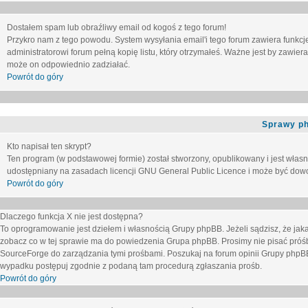
Dostałem spam lub obraźliwy email od kogoś z tego forum!
Przykro nam z tego powodu. System wysyłania email'i tego forum zawiera funkcje u
administratorowi forum pełną kopię listu, który otrzymałeś. Ważne jest by zawie
może on odpowiednio zadziałać.
Powrót do góry
Sprawy p
Kto napisał ten skrypt?
Ten program (w podstawowej formie) został stworzony, opublikowany i jest włas
udostępniany na zasadach licencji GNU General Public Licence i może być dow
Powrót do góry
Dlaczego funkcja X nie jest dostępna?
To oprogramowanie jest dziełem i własnością Grupy phpBB. Jeżeli sądzisz, że ja
zobacz co w tej sprawie ma do powiedzenia Grupa phpBB. Prosimy nie pisać próś
SourceForge do zarządzania tymi prośbami. Poszukaj na forum opinii Grupy phpBB n
wypadku postępuj zgodnie z podaną tam procedurą zgłaszania prośb.
Powrót do góry