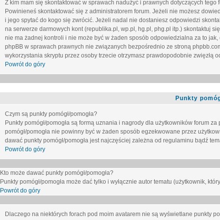
Z kim mam się skontaktować w sprawach nadużyć i prawnych dotyczących tego 
Powinieneś skontaktować się z administratorem forum. Jeżeli nie możesz dowiedz
i jego spytać do kogo się zwrócić. Jeżeli nadal nie dostaniesz odpowiedzi skontak
na serwerze darmowych kont (republika.pl, wp.pl, hg.pl, phg.pl itp.) skontaktuj
nie ma żadnej kontroli i nie może być w żaden sposób odpowiedzialna za to jak,
phpBB w sprawach prawnych nie związanych bezpośrednio ze stroną phpbb.co
wykorzystania skryptu przez osoby trzecie otrzymasz prawdopodobnie zwięzłą od
Powrót do góry
Punkty pomóg
Czym są punkty pomógł/pomogła?
Punkty pomógł/pomogła są formą uznania i nagrody dla użytkowników forum za
pomógł/pomogła nie powinny być w żaden sposób egzekwowane przez użytkown
dawać punkty pomógł/pomogła jest najczęściej zależna od regulaminu bądź tema
Powrót do góry
Kto może dawać punkty pomógł/pomogła?
Punkty pomógł/pomogła może dać tylko i wyłącznie autor tematu (użytkownik, który
Powrót do góry
Dlaczego na niektórych forach pod moim avatarem nie są wyświetlane punkty 