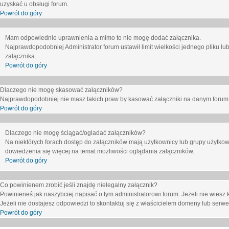
uzyskać u obsługi forum.
Powrót do góry
Mam odpowiednie uprawnienia a mimo to nie mogę dodać załącznika.
Najprawdopodobniej Administrator forum ustawił limit wielkości jednego pliku lu
załącznika.
Powrót do góry
Dlaczego nie mogę skasować załączników?
Najprawdopodobniej nie masz takich praw by kasować załączniki na danym forum. J
Powrót do góry
Dlaczego nie mogę ściągać/ogladać załączników?
Na niektórych forach dostęp do załączników mają użytkownicy lub grupy użytkow
dowiedzenia się więcej na temat możliwości oglądania załączników.
Powrót do góry
Co powinienem zrobić jeśli znajdę nielegalny załącznik?
Powinieneś jak naszybciej napisać o tym administratorowi forum. Jeżeli nie wiesz k
Jeżeli nie dostajesz odpowiedzi to skontaktuj się z właścicielem domeny lub serwe
Powrót do góry