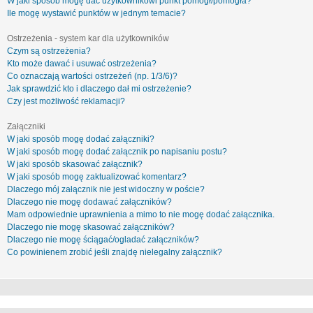
W jaki sposób mogę dać użytkownikowi punkt pomógł/pomogła?
Ile mogę wystawić punktów w jednym temacie?
Ostrzeżenia - system kar dla użytkowników
Czym są ostrzeżenia?
Kto może dawać i usuwać ostrzeżenia?
Co oznaczają wartości ostrzeżeń (np. 1/3/6)?
Jak sprawdzić kto i dlaczego dał mi ostrzeżenie?
Czy jest możliwość reklamacji?
Załączniki
W jaki sposób mogę dodać załączniki?
W jaki sposób mogę dodać załącznik po napisaniu postu?
W jaki sposób skasować załącznik?
W jaki sposób mogę zaktualizować komentarz?
Dlaczego mój załącznik nie jest widoczny w poście?
Dlaczego nie mogę dodawać załączników?
Mam odpowiednie uprawnienia a mimo to nie mogę dodać załącznika.
Dlaczego nie mogę skasować załączników?
Dlaczego nie mogę ściągać/ogladać załączników?
Co powinienem zrobić jeśli znajdę nielegalny załącznik?