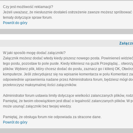
Czy jest możliwość reklamacji?
Jeżeli uważasz, że niesłusznie dostałeś ostrzeżenie zawsze możesz spróbować 
tematy dotyczące spraw forum.
Powrót do góry
Załącz
W jaki sposób mogę dodać załączniki?
Załącznik możesz dodać wtedy kiedy piszesz nowego posta. Powinieneś widzie
tego postu, pozostaw to pole puste. Kiedy klikniesz na guzik
Przeglądaj...
otworzy
plików. Wybierz plik, który chcesz dodać do postu, zaznacz go i kliknij OK, Otwór
komputerze. Jeśli zdecydujesz się na wpisanie komentarza w polu
Komentarz za
odpowiednie uprawnienia nadane przez Administratora forum, będziesz mógł do
przekroczysz maksymalnej ilości załączników.
Administrator forum ustawia limity dotyczące wielkości załanczanych plików, ro
Pamiętaj, że twoim obowiązkiem jest dbać o legalność załanczanych plików. W p
może usunąć załączniki bez twojej wiedzy.
Pamiętaj, że obsługa forum nie odpowiada za stracone dane.
Powrót do góry