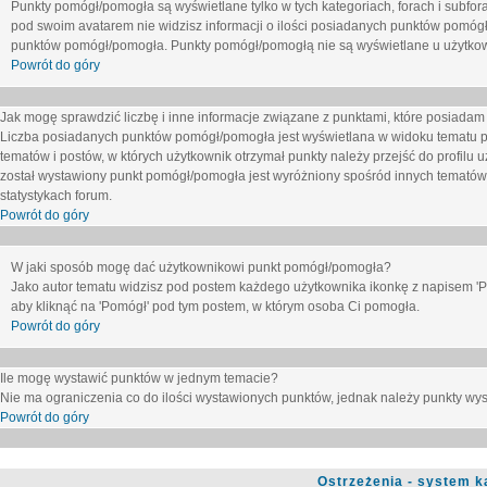
Punkty pomógł/pomogła są wyświetlane tylko w tych kategoriach, forach i subfor
pod swoim avatarem nie widzisz informacji o ilości posiadanych punktów pomógł
punktów pomógł/pomogła. Punkty pomógł/pomogłą nie są wyświetlane u użytkown
Powrót do góry
Jak mogę sprawdzić liczbę i inne informacje związane z punktami, które posiadam j
Liczba posiadanych punktów pomógł/pomogła jest wyświetlana w widoku tematu p
tematów i postów, w których użytkownik otrzymał punkty należy przejść do profilu u
został wystawiony punkt pomógł/pomogła jest wyróżniony spośród innych tematów 
statystykach forum.
Powrót do góry
W jaki sposób mogę dać użytkownikowi punkt pomógł/pomogła?
Jako autor tematu widzisz pod postem każdego użytkownika ikonkę z napisem 'Pom
aby kliknąć na 'Pomógł' pod tym postem, w którym osoba Ci pomogła.
Powrót do góry
Ile mogę wystawić punktów w jednym temacie?
Nie ma ograniczenia co do ilości wystawionych punktów, jednak należy punkty wyst
Powrót do góry
Ostrzeżenia - system k