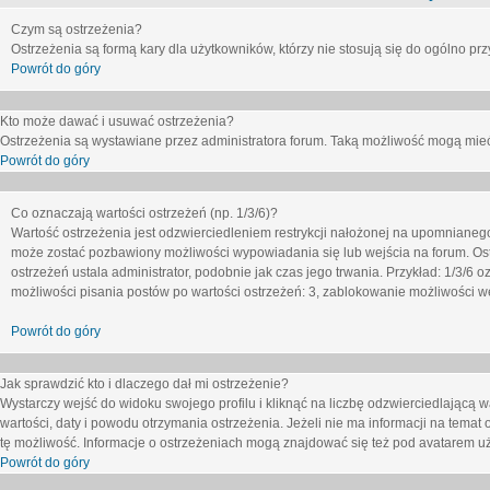
Czym są ostrzeżenia?
Ostrzeżenia są formą kary dla użytkowników, którzy nie stosują się do ogólno pr
Powrót do góry
Kto może dawać i usuwać ostrzeżenia?
Ostrzeżenia są wystawiane przez administratora forum. Taką możliwość mogą mieć
Powrót do góry
Co oznaczają wartości ostrzeżeń (np. 1/3/6)?
Wartość ostrzeżenia jest odzwierciedleniem restrykcji nałożonej na upomnianeg
może zostać pozbawiony możliwości wypowiadania się lub wejścia na forum. Ost
ostrzeżeń ustala administrator, podobnie jak czas jego trwania. Przykład: 1/3/6
możliwości pisania postów po wartości ostrzeżeń: 3, zablokowanie możliwości we
Powrót do góry
Jak sprawdzić kto i dlaczego dał mi ostrzeżenie?
Wystarczy wejść do widoku swojego profilu i kliknąć na liczbę odzwierciedlającą w
wartości, daty i powodu otrzymania ostrzeżenia. Jeżeli nie ma informacji na temat 
tę możliwość. Informacje o ostrzeżeniach mogą znajdować się też pod avatarem uż
Powrót do góry