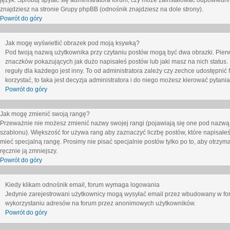
język. Spróbuj spytać się administratora forum, czy może zainstalować odpowiedni j
znajdziesz na stronie Grupy phpBB (odnośnik znajdziesz na dole strony).
Powrót do góry
Jak mogę wyświetlić obrazek pod moją ksywką?
Pod twoją nazwą użytkownika przy czytaniu postów mogą być dwa obrazki. Pierw
znaczków pokazujących jak dużo napisałeś postów lub jaki masz na nich status
reguły dla każdego jest inny. To od administratora zależy czy zechce udostępnić f
korzystać, to taka jest decyzja administratora i do niego możesz kierować pytani
Powrót do góry
Jak mogę zmienić swoją rangę?
Przeważnie nie możesz zmienić nazwy swojej rangi (pojawiają się one pod nazwą u
szablonu). Większość for używa rang aby zaznaczyć liczbę postów, które napisałeś
mieć specjalną rangę. Prosimy nie pisać specjalnie postów tylko po to, aby otrzy
ręcznie ją zmniejszy.
Powrót do góry
Kiedy klikam odnośnik email, forum wymaga logowania
Jedynie zarejestrowani użytkownicy mogą wysyłać email przez wbudowany w foru
wykorzystaniu adresów na forum przez anonimowych użytkowników.
Powrót do góry