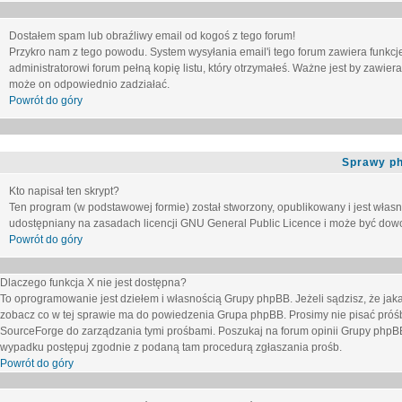
Dostałem spam lub obraźliwy email od kogoś z tego forum!
Przykro nam z tego powodu. System wysyłania email'i tego forum zawiera funkcje u
administratorowi forum pełną kopię listu, który otrzymałeś. Ważne jest by zawie
może on odpowiednio zadziałać.
Powrót do góry
Sprawy p
Kto napisał ten skrypt?
Ten program (w podstawowej formie) został stworzony, opublikowany i jest włas
udostępniany na zasadach licencji GNU General Public Licence i może być dow
Powrót do góry
Dlaczego funkcja X nie jest dostępna?
To oprogramowanie jest dziełem i własnością Grupy phpBB. Jeżeli sądzisz, że ja
zobacz co w tej sprawie ma do powiedzenia Grupa phpBB. Prosimy nie pisać próś
SourceForge do zarządzania tymi prośbami. Poszukaj na forum opinii Grupy phpBB n
wypadku postępuj zgodnie z podaną tam procedurą zgłaszania prośb.
Powrót do góry