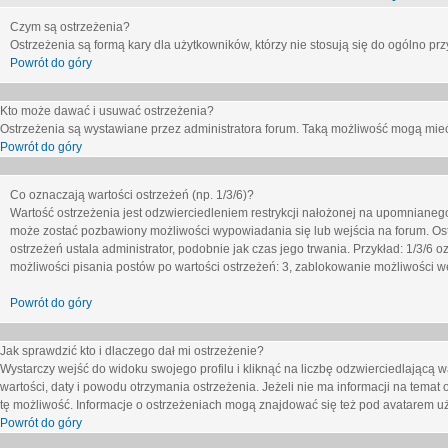
Czym są ostrzeżenia?
Ostrzeżenia są formą kary dla użytkowników, którzy nie stosują się do ogólno pr
Powrót do góry
Kto może dawać i usuwać ostrzeżenia?
Ostrzeżenia są wystawiane przez administratora forum. Taką możliwość mogą mieć
Powrót do góry
Co oznaczają wartości ostrzeżeń (np. 1/3/6)?
Wartość ostrzeżenia jest odzwierciedleniem restrykcji nałożonej na upomnianeg
może zostać pozbawiony możliwości wypowiadania się lub wejścia na forum. Ost
ostrzeżeń ustala administrator, podobnie jak czas jego trwania. Przykład: 1/3/6
możliwości pisania postów po wartości ostrzeżeń: 3, zablokowanie możliwości we
Powrót do góry
Jak sprawdzić kto i dlaczego dał mi ostrzeżenie?
Wystarczy wejść do widoku swojego profilu i kliknąć na liczbę odzwierciedlającą w
wartości, daty i powodu otrzymania ostrzeżenia. Jeżeli nie ma informacji na temat 
tę możliwość. Informacje o ostrzeżeniach mogą znajdować się też pod avatarem uż
Powrót do góry