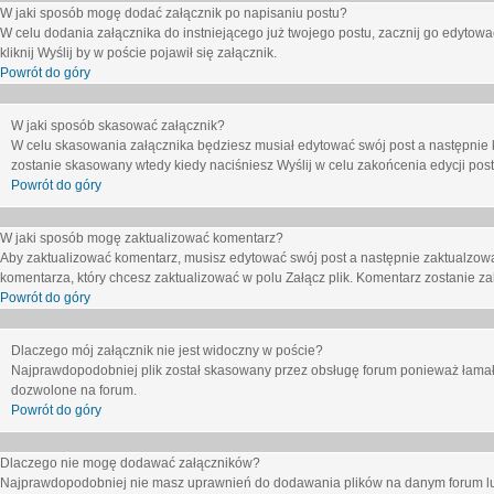
W jaki sposób mogę dodać załącznik po napisaniu postu?
W celu dodania załącznika do instniejącego już twojego postu, zacznij go edytow
kliknij
Wyślij
by w poście pojawił się załącznik.
Powrót do góry
W jaki sposób skasować załącznik?
W celu skasowania załącznika będziesz musiał edytować swój post a następnie 
zostanie skasowany wtedy kiedy naciśniesz
Wyślij
w celu zakońcenia edycji post
Powrót do góry
W jaki sposób mogę zaktualizować komentarz?
Aby zaktualizować komentarz, musisz edytować swój post a następnie zaktualzowa
komentarza, który chcesz zaktualizować w polu
Załącz plik
. Komentarz zostanie z
Powrót do góry
Dlaczego mój załącznik nie jest widoczny w poście?
Najprawdopodobniej plik został skasowany przez obsługę forum ponieważ łamał o
dozwolone na forum.
Powrót do góry
Dlaczego nie mogę dodawać załączników?
Najprawdopodobniej nie masz uprawnień do dodawania plików na danym forum lub 