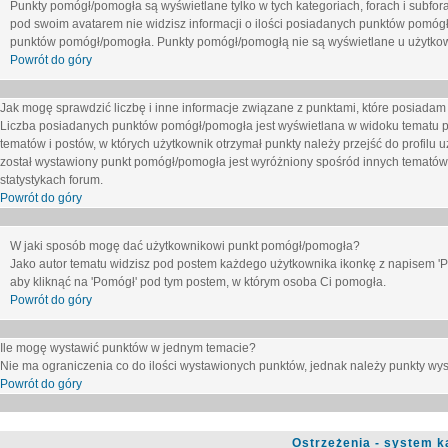
Punkty pomógł/pomogła są wyświetlane tylko w tych kategoriach, forach i subfor
pod swoim avatarem nie widzisz informacji o ilości posiadanych punktów pomógł
punktów pomógł/pomogła. Punkty pomógł/pomogłą nie są wyświetlane u użytkown
Powrót do góry
Jak mogę sprawdzić liczbę i inne informacje związane z punktami, które posiadam j
Liczba posiadanych punktów pomógł/pomogła jest wyświetlana w widoku tematu p
tematów i postów, w których użytkownik otrzymał punkty należy przejść do profilu u
został wystawiony punkt pomógł/pomogła jest wyróżniony spośród innych tematów 
statystykach forum.
Powrót do góry
W jaki sposób mogę dać użytkownikowi punkt pomógł/pomogła?
Jako autor tematu widzisz pod postem każdego użytkownika ikonkę z napisem 'Pom
aby kliknąć na 'Pomógł' pod tym postem, w którym osoba Ci pomogła.
Powrót do góry
Ile mogę wystawić punktów w jednym temacie?
Nie ma ograniczenia co do ilości wystawionych punktów, jednak należy punkty wyst
Powrót do góry
Ostrzeżenia - system k