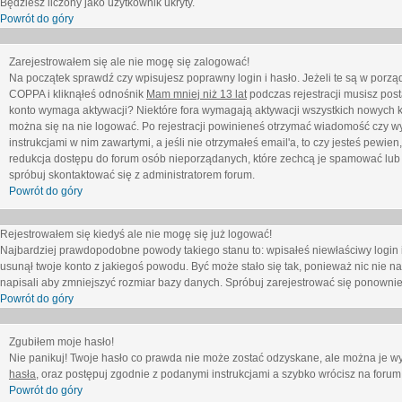
Będziesz liczony jako użytkownik ukryty.
Powrót do góry
Zarejestrowałem się ale nie mogę się zalogować!
Na początek sprawdź czy wpisujesz poprawny login i hasło. Jeżeli te są w porz
COPPA i kliknąłeś odnośnik
Mam mniej niż 13 lat
podczas rejestracji musisz post
konto wymaga aktywacji? Niektóre fora wymagają aktywacji wszystkich nowych k
można się na nie logować. Po rejestracji powinieneś otrzymać wiadomość czy wy
instrukcjami w nim zawartymi, a jeśli nie otrzymałeś email'a, to czy jesteś pew
redukcja dostępu do forum osób nieporządanych, które zechcą je spamować lub 
spróbuj skontaktować się z administratorem forum.
Powrót do góry
Rejestrowałem się kiedyś ale nie mogę się już logować!
Najbardziej prawdopodobne powody takiego stanu to: wpisałeś niewłaściwy login i ha
usunął twoje konto z jakiegoś powodu. Być może stało się tak, ponieważ nic nie n
napisali aby zmniejszyć rozmiar bazy danych. Spróbuj zarejestrować się ponownie
Powrót do góry
Zgubiłem moje hasło!
Nie panikuj! Twoje hasło co prawda nie może zostać odzyskane, ale można je wycz
hasła
, oraz postępuj zgodnie z podanymi instrukcjami a szybko wrócisz na forum
Powrót do góry