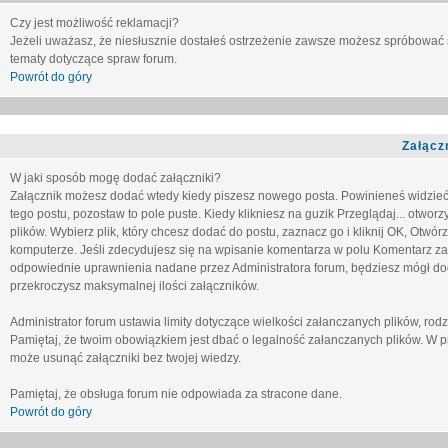
Czy jest możliwość reklamacji?
Jeżeli uważasz, że niesłusznie dostałeś ostrzeżenie zawsze możesz spróbować 
tematy dotyczące spraw forum.
Powrót do góry
Załącz
W jaki sposób mogę dodać załączniki?
Załącznik możesz dodać wtedy kiedy piszesz nowego posta. Powinieneś widzie
tego postu, pozostaw to pole puste. Kiedy klikniesz na guzik
Przeglądaj...
otworzy
plików. Wybierz plik, który chcesz dodać do postu, zaznacz go i kliknij OK, Otwór
komputerze. Jeśli zdecydujesz się na wpisanie komentarza w polu
Komentarz za
odpowiednie uprawnienia nadane przez Administratora forum, będziesz mógł do
przekroczysz maksymalnej ilości załączników.
Administrator forum ustawia limity dotyczące wielkości załanczanych plików, ro
Pamiętaj, że twoim obowiązkiem jest dbać o legalność załanczanych plików. W p
może usunąć załączniki bez twojej wiedzy.
Pamiętaj, że obsługa forum nie odpowiada za stracone dane.
Powrót do góry