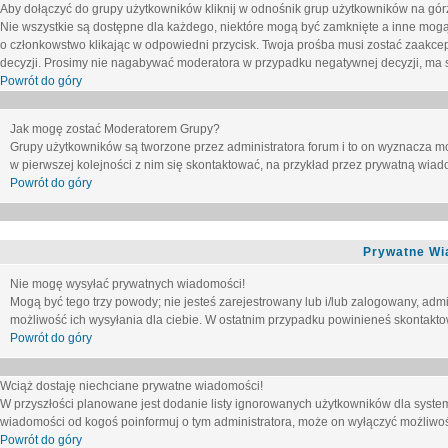
Aby dołączyć do grupy użytkowników kliknij w odnośnik grup użytkowników na górz
Nie wszystkie są dostępne dla każdego, niektóre mogą być zamknięte a inne mogą
o członkowstwo klikając w odpowiedni przycisk. Twoja prośba musi zostać zaakc
decyzji. Prosimy nie nagabywać moderatora w przypadku negatywnej decyzji, ma
Powrót do góry
Jak mogę zostać Moderatorem Grupy?
Grupy użytkowników są tworzone przez administratora forum i to on wyznacza m
w pierwszej kolejności z nim się skontaktować, na przykład przez prywatną wia
Powrót do góry
Prywatne Wi
Nie mogę wysyłać prywatnych wiadomości!
Mogą być tego trzy powody; nie jesteś zarejestrowany lub i/lub zalogowany, adm
możliwość ich wysyłania dla ciebie. W ostatnim przypadku powinieneś skontaktow
Powrót do góry
Wciąż dostaję niechciane prywatne wiadomości!
W przyszłości planowane jest dodanie listy ignorowanych użytkowników dla syste
wiadomości od kogoś poinformuj o tym administratora, może on wyłączyć możliwo
Powrót do góry