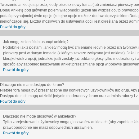
Tworzenie ankiet jest proste, kiedy piszesz nowy temat (lub zmieniasz pierwszy p
Dodaj Ankietę
pod głównym polem wiadomości (jeżeli nie widzisz go, to prawdopodo
podać przynajmniej dwie opcje (kolejne opcje możesz dodawać przyciskiem
Dodaj
niekończącej się. Liczba możliwych do ustawienia opcji jest określana przez admini
Powrót do góry
Jak mogę zmienić lub usunąć ankietę?
Podobnie jak z postami, ankiety mogą być zmieniane jedynie przez ich twórców,
pierwszy post w danym temacie (z którym zawsze związana jest ankieta). Jeżeli 
którąkolwiek z opcji, jednakże jeśli zostały już oddane głosy tylko moderatorzy i
sposób aby zapobiec fałszowaniu ankiet przez zmianę opcji w połowie głosowan
Powrót do góry
Dlaczego nie mam dostępu do forum?
Nietóre fora mogą być przeznaczone dla konkretnych użytkowników lub grup. Aby pr
Dostępu do nich mogą udzielić jedynie moderatorzy forum oraz administratorzy i z
Powrót do góry
Dlaczego nie mogę głosować w ankietach?
Tylko zarejestrowani użytkownicy mogą głosować w ankietach (aby zapobiec fałs
prawdopodobnie nie masz odpowiednich uprawnień.
Powrót do góry