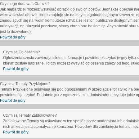
Czy mogę dodawać Obrazki?
Jak najbardziej możesz wstawiać obrazki do swoich postów. Jednakże obecnie nie
więc wstawiać obrazki, które znajdują się na innym, ogólnodostępnym serwerze, n
znajdujących się na twoim komputerze (chyba że jest on publicznie dostępnym 
autoryzacji, np. skrzynki pocztowe, strony chronione hasłem itp. Aby wstawić obr
jest to dozwolone).
Powrót do góry
Czym są Ogłoszenia?
Ogłoszenia często zawierają istotne informacje i powinieneś czytać je gdy tylko 
którym zostały napisane. To czy możesz wysyłać ogłoszenia zależy od tego, jak
Powrót do góry
Czym są Tematy Przyklejone?
Tematy Przyklejone pojawiają się pod ogłoszeniami w przeglądzie for i tylko na pi
powinieneś je czytać. Podobnie jak z ogłoszeniami, administrator decyduje jakie
Powrót do góry
Czym są Tematy Zablokowane?
Zablokowane Tematy są ustawiane w ten sposób przez moderatora lub administr
nich ankieta jest automatycznie kończona. Powodów dla zamknięcia tematu moż
Powrót do góry