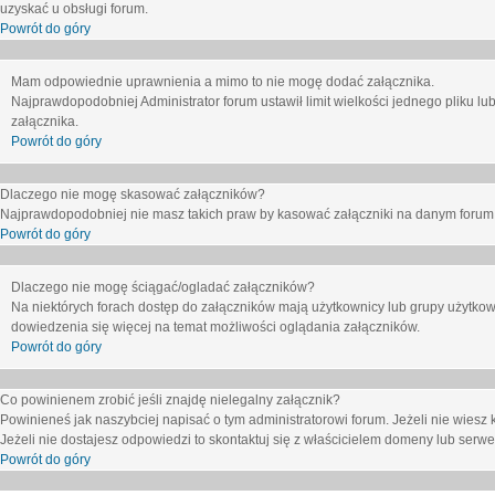
uzyskać u obsługi forum.
Powrót do góry
Mam odpowiednie uprawnienia a mimo to nie mogę dodać załącznika.
Najprawdopodobniej Administrator forum ustawił limit wielkości jednego pliku lu
załącznika.
Powrót do góry
Dlaczego nie mogę skasować załączników?
Najprawdopodobniej nie masz takich praw by kasować załączniki na danym forum. J
Powrót do góry
Dlaczego nie mogę ściągać/ogladać załączników?
Na niektórych forach dostęp do załączników mają użytkownicy lub grupy użytkow
dowiedzenia się więcej na temat możliwości oglądania załączników.
Powrót do góry
Co powinienem zrobić jeśli znajdę nielegalny załącznik?
Powinieneś jak naszybciej napisać o tym administratorowi forum. Jeżeli nie wiesz k
Jeżeli nie dostajesz odpowiedzi to skontaktuj się z właścicielem domeny lub serwe
Powrót do góry