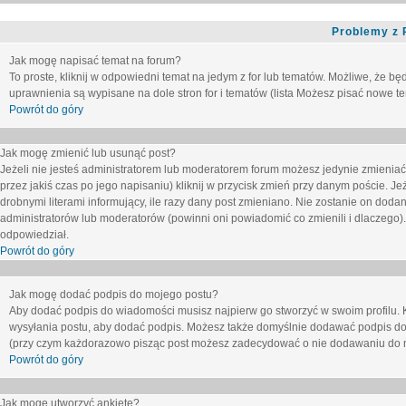
Problemy z 
Jak mogę napisać temat na forum?
To proste, kliknij w odpowiedni temat na jedym z for lub tematów. Możliwe, że b
uprawnienia są wypisane na dole stron for i tematów (lista
Możesz pisać nowe tem
Powrót do góry
Jak mogę zmienić lub usunąć post?
Jeżeli nie jesteś administratorem lub moderatorem forum możesz jedynie zmieniać
przez jakiś czas po jego napisaniu) kliknij w przycisk
zmień
przy danym poście. Jeże
drobnymi literami informujący, ile razy dany post zmieniano. Nie zostanie on dodany
administratorów lub moderatorów (powinni oni powiadomić co zmienili i dlaczego). 
odpowiedział.
Powrót do góry
Jak mogę dodać podpis do mojego postu?
Aby dodać podpis do wiadomości musisz najpierw go stworzyć w swoim profilu. 
wysyłania postu, aby dodać podpis. Możesz także domyślnie dodawać podpis do
(przy czym każdorazowo pisząc post możesz zadecydować o nie dodawaniu do n
Powrót do góry
Jak mogę utworzyć ankietę?