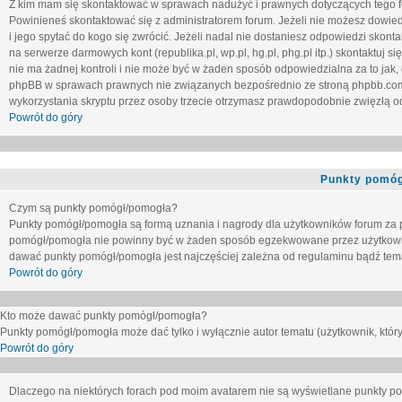
Z kim mam się skontaktować w sprawach nadużyć i prawnych dotyczących tego 
Powinieneś skontaktować się z administratorem forum. Jeżeli nie możesz dowiedz
i jego spytać do kogo się zwrócić. Jeżeli nadal nie dostaniesz odpowiedzi skontak
na serwerze darmowych kont (republika.pl, wp.pl, hg.pl, phg.pl itp.) skontaktuj
nie ma żadnej kontroli i nie może być w żaden sposób odpowiedzialna za to jak,
phpBB w sprawach prawnych nie związanych bezpośrednio ze stroną phpbb.co
wykorzystania skryptu przez osoby trzecie otrzymasz prawdopodobnie zwięzłą od
Powrót do góry
Punkty pomóg
Czym są punkty pomógł/pomogła?
Punkty pomógł/pomogła są formą uznania i nagrody dla użytkowników forum za
pomógł/pomogła nie powinny być w żaden sposób egzekwowane przez użytkown
dawać punkty pomógł/pomogła jest najczęściej zależna od regulaminu bądź tema
Powrót do góry
Kto może dawać punkty pomógł/pomogła?
Punkty pomógł/pomogła może dać tylko i wyłącznie autor tematu (użytkownik, który
Powrót do góry
Dlaczego na niektórych forach pod moim avatarem nie są wyświetlane punkty 