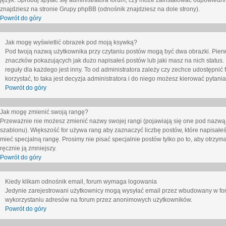
język. Spróbuj spytać się administratora forum, czy może zainstalować odpowiedni j
znajdziesz na stronie Grupy phpBB (odnośnik znajdziesz na dole strony).
Powrót do góry
Jak mogę wyświetlić obrazek pod moją ksywką?
Pod twoją nazwą użytkownika przy czytaniu postów mogą być dwa obrazki. Pierw
znaczków pokazujących jak dużo napisałeś postów lub jaki masz na nich status
reguły dla każdego jest inny. To od administratora zależy czy zechce udostępnić f
korzystać, to taka jest decyzja administratora i do niego możesz kierować pytani
Powrót do góry
Jak mogę zmienić swoją rangę?
Przeważnie nie możesz zmienić nazwy swojej rangi (pojawiają się one pod nazwą u
szablonu). Większość for używa rang aby zaznaczyć liczbę postów, które napisałeś
mieć specjalną rangę. Prosimy nie pisać specjalnie postów tylko po to, aby otrzy
ręcznie ją zmniejszy.
Powrót do góry
Kiedy klikam odnośnik email, forum wymaga logowania
Jedynie zarejestrowani użytkownicy mogą wysyłać email przez wbudowany w foru
wykorzystaniu adresów na forum przez anonimowych użytkowników.
Powrót do góry