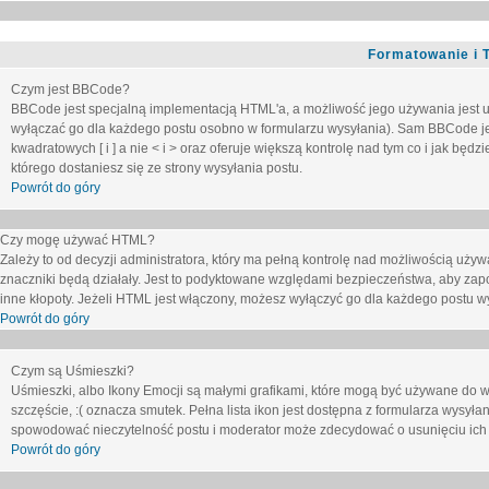
Formatowanie i 
Czym jest BBCode?
BBCode jest specjalną implementacją HTML'a, a możliwość jego używania jest 
wyłączać go dla każdego postu osobno w formularzu wysyłania). Sam BBCode je
kwadratowych [ i ] a nie < i > oraz oferuje większą kontrolę nad tym co i jak bę
którego dostaniesz się ze strony wysyłania postu.
Powrót do góry
Czy mogę używać HTML?
Zależy to od decyzji administratora, który ma pełną kontrolę nad możliwością uż
znaczniki będą działały. Jest to podyktowane względami
bezpieczeństwa
, aby zap
inne kłopoty. Jeżeli HTML jest włączony, możesz wyłączyć go dla każdego postu w
Powrót do góry
Czym są Uśmieszki?
Uśmieszki, albo Ikony Emocji są małymi grafikami, które mogą być używane do wy
szczęście, :( oznacza smutek. Pełna lista ikon jest dostępna z formularza wysy
spowodować nieczytelność postu i moderator może zdecydować o usunięciu ich 
Powrót do góry