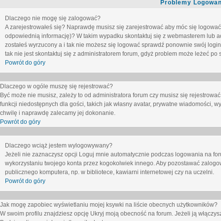
Problemy Logowani
Dlaczego nie mogę się zalogować?
A zarejestrowałeś się? Naprawdę musisz się zarejestrować aby móc się logować. 
odpowiednią informację)? W takim wypadku skontaktuj się z webmasterem lub adm
zostałeś wyrzucony a i tak nie możesz się logować sprawdź ponownie swój login i
tak nie jest skontaktuj się z administratorem forum, gdyż problem może leżeć po s
Powrót do góry
Dlaczego w ogóle muszę się rejestrować?
Być może nie musisz, zależy to od administratora forum czy musisz się rejestrowa
funkcji niedostępnych dla gości, takich jak własny avatar, prywatne wiadomości, wy
chwilę i naprawdę zalecamy jej dokonanie.
Powrót do góry
Dlaczego wciąż jestem wylogowywany?
Jeżeli nie zaznaczysz opcji
Loguj mnie automatycznie
podczas logowania na fo
wykorzystaniu twojego konta przez kogokolwiek innego. Aby pozostawać zalogow
publicznego komputera, np. w bibliotece, kawiarni internetowej czy na uczelni.
Powrót do góry
Jak mogę zapobiec wyświetlaniu mojej ksywki na liście obecnych użytkowników?
W swoim profilu znajdziesz opcję
Ukryj moją obecność na forum
. Jeżeli ją
włączys