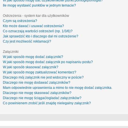
W jaki sposób mogę dać użytkownikowi punkt pomógł/pomogła?
Ile mogę wystawić punktów w jednym temacie?
Ostrzeżenia - system kar dla użytkowników
Czym są ostrzeżenia?
Kto może dawać i usuwać ostrzeżenia?
Co oznaczają wartości ostrzeżeń (np. 1/3/6)?
Jak sprawdzić kto i dlaczego dał mi ostrzeżenie?
Czy jest możliwość reklamacji?
Załączniki
W jaki sposób mogę dodać załączniki?
W jaki sposób mogę dodać załącznik po napisaniu postu?
W jaki sposób skasować załącznik?
W jaki sposób mogę zaktualizować komentarz?
Dlaczego mój załącznik nie jest widoczny w poście?
Dlaczego nie mogę dodawać załączników?
Mam odpowiednie uprawnienia a mimo to nie mogę dodać załącznika.
Dlaczego nie mogę skasować załączników?
Dlaczego nie mogę ściągać/ogladać załączników?
Co powinienem zrobić jeśli znajdę nielegalny załącznik?