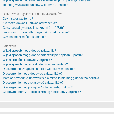
W jaki sposób mogę dać użytkownikowi punkt pomógł/pomogła?
Ile mogę wystawić punktów w jednym temacie?
Ostrzeżenia - system kar dla użytkowników
Czym są ostrzeżenia?
Kto może dawać i usuwać ostrzeżenia?
Co oznaczają wartości ostrzeżeń (np. 1/3/6)?
Jak sprawdzić kto i dlaczego dał mi ostrzeżenie?
Czy jest możliwość reklamacji?
Załączniki
W jaki sposób mogę dodać załączniki?
W jaki sposób mogę dodać załącznik po napisaniu postu?
W jaki sposób skasować załącznik?
W jaki sposób mogę zaktualizować komentarz?
Dlaczego mój załącznik nie jest widoczny w poście?
Dlaczego nie mogę dodawać załączników?
Mam odpowiednie uprawnienia a mimo to nie mogę dodać załącznika.
Dlaczego nie mogę skasować załączników?
Dlaczego nie mogę ściągać/ogladać załączników?
Co powinienem zrobić jeśli znajdę nielegalny załącznik?