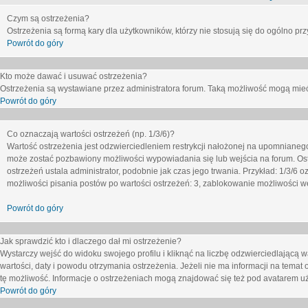
Czym są ostrzeżenia?
Ostrzeżenia są formą kary dla użytkowników, którzy nie stosują się do ogólno pr
Powrót do góry
Kto może dawać i usuwać ostrzeżenia?
Ostrzeżenia są wystawiane przez administratora forum. Taką możliwość mogą mieć
Powrót do góry
Co oznaczają wartości ostrzeżeń (np. 1/3/6)?
Wartość ostrzeżenia jest odzwierciedleniem restrykcji nałożonej na upomnianeg
może zostać pozbawiony możliwości wypowiadania się lub wejścia na forum. Ost
ostrzeżeń ustala administrator, podobnie jak czas jego trwania. Przykład: 1/3/6
możliwości pisania postów po wartości ostrzeżeń: 3, zablokowanie możliwości we
Powrót do góry
Jak sprawdzić kto i dlaczego dał mi ostrzeżenie?
Wystarczy wejść do widoku swojego profilu i kliknąć na liczbę odzwierciedlającą w
wartości, daty i powodu otrzymania ostrzeżenia. Jeżeli nie ma informacji na temat 
tę możliwość. Informacje o ostrzeżeniach mogą znajdować się też pod avatarem uż
Powrót do góry