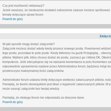
Czy jest możliwość reklamacji?
Jeżeli uważasz, że niesłusznie dostałeś ostrzeżenie zawsze możesz spróbować 
tematy dotyczące spraw forum.
Powrót do góry
Załącz
W jaki sposób mogę dodać załączniki?
Załącznik możesz dodać wtedy kiedy piszesz nowego posta. Powinieneś widzie
tego postu, pozostaw to pole puste. Kiedy klikniesz na guzik
Przeglądaj...
otworzy
plików. Wybierz plik, który chcesz dodać do postu, zaznacz go i kliknij OK, Otwór
komputerze. Jeśli zdecydujesz się na wpisanie komentarza w polu
Komentarz za
odpowiednie uprawnienia nadane przez Administratora forum, będziesz mógł do
przekroczysz maksymalnej ilości załączników.
Administrator forum ustawia limity dotyczące wielkości załanczanych plików, ro
Pamiętaj, że twoim obowiązkiem jest dbać o legalność załanczanych plików. W p
może usunąć załączniki bez twojej wiedzy.
Pamiętaj, że obsługa forum nie odpowiada za stracone dane.
Powrót do góry