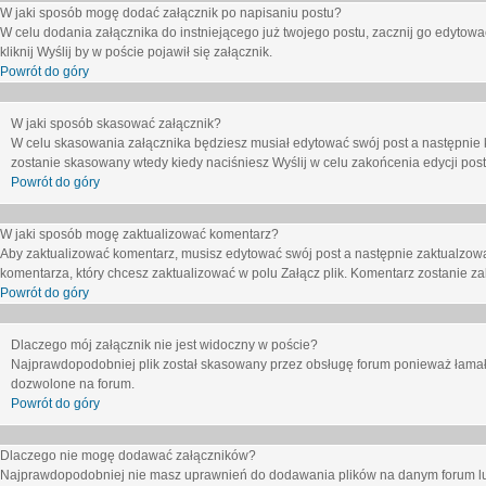
W jaki sposób mogę dodać załącznik po napisaniu postu?
W celu dodania załącznika do instniejącego już twojego postu, zacznij go edytow
kliknij
Wyślij
by w poście pojawił się załącznik.
Powrót do góry
W jaki sposób skasować załącznik?
W celu skasowania załącznika będziesz musiał edytować swój post a następnie 
zostanie skasowany wtedy kiedy naciśniesz
Wyślij
w celu zakońcenia edycji post
Powrót do góry
W jaki sposób mogę zaktualizować komentarz?
Aby zaktualizować komentarz, musisz edytować swój post a następnie zaktualzowa
komentarza, który chcesz zaktualizować w polu
Załącz plik
. Komentarz zostanie z
Powrót do góry
Dlaczego mój załącznik nie jest widoczny w poście?
Najprawdopodobniej plik został skasowany przez obsługę forum ponieważ łamał o
dozwolone na forum.
Powrót do góry
Dlaczego nie mogę dodawać załączników?
Najprawdopodobniej nie masz uprawnień do dodawania plików na danym forum lub 