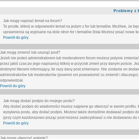
Problemy z 
Jak mogę napisać temat na forum?
To proste, kliknij w odpowiedni temat na jedym z for lub tematów. Możliwe, że b
uprawnienia są wypisane na dole stron for i tematów (lista
Możesz pisać nowe tem
Powrót do góry
Jak mogę zmienić lub usunąć post?
Jeżeli nie jesteś administratorem lub moderatorem forum możesz jedynie zmieniać
przez jakiś czas po jego napisaniu) kliknij w przycisk
zmień
przy danym poście. Jeże
drobnymi literami informujący, ile razy dany post zmieniano. Nie zostanie on dodany
administratorów lub moderatorów (powinni oni powiadomić co zmienili i dlaczego). 
odpowiedział.
Powrót do góry
Jak mogę dodać podpis do mojego postu?
Aby dodać podpis do wiadomości musisz najpierw go stworzyć w swoim profilu. 
wysyłania postu, aby dodać podpis. Możesz także domyślnie dodawać podpis do
(przy czym każdorazowo pisząc post możesz zadecydować o nie dodawaniu do n
Powrót do góry
Jak mogę utworzyć ankietę?