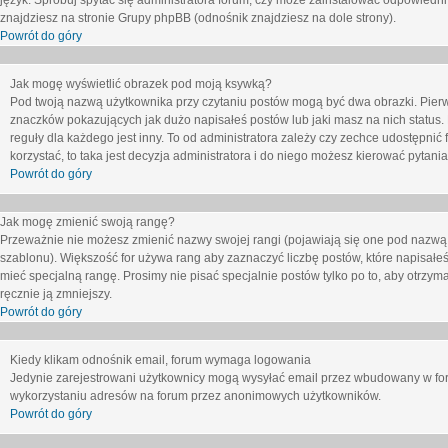
język. Spróbuj spytać się administratora forum, czy może zainstalować odpowiedni j
znajdziesz na stronie Grupy phpBB (odnośnik znajdziesz na dole strony).
Powrót do góry
Jak mogę wyświetlić obrazek pod moją ksywką?
Pod twoją nazwą użytkownika przy czytaniu postów mogą być dwa obrazki. Pierw
znaczków pokazujących jak dużo napisałeś postów lub jaki masz na nich status
reguły dla każdego jest inny. To od administratora zależy czy zechce udostępnić f
korzystać, to taka jest decyzja administratora i do niego możesz kierować pytani
Powrót do góry
Jak mogę zmienić swoją rangę?
Przeważnie nie możesz zmienić nazwy swojej rangi (pojawiają się one pod nazwą u
szablonu). Większość for używa rang aby zaznaczyć liczbę postów, które napisałeś
mieć specjalną rangę. Prosimy nie pisać specjalnie postów tylko po to, aby otrzy
ręcznie ją zmniejszy.
Powrót do góry
Kiedy klikam odnośnik email, forum wymaga logowania
Jedynie zarejestrowani użytkownicy mogą wysyłać email przez wbudowany w foru
wykorzystaniu adresów na forum przez anonimowych użytkowników.
Powrót do góry