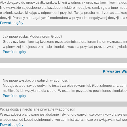
Aby dołączyć do grupy użytkowników kliknij w odnośnik grup użytkowników na górz
Nie wszystkie są dostępne dla każdego, niektóre mogą być zamknięte a inne mogą
o członkowstwo klikając w odpowiedni przycisk. Twoja prośba musi zostać zaakc
decyzji. Prosimy nie nagabywać moderatora w przypadku negatywnej decyzji, ma
Powrót do góry
Jak mogę zostać Moderatorem Grupy?
Grupy użytkowników są tworzone przez administratora forum i to on wyznacza m
w pierwszej kolejności z nim się skontaktować, na przykład przez prywatną wia
Powrót do góry
Prywatne Wi
Nie mogę wysyłać prywatnych wiadomości!
Mogą być tego trzy powody; nie jesteś zarejestrowany lub i/lub zalogowany, adm
możliwość ich wysyłania dla ciebie. W ostatnim przypadku powinieneś skontaktow
Powrót do góry
Wciąż dostaję niechciane prywatne wiadomości!
W przyszłości planowane jest dodanie listy ignorowanych użytkowników dla syste
wiadomości od kogoś poinformuj o tym administratora, może on wyłączyć możliwo
Powrót do góry