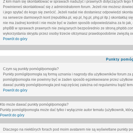
Z kim mam się skontaktować w sprawach nadużyć i prawnych dotyczących tego 
Powinieneś skontaktować się z administratorem forum. Jeżeli nie możesz dowiedz
i jego spytać do kogo się zwrócić. Jeżeli nadal nie dostaniesz odpowiedzi skontak
na serwerze darmowych kont (republika.pl, wp.pl, hg.pl, phg.pl itp.) skontaktuj
nie ma żadnej kontroli i nie może być w żaden sposób odpowiedzialna za to jak,
phpBB w sprawach prawnych nie związanych bezpośrednio ze stroną phpbb.co
wykorzystania skryptu przez osoby trzecie otrzymasz prawdopodobnie zwięzłą od
Powrót do góry
Punkty pomóg
Czym są punkty pomógł/pomogła?
Punkty pomógł/pomogła są formą uznania i nagrody dla użytkowników forum za
pomógł/pomogła nie powinny być w żaden sposób egzekwowane przez użytkown
dawać punkty pomógł/pomogła jest najczęściej zależna od regulaminu bądź tema
Powrót do góry
Kto może dawać punkty pomógł/pomogła?
Punkty pomógł/pomogła może dać tylko i wyłącznie autor tematu (użytkownik, który
Powrót do góry
Dlaczego na niektórych forach pod moim avatarem nie są wyświetlane punkty 