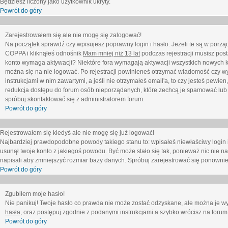
Będziesz liczony jako użytkownik ukryty.
Powrót do góry
Zarejestrowałem się ale nie mogę się zalogować!
Na początek sprawdź czy wpisujesz poprawny login i hasło. Jeżeli te są w porz
COPPA i kliknąłeś odnośnik
Mam mniej niż 13 lat
podczas rejestracji musisz post
konto wymaga aktywacji? Niektóre fora wymagają aktywacji wszystkich nowych k
można się na nie logować. Po rejestracji powinieneś otrzymać wiadomość czy wy
instrukcjami w nim zawartymi, a jeśli nie otrzymałeś email'a, to czy jesteś pew
redukcja dostępu do forum osób nieporządanych, które zechcą je spamować lub 
spróbuj skontaktować się z administratorem forum.
Powrót do góry
Rejestrowałem się kiedyś ale nie mogę się już logować!
Najbardziej prawdopodobne powody takiego stanu to: wpisałeś niewłaściwy login i ha
usunął twoje konto z jakiegoś powodu. Być może stało się tak, ponieważ nic nie n
napisali aby zmniejszyć rozmiar bazy danych. Spróbuj zarejestrować się ponownie
Powrót do góry
Zgubiłem moje hasło!
Nie panikuj! Twoje hasło co prawda nie może zostać odzyskane, ale można je wycz
hasła
, oraz postępuj zgodnie z podanymi instrukcjami a szybko wrócisz na forum
Powrót do góry