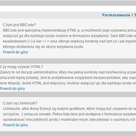
Formatowanie i 
Czym jest BBCode?
BBCode jest specjalną implementacją HTML'a, a możliwość jego używania jest 
wyłączać go dla każdego postu osobno w formularzu wysyłania). Sam BBCode je
kwadratowych [ i ] a nie < i > oraz oferuje większą kontrolę nad tym co i jak bę
którego dostaniesz się ze strony wysyłania postu.
Powrót do góry
Czy mogę używać HTML?
Zależy to od decyzji administratora, który ma pełną kontrolę nad możliwością uż
znaczniki będą działały. Jest to podyktowane względami
bezpieczeństwa
, aby zap
inne kłopoty. Jeżeli HTML jest włączony, możesz wyłączyć go dla każdego postu w
Powrót do góry
Czym są Uśmieszki?
Uśmieszki, albo Ikony Emocji są małymi grafikami, które mogą być używane do wy
szczęście, :( oznacza smutek. Pełna lista ikon jest dostępna z formularza wysy
spowodować nieczytelność postu i moderator może zdecydować o usunięciu ich 
Powrót do góry