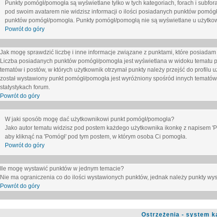
Punkty pomógł/pomogła są wyświetlane tylko w tych kategoriach, forach i subfor
pod swoim avatarem nie widzisz informacji o ilości posiadanych punktów pomógł
punktów pomógł/pomogła. Punkty pomógł/pomogłą nie są wyświetlane u użytkown
Powrót do góry
Jak mogę sprawdzić liczbę i inne informacje związane z punktami, które posiadam j
Liczba posiadanych punktów pomógł/pomogła jest wyświetlana w widoku tematu p
tematów i postów, w których użytkownik otrzymał punkty należy przejść do profilu u
został wystawiony punkt pomógł/pomogła jest wyróżniony spośród innych tematów 
statystykach forum.
Powrót do góry
W jaki sposób mogę dać użytkownikowi punkt pomógł/pomogła?
Jako autor tematu widzisz pod postem każdego użytkownika ikonkę z napisem 'Pom
aby kliknąć na 'Pomógł' pod tym postem, w którym osoba Ci pomogła.
Powrót do góry
Ile mogę wystawić punktów w jednym temacie?
Nie ma ograniczenia co do ilości wystawionych punktów, jednak należy punkty wyst
Powrót do góry
Ostrzeżenia - system k