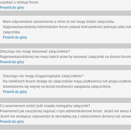
uzyskać u obsługi forum.
Powrót do góry
Mam odpowiednie uprawnienia a mimo to nie mogę dodać załącznika.
Najprawdopodobniej Administrator forum ustawił limit wielkości jednego pliku lu
załącznika.
Powrót do góry
Dlaczego nie mogę skasować załączników?
Najprawdopodobniej nie masz takich praw by kasować załączniki na danym forum. J
Powrót do góry
Dlaczego nie mogę ściągać/ogladać załączników?
Na niektórych forach dostęp do załączników mają użytkownicy lub grupy użytkow
dowiedzenia się więcej na temat możliwości oglądania załączników.
Powrót do góry
Co powinienem zrobić jeśli znajdę nielegalny załącznik?
Powinieneś jak naszybciej napisać o tym administratorowi forum. Jeżeli nie wiesz k
Jeżeli nie dostajesz odpowiedzi to skontaktuj się z właścicielem domeny lub serwe
Powrót do góry