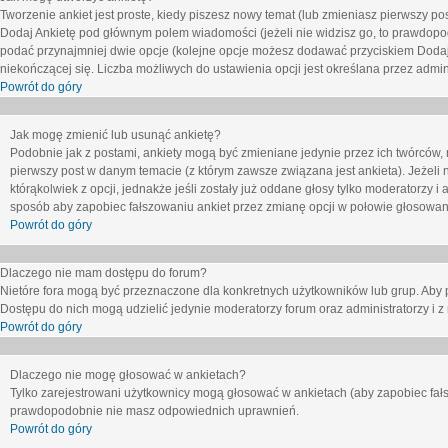
Tworzenie ankiet jest proste, kiedy piszesz nowy temat (lub zmieniasz pierwszy p
Dodaj Ankietę
pod głównym polem wiadomości (jeżeli nie widzisz go, to prawdopodo
podać przynajmniej dwie opcje (kolejne opcje możesz dodawać przyciskiem
Dodaj
niekończącej się. Liczba możliwych do ustawienia opcji jest określana przez admini
Powrót do góry
Jak mogę zmienić lub usunąć ankietę?
Podobnie jak z postami, ankiety mogą być zmieniane jedynie przez ich twórców,
pierwszy post w danym temacie (z którym zawsze związana jest ankieta). Jeżeli 
którąkolwiek z opcji, jednakże jeśli zostały już oddane głosy tylko moderatorzy i
sposób aby zapobiec fałszowaniu ankiet przez zmianę opcji w połowie głosowan
Powrót do góry
Dlaczego nie mam dostępu do forum?
Nietóre fora mogą być przeznaczone dla konkretnych użytkowników lub grup. Aby pr
Dostępu do nich mogą udzielić jedynie moderatorzy forum oraz administratorzy i z
Powrót do góry
Dlaczego nie mogę głosować w ankietach?
Tylko zarejestrowani użytkownicy mogą głosować w ankietach (aby zapobiec fałs
prawdopodobnie nie masz odpowiednich uprawnień.
Powrót do góry