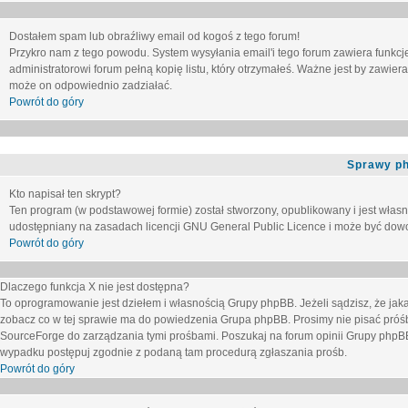
Dostałem spam lub obraźliwy email od kogoś z tego forum!
Przykro nam z tego powodu. System wysyłania email'i tego forum zawiera funkcje u
administratorowi forum pełną kopię listu, który otrzymałeś. Ważne jest by zawie
może on odpowiednio zadziałać.
Powrót do góry
Sprawy p
Kto napisał ten skrypt?
Ten program (w podstawowej formie) został stworzony, opublikowany i jest włas
udostępniany na zasadach licencji GNU General Public Licence i może być dow
Powrót do góry
Dlaczego funkcja X nie jest dostępna?
To oprogramowanie jest dziełem i własnością Grupy phpBB. Jeżeli sądzisz, że ja
zobacz co w tej sprawie ma do powiedzenia Grupa phpBB. Prosimy nie pisać próś
SourceForge do zarządzania tymi prośbami. Poszukaj na forum opinii Grupy phpBB n
wypadku postępuj zgodnie z podaną tam procedurą zgłaszania prośb.
Powrót do góry