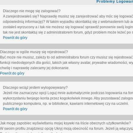
Problemy Logowani
Dlaczego nie mogę się zalogować?
A zarejestrowałeś się? Naprawdę musisz się zarejestrować aby móc się logować. 
odpowiednią informację)? W takim wypadku skontaktuj się z webmasterem lub adm
zostałeś wyrzucony a i tak nie możesz się logować sprawdź ponownie swój login i
tak nie jest skontaktuj się z administratorem forum, gdyż problem może leżeć po s
Powrót do góry
Dlaczego w ogóle muszę się rejestrować?
Być może nie musisz, zależy to od administratora forum czy musisz się rejestrowa
funkcji niedostępnych dla gości, takich jak własny avatar, prywatne wiadomości, wy
chwilę i naprawdę zalecamy jej dokonanie.
Powrót do góry
Dlaczego wciąż jestem wylogowywany?
Jeżeli nie zaznaczysz opcji
Loguj mnie automatycznie
podczas logowania na fo
wykorzystaniu twojego konta przez kogokolwiek innego. Aby pozostawać zalogow
publicznego komputera, np. w bibliotece, kawiarni internetowej czy na uczelni.
Powrót do góry
Jak mogę zapobiec wyświetlaniu mojej ksywki na liście obecnych użytkowników?
W swoim profilu znajdziesz opcję
Ukryj moją obecność na forum
. Jeżeli ją
włączys