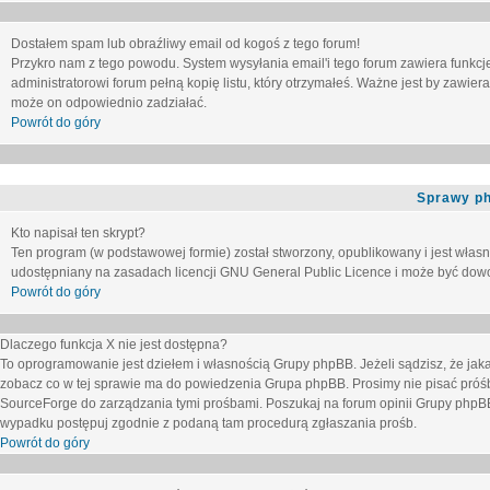
Dostałem spam lub obraźliwy email od kogoś z tego forum!
Przykro nam z tego powodu. System wysyłania email'i tego forum zawiera funkcje u
administratorowi forum pełną kopię listu, który otrzymałeś. Ważne jest by zawie
może on odpowiednio zadziałać.
Powrót do góry
Sprawy p
Kto napisał ten skrypt?
Ten program (w podstawowej formie) został stworzony, opublikowany i jest włas
udostępniany na zasadach licencji GNU General Public Licence i może być dow
Powrót do góry
Dlaczego funkcja X nie jest dostępna?
To oprogramowanie jest dziełem i własnością Grupy phpBB. Jeżeli sądzisz, że ja
zobacz co w tej sprawie ma do powiedzenia Grupa phpBB. Prosimy nie pisać próś
SourceForge do zarządzania tymi prośbami. Poszukaj na forum opinii Grupy phpBB n
wypadku postępuj zgodnie z podaną tam procedurą zgłaszania prośb.
Powrót do góry