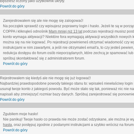
Będziesz liczony jako użytkownik ukryty.
Powrót do góry
Zarejestrowałem się ale nie mogę się zalogować!
Na początek sprawdź czy wpisujesz poprawny login i hasło. Jeżeli te są w porz
COPPA i kliknąłeś odnośnik
Mam mniej niż 13 lat
podczas rejestracji musisz post
konto wymaga aktywacji? Niektóre fora wymagają aktywacji wszystkich nowych k
można się na nie logować. Po rejestracji powinieneś otrzymać wiadomość czy wy
instrukcjami w nim zawartymi, a jeśli nie otrzymałeś email'a, to czy jesteś pew
redukcja dostępu do forum osób nieporządanych, które zechcą je spamować lub 
spróbuj skontaktować się z administratorem forum.
Powrót do góry
Rejestrowałem się kiedyś ale nie mogę się już logować!
Najbardziej prawdopodobne powody takiego stanu to: wpisałeś niewłaściwy login i ha
usunął twoje konto z jakiegoś powodu. Być może stało się tak, ponieważ nic nie n
napisali aby zmniejszyć rozmiar bazy danych. Spróbuj zarejestrować się ponownie
Powrót do góry
Zgubiłem moje hasło!
Nie panikuj! Twoje hasło co prawda nie może zostać odzyskane, ale można je wycz
hasła
, oraz postępuj zgodnie z podanymi instrukcjami a szybko wrócisz na forum
Powrót do góry