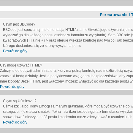
Formatowanie i 
Czym jest BBCode?
BBCode jest specjalną implementacją HTML'a, a możliwość jego używania jest 
wyłączać go dla każdego postu osobno w formularzu wysyłania). Sam BBCode je
kwadratowych [ i ] a nie < i > oraz oferuje większą kontrolę nad tym co i jak bę
którego dostaniesz się ze strony wysyłania postu.
Powrót do góry
Czy mogę używać HTML?
Zależy to od decyzji administratora, który ma pełną kontrolę nad możliwością uż
znaczniki będą działały. Jest to podyktowane względami
bezpieczeństwa
, aby zap
inne kłopoty. Jeżeli HTML jest włączony, możesz wyłączyć go dla każdego postu w
Powrót do góry
Czym są Uśmieszki?
Uśmieszki, albo Ikony Emocji są małymi grafikami, które mogą być używane do wy
szczęście, :( oznacza smutek. Pełna lista ikon jest dostępna z formularza wysy
spowodować nieczytelność postu i moderator może zdecydować o usunięciu ich 
Powrót do góry