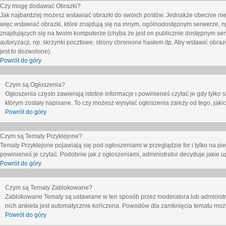
Czy mogę dodawać Obrazki?
Jak najbardziej możesz wstawiać obrazki do swoich postów. Jednakże obecnie nie
więc wstawiać obrazki, które znajdują się na innym, ogólnodostępnym serwerze, n
znajdujących się na twoim komputerze (chyba że jest on publicznie dostępnym 
autoryzacji, np. skrzynki pocztowe, strony chronione hasłem itp. Aby wstawić obr
jest to dozwolone).
Powrót do góry
Czym są Ogłoszenia?
Ogłoszenia często zawierają istotne informacje i powinieneś czytać je gdy tylko 
którym zostały napisane. To czy możesz wysyłać ogłoszenia zależy od tego, jak
Powrót do góry
Czym są Tematy Przyklejone?
Tematy Przyklejone pojawiają się pod ogłoszeniami w przeglądzie for i tylko na pi
powinieneś je czytać. Podobnie jak z ogłoszeniami, administrator decyduje jakie
Powrót do góry
Czym są Tematy Zablokowane?
Zablokowane Tematy są ustawiane w ten sposób przez moderatora lub administr
nich ankieta jest automatycznie kończona. Powodów dla zamknięcia tematu moż
Powrót do góry