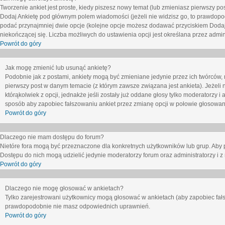
Tworzenie ankiet jest proste, kiedy piszesz nowy temat (lub zmieniasz pierwszy p
Dodaj Ankietę
pod głównym polem wiadomości (jeżeli nie widzisz go, to prawdopodo
podać przynajmniej dwie opcje (kolejne opcje możesz dodawać przyciskiem
Dodaj
niekończącej się. Liczba możliwych do ustawienia opcji jest określana przez admini
Powrót do góry
Jak mogę zmienić lub usunąć ankietę?
Podobnie jak z postami, ankiety mogą być zmieniane jedynie przez ich twórców,
pierwszy post w danym temacie (z którym zawsze związana jest ankieta). Jeżeli 
którąkolwiek z opcji, jednakże jeśli zostały już oddane głosy tylko moderatorzy i
sposób aby zapobiec fałszowaniu ankiet przez zmianę opcji w połowie głosowan
Powrót do góry
Dlaczego nie mam dostępu do forum?
Nietóre fora mogą być przeznaczone dla konkretnych użytkowników lub grup. Aby pr
Dostępu do nich mogą udzielić jedynie moderatorzy forum oraz administratorzy i z
Powrót do góry
Dlaczego nie mogę głosować w ankietach?
Tylko zarejestrowani użytkownicy mogą głosować w ankietach (aby zapobiec fałs
prawdopodobnie nie masz odpowiednich uprawnień.
Powrót do góry