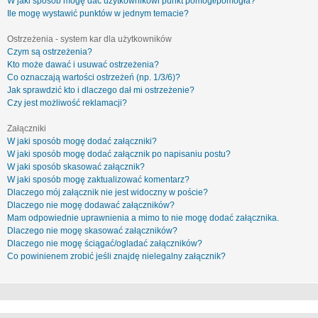
W jaki sposób mogę dać użytkownikowi punkt pomógł/pomogła?
Ile mogę wystawić punktów w jednym temacie?
Ostrzeżenia - system kar dla użytkowników
Czym są ostrzeżenia?
Kto może dawać i usuwać ostrzeżenia?
Co oznaczają wartości ostrzeżeń (np. 1/3/6)?
Jak sprawdzić kto i dlaczego dał mi ostrzeżenie?
Czy jest możliwość reklamacji?
Załączniki
W jaki sposób mogę dodać załączniki?
W jaki sposób mogę dodać załącznik po napisaniu postu?
W jaki sposób skasować załącznik?
W jaki sposób mogę zaktualizować komentarz?
Dlaczego mój załącznik nie jest widoczny w poście?
Dlaczego nie mogę dodawać załączników?
Mam odpowiednie uprawnienia a mimo to nie mogę dodać załącznika.
Dlaczego nie mogę skasować załączników?
Dlaczego nie mogę ściągać/ogladać załączników?
Co powinienem zrobić jeśli znajdę nielegalny załącznik?