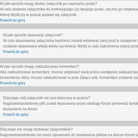
W jaki sposób mogę dodać załącznik po napisaniu postu?
W celu dodania załącznika do instniejącego już twojego postu, zacznij go edytow
kliknij
Wyślij
by w poście pojawił się załącznik.
Powrót do góry
W jaki sposób skasować załącznik?
W celu skasowania załącznika będziesz musiał edytować swój post a następnie 
zostanie skasowany wtedy kiedy naciśniesz
Wyślij
w celu zakońcenia edycji post
Powrót do góry
W jaki sposób mogę zaktualizować komentarz?
Aby zaktualizować komentarz, musisz edytować swój post a następnie zaktualzowa
komentarza, który chcesz zaktualizować w polu
Załącz plik
. Komentarz zostanie z
Powrót do góry
Dlaczego mój załącznik nie jest widoczny w poście?
Najprawdopodobniej plik został skasowany przez obsługę forum ponieważ łamał o
dozwolone na forum.
Powrót do góry
Dlaczego nie mogę dodawać załączników?
Najprawdopodobniej nie masz uprawnień do dodawania plików na danym forum lub 