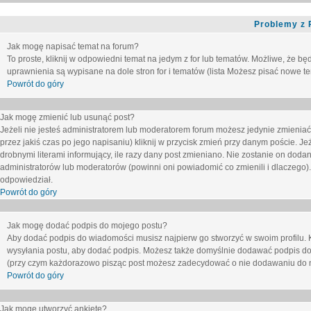
Problemy z 
Jak mogę napisać temat na forum?
To proste, kliknij w odpowiedni temat na jedym z for lub tematów. Możliwe, że b
uprawnienia są wypisane na dole stron for i tematów (lista
Możesz pisać nowe tem
Powrót do góry
Jak mogę zmienić lub usunąć post?
Jeżeli nie jesteś administratorem lub moderatorem forum możesz jedynie zmieniać
przez jakiś czas po jego napisaniu) kliknij w przycisk
zmień
przy danym poście. Jeże
drobnymi literami informujący, ile razy dany post zmieniano. Nie zostanie on dodany
administratorów lub moderatorów (powinni oni powiadomić co zmienili i dlaczego). 
odpowiedział.
Powrót do góry
Jak mogę dodać podpis do mojego postu?
Aby dodać podpis do wiadomości musisz najpierw go stworzyć w swoim profilu. 
wysyłania postu, aby dodać podpis. Możesz także domyślnie dodawać podpis do
(przy czym każdorazowo pisząc post możesz zadecydować o nie dodawaniu do n
Powrót do góry
Jak mogę utworzyć ankietę?