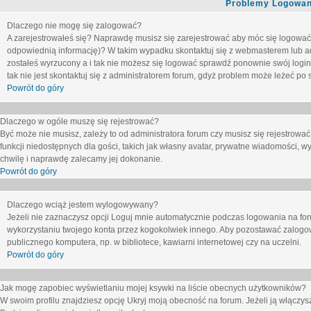
Problemy Logowani
Dlaczego nie mogę się zalogować?
A zarejestrowałeś się? Naprawdę musisz się zarejestrować aby móc się logować. 
odpowiednią informację)? W takim wypadku skontaktuj się z webmasterem lub adm
zostałeś wyrzucony a i tak nie możesz się logować sprawdź ponownie swój login i
tak nie jest skontaktuj się z administratorem forum, gdyż problem może leżeć po s
Powrót do góry
Dlaczego w ogóle muszę się rejestrować?
Być może nie musisz, zależy to od administratora forum czy musisz się rejestrowa
funkcji niedostępnych dla gości, takich jak własny avatar, prywatne wiadomości, wy
chwilę i naprawdę zalecamy jej dokonanie.
Powrót do góry
Dlaczego wciąż jestem wylogowywany?
Jeżeli nie zaznaczysz opcji
Loguj mnie automatycznie
podczas logowania na fo
wykorzystaniu twojego konta przez kogokolwiek innego. Aby pozostawać zalogow
publicznego komputera, np. w bibliotece, kawiarni internetowej czy na uczelni.
Powrót do góry
Jak mogę zapobiec wyświetlaniu mojej ksywki na liście obecnych użytkowników?
W swoim profilu znajdziesz opcję
Ukryj moją obecność na forum
. Jeżeli ją
włączys