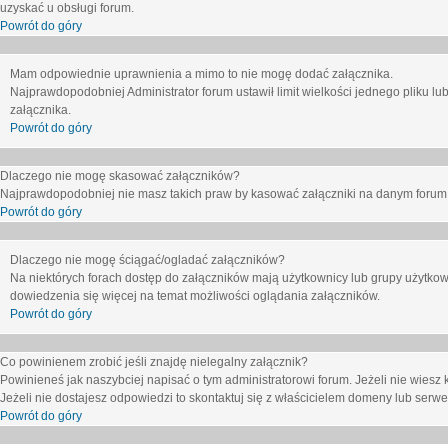
uzyskać u obsługi forum.
Powrót do góry
Mam odpowiednie uprawnienia a mimo to nie mogę dodać załącznika.
Najprawdopodobniej Administrator forum ustawił limit wielkości jednego pliku lu
załącznika.
Powrót do góry
Dlaczego nie mogę skasować załączników?
Najprawdopodobniej nie masz takich praw by kasować załączniki na danym forum. J
Powrót do góry
Dlaczego nie mogę ściągać/ogladać załączników?
Na niektórych forach dostęp do załączników mają użytkownicy lub grupy użytkow
dowiedzenia się więcej na temat możliwości oglądania załączników.
Powrót do góry
Co powinienem zrobić jeśli znajdę nielegalny załącznik?
Powinieneś jak naszybciej napisać o tym administratorowi forum. Jeżeli nie wiesz k
Jeżeli nie dostajesz odpowiedzi to skontaktuj się z właścicielem domeny lub serwe
Powrót do góry