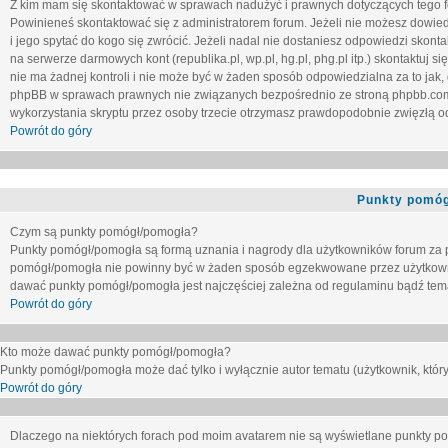
Z kim mam się skontaktować w sprawach nadużyć i prawnych dotyczących tego 
Powinieneś skontaktować się z administratorem forum. Jeżeli nie możesz dowiedz
i jego spytać do kogo się zwrócić. Jeżeli nadal nie dostaniesz odpowiedzi skontak
na serwerze darmowych kont (republika.pl, wp.pl, hg.pl, phg.pl itp.) skontaktuj
nie ma żadnej kontroli i nie może być w żaden sposób odpowiedzialna za to jak,
phpBB w sprawach prawnych nie związanych bezpośrednio ze stroną phpbb.co
wykorzystania skryptu przez osoby trzecie otrzymasz prawdopodobnie zwięzłą od
Powrót do góry
Punkty pomóg
Czym są punkty pomógł/pomogła?
Punkty pomógł/pomogła są formą uznania i nagrody dla użytkowników forum za
pomógł/pomogła nie powinny być w żaden sposób egzekwowane przez użytkown
dawać punkty pomógł/pomogła jest najczęściej zależna od regulaminu bądź tema
Powrót do góry
Kto może dawać punkty pomógł/pomogła?
Punkty pomógł/pomogła może dać tylko i wyłącznie autor tematu (użytkownik, który
Powrót do góry
Dlaczego na niektórych forach pod moim avatarem nie są wyświetlane punkty 