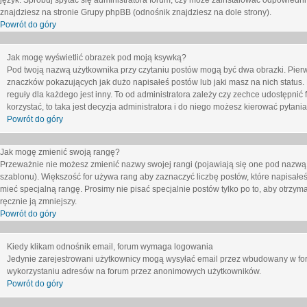
język. Spróbuj spytać się administratora forum, czy może zainstalować odpowiedni j
znajdziesz na stronie Grupy phpBB (odnośnik znajdziesz na dole strony).
Powrót do góry
Jak mogę wyświetlić obrazek pod moją ksywką?
Pod twoją nazwą użytkownika przy czytaniu postów mogą być dwa obrazki. Pierw
znaczków pokazujących jak dużo napisałeś postów lub jaki masz na nich status
reguły dla każdego jest inny. To od administratora zależy czy zechce udostępnić f
korzystać, to taka jest decyzja administratora i do niego możesz kierować pytani
Powrót do góry
Jak mogę zmienić swoją rangę?
Przeważnie nie możesz zmienić nazwy swojej rangi (pojawiają się one pod nazwą u
szablonu). Większość for używa rang aby zaznaczyć liczbę postów, które napisałeś
mieć specjalną rangę. Prosimy nie pisać specjalnie postów tylko po to, aby otrzy
ręcznie ją zmniejszy.
Powrót do góry
Kiedy klikam odnośnik email, forum wymaga logowania
Jedynie zarejestrowani użytkownicy mogą wysyłać email przez wbudowany w foru
wykorzystaniu adresów na forum przez anonimowych użytkowników.
Powrót do góry