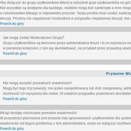
Aby dołączyć do grupy użytkowników kliknij w odnośnik grup użytkowników na górz
Nie wszystkie są dostępne dla każdego, niektóre mogą być zamknięte a inne mogą
o członkowstwo klikając w odpowiedni przycisk. Twoja prośba musi zostać zaakc
decyzji. Prosimy nie nagabywać moderatora w przypadku negatywnej decyzji, ma
Powrót do góry
Jak mogę zostać Moderatorem Grupy?
Grupy użytkowników są tworzone przez administratora forum i to on wyznacza m
w pierwszej kolejności z nim się skontaktować, na przykład przez prywatną wia
Powrót do góry
Prywatne Wi
Nie mogę wysyłać prywatnych wiadomości!
Mogą być tego trzy powody; nie jesteś zarejestrowany lub i/lub zalogowany, adm
możliwość ich wysyłania dla ciebie. W ostatnim przypadku powinieneś skontaktow
Powrót do góry
Wciąż dostaję niechciane prywatne wiadomości!
W przyszłości planowane jest dodanie listy ignorowanych użytkowników dla syste
wiadomości od kogoś poinformuj o tym administratora, może on wyłączyć możliwo
Powrót do góry