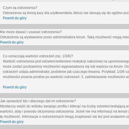
Czym są ostrzeżenia?
Ostrzeżenia są formą kary dla użytkowników, którzy nie stosują się do ogólno pr
Powrót do góry
Kto może dawać i usuwać ostrzeżenia?
Ostrzeżenia są wystawiane przez administratora forum. Taką możliwość mogą mieć
Powrót do góry
Co oznaczają wartości ostrzeżeń (np. 1/3/6)?
Wartość ostrzeżenia jest odzwierciedleniem restrykcji nałożonej na upomnianeg
może zostać pozbawiony możliwości wypowiadania się lub wejścia na forum. Ost
ostrzeżeń ustala administrator, podobnie jak czas jego trwania. Przykład: 1/3/6
możliwości pisania postów po wartości ostrzeżeń: 3, zablokowanie możliwości we
Powrót do góry
Jak sprawdzić kto i dlaczego dał mi ostrzeżenie?
Wystarczy wejść do widoku swojego profilu i kliknąć na liczbę odzwierciedlającą w
wartości, daty i powodu otrzymania ostrzeżenia. Jeżeli nie ma informacji na temat 
tę możliwość. Informacje o ostrzeżeniach mogą znajdować się też pod avatarem uż
Powrót do góry