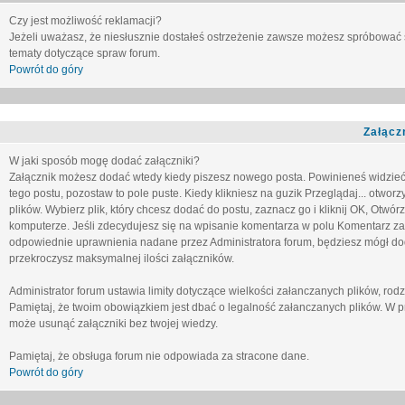
Czy jest możliwość reklamacji?
Jeżeli uważasz, że niesłusznie dostałeś ostrzeżenie zawsze możesz spróbować 
tematy dotyczące spraw forum.
Powrót do góry
Załącz
W jaki sposób mogę dodać załączniki?
Załącznik możesz dodać wtedy kiedy piszesz nowego posta. Powinieneś widzie
tego postu, pozostaw to pole puste. Kiedy klikniesz na guzik
Przeglądaj...
otworzy
plików. Wybierz plik, który chcesz dodać do postu, zaznacz go i kliknij OK, Otwór
komputerze. Jeśli zdecydujesz się na wpisanie komentarza w polu
Komentarz za
odpowiednie uprawnienia nadane przez Administratora forum, będziesz mógł do
przekroczysz maksymalnej ilości załączników.
Administrator forum ustawia limity dotyczące wielkości załanczanych plików, ro
Pamiętaj, że twoim obowiązkiem jest dbać o legalność załanczanych plików. W p
może usunąć załączniki bez twojej wiedzy.
Pamiętaj, że obsługa forum nie odpowiada za stracone dane.
Powrót do góry