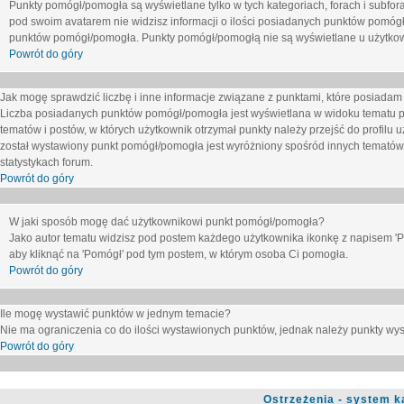
Punkty pomógł/pomogła są wyświetlane tylko w tych kategoriach, forach i subfor
pod swoim avatarem nie widzisz informacji o ilości posiadanych punktów pomógł
punktów pomógł/pomogła. Punkty pomógł/pomogłą nie są wyświetlane u użytkown
Powrót do góry
Jak mogę sprawdzić liczbę i inne informacje związane z punktami, które posiadam j
Liczba posiadanych punktów pomógł/pomogła jest wyświetlana w widoku tematu p
tematów i postów, w których użytkownik otrzymał punkty należy przejść do profilu u
został wystawiony punkt pomógł/pomogła jest wyróżniony spośród innych tematów 
statystykach forum.
Powrót do góry
W jaki sposób mogę dać użytkownikowi punkt pomógł/pomogła?
Jako autor tematu widzisz pod postem każdego użytkownika ikonkę z napisem 'Pom
aby kliknąć na 'Pomógł' pod tym postem, w którym osoba Ci pomogła.
Powrót do góry
Ile mogę wystawić punktów w jednym temacie?
Nie ma ograniczenia co do ilości wystawionych punktów, jednak należy punkty wyst
Powrót do góry
Ostrzeżenia - system k