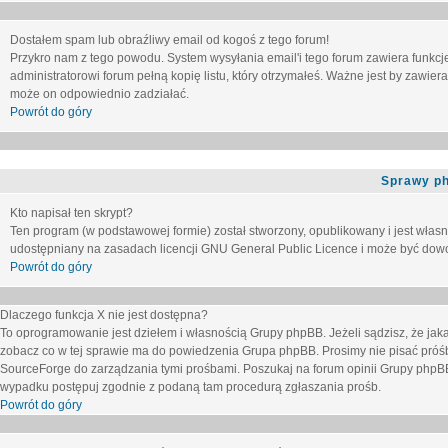
Dostałem spam lub obraźliwy email od kogoś z tego forum!
Przykro nam z tego powodu. System wysyłania email'i tego forum zawiera funkcje u
administratorowi forum pełną kopię listu, który otrzymałeś. Ważne jest by zawie
może on odpowiednio zadziałać.
Powrót do góry
Sprawy p
Kto napisał ten skrypt?
Ten program (w podstawowej formie) został stworzony, opublikowany i jest włas
udostępniany na zasadach licencji GNU General Public Licence i może być dow
Powrót do góry
Dlaczego funkcja X nie jest dostępna?
To oprogramowanie jest dziełem i własnością Grupy phpBB. Jeżeli sądzisz, że ja
zobacz co w tej sprawie ma do powiedzenia Grupa phpBB. Prosimy nie pisać próś
SourceForge do zarządzania tymi prośbami. Poszukaj na forum opinii Grupy phpBB n
wypadku postępuj zgodnie z podaną tam procedurą zgłaszania prośb.
Powrót do góry