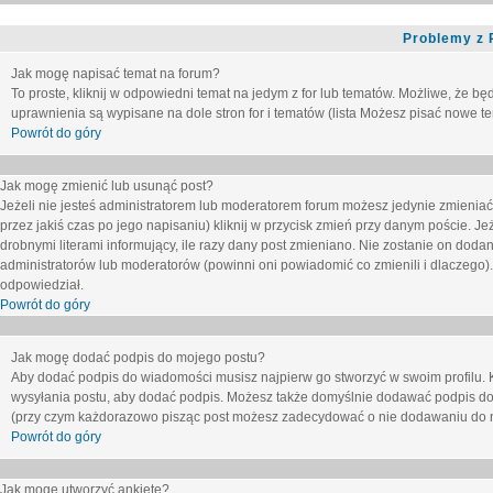
Problemy z 
Jak mogę napisać temat na forum?
To proste, kliknij w odpowiedni temat na jedym z for lub tematów. Możliwe, że b
uprawnienia są wypisane na dole stron for i tematów (lista
Możesz pisać nowe tem
Powrót do góry
Jak mogę zmienić lub usunąć post?
Jeżeli nie jesteś administratorem lub moderatorem forum możesz jedynie zmieniać
przez jakiś czas po jego napisaniu) kliknij w przycisk
zmień
przy danym poście. Jeże
drobnymi literami informujący, ile razy dany post zmieniano. Nie zostanie on dodany
administratorów lub moderatorów (powinni oni powiadomić co zmienili i dlaczego). 
odpowiedział.
Powrót do góry
Jak mogę dodać podpis do mojego postu?
Aby dodać podpis do wiadomości musisz najpierw go stworzyć w swoim profilu. 
wysyłania postu, aby dodać podpis. Możesz także domyślnie dodawać podpis do
(przy czym każdorazowo pisząc post możesz zadecydować o nie dodawaniu do n
Powrót do góry
Jak mogę utworzyć ankietę?