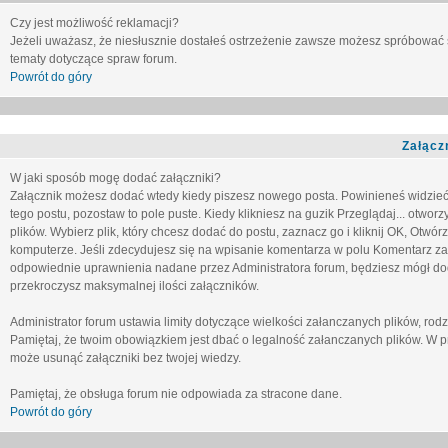
Czy jest możliwość reklamacji?
Jeżeli uważasz, że niesłusznie dostałeś ostrzeżenie zawsze możesz spróbować 
tematy dotyczące spraw forum.
Powrót do góry
Załącz
W jaki sposób mogę dodać załączniki?
Załącznik możesz dodać wtedy kiedy piszesz nowego posta. Powinieneś widzie
tego postu, pozostaw to pole puste. Kiedy klikniesz na guzik
Przeglądaj...
otworzy
plików. Wybierz plik, który chcesz dodać do postu, zaznacz go i kliknij OK, Otwór
komputerze. Jeśli zdecydujesz się na wpisanie komentarza w polu
Komentarz za
odpowiednie uprawnienia nadane przez Administratora forum, będziesz mógł do
przekroczysz maksymalnej ilości załączników.
Administrator forum ustawia limity dotyczące wielkości załanczanych plików, ro
Pamiętaj, że twoim obowiązkiem jest dbać o legalność załanczanych plików. W p
może usunąć załączniki bez twojej wiedzy.
Pamiętaj, że obsługa forum nie odpowiada za stracone dane.
Powrót do góry