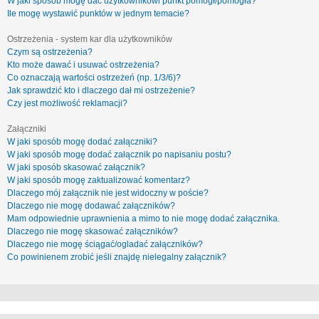
W jaki sposób mogę dać użytkownikowi punkt pomógł/pomogła?
Ile mogę wystawić punktów w jednym temacie?
Ostrzeżenia - system kar dla użytkowników
Czym są ostrzeżenia?
Kto może dawać i usuwać ostrzeżenia?
Co oznaczają wartości ostrzeżeń (np. 1/3/6)?
Jak sprawdzić kto i dlaczego dał mi ostrzeżenie?
Czy jest możliwość reklamacji?
Załączniki
W jaki sposób mogę dodać załączniki?
W jaki sposób mogę dodać załącznik po napisaniu postu?
W jaki sposób skasować załącznik?
W jaki sposób mogę zaktualizować komentarz?
Dlaczego mój załącznik nie jest widoczny w poście?
Dlaczego nie mogę dodawać załączników?
Mam odpowiednie uprawnienia a mimo to nie mogę dodać załącznika.
Dlaczego nie mogę skasować załączników?
Dlaczego nie mogę ściągać/ogladać załączników?
Co powinienem zrobić jeśli znajdę nielegalny załącznik?