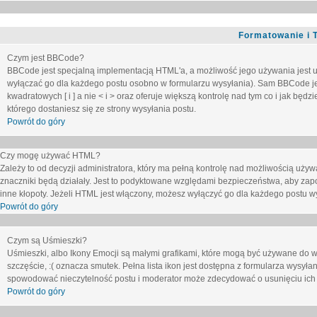
Formatowanie i 
Czym jest BBCode?
BBCode jest specjalną implementacją HTML'a, a możliwość jego używania jest 
wyłączać go dla każdego postu osobno w formularzu wysyłania). Sam BBCode je
kwadratowych [ i ] a nie < i > oraz oferuje większą kontrolę nad tym co i jak bę
którego dostaniesz się ze strony wysyłania postu.
Powrót do góry
Czy mogę używać HTML?
Zależy to od decyzji administratora, który ma pełną kontrolę nad możliwością uż
znaczniki będą działały. Jest to podyktowane względami
bezpieczeństwa
, aby zap
inne kłopoty. Jeżeli HTML jest włączony, możesz wyłączyć go dla każdego postu w
Powrót do góry
Czym są Uśmieszki?
Uśmieszki, albo Ikony Emocji są małymi grafikami, które mogą być używane do wy
szczęście, :( oznacza smutek. Pełna lista ikon jest dostępna z formularza wysy
spowodować nieczytelność postu i moderator może zdecydować o usunięciu ich 
Powrót do góry