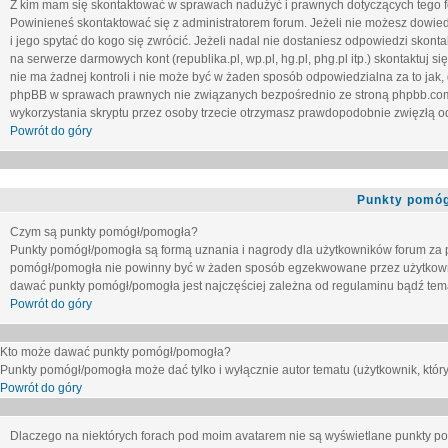
Z kim mam się skontaktować w sprawach nadużyć i prawnych dotyczących tego 
Powinieneś skontaktować się z administratorem forum. Jeżeli nie możesz dowiedz
i jego spytać do kogo się zwrócić. Jeżeli nadal nie dostaniesz odpowiedzi skontak
na serwerze darmowych kont (republika.pl, wp.pl, hg.pl, phg.pl itp.) skontaktuj
nie ma żadnej kontroli i nie może być w żaden sposób odpowiedzialna za to jak,
phpBB w sprawach prawnych nie związanych bezpośrednio ze stroną phpbb.co
wykorzystania skryptu przez osoby trzecie otrzymasz prawdopodobnie zwięzłą od
Powrót do góry
Punkty pomóg
Czym są punkty pomógł/pomogła?
Punkty pomógł/pomogła są formą uznania i nagrody dla użytkowników forum za
pomógł/pomogła nie powinny być w żaden sposób egzekwowane przez użytkown
dawać punkty pomógł/pomogła jest najczęściej zależna od regulaminu bądź tema
Powrót do góry
Kto może dawać punkty pomógł/pomogła?
Punkty pomógł/pomogła może dać tylko i wyłącznie autor tematu (użytkownik, który
Powrót do góry
Dlaczego na niektórych forach pod moim avatarem nie są wyświetlane punkty 