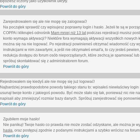
Będziesz liczony jako użytkownik ukryty.
Powrót do góry
Zarejestrowałem się ale nie mogę się zalogować!
Na początek sprawdź czy wpisujesz poprawny login i hasło. Jeżeli te są w porz
COPPA i kliknąłeś odnośnik
Mam mniej niż 13 lat
podczas rejestracji musisz post
konto wymaga aktywacji? Niektóre fora wymagają aktywacji wszystkich nowych k
można się na nie logować. Po rejestracji powinieneś otrzymać wiadomość czy wy
instrukcjami w nim zawartymi, a jeśli nie otrzymałeś email'a, to czy jesteś pew
redukcja dostępu do forum osób nieporządanych, które zechcą je spamować lub 
spróbuj skontaktować się z administratorem forum.
Powrót do góry
Rejestrowałem się kiedyś ale nie mogę się już logować!
Najbardziej prawdopodobne powody takiego stanu to: wpisałeś niewłaściwy login i ha
usunął twoje konto z jakiegoś powodu. Być może stało się tak, ponieważ nic nie n
napisali aby zmniejszyć rozmiar bazy danych. Spróbuj zarejestrować się ponownie
Powrót do góry
Zgubiłem moje hasło!
Nie panikuj! Twoje hasło co prawda nie może zostać odzyskane, ale można je wycz
hasła
, oraz postępuj zgodnie z podanymi instrukcjami a szybko wrócisz na forum
Powrót do góry