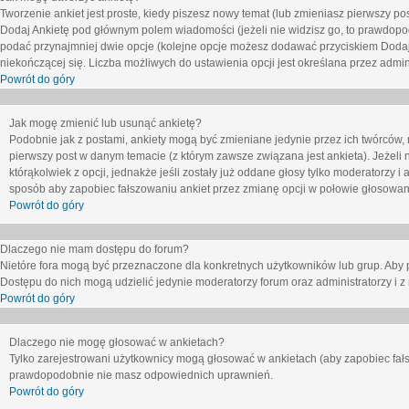
Tworzenie ankiet jest proste, kiedy piszesz nowy temat (lub zmieniasz pierwszy p
Dodaj Ankietę
pod głównym polem wiadomości (jeżeli nie widzisz go, to prawdopodo
podać przynajmniej dwie opcje (kolejne opcje możesz dodawać przyciskiem
Dodaj
niekończącej się. Liczba możliwych do ustawienia opcji jest określana przez admini
Powrót do góry
Jak mogę zmienić lub usunąć ankietę?
Podobnie jak z postami, ankiety mogą być zmieniane jedynie przez ich twórców,
pierwszy post w danym temacie (z którym zawsze związana jest ankieta). Jeżeli 
którąkolwiek z opcji, jednakże jeśli zostały już oddane głosy tylko moderatorzy i
sposób aby zapobiec fałszowaniu ankiet przez zmianę opcji w połowie głosowan
Powrót do góry
Dlaczego nie mam dostępu do forum?
Nietóre fora mogą być przeznaczone dla konkretnych użytkowników lub grup. Aby pr
Dostępu do nich mogą udzielić jedynie moderatorzy forum oraz administratorzy i z
Powrót do góry
Dlaczego nie mogę głosować w ankietach?
Tylko zarejestrowani użytkownicy mogą głosować w ankietach (aby zapobiec fałs
prawdopodobnie nie masz odpowiednich uprawnień.
Powrót do góry