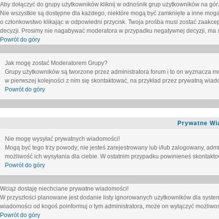
Aby dołączyć do grupy użytkowników kliknij w odnośnik grup użytkowników na górz
Nie wszystkie są dostępne dla każdego, niektóre mogą być zamknięte a inne mogą
o członkowstwo klikając w odpowiedni przycisk. Twoja prośba musi zostać zaakc
decyzji. Prosimy nie nagabywać moderatora w przypadku negatywnej decyzji, ma
Powrót do góry
Jak mogę zostać Moderatorem Grupy?
Grupy użytkowników są tworzone przez administratora forum i to on wyznacza m
w pierwszej kolejności z nim się skontaktować, na przykład przez prywatną wia
Powrót do góry
Prywatne Wi
Nie mogę wysyłać prywatnych wiadomości!
Mogą być tego trzy powody; nie jesteś zarejestrowany lub i/lub zalogowany, adm
możliwość ich wysyłania dla ciebie. W ostatnim przypadku powinieneś skontaktow
Powrót do góry
Wciąż dostaję niechciane prywatne wiadomości!
W przyszłości planowane jest dodanie listy ignorowanych użytkowników dla syste
wiadomości od kogoś poinformuj o tym administratora, może on wyłączyć możliwo
Powrót do góry