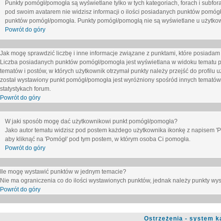
Punkty pomógł/pomogła są wyświetlane tylko w tych kategoriach, forach i subfor
pod swoim avatarem nie widzisz informacji o ilości posiadanych punktów pomógł
punktów pomógł/pomogła. Punkty pomógł/pomogłą nie są wyświetlane u użytkown
Powrót do góry
Jak mogę sprawdzić liczbę i inne informacje związane z punktami, które posiadam j
Liczba posiadanych punktów pomógł/pomogła jest wyświetlana w widoku tematu p
tematów i postów, w których użytkownik otrzymał punkty należy przejść do profilu u
został wystawiony punkt pomógł/pomogła jest wyróżniony spośród innych tematów 
statystykach forum.
Powrót do góry
W jaki sposób mogę dać użytkownikowi punkt pomógł/pomogła?
Jako autor tematu widzisz pod postem każdego użytkownika ikonkę z napisem 'Pom
aby kliknąć na 'Pomógł' pod tym postem, w którym osoba Ci pomogła.
Powrót do góry
Ile mogę wystawić punktów w jednym temacie?
Nie ma ograniczenia co do ilości wystawionych punktów, jednak należy punkty wyst
Powrót do góry
Ostrzeżenia - system k