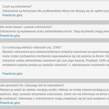
Czym są ostrzeżenia?
Ostrzeżenia są formą kary dla użytkowników, którzy nie stosują się do ogólno pr
Powrót do góry
Kto może dawać i usuwać ostrzeżenia?
Ostrzeżenia są wystawiane przez administratora forum. Taką możliwość mogą mieć
Powrót do góry
Co oznaczają wartości ostrzeżeń (np. 1/3/6)?
Wartość ostrzeżenia jest odzwierciedleniem restrykcji nałożonej na upomnianeg
może zostać pozbawiony możliwości wypowiadania się lub wejścia na forum. Ost
ostrzeżeń ustala administrator, podobnie jak czas jego trwania. Przykład: 1/3/6
możliwości pisania postów po wartości ostrzeżeń: 3, zablokowanie możliwości we
Powrót do góry
Jak sprawdzić kto i dlaczego dał mi ostrzeżenie?
Wystarczy wejść do widoku swojego profilu i kliknąć na liczbę odzwierciedlającą w
wartości, daty i powodu otrzymania ostrzeżenia. Jeżeli nie ma informacji na temat 
tę możliwość. Informacje o ostrzeżeniach mogą znajdować się też pod avatarem uż
Powrót do góry