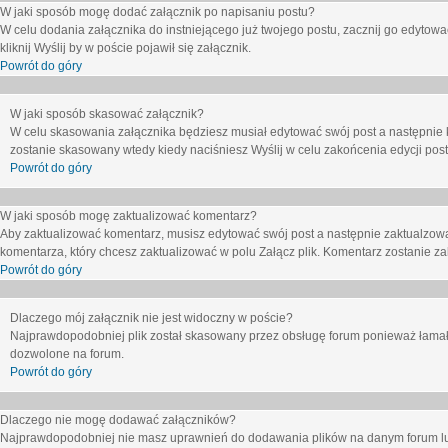
W jaki sposób mogę dodać załącznik po napisaniu postu?
W celu dodania załącznika do instniejącego już twojego postu, zacznij go edytow
kliknij
Wyślij
by w poście pojawił się załącznik.
Powrót do góry
W jaki sposób skasować załącznik?
W celu skasowania załącznika będziesz musiał edytować swój post a następnie 
zostanie skasowany wtedy kiedy naciśniesz
Wyślij
w celu zakońcenia edycji post
Powrót do góry
W jaki sposób mogę zaktualizować komentarz?
Aby zaktualizować komentarz, musisz edytować swój post a następnie zaktualzowa
komentarza, który chcesz zaktualizować w polu
Załącz plik
. Komentarz zostanie z
Powrót do góry
Dlaczego mój załącznik nie jest widoczny w poście?
Najprawdopodobniej plik został skasowany przez obsługę forum ponieważ łamał o
dozwolone na forum.
Powrót do góry
Dlaczego nie mogę dodawać załączników?
Najprawdopodobniej nie masz uprawnień do dodawania plików na danym forum lub 