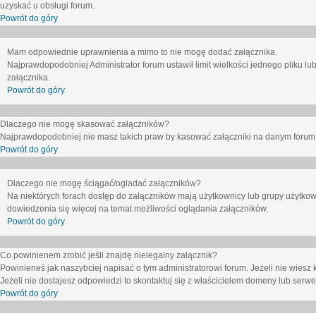
uzyskać u obsługi forum.
Powrót do góry
Mam odpowiednie uprawnienia a mimo to nie mogę dodać załącznika.
Najprawdopodobniej Administrator forum ustawił limit wielkości jednego pliku lu
załącznika.
Powrót do góry
Dlaczego nie mogę skasować załączników?
Najprawdopodobniej nie masz takich praw by kasować załączniki na danym forum. J
Powrót do góry
Dlaczego nie mogę ściągać/ogladać załączników?
Na niektórych forach dostęp do załączników mają użytkownicy lub grupy użytkow
dowiedzenia się więcej na temat możliwości oglądania załączników.
Powrót do góry
Co powinienem zrobić jeśli znajdę nielegalny załącznik?
Powinieneś jak naszybciej napisać o tym administratorowi forum. Jeżeli nie wiesz k
Jeżeli nie dostajesz odpowiedzi to skontaktuj się z właścicielem domeny lub serwe
Powrót do góry