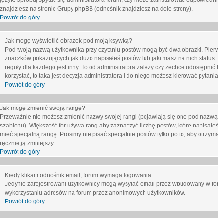
język. Spróbuj spytać się administratora forum, czy może zainstalować odpowiedni j
znajdziesz na stronie Grupy phpBB (odnośnik znajdziesz na dole strony).
Powrót do góry
Jak mogę wyświetlić obrazek pod moją ksywką?
Pod twoją nazwą użytkownika przy czytaniu postów mogą być dwa obrazki. Pierw
znaczków pokazujących jak dużo napisałeś postów lub jaki masz na nich status
reguły dla każdego jest inny. To od administratora zależy czy zechce udostępnić f
korzystać, to taka jest decyzja administratora i do niego możesz kierować pytani
Powrót do góry
Jak mogę zmienić swoją rangę?
Przeważnie nie możesz zmienić nazwy swojej rangi (pojawiają się one pod nazwą u
szablonu). Większość for używa rang aby zaznaczyć liczbę postów, które napisałeś
mieć specjalną rangę. Prosimy nie pisać specjalnie postów tylko po to, aby otrzy
ręcznie ją zmniejszy.
Powrót do góry
Kiedy klikam odnośnik email, forum wymaga logowania
Jedynie zarejestrowani użytkownicy mogą wysyłać email przez wbudowany w foru
wykorzystaniu adresów na forum przez anonimowych użytkowników.
Powrót do góry