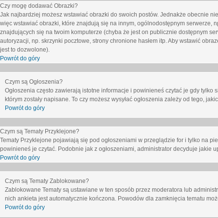
Czy mogę dodawać Obrazki?
Jak najbardziej możesz wstawiać obrazki do swoich postów. Jednakże obecnie nie
więc wstawiać obrazki, które znajdują się na innym, ogólnodostępnym serwerze, n
znajdujących się na twoim komputerze (chyba że jest on publicznie dostępnym 
autoryzacji, np. skrzynki pocztowe, strony chronione hasłem itp. Aby wstawić obr
jest to dozwolone).
Powrót do góry
Czym są Ogłoszenia?
Ogłoszenia często zawierają istotne informacje i powinieneś czytać je gdy tylko 
którym zostały napisane. To czy możesz wysyłać ogłoszenia zależy od tego, jak
Powrót do góry
Czym są Tematy Przyklejone?
Tematy Przyklejone pojawiają się pod ogłoszeniami w przeglądzie for i tylko na pi
powinieneś je czytać. Podobnie jak z ogłoszeniami, administrator decyduje jakie
Powrót do góry
Czym są Tematy Zablokowane?
Zablokowane Tematy są ustawiane w ten sposób przez moderatora lub administr
nich ankieta jest automatycznie kończona. Powodów dla zamknięcia tematu moż
Powrót do góry