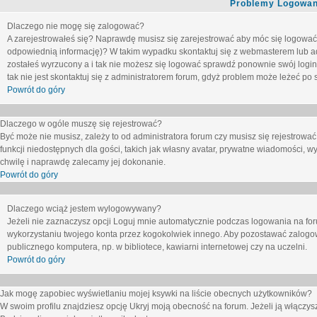
Problemy Logowani
Dlaczego nie mogę się zalogować?
A zarejestrowałeś się? Naprawdę musisz się zarejestrować aby móc się logować. 
odpowiednią informację)? W takim wypadku skontaktuj się z webmasterem lub adm
zostałeś wyrzucony a i tak nie możesz się logować sprawdź ponownie swój login i
tak nie jest skontaktuj się z administratorem forum, gdyż problem może leżeć po s
Powrót do góry
Dlaczego w ogóle muszę się rejestrować?
Być może nie musisz, zależy to od administratora forum czy musisz się rejestrowa
funkcji niedostępnych dla gości, takich jak własny avatar, prywatne wiadomości, wy
chwilę i naprawdę zalecamy jej dokonanie.
Powrót do góry
Dlaczego wciąż jestem wylogowywany?
Jeżeli nie zaznaczysz opcji
Loguj mnie automatycznie
podczas logowania na fo
wykorzystaniu twojego konta przez kogokolwiek innego. Aby pozostawać zalogow
publicznego komputera, np. w bibliotece, kawiarni internetowej czy na uczelni.
Powrót do góry
Jak mogę zapobiec wyświetlaniu mojej ksywki na liście obecnych użytkowników?
W swoim profilu znajdziesz opcję
Ukryj moją obecność na forum
. Jeżeli ją
włączys