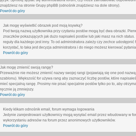
język. Spróbuj spytać się administratora forum, czy może zainstalować odpowiedni j
znajdziesz na stronie Grupy phpBB (odnośnik znajdziesz na dole strony).
Powrót do góry
Jak mogę wyświetlić obrazek pod moją ksywką?
Pod twoją nazwą użytkownika przy czytaniu postów mogą być dwa obrazki. Pierw
znaczków pokazujących jak dużo napisałeś postów lub jaki masz na nich status
reguły dla każdego jest inny. To od administratora zależy czy zechce udostępnić f
korzystać, to taka jest decyzja administratora i do niego możesz kierować pytani
Powrót do góry
Jak mogę zmienić swoją rangę?
Przeważnie nie możesz zmienić nazwy swojej rangi (pojawiają się one pod nazwą u
szablonu). Większość for używa rang aby zaznaczyć liczbę postów, które napisałeś
mieć specjalną rangę. Prosimy nie pisać specjalnie postów tylko po to, aby otrzy
ręcznie ją zmniejszy.
Powrót do góry
Kiedy klikam odnośnik email, forum wymaga logowania
Jedynie zarejestrowani użytkownicy mogą wysyłać email przez wbudowany w foru
wykorzystaniu adresów na forum przez anonimowych użytkowników.
Powrót do góry