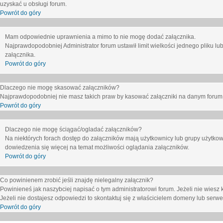
uzyskać u obsługi forum.
Powrót do góry
Mam odpowiednie uprawnienia a mimo to nie mogę dodać załącznika.
Najprawdopodobniej Administrator forum ustawił limit wielkości jednego pliku lu
załącznika.
Powrót do góry
Dlaczego nie mogę skasować załączników?
Najprawdopodobniej nie masz takich praw by kasować załączniki na danym forum. J
Powrót do góry
Dlaczego nie mogę ściągać/ogladać załączników?
Na niektórych forach dostęp do załączników mają użytkownicy lub grupy użytkow
dowiedzenia się więcej na temat możliwości oglądania załączników.
Powrót do góry
Co powinienem zrobić jeśli znajdę nielegalny załącznik?
Powinieneś jak naszybciej napisać o tym administratorowi forum. Jeżeli nie wiesz k
Jeżeli nie dostajesz odpowiedzi to skontaktuj się z właścicielem domeny lub serwe
Powrót do góry