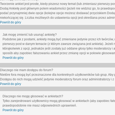
Tworzenie ankiet jest proste, kiedy piszesz nowy temat (lub zmieniasz pierwszy p
Dodaj Ankietę
pod głównym polem wiadomości (jeżeli nie widzisz go, to prawdopodo
podać przynajmniej dwie opcje (kolejne opcje możesz dodawać przyciskiem
Dodaj
niekończącej się. Liczba możliwych do ustawienia opcji jest określana przez admini
Powrót do góry
Jak mogę zmienić lub usunąć ankietę?
Podobnie jak z postami, ankiety mogą być zmieniane jedynie przez ich twórców,
pierwszy post w danym temacie (z którym zawsze związana jest ankieta). Jeżeli 
którąkolwiek z opcji, jednakże jeśli zostały już oddane głosy tylko moderatorzy i
sposób aby zapobiec fałszowaniu ankiet przez zmianę opcji w połowie głosowan
Powrót do góry
Dlaczego nie mam dostępu do forum?
Nietóre fora mogą być przeznaczone dla konkretnych użytkowników lub grup. Aby pr
Dostępu do nich mogą udzielić jedynie moderatorzy forum oraz administratorzy i z
Powrót do góry
Dlaczego nie mogę głosować w ankietach?
Tylko zarejestrowani użytkownicy mogą głosować w ankietach (aby zapobiec fałs
prawdopodobnie nie masz odpowiednich uprawnień.
Powrót do góry