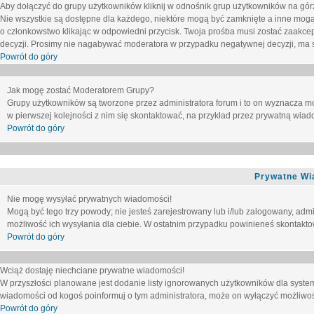
Aby dołączyć do grupy użytkowników kliknij w odnośnik grup użytkowników na górz
Nie wszystkie są dostępne dla każdego, niektóre mogą być zamknięte a inne mogą
o członkowstwo klikając w odpowiedni przycisk. Twoja prośba musi zostać zaakc
decyzji. Prosimy nie nagabywać moderatora w przypadku negatywnej decyzji, ma
Powrót do góry
Jak mogę zostać Moderatorem Grupy?
Grupy użytkowników są tworzone przez administratora forum i to on wyznacza m
w pierwszej kolejności z nim się skontaktować, na przykład przez prywatną wia
Powrót do góry
Prywatne Wi
Nie mogę wysyłać prywatnych wiadomości!
Mogą być tego trzy powody; nie jesteś zarejestrowany lub i/lub zalogowany, adm
możliwość ich wysyłania dla ciebie. W ostatnim przypadku powinieneś skontaktow
Powrót do góry
Wciąż dostaję niechciane prywatne wiadomości!
W przyszłości planowane jest dodanie listy ignorowanych użytkowników dla syste
wiadomości od kogoś poinformuj o tym administratora, może on wyłączyć możliwo
Powrót do góry