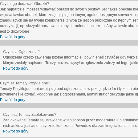
Czy mogę dodawać Obrazki?
Jak najbardziej możesz wstawiać obrazki do swoich postów. Jednakże obecnie nie
więc wstawiać obrazki, które znajdują się na innym, ogólnodostępnym serwerze, n
znajdujących się na twoim komputerze (chyba że jest on publicznie dostępnym 
autoryzacji, np. skrzynki pocztowe, strony chronione hasłem itp. Aby wstawić obr
jest to dozwolone).
Powrót do góry
Czym są Ogłoszenia?
Ogłoszenia często zawierają istotne informacje i powinieneś czytać je gdy tylko 
którym zostały napisane. To czy możesz wysyłać ogłoszenia zależy od tego, jak
Powrót do góry
Czym są Tematy Przyklejone?
Tematy Przyklejone pojawiają się pod ogłoszeniami w przeglądzie for i tylko na pi
powinieneś je czytać. Podobnie jak z ogłoszeniami, administrator decyduje jakie
Powrót do góry
Czym są Tematy Zablokowane?
Zablokowane Tematy są ustawiane w ten sposób przez moderatora lub administr
nich ankieta jest automatycznie kończona. Powodów dla zamknięcia tematu moż
Powrót do góry