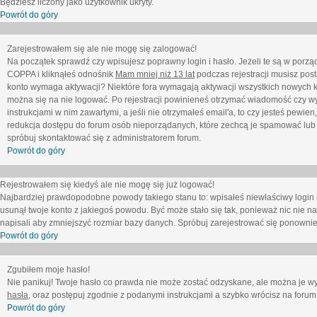
Będziesz liczony jako użytkownik ukryty.
Powrót do góry
Zarejestrowałem się ale nie mogę się zalogować!
Na początek sprawdź czy wpisujesz poprawny login i hasło. Jeżeli te są w porz
COPPA i kliknąłeś odnośnik
Mam mniej niż 13 lat
podczas rejestracji musisz post
konto wymaga aktywacji? Niektóre fora wymagają aktywacji wszystkich nowych k
można się na nie logować. Po rejestracji powinieneś otrzymać wiadomość czy wy
instrukcjami w nim zawartymi, a jeśli nie otrzymałeś email'a, to czy jesteś pew
redukcja dostępu do forum osób nieporządanych, które zechcą je spamować lub 
spróbuj skontaktować się z administratorem forum.
Powrót do góry
Rejestrowałem się kiedyś ale nie mogę się już logować!
Najbardziej prawdopodobne powody takiego stanu to: wpisałeś niewłaściwy login i ha
usunął twoje konto z jakiegoś powodu. Być może stało się tak, ponieważ nic nie n
napisali aby zmniejszyć rozmiar bazy danych. Spróbuj zarejestrować się ponownie
Powrót do góry
Zgubiłem moje hasło!
Nie panikuj! Twoje hasło co prawda nie może zostać odzyskane, ale można je wycz
hasła
, oraz postępuj zgodnie z podanymi instrukcjami a szybko wrócisz na forum
Powrót do góry