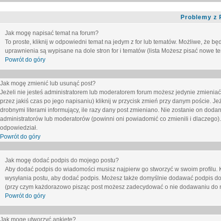
Problemy z 
Jak mogę napisać temat na forum?
To proste, kliknij w odpowiedni temat na jedym z for lub tematów. Możliwe, że b
uprawnienia są wypisane na dole stron for i tematów (lista
Możesz pisać nowe tem
Powrót do góry
Jak mogę zmienić lub usunąć post?
Jeżeli nie jesteś administratorem lub moderatorem forum możesz jedynie zmieniać
przez jakiś czas po jego napisaniu) kliknij w przycisk
zmień
przy danym poście. Jeże
drobnymi literami informujący, ile razy dany post zmieniano. Nie zostanie on dodany
administratorów lub moderatorów (powinni oni powiadomić co zmienili i dlaczego). 
odpowiedział.
Powrót do góry
Jak mogę dodać podpis do mojego postu?
Aby dodać podpis do wiadomości musisz najpierw go stworzyć w swoim profilu. 
wysyłania postu, aby dodać podpis. Możesz także domyślnie dodawać podpis do
(przy czym każdorazowo pisząc post możesz zadecydować o nie dodawaniu do n
Powrót do góry
Jak mogę utworzyć ankietę?