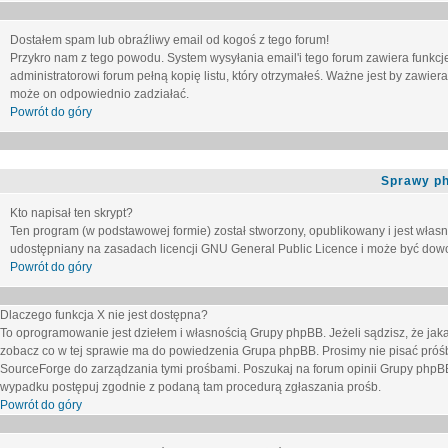
Dostałem spam lub obraźliwy email od kogoś z tego forum!
Przykro nam z tego powodu. System wysyłania email'i tego forum zawiera funkcje u
administratorowi forum pełną kopię listu, który otrzymałeś. Ważne jest by zawie
może on odpowiednio zadziałać.
Powrót do góry
Sprawy p
Kto napisał ten skrypt?
Ten program (w podstawowej formie) został stworzony, opublikowany i jest włas
udostępniany na zasadach licencji GNU General Public Licence i może być dow
Powrót do góry
Dlaczego funkcja X nie jest dostępna?
To oprogramowanie jest dziełem i własnością Grupy phpBB. Jeżeli sądzisz, że ja
zobacz co w tej sprawie ma do powiedzenia Grupa phpBB. Prosimy nie pisać próś
SourceForge do zarządzania tymi prośbami. Poszukaj na forum opinii Grupy phpBB n
wypadku postępuj zgodnie z podaną tam procedurą zgłaszania prośb.
Powrót do góry