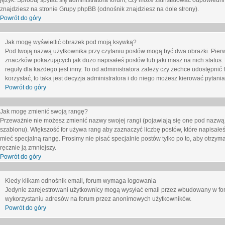
język. Spróbuj spytać się administratora forum, czy może zainstalować odpowiedni j
znajdziesz na stronie Grupy phpBB (odnośnik znajdziesz na dole strony).
Powrót do góry
Jak mogę wyświetlić obrazek pod moją ksywką?
Pod twoją nazwą użytkownika przy czytaniu postów mogą być dwa obrazki. Pierw
znaczków pokazujących jak dużo napisałeś postów lub jaki masz na nich status
reguły dla każdego jest inny. To od administratora zależy czy zechce udostępnić f
korzystać, to taka jest decyzja administratora i do niego możesz kierować pytani
Powrót do góry
Jak mogę zmienić swoją rangę?
Przeważnie nie możesz zmienić nazwy swojej rangi (pojawiają się one pod nazwą u
szablonu). Większość for używa rang aby zaznaczyć liczbę postów, które napisałeś
mieć specjalną rangę. Prosimy nie pisać specjalnie postów tylko po to, aby otrzy
ręcznie ją zmniejszy.
Powrót do góry
Kiedy klikam odnośnik email, forum wymaga logowania
Jedynie zarejestrowani użytkownicy mogą wysyłać email przez wbudowany w foru
wykorzystaniu adresów na forum przez anonimowych użytkowników.
Powrót do góry