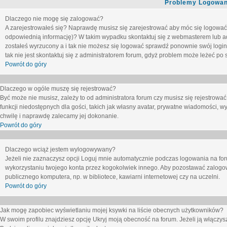
Problemy Logowani
Dlaczego nie mogę się zalogować?
A zarejestrowałeś się? Naprawdę musisz się zarejestrować aby móc się logować. 
odpowiednią informację)? W takim wypadku skontaktuj się z webmasterem lub adm
zostałeś wyrzucony a i tak nie możesz się logować sprawdź ponownie swój login i
tak nie jest skontaktuj się z administratorem forum, gdyż problem może leżeć po s
Powrót do góry
Dlaczego w ogóle muszę się rejestrować?
Być może nie musisz, zależy to od administratora forum czy musisz się rejestrowa
funkcji niedostępnych dla gości, takich jak własny avatar, prywatne wiadomości, wy
chwilę i naprawdę zalecamy jej dokonanie.
Powrót do góry
Dlaczego wciąż jestem wylogowywany?
Jeżeli nie zaznaczysz opcji
Loguj mnie automatycznie
podczas logowania na fo
wykorzystaniu twojego konta przez kogokolwiek innego. Aby pozostawać zalogow
publicznego komputera, np. w bibliotece, kawiarni internetowej czy na uczelni.
Powrót do góry
Jak mogę zapobiec wyświetlaniu mojej ksywki na liście obecnych użytkowników?
W swoim profilu znajdziesz opcję
Ukryj moją obecność na forum
. Jeżeli ją
włączys