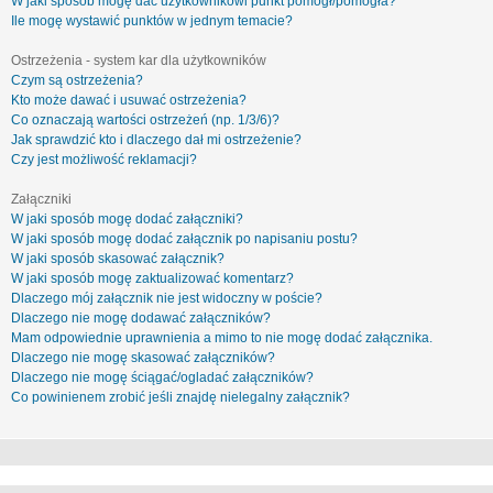
W jaki sposób mogę dać użytkownikowi punkt pomógł/pomogła?
Ile mogę wystawić punktów w jednym temacie?
Ostrzeżenia - system kar dla użytkowników
Czym są ostrzeżenia?
Kto może dawać i usuwać ostrzeżenia?
Co oznaczają wartości ostrzeżeń (np. 1/3/6)?
Jak sprawdzić kto i dlaczego dał mi ostrzeżenie?
Czy jest możliwość reklamacji?
Załączniki
W jaki sposób mogę dodać załączniki?
W jaki sposób mogę dodać załącznik po napisaniu postu?
W jaki sposób skasować załącznik?
W jaki sposób mogę zaktualizować komentarz?
Dlaczego mój załącznik nie jest widoczny w poście?
Dlaczego nie mogę dodawać załączników?
Mam odpowiednie uprawnienia a mimo to nie mogę dodać załącznika.
Dlaczego nie mogę skasować załączników?
Dlaczego nie mogę ściągać/ogladać załączników?
Co powinienem zrobić jeśli znajdę nielegalny załącznik?