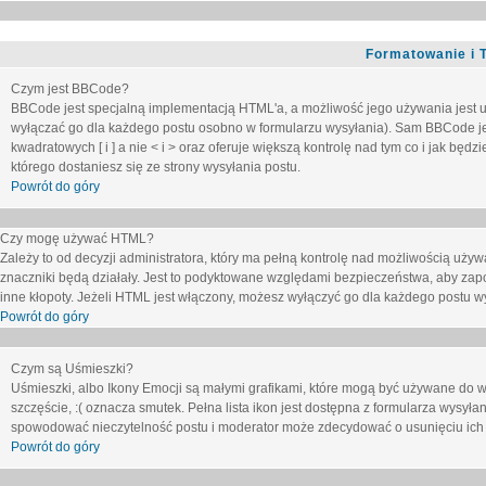
Formatowanie i 
Czym jest BBCode?
BBCode jest specjalną implementacją HTML'a, a możliwość jego używania jest 
wyłączać go dla każdego postu osobno w formularzu wysyłania). Sam BBCode je
kwadratowych [ i ] a nie < i > oraz oferuje większą kontrolę nad tym co i jak bę
którego dostaniesz się ze strony wysyłania postu.
Powrót do góry
Czy mogę używać HTML?
Zależy to od decyzji administratora, który ma pełną kontrolę nad możliwością uż
znaczniki będą działały. Jest to podyktowane względami
bezpieczeństwa
, aby zap
inne kłopoty. Jeżeli HTML jest włączony, możesz wyłączyć go dla każdego postu w
Powrót do góry
Czym są Uśmieszki?
Uśmieszki, albo Ikony Emocji są małymi grafikami, które mogą być używane do wy
szczęście, :( oznacza smutek. Pełna lista ikon jest dostępna z formularza wysy
spowodować nieczytelność postu i moderator może zdecydować o usunięciu ich 
Powrót do góry