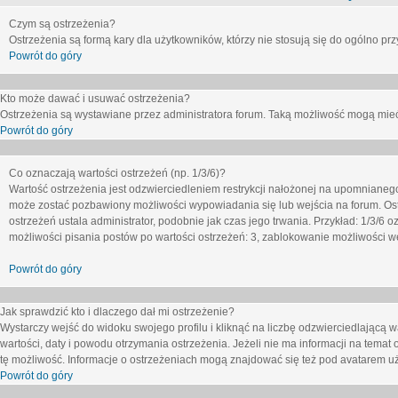
Czym są ostrzeżenia?
Ostrzeżenia są formą kary dla użytkowników, którzy nie stosują się do ogólno pr
Powrót do góry
Kto może dawać i usuwać ostrzeżenia?
Ostrzeżenia są wystawiane przez administratora forum. Taką możliwość mogą mieć
Powrót do góry
Co oznaczają wartości ostrzeżeń (np. 1/3/6)?
Wartość ostrzeżenia jest odzwierciedleniem restrykcji nałożonej na upomnianeg
może zostać pozbawiony możliwości wypowiadania się lub wejścia na forum. Ost
ostrzeżeń ustala administrator, podobnie jak czas jego trwania. Przykład: 1/3/6
możliwości pisania postów po wartości ostrzeżeń: 3, zablokowanie możliwości we
Powrót do góry
Jak sprawdzić kto i dlaczego dał mi ostrzeżenie?
Wystarczy wejść do widoku swojego profilu i kliknąć na liczbę odzwierciedlającą w
wartości, daty i powodu otrzymania ostrzeżenia. Jeżeli nie ma informacji na temat 
tę możliwość. Informacje o ostrzeżeniach mogą znajdować się też pod avatarem uż
Powrót do góry