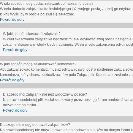
W jaki sposób mogę dodać załącznik po napisaniu postu?
W celu dodania załącznika do instniejącego już twojego postu, zacznij go edytow
kliknij
Wyślij
by w poście pojawił się załącznik.
Powrót do góry
W jaki sposób skasować załącznik?
W celu skasowania załącznika będziesz musiał edytować swój post a następnie 
zostanie skasowany wtedy kiedy naciśniesz
Wyślij
w celu zakońcenia edycji post
Powrót do góry
W jaki sposób mogę zaktualizować komentarz?
Aby zaktualizować komentarz, musisz edytować swój post a następnie zaktualzowa
komentarza, który chcesz zaktualizować w polu
Załącz plik
. Komentarz zostanie z
Powrót do góry
Dlaczego mój załącznik nie jest widoczny w poście?
Najprawdopodobniej plik został skasowany przez obsługę forum ponieważ łamał o
dozwolone na forum.
Powrót do góry
Dlaczego nie mogę dodawać załączników?
Najprawdopodobniej nie masz uprawnień do dodawania plików na danym forum lub 