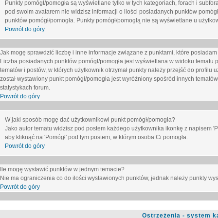
Punkty pomógł/pomogła są wyświetlane tylko w tych kategoriach, forach i subfor
pod swoim avatarem nie widzisz informacji o ilości posiadanych punktów pomógł
punktów pomógł/pomogła. Punkty pomógł/pomogłą nie są wyświetlane u użytkown
Powrót do góry
Jak mogę sprawdzić liczbę i inne informacje związane z punktami, które posiadam j
Liczba posiadanych punktów pomógł/pomogła jest wyświetlana w widoku tematu p
tematów i postów, w których użytkownik otrzymał punkty należy przejść do profilu u
został wystawiony punkt pomógł/pomogła jest wyróżniony spośród innych tematów 
statystykach forum.
Powrót do góry
W jaki sposób mogę dać użytkownikowi punkt pomógł/pomogła?
Jako autor tematu widzisz pod postem każdego użytkownika ikonkę z napisem 'Pom
aby kliknąć na 'Pomógł' pod tym postem, w którym osoba Ci pomogła.
Powrót do góry
Ile mogę wystawić punktów w jednym temacie?
Nie ma ograniczenia co do ilości wystawionych punktów, jednak należy punkty wyst
Powrót do góry
Ostrzeżenia - system k