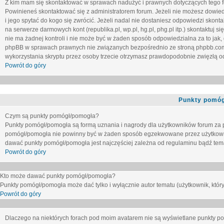
Z kim mam się skontaktować w sprawach nadużyć i prawnych dotyczących tego 
Powinieneś skontaktować się z administratorem forum. Jeżeli nie możesz dowiedz
i jego spytać do kogo się zwrócić. Jeżeli nadal nie dostaniesz odpowiedzi skontak
na serwerze darmowych kont (republika.pl, wp.pl, hg.pl, phg.pl itp.) skontaktuj
nie ma żadnej kontroli i nie może być w żaden sposób odpowiedzialna za to jak,
phpBB w sprawach prawnych nie związanych bezpośrednio ze stroną phpbb.co
wykorzystania skryptu przez osoby trzecie otrzymasz prawdopodobnie zwięzłą od
Powrót do góry
Punkty pomóg
Czym są punkty pomógł/pomogła?
Punkty pomógł/pomogła są formą uznania i nagrody dla użytkowników forum za
pomógł/pomogła nie powinny być w żaden sposób egzekwowane przez użytkown
dawać punkty pomógł/pomogła jest najczęściej zależna od regulaminu bądź tema
Powrót do góry
Kto może dawać punkty pomógł/pomogła?
Punkty pomógł/pomogła może dać tylko i wyłącznie autor tematu (użytkownik, który
Powrót do góry
Dlaczego na niektórych forach pod moim avatarem nie są wyświetlane punkty 