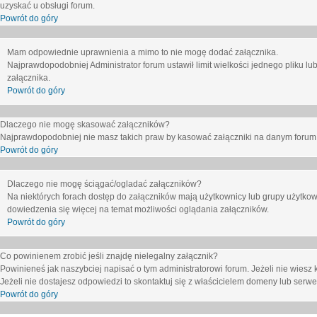
uzyskać u obsługi forum.
Powrót do góry
Mam odpowiednie uprawnienia a mimo to nie mogę dodać załącznika.
Najprawdopodobniej Administrator forum ustawił limit wielkości jednego pliku lu
załącznika.
Powrót do góry
Dlaczego nie mogę skasować załączników?
Najprawdopodobniej nie masz takich praw by kasować załączniki na danym forum. J
Powrót do góry
Dlaczego nie mogę ściągać/ogladać załączników?
Na niektórych forach dostęp do załączników mają użytkownicy lub grupy użytkow
dowiedzenia się więcej na temat możliwości oglądania załączników.
Powrót do góry
Co powinienem zrobić jeśli znajdę nielegalny załącznik?
Powinieneś jak naszybciej napisać o tym administratorowi forum. Jeżeli nie wiesz k
Jeżeli nie dostajesz odpowiedzi to skontaktuj się z właścicielem domeny lub serwe
Powrót do góry