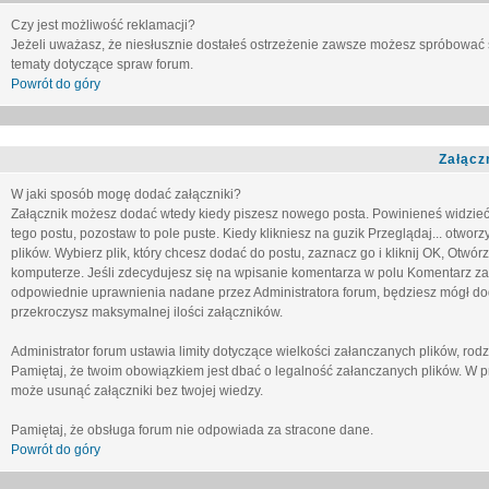
Czy jest możliwość reklamacji?
Jeżeli uważasz, że niesłusznie dostałeś ostrzeżenie zawsze możesz spróbować 
tematy dotyczące spraw forum.
Powrót do góry
Załącz
W jaki sposób mogę dodać załączniki?
Załącznik możesz dodać wtedy kiedy piszesz nowego posta. Powinieneś widzie
tego postu, pozostaw to pole puste. Kiedy klikniesz na guzik
Przeglądaj...
otworzy
plików. Wybierz plik, który chcesz dodać do postu, zaznacz go i kliknij OK, Otwór
komputerze. Jeśli zdecydujesz się na wpisanie komentarza w polu
Komentarz za
odpowiednie uprawnienia nadane przez Administratora forum, będziesz mógł do
przekroczysz maksymalnej ilości załączników.
Administrator forum ustawia limity dotyczące wielkości załanczanych plików, ro
Pamiętaj, że twoim obowiązkiem jest dbać o legalność załanczanych plików. W p
może usunąć załączniki bez twojej wiedzy.
Pamiętaj, że obsługa forum nie odpowiada za stracone dane.
Powrót do góry