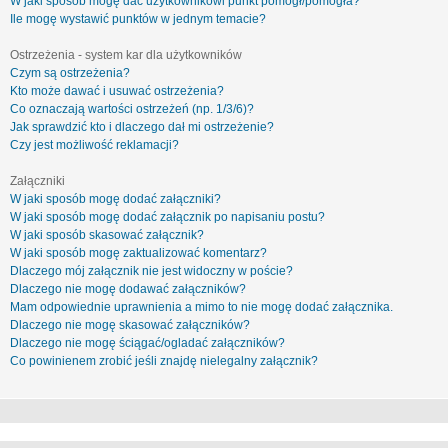
W jaki sposób mogę dać użytkownikowi punkt pomógł/pomogła?
Ile mogę wystawić punktów w jednym temacie?
Ostrzeżenia - system kar dla użytkowników
Czym są ostrzeżenia?
Kto może dawać i usuwać ostrzeżenia?
Co oznaczają wartości ostrzeżeń (np. 1/3/6)?
Jak sprawdzić kto i dlaczego dał mi ostrzeżenie?
Czy jest możliwość reklamacji?
Załączniki
W jaki sposób mogę dodać załączniki?
W jaki sposób mogę dodać załącznik po napisaniu postu?
W jaki sposób skasować załącznik?
W jaki sposób mogę zaktualizować komentarz?
Dlaczego mój załącznik nie jest widoczny w poście?
Dlaczego nie mogę dodawać załączników?
Mam odpowiednie uprawnienia a mimo to nie mogę dodać załącznika.
Dlaczego nie mogę skasować załączników?
Dlaczego nie mogę ściągać/ogladać załączników?
Co powinienem zrobić jeśli znajdę nielegalny załącznik?