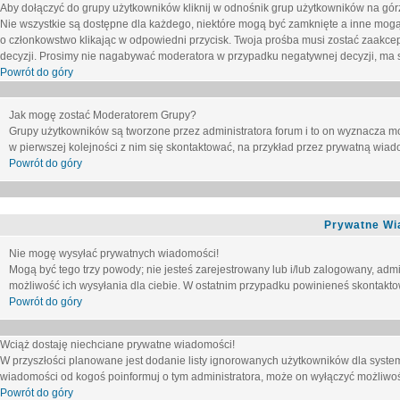
Aby dołączyć do grupy użytkowników kliknij w odnośnik grup użytkowników na górz
Nie wszystkie są dostępne dla każdego, niektóre mogą być zamknięte a inne mogą
o członkowstwo klikając w odpowiedni przycisk. Twoja prośba musi zostać zaakc
decyzji. Prosimy nie nagabywać moderatora w przypadku negatywnej decyzji, ma
Powrót do góry
Jak mogę zostać Moderatorem Grupy?
Grupy użytkowników są tworzone przez administratora forum i to on wyznacza m
w pierwszej kolejności z nim się skontaktować, na przykład przez prywatną wia
Powrót do góry
Prywatne Wi
Nie mogę wysyłać prywatnych wiadomości!
Mogą być tego trzy powody; nie jesteś zarejestrowany lub i/lub zalogowany, adm
możliwość ich wysyłania dla ciebie. W ostatnim przypadku powinieneś skontaktow
Powrót do góry
Wciąż dostaję niechciane prywatne wiadomości!
W przyszłości planowane jest dodanie listy ignorowanych użytkowników dla syste
wiadomości od kogoś poinformuj o tym administratora, może on wyłączyć możliwo
Powrót do góry