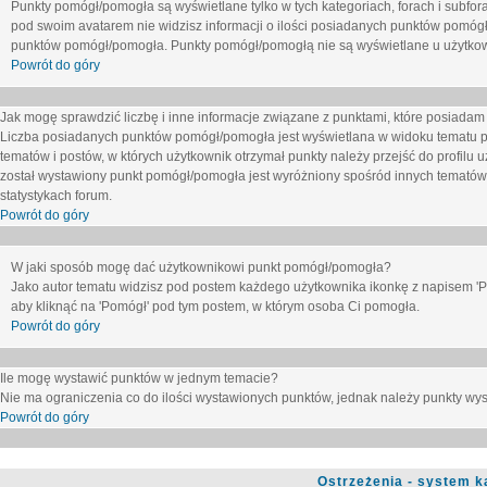
Punkty pomógł/pomogła są wyświetlane tylko w tych kategoriach, forach i subfor
pod swoim avatarem nie widzisz informacji o ilości posiadanych punktów pomógł
punktów pomógł/pomogła. Punkty pomógł/pomogłą nie są wyświetlane u użytkown
Powrót do góry
Jak mogę sprawdzić liczbę i inne informacje związane z punktami, które posiadam j
Liczba posiadanych punktów pomógł/pomogła jest wyświetlana w widoku tematu p
tematów i postów, w których użytkownik otrzymał punkty należy przejść do profilu u
został wystawiony punkt pomógł/pomogła jest wyróżniony spośród innych tematów 
statystykach forum.
Powrót do góry
W jaki sposób mogę dać użytkownikowi punkt pomógł/pomogła?
Jako autor tematu widzisz pod postem każdego użytkownika ikonkę z napisem 'Pom
aby kliknąć na 'Pomógł' pod tym postem, w którym osoba Ci pomogła.
Powrót do góry
Ile mogę wystawić punktów w jednym temacie?
Nie ma ograniczenia co do ilości wystawionych punktów, jednak należy punkty wyst
Powrót do góry
Ostrzeżenia - system k