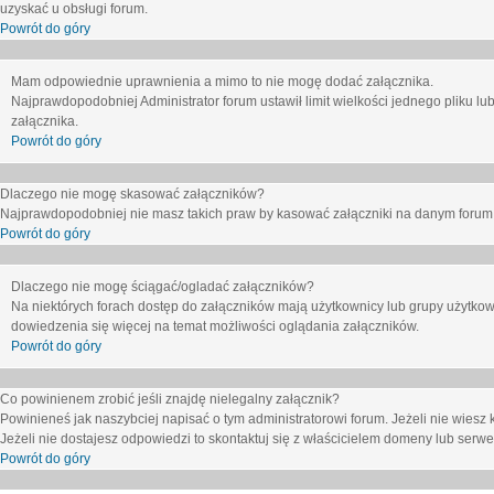
uzyskać u obsługi forum.
Powrót do góry
Mam odpowiednie uprawnienia a mimo to nie mogę dodać załącznika.
Najprawdopodobniej Administrator forum ustawił limit wielkości jednego pliku lu
załącznika.
Powrót do góry
Dlaczego nie mogę skasować załączników?
Najprawdopodobniej nie masz takich praw by kasować załączniki na danym forum. J
Powrót do góry
Dlaczego nie mogę ściągać/ogladać załączników?
Na niektórych forach dostęp do załączników mają użytkownicy lub grupy użytkow
dowiedzenia się więcej na temat możliwości oglądania załączników.
Powrót do góry
Co powinienem zrobić jeśli znajdę nielegalny załącznik?
Powinieneś jak naszybciej napisać o tym administratorowi forum. Jeżeli nie wiesz k
Jeżeli nie dostajesz odpowiedzi to skontaktuj się z właścicielem domeny lub serwe
Powrót do góry