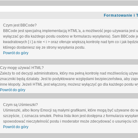
Formatowanie i 
Czym jest BBCode?
BBCode jest specjalną implementacją HTML'a, a możliwość jego używania jest 
wyłączać go dla każdego postu osobno w formularzu wysyłania). Sam BBCode je
kwadratowych [ i ] a nie < i > oraz oferuje większą kontrolę nad tym co i jak bę
którego dostaniesz się ze strony wysyłania postu.
Powrót do góry
Czy mogę używać HTML?
Zależy to od decyzji administratora, który ma pełną kontrolę nad możliwością uż
znaczniki będą działały. Jest to podyktowane względami
bezpieczeństwa
, aby zap
inne kłopoty. Jeżeli HTML jest włączony, możesz wyłączyć go dla każdego postu w
Powrót do góry
Czym są Uśmieszki?
Uśmieszki, albo Ikony Emocji są małymi grafikami, które mogą być używane do wy
szczęście, :( oznacza smutek. Pełna lista ikon jest dostępna z formularza wysy
spowodować nieczytelność postu i moderator może zdecydować o usunięciu ich 
Powrót do góry