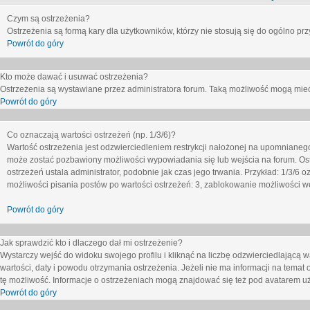
Czym są ostrzeżenia?
Ostrzeżenia są formą kary dla użytkowników, którzy nie stosują się do ogólno pr
Powrót do góry
Kto może dawać i usuwać ostrzeżenia?
Ostrzeżenia są wystawiane przez administratora forum. Taką możliwość mogą mieć
Powrót do góry
Co oznaczają wartości ostrzeżeń (np. 1/3/6)?
Wartość ostrzeżenia jest odzwierciedleniem restrykcji nałożonej na upomnianeg
może zostać pozbawiony możliwości wypowiadania się lub wejścia na forum. Ost
ostrzeżeń ustala administrator, podobnie jak czas jego trwania. Przykład: 1/3/6
możliwości pisania postów po wartości ostrzeżeń: 3, zablokowanie możliwości we
Powrót do góry
Jak sprawdzić kto i dlaczego dał mi ostrzeżenie?
Wystarczy wejść do widoku swojego profilu i kliknąć na liczbę odzwierciedlającą w
wartości, daty i powodu otrzymania ostrzeżenia. Jeżeli nie ma informacji na temat 
tę możliwość. Informacje o ostrzeżeniach mogą znajdować się też pod avatarem uż
Powrót do góry