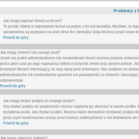
Problemy z 
Jak mogę napisać temat na forum?
To proste, kliknij w odpowiedni temat na jedym z for lub tematów. Możliwe, że b
uprawnienia są wypisane na dole stron for i tematów (lista
Możesz pisać nowe tem
Powrót do góry
Jak mogę zmienić lub usunąć post?
Jeżeli nie jesteś administratorem lub moderatorem forum możesz jedynie zmieniać
przez jakiś czas po jego napisaniu) kliknij w przycisk
zmień
przy danym poście. Jeże
drobnymi literami informujący, ile razy dany post zmieniano. Nie zostanie on dodany
administratorów lub moderatorów (powinni oni powiadomić co zmienili i dlaczego). 
odpowiedział.
Powrót do góry
Jak mogę dodać podpis do mojego postu?
Aby dodać podpis do wiadomości musisz najpierw go stworzyć w swoim profilu. 
wysyłania postu, aby dodać podpis. Możesz także domyślnie dodawać podpis do
(przy czym każdorazowo pisząc post możesz zadecydować o nie dodawaniu do n
Powrót do góry
Jak mogę utworzyć ankietę?