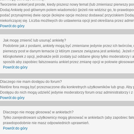
Tworzenie ankiet jest proste, kiedy piszesz nowy temat (lub zmieniasz pierwszy p
Dodaj Ankietę
pod głównym polem wiadomości (jeżeli nie widzisz go, to prawdopodo
podać przynajmniej dwie opcje (kolejne opcje możesz dodawać przyciskiem
Dodaj
niekończącej się. Liczba możliwych do ustawienia opcji jest określana przez admini
Powrót do góry
Jak mogę zmienić lub usunąć ankietę?
Podobnie jak z postami, ankiety mogą być zmieniane jedynie przez ich twórców,
pierwszy post w danym temacie (z którym zawsze związana jest ankieta). Jeżeli 
którąkolwiek z opcji, jednakże jeśli zostały już oddane głosy tylko moderatorzy i
sposób aby zapobiec fałszowaniu ankiet przez zmianę opcji w połowie głosowan
Powrót do góry
Dlaczego nie mam dostępu do forum?
Nietóre fora mogą być przeznaczone dla konkretnych użytkowników lub grup. Aby pr
Dostępu do nich mogą udzielić jedynie moderatorzy forum oraz administratorzy i z
Powrót do góry
Dlaczego nie mogę głosować w ankietach?
Tylko zarejestrowani użytkownicy mogą głosować w ankietach (aby zapobiec fałs
prawdopodobnie nie masz odpowiednich uprawnień.
Powrót do góry