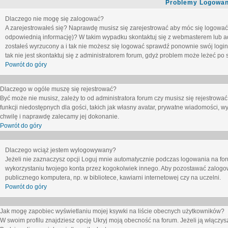
Problemy Logowani
Dlaczego nie mogę się zalogować?
A zarejestrowałeś się? Naprawdę musisz się zarejestrować aby móc się logować. 
odpowiednią informację)? W takim wypadku skontaktuj się z webmasterem lub adm
zostałeś wyrzucony a i tak nie możesz się logować sprawdź ponownie swój login i
tak nie jest skontaktuj się z administratorem forum, gdyż problem może leżeć po s
Powrót do góry
Dlaczego w ogóle muszę się rejestrować?
Być może nie musisz, zależy to od administratora forum czy musisz się rejestrowa
funkcji niedostępnych dla gości, takich jak własny avatar, prywatne wiadomości, wy
chwilę i naprawdę zalecamy jej dokonanie.
Powrót do góry
Dlaczego wciąż jestem wylogowywany?
Jeżeli nie zaznaczysz opcji
Loguj mnie automatycznie
podczas logowania na fo
wykorzystaniu twojego konta przez kogokolwiek innego. Aby pozostawać zalogow
publicznego komputera, np. w bibliotece, kawiarni internetowej czy na uczelni.
Powrót do góry
Jak mogę zapobiec wyświetlaniu mojej ksywki na liście obecnych użytkowników?
W swoim profilu znajdziesz opcję
Ukryj moją obecność na forum
. Jeżeli ją
włączys