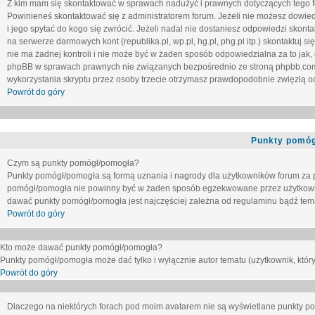
Z kim mam się skontaktować w sprawach nadużyć i prawnych dotyczących tego 
Powinieneś skontaktować się z administratorem forum. Jeżeli nie możesz dowiedz
i jego spytać do kogo się zwrócić. Jeżeli nadal nie dostaniesz odpowiedzi skontak
na serwerze darmowych kont (republika.pl, wp.pl, hg.pl, phg.pl itp.) skontaktuj
nie ma żadnej kontroli i nie może być w żaden sposób odpowiedzialna za to jak,
phpBB w sprawach prawnych nie związanych bezpośrednio ze stroną phpbb.co
wykorzystania skryptu przez osoby trzecie otrzymasz prawdopodobnie zwięzłą od
Powrót do góry
Punkty pomóg
Czym są punkty pomógł/pomogła?
Punkty pomógł/pomogła są formą uznania i nagrody dla użytkowników forum za
pomógł/pomogła nie powinny być w żaden sposób egzekwowane przez użytkown
dawać punkty pomógł/pomogła jest najczęściej zależna od regulaminu bądź tema
Powrót do góry
Kto może dawać punkty pomógł/pomogła?
Punkty pomógł/pomogła może dać tylko i wyłącznie autor tematu (użytkownik, który
Powrót do góry
Dlaczego na niektórych forach pod moim avatarem nie są wyświetlane punkty 