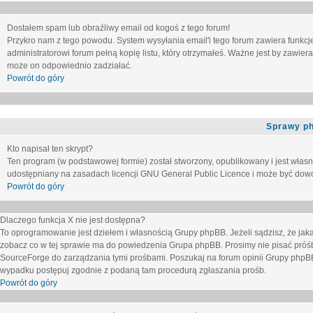
Dostałem spam lub obraźliwy email od kogoś z tego forum!
Przykro nam z tego powodu. System wysyłania email'i tego forum zawiera funkcje u
administratorowi forum pełną kopię listu, który otrzymałeś. Ważne jest by zawie
może on odpowiednio zadziałać.
Powrót do góry
Sprawy p
Kto napisał ten skrypt?
Ten program (w podstawowej formie) został stworzony, opublikowany i jest włas
udostępniany na zasadach licencji GNU General Public Licence i może być dow
Powrót do góry
Dlaczego funkcja X nie jest dostępna?
To oprogramowanie jest dziełem i własnością Grupy phpBB. Jeżeli sądzisz, że ja
zobacz co w tej sprawie ma do powiedzenia Grupa phpBB. Prosimy nie pisać próś
SourceForge do zarządzania tymi prośbami. Poszukaj na forum opinii Grupy phpBB n
wypadku postępuj zgodnie z podaną tam procedurą zgłaszania prośb.
Powrót do góry