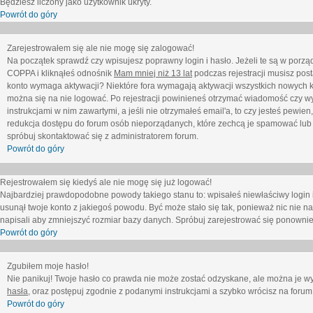
Będziesz liczony jako użytkownik ukryty.
Powrót do góry
Zarejestrowałem się ale nie mogę się zalogować!
Na początek sprawdź czy wpisujesz poprawny login i hasło. Jeżeli te są w porz
COPPA i kliknąłeś odnośnik
Mam mniej niż 13 lat
podczas rejestracji musisz post
konto wymaga aktywacji? Niektóre fora wymagają aktywacji wszystkich nowych k
można się na nie logować. Po rejestracji powinieneś otrzymać wiadomość czy wy
instrukcjami w nim zawartymi, a jeśli nie otrzymałeś email'a, to czy jesteś pew
redukcja dostępu do forum osób nieporządanych, które zechcą je spamować lub 
spróbuj skontaktować się z administratorem forum.
Powrót do góry
Rejestrowałem się kiedyś ale nie mogę się już logować!
Najbardziej prawdopodobne powody takiego stanu to: wpisałeś niewłaściwy login i ha
usunął twoje konto z jakiegoś powodu. Być może stało się tak, ponieważ nic nie n
napisali aby zmniejszyć rozmiar bazy danych. Spróbuj zarejestrować się ponownie
Powrót do góry
Zgubiłem moje hasło!
Nie panikuj! Twoje hasło co prawda nie może zostać odzyskane, ale można je wycz
hasła
, oraz postępuj zgodnie z podanymi instrukcjami a szybko wrócisz na forum
Powrót do góry