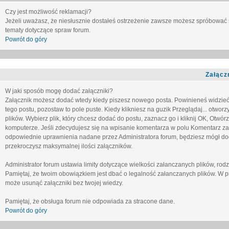
Czy jest możliwość reklamacji?
Jeżeli uważasz, że niesłusznie dostałeś ostrzeżenie zawsze możesz spróbować 
tematy dotyczące spraw forum.
Powrót do góry
Załącz
W jaki sposób mogę dodać załączniki?
Załącznik możesz dodać wtedy kiedy piszesz nowego posta. Powinieneś widzie
tego postu, pozostaw to pole puste. Kiedy klikniesz na guzik
Przeglądaj...
otworzy
plików. Wybierz plik, który chcesz dodać do postu, zaznacz go i kliknij OK, Otwór
komputerze. Jeśli zdecydujesz się na wpisanie komentarza w polu
Komentarz za
odpowiednie uprawnienia nadane przez Administratora forum, będziesz mógł do
przekroczysz maksymalnej ilości załączników.
Administrator forum ustawia limity dotyczące wielkości załanczanych plików, ro
Pamiętaj, że twoim obowiązkiem jest dbać o legalność załanczanych plików. W p
może usunąć załączniki bez twojej wiedzy.
Pamiętaj, że obsługa forum nie odpowiada za stracone dane.
Powrót do góry