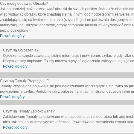
Czy mogę dodawać Obrazki?
Jak najbardziej możesz wstawiać obrazki do swoich postów. Jednakże obecnie nie
więc wstawiać obrazki, które znajdują się na innym, ogólnodostępnym serwerze, n
znajdujących się na twoim komputerze (chyba że jest on publicznie dostępnym 
autoryzacji, np. skrzynki pocztowe, strony chronione hasłem itp. Aby wstawić obr
jest to dozwolone).
Powrót do góry
Czym są Ogłoszenia?
Ogłoszenia często zawierają istotne informacje i powinieneś czytać je gdy tylko 
którym zostały napisane. To czy możesz wysyłać ogłoszenia zależy od tego, jak
Powrót do góry
Czym są Tematy Przyklejone?
Tematy Przyklejone pojawiają się pod ogłoszeniami w przeglądzie for i tylko na pi
powinieneś je czytać. Podobnie jak z ogłoszeniami, administrator decyduje jakie
Powrót do góry
Czym są Tematy Zablokowane?
Zablokowane Tematy są ustawiane w ten sposób przez moderatora lub administr
nich ankieta jest automatycznie kończona. Powodów dla zamknięcia tematu moż
Powrót do góry