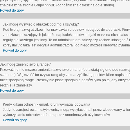
język. Spróbuj spytać się administratora forum, czy może zainstalować odpowiedni j
znajdziesz na stronie Grupy phpBB (odnośnik znajdziesz na dole strony).
Powrót do góry
Jak mogę wyświetlić obrazek pod moją ksywką?
Pod twoją nazwą użytkownika przy czytaniu postów mogą być dwa obrazki. Pierw
znaczków pokazujących jak dużo napisałeś postów lub jaki masz na nich status
reguły dla każdego jest inny. To od administratora zależy czy zechce udostępnić f
korzystać, to taka jest decyzja administratora i do niego możesz kierować pytani
Powrót do góry
Jak mogę zmienić swoją rangę?
Przeważnie nie możesz zmienić nazwy swojej rangi (pojawiają się one pod nazwą u
szablonu). Większość for używa rang aby zaznaczyć liczbę postów, które napisałeś
mieć specjalną rangę. Prosimy nie pisać specjalnie postów tylko po to, aby otrzy
ręcznie ją zmniejszy.
Powrót do góry
Kiedy klikam odnośnik email, forum wymaga logowania
Jedynie zarejestrowani użytkownicy mogą wysyłać email przez wbudowany w foru
wykorzystaniu adresów na forum przez anonimowych użytkowników.
Powrót do góry