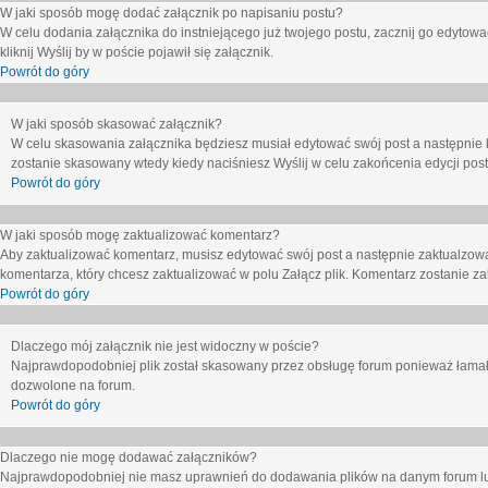
W jaki sposób mogę dodać załącznik po napisaniu postu?
W celu dodania załącznika do instniejącego już twojego postu, zacznij go edytow
kliknij
Wyślij
by w poście pojawił się załącznik.
Powrót do góry
W jaki sposób skasować załącznik?
W celu skasowania załącznika będziesz musiał edytować swój post a następnie 
zostanie skasowany wtedy kiedy naciśniesz
Wyślij
w celu zakońcenia edycji post
Powrót do góry
W jaki sposób mogę zaktualizować komentarz?
Aby zaktualizować komentarz, musisz edytować swój post a następnie zaktualzowa
komentarza, który chcesz zaktualizować w polu
Załącz plik
. Komentarz zostanie z
Powrót do góry
Dlaczego mój załącznik nie jest widoczny w poście?
Najprawdopodobniej plik został skasowany przez obsługę forum ponieważ łamał o
dozwolone na forum.
Powrót do góry
Dlaczego nie mogę dodawać załączników?
Najprawdopodobniej nie masz uprawnień do dodawania plików na danym forum lub 