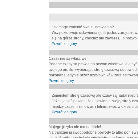
Jak mogę zmienić swoje ustawienia?
Wszystkie twoje ustawienia (jeśli jesteś zarejestr
się na górze strony, chociaż nie zawsze). To pozwol
Powrót do góry
Czasy nie są właściwe!
Podane czasy są prawie na pewno właściwe, ale być mo
twojego profilu, wybierając strefę czasową odpowied
dokonana jedynie przez użytkowników zarejestrowanych
Powrót do góry
Zmieniłem strefę czasową ale czasy są nadal niepr
Jeżeli jesteś pewien, że ustawienia twojej strefy
między czasem zimowym i letnim, więc w okresie o
Powrót do góry
Mojego języka nie ma na liście!
Najbardziej prawdopodobne powody to albo ponieważ 