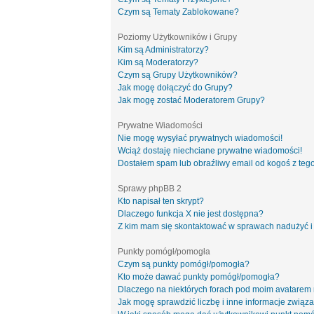
Czym są Tematy Zablokowane?
Poziomy Użytkowników i Grupy
Kim są Administratorzy?
Kim są Moderatorzy?
Czym są Grupy Użytkowników?
Jak mogę dołączyć do Grupy?
Jak mogę zostać Moderatorem Grupy?
Prywatne Wiadomości
Nie mogę wysyłać prywatnych wiadomości!
Wciąż dostaję niechciane prywatne wiadomości!
Dostałem spam lub obraźliwy email od kogoś z tego
Sprawy phpBB 2
Kto napisał ten skrypt?
Dlaczego funkcja X nie jest dostępna?
Z kim mam się skontaktować w sprawach nadużyć i
Punkty pomógł/pomogła
Czym są punkty pomógł/pomogła?
Kto może dawać punkty pomógł/pomogła?
Dlaczego na niektórych forach pod moim avatarem
Jak mogę sprawdzić liczbę i inne informacje związa