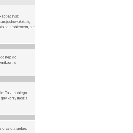
ło zobaczysz
arejestrowałeś się,
asło są problemem, ale
 dostęp do
wników itd.
e. To zapobiega
 gdy korzystasz z
 oraz dla siebie.