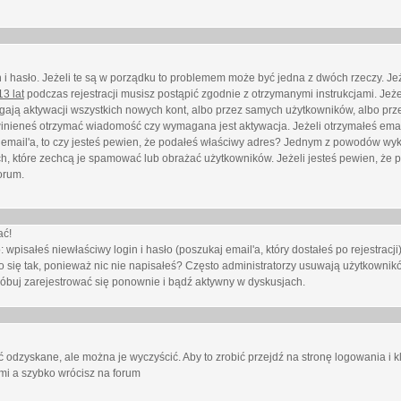
i hasło. Jeżeli te są w porządku to problemem może być jedna z dwóch rzeczy. Je
3 lat
podczas rejestracji musisz postąpić zgodnie z otrzymanymi instrukcjami. Jeżel
ają aktywacji wszystkich nowych kont, albo przez samych użytkowników, albo prze
winieneś otrzymać wiadomość czy wymagana jest aktywacja. Jeżeli otrzymałeś emai
eś email'a, to czy jesteś pewien, że podałeś właściwy adres? Jednym z powodów wyk
h, które zechcą je spamować lub obrażać użytkowników. Jeżeli jesteś pewien, że 
orum.
ać!
isałeś niewłaściwy login i hasło (poszukaj email'a, który dostałeś po rejestracji)
 się tak, ponieważ nic nie napisałeś? Często administratorzy usuwają użytkownikó
róbuj zarejestrować się ponownie i bądź aktywny w dyskusjach.
 odzyskane, ale można je wyczyścić. Aby to zrobić przejdź na stronę logowania i kl
ami a szybko wrócisz na forum