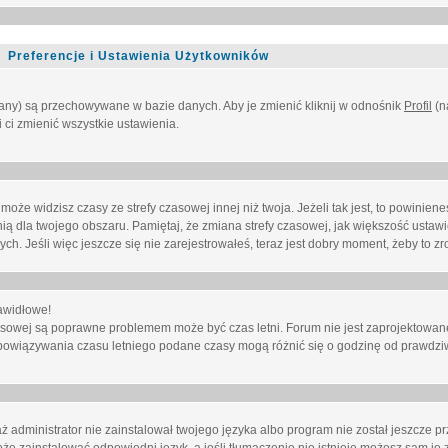
Preferencje i Ustawienia Użytkowników
owany) są przechowywane w bazie danych. Aby je zmienić kliknij w odnośnik
Profil
(n
i ci zmienić wszystkie ustawienia.
że widzisz czasy ze strefy czasowej innej niż twoja. Jeżeli tak jest, to powinien
nią dla twojego obszaru. Pamiętaj, że zmiana strefy czasowej, jak większość ustaw
. Jeśli więc jeszcze się nie zarejestrowałeś, teraz jest dobry moment, żeby to zro
awidłowe!
 czasowej są poprawne problemem może być czas letni. Forum nie jest zaprojektowa
bowiązywania czasu letniego podane czasy mogą różnić się o godzinę od prawdzi
administrator nie zainstalował twojego języka albo program nie został jeszcze p