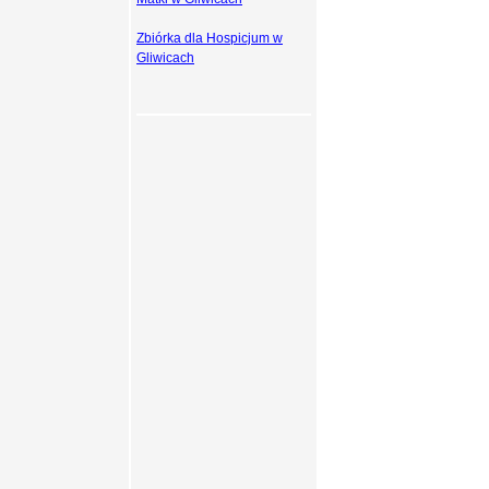
Zbiórka dla Hospicjum w
Gliwicach