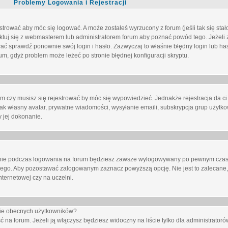
Problemy Logowania i Rejestracji
trować aby móc się logować. A może zostałeś wyrzucony z forum (jeśli tak się sta
uj się z webmasterem lub administratorem forum aby poznać powód tego. Jeżeli z
wać sprawdź ponownie swój login i hasło. Zazwyczaj to właśnie błędny login lub h
forum, gdyż problem może leżeć po stronie błędnej konfiguracji skryptu.
um czy musisz się rejestrować by móc się wypowiedzieć. Jednakże rejestracja da ci
jak własny avatar, prywatne wiadomości, wysyłanie emaili, subskrypcja grup użytko
 jej dokonanie.
nie
podczas logowania na forum będziesz zawsze wylogowywany po pewnym czasi
nego. Aby pozostawać zalogowanym zaznacz powyższą opcję. Nie jest to zalecane,
nternetowej czy na uczelni.
ście obecnych użytkowników?
ć na forum
. Jeżeli ją
włączysz
będziesz widoczny na liście tylko dla administratorów