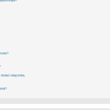
ógł/pomogła?
postu?
?
 dodać załącznika.
znik?