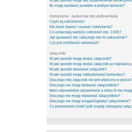
W jaki sposób mogę dać użytkownikowi punkt pom
Ile mogę wystawić punktów w jednym temacie?
Ostrzeżenia - system kar dla użytkowników
Czym są ostrzeżenia?
Kto może dawać i usuwać ostrzeżenia?
Co oznaczają wartości ostrzeżeń (np. 1/3/6)?
Jak sprawdzić kto i dlaczego dał mi ostrzeżenie?
Czy jest możliwość reklamacji?
Załączniki
W jaki sposób mogę dodać załączniki?
W jaki sposób mogę dodać załącznik po napisaniu 
W jaki sposób skasować załącznik?
W jaki sposób mogę zaktualizować komentarz?
Dlaczego mój załącznik nie jest widoczny w poście
Dlaczego nie mogę dodawać załączników?
Mam odpowiednie uprawnienia a mimo to nie mogę
Dlaczego nie mogę skasować załączników?
Dlaczego nie mogę ściągać/ogladać załączników?
Co powinienem zrobić jeśli znajdę nielegalny załąc