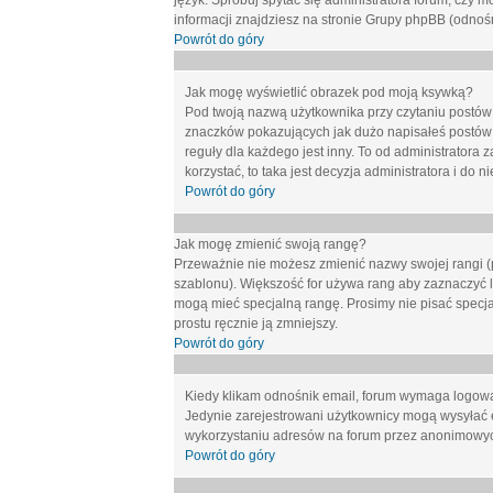
język. Spróbuj spytać się administratora forum, czy m
informacji znajdziesz na stronie Grupy phpBB (odnośn
Powrót do góry
Jak mogę wyświetlić obrazek pod moją ksywką?
Pod twoją nazwą użytkownika przy czytaniu postów 
znaczków pokazujących jak dużo napisałeś postów 
reguły dla każdego jest inny. To od administratora 
korzystać, to taka jest decyzja administratora i do
Powrót do góry
Jak mogę zmienić swoją rangę?
Przeważnie nie możesz zmienić nazwy swojej rangi (p
szablonu). Większość for używa rang aby zaznaczyć li
mogą mieć specjalną rangę. Prosimy nie pisać specja
prostu ręcznie ją zmniejszy.
Powrót do góry
Kiedy klikam odnośnik email, forum wymaga logow
Jedynie zarejestrowani użytkownicy mogą wysyłać 
wykorzystaniu adresów na forum przez anonimowy
Powrót do góry