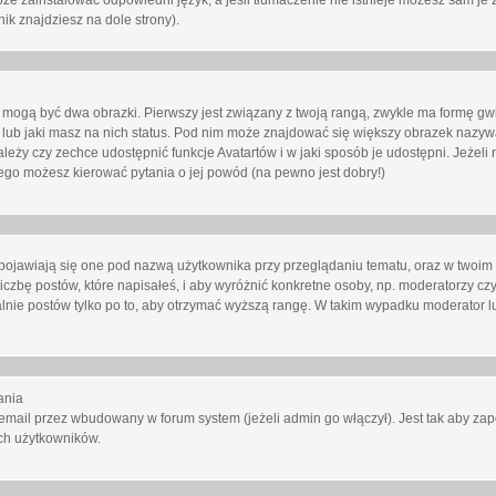
oże zainstalować odpowiedni język, a jeśli tłumaczenie nie istnieje możesz sam je 
ik znajdziesz na dole strony).
mogą być dwa obrazki. Pierwszy jest związany z twoją rangą, zwykle ma formę gw
lub jaki masz na nich status. Pod nim może znajdować się większy obrazek nazywa
zależy czy zechce udostępnić funkcje Avatartów i w jaki sposób je udostępni. Jeżeli
 niego możesz kierować pytania o jej powód (na pewno jest dobry!)
ojawiają się one pod nazwą użytkownika przy przeglądaniu tematu, oraz w twoim p
czbę postów, które napisałeś, i aby wyróżnić konkretne osoby, np. moderatorzy czy
lnie postów tylko po to, aby otrzymać wyższą rangę. W takim wypadku moderator lu
ania
email przez wbudowany w forum system (jeżeli admin go włączył). Jest tak aby z
ch użytkowników.