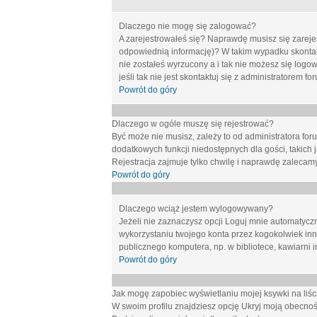
Dlaczego nie mogę się zalogować?
A zarejestrowałeś się? Naprawdę musisz się zarejes
odpowiednią informację)? W takim wypadku skontakt
nie zostałeś wyrzucony a i tak nie możesz się logo
jeśli tak nie jest skontaktuj się z administratorem 
Powrót do góry
Dlaczego w ogóle muszę się rejestrować?
Być może nie musisz, zależy to od administratora for
dodatkowych funkcji niedostępnych dla gości, takich 
Rejestracja zajmuje tylko chwilę i naprawdę zalecamy
Powrót do góry
Dlaczego wciąż jestem wylogowywany?
Jeżeli nie zaznaczysz opcji
Loguj mnie automatycz
wykorzystaniu twojego konta przez kogokolwiek in
publicznego komputera, np. w bibliotece, kawiarni i
Powrót do góry
Jak mogę zapobiec wyświetlaniu mojej ksywki na li
W swoim profilu znajdziesz opcję
Ukryj moją obecnoś