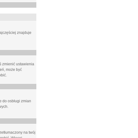
ajczęściej znajduje
eś zmienić ustawienia
ień, może być
bić.
ne do osbługi zmian
wych.
rzetłumaczony na twój