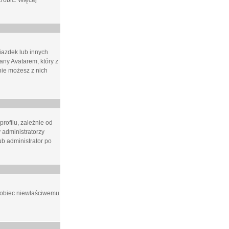
zrobić. Więcej
iazdek lub innych
ny Avatarem, który z
 nie możesz z nich
rofilu, zależnie od
 administratorzy
b administrator po
apobiec niewłaściwemu