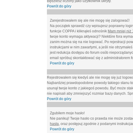
Będziesz liczony jako użytkownik ukryty.
Powrót do góry
Zarejestrowałem się ale nie mogę się zalogować!
Na początek sprawdź czy wpisujesz poprawny login 
funkcje COPPA i kliknąłeś odnośnik
Mam mniej niż 1
twoje konto wymaga aktywacji? Niektóre fora wymag
zanim można się na nie logować. Po rejestracji po
instrukcjami w nim zawartymi, a jeśli nie otrzymał
jest redukcja dostępu do forum osób nieporządanyc
email spróbuj skontaktować się z administratorem f
Powrót do góry
Rejestrowałem się kiedyś ale nie mogę się już logow
Najbardziej prawdopodobne powody takiego stanu to: wp
usunął twoje konto z jakiegoś powodu. Być może stało
nie napisali aby zmniejszyć rozmiar bazy danych. Sp
Powrót do góry
Zgubiłem moje hasło!
Nie panikuj! Twoje hasło co prawda nie może zostać
hasła
, oraz postępuj zgodnie z podanymi instrukcj
Powrót do góry