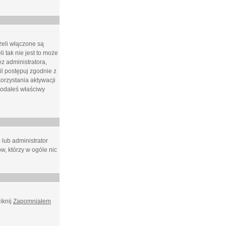
żeli włączone są
i tak nie jest to może
z administratora,
l postępuj zgodnie z
orzystania aktywacji
podałeś właściwy
 lub administrator
w, którzy w ogóle nic
iknij
Zapomniałem