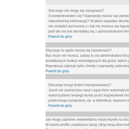
Dlaczego nie mogę się zalogować?
A zarejestrowałeś się? Naprawdę musisz się zarejes
odpowiednią informację)? W takim wypadku skontakt
nie zostałeś wyrzucony a i tak nie możesz się logo
jeśli tak nie jest skontaktuj się z administratorem 
Powrót do góry
Dlaczego w ogóle muszę się rejestrować?
Być może nie musisz, zależy to od administratora for
dodatkowych funkcji niedostępnych dla gości, takich 
Rejestracja zajmuje tylko chwilę i naprawdę zalecamy
Powrót do góry
Dlaczego wciąż jestem wylogowywany?
Jeżeli nie zaznaczysz opcji
Loguj mnie automatycz
wykorzystaniu twojego konta przez kogokolwiek in
publicznego komputera, np. w bibliotece, kawiarni i
Powrót do góry
Jak mogę zapobiec wyświetlaniu mojej ksywki na li
W swoim profilu znajdziesz opcję
Ukryj moją obecnoś