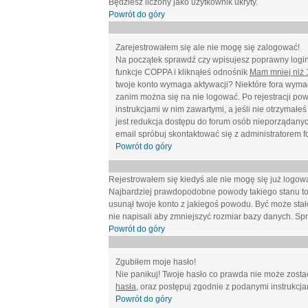
Będziesz liczony jako użytkownik ukryty.
Powrót do góry
Zarejestrowałem się ale nie mogę się zalogować!
Na początek sprawdź czy wpisujesz poprawny login 
funkcje COPPA i kliknąłeś odnośnik
Mam mniej niż 1
twoje konto wymaga aktywacji? Niektóre fora wymag
zanim można się na nie logować. Po rejestracji po
instrukcjami w nim zawartymi, a jeśli nie otrzymał
jest redukcja dostępu do forum osób nieporządanyc
email spróbuj skontaktować się z administratorem f
Powrót do góry
Rejestrowałem się kiedyś ale nie mogę się już logow
Najbardziej prawdopodobne powody takiego stanu to: wp
usunął twoje konto z jakiegoś powodu. Być może stało
nie napisali aby zmniejszyć rozmiar bazy danych. Sp
Powrót do góry
Zgubiłem moje hasło!
Nie panikuj! Twoje hasło co prawda nie może zostać
hasła
, oraz postępuj zgodnie z podanymi instrukcj
Powrót do góry