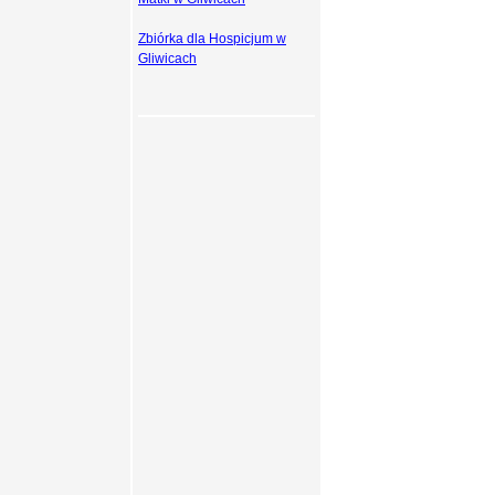
Zbiórka dla Hospicjum w
Gliwicach