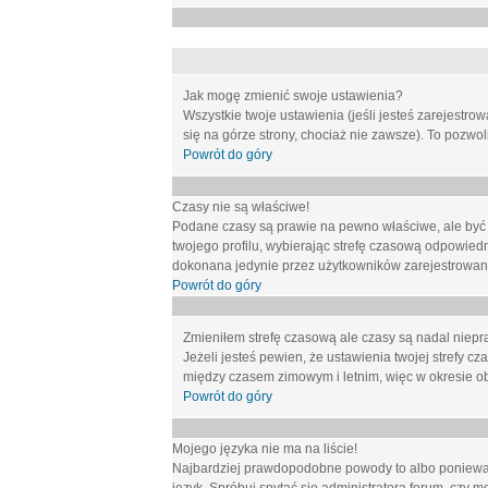
Jak mogę zmienić swoje ustawienia?
Wszystkie twoje ustawienia (jeśli jesteś zarejestr
się na górze strony, chociaż nie zawsze). To pozwol
Powrót do góry
Czasy nie są właściwe!
Podane czasy są prawie na pewno właściwe, ale być mo
twojego profilu, wybierając strefę czasową odpowied
dokonana jedynie przez użytkowników zarejestrowanych
Powrót do góry
Zmieniłem strefę czasową ale czasy są nadal niepr
Jeżeli jesteś pewien, że ustawienia twojej strefy
między czasem zimowym i letnim, więc w okresie o
Powrót do góry
Mojego języka nie ma na liście!
Najbardziej prawdopodobne powody to albo ponieważ 