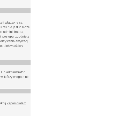
żeli włączone są
i tak nie jest to może
z administratora,
l postępuj zgodnie z
orzystania aktywacji
podałeś właściwy
 lub administrator
w, którzy w ogóle nic
iknij
Zapomniałem