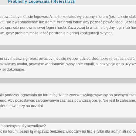
Problemy Logowania i Rejestracji
trować aby móc się logować. A może zostałeś wyrzucony z forum (jeśli tak się sta
uj się z webmasterem lub administratorem forum aby poznać powód tego. Jeżeli z
wać sprawdź ponownie swój login i hasło. Zazwyczaj to właśnie błędny login lub h
forum, gdyż problem może leżeć po stronie błędnej konfiguracji skryptu.
um czy musisz się rejestrować by móc się wypowiedzieć. Jednakże rejestracja da ci
jak własny avatar, prywatne wiadomości, wysyłanie emaili, subskrypcja grup użytko
 jej dokonanie.
nie
podczas logowania na forum będziesz zawsze wylogowywany po pewnym czasi
nego. Aby pozostawać zalogowanym zaznacz powyższą opcję. Nie jest to zalecane,
nternetowej czy na uczelni.
ście obecnych użytkowników?
ć na forum
. Jeżeli ją
włączysz
będziesz widoczny na liście tylko dla administratorów