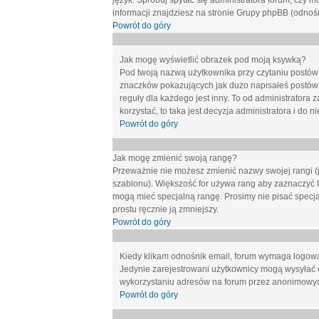
język. Spróbuj spytać się administratora forum, czy m
informacji znajdziesz na stronie Grupy phpBB (odnośn
Powrót do góry
Jak mogę wyświetlić obrazek pod moją ksywką?
Pod twoją nazwą użytkownika przy czytaniu postów 
znaczków pokazujących jak dużo napisałeś postów 
reguły dla każdego jest inny. To od administratora 
korzystać, to taka jest decyzja administratora i do
Powrót do góry
Jak mogę zmienić swoją rangę?
Przeważnie nie możesz zmienić nazwy swojej rangi (p
szablonu). Większość for używa rang aby zaznaczyć li
mogą mieć specjalną rangę. Prosimy nie pisać specja
prostu ręcznie ją zmniejszy.
Powrót do góry
Kiedy klikam odnośnik email, forum wymaga logow
Jedynie zarejestrowani użytkownicy mogą wysyłać 
wykorzystaniu adresów na forum przez anonimowy
Powrót do góry