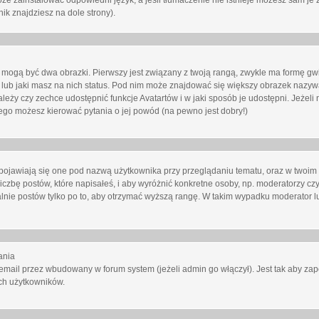
oże zainstalować odpowiedni język, a jeśli tłumaczenie nie istnieje możesz sam je 
ik znajdziesz na dole strony).
mogą być dwa obrazki. Pierwszy jest związany z twoją rangą, zwykle ma formę gw
lub jaki masz na nich status. Pod nim może znajdować się większy obrazek nazywa
zależy czy zechce udostępnić funkcje Avatartów i w jaki sposób je udostępni. Jeżeli
 niego możesz kierować pytania o jej powód (na pewno jest dobry!)
ojawiają się one pod nazwą użytkownika przy przeglądaniu tematu, oraz w twoim p
czbę postów, które napisałeś, i aby wyróżnić konkretne osoby, np. moderatorzy czy
lnie postów tylko po to, aby otrzymać wyższą rangę. W takim wypadku moderator lu
ania
email przez wbudowany w forum system (jeżeli admin go włączył). Jest tak aby z
ch użytkowników.