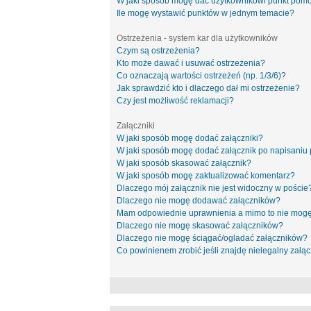
W jaki sposób mogę dać użytkownikowi punkt pom
Ile mogę wystawić punktów w jednym temacie?
Ostrzeżenia - system kar dla użytkowników
Czym są ostrzeżenia?
Kto może dawać i usuwać ostrzeżenia?
Co oznaczają wartości ostrzeżeń (np. 1/3/6)?
Jak sprawdzić kto i dlaczego dał mi ostrzeżenie?
Czy jest możliwość reklamacji?
Załączniki
W jaki sposób mogę dodać załączniki?
W jaki sposób mogę dodać załącznik po napisaniu 
W jaki sposób skasować załącznik?
W jaki sposób mogę zaktualizować komentarz?
Dlaczego mój załącznik nie jest widoczny w poście
Dlaczego nie mogę dodawać załączników?
Mam odpowiednie uprawnienia a mimo to nie mogę
Dlaczego nie mogę skasować załączników?
Dlaczego nie mogę ściągać/ogladać załączników?
Co powinienem zrobić jeśli znajdę nielegalny załąc