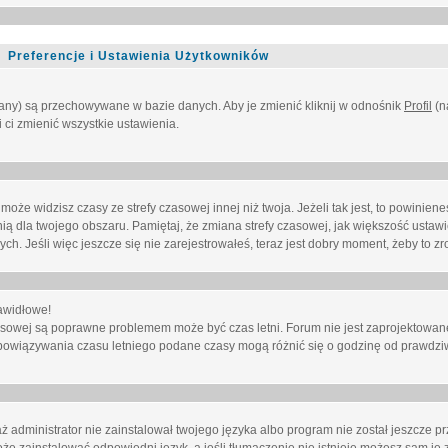
Preferencje i Ustawienia Użytkowników
owany) są przechowywane w bazie danych. Aby je zmienić kliknij w odnośnik
Profil
(n
i ci zmienić wszystkie ustawienia.
że widzisz czasy ze strefy czasowej innej niż twoja. Jeżeli tak jest, to powinien
nią dla twojego obszaru. Pamiętaj, że zmiana strefy czasowej, jak większość ustaw
. Jeśli więc jeszcze się nie zarejestrowałeś, teraz jest dobry moment, żeby to zro
awidłowe!
 czasowej są poprawne problemem może być czas letni. Forum nie jest zaprojektowa
bowiązywania czasu letniego podane czasy mogą różnić się o godzinę od prawdzi
administrator nie zainstalował twojego języka albo program nie został jeszcze p