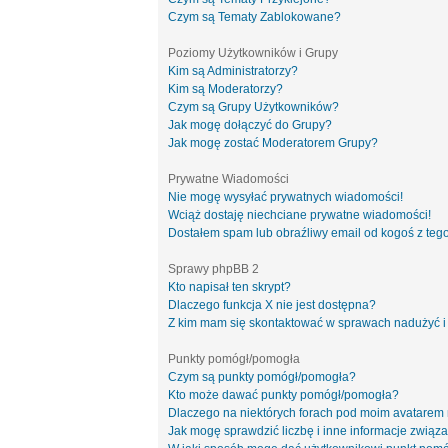
Czym są Tematy Zablokowane?
Poziomy Użytkowników i Grupy
Kim są Administratorzy?
Kim są Moderatorzy?
Czym są Grupy Użytkowników?
Jak mogę dołączyć do Grupy?
Jak mogę zostać Moderatorem Grupy?
Prywatne Wiadomości
Nie mogę wysyłać prywatnych wiadomości!
Wciąż dostaję niechciane prywatne wiadomości!
Dostałem spam lub obraźliwy email od kogoś z tego
Sprawy phpBB 2
Kto napisał ten skrypt?
Dlaczego funkcja X nie jest dostępna?
Z kim mam się skontaktować w sprawach nadużyć i
Punkty pomógł/pomogła
Czym są punkty pomógł/pomogła?
Kto może dawać punkty pomógł/pomogła?
Dlaczego na niektórych forach pod moim avatarem
Jak mogę sprawdzić liczbę i inne informacje związa