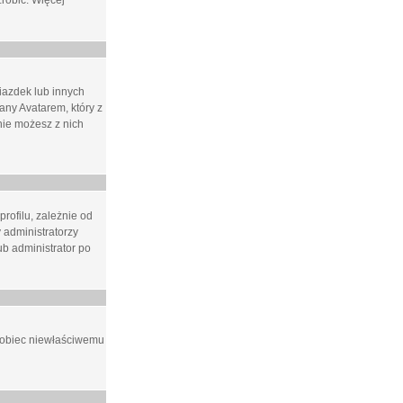
zrobić. Więcej
iazdek lub innych
ny Avatarem, który z
 nie możesz z nich
rofilu, zależnie od
 administratorzy
b administrator po
apobiec niewłaściwemu