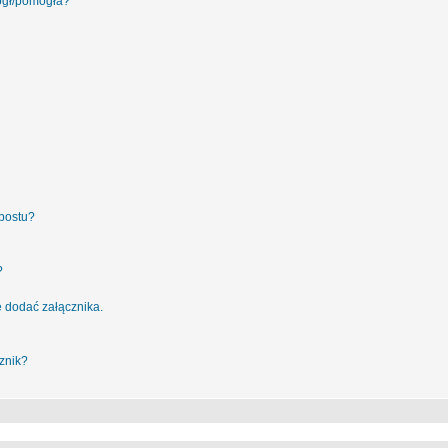
ógł/pomogła?
postu?
?
 dodać załącznika.
znik?