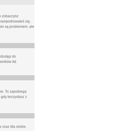
ło zobaczysz
arejestrowałeś się,
asło są problemem, ale
 dostęp do
wników itd.
e. To zapobiega
 gdy korzystasz z
 oraz dla siebie.