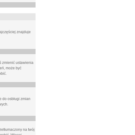
ajczęściej znajduje
eś zmienić ustawienia
ień, może być
bić.
ne do osbługi zmian
wych.
rzetłumaczony na twój