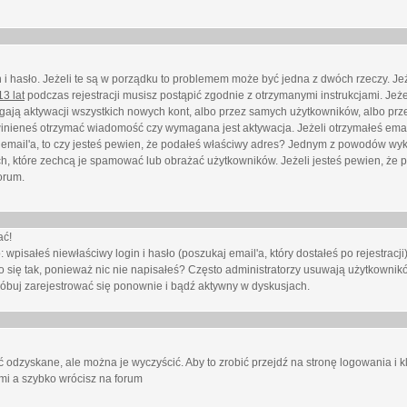
i hasło. Jeżeli te są w porządku to problemem może być jedna z dwóch rzeczy. Je
3 lat
podczas rejestracji musisz postąpić zgodnie z otrzymanymi instrukcjami. Jeżel
ają aktywacji wszystkich nowych kont, albo przez samych użytkowników, albo prze
winieneś otrzymać wiadomość czy wymagana jest aktywacja. Jeżeli otrzymałeś emai
eś email'a, to czy jesteś pewien, że podałeś właściwy adres? Jednym z powodów wyk
h, które zechcą je spamować lub obrażać użytkowników. Jeżeli jesteś pewien, że 
orum.
ać!
isałeś niewłaściwy login i hasło (poszukaj email'a, który dostałeś po rejestracji)
 się tak, ponieważ nic nie napisałeś? Często administratorzy usuwają użytkownikó
róbuj zarejestrować się ponownie i bądź aktywny w dyskusjach.
 odzyskane, ale można je wyczyścić. Aby to zrobić przejdź na stronę logowania i kl
ami a szybko wrócisz na forum