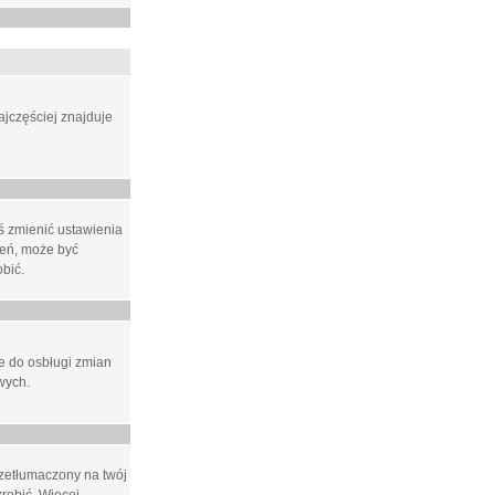
ajczęściej znajduje
eś zmienić ustawienia
ień, może być
bić.
ne do osbługi zmian
wych.
rzetłumaczony na twój