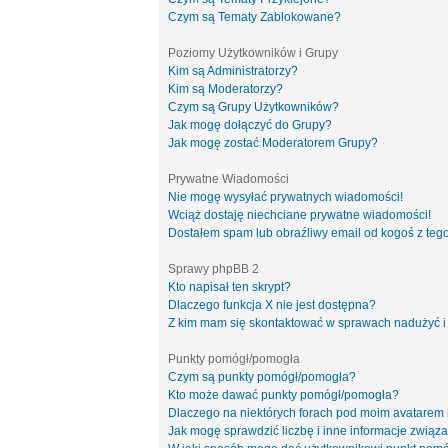
Czym są Tematy Zablokowane?
Poziomy Użytkowników i Grupy
Kim są Administratorzy?
Kim są Moderatorzy?
Czym są Grupy Użytkowników?
Jak mogę dołączyć do Grupy?
Jak mogę zostać Moderatorem Grupy?
Prywatne Wiadomości
Nie mogę wysyłać prywatnych wiadomości!
Wciąż dostaję niechciane prywatne wiadomości!
Dostałem spam lub obraźliwy email od kogoś z tego
Sprawy phpBB 2
Kto napisał ten skrypt?
Dlaczego funkcja X nie jest dostępna?
Z kim mam się skontaktować w sprawach nadużyć i
Punkty pomógł/pomogła
Czym są punkty pomógł/pomogła?
Kto może dawać punkty pomógł/pomogła?
Dlaczego na niektórych forach pod moim avatarem
Jak mogę sprawdzić liczbę i inne informacje związa