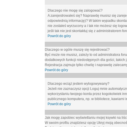
Dlaczego nie mogę się zalogować?
A zarejestrowałeś się? Naprawdę musisz się zarejes
odpowiednią informację)? W takim wypadku skontakt
nie zostałeś wyrzucony a i tak nie możesz się logo
jeśli tak nie jest skontaktuj się z administratorem 
Powrót do góry
Dlaczego w ogóle muszę się rejestrować?
Być może nie musisz, zależy to od administratora for
dodatkowych funkcji niedostępnych dla gości, takich 
Rejestracja zajmuje tylko chwilę i naprawdę zalecamy
Powrót do góry
Dlaczego wciąż jestem wylogowywany?
Jeżeli nie zaznaczysz opcji
Loguj mnie automatycz
wykorzystaniu twojego konta przez kogokolwiek in
publicznego komputera, np. w bibliotece, kawiarni i
Powrót do góry
Jak mogę zapobiec wyświetlaniu mojej ksywki na li
W swoim profilu znajdziesz opcję
Ukryj moją obecnoś