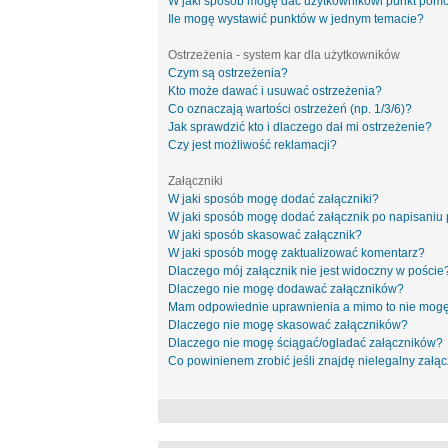
W jaki sposób mogę dać użytkownikowi punkt pom
Ile mogę wystawić punktów w jednym temacie?
Ostrzeżenia - system kar dla użytkowników
Czym są ostrzeżenia?
Kto może dawać i usuwać ostrzeżenia?
Co oznaczają wartości ostrzeżeń (np. 1/3/6)?
Jak sprawdzić kto i dlaczego dał mi ostrzeżenie?
Czy jest możliwość reklamacji?
Załączniki
W jaki sposób mogę dodać załączniki?
W jaki sposób mogę dodać załącznik po napisaniu 
W jaki sposób skasować załącznik?
W jaki sposób mogę zaktualizować komentarz?
Dlaczego mój załącznik nie jest widoczny w poście
Dlaczego nie mogę dodawać załączników?
Mam odpowiednie uprawnienia a mimo to nie mogę
Dlaczego nie mogę skasować załączników?
Dlaczego nie mogę ściągać/ogladać załączników?
Co powinienem zrobić jeśli znajdę nielegalny załąc