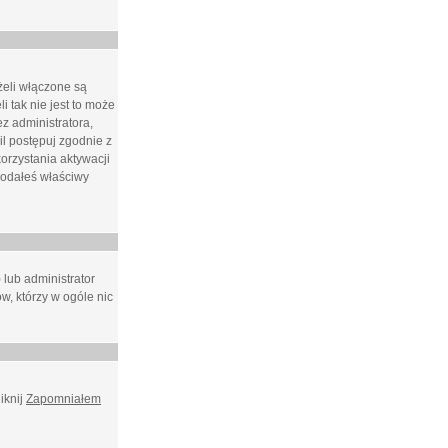
żeli włączone są
i tak nie jest to może
z administratora,
l postępuj zgodnie z
orzystania aktywacji
podałeś właściwy
 lub administrator
w, którzy w ogóle nic
iknij
Zapomniałem