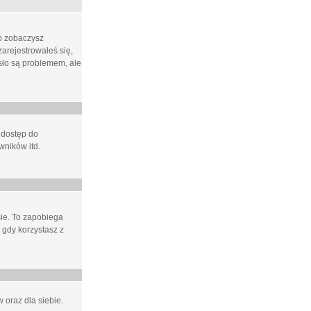
ło zobaczysz
arejestrowałeś się,
asło są problemem, ale
 dostęp do
wników itd.
e. To zapobiega
 gdy korzystasz z
 oraz dla siebie.