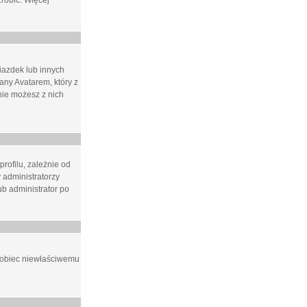
zrobić. Więcej
iazdek lub innych
ny Avatarem, który z
 nie możesz z nich
rofilu, zależnie od
 administratorzy
b administrator po
apobiec niewłaściwemu