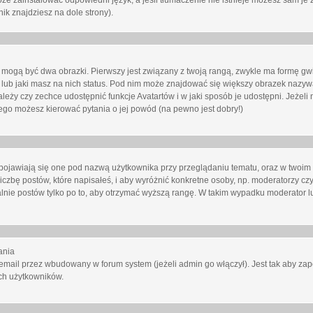
oże zainstalować odpowiedni język, a jeśli tłumaczenie nie istnieje możesz sam je 
ik znajdziesz na dole strony).
mogą być dwa obrazki. Pierwszy jest związany z twoją rangą, zwykle ma formę gw
lub jaki masz na nich status. Pod nim może znajdować się większy obrazek nazywa
zależy czy zechce udostępnić funkcje Avatartów i w jaki sposób je udostępni. Jeżeli
 niego możesz kierować pytania o jej powód (na pewno jest dobry!)
ojawiają się one pod nazwą użytkownika przy przeglądaniu tematu, oraz w twoim p
czbę postów, które napisałeś, i aby wyróżnić konkretne osoby, np. moderatorzy czy
lnie postów tylko po to, aby otrzymać wyższą rangę. W takim wypadku moderator lu
ania
email przez wbudowany w forum system (jeżeli admin go włączył). Jest tak aby z
ch użytkowników.