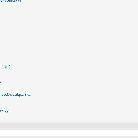
ógł/pomogła?
postu?
?
 dodać załącznika.
znik?