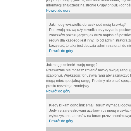
język. Spróbuj spytać się administratora forum, czy m
informacji znajdziesz na stronie Grupy phpBB (odnośn
Powrót do góry
Jak mogę wyświetlić obrazek pod moją ksywką?
Pod twoją nazwą użytkownika przy czytaniu postów 
znaczków pokazujących jak dużo napisałeś postów 
reguły dla każdego jest inny. To od administratora 
korzystać, to taka jest decyzja administratora i do
Powrót do góry
Jak mogę zmienić swoją rangę?
Przeważnie nie możesz zmienić nazwy swojej rangi (p
szablonu). Większość for używa rang aby zaznaczyć li
mogą mieć specjalną rangę. Prosimy nie pisać specja
prostu ręcznie ją zmniejszy.
Powrót do góry
Kiedy klikam odnośnik email, forum wymaga logow
Jedynie zarejestrowani użytkownicy mogą wysyłać 
wykorzystaniu adresów na forum przez anonimowy
Powrót do góry