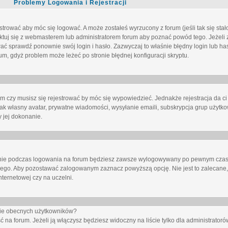
Problemy Logowania i Rejestracji
trować aby móc się logować. A może zostałeś wyrzucony z forum (jeśli tak się sta
uj się z webmasterem lub administratorem forum aby poznać powód tego. Jeżeli z
wać sprawdź ponownie swój login i hasło. Zazwyczaj to właśnie błędny login lub h
forum, gdyż problem może leżeć po stronie błędnej konfiguracji skryptu.
um czy musisz się rejestrować by móc się wypowiedzieć. Jednakże rejestracja da ci
jak własny avatar, prywatne wiadomości, wysyłanie emaili, subskrypcja grup użytko
 jej dokonanie.
nie
podczas logowania na forum będziesz zawsze wylogowywany po pewnym czasi
nego. Aby pozostawać zalogowanym zaznacz powyższą opcję. Nie jest to zalecane,
nternetowej czy na uczelni.
ście obecnych użytkowników?
ć na forum
. Jeżeli ją
włączysz
będziesz widoczny na liście tylko dla administratorów