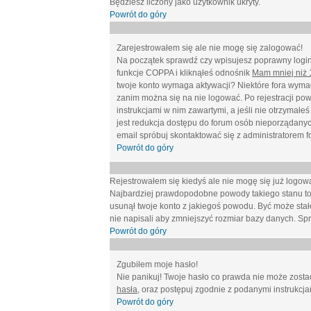
Będziesz liczony jako użytkownik ukryty.
Powrót do góry
Zarejestrowałem się ale nie mogę się zalogować!
Na początek sprawdź czy wpisujesz poprawny login 
funkcje COPPA i kliknąłeś odnośnik
Mam mniej niż 1
twoje konto wymaga aktywacji? Niektóre fora wymag
zanim można się na nie logować. Po rejestracji po
instrukcjami w nim zawartymi, a jeśli nie otrzymał
jest redukcja dostępu do forum osób nieporządanyc
email spróbuj skontaktować się z administratorem f
Powrót do góry
Rejestrowałem się kiedyś ale nie mogę się już logow
Najbardziej prawdopodobne powody takiego stanu to: wp
usunął twoje konto z jakiegoś powodu. Być może stało
nie napisali aby zmniejszyć rozmiar bazy danych. Sp
Powrót do góry
Zgubiłem moje hasło!
Nie panikuj! Twoje hasło co prawda nie może zostać
hasła
, oraz postępuj zgodnie z podanymi instrukcj
Powrót do góry