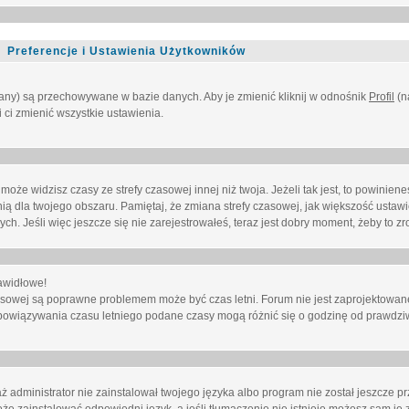
Preferencje i Ustawienia Użytkowników
owany) są przechowywane w bazie danych. Aby je zmienić kliknij w odnośnik
Profil
(n
i ci zmienić wszystkie ustawienia.
że widzisz czasy ze strefy czasowej innej niż twoja. Jeżeli tak jest, to powinien
nią dla twojego obszaru. Pamiętaj, że zmiana strefy czasowej, jak większość ustaw
. Jeśli więc jeszcze się nie zarejestrowałeś, teraz jest dobry moment, żeby to zro
awidłowe!
 czasowej są poprawne problemem może być czas letni. Forum nie jest zaprojektowa
bowiązywania czasu letniego podane czasy mogą różnić się o godzinę od prawdzi
administrator nie zainstalował twojego języka albo program nie został jeszcze p