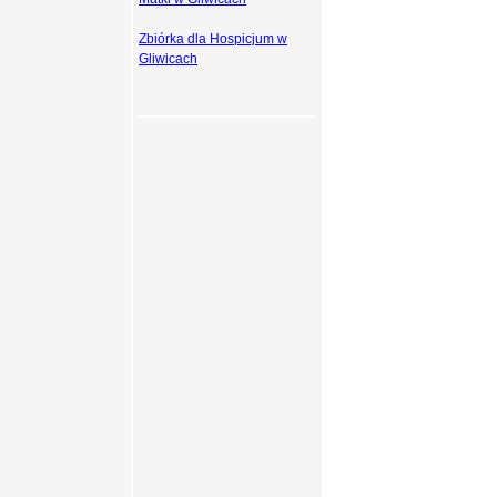
Zbiórka dla Hospicjum w
Gliwicach