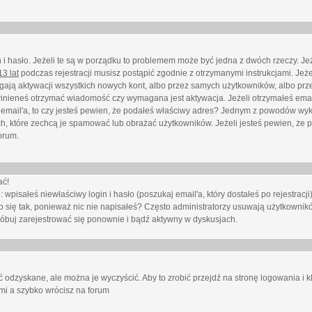
i hasło. Jeżeli te są w porządku to problemem może być jedna z dwóch rzeczy. Je
3 lat
podczas rejestracji musisz postąpić zgodnie z otrzymanymi instrukcjami. Jeżel
ają aktywacji wszystkich nowych kont, albo przez samych użytkowników, albo prze
winieneś otrzymać wiadomość czy wymagana jest aktywacja. Jeżeli otrzymałeś emai
eś email'a, to czy jesteś pewien, że podałeś właściwy adres? Jednym z powodów wyk
h, które zechcą je spamować lub obrażać użytkowników. Jeżeli jesteś pewien, że 
orum.
ać!
isałeś niewłaściwy login i hasło (poszukaj email'a, który dostałeś po rejestracji)
 się tak, ponieważ nic nie napisałeś? Często administratorzy usuwają użytkownikó
róbuj zarejestrować się ponownie i bądź aktywny w dyskusjach.
 odzyskane, ale można je wyczyścić. Aby to zrobić przejdź na stronę logowania i kl
ami a szybko wrócisz na forum