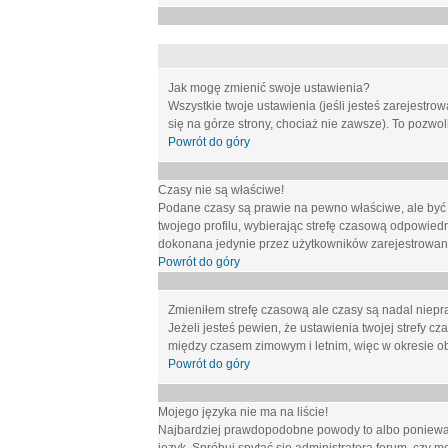
Jak mogę zmienić swoje ustawienia?
Wszystkie twoje ustawienia (jeśli jesteś zarejestr
się na górze strony, chociaż nie zawsze). To pozwol
Powrót do góry
Czasy nie są właściwe!
Podane czasy są prawie na pewno właściwe, ale być mo
twojego profilu, wybierając strefę czasową odpowied
dokonana jedynie przez użytkowników zarejestrowanych
Powrót do góry
Zmieniłem strefę czasową ale czasy są nadal niepr
Jeżeli jesteś pewien, że ustawienia twojej strefy
między czasem zimowym i letnim, więc w okresie o
Powrót do góry
Mojego języka nie ma na liście!
Najbardziej prawdopodobne powody to albo ponieważ 