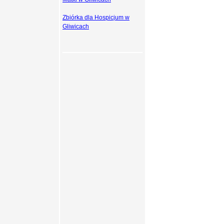
Zbiórka dla Hospicjum w
Gliwicach