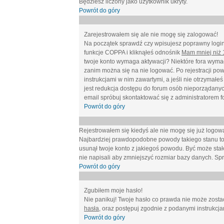
Będziesz liczony jako użytkownik ukryty.
Powrót do góry
Zarejestrowałem się ale nie mogę się zalogować!
Na początek sprawdź czy wpisujesz poprawny login 
funkcje COPPA i kliknąłeś odnośnik
Mam mniej niż 1
twoje konto wymaga aktywacji? Niektóre fora wymag
zanim można się na nie logować. Po rejestracji po
instrukcjami w nim zawartymi, a jeśli nie otrzymał
jest redukcja dostępu do forum osób nieporządanyc
email spróbuj skontaktować się z administratorem f
Powrót do góry
Rejestrowałem się kiedyś ale nie mogę się już logow
Najbardziej prawdopodobne powody takiego stanu to: wp
usunął twoje konto z jakiegoś powodu. Być może stało
nie napisali aby zmniejszyć rozmiar bazy danych. Sp
Powrót do góry
Zgubiłem moje hasło!
Nie panikuj! Twoje hasło co prawda nie może zostać
hasła
, oraz postępuj zgodnie z podanymi instrukcj
Powrót do góry