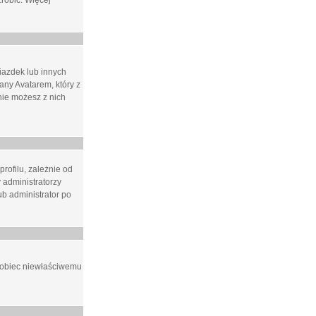
zrobić. Więcej
iazdek lub innych
ny Avatarem, który z
 nie możesz z nich
rofilu, zależnie od
 administratorzy
b administrator po
apobiec niewłaściwemu