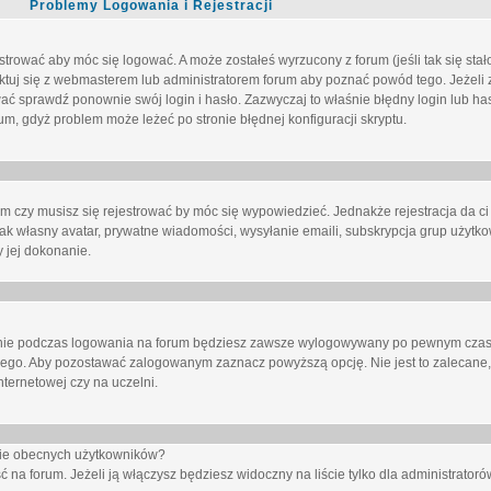
Problemy Logowania i Rejestracji
trować aby móc się logować. A może zostałeś wyrzucony z forum (jeśli tak się sta
uj się z webmasterem lub administratorem forum aby poznać powód tego. Jeżeli z
wać sprawdź ponownie swój login i hasło. Zazwyczaj to właśnie błędny login lub h
forum, gdyż problem może leżeć po stronie błędnej konfiguracji skryptu.
um czy musisz się rejestrować by móc się wypowiedzieć. Jednakże rejestracja da ci
jak własny avatar, prywatne wiadomości, wysyłanie emaili, subskrypcja grup użytko
 jej dokonanie.
nie
podczas logowania na forum będziesz zawsze wylogowywany po pewnym czasi
nego. Aby pozostawać zalogowanym zaznacz powyższą opcję. Nie jest to zalecane,
nternetowej czy na uczelni.
ście obecnych użytkowników?
ć na forum
. Jeżeli ją
włączysz
będziesz widoczny na liście tylko dla administratorów