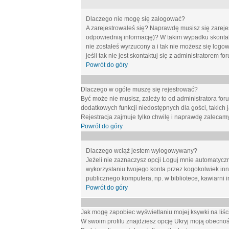
Dlaczego nie mogę się zalogować?
A zarejestrowałeś się? Naprawdę musisz się zarejes
odpowiednią informację)? W takim wypadku skontakt
nie zostałeś wyrzucony a i tak nie możesz się logo
jeśli tak nie jest skontaktuj się z administratorem 
Powrót do góry
Dlaczego w ogóle muszę się rejestrować?
Być może nie musisz, zależy to od administratora for
dodatkowych funkcji niedostępnych dla gości, takich 
Rejestracja zajmuje tylko chwilę i naprawdę zalecamy
Powrót do góry
Dlaczego wciąż jestem wylogowywany?
Jeżeli nie zaznaczysz opcji
Loguj mnie automatycz
wykorzystaniu twojego konta przez kogokolwiek in
publicznego komputera, np. w bibliotece, kawiarni i
Powrót do góry
Jak mogę zapobiec wyświetlaniu mojej ksywki na li
W swoim profilu znajdziesz opcję
Ukryj moją obecnoś