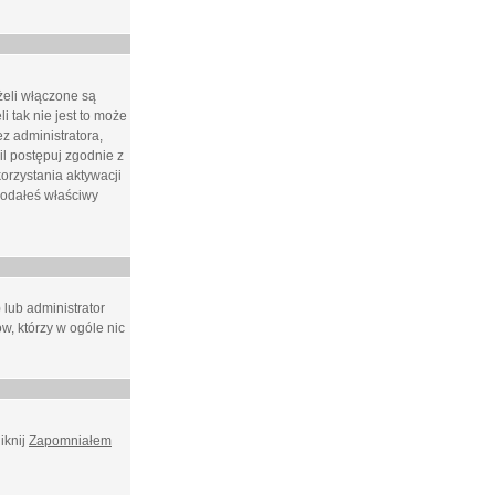
żeli włączone są
i tak nie jest to może
z administratora,
l postępuj zgodnie z
orzystania aktywacji
podałeś właściwy
 lub administrator
w, którzy w ogóle nic
iknij
Zapomniałem