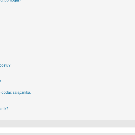
ógł/pomogła?
postu?
?
 dodać załącznika.
znik?