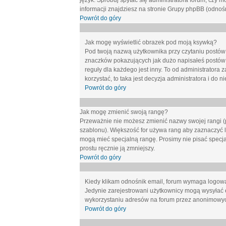
język. Spróbuj spytać się administratora forum, czy m
informacji znajdziesz na stronie Grupy phpBB (odnośn
Powrót do góry
Jak mogę wyświetlić obrazek pod moją ksywką?
Pod twoją nazwą użytkownika przy czytaniu postów 
znaczków pokazujących jak dużo napisałeś postów 
reguły dla każdego jest inny. To od administratora 
korzystać, to taka jest decyzja administratora i do
Powrót do góry
Jak mogę zmienić swoją rangę?
Przeważnie nie możesz zmienić nazwy swojej rangi (p
szablonu). Większość for używa rang aby zaznaczyć li
mogą mieć specjalną rangę. Prosimy nie pisać specja
prostu ręcznie ją zmniejszy.
Powrót do góry
Kiedy klikam odnośnik email, forum wymaga logow
Jedynie zarejestrowani użytkownicy mogą wysyłać 
wykorzystaniu adresów na forum przez anonimowy
Powrót do góry