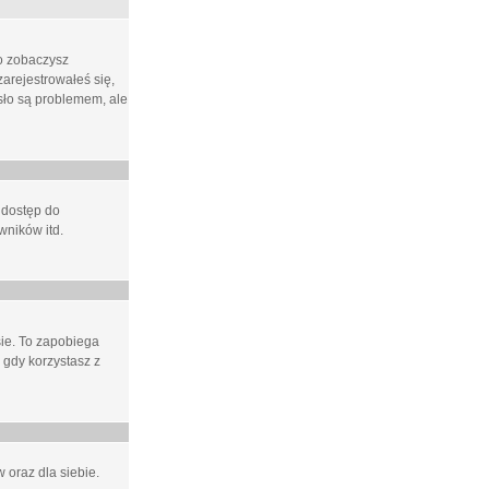
ło zobaczysz
arejestrowałeś się,
asło są problemem, ale
 dostęp do
wników itd.
e. To zapobiega
 gdy korzystasz z
 oraz dla siebie.