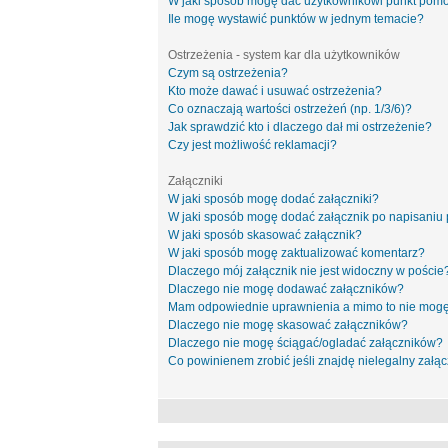
W jaki sposób mogę dać użytkownikowi punkt pom
Ile mogę wystawić punktów w jednym temacie?
Ostrzeżenia - system kar dla użytkowników
Czym są ostrzeżenia?
Kto może dawać i usuwać ostrzeżenia?
Co oznaczają wartości ostrzeżeń (np. 1/3/6)?
Jak sprawdzić kto i dlaczego dał mi ostrzeżenie?
Czy jest możliwość reklamacji?
Załączniki
W jaki sposób mogę dodać załączniki?
W jaki sposób mogę dodać załącznik po napisaniu 
W jaki sposób skasować załącznik?
W jaki sposób mogę zaktualizować komentarz?
Dlaczego mój załącznik nie jest widoczny w poście
Dlaczego nie mogę dodawać załączników?
Mam odpowiednie uprawnienia a mimo to nie mogę
Dlaczego nie mogę skasować załączników?
Dlaczego nie mogę ściągać/ogladać załączników?
Co powinienem zrobić jeśli znajdę nielegalny załąc