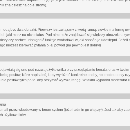
oże zainstalować odpowiedni język, a jeśli tłumaczenie nie istnieje możesz sam je 
ik znajdziesz na dole strony).
mogą być dwa obrazki. Pierwszy jest związany z twoją rangą, zwykle ma formę gw
lub jaki masz na nich status. Pod nim może znajdować się większy obrazek nazywa
zależy czy zechce udostępnić funkcje Avatartów i w jaki sposób je udostępni. Jeżeli
 niego możesz kierować pytania o jej powód (na pewno jest dobry!)
ojawiają się one pod nazwą użytkownika przy przeglądaniu tematu, oraz w twoim p
czbę postów, które napisałeś, i aby wyróżnić konkretne osoby, np. moderatorzy czy
lnie postów tylko po to, aby otrzymać wyższą rangę. W takim wypadku moderator lu
ania
email przez wbudowany w forum system (jeżeli admin go włączył). Jest tak aby z
ch użytkowników.