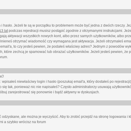
i hasło. Jeżeli te są w porządku to problemem może być jedna z dwóch rzeczy. Je
3 lat
podczas rejestracji musisz postąpić zgodnie z otrzymanymi instrukcjami. Jeżel
ają aktywacji wszystkich nowych kont, albo przez samych użytkowników, albo prze
winieneś otrzymać wiadomość czy wymagana jest aktywacja. Jeżeli otrzymałeś emai
eś email'a, to czy jesteś pewien, że podałeś właściwy adres? Jednym z powodów wyk
h, które zechcą je spamować lub obrażać użytkowników. Jeżeli jesteś pewien, że 
orum.
ać!
isałeś niewłaściwy login i hasło (poszukaj email'a, który dostałeś po rejestracji)
 się tak, ponieważ nic nie napisałeś? Często administratorzy usuwają użytkownikó
róbuj zarejestrować się ponownie i bądź aktywny w dyskusjach.
 odzyskane, ale można je wyczyścić. Aby to zrobić przejdź na stronę logowania i kl
ami a szybko wrócisz na forum