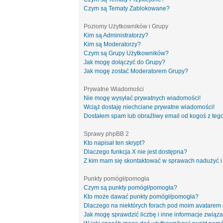
Czym są Tematy Zablokowane?
Poziomy Użytkowników i Grupy
Kim są Administratorzy?
Kim są Moderatorzy?
Czym są Grupy Użytkowników?
Jak mogę dołączyć do Grupy?
Jak mogę zostać Moderatorem Grupy?
Prywatne Wiadomości
Nie mogę wysyłać prywatnych wiadomości!
Wciąż dostaję niechciane prywatne wiadomości!
Dostałem spam lub obraźliwy email od kogoś z tego
Sprawy phpBB 2
Kto napisał ten skrypt?
Dlaczego funkcja X nie jest dostępna?
Z kim mam się skontaktować w sprawach nadużyć i
Punkty pomógł/pomogła
Czym są punkty pomógł/pomogła?
Kto może dawać punkty pomógł/pomogła?
Dlaczego na niektórych forach pod moim avatarem
Jak mogę sprawdzić liczbę i inne informacje związa