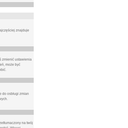
ajczęściej znajduje
eś zmienić ustawienia
ień, może być
bić.
ne do osbługi zmian
wych.
rzetłumaczony na twój