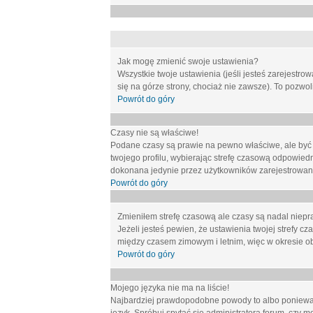
Jak mogę zmienić swoje ustawienia?
Wszystkie twoje ustawienia (jeśli jesteś zarejestr
się na górze strony, chociaż nie zawsze). To pozwol
Powrót do góry
Czasy nie są właściwe!
Podane czasy są prawie na pewno właściwe, ale być mo
twojego profilu, wybierając strefę czasową odpowied
dokonana jedynie przez użytkowników zarejestrowanych
Powrót do góry
Zmieniłem strefę czasową ale czasy są nadal niepr
Jeżeli jesteś pewien, że ustawienia twojej strefy
między czasem zimowym i letnim, więc w okresie o
Powrót do góry
Mojego języka nie ma na liście!
Najbardziej prawdopodobne powody to albo ponieważ 