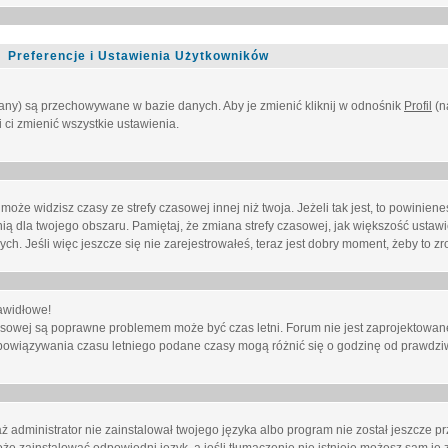
Preferencje i Ustawienia Użytkowników
owany) są przechowywane w bazie danych. Aby je zmienić kliknij w odnośnik
Profil
(n
i ci zmienić wszystkie ustawienia.
że widzisz czasy ze strefy czasowej innej niż twoja. Jeżeli tak jest, to powinien
nią dla twojego obszaru. Pamiętaj, że zmiana strefy czasowej, jak większość ustaw
. Jeśli więc jeszcze się nie zarejestrowałeś, teraz jest dobry moment, żeby to zro
awidłowe!
 czasowej są poprawne problemem może być czas letni. Forum nie jest zaprojektowa
bowiązywania czasu letniego podane czasy mogą różnić się o godzinę od prawdzi
administrator nie zainstalował twojego języka albo program nie został jeszcze p